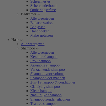
Scheermesjes
Scheeronderhoud
Ontharingscrème
Badkamer
Alle weergeven
Badaccessoires
Badjassen
Handdoeken
Make-uptassen
Haar
Alle weergeven
Shampoo
Alle weergeven
Keratine shampoo
Pre-Shampoo
Arganolie shampoo
Verzachtende shampoo
Shampoo voor volume
Shampoo voor mannen
2-in-1 shampoo & conditioner
Clarifying shampoo
Kleurshampoo
Natuurlijke shampoo
Shampoo zonder siliconen
Tea tree shampoo