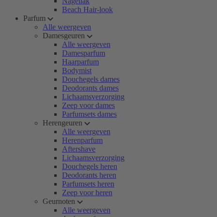
Nagellak
Beach Hair-look
Parfum
Alle weergeven
Damesgeuren
Alle weergeven
Damesparfum
Haarparfum
Bodymist
Douchegels dames
Deodorants dames
Lichaamsverzorging
Zeep voor dames
Parfumsets dames
Herengeuren
Alle weergeven
Herenparfum
Aftershave
Lichaamsverzorging
Douchegels heren
Deodorants heren
Parfumsets heren
Zeep voor heren
Geurnoten
Alle weergeven