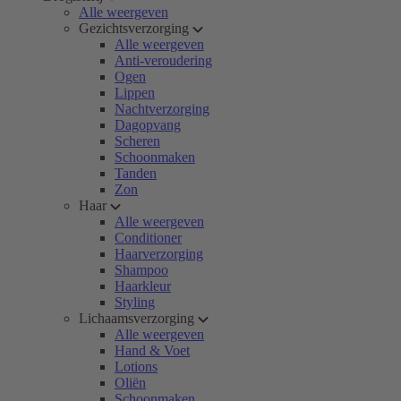
Alle weergeven
Gezichtsverzorging
Alle weergeven
Anti-veroudering
Ogen
Lippen
Nachtverzorging
Dagopvang
Scheren
Schoonmaken
Tanden
Zon
Haar
Alle weergeven
Conditioner
Haarverzorging
Shampoo
Haarkleur
Styling
Lichaamsverzorging
Alle weergeven
Hand & Voet
Lotions
Oliën
Schoonmaken