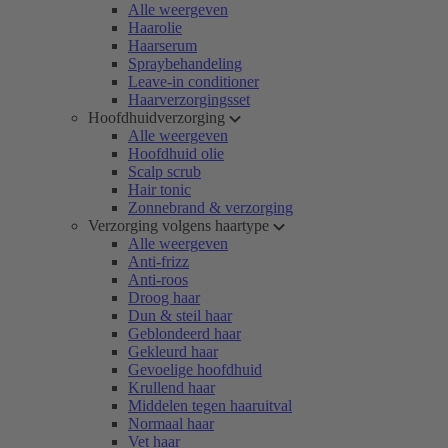
Alle weergeven
Haarolie
Haarserum
Spraybehandeling
Leave-in conditioner
Haarverzorgingsset
Hoofdhuidverzorging
Alle weergeven
Hoofdhuid olie
Scalp scrub
Hair tonic
Zonnebrand & verzorging
Verzorging volgens haartype
Alle weergeven
Anti-frizz
Anti-roos
Droog haar
Dun & steil haar
Geblondeerd haar
Gekleurd haar
Gevoelige hoofdhuid
Krullend haar
Middelen tegen haaruitval
Normaal haar
Vet haar