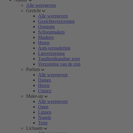
Alle weergeven
Gezicht
Alle weergeven
Gezichtsverzorging
Oogzorg
Schoonmaken
Maskers
Heren
Anti-veroudering
Lipverzorging
Tandheelkundige zorg
Verzorging van de zon
Parfum
Alle weergeven
Dames
Heren
Unisex
Make-up
Alle weergeven
Ogen
Lippen
Nagels
Teint
Lichaam