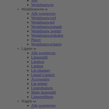
Sets
Wenkbrauwen
Wenkbrauwen
Alle weergeven
Wenkbrauwverf
Wenkbrauwgel
Wenkbrauwpomade
Wenkbrauw poeder
Wenkbrauwpotloden
Pincet
Wenkbrauwscharen
Lippen
Alle weergeven
Lippenstift
Lipgloss
Lipliner
Lip plumper
Liquid Lipstick
Accessoires
Lip primer
Lippenbalsem
Matte lippenstift
Lippenstiftsets
Nagels
Alle weergeven