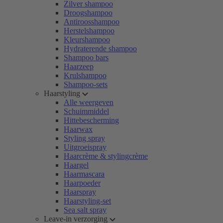
Zilver shampoo
Droogshampoo
Antiroosshampoo
Herstelshampoo
Kleurshampoo
Hydraterende shampoo
Shampoo bars
Haarzeep
Krulshampoo
Shampoo-sets
Haarstyling
Alle weergeven
Schuimmiddel
Hittebescherming
Haarwax
Styling spray
Uitgroeispray
Haarcrème & stylingcrème
Haargel
Haarmascara
Haarpoeder
Haarspray
Haarstyling-set
Sea salt spray
Leave-in verzorging