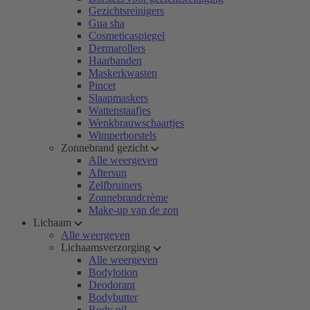
Gezichtsreinigers
Gua sha
Cosmeticaspiegel
Dermarollers
Haarbanden
Maskerkwasten
Pincet
Slaapmaskers
Wattenstaafjes
Wenkbrauwschaartjes
Wimperborstels
Zonnebrand gezicht
Alle weergeven
Aftersun
Zelfbruiners
Zonnebrandcrème
Make-up van de zon
Lichaam
Alle weergeven
Lichaamsverzorging
Alle weergeven
Bodylotion
Deodorant
Bodybutter
Body oil