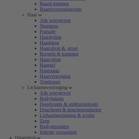
Baard trimmen
Baardverzorgingssets
Haar
Alle weergeven
Shampoo
Pomade
Hairstyling
Haarkleur
Haaruitval & -groei
Borstels & kammen
Haarcrème
Haargel
Haarpasta
Haarverzorging
Tondeuses
Lichaamsverzorging
Alle weergeven
Bodylotions
Deodorants & antitranspirants
Douchegel & doucheproducten
Lichaamsreiniging & scrubs
Zeep
Bodygroomers
Intieme verzorging
Drogisterij