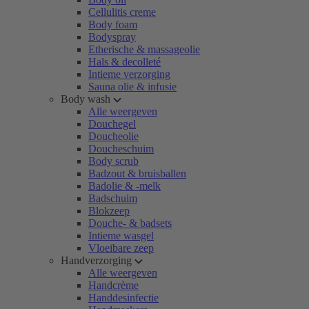
Cellulitis creme
Body foam
Bodyspray
Etherische & massageolie
Hals & decolleté
Intieme verzorging
Sauna olie & infusie
Body wash
Alle weergeven
Douchegel
Doucheolie
Doucheschuim
Body scrub
Badzout & bruisballen
Badolie & -melk
Badschuim
Blokzeep
Douche- & badsets
Intieme wasgel
Vloeibare zeep
Handverzorging
Alle weergeven
Handcrème
Handdesinfectie