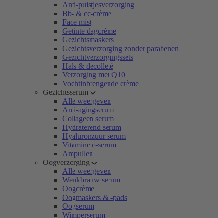
Anti-puistjesverzorging
Bb- & cc-crème
Face mist
Getinte dagcrème
Gezichtsmaskers
Gezichtsverzorging zonder parabenen
Gezichtverzorgingssets
Hals & decolleté
Verzorging met Q10
Vochtinbrengende crème
Gezichtsserum
Alle weergeven
Anti-agingserum
Collageen serum
Hydraterend serum
Hyaluronzuur serum
Vitamine c-serum
Ampullen
Oogverzorging
Alle weergeven
Wenkbrauw serum
Oogcrème
Oogmaskers & -pads
Oogserum
Wimperserum