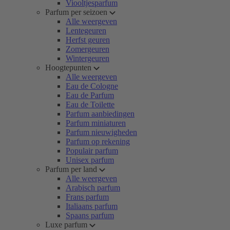
Viooltjesparfum
Parfum per seizoen
Alle weergeven
Lentegeuren
Herfst geuren
Zomergeuren
Wintergeuren
Hoogtepunten
Alle weergeven
Eau de Cologne
Eau de Parfum
Eau de Toilette
Parfum aanbiedingen
Parfum miniaturen
Parfum nieuwigheden
Parfum op rekening
Populair parfum
Unisex parfum
Parfum per land
Alle weergeven
Arabisch parfum
Frans parfum
Italiaans parfum
Spaans parfum
Luxe parfum