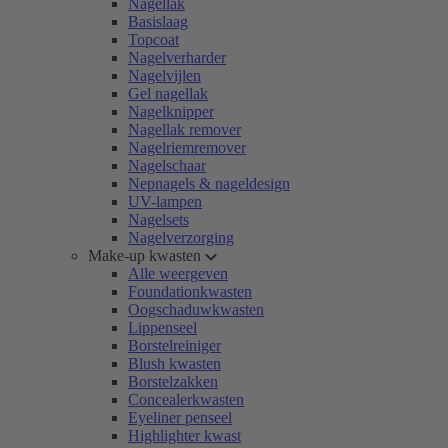
Nagellak
Basislaag
Topcoat
Nagelverharder
Nagelvijlen
Gel nagellak
Nagelknipper
Nagellak remover
Nagelriemremover
Nagelschaar
Nepnagels & nageldesign
UV-lampen
Nagelsets
Nagelverzorging
Make-up kwasten
Alle weergeven
Foundationkwasten
Oogschaduwkwasten
Lippenseel
Borstelreiniger
Blush kwasten
Borstelzakken
Concealerkwasten
Eyeliner penseel
Highlighter kwast