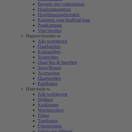
Borstels met varkenshaar
Haarknipkammen
Hoofdmassageborstels
Kammen voor krullend haar
Puntkammen
Vent brushes
Haaraccessoires
Alle weergeven
Haarbanden
Krulspelden
Scrunchies
Haarclips & barrettes
Sprayflessen
Accessoires
Haarspelden
Papillotten
Haar-tools
Alle weergeven
Stijltang
Krultangen
Warmterollers
Föhns
Tondeuses
Föhnborstels
Föhns met diffuser