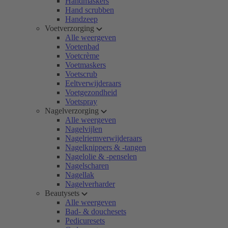
Handmaskers
Hand scrubben
Handzeep
Voetverzorging
Alle weergeven
Voetenbad
Voetcrème
Voetmaskers
Voetscrub
Eeltverwijderaars
Voetgezondheid
Voetspray
Nagelverzorging
Alle weergeven
Nagelvijlen
Nagelriemverwijderaars
Nagelknippers & -tangen
Nagelolie & -penselen
Nagelscharen
Nagellak
Nagelverharder
Beautysets
Alle weergeven
Bad- & douchesets
Pedicuresets