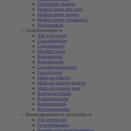
Glimmende maskers
Maskers tegen mee-eters
Maskers tegen puistjes
Maskers tegen veroudering
Nachtmaskers
Gezichtsreinigers
Alle weergeven
Gezichtspeeling
Gezichtstoners
Micellair water
Reinigingsgel
Reinigingsolie
Gezichtreinigingssets
Gezichtszeep
Make-up remover
Make-up remover doekjes
Make-up remover pads
Reinigend schuim
Reinigingscrème
Reinigingsmelk
Reinigingspoeder
Beautyapparatuur en -accessoires
Alle weergeven
Gezichtsmassage
Borstels voor gezichtsreiniging