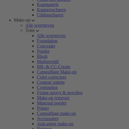
Kapmantels
Kappersscharen
Uitdunscharen
Make-up
Alle weergeven
Teint
Alle weergeven
Foundation
Concealer
Poeder
Blush
Markeerstift
BB- & CC-Cream
Camouflage Make-up
Color correctors
Contour palette
Contouring
Fixing sprays & powders
Make-up remover
Mineraal poeder
Primer
Camouflage make-up
Accessoires
Anti-aging make-up
Bronzer