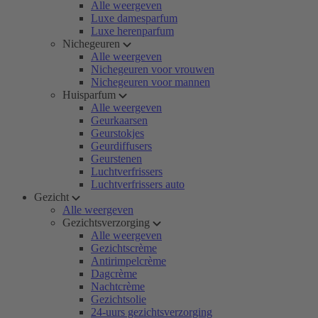
Alle weergeven
Luxe damesparfum
Luxe herenparfum
Nichegeuren
Alle weergeven
Nichegeuren voor vrouwen
Nichegeuren voor mannen
Huisparfum
Alle weergeven
Geurkaarsen
Geurstokjes
Geurdiffusers
Geurstenen
Luchtverfrissers
Luchtverfrissers auto
Gezicht
Alle weergeven
Gezichtsverzorging
Alle weergeven
Gezichtscrème
Antirimpelcrème
Dagcrème
Nachtcrème
Gezichtsolie
24-uurs gezichtsverzorging