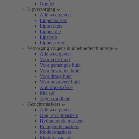
Ooggel
Lipverzorging
Alle weergeven
Lippenbalsem
Lipmaskers
Lippenolie
Lipscrub
Lippenserum
Verzorging volgens huidbehoeften/huidtype
Alle weergeven
Voor vette huid
Voor gemengde huid
Voor gevoelige huid
Voor droge huid
Voor onzuivere huid
Antirimpelcrème
Met spf
Tegen roodheid
Gezichtsmaskers
Alle weergeven
Oog- en lipmaskers
Hydraterende maskers
Reinigende maskers
Moddermaskers
Maskers van stof