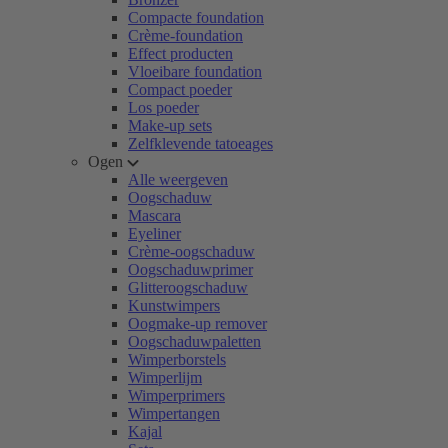
Compacte foundation
Crème-foundation
Effect producten
Vloeibare foundation
Compact poeder
Los poeder
Make-up sets
Zelfklevende tatoeages
Ogen
Alle weergeven
Oogschaduw
Mascara
Eyeliner
Crème-oogschaduw
Oogschaduwprimer
Glitteroogschaduw
Kunstwimpers
Oogmake-up remover
Oogschaduwpaletten
Wimperborstels
Wimperlijm
Wimperprimers
Wimpertangen
Kajal