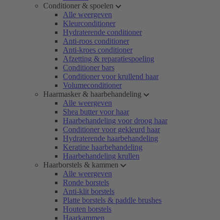
Conditioner & spoelen
Alle weergeven
Kleurconditioner
Hydraterende conditioner
Anti-roos conditioner
Anti-kroes conditioner
Afzetting & reparatiespoeling
Conditioner bars
Conditioner voor krullend haar
Volumeconditioner
Haarmasker & haarbehandeling
Alle weergeven
Shea butter voor haar
Haarbehandeling voor droog haar
Conditioner voor gekleurd haar
Hydraterende haarbehandeling
Keratine haarbehandeling
Haarbehandeling krullen
Haarborstels & kammen
Alle weergeven
Ronde borstels
Anti-klit borstels
Platte borstels & paddle brushes
Houten borstels
Haarkammen