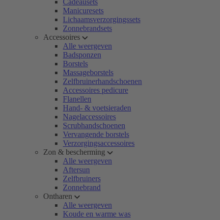
Cadeausets
Manicuresets
Lichaamsverzorgingssets
Zonnebrandsets
Accessoires
Alle weergeven
Badsponzen
Borstels
Massageborstels
Zelfbruinerhandschoenen
Accessoires pedicure
Flanellen
Hand- & voetsieraden
Nagelaccessoires
Scrubhandschoenen
Vervangende borstels
Verzorgingsaccessoires
Zon & bescherming
Alle weergeven
Aftersun
Zelfbruiners
Zonnebrand
Ontharen
Alle weergeven
Koude en warme was