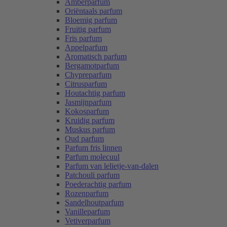
Amberparfum
Oriëntaals parfum
Bloemig parfum
Fruitig parfum
Fris parfum
Appelparfum
Aromatisch parfum
Bergamotparfum
Chypreparfum
Citrusparfum
Houtachtig parfum
Jasmijnparfum
Kokosparfum
Kruidig parfum
Muskus parfum
Oud parfum
Parfum fris linnen
Parfum molecuul
Parfum van lelietje-van-dalen
Patchouli parfum
Poederachtig parfum
Rozenparfum
Sandelhoutparfum
Vanilleparfum
Vetiverparfum