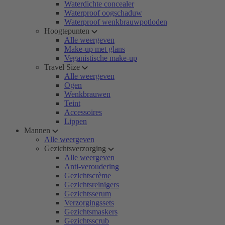
Waterdichte concealer
Waterproof oogschaduw
Waterproof wenkbrauwpotloden
Hoogtepunten
Alle weergeven
Make-up met glans
Veganistische make-up
Travel Size
Alle weergeven
Ogen
Wenkbrauwen
Teint
Accessoires
Lippen
Mannen
Alle weergeven
Gezichtsverzorging
Alle weergeven
Anti-veroudering
Gezichtscrème
Gezichtsreinigers
Gezichtsserum
Verzorgingssets
Gezichtsmaskers
Gezichtsscrub