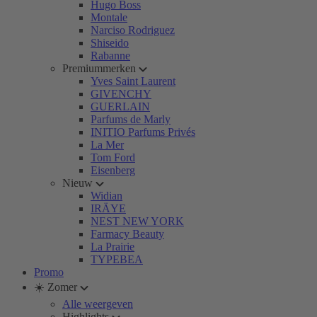
Hugo Boss
Montale
Narciso Rodriguez
Shiseido
Rabanne
Premiummerken
Yves Saint Laurent
GIVENCHY
GUERLAIN
Parfums de Marly
INITIO Parfums Privés
La Mer
Tom Ford
Eisenberg
Nieuw
Widian
IRÄYE
NEST NEW YORK
Farmacy Beauty
La Prairie
TYPEBEA
Promo
☀️ Zomer
Alle weergeven
Highlights