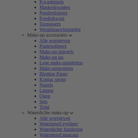
Kwastensets
Maskerkwasten
Poederdonsjes
Poederkwast
Toepassers
Wenkbrauwborsteltje
Make-up accessoires
Alle weergeven
Puntenslijpers
Make-up spiegels
Make-up tas
Lege make-uppaletten
Make-upsponzen
Blotting Paper
Konjac spons
Nagels
Lippen
Ogen
Sets
Teint
Waterdichte make-up
Alle weergeven
Waterproof eyeliner
Waterdichte fundering
Waterproof mascara