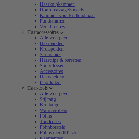
Haarknipkammen
Hoofdmassageborstels
Kammen voor krullend haar
Puntkammen
Vent brushes
Haaraccessoires
Alle weergeven
Haarbanden
Krulspelden
Scrunchies
Haarclips & barrettes
Sprayflessen
Accessoires
Haarspelden
Papillotten
Haar-tools
Alle weergeven
Stijltang
Krultangen
Warmterollers
Föhns
Tondeuses
Föhnborstels
Föhns met diffuser
Kapmantels