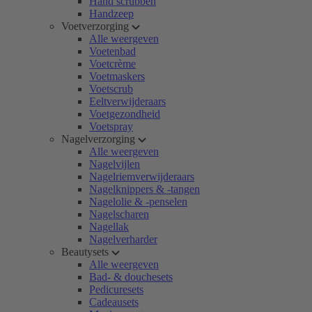
Hand scrubben
Handzeep
Voetverzorging
Alle weergeven
Voetenbad
Voetcrème
Voetmaskers
Voetscrub
Eeltverwijderaars
Voetgezondheid
Voetspray
Nagelverzorging
Alle weergeven
Nagelvijlen
Nagelriemverwijderaars
Nagelknippers & -tangen
Nagelolie & -penselen
Nagelscharen
Nagellak
Nagelverharder
Beautysets
Alle weergeven
Bad- & douchesets
Pedicuresets
Cadeausets