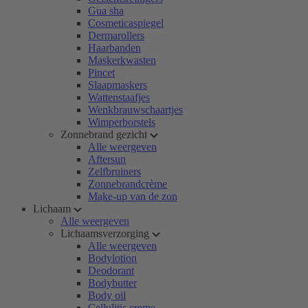
Gua sha
Cosmeticaspiegel
Dermarollers
Haarbanden
Maskerkwasten
Pincet
Slaapmaskers
Wattenstaafjes
Wenkbrauwschaartjes
Wimperborstels
Zonnebrand gezicht
Alle weergeven
Aftersun
Zelfbruiners
Zonnebrandcrème
Make-up van de zon
Lichaam
Alle weergeven
Lichaamsverzorging
Alle weergeven
Bodylotion
Deodorant
Bodybutter
Body oil
Cellulitis creme