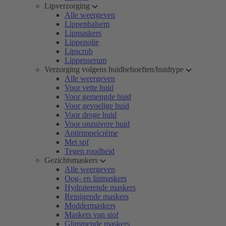
Lipverzorging
Alle weergeven
Lippenbalsem
Lipmaskers
Lippenolie
Lipscrub
Lippenserum
Verzorging volgens huidbehoeften/huidtype
Alle weergeven
Voor vette huid
Voor gemengde huid
Voor gevoelige huid
Voor droge huid
Voor onzuivere huid
Antirimpelcrème
Met spf
Tegen roodheid
Gezichtsmaskers
Alle weergeven
Oog- en lipmaskers
Hydraterende maskers
Reinigende maskers
Moddermaskers
Maskers van stof
Glimmende maskers