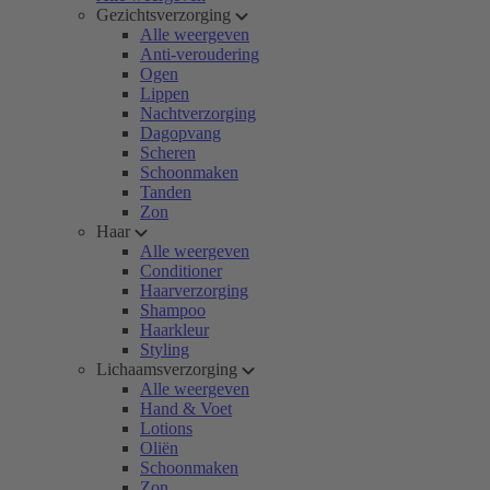
Gezichtsverzorging
Alle weergeven
Anti-veroudering
Ogen
Lippen
Nachtverzorging
Dagopvang
Scheren
Schoonmaken
Tanden
Zon
Haar
Alle weergeven
Conditioner
Haarverzorging
Shampoo
Haarkleur
Styling
Lichaamsverzorging
Alle weergeven
Hand & Voet
Lotions
Oliën
Schoonmaken
Zon