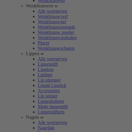
Wenkbrauwen
Wenkbrauwen
Alle weergeven
Wenkbrauwverf
Wenkbrauwgel
Wenkbrauwpomade
Wenkbrauw poeder
Wenkbrauwpotloden
Pincet
Wenkbrauwscharen
Lippen
Alle weergeven
Lippenstift
Lipgloss
Lipliner
Lip plumper
Liquid Lipstick
Accessoires
Lip primer
Lippenbalsem
Matte lippenstift
Lippenstiftsets
Nagels
Alle weergeven
Nagellak