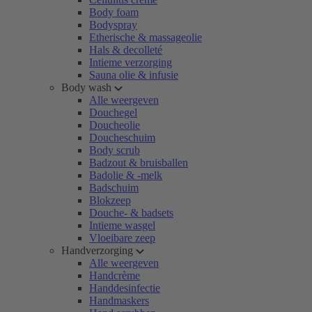
Body foam
Bodyspray
Etherische & massageolie
Hals & decolleté
Intieme verzorging
Sauna olie & infusie
Body wash
Alle weergeven
Douchegel
Doucheolie
Doucheschuim
Body scrub
Badzout & bruisballen
Badolie & -melk
Badschuim
Blokzeep
Douche- & badsets
Intieme wasgel
Vloeibare zeep
Handverzorging
Alle weergeven
Handcrème
Handdesinfectie
Handmaskers