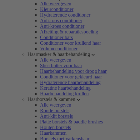
Alle weergeven
Kleurconditioner
Hydraterende conditioner
Anti-roos conditioner
Anti-kroes conditioner
Afzetting & reparatiespoeling
Conditioner bars
Conditioner voor krullend haar
Volumeconditioner
Haarmasker & haarbehandeling
Alle weergeven
Shea butter voor haar
Haarbehandeling voor droog haar
Conditioner voor gekleurd haar
Hydraterende haarbehandeling
Keratine haarbehandeling
Haarbehandeling krullen
Haarborstels & kammen
Alle weergeven
Ronde borstels
Anti-klit borstels
Platte borstels & paddle brushes
Houten borstels
Haarkammen
Borstels met varkenshaar