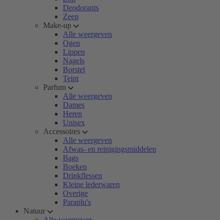
Deodorants
Zeep
Make-up
Alle weergeven
Ogen
Lippen
Nagels
Borstel
Teint
Parfum
Alle weergeven
Dames
Heren
Unisex
Accessoires
Alle weergeven
Afwas- en reinigingsmiddelen
Bags
Boeken
Drinkflessen
Kleine lederwaren
Overige
Paraplu's
Natuur
Alle weergeven