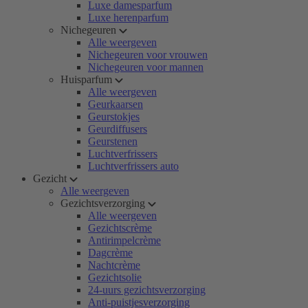
Luxe damesparfum
Luxe herenparfum
Nichegeuren
Alle weergeven
Nichegeuren voor vrouwen
Nichegeuren voor mannen
Huisparfum
Alle weergeven
Geurkaarsen
Geurstokjes
Geurdiffusers
Geurstenen
Luchtverfrissers
Luchtverfrissers auto
Gezicht
Alle weergeven
Gezichtsverzorging
Alle weergeven
Gezichtscrème
Antirimpelcrème
Dagcrème
Nachtcrème
Gezichtsolie
24-uurs gezichtsverzorging
Anti-puistjesverzorging