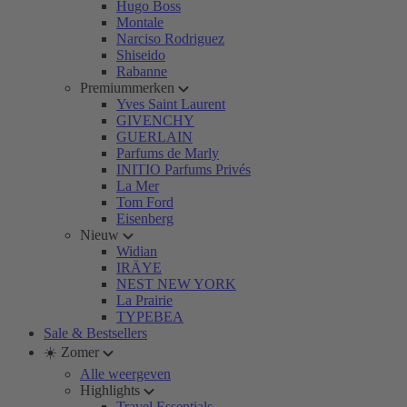
Hugo Boss
Montale
Narciso Rodriguez
Shiseido
Rabanne
Premiummerken
Yves Saint Laurent
GIVENCHY
GUERLAIN
Parfums de Marly
INITIO Parfums Privés
La Mer
Tom Ford
Eisenberg
Nieuw
Widian
IRÄYE
NEST NEW YORK
La Prairie
TYPEBEA
Sale & Bestsellers
☀️ Zomer
Alle weergeven
Highlights
Travel Essentials