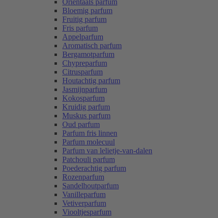
Oriëntaals parfum
Bloemig parfum
Fruitig parfum
Fris parfum
Appelparfum
Aromatisch parfum
Bergamotparfum
Chypreparfum
Citrusparfum
Houtachtig parfum
Jasmijnparfum
Kokosparfum
Kruidig parfum
Muskus parfum
Oud parfum
Parfum fris linnen
Parfum molecuul
Parfum van lelietje-van-dalen
Patchouli parfum
Poederachtig parfum
Rozenparfum
Sandelhoutparfum
Vanilleparfum
Vetiverparfum
Viooltjesparfum