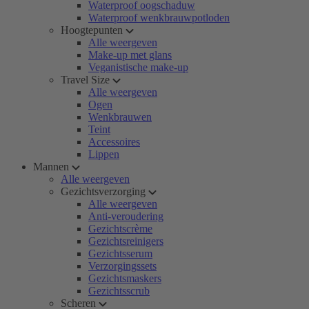
Waterproof oogschaduw
Waterproof wenkbrauwpotloden
Hoogtepunten
Alle weergeven
Make-up met glans
Veganistische make-up
Travel Size
Alle weergeven
Ogen
Wenkbrauwen
Teint
Accessoires
Lippen
Mannen
Alle weergeven
Gezichtsverzorging
Alle weergeven
Anti-veroudering
Gezichtscrème
Gezichtsreinigers
Gezichtsserum
Verzorgingssets
Gezichtsmaskers
Gezichtsscrub
Scheren