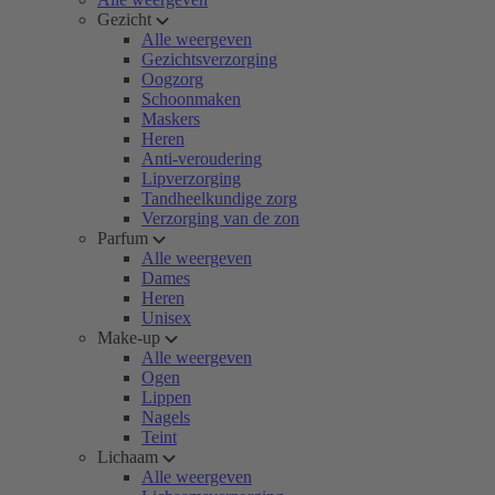
Gezicht
Alle weergeven
Gezichtsverzorging
Oogzorg
Schoonmaken
Maskers
Heren
Anti-veroudering
Lipverzorging
Tandheelkundige zorg
Verzorging van de zon
Parfum
Alle weergeven
Dames
Heren
Unisex
Make-up
Alle weergeven
Ogen
Lippen
Nagels
Teint
Lichaam
Alle weergeven