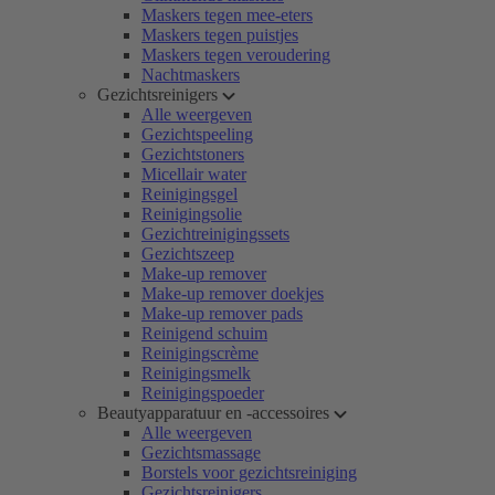
Maskers tegen mee-eters
Maskers tegen puistjes
Maskers tegen veroudering
Nachtmaskers
Gezichtsreinigers
Alle weergeven
Gezichtspeeling
Gezichtstoners
Micellair water
Reinigingsgel
Reinigingsolie
Gezichtreinigingssets
Gezichtszeep
Make-up remover
Make-up remover doekjes
Make-up remover pads
Reinigend schuim
Reinigingscrème
Reinigingsmelk
Reinigingspoeder
Beautyapparatuur en -accessoires
Alle weergeven
Gezichtsmassage
Borstels voor gezichtsreiniging
Gezichtsreinigers