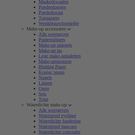
Maskerkwasten
Poederdonsjes
Poederkwast
Toepassers
Wenkbrauwborsteltje
Make-up accessoires
Alle weergeven
Puntenslijpers
Make-up spiegels
Make-up tas
Lege make-uppaletten
Make-upsponzen
Blotting Paper
Konjac spons
Nagels
Lippen
Ogen
Sets
Teint
Waterdichte make-up
Alle weergeven
Waterproof eyeliner
Waterdichte fundering
Waterproof mascara
Waterdichte concealer