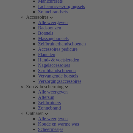
Manicuresets
Lichaamsverzorgingssets
Zonnebrandsets
Accessoires
Alle weergeven
Badsponzen
Borstels
Massageborstels
Zelfbruinerhandschoenen
Accessoires pedicure
Flanellen
Hand- & voetsieraden
Nagelaccessoires
Scrubhandschoenen
Vervangende borstels
Verzorgingsaccessoires
Zon & bescherming
Alle weergeven
Aftersun
Zelfbruiners
Zonnebrand
Ontharen
Alle weergeven
Koude en warme was
Scheermesjes