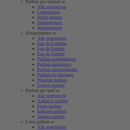
Parfum per seizoen
Alle weergeven
Lentegeuren
Herfst geuren
Zomergeuren
Wintergeuren
Hoogtepunten
Alle weergeven
Eau de Cologne
Eau de Parfum
Eau de Toilette
Parfum aanbiedingen
Parfum miniaturen
Parfum nieuwigheden
Parfum op rekening
Populair parfum
Unisex parfum
Parfum per land
Alle weergeven
Arabisch parfum
Frans parfum
Italiaans parfum
Spaans parfum
Luxe parfum
Alle weergeven