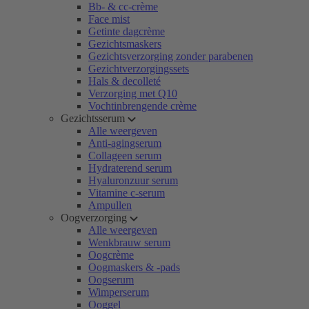
Bb- & cc-crème
Face mist
Getinte dagcrème
Gezichtsmaskers
Gezichtsverzorging zonder parabenen
Gezichtverzorgingssets
Hals & decolleté
Verzorging met Q10
Vochtinbrengende crème
Gezichtsserum
Alle weergeven
Anti-agingserum
Collageen serum
Hydraterend serum
Hyaluronzuur serum
Vitamine c-serum
Ampullen
Oogverzorging
Alle weergeven
Wenkbrauw serum
Oogcrème
Oogmaskers & -pads
Oogserum
Wimperserum
Ooggel