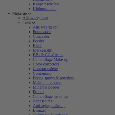
Kappersscharen
Uitdunscharen
Make-up
Alle weergeven
Teint
Alle weergeven
Foundation
Concealer
Poeder
Blush
Markeerstift
BB- & CC-Cream
Camouflage Make-up
Color correctors
Contour palette
Contouring
Fixing sprays & powders
Make-up remover
Mineraal poeder
Primer
Camouflage make-up
Accessoires
Anti-aging make-up
Bronzer
Compacte foundation