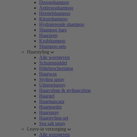
Droogshampoo
Antiroosshampoo
Herstelshampoo
Kleurshampoo
Hydraterende shampoo
Shampoo bars
Haarzeep
Krulshampoo
Shampoo-sets
Haarstyling
Alle weergeven
Schuimmiddel
Hittebescherming
Haarwax
Styling spray
Uitgroeispray
Haarcrème & stylingcrème
Haargel
Haarmascara
Haarpoeder
Haarspray
Haarstyling-set
Sea salt spray
Leave-in verzorging
Alle weergeven