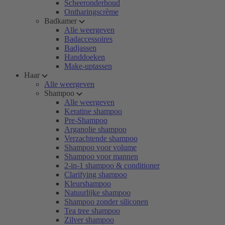
Scheeronderhoud
Ontharingscrème
Badkamer
Alle weergeven
Badaccessoires
Badjassen
Handdoeken
Make-uptassen
Haar
Alle weergeven
Shampoo
Alle weergeven
Keratine shampoo
Pre-Shampoo
Arganolie shampoo
Verzachtende shampoo
Shampoo voor volume
Shampoo voor mannen
2-in-1 shampoo & conditioner
Clarifying shampoo
Kleurshampoo
Natuurlijke shampoo
Shampoo zonder siliconen
Tea tree shampoo
Zilver shampoo