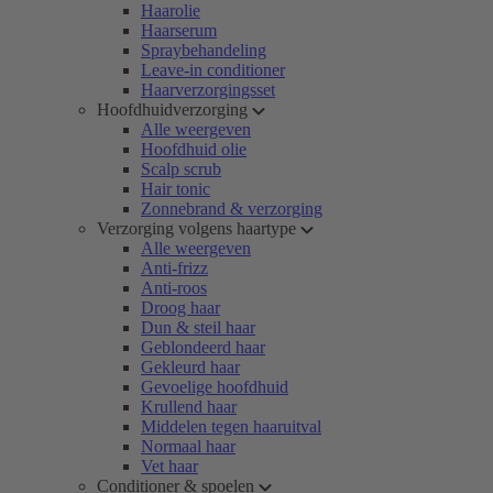
Haarolie
Haarserum
Spraybehandeling
Leave-in conditioner
Haarverzorgingsset
Hoofdhuidverzorging
Alle weergeven
Hoofdhuid olie
Scalp scrub
Hair tonic
Zonnebrand & verzorging
Verzorging volgens haartype
Alle weergeven
Anti-frizz
Anti-roos
Droog haar
Dun & steil haar
Geblondeerd haar
Gekleurd haar
Gevoelige hoofdhuid
Krullend haar
Middelen tegen haaruitval
Normaal haar
Vet haar
Conditioner & spoelen