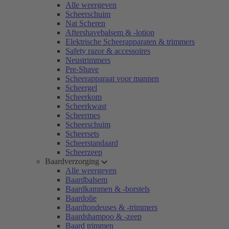
Alle weergeven
Scheerschuim
Nat Scheren
Aftershavebalsem & -lotion
Elektrische Scheerapparaten & trimmers
Safety razor & accessoires
Neustrimmers
Pre-Shave
Scheerapparaat voor mannen
Scheergel
Scheerkom
Scheerkwast
Scheermes
Scheerschuim
Scheersets
Scheerstandaard
Scheerzeep
Baardverzorging
Alle weergeven
Baardbalsem
Baardkammen & -borstels
Baardolie
Baardtondeuses & -trimmers
Baardshampoo & -zeep
Baard trimmen