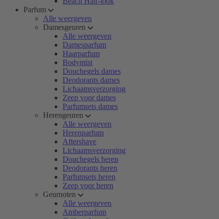
Beach Hair-look
Parfum
Alle weergeven
Damesgeuren
Alle weergeven
Damesparfum
Haarparfum
Bodymist
Douchegels dames
Deodorants dames
Lichaamsverzorging
Zeep voor dames
Parfumsets dames
Herengeuren
Alle weergeven
Herenparfum
Aftershave
Lichaamsverzorging
Douchegels heren
Deodorants heren
Parfumsets heren
Zeep voor heren
Geurnoten
Alle weergeven
Amberparfum