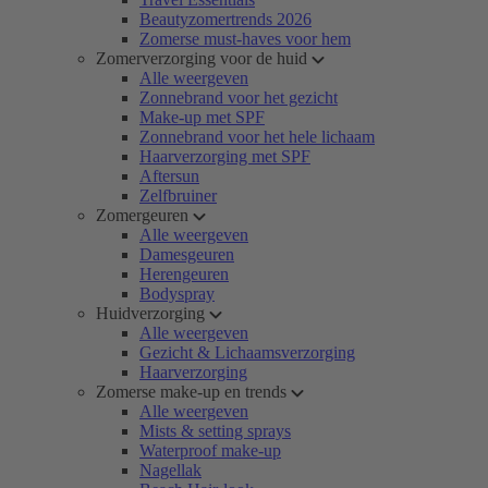
Beautyzomertrends 2026
Zomerse must-haves voor hem
Zomerverzorging voor de huid
Alle weergeven
Zonnebrand voor het gezicht
Make-up met SPF
Zonnebrand voor het hele lichaam
Haarverzorging met SPF
Aftersun
Zelfbruiner
Zomergeuren
Alle weergeven
Damesgeuren
Herengeuren
Bodyspray
Huidverzorging
Alle weergeven
Gezicht & Lichaamsverzorging
Haarverzorging
Zomerse make-up en trends
Alle weergeven
Mists & setting sprays
Waterproof make-up
Nagellak