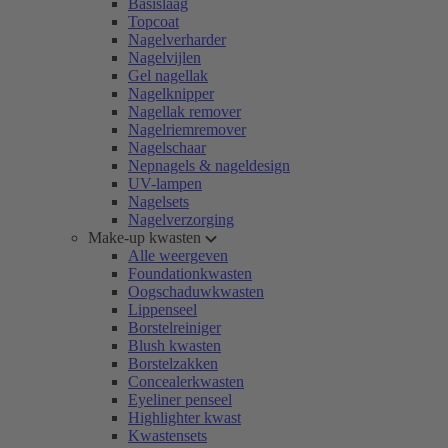
Basislaag
Topcoat
Nagelverharder
Nagelvijlen
Gel nagellak
Nagelknipper
Nagellak remover
Nagelriemremover
Nagelschaar
Nepnagels & nageldesign
UV-lampen
Nagelsets
Nagelverzorging
Make-up kwasten
Alle weergeven
Foundationkwasten
Oogschaduwkwasten
Lippenseel
Borstelreiniger
Blush kwasten
Borstelzakken
Concealerkwasten
Eyeliner penseel
Highlighter kwast
Kwastensets