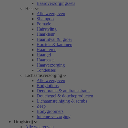
Baardverzorgingssets
Haar
Alle weergeven
Shampoo
Pomade
Hairstyling
Haarkleur
Haaruitval & -groei
Borstels & kammen
Haarcrème
Haargel
Haarpasta
Haarverzorging
Tondeuses
Lichaamsverzorging
Alle weergeven
Bodylotions
Deodorants & antitranspirants
Douchegel & doucheproducten
Lichaamsreiniging & scrubs
Zeep
Bodygroomers
Intieme verzorging
Drogisterij
Alle weergeven