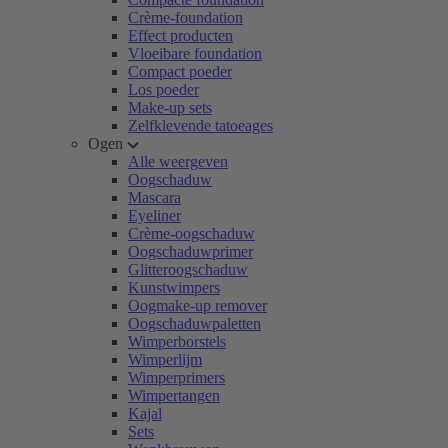
Crème-foundation
Effect producten
Vloeibare foundation
Compact poeder
Los poeder
Make-up sets
Zelfklevende tatoeages
Ogen
Alle weergeven
Oogschaduw
Mascara
Eyeliner
Crème-oogschaduw
Oogschaduwprimer
Glitteroogschaduw
Kunstwimpers
Oogmake-up remover
Oogschaduwpaletten
Wimperborstels
Wimperlijm
Wimperprimers
Wimpertangen
Kajal
Sets