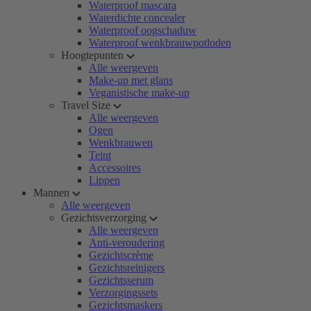
Waterproof mascara
Waterdichte concealer
Waterproof oogschaduw
Waterproof wenkbrauwpotloden
Hoogtepunten
Alle weergeven
Make-up met glans
Veganistische make-up
Travel Size
Alle weergeven
Ogen
Wenkbrauwen
Teint
Accessoires
Lippen
Mannen
Alle weergeven
Gezichtsverzorging
Alle weergeven
Anti-veroudering
Gezichtscrème
Gezichtsreinigers
Gezichtsserum
Verzorgingssets
Gezichtsmaskers