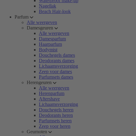
Waterproof make-up
Nagellak
Beach Hair-look
Parfum
Alle weergeven
Damesgeuren
Alle weergeven
Damesparfum
Haarparfum
Bodymist
Douchegels dames
Deodorants dames
Lichaamsverzorging
Zeep voor dames
Parfumsets dames
Herengeuren
Alle weergeven
Herenparfum
Aftershave
Lichaamsverzorging
Douchegels heren
Deodorants heren
Parfumsets heren
Zeep voor heren
Geurnoten