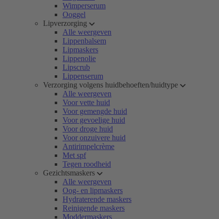
Wimperserum
Ooggel
Lipverzorging
Alle weergeven
Lippenbalsem
Lipmaskers
Lippenolie
Lipscrub
Lippenserum
Verzorging volgens huidbehoeften/huidtype
Alle weergeven
Voor vette huid
Voor gemengde huid
Voor gevoelige huid
Voor droge huid
Voor onzuivere huid
Antirimpelcrème
Met spf
Tegen roodheid
Gezichtsmaskers
Alle weergeven
Oog- en lipmaskers
Hydraterende maskers
Reinigende maskers
Moddermaskers