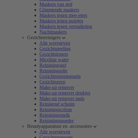
Maskers van stof
Glimmende maskers
Maskers tegen mee-eters
Maskers tegen puistjes
Maskers tegen veroudering
Nachtmaskers
Gezichtsreinigers
Alle weergeven
Gezichtspeeling
Gezichtstoners
Micellair water
Reinigingsgel
Reinigingsolie
Gezichtreinigingssets
Gezichtszeep
Make-up remover
Make-up remover doekjes
Make-up remover pads
Reinigend schuim
Reinigingscrème
Reinigingsmelk
Reinigingspoeder
Beautyapparatuur en -accessoires
Alle weergeven
Gezichtsmassage