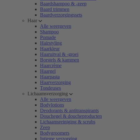
Baardshampoo & -zeep
Baard trimmen
Baardverzorgingssets
Haar
Alle weergeven
Shampoo
Pomade
Hairstyling
Haarkleur
Haaruitval & -groei
Borstels & kammen
Haarcrème
Haargel
Haarpasta
Haarverzorging
Tondeuses
Lichaamsverzorging
Alle weergeven
Bodylotions
Deodorants & antitranspirants
Douchegel & doucheproducten
Lichaamsreiniging & scrubs
Zeep
Bodygroomers
Intieme verzorging