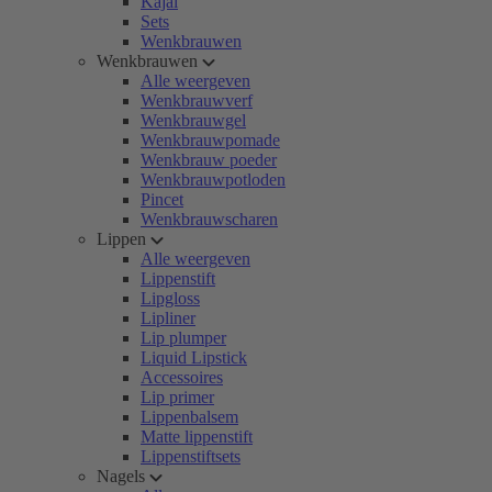
Kajal
Sets
Wenkbrauwen
Wenkbrauwen
Alle weergeven
Wenkbrauwverf
Wenkbrauwgel
Wenkbrauwpomade
Wenkbrauw poeder
Wenkbrauwpotloden
Pincet
Wenkbrauwscharen
Lippen
Alle weergeven
Lippenstift
Lipgloss
Lipliner
Lip plumper
Liquid Lipstick
Accessoires
Lip primer
Lippenbalsem
Matte lippenstift
Lippenstiftsets
Nagels