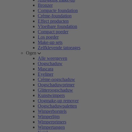
Bronzer
Compacte foundation
Crème-foundation
Effect producten
Vloeibare foundation
Compact poeder
Los poeder
Make-up sets
Zelfklevende tatoeages
Ogen
Alle weergeven
Oogschaduw
Mascara
Eyeliner
Crème-oogschaduw
Oogschaduwprimer
Glitteroogschaduw
Kunstwimpers
Oogmake-up remover
Oogschaduwpaletten
Wimperborstels
Wimperlijm
Wimperprimers
Wimpertangen