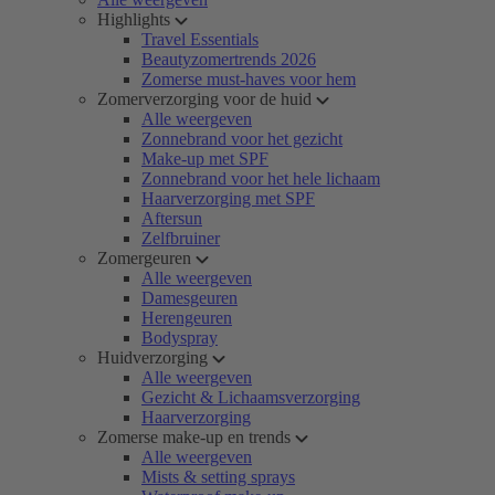
Highlights
Travel Essentials
Beautyzomertrends 2026
Zomerse must-haves voor hem
Zomerverzorging voor de huid
Alle weergeven
Zonnebrand voor het gezicht
Make-up met SPF
Zonnebrand voor het hele lichaam
Haarverzorging met SPF
Aftersun
Zelfbruiner
Zomergeuren
Alle weergeven
Damesgeuren
Herengeuren
Bodyspray
Huidverzorging
Alle weergeven
Gezicht & Lichaamsverzorging
Haarverzorging
Zomerse make-up en trends
Alle weergeven
Mists & setting sprays