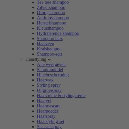
Tea tree shampoo
Zilver shampoo
Droogshampoo
Antiroosshampoo
Herstelshampoo
Kleurshampoo
Hydraterende shampoo
Shampoo bars
Haarzeep
Krulshampoo
Shampoo-sets
Haarstyling
Alle weergeven
Schuimmiddel
Hittebescherming
Haarwax
Styling spray
Uitgroeispray
Haarcrème & stylingcrème
Haargel
Haarmascara
Haarpoeder
Haarspray
Haarstyling-set
Sea salt spray