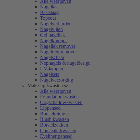
Alle weergeven
Nagellak
Basislaag
Topcoat
Nagelverharder
Nagelvijlen
Gel nagellak
Nagelknipper
Nagellak remover
Nagelriemremover
Nagelschaar
Nepnagels & nageldesign
UV-lampen
Nagelsets
Nagelverzorging
Make-up kwasten
Alle weergeven
Foundationkwasten
Oogschaduwkwasten
Lippenseel
Borstelreiniger
Blush kwasten
Borstelzakken
Concealerkwasten
Eyeliner penseel