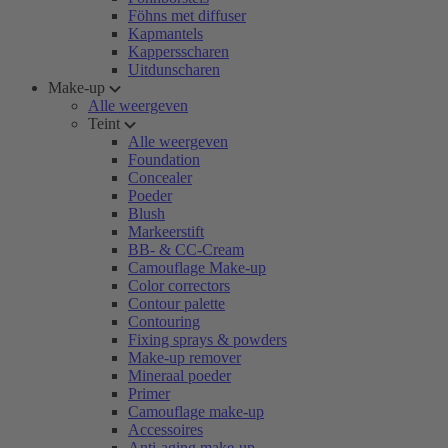
Föhns met diffuser
Kapmantels
Kappersscharen
Uitdunscharen
Make-up
Alle weergeven
Teint
Alle weergeven
Foundation
Concealer
Poeder
Blush
Markeerstift
BB- & CC-Cream
Camouflage Make-up
Color correctors
Contour palette
Contouring
Fixing sprays & powders
Make-up remover
Mineraal poeder
Primer
Camouflage make-up
Accessoires
Anti-aging make-up