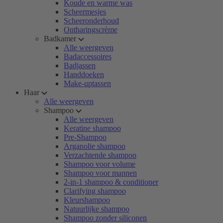
Koude en warme was
Scheermesjes
Scheeronderhoud
Ontharingscrème
Badkamer
Alle weergeven
Badaccessoires
Badjassen
Handdoeken
Make-uptassen
Haar
Alle weergeven
Shampoo
Alle weergeven
Keratine shampoo
Pre-Shampoo
Arganolie shampoo
Verzachtende shampoo
Shampoo voor volume
Shampoo voor mannen
2-in-1 shampoo & conditioner
Clarifying shampoo
Kleurshampoo
Natuurlijke shampoo
Shampoo zonder siliconen