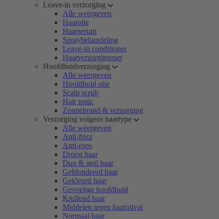
Leave-in verzorging
Alle weergeven
Haarolie
Haarserum
Spraybehandeling
Leave-in conditioner
Haarverzorgingsset
Hoofdhuidverzorging
Alle weergeven
Hoofdhuid olie
Scalp scrub
Hair tonic
Zonnebrand & verzorging
Verzorging volgens haartype
Alle weergeven
Anti-frizz
Anti-roos
Droog haar
Dun & steil haar
Geblondeerd haar
Gekleurd haar
Gevoelige hoofdhuid
Krullend haar
Middelen tegen haaruitval
Normaal haar