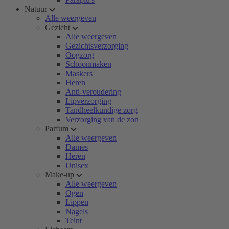
Natuur
Alle weergeven
Gezicht
Alle weergeven
Gezichtsverzorging
Oogzorg
Schoonmaken
Maskers
Heren
Anti-veroudering
Lipverzorging
Tandheelkundige zorg
Verzorging van de zon
Parfum
Alle weergeven
Dames
Heren
Unisex
Make-up
Alle weergeven
Ogen
Lippen
Nagels
Teint