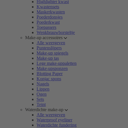
Highlighter kwast
Kwastensets
Maskerkwasten
Poederdonsjes
Poederkwast
Toepassers
Wenkbrauwborsteltje
Make-up accessoires
Alle weergeven
Puntenslijpers
Make-up spiegels
Make-up tas
Lege make-uppaletten
Make-upsponzen
Blotting Paper
Konjac spons
Nagels
Lippen
Ogen
Sets
Teint
Waterdichte make-up
Alle weergeven
Waterproof eyeliner
Waterdichte fundering