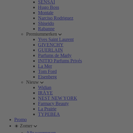
SENSAI
Hugo Boss
Montale
Narciso Rodriguez
Shiseido
Rabanne
Premiummerken
Yves Saint Laurent
GIVENCHY
GUERLAIN
Parfums de Marly
INITIO Parfums Privés
La Mer
Tom Ford
Eisenberg
Nieuw
Widian
IRÄYE
NEST NEW YORK
Farmacy Beauty
La Prairie
TYPEBEA
Promo
☀️ Zomer
Alle weergeven