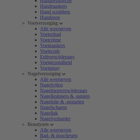
Handdesinfectie
Handmaskers
Hand scrubben
Handzeep
Voetverzorging
Alle weergeven
Voetenbad
Voetcrème
Voetmaskers
Voetscrub
Eeltverwijderaars
Voetgezondheid
Voetspray
Nagelverzorging
Alle weergeven
Nagelvijlen
Nagelriemverwijderaars
Nagelknippers & -tangen
Nagelolie & -penselen
Nagelscharen
Nagellak
Nagelverharder
Beautysets
Alle weergeven
Bad- & douchesets