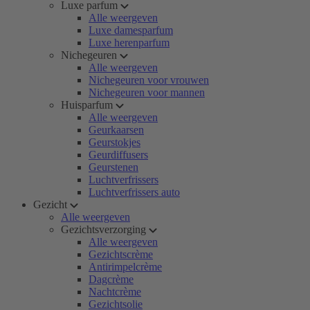
Luxe parfum
Alle weergeven
Luxe damesparfum
Luxe herenparfum
Nichegeuren
Alle weergeven
Nichegeuren voor vrouwen
Nichegeuren voor mannen
Huisparfum
Alle weergeven
Geurkaarsen
Geurstokjes
Geurdiffusers
Geurstenen
Luchtverfrissers
Luchtverfrissers auto
Gezicht
Alle weergeven
Gezichtsverzorging
Alle weergeven
Gezichtscrème
Antirimpelcrème
Dagcrème
Nachtcrème
Gezichtsolie