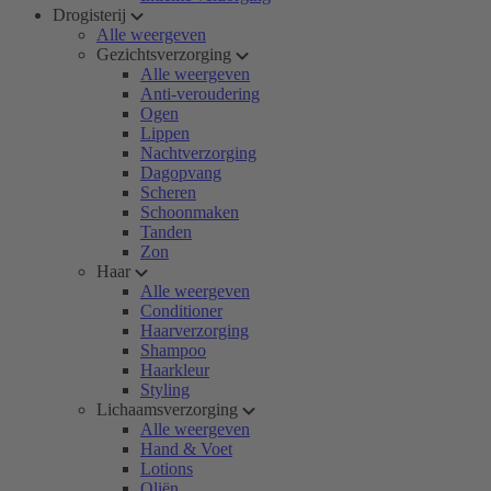
Drogisterij
Alle weergeven
Gezichtsverzorging
Alle weergeven
Anti-veroudering
Ogen
Lippen
Nachtverzorging
Dagopvang
Scheren
Schoonmaken
Tanden
Zon
Haar
Alle weergeven
Conditioner
Haarverzorging
Shampoo
Haarkleur
Styling
Lichaamsverzorging
Alle weergeven
Hand & Voet
Lotions
Oliën