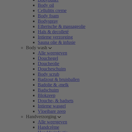
Body oil
Cellulitis creme
Body foam
Bodyspray
Etherische & massageolie
Hals & decolleté
Intieme verzorging
Sauna olie & infusie
Body wash
Alle weergeven
Douchegel
Doucheolie
Doucheschuim
Body scrub
Badzout & bruisballen
Badolie & -melk
Badschuim
Blokzeep
Douche- & badsets
Intieme wasgel
Vloeibare zeep
Handverzorging
Alle weergeven
Handcrème