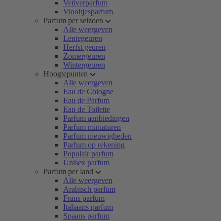
Vetiverparfum
Viooltjesparfum
Parfum per seizoen
Alle weergeven
Lentegeuren
Herfst geuren
Zomergeuren
Wintergeuren
Hoogtepunten
Alle weergeven
Eau de Cologne
Eau de Parfum
Eau de Toilette
Parfum aanbiedingen
Parfum miniaturen
Parfum nieuwigheden
Parfum op rekening
Populair parfum
Unisex parfum
Parfum per land
Alle weergeven
Arabisch parfum
Frans parfum
Italiaans parfum
Spaans parfum