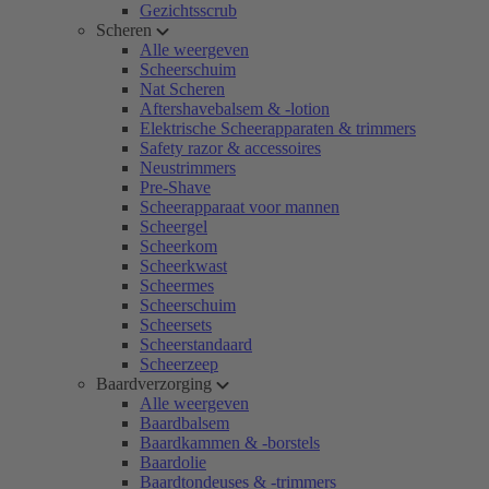
Gezichtsscrub
Scheren
Alle weergeven
Scheerschuim
Nat Scheren
Aftershavebalsem & -lotion
Elektrische Scheerapparaten & trimmers
Safety razor & accessoires
Neustrimmers
Pre-Shave
Scheerapparaat voor mannen
Scheergel
Scheerkom
Scheerkwast
Scheermes
Scheerschuim
Scheersets
Scheerstandaard
Scheerzeep
Baardverzorging
Alle weergeven
Baardbalsem
Baardkammen & -borstels
Baardolie
Baardtondeuses & -trimmers