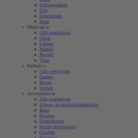
Schoonmaken
Zon
Deodorants
Zeep
Make-up
Alle weergeven
Ogen
Lippen
Nagels
Borstel
Teint
Parfum
Alle weergeven
Dames
Heren
Unisex
Accessoires
Alle weergeven
Afwas- en reinigingsmiddelen
Bags
Boeken
Drinkflessen
Kleine lederwaren
Overige
Paraplu's