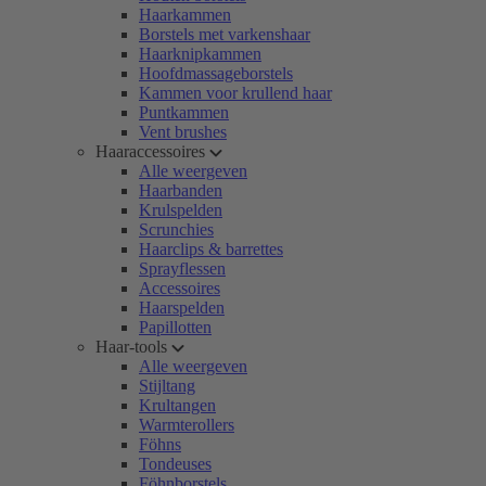
Haarkammen
Borstels met varkenshaar
Haarknipkammen
Hoofdmassageborstels
Kammen voor krullend haar
Puntkammen
Vent brushes
Haaraccessoires
Alle weergeven
Haarbanden
Krulspelden
Scrunchies
Haarclips & barrettes
Sprayflessen
Accessoires
Haarspelden
Papillotten
Haar-tools
Alle weergeven
Stijltang
Krultangen
Warmterollers
Föhns
Tondeuses
Föhnborstels