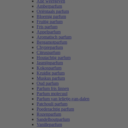
Alle weergeven
Amberparfum
Oriëntaals parfum
Bloemig parfum
Fruitig parfum
Fris parfum
Appelparfum
Aromatisch parfum
Bergamotparfum
Chypreparfum
Citrusparfum
Houtachtig parfum
Jasmijnparfum
Kokosparfum
Kruidig parfum
Muskus parfum
Oud parfum
Parfum fris linnen
Parfum molecuul
Parfum van lelietje-van-dalen
Patchouli parfum
Poederachtig parfum
Rozenparfum
Sandelhoutparfum
Vanilleparfum