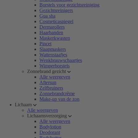
Borstels voor gezichtsreiniging
Gezichtsreinigers
Gua sha
Cosmeticaspiegel
Dermarollers
Haarbanden
Maskerkwasten
Pincet
Slaapmaskers
Wattenstaafjes
Wenkbrauwschaartjes
Wimperborstels
Zonnebrand gezicht
Alle weergeven
Aftersun
Zelfbruiners
Zonnebrandcrème
Make-up van de zon
Lichaam
Alle weergeven
Lichaamsverzorging
Alle weergeven
Bodylotion
Deodorant
Bodybutter