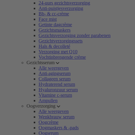
24-uurs gezichtsverzorging
Anti-puistjesverzorging
Bb- & cc-crème
Face mist
Getinte dagcrème
Gezichtsmaskers
Gezichtsverzorging zonder parabenen
Gezichtverzorgingssets
Hals & decolleté
Verzorging met Q10
Vochtinbrengende crème
Gezichtsserum
Alle weergeven
Anti-agingserum
Collageen serum
Hydraterend serum
Hyaluronzuur serum
Vitamine c-serum
Ampullen
Oogverzorging
Alle weergeven
Wenkbrauw serum
Oogcrème
Oogmaskers & -pads
Oogserum