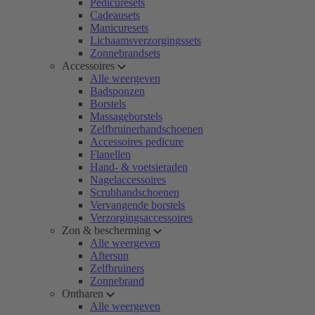
Pedicuresets
Cadeausets
Manicuresets
Lichaamsverzorgingssets
Zonnebrandsets
Accessoires
Alle weergeven
Badsponzen
Borstels
Massageborstels
Zelfbruinerhandschoenen
Accessoires pedicure
Flanellen
Hand- & voetsieraden
Nagelaccessoires
Scrubhandschoenen
Vervangende borstels
Verzorgingsaccessoires
Zon & bescherming
Alle weergeven
Aftersun
Zelfbruiners
Zonnebrand
Ontharen
Alle weergeven