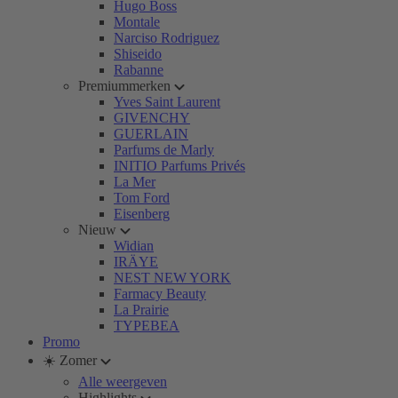
Hugo Boss
Montale
Narciso Rodriguez
Shiseido
Rabanne
Premiummerken
Yves Saint Laurent
GIVENCHY
GUERLAIN
Parfums de Marly
INITIO Parfums Privés
La Mer
Tom Ford
Eisenberg
Nieuw
Widian
IRÄYE
NEST NEW YORK
Farmacy Beauty
La Prairie
TYPEBEA
Promo
☀️ Zomer
Alle weergeven
Highlights