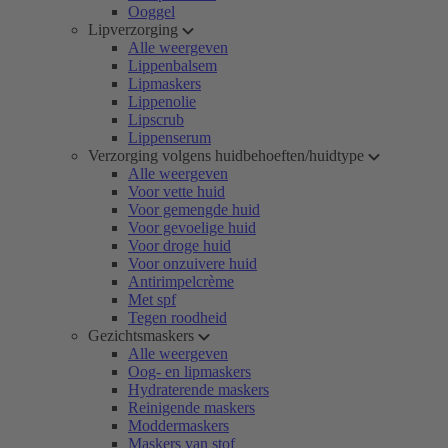
Ooggel
Lipverzorging
Alle weergeven
Lippenbalsem
Lipmaskers
Lippenolie
Lipscrub
Lippenserum
Verzorging volgens huidbehoeften/huidtype
Alle weergeven
Voor vette huid
Voor gemengde huid
Voor gevoelige huid
Voor droge huid
Voor onzuivere huid
Antirimpelcrème
Met spf
Tegen roodheid
Gezichtsmaskers
Alle weergeven
Oog- en lipmaskers
Hydraterende maskers
Reinigende maskers
Moddermaskers
Maskers van stof