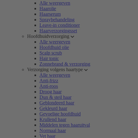
Alle weergeven
Haarolie
Haarserum
Spraybehandeling
Leave-in conditioner
Haarverzorgingsset
Hoofdhuidverzorging
Alle weergeven
Hoofdhuid olie
Scalp scrub
Hair tonic
Zonnebrand & verzorging
Verzorging volgens haartype
Alle weergeven
Anti-frizz
Anti-roos
Droog haar
Dun & steil haar
Geblondeerd haar
Gekleurd haar
Gevoelige hoofdhuid
Krullend haar
Middelen tegen haaruitval
Normaal haar
Vet haar