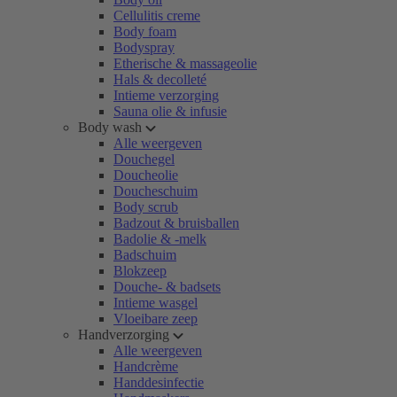
Cellulitis creme
Body foam
Bodyspray
Etherische & massageolie
Hals & decolleté
Intieme verzorging
Sauna olie & infusie
Body wash
Alle weergeven
Douchegel
Doucheolie
Doucheschuim
Body scrub
Badzout & bruisballen
Badolie & -melk
Badschuim
Blokzeep
Douche- & badsets
Intieme wasgel
Vloeibare zeep
Handverzorging
Alle weergeven
Handcrème
Handdesinfectie