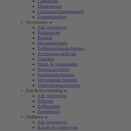
Cadeausets
Manicuresets
Lichaamsverzorgingssets
Zonnebrandsets
Accessoires
Alle weergeven
Badsponzen
Borstels
Massageborstels
Zelfbruinerhandschoenen
Accessoires pedicure
Flanellen
Hand- & voetsieraden
Nagelaccessoires
Scrubhandschoenen
Vervangende borstels
Verzorgingsaccessoires
Zon & bescherming
Alle weergeven
Aftersun
Zelfbruiners
Zonnebrand
Ontharen
Alle weergeven
Koude en warme was