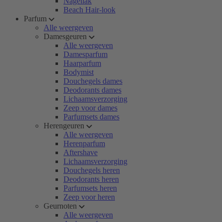
Nagellak
Beach Hair-look
Parfum
Alle weergeven
Damesgeuren
Alle weergeven
Damesparfum
Haarparfum
Bodymist
Douchegels dames
Deodorants dames
Lichaamsverzorging
Zeep voor dames
Parfumsets dames
Herengeuren
Alle weergeven
Herenparfum
Aftershave
Lichaamsverzorging
Douchegels heren
Deodorants heren
Parfumsets heren
Zeep voor heren
Geurnoten
Alle weergeven