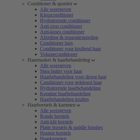
Conditioner & spoelen
Alle weergeven
Kleurconditioner
Hydraterende conditioner
Anti-roos conditioner
Anti-kroes conditioner
Afzetting & reparatiespoeling
Conditioner bars
Conditioner voor krullend haar
Volumeconditioner
Haarmasker & haarbehandeling
Alle weergeven
Shea butter voor haar
Haarbehandeling voor droog haar
Conditioner voor gekleurd haar
Hydraterende haarbehandeling
Keratine haarbehandeling
Haarbehandeling krullen
Haarborstels & kammen
Alle weergeven
Ronde borstels
Anti-klit borstels
Platte borstels & paddle brushes
Houten borstels
Haarkammen