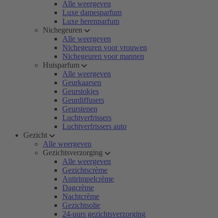
Alle weergeven
Luxe damesparfum
Luxe herenparfum
Nichegeuren
Alle weergeven
Nichegeuren voor vrouwen
Nichegeuren voor mannen
Huisparfum
Alle weergeven
Geurkaarsen
Geurstokjes
Geurdiffusers
Geurstenen
Luchtverfrissers
Luchtverfrissers auto
Gezicht
Alle weergeven
Gezichtsverzorging
Alle weergeven
Gezichtscrème
Antirimpelcrème
Dagcrème
Nachtcrème
Gezichtsolie
24-uurs gezichtsverzorging