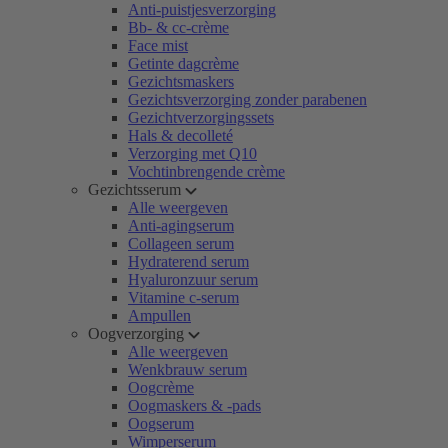
Anti-puistjesverzorging
Bb- & cc-crème
Face mist
Getinte dagcrème
Gezichtsmaskers
Gezichtsverzorging zonder parabenen
Gezichtverzorgingssets
Hals & decolleté
Verzorging met Q10
Vochtinbrengende crème
Gezichtsserum
Alle weergeven
Anti-agingserum
Collageen serum
Hydraterend serum
Hyaluronzuur serum
Vitamine c-serum
Ampullen
Oogverzorging
Alle weergeven
Wenkbrauw serum
Oogcrème
Oogmaskers & -pads
Oogserum
Wimperserum