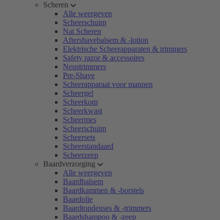
Scheren
Alle weergeven
Scheerschuim
Nat Scheren
Aftershavebalsem & -lotion
Elektrische Scheerapparaten & trimmers
Safety razor & accessoires
Neustrimmers
Pre-Shave
Scheerapparaat voor mannen
Scheergel
Scheerkom
Scheerkwast
Scheermes
Scheerschuim
Scheersets
Scheerstandaard
Scheerzeep
Baardverzorging
Alle weergeven
Baardbalsem
Baardkammen & -borstels
Baardolie
Baardtondeuses & -trimmers
Baardshampoo & -zeep