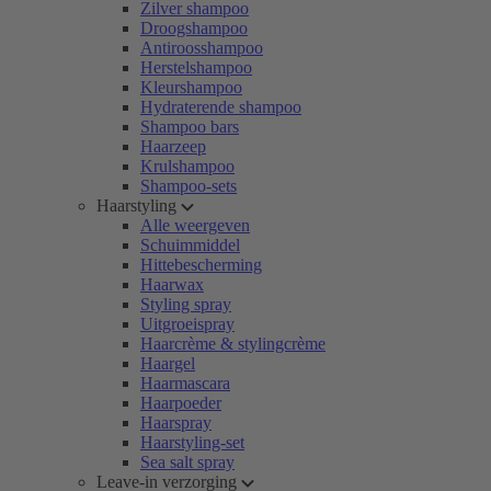
Zilver shampoo
Droogshampoo
Antiroosshampoo
Herstelshampoo
Kleurshampoo
Hydraterende shampoo
Shampoo bars
Haarzeep
Krulshampoo
Shampoo-sets
Haarstyling
Alle weergeven
Schuimmiddel
Hittebescherming
Haarwax
Styling spray
Uitgroeispray
Haarcrème & stylingcrème
Haargel
Haarmascara
Haarpoeder
Haarspray
Haarstyling-set
Sea salt spray
Leave-in verzorging