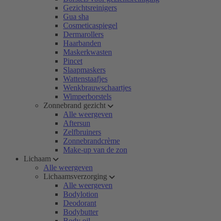
Gezichtsreinigers
Gua sha
Cosmeticaspiegel
Dermarollers
Haarbanden
Maskerkwasten
Pincet
Slaapmaskers
Wattenstaafjes
Wenkbrauwschaartjes
Wimperborstels
Zonnebrand gezicht
Alle weergeven
Aftersun
Zelfbruiners
Zonnebrandcrème
Make-up van de zon
Lichaam
Alle weergeven
Lichaamsverzorging
Alle weergeven
Bodylotion
Deodorant
Bodybutter
Body oil