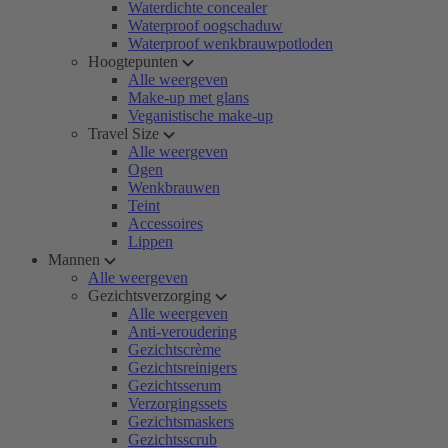
Waterdichte concealer
Waterproof oogschaduw
Waterproof wenkbrauwpotloden
Hoogtepunten
Alle weergeven
Make-up met glans
Veganistische make-up
Travel Size
Alle weergeven
Ogen
Wenkbrauwen
Teint
Accessoires
Lippen
Mannen
Alle weergeven
Gezichtsverzorging
Alle weergeven
Anti-veroudering
Gezichtscrème
Gezichtsreinigers
Gezichtsserum
Verzorgingssets
Gezichtsmaskers
Gezichtsscrub