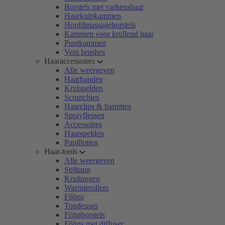
Borstels met varkenshaar
Haarknipkammen
Hoofdmassageborstels
Kammen voor krullend haar
Puntkammen
Vent brushes
Haaraccessoires
Alle weergeven
Haarbanden
Krulspelden
Scrunchies
Haarclips & barrettes
Sprayflessen
Accessoires
Haarspelden
Papillotten
Haar-tools
Alle weergeven
Stijltang
Krultangen
Warmterollers
Föhns
Tondeuses
Föhnborstels
Föhns met diffuser