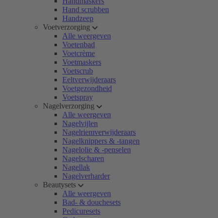
Handmaskers
Hand scrubben
Handzeep
Voetverzorging
Alle weergeven
Voetenbad
Voetcrème
Voetmaskers
Voetscrub
Eeltverwijderaars
Voetgezondheid
Voetspray
Nagelverzorging
Alle weergeven
Nagelvijlen
Nagelriemverwijderaars
Nagelknippers & -tangen
Nagelolie & -penselen
Nagelscharen
Nagellak
Nagelverharder
Beautysets
Alle weergeven
Bad- & douchesets
Pedicuresets