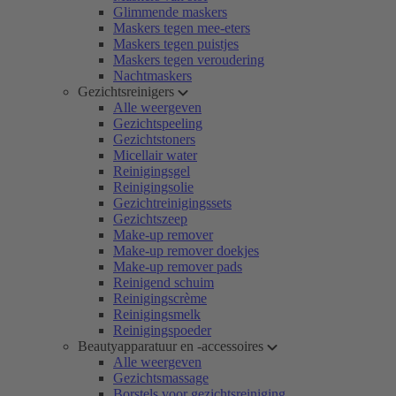
Glimmende maskers
Maskers tegen mee-eters
Maskers tegen puistjes
Maskers tegen veroudering
Nachtmaskers
Gezichtsreinigers
Alle weergeven
Gezichtspeeling
Gezichtstoners
Micellair water
Reinigingsgel
Reinigingsolie
Gezichtreinigingssets
Gezichtszeep
Make-up remover
Make-up remover doekjes
Make-up remover pads
Reinigend schuim
Reinigingscrème
Reinigingsmelk
Reinigingspoeder
Beautyapparatuur en -accessoires
Alle weergeven
Gezichtsmassage
Borstels voor gezichtsreiniging