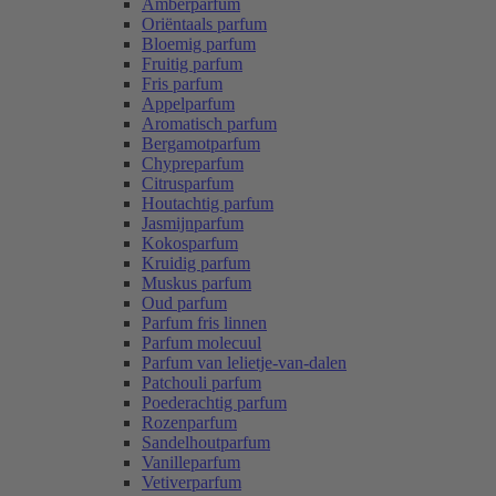
Amberparfum
Oriëntaals parfum
Bloemig parfum
Fruitig parfum
Fris parfum
Appelparfum
Aromatisch parfum
Bergamotparfum
Chypreparfum
Citrusparfum
Houtachtig parfum
Jasmijnparfum
Kokosparfum
Kruidig parfum
Muskus parfum
Oud parfum
Parfum fris linnen
Parfum molecuul
Parfum van lelietje-van-dalen
Patchouli parfum
Poederachtig parfum
Rozenparfum
Sandelhoutparfum
Vanilleparfum
Vetiverparfum