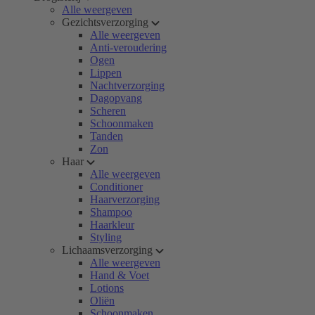
Alle weergeven
Gezichtsverzorging
Alle weergeven
Anti-veroudering
Ogen
Lippen
Nachtverzorging
Dagopvang
Scheren
Schoonmaken
Tanden
Zon
Haar
Alle weergeven
Conditioner
Haarverzorging
Shampoo
Haarkleur
Styling
Lichaamsverzorging
Alle weergeven
Hand & Voet
Lotions
Oliën
Schoonmaken