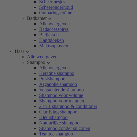
Scheermesjes
Scheeronderhoud
Ontharingscrème
Badkamer
Alle weergeven
Badaccessoires
Badjassen
Handdoeken
Make-uptassen
Haar
Alle weergeven
Shampoo
Alle weergeven
Keratine shampoo
Pre-Shampoo
Arganolie shampoo
Verzachtende shampoo
Shampoo voor volume
Shampoo voor mannen
2-in-1 shampoo & conditioner
Clarifying shampoo
Kleurshampoo
Natuurlijke shampoo
Shampoo zonder siliconen
Tea tree shampoo