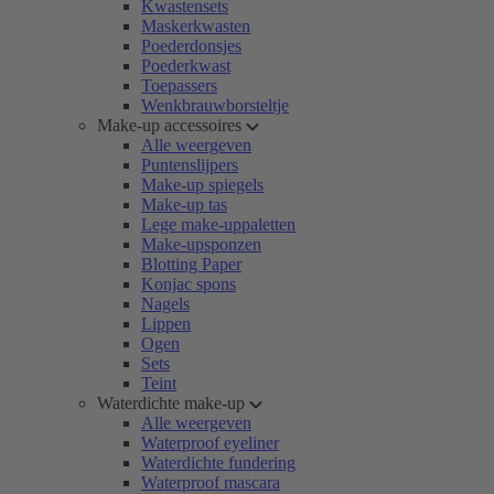
Kwastensets
Maskerkwasten
Poederdonsjes
Poederkwast
Toepassers
Wenkbrauwborsteltje
Make-up accessoires
Alle weergeven
Puntenslijpers
Make-up spiegels
Make-up tas
Lege make-uppaletten
Make-upsponzen
Blotting Paper
Konjac spons
Nagels
Lippen
Ogen
Sets
Teint
Waterdichte make-up
Alle weergeven
Waterproof eyeliner
Waterdichte fundering
Waterproof mascara