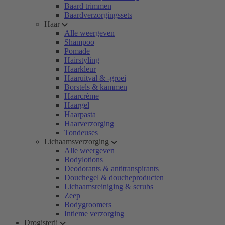
Baard trimmen
Baardverzorgingssets
Haar
Alle weergeven
Shampoo
Pomade
Hairstyling
Haarkleur
Haaruitval & -groei
Borstels & kammen
Haarcrème
Haargel
Haarpasta
Haarverzorging
Tondeuses
Lichaamsverzorging
Alle weergeven
Bodylotions
Deodorants & antitranspirants
Douchegel & doucheproducten
Lichaamsreiniging & scrubs
Zeep
Bodygroomers
Intieme verzorging
Drogisterij