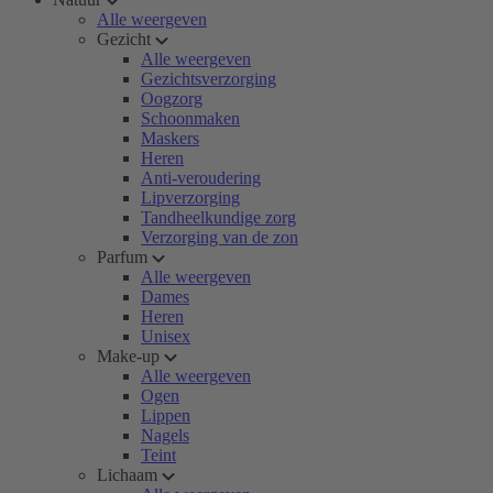
Alle weergeven
Gezicht
Alle weergeven
Gezichtsverzorging
Oogzorg
Schoonmaken
Maskers
Heren
Anti-veroudering
Lipverzorging
Tandheelkundige zorg
Verzorging van de zon
Parfum
Alle weergeven
Dames
Heren
Unisex
Make-up
Alle weergeven
Ogen
Lippen
Nagels
Teint
Lichaam