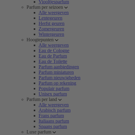
Viooltjesparfum
Parfum per seizoen
Alle weergeven
Lentegeuren
Herfst geuren
Zomergeuren
Wintergeuren
Hoogtepunten
Alle weergeven
Eau de Cologne
Eau de Parfum
Eau de Toilette
Parfum aanbiedingen
Parfum miniaturen
Parfum nieuwigheden
Parfum op rekening
Populair parfum
Unisex parfum
Parfum per land
Alle weergeven
Arabisch parfum
Frans parfum
Italiaans parfum
Spaans parfum
Luxe parfum