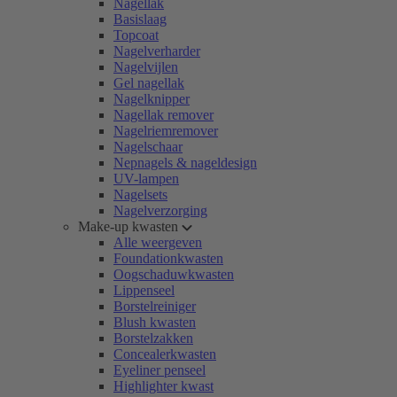
Nagellak
Basislaag
Topcoat
Nagelverharder
Nagelvijlen
Gel nagellak
Nagelknipper
Nagellak remover
Nagelriemremover
Nagelschaar
Nepnagels & nageldesign
UV-lampen
Nagelsets
Nagelverzorging
Make-up kwasten
Alle weergeven
Foundationkwasten
Oogschaduwkwasten
Lippenseel
Borstelreiniger
Blush kwasten
Borstelzakken
Concealerkwasten
Eyeliner penseel
Highlighter kwast