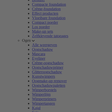
Compacte foundation
Crème-foundation
Effect producten
Vloeibare foundation
Compact poeder
Los poeder
Make-up sets
Zelfklevende tatoeages
Ogen
Alle weergeven
Oogschaduw
Mascara
Eyeliner
Crème-oogschaduw
Oogschaduwprimer
Glitteroogschaduw
Kunstwimpers
Oogmake-up remover
Oogschaduwpaletten
Wimperborstels
Wimperlijm
Wimperprimers
Wimpertangen
Kajal