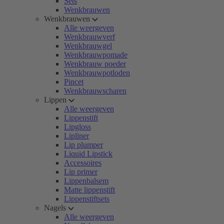
Sets
Wenkbrauwen
Wenkbrauwen
Alle weergeven
Wenkbrauwverf
Wenkbrauwgel
Wenkbrauwpomade
Wenkbrauw poeder
Wenkbrauwpotloden
Pincet
Wenkbrauwscharen
Lippen
Alle weergeven
Lippenstift
Lipgloss
Lipliner
Lip plumper
Liquid Lipstick
Accessoires
Lip primer
Lippenbalsem
Matte lippenstift
Lippenstiftsets
Nagels
Alle weergeven