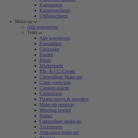
Kapmantels
Kappersscharen
Uitdunscharen
Make-up
Alle weergeven
Teint
Alle weergeven
Foundation
Concealer
Poeder
Blush
Markeerstift
BB- & CC-Cream
Camouflage Make-up
Color correctors
Contour palette
Contouring
Fixing sprays & powders
Make-up remover
Mineraal poeder
Primer
Camouflage make-up
Accessoires
Anti-aging make-up
Bronzer