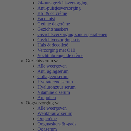
24-uurs gezichtsverzorging
Anti-puistjesverzorging
Bb- & cc-crème
Face mist
Getinte dagcrème
Gezichtsmaskers
Gezichtsverzorging zonder parabenen
Gezichtverzorgingssets
Hals & decolleté
Verzorging met Q10
Vochtinbrengende crème
Gezichtsserum
Alle weergeven
Anti-agingserum
Collageen serum
Hydraterend serum
Hyaluronzuur serum
Vitamine c-serum
Ampullen
Oogverzorging
Alle weergeven
Wenkbrauw serum
Oogcrème
Oogmaskers & -pads
Oogserum