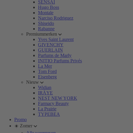
SENSAI
Hugo Boss
Montale
Narciso Rodriguez
Shiseido
Rabanne
Premiummerken
Yves Saint Laurent
GIVENCHY
GUERLAIN
Parfums de Marly
INITIO Parfums Privés
La Mer
Tom Ford
Eisenberg
Nieuw
Widian
IRÄYE
NEST NEW YORK
Farmacy Beauty
La Prairie
TYPEBEA
Promo
☀️ Zomer
Alle weergeven