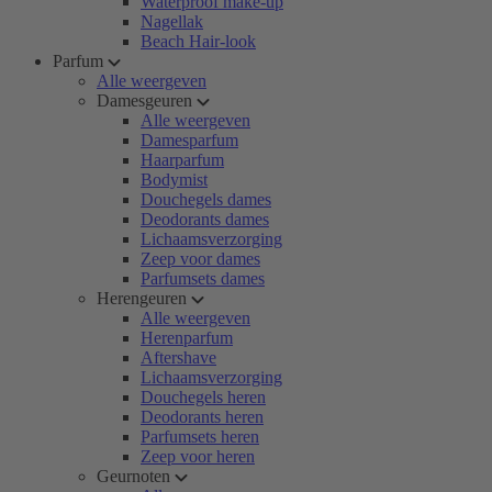
Waterproof make-up
Nagellak
Beach Hair-look
Parfum
Alle weergeven
Damesgeuren
Alle weergeven
Damesparfum
Haarparfum
Bodymist
Douchegels dames
Deodorants dames
Lichaamsverzorging
Zeep voor dames
Parfumsets dames
Herengeuren
Alle weergeven
Herenparfum
Aftershave
Lichaamsverzorging
Douchegels heren
Deodorants heren
Parfumsets heren
Zeep voor heren
Geurnoten