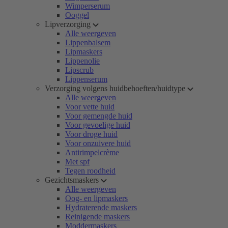
Wimperserum
Ooggel
Lipverzorging
Alle weergeven
Lippenbalsem
Lipmaskers
Lippenolie
Lipscrub
Lippenserum
Verzorging volgens huidbehoeften/huidtype
Alle weergeven
Voor vette huid
Voor gemengde huid
Voor gevoelige huid
Voor droge huid
Voor onzuivere huid
Antirimpelcrème
Met spf
Tegen roodheid
Gezichtsmaskers
Alle weergeven
Oog- en lipmaskers
Hydraterende maskers
Reinigende maskers
Moddermaskers