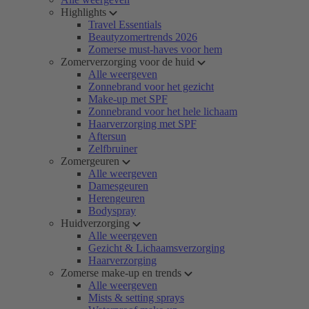
Highlights
Travel Essentials
Beautyzomertrends 2026
Zomerse must-haves voor hem
Zomerverzorging voor de huid
Alle weergeven
Zonnebrand voor het gezicht
Make-up met SPF
Zonnebrand voor het hele lichaam
Haarverzorging met SPF
Aftersun
Zelfbruiner
Zomergeuren
Alle weergeven
Damesgeuren
Herengeuren
Bodyspray
Huidverzorging
Alle weergeven
Gezicht & Lichaamsverzorging
Haarverzorging
Zomerse make-up en trends
Alle weergeven
Mists & setting sprays