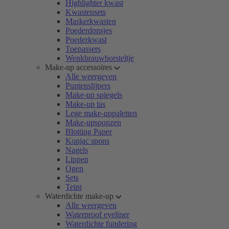
Highlighter kwast
Kwastensets
Maskerkwasten
Poederdonsjes
Poederkwast
Toepassers
Wenkbrauwborsteltje
Make-up accessoires
Alle weergeven
Puntenslijpers
Make-up spiegels
Make-up tas
Lege make-uppaletten
Make-upsponzen
Blotting Paper
Konjac spons
Nagels
Lippen
Ogen
Sets
Teint
Waterdichte make-up
Alle weergeven
Waterproof eyeliner
Waterdichte fundering