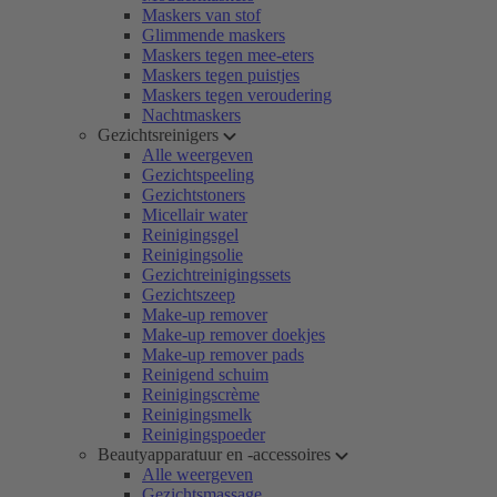
Maskers van stof
Glimmende maskers
Maskers tegen mee-eters
Maskers tegen puistjes
Maskers tegen veroudering
Nachtmaskers
Gezichtsreinigers
Alle weergeven
Gezichtspeeling
Gezichtstoners
Micellair water
Reinigingsgel
Reinigingsolie
Gezichtreinigingssets
Gezichtszeep
Make-up remover
Make-up remover doekjes
Make-up remover pads
Reinigend schuim
Reinigingscrème
Reinigingsmelk
Reinigingspoeder
Beautyapparatuur en -accessoires
Alle weergeven
Gezichtsmassage