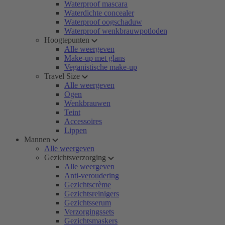
Waterproof mascara
Waterdichte concealer
Waterproof oogschaduw
Waterproof wenkbrauwpotloden
Hoogtepunten
Alle weergeven
Make-up met glans
Veganistische make-up
Travel Size
Alle weergeven
Ogen
Wenkbrauwen
Teint
Accessoires
Lippen
Mannen
Alle weergeven
Gezichtsverzorging
Alle weergeven
Anti-veroudering
Gezichtscrème
Gezichtsreinigers
Gezichtsserum
Verzorgingssets
Gezichtsmaskers