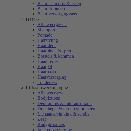
Baardshampoo & -zeep
Baard trimmen
Baardverzorgingssets
Haar
Alle weergeven
Shampoo
Pomade
Hairstyling
Haarkleur
Haaruitval & -groei
Borstels & kammen
Haarcrème
Haargel
Haarpasta
Haarverzorging
Tondeuses
Lichaamsverzorging
Alle weergeven
Bodylotions
Deodorants & antitranspirants
Douchegel & doucheproducten
Lichaamsreiniging & scrubs
Zeep
Bodygroomers
Intieme verzorging