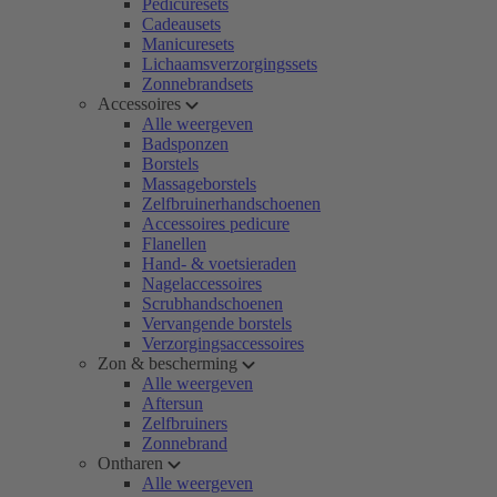
Pedicuresets
Cadeausets
Manicuresets
Lichaamsverzorgingssets
Zonnebrandsets
Accessoires
Alle weergeven
Badsponzen
Borstels
Massageborstels
Zelfbruinerhandschoenen
Accessoires pedicure
Flanellen
Hand- & voetsieraden
Nagelaccessoires
Scrubhandschoenen
Vervangende borstels
Verzorgingsaccessoires
Zon & bescherming
Alle weergeven
Aftersun
Zelfbruiners
Zonnebrand
Ontharen
Alle weergeven