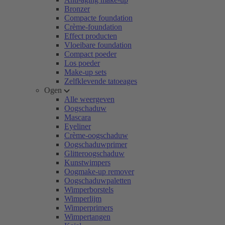
Bronzer
Compacte foundation
Crème-foundation
Effect producten
Vloeibare foundation
Compact poeder
Los poeder
Make-up sets
Zelfklevende tatoeages
Ogen
Alle weergeven
Oogschaduw
Mascara
Eyeliner
Crème-oogschaduw
Oogschaduwprimer
Glitteroogschaduw
Kunstwimpers
Oogmake-up remover
Oogschaduwpaletten
Wimperborstels
Wimperlijm
Wimperprimers
Wimpertangen