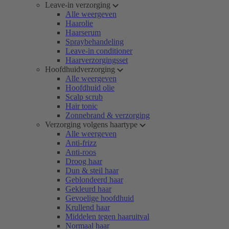
Leave-in verzorging
Alle weergeven
Haarolie
Haarserum
Spraybehandeling
Leave-in conditioner
Haarverzorgingsset
Hoofdhuidverzorging
Alle weergeven
Hoofdhuid olie
Scalp scrub
Hair tonic
Zonnebrand & verzorging
Verzorging volgens haartype
Alle weergeven
Anti-frizz
Anti-roos
Droog haar
Dun & steil haar
Geblondeerd haar
Gekleurd haar
Gevoelige hoofdhuid
Krullend haar
Middelen tegen haaruitval
Normaal haar