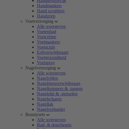
Handdesinfectie
Handmaskers
Hand scrubben
Handzeep
Voetverzorging
Alle weergeven
Voetenbad
Voetcrème
Voetmaskers
Voetscrub
Eeltverwijderaars
Voetgezondheid
Voetspray
Nagelverzorging
Alle weergeven
Nagelvijlen
Nagelriemverwijderaars
Nagelknippers & -tangen
Nagelolie & -penselen
Nagelscharen
Nagellak
Nagelverharder
Beautysets
Alle weergeven
Bad- & douchesets