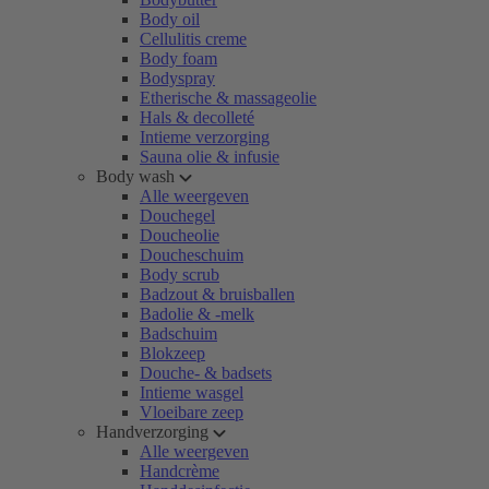
Body oil
Cellulitis creme
Body foam
Bodyspray
Etherische & massageolie
Hals & decolleté
Intieme verzorging
Sauna olie & infusie
Body wash
Alle weergeven
Douchegel
Doucheolie
Doucheschuim
Body scrub
Badzout & bruisballen
Badolie & -melk
Badschuim
Blokzeep
Douche- & badsets
Intieme wasgel
Vloeibare zeep
Handverzorging
Alle weergeven
Handcrème