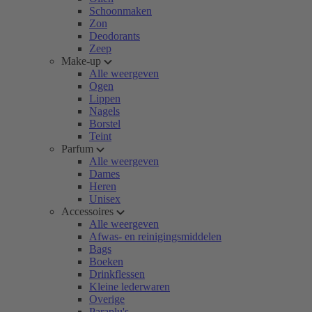
Schoonmaken
Zon
Deodorants
Zeep
Make-up
Alle weergeven
Ogen
Lippen
Nagels
Borstel
Teint
Parfum
Alle weergeven
Dames
Heren
Unisex
Accessoires
Alle weergeven
Afwas- en reinigingsmiddelen
Bags
Boeken
Drinkflessen
Kleine lederwaren
Overige
Paraplu's