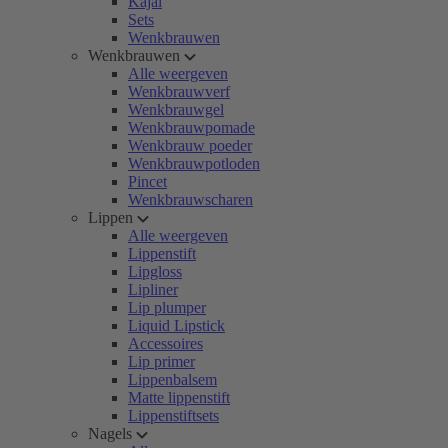
Kajal
Sets
Wenkbrauwen
Wenkbrauwen
Alle weergeven
Wenkbrauwverf
Wenkbrauwgel
Wenkbrauwpomade
Wenkbrauw poeder
Wenkbrauwpotloden
Pincet
Wenkbrauwscharen
Lippen
Alle weergeven
Lippenstift
Lipgloss
Lipliner
Lip plumper
Liquid Lipstick
Accessoires
Lip primer
Lippenbalsem
Matte lippenstift
Lippenstiftsets
Nagels