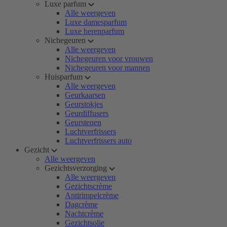
Luxe parfum
Alle weergeven
Luxe damesparfum
Luxe herenparfum
Nichegeuren
Alle weergeven
Nichegeuren voor vrouwen
Nichegeuren voor mannen
Huisparfum
Alle weergeven
Geurkaarsen
Geurstokjes
Geurdiffusers
Geurstenen
Luchtverfrissers
Luchtverfrissers auto
Gezicht
Alle weergeven
Gezichtsverzorging
Alle weergeven
Gezichtscrème
Antirimpelcrème
Dagcrème
Nachtcrème
Gezichtsolie