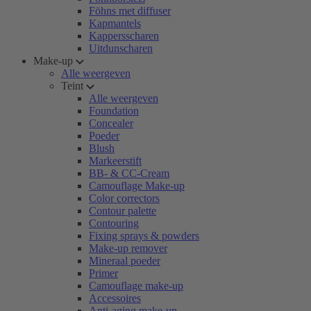
Föhns met diffuser
Kapmantels
Kappersscharen
Uitdunscharen
Make-up
Alle weergeven
Teint
Alle weergeven
Foundation
Concealer
Poeder
Blush
Markeerstift
BB- & CC-Cream
Camouflage Make-up
Color correctors
Contour palette
Contouring
Fixing sprays & powders
Make-up remover
Mineraal poeder
Primer
Camouflage make-up
Accessoires
Anti-aging make-up