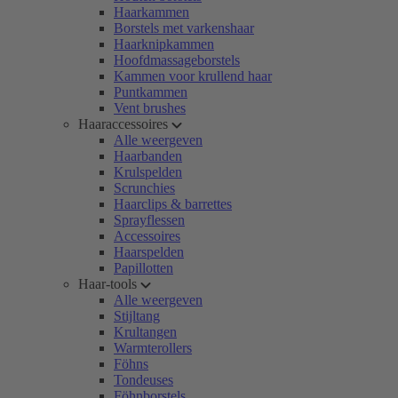
Haarkammen
Borstels met varkenshaar
Haarknipkammen
Hoofdmassageborstels
Kammen voor krullend haar
Puntkammen
Vent brushes
Haaraccessoires
Alle weergeven
Haarbanden
Krulspelden
Scrunchies
Haarclips & barrettes
Sprayflessen
Accessoires
Haarspelden
Papillotten
Haar-tools
Alle weergeven
Stijltang
Krultangen
Warmterollers
Föhns
Tondeuses
Föhnborstels