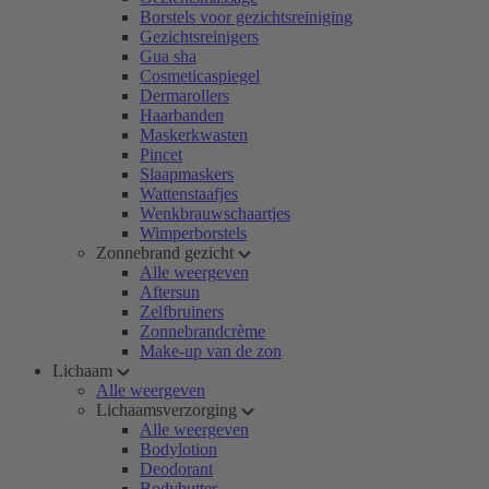
Borstels voor gezichtsreiniging
Gezichtsreinigers
Gua sha
Cosmeticaspiegel
Dermarollers
Haarbanden
Maskerkwasten
Pincet
Slaapmaskers
Wattenstaafjes
Wenkbrauwschaartjes
Wimperborstels
Zonnebrand gezicht
Alle weergeven
Aftersun
Zelfbruiners
Zonnebrandcrème
Make-up van de zon
Lichaam
Alle weergeven
Lichaamsverzorging
Alle weergeven
Bodylotion
Deodorant
Bodybutter