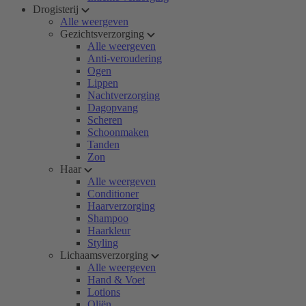
Drogisterij
Alle weergeven
Gezichtsverzorging
Alle weergeven
Anti-veroudering
Ogen
Lippen
Nachtverzorging
Dagopvang
Scheren
Schoonmaken
Tanden
Zon
Haar
Alle weergeven
Conditioner
Haarverzorging
Shampoo
Haarkleur
Styling
Lichaamsverzorging
Alle weergeven
Hand & Voet
Lotions
Oliën