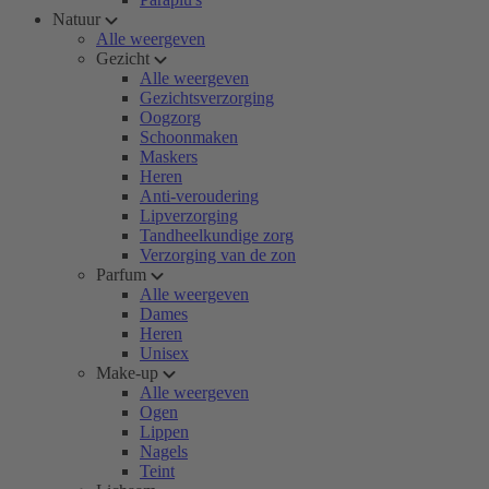
Natuur
Alle weergeven
Gezicht
Alle weergeven
Gezichtsverzorging
Oogzorg
Schoonmaken
Maskers
Heren
Anti-veroudering
Lipverzorging
Tandheelkundige zorg
Verzorging van de zon
Parfum
Alle weergeven
Dames
Heren
Unisex
Make-up
Alle weergeven
Ogen
Lippen
Nagels
Teint