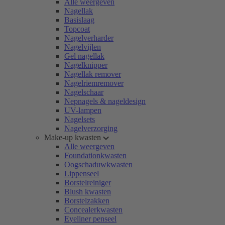
Alle weergeven
Nagellak
Basislaag
Topcoat
Nagelverharder
Nagelvijlen
Gel nagellak
Nagelknipper
Nagellak remover
Nagelriemremover
Nagelschaar
Nepnagels & nageldesign
UV-lampen
Nagelsets
Nagelverzorging
Make-up kwasten
Alle weergeven
Foundationkwasten
Oogschaduwkwasten
Lippenseel
Borstelreiniger
Blush kwasten
Borstelzakken
Concealerkwasten
Eyeliner penseel