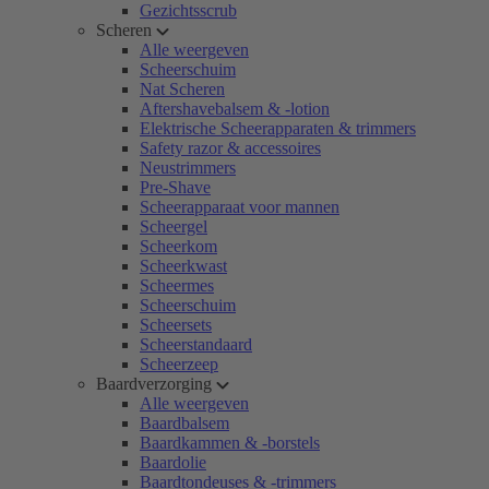
Gezichtsscrub
Scheren
Alle weergeven
Scheerschuim
Nat Scheren
Aftershavebalsem & -lotion
Elektrische Scheerapparaten & trimmers
Safety razor & accessoires
Neustrimmers
Pre-Shave
Scheerapparaat voor mannen
Scheergel
Scheerkom
Scheerkwast
Scheermes
Scheerschuim
Scheersets
Scheerstandaard
Scheerzeep
Baardverzorging
Alle weergeven
Baardbalsem
Baardkammen & -borstels
Baardolie
Baardtondeuses & -trimmers