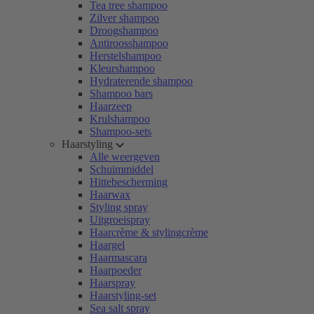
Tea tree shampoo
Zilver shampoo
Droogshampoo
Antiroosshampoo
Herstelshampoo
Kleurshampoo
Hydraterende shampoo
Shampoo bars
Haarzeep
Krulshampoo
Shampoo-sets
Haarstyling
Alle weergeven
Schuimmiddel
Hittebescherming
Haarwax
Styling spray
Uitgroeispray
Haarcrème & stylingcrème
Haargel
Haarmascara
Haarpoeder
Haarspray
Haarstyling-set
Sea salt spray