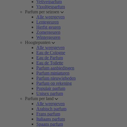
Vetiverparfum
Viooltjesparfum
Parfum per seizoen
Alle weergeven
Lentegeuren
Herfst geuren
Zomergeuren
Wintergeuren
Hoogtepunten
Alle weergeven
Eau de Cologne
Eau de Parfum
Eau de Toilette
Parfum aanbiedingen
Parfum miniaturen
Parfum nieuwigheden
Parfum op rekening
Populair parfum
Unisex parfum
Parfum per land
Alle weergeven
Arabisch parfum
Frans parfum
Italiaans parfum
Spaans parfum