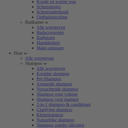
Koude en warme was
Scheermesjes
Scheeronderhoud
Ontharingscrème
Badkamer
Alle weergeven
Badaccessoires
Badjassen
Handdoeken
Make-uptassen
Haar
Alle weergeven
Shampoo
Alle weergeven
Keratine shampoo
Pre-Shampoo
Arganolie shampoo
Verzachtende shampoo
Shampoo voor volume
Shampoo voor mannen
2-in-1 shampoo & conditioner
Clarifying shampoo
Kleurshampoo
Natuurlijke shampoo
Shampoo zonder siliconen