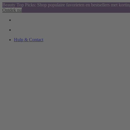
Beauty Top Picks: Shop populaire favorieten en bestsellers met kortin
Ontdek nu
Hulp & Contact