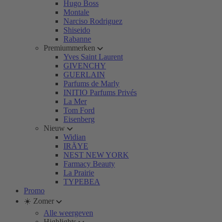
Hugo Boss
Montale
Narciso Rodriguez
Shiseido
Rabanne
Premiummerken
Yves Saint Laurent
GIVENCHY
GUERLAIN
Parfums de Marly
INITIO Parfums Privés
La Mer
Tom Ford
Eisenberg
Nieuw
Widian
IRÄYE
NEST NEW YORK
Farmacy Beauty
La Prairie
TYPEBEA
Promo
☀️ Zomer
Alle weergeven
Highlights