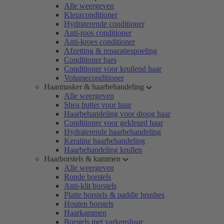
Alle weergeven
Kleurconditioner
Hydraterende conditioner
Anti-roos conditioner
Anti-kroes conditioner
Afzetting & reparatiespoeling
Conditioner bars
Conditioner voor krullend haar
Volumeconditioner
Haarmasker & haarbehandeling
Alle weergeven
Shea butter voor haar
Haarbehandeling voor droog haar
Conditioner voor gekleurd haar
Hydraterende haarbehandeling
Keratine haarbehandeling
Haarbehandeling krullen
Haarborstels & kammen
Alle weergeven
Ronde borstels
Anti-klit borstels
Platte borstels & paddle brushes
Houten borstels
Haarkammen
Borstels met varkenshaar