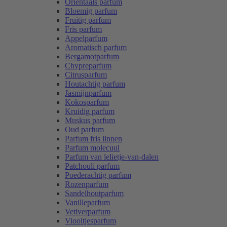
Oriëntaals parfum
Bloemig parfum
Fruitig parfum
Fris parfum
Appelparfum
Aromatisch parfum
Bergamotparfum
Chypreparfum
Citrusparfum
Houtachtig parfum
Jasmijnparfum
Kokosparfum
Kruidig parfum
Muskus parfum
Oud parfum
Parfum fris linnen
Parfum molecuul
Parfum van lelietje-van-dalen
Patchouli parfum
Poederachtig parfum
Rozenparfum
Sandelhoutparfum
Vanilleparfum
Vetiverparfum
Viooltjesparfum