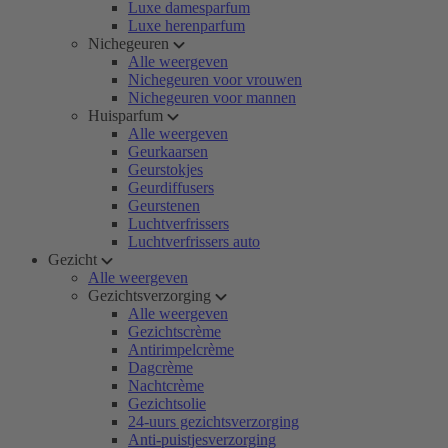
Luxe damesparfum
Luxe herenparfum
Nichegeuren
Alle weergeven
Nichegeuren voor vrouwen
Nichegeuren voor mannen
Huisparfum
Alle weergeven
Geurkaarsen
Geurstokjes
Geurdiffusers
Geurstenen
Luchtverfrissers
Luchtverfrissers auto
Gezicht
Alle weergeven
Gezichtsverzorging
Alle weergeven
Gezichtscrème
Antirimpelcrème
Dagcrème
Nachtcrème
Gezichtsolie
24-uurs gezichtsverzorging
Anti-puistjesverzorging