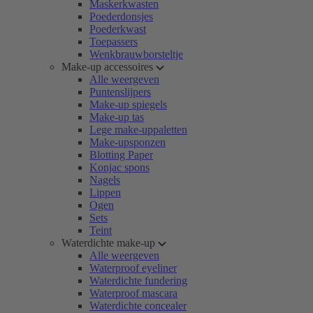
Maskerkwasten
Poederdonsjes
Poederkwast
Toepassers
Wenkbrauwborsteltje
Make-up accessoires
Alle weergeven
Puntenslijpers
Make-up spiegels
Make-up tas
Lege make-uppaletten
Make-upsponzen
Blotting Paper
Konjac spons
Nagels
Lippen
Ogen
Sets
Teint
Waterdichte make-up
Alle weergeven
Waterproof eyeliner
Waterdichte fundering
Waterproof mascara
Waterdichte concealer