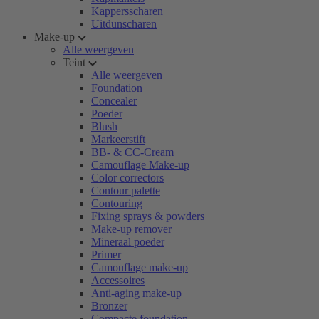
Kappersscharen
Uitdunscharen
Make-up
Alle weergeven
Teint
Alle weergeven
Foundation
Concealer
Poeder
Blush
Markeerstift
BB- & CC-Cream
Camouflage Make-up
Color correctors
Contour palette
Contouring
Fixing sprays & powders
Make-up remover
Mineraal poeder
Primer
Camouflage make-up
Accessoires
Anti-aging make-up
Bronzer
Compacte foundation