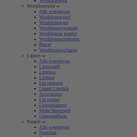
Wenkbrauwen
Wenkbrauwen
Alle weergeven
Wenkbrauwverf
Wenkbrauwgel
Wenkbrauwpomade
Wenkbrauw poeder
Wenkbrauwpotloden
Pincet
Wenkbrauwscharen
Lippen
Alle weergeven
Lippenstift
Lipgloss
Lipliner
Lip plumper
Liquid Lipstick
Accessoires
Lip primer
Lippenbalsem
Matte lippenstift
Lippenstiftsets
Nagels
Alle weergeven
Nagellak