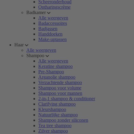
Scheeronderhoud
Ontharingscrème
Badkamer
Alle weergeven
Badaccessoires
Badjassen
Handdoeken
Make-uptassen
Haar
Alle weergeven
Shampoo
Alle weergeven
Keratine shampoo
Pre-Shampoo
Arganolie shampoo
Verzachtende shampoo
Shampoo voor volume
Shampoo voor mannen
2-in-1 shampoo & conditioner
Clarifying shampoo
Kleurshampoo
Natuurlijke shampoo
Shampoo zonder siliconen
Tea tree shampoo
Zilver shampoo