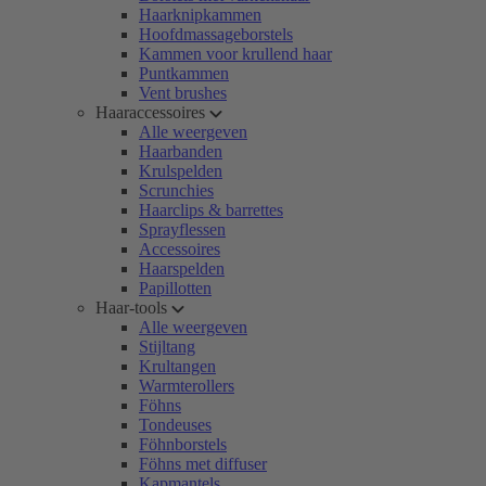
Haarknipkammen
Hoofdmassageborstels
Kammen voor krullend haar
Puntkammen
Vent brushes
Haaraccessoires
Alle weergeven
Haarbanden
Krulspelden
Scrunchies
Haarclips & barrettes
Sprayflessen
Accessoires
Haarspelden
Papillotten
Haar-tools
Alle weergeven
Stijltang
Krultangen
Warmterollers
Föhns
Tondeuses
Föhnborstels
Föhns met diffuser
Kapmantels