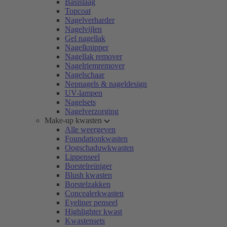
Basislaag
Topcoat
Nagelverharder
Nagelvijlen
Gel nagellak
Nagelknipper
Nagellak remover
Nagelriemremover
Nagelschaar
Nepnagels & nageldesign
UV-lampen
Nagelsets
Nagelverzorging
Make-up kwasten
Alle weergeven
Foundationkwasten
Oogschaduwkwasten
Lippenseel
Borstelreiniger
Blush kwasten
Borstelzakken
Concealerkwasten
Eyeliner penseel
Highlighter kwast
Kwastensets