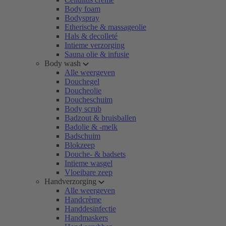
Body foam
Bodyspray
Etherische & massageolie
Hals & decolleté
Intieme verzorging
Sauna olie & infusie
Body wash
Alle weergeven
Douchegel
Doucheolie
Doucheschuim
Body scrub
Badzout & bruisballen
Badolie & -melk
Badschuim
Blokzeep
Douche- & badsets
Intieme wasgel
Vloeibare zeep
Handverzorging
Alle weergeven
Handcrème
Handdesinfectie
Handmaskers