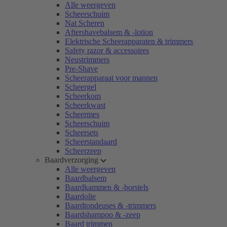
Alle weergeven
Scheerschuim
Nat Scheren
Aftershavebalsem & -lotion
Elektrische Scheerapparaten & trimmers
Safety razor & accessoires
Neustrimmers
Pre-Shave
Scheerapparaat voor mannen
Scheergel
Scheerkom
Scheerkwast
Scheermes
Scheerschuim
Scheersets
Scheerstandaard
Scheerzeep
Baardverzorging
Alle weergeven
Baardbalsem
Baardkammen & -borstels
Baardolie
Baardtondeuses & -trimmers
Baardshampoo & -zeep
Baard trimmen