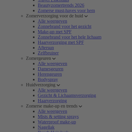
Beautyzomertrends 2026
Zomerse must-haves voor hem
Zomerverzorging voor de huid
Alle weergeven
Zonnebrand voor het gezicht
Make-up met SPF
Zonnebrand voor het hele lichaam
Haarverzorging met SPF
Aftersun
Zelfbruiner
Zomergeuren
Alle weergeven
Damesgeuren
Herengeuren
Bodyspray
Huidverzorging
Alle weergeven
Gezicht & Lichaamsverzorging
Haarverzorging
Zomerse make-up en trends
Alle weergeven
Mists & setting sprays
Waterproof make-up
Nagellak