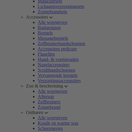
Manicuresets
Lichaamsverzorgingssets
Zonnebrandsets
Accessoires
Alle weergeven
Badsponzen
Borstels
Massageborstels
Zelfbruinerhandschoenen
Accessoires pedicure
Flanellen
Hand- & voetsieraden
Nagelaccessoires
Scrubhandschoenen
Vervangende borstels
Verzorgingsaccessoires
Zon & bescherming
Alle weergeven
Aftersun
Zelfbruiners
Zonnebrand
Ontharen
Alle weergeven
Koude en warme was
Scheermesjes