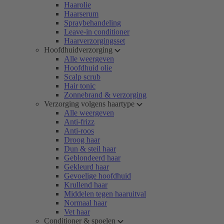
Haarolie
Haarserum
Spraybehandeling
Leave-in conditioner
Haarverzorgingsset
Hoofdhuidverzorging
Alle weergeven
Hoofdhuid olie
Scalp scrub
Hair tonic
Zonnebrand & verzorging
Verzorging volgens haartype
Alle weergeven
Anti-frizz
Anti-roos
Droog haar
Dun & steil haar
Geblondeerd haar
Gekleurd haar
Gevoelige hoofdhuid
Krullend haar
Middelen tegen haaruitval
Normaal haar
Vet haar
Conditioner & spoelen