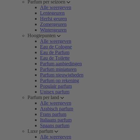
Parfum per seizoen
Alle weergeven
Lentegeuren
Herfst geuren
Zomergeuren
Wintergeuren
Hoogtepunten
Alle weergeven
Eau de Cologne
Eau de Parfum
Eau de Toilette
Parfum aanbiedingen
Parfum miniaturen
Parfum nieuwigheden
Parfum op rekening
Populair parfum
Unisex parfum
Parfum per land
Alle weergeven
Arabisch parfum
Frans parfum
Italiaans parfum
Spaans parfum
Luxe parfum
Alle weergeven