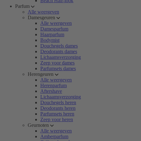
Beach Hair-look
Parfum
Alle weergeven
Damesgeuren
Alle weergeven
Damesparfum
Haarparfum
Bodymist
Douchegels dames
Deodorants dames
Lichaamsverzorging
Zeep voor dames
Parfumsets dames
Herengeuren
Alle weergeven
Herenparfum
Aftershave
Lichaamsverzorging
Douchegels heren
Deodorants heren
Parfumsets heren
Zeep voor heren
Geurnoten
Alle weergeven
Amberparfum