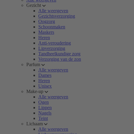
Gezicht
Alle weergeven
Gezichtsverzorging
Oogzorg
Schoonmaken
Maskers
Heren
Anti-veroudering
Lipverzorging
Tandheelkundige zorg
Verzorging van de zon
Parfum
Alle weergeven
Dames
Heren
Unisex
Make-up
Alle weergeven
Ogen
Lippen
Nagels
Teint
Lichaam
Alle weergeven