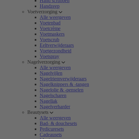
Hand scrubben
Handzeep
Voetverzorging
Alle weergeven
Voetenbad
Voetcrème
Voetmaskers
Voetscrub
Eeltverwijderaars
Voetgezondheid
Voetspray
Nagelverzorging
Alle weergeven
Nagelvijlen
Nagelriemverwijderaars
Nagelknippers & -tangen
Nagelolie & -penselen
Nagelscharen
Nagellak
Nagelverharder
Beautysets
Alle weergeven
Bad- & douchesets
Pedicuresets
Cadeausets