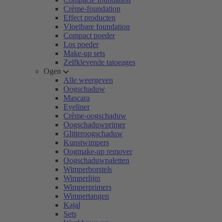
Crème-foundation
Effect producten
Vloeibare foundation
Compact poeder
Los poeder
Make-up sets
Zelfklevende tatoeages
Ogen
Alle weergeven
Oogschaduw
Mascara
Eyeliner
Crème-oogschaduw
Oogschaduwprimer
Glitteroogschaduw
Kunstwimpers
Oogmake-up remover
Oogschaduwpaletten
Wimperborstels
Wimperlijm
Wimperprimers
Wimpertangen
Kajal
Sets