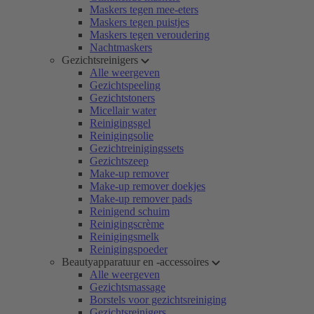
Maskers tegen mee-eters
Maskers tegen puistjes
Maskers tegen veroudering
Nachtmaskers
Gezichtsreinigers
Alle weergeven
Gezichtspeeling
Gezichtstoners
Micellair water
Reinigingsgel
Reinigingsolie
Gezichtreinigingssets
Gezichtszeep
Make-up remover
Make-up remover doekjes
Make-up remover pads
Reinigend schuim
Reinigingscrème
Reinigingsmelk
Reinigingspoeder
Beautyapparatuur en -accessoires
Alle weergeven
Gezichtsmassage
Borstels voor gezichtsreiniging
Gezichtsreinigers