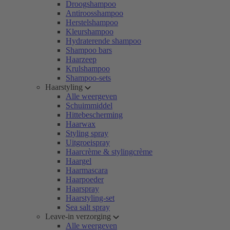
Droogshampoo
Antiroosshampoo
Herstelshampoo
Kleurshampoo
Hydraterende shampoo
Shampoo bars
Haarzeep
Krulshampoo
Shampoo-sets
Haarstyling
Alle weergeven
Schuimmiddel
Hittebescherming
Haarwax
Styling spray
Uitgroeispray
Haarcrème & stylingcrème
Haargel
Haarmascara
Haarpoeder
Haarspray
Haarstyling-set
Sea salt spray
Leave-in verzorging
Alle weergeven