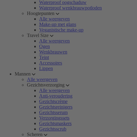
Waterproof oogschaduw
Waterproof wenkbrauwpotloden
Hoogtepunten
Alle weergeven
Make-up met glans
Veganistische make-up
Travel Size
Alle weergeven
Ogen
Wenkbrauwen
Teint
Accessoires
Lippen
Mannen
Alle weergeven
Gezichtsverzorging
Alle weergeven
Anti-veroudering
Gezichtscrème
Gezichtsreinigers
Gezichtsserum
Verzorgingssets
Gezichtsmaskers
Gezichtsscrub
Scheren