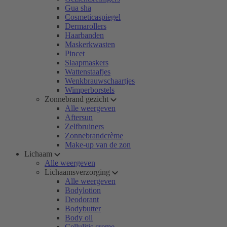
Gua sha
Cosmeticaspiegel
Dermarollers
Haarbanden
Maskerkwasten
Pincet
Slaapmaskers
Wattenstaafjes
Wenkbrauwschaartjes
Wimperborstels
Zonnebrand gezicht
Alle weergeven
Aftersun
Zelfbruiners
Zonnebrandcrème
Make-up van de zon
Lichaam
Alle weergeven
Lichaamsverzorging
Alle weergeven
Bodylotion
Deodorant
Bodybutter
Body oil
Cellulitis creme