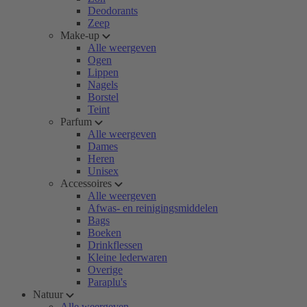
Deodorants
Zeep
Make-up
Alle weergeven
Ogen
Lippen
Nagels
Borstel
Teint
Parfum
Alle weergeven
Dames
Heren
Unisex
Accessoires
Alle weergeven
Afwas- en reinigingsmiddelen
Bags
Boeken
Drinkflessen
Kleine lederwaren
Overige
Paraplu's
Natuur
Alle weergeven