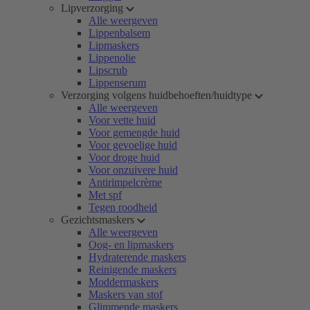
Lipverzorging
Alle weergeven
Lippenbalsem
Lipmaskers
Lippenolie
Lipscrub
Lippenserum
Verzorging volgens huidbehoeften/huidtype
Alle weergeven
Voor vette huid
Voor gemengde huid
Voor gevoelige huid
Voor droge huid
Voor onzuivere huid
Antirimpelcrème
Met spf
Tegen roodheid
Gezichtsmaskers
Alle weergeven
Oog- en lipmaskers
Hydraterende maskers
Reinigende maskers
Moddermaskers
Maskers van stof
Glimmende maskers