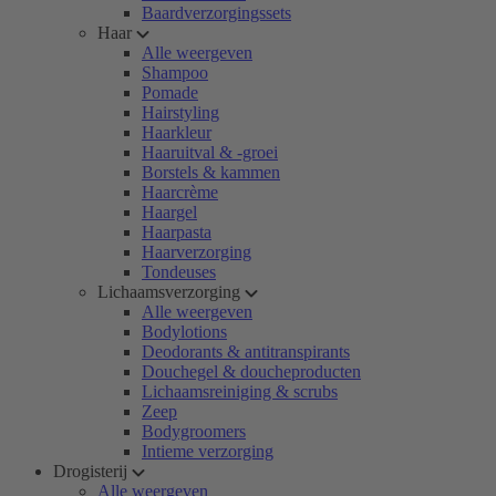
Baardverzorgingssets
Haar
Alle weergeven
Shampoo
Pomade
Hairstyling
Haarkleur
Haaruitval & -groei
Borstels & kammen
Haarcrème
Haargel
Haarpasta
Haarverzorging
Tondeuses
Lichaamsverzorging
Alle weergeven
Bodylotions
Deodorants & antitranspirants
Douchegel & doucheproducten
Lichaamsreiniging & scrubs
Zeep
Bodygroomers
Intieme verzorging
Drogisterij
Alle weergeven