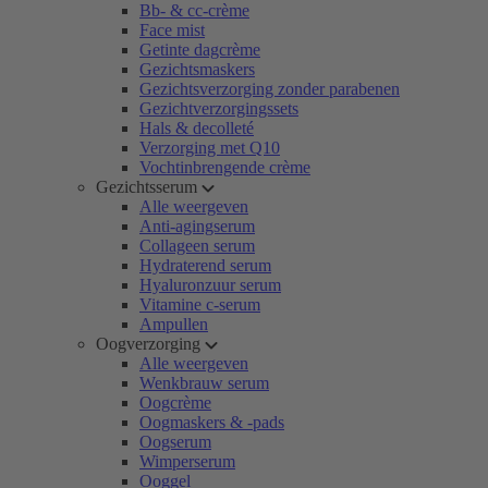
Bb- & cc-crème
Face mist
Getinte dagcrème
Gezichtsmaskers
Gezichtsverzorging zonder parabenen
Gezichtverzorgingssets
Hals & decolleté
Verzorging met Q10
Vochtinbrengende crème
Gezichtsserum
Alle weergeven
Anti-agingserum
Collageen serum
Hydraterend serum
Hyaluronzuur serum
Vitamine c-serum
Ampullen
Oogverzorging
Alle weergeven
Wenkbrauw serum
Oogcrème
Oogmaskers & -pads
Oogserum
Wimperserum
Ooggel