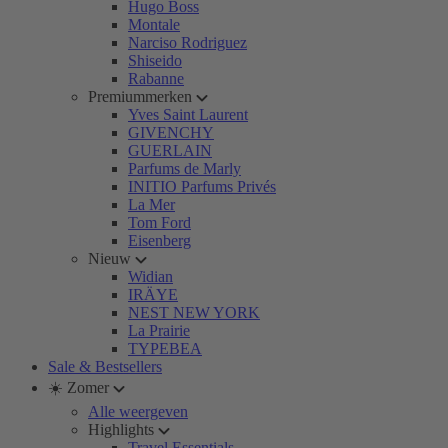
Hugo Boss
Montale
Narciso Rodriguez
Shiseido
Rabanne
Premiummerken
Yves Saint Laurent
GIVENCHY
GUERLAIN
Parfums de Marly
INITIO Parfums Privés
La Mer
Tom Ford
Eisenberg
Nieuw
Widian
IRÄYE
NEST NEW YORK
La Prairie
TYPEBEA
Sale & Bestsellers
☀️ Zomer
Alle weergeven
Highlights
Travel Essentials