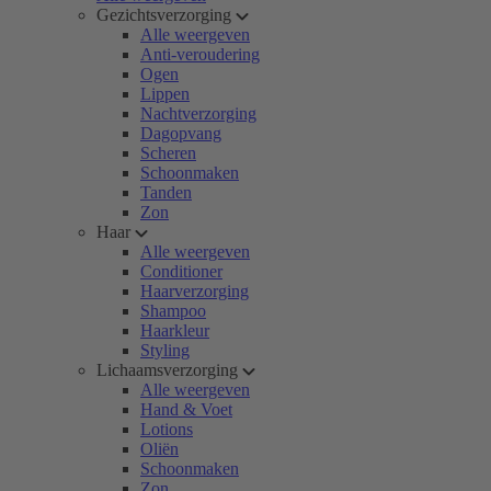
Gezichtsverzorging
Alle weergeven
Anti-veroudering
Ogen
Lippen
Nachtverzorging
Dagopvang
Scheren
Schoonmaken
Tanden
Zon
Haar
Alle weergeven
Conditioner
Haarverzorging
Shampoo
Haarkleur
Styling
Lichaamsverzorging
Alle weergeven
Hand & Voet
Lotions
Oliën
Schoonmaken
Zon