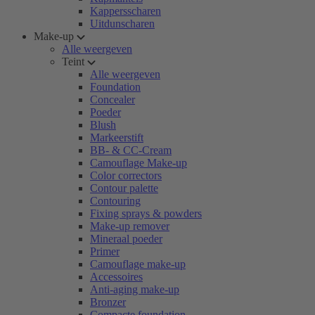
Kappersscharen
Uitdunscharen
Make-up
Alle weergeven
Teint
Alle weergeven
Foundation
Concealer
Poeder
Blush
Markeerstift
BB- & CC-Cream
Camouflage Make-up
Color correctors
Contour palette
Contouring
Fixing sprays & powders
Make-up remover
Mineraal poeder
Primer
Camouflage make-up
Accessoires
Anti-aging make-up
Bronzer
Compacte foundation