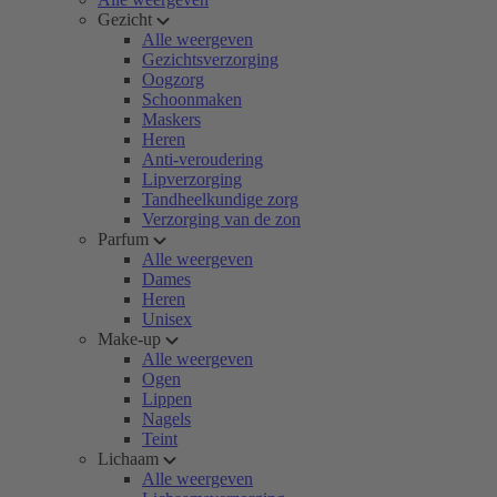
Gezicht
Alle weergeven
Gezichtsverzorging
Oogzorg
Schoonmaken
Maskers
Heren
Anti-veroudering
Lipverzorging
Tandheelkundige zorg
Verzorging van de zon
Parfum
Alle weergeven
Dames
Heren
Unisex
Make-up
Alle weergeven
Ogen
Lippen
Nagels
Teint
Lichaam
Alle weergeven