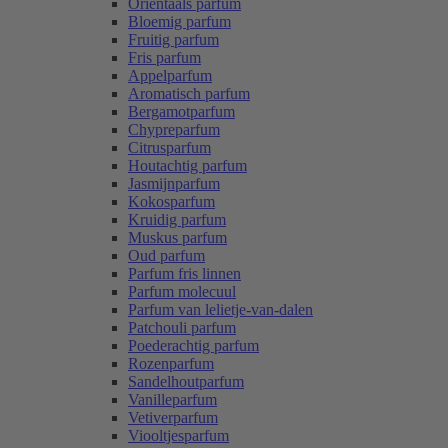
Oriëntaals parfum
Bloemig parfum
Fruitig parfum
Fris parfum
Appelparfum
Aromatisch parfum
Bergamotparfum
Chypreparfum
Citrusparfum
Houtachtig parfum
Jasmijnparfum
Kokosparfum
Kruidig parfum
Muskus parfum
Oud parfum
Parfum fris linnen
Parfum molecuul
Parfum van lelietje-van-dalen
Patchouli parfum
Poederachtig parfum
Rozenparfum
Sandelhoutparfum
Vanilleparfum
Vetiverparfum
Viooltjesparfum