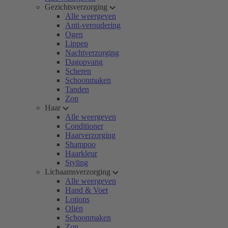
Gezichtsverzorging
Alle weergeven
Anti-veroudering
Ogen
Lippen
Nachtverzorging
Dagopvang
Scheren
Schoonmaken
Tanden
Zon
Haar
Alle weergeven
Conditioner
Haarverzorging
Shampoo
Haarkleur
Styling
Lichaamsverzorging
Alle weergeven
Hand & Voet
Lotions
Oliën
Schoonmaken
Zon