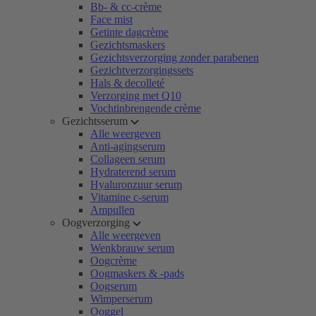
Bb- & cc-crème
Face mist
Getinte dagcrème
Gezichtsmaskers
Gezichtsverzorging zonder parabenen
Gezichtverzorgingssets
Hals & decolleté
Verzorging met Q10
Vochtinbrengende crème
Gezichtsserum
Alle weergeven
Anti-agingserum
Collageen serum
Hydraterend serum
Hyaluronzuur serum
Vitamine c-serum
Ampullen
Oogverzorging
Alle weergeven
Wenkbrauw serum
Oogcrème
Oogmaskers & -pads
Oogserum
Wimperserum
Ooggel