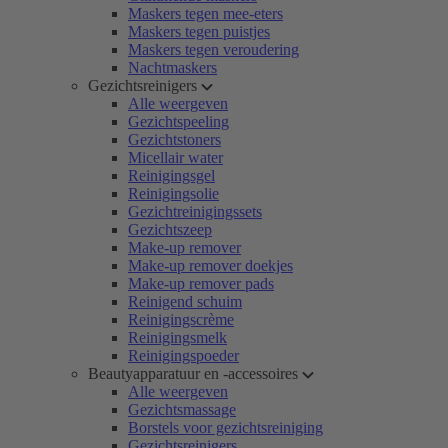
Maskers tegen mee-eters
Maskers tegen puistjes
Maskers tegen veroudering
Nachtmaskers
Gezichtsreinigers
Alle weergeven
Gezichtspeeling
Gezichtstoners
Micellair water
Reinigingsgel
Reinigingsolie
Gezichtreinigingssets
Gezichtszeep
Make-up remover
Make-up remover doekjes
Make-up remover pads
Reinigend schuim
Reinigingscrème
Reinigingsmelk
Reinigingspoeder
Beautyapparatuur en -accessoires
Alle weergeven
Gezichtsmassage
Borstels voor gezichtsreiniging
Gezichtsreinigers