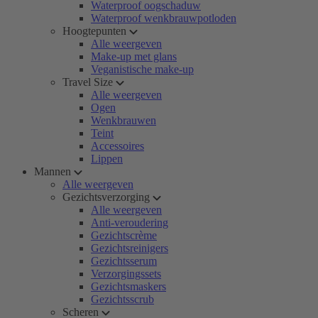
Waterproof oogschaduw
Waterproof wenkbrauwpotloden
Hoogtepunten
Alle weergeven
Make-up met glans
Veganistische make-up
Travel Size
Alle weergeven
Ogen
Wenkbrauwen
Teint
Accessoires
Lippen
Mannen
Alle weergeven
Gezichtsverzorging
Alle weergeven
Anti-veroudering
Gezichtscrème
Gezichtsreinigers
Gezichtsserum
Verzorgingssets
Gezichtsmaskers
Gezichtsscrub
Scheren