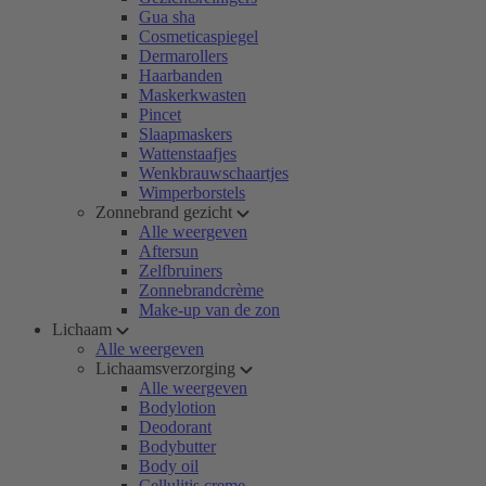
Gua sha
Cosmeticaspiegel
Dermarollers
Haarbanden
Maskerkwasten
Pincet
Slaapmaskers
Wattenstaafjes
Wenkbrauwschaartjes
Wimperborstels
Zonnebrand gezicht
Alle weergeven
Aftersun
Zelfbruiners
Zonnebrandcrème
Make-up van de zon
Lichaam
Alle weergeven
Lichaamsverzorging
Alle weergeven
Bodylotion
Deodorant
Bodybutter
Body oil
Cellulitis creme