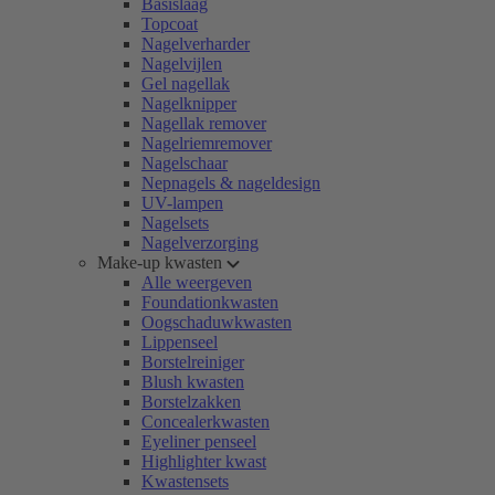
Basislaag
Topcoat
Nagelverharder
Nagelvijlen
Gel nagellak
Nagelknipper
Nagellak remover
Nagelriemremover
Nagelschaar
Nepnagels & nageldesign
UV-lampen
Nagelsets
Nagelverzorging
Make-up kwasten
Alle weergeven
Foundationkwasten
Oogschaduwkwasten
Lippenseel
Borstelreiniger
Blush kwasten
Borstelzakken
Concealerkwasten
Eyeliner penseel
Highlighter kwast
Kwastensets