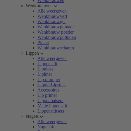
Wenkbrauwen
Wenkbrauwen
Alle weergeven
Wenkbrauwverf
Wenkbrauwgel
Wenkbrauwpomade
Wenkbrauw poeder
Wenkbrauwpotloden
Pincet
Wenkbrauwscharen
Lippen
Alle weergeven
Lippenstift
Lipgloss
Lipliner
Lip plumper
Liquid Lipstick
Accessoires
Lip primer
Lippenbalsem
Matte lippenstift
Lippenstiftsets
Nagels
Alle weergeven
Nagellak