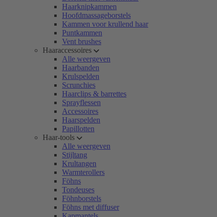
Haarknipkammen
Hoofdmassageborstels
Kammen voor krullend haar
Puntkammen
Vent brushes
Haaraccessoires
Alle weergeven
Haarbanden
Krulspelden
Scrunchies
Haarclips & barrettes
Sprayflessen
Accessoires
Haarspelden
Papillotten
Haar-tools
Alle weergeven
Stijltang
Krultangen
Warmterollers
Föhns
Tondeuses
Föhnborstels
Föhns met diffuser
Kapmantels