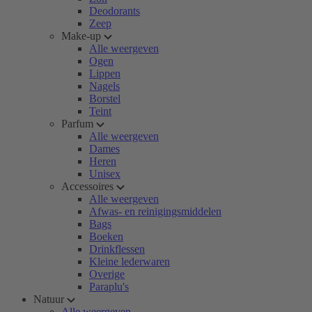
Deodorants
Zeep
Make-up
Alle weergeven
Ogen
Lippen
Nagels
Borstel
Teint
Parfum
Alle weergeven
Dames
Heren
Unisex
Accessoires
Alle weergeven
Afwas- en reinigingsmiddelen
Bags
Boeken
Drinkflessen
Kleine lederwaren
Overige
Paraplu's
Natuur
Alle weergeven