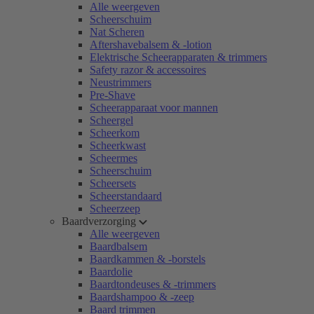
Alle weergeven
Scheerschuim
Nat Scheren
Aftershavebalsem & -lotion
Elektrische Scheerapparaten & trimmers
Safety razor & accessoires
Neustrimmers
Pre-Shave
Scheerapparaat voor mannen
Scheergel
Scheerkom
Scheerkwast
Scheermes
Scheerschuim
Scheersets
Scheerstandaard
Scheerzeep
Baardverzorging
Alle weergeven
Baardbalsem
Baardkammen & -borstels
Baardolie
Baardtondeuses & -trimmers
Baardshampoo & -zeep
Baard trimmen