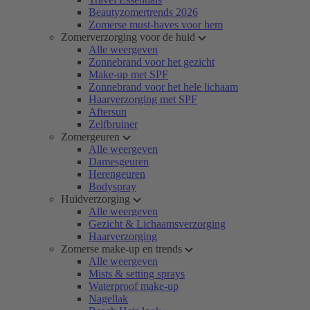
Beautyzomertrends 2026
Zomerse must-haves voor hem
Zomerverzorging voor de huid
Alle weergeven
Zonnebrand voor het gezicht
Make-up met SPF
Zonnebrand voor het hele lichaam
Haarverzorging met SPF
Aftersun
Zelfbruiner
Zomergeuren
Alle weergeven
Damesgeuren
Herengeuren
Bodyspray
Huidverzorging
Alle weergeven
Gezicht & Lichaamsverzorging
Haarverzorging
Zomerse make-up en trends
Alle weergeven
Mists & setting sprays
Waterproof make-up
Nagellak