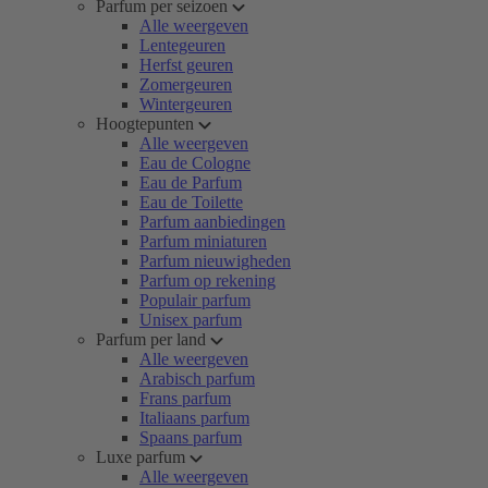
Parfum per seizoen
Alle weergeven
Lentegeuren
Herfst geuren
Zomergeuren
Wintergeuren
Hoogtepunten
Alle weergeven
Eau de Cologne
Eau de Parfum
Eau de Toilette
Parfum aanbiedingen
Parfum miniaturen
Parfum nieuwigheden
Parfum op rekening
Populair parfum
Unisex parfum
Parfum per land
Alle weergeven
Arabisch parfum
Frans parfum
Italiaans parfum
Spaans parfum
Luxe parfum
Alle weergeven