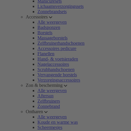
Manicuresets
Lichaamsverzorgingssets
Zonnebrandsets
Accessoires
Alle weergeven
Badsponzen
Borstels
Massageborstels
Zelfbruinerhandschoenen
Accessoires pedicure
Flanellen
Hand- & voetsieraden
Nagelaccessoires
Scrubhandschoenen
Vervangende borstels
Verzorgingsaccessoires
Zon & bescherming
Alle weergeven
Aftersun
Zelfbruiners
Zonnebrand
Ontharen
Alle weergeven
Koude en warme was
Scheermesjes