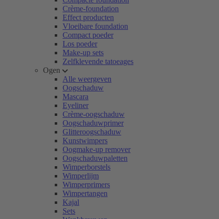
Crème-foundation
Effect producten
Vloeibare foundation
Compact poeder
Los poeder
Make-up sets
Zelfklevende tatoeages
Ogen
Alle weergeven
Oogschaduw
Mascara
Eyeliner
Crème-oogschaduw
Oogschaduwprimer
Glitteroogschaduw
Kunstwimpers
Oogmake-up remover
Oogschaduwpaletten
Wimperborstels
Wimperlijm
Wimperprimers
Wimpertangen
Kajal
Sets