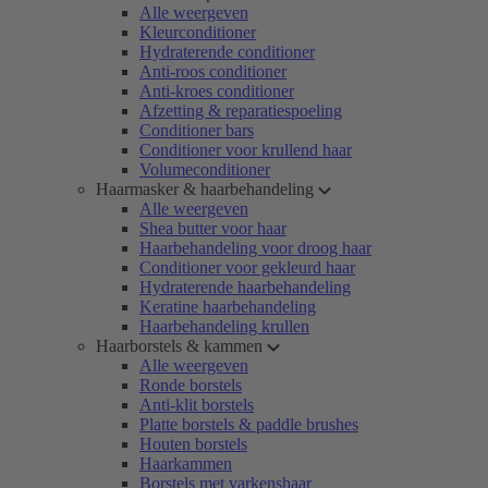
Alle weergeven
Kleurconditioner
Hydraterende conditioner
Anti-roos conditioner
Anti-kroes conditioner
Afzetting & reparatiespoeling
Conditioner bars
Conditioner voor krullend haar
Volumeconditioner
Haarmasker & haarbehandeling
Alle weergeven
Shea butter voor haar
Haarbehandeling voor droog haar
Conditioner voor gekleurd haar
Hydraterende haarbehandeling
Keratine haarbehandeling
Haarbehandeling krullen
Haarborstels & kammen
Alle weergeven
Ronde borstels
Anti-klit borstels
Platte borstels & paddle brushes
Houten borstels
Haarkammen
Borstels met varkenshaar