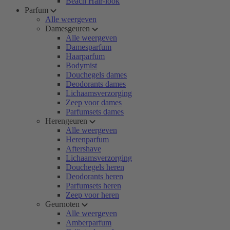
Beach Hair-look
Parfum
Alle weergeven
Damesgeuren
Alle weergeven
Damesparfum
Haarparfum
Bodymist
Douchegels dames
Deodorants dames
Lichaamsverzorging
Zeep voor dames
Parfumsets dames
Herengeuren
Alle weergeven
Herenparfum
Aftershave
Lichaamsverzorging
Douchegels heren
Deodorants heren
Parfumsets heren
Zeep voor heren
Geurnoten
Alle weergeven
Amberparfum