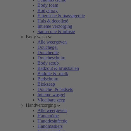
Body foam
Bodyspray
Etherische & massageolie
Hals & decolleté
Intieme verzorging
Sauna olie & infusie
Body wash
Alle weergeven
Douchegel
Doucheolie
Doucheschuim
Body scrub
Badzout & bruisballen
Badolie & -melk
Badschuim
Blokzeep
Douche- & badsets
Intieme wasgel
Vloeibare zeep
Handverzorging
Alle weergeven
Handcrème
Handdesinfectie
Handmaskers