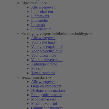
Lipverzorging
Alle weergeven
Lippenbalsem
Lipmaskers
Lippenolie
Lipscrub
Lippenserum
Verzorging volgens huidbehoeften/huidtype
Alle weergeven
Voor vette huid
Voor gemengde huid
Voor gevoelige huid
Voor droge huid
Voor onzuivere huid
Antirimpelcrème
Met spf
Tegen roodheid
Gezichtsmaskers
Alle weergeven
Oog- en lipmaskers
Hydraterende maskers
Reinigende maskers
Moddermaskers
Maskers van stof
Glimmende maskers