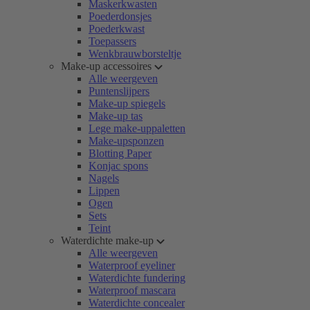
Maskerkwasten
Poederdonsjes
Poederkwast
Toepassers
Wenkbrauwborsteltje
Make-up accessoires
Alle weergeven
Puntenslijpers
Make-up spiegels
Make-up tas
Lege make-uppaletten
Make-upsponzen
Blotting Paper
Konjac spons
Nagels
Lippen
Ogen
Sets
Teint
Waterdichte make-up
Alle weergeven
Waterproof eyeliner
Waterdichte fundering
Waterproof mascara
Waterdichte concealer