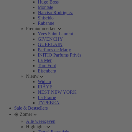
Hugo Boss
Montale
Narciso Rodriguez
Shiseido
Rabanne
Premiummerken
Yves Saint Laurent
GIVENCHY
GUERLAIN
Parfums de Marly
INITIO Parfums Privés
La Mer
Tom Ford
Eisenberg
Nieuw
Widian
IRÄYE
NEST NEW YORK
La Prairie
TYPEBEA
Sale & Bestsellers
☀️ Zomer
Alle weergeven
Highlights
Travel Essentials