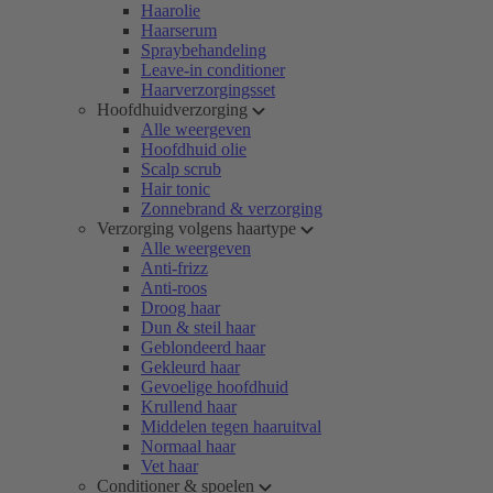
Haarolie
Haarserum
Spraybehandeling
Leave-in conditioner
Haarverzorgingsset
Hoofdhuidverzorging
Alle weergeven
Hoofdhuid olie
Scalp scrub
Hair tonic
Zonnebrand & verzorging
Verzorging volgens haartype
Alle weergeven
Anti-frizz
Anti-roos
Droog haar
Dun & steil haar
Geblondeerd haar
Gekleurd haar
Gevoelige hoofdhuid
Krullend haar
Middelen tegen haaruitval
Normaal haar
Vet haar
Conditioner & spoelen