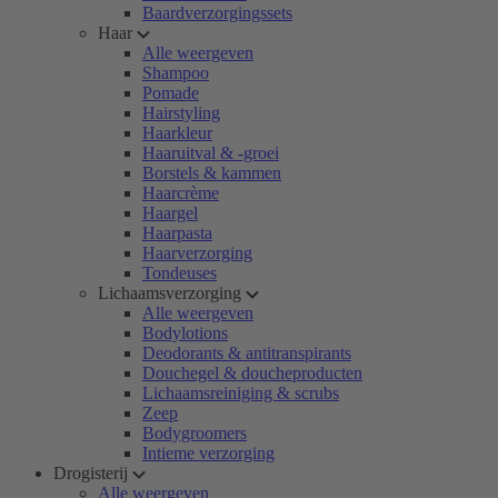
Baardverzorgingssets
Haar
Alle weergeven
Shampoo
Pomade
Hairstyling
Haarkleur
Haaruitval & -groei
Borstels & kammen
Haarcrème
Haargel
Haarpasta
Haarverzorging
Tondeuses
Lichaamsverzorging
Alle weergeven
Bodylotions
Deodorants & antitranspirants
Douchegel & doucheproducten
Lichaamsreiniging & scrubs
Zeep
Bodygroomers
Intieme verzorging
Drogisterij
Alle weergeven