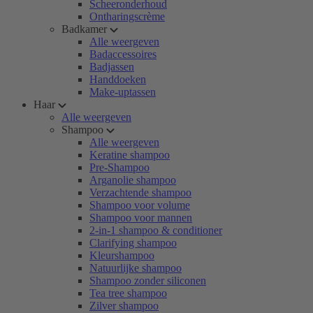
Scheeronderhoud
Ontharingscrème
Badkamer
Alle weergeven
Badaccessoires
Badjassen
Handdoeken
Make-uptassen
Haar
Alle weergeven
Shampoo
Alle weergeven
Keratine shampoo
Pre-Shampoo
Arganolie shampoo
Verzachtende shampoo
Shampoo voor volume
Shampoo voor mannen
2-in-1 shampoo & conditioner
Clarifying shampoo
Kleurshampoo
Natuurlijke shampoo
Shampoo zonder siliconen
Tea tree shampoo
Zilver shampoo