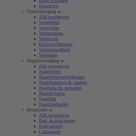
Hand scrubben
Handzeep
Voetverzorging
Alle weergeven
Voetenbad
Voetcrème
Voetmaskers
Voetscrub
Eeltverwijderaars
Voetgezondheid
Voetspray
Nagelverzorging
Alle weergeven
Nagelvijlen
Nagelriemverwijderaars
Nagelknippers & -tangen
Nagelolie & -penselen
Nagelscharen
Nagellak
Nagelverharder
Beautysets
Alle weergeven
Bad- & douchesets
Pedicuresets
Cadeausets