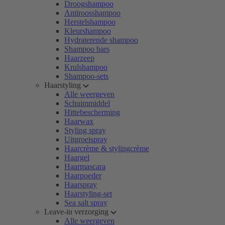
Droogshampoo
Antiroosshampoo
Herstelshampoo
Kleurshampoo
Hydraterende shampoo
Shampoo bars
Haarzeep
Krulshampoo
Shampoo-sets
Haarstyling
Alle weergeven
Schuimmiddel
Hittebescherming
Haarwax
Styling spray
Uitgroeispray
Haarcrème & stylingcrème
Haargel
Haarmascara
Haarpoeder
Haarspray
Haarstyling-set
Sea salt spray
Leave-in verzorging
Alle weergeven