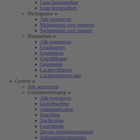
Luxe damesparfum
Luxe herenparfum
Nichegeuren
Alle weergeven
Nichegeuren voor vrouwen
Nichegeuren voor mannen
Huisparfum
Alle weergeven
Geurkaarsen
Geurstokjes
Geurdiffusers
Geurstenen
Luchtverfrissers
Luchtverfrissers auto
Gezicht
Alle weergeven
Gezichtsverzorging
Alle weergeven
Gezichtscrème
Antirimpelcrème
Dagcrème
Nachtcrème
Gezichtsolie
24-uurs gezichtsverzorging
Anti-puistjesverzorging