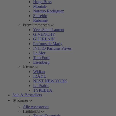
Hugo Boss
Montale
Narciso Rodriguez
Shiseido
Rabanne
Premiummerken
Yves Saint Laurent
GIVENCHY
GUERLAIN
Parfums de Marly
INITIO Parfums Privés
La Mer
Tom Ford
Eisenberg
Nieuw
Widian
IRÄYE
NEST NEW YORK
La Prairie
TYPEBEA
Sale & Bestsellers
☀️ Zomer
Alle weergeven
Highlights
Travel Essentials