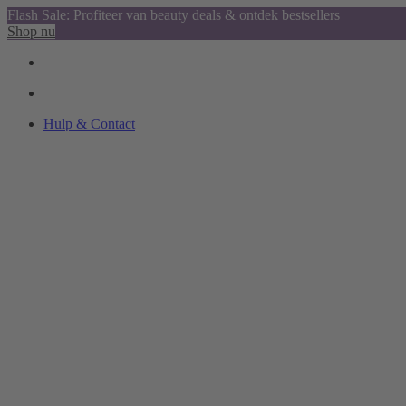
Flash Sale: Profiteer van beauty deals & ontdek bestsellers
Shop nu
Hulp & Contact