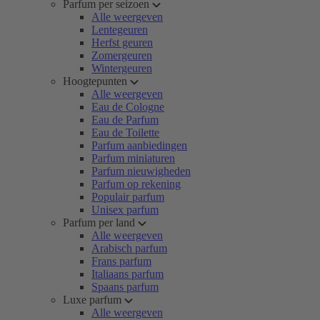
Parfum per seizoen
Alle weergeven
Lentegeuren
Herfst geuren
Zomergeuren
Wintergeuren
Hoogtepunten
Alle weergeven
Eau de Cologne
Eau de Parfum
Eau de Toilette
Parfum aanbiedingen
Parfum miniaturen
Parfum nieuwigheden
Parfum op rekening
Populair parfum
Unisex parfum
Parfum per land
Alle weergeven
Arabisch parfum
Frans parfum
Italiaans parfum
Spaans parfum
Luxe parfum
Alle weergeven