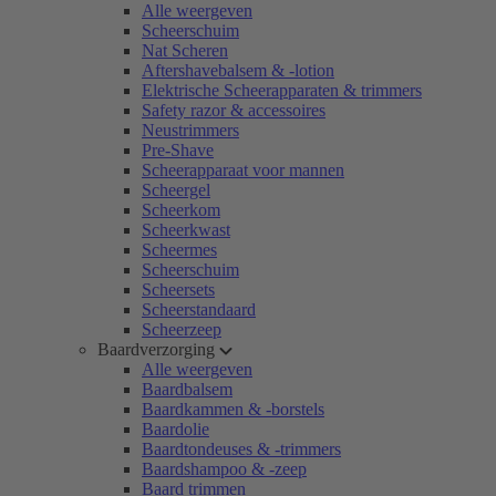
Alle weergeven
Scheerschuim
Nat Scheren
Aftershavebalsem & -lotion
Elektrische Scheerapparaten & trimmers
Safety razor & accessoires
Neustrimmers
Pre-Shave
Scheerapparaat voor mannen
Scheergel
Scheerkom
Scheerkwast
Scheermes
Scheerschuim
Scheersets
Scheerstandaard
Scheerzeep
Baardverzorging
Alle weergeven
Baardbalsem
Baardkammen & -borstels
Baardolie
Baardtondeuses & -trimmers
Baardshampoo & -zeep
Baard trimmen