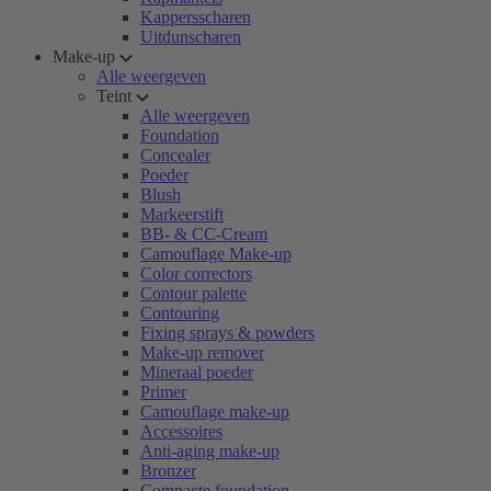
Kappersscharen
Uitdunscharen
Make-up
Alle weergeven
Teint
Alle weergeven
Foundation
Concealer
Poeder
Blush
Markeerstift
BB- & CC-Cream
Camouflage Make-up
Color correctors
Contour palette
Contouring
Fixing sprays & powders
Make-up remover
Mineraal poeder
Primer
Camouflage make-up
Accessoires
Anti-aging make-up
Bronzer
Compacte foundation