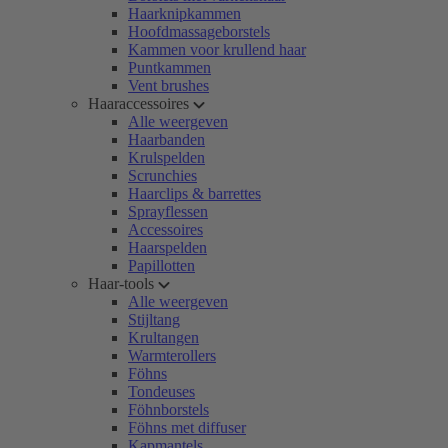
Haarknipkammen
Hoofdmassageborstels
Kammen voor krullend haar
Puntkammen
Vent brushes
Haaraccessoires
Alle weergeven
Haarbanden
Krulspelden
Scrunchies
Haarclips & barrettes
Sprayflessen
Accessoires
Haarspelden
Papillotten
Haar-tools
Alle weergeven
Stijltang
Krultangen
Warmterollers
Föhns
Tondeuses
Föhnborstels
Föhns met diffuser
Kapmantels