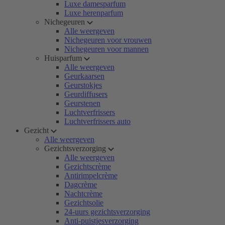
Luxe damesparfum
Luxe herenparfum
Nichegeuren
Alle weergeven
Nichegeuren voor vrouwen
Nichegeuren voor mannen
Huisparfum
Alle weergeven
Geurkaarsen
Geurstokjes
Geurdiffusers
Geurstenen
Luchtverfrissers
Luchtverfrissers auto
Gezicht
Alle weergeven
Gezichtsverzorging
Alle weergeven
Gezichtscrème
Antirimpelcrème
Dagcrème
Nachtcrème
Gezichtsolie
24-uurs gezichtsverzorging
Anti-puistjesverzorging