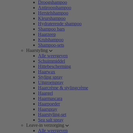
Droogshampoo
Antiroosshampoo
Herstelshampoo
Kleurshampoo
Hydraterende shampoo
Shampoo bars
Haarzeep
Krulshampoo
Shampoo-sets
Haarstyling
Alle weergeven
Schuimmiddel
Hittebescherming
Haarwax
Styling spray
Uitgroeispray
Haarcrème & stylingcrème
Haargel
Haarmascara
Haarpoeder
Haarspray
Haarstyling-set
Sea salt spray
Leave-in verzorging
Alle weergeven