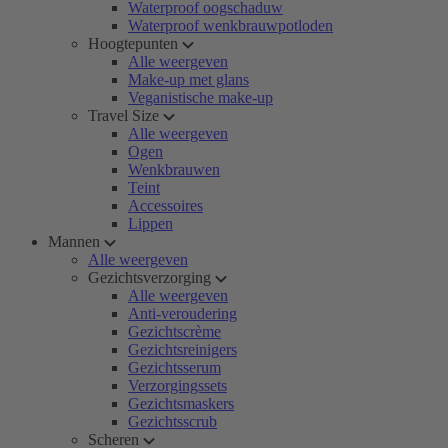
Waterproof oogschaduw
Waterproof wenkbrauwpotloden
Hoogtepunten
Alle weergeven
Make-up met glans
Veganistische make-up
Travel Size
Alle weergeven
Ogen
Wenkbrauwen
Teint
Accessoires
Lippen
Mannen
Alle weergeven
Gezichtsverzorging
Alle weergeven
Anti-veroudering
Gezichtscrème
Gezichtsreinigers
Gezichtsserum
Verzorgingssets
Gezichtsmaskers
Gezichtsscrub
Scheren