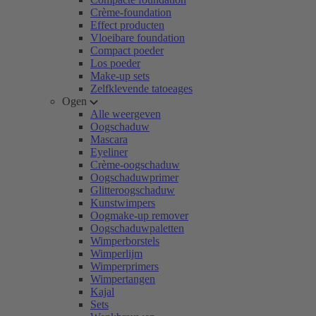
Crème-foundation
Effect producten
Vloeibare foundation
Compact poeder
Los poeder
Make-up sets
Zelfklevende tatoeages
Ogen
Alle weergeven
Oogschaduw
Mascara
Eyeliner
Crème-oogschaduw
Oogschaduwprimer
Glitteroogschaduw
Kunstwimpers
Oogmake-up remover
Oogschaduwpaletten
Wimperborstels
Wimperlijm
Wimperprimers
Wimpertangen
Kajal
Sets