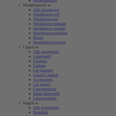
Wenkbrauwen
Wenkbrauwen
Alle weergeven
Wenkbrauwverf
Wenkbrauwgel
Wenkbrauwpomade
Wenkbrauw poeder
Wenkbrauwpotloden
Pincet
Wenkbrauwscharen
Lippen
Alle weergeven
Lippenstift
Lipgloss
Lipliner
Lip plumper
Liquid Lipstick
Accessoires
Lip primer
Lippenbalsem
Matte lippenstift
Lippenstiftsets
Nagels
Alle weergeven
Nagellak