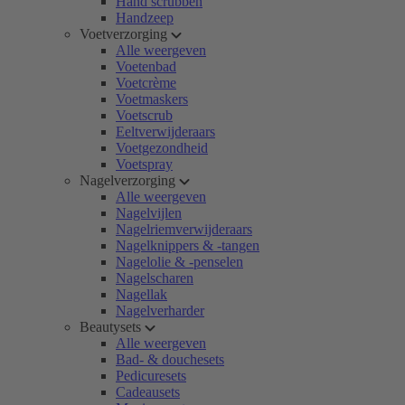
Hand scrubben
Handzeep
Voetverzorging
Alle weergeven
Voetenbad
Voetcrème
Voetmaskers
Voetscrub
Eeltverwijderaars
Voetgezondheid
Voetspray
Nagelverzorging
Alle weergeven
Nagelvijlen
Nagelriemverwijderaars
Nagelknippers & -tangen
Nagelolie & -penselen
Nagelscharen
Nagellak
Nagelverharder
Beautysets
Alle weergeven
Bad- & douchesets
Pedicuresets
Cadeausets