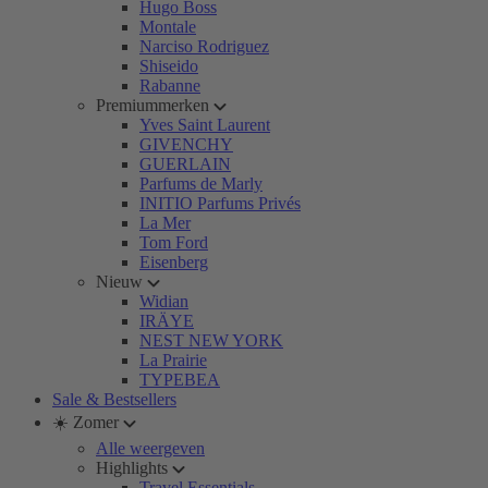
Hugo Boss
Montale
Narciso Rodriguez
Shiseido
Rabanne
Premiummerken
Yves Saint Laurent
GIVENCHY
GUERLAIN
Parfums de Marly
INITIO Parfums Privés
La Mer
Tom Ford
Eisenberg
Nieuw
Widian
IRÄYE
NEST NEW YORK
La Prairie
TYPEBEA
Sale & Bestsellers
☀️ Zomer
Alle weergeven
Highlights
Travel Essentials