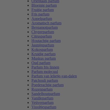
Oriëntaals parfum
Bloemig parfum
Fruitig parfum
Fris parfum
Appelparfum
Aromatisch parfum
Bergamotparfum
Chypreparfum
Citrusparfum
Houtachtig parfum
Jasmijnparfum
Kokosparfum
Kruidig parfum
Muskus parfum
Oud parfum
Parfum fris linnen
Parfum molecuul
Parfum van lelietje-van-dalen
Patchouli parfum
Poederachtig parfum
Rozenparfum
Sandelhoutparfum
Vanilleparfum
Vetiverparfum
Viooltjesparfum