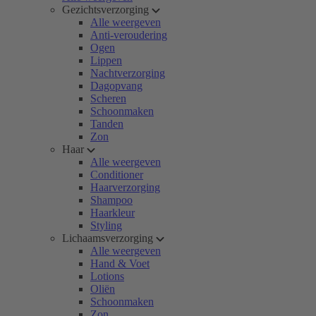
Gezichtsverzorging
Alle weergeven
Anti-veroudering
Ogen
Lippen
Nachtverzorging
Dagopvang
Scheren
Schoonmaken
Tanden
Zon
Haar
Alle weergeven
Conditioner
Haarverzorging
Shampoo
Haarkleur
Styling
Lichaamsverzorging
Alle weergeven
Hand & Voet
Lotions
Oliën
Schoonmaken
Zon