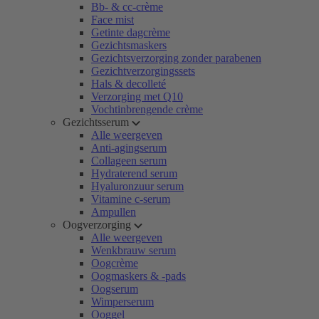
Bb- & cc-crème
Face mist
Getinte dagcrème
Gezichtsmaskers
Gezichtsverzorging zonder parabenen
Gezichtverzorgingssets
Hals & decolleté
Verzorging met Q10
Vochtinbrengende crème
Gezichtsserum
Alle weergeven
Anti-agingserum
Collageen serum
Hydraterend serum
Hyaluronzuur serum
Vitamine c-serum
Ampullen
Oogverzorging
Alle weergeven
Wenkbrauw serum
Oogcrème
Oogmaskers & -pads
Oogserum
Wimperserum
Ooggel