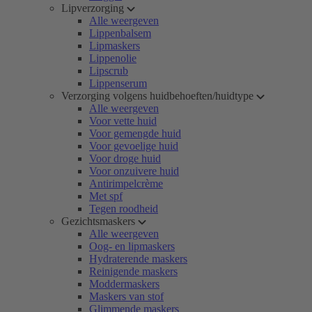
Lipverzorging
Alle weergeven
Lippenbalsem
Lipmaskers
Lippenolie
Lipscrub
Lippenserum
Verzorging volgens huidbehoeften/huidtype
Alle weergeven
Voor vette huid
Voor gemengde huid
Voor gevoelige huid
Voor droge huid
Voor onzuivere huid
Antirimpelcrème
Met spf
Tegen roodheid
Gezichtsmaskers
Alle weergeven
Oog- en lipmaskers
Hydraterende maskers
Reinigende maskers
Moddermaskers
Maskers van stof
Glimmende maskers