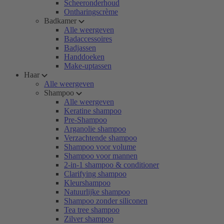
Scheeronderhoud
Ontharingscrème
Badkamer
Alle weergeven
Badaccessoires
Badjassen
Handdoeken
Make-uptassen
Haar
Alle weergeven
Shampoo
Alle weergeven
Keratine shampoo
Pre-Shampoo
Arganolie shampoo
Verzachtende shampoo
Shampoo voor volume
Shampoo voor mannen
2-in-1 shampoo & conditioner
Clarifying shampoo
Kleurshampoo
Natuurlijke shampoo
Shampoo zonder siliconen
Tea tree shampoo
Zilver shampoo