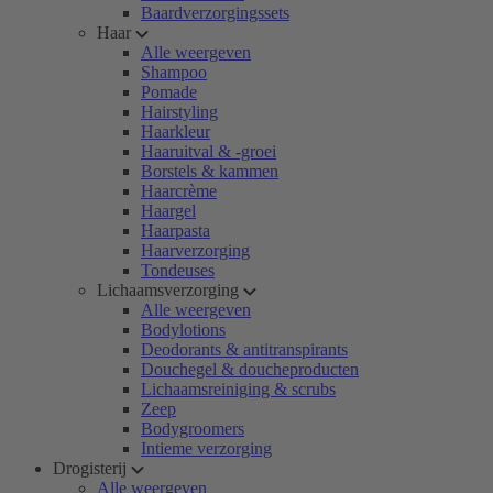
Baardverzorgingssets
Haar
Alle weergeven
Shampoo
Pomade
Hairstyling
Haarkleur
Haaruitval & -groei
Borstels & kammen
Haarcrème
Haargel
Haarpasta
Haarverzorging
Tondeuses
Lichaamsverzorging
Alle weergeven
Bodylotions
Deodorants & antitranspirants
Douchegel & doucheproducten
Lichaamsreiniging & scrubs
Zeep
Bodygroomers
Intieme verzorging
Drogisterij
Alle weergeven