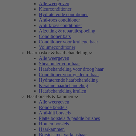
Alle weergeven
Kleurconditioner
Hydraterende conditioner
Anti-roos conditioner
Anti-kroes conditioner
Afzetting & reparatiespoeling
Conditioner bars
Conditioner voor krullend haar
Volumeconditioner
Haarmasker & haarbehandeling
Alle weergeven
Shea butter voor haar
Haarbehandeling voor droog haar
Conditioner voor gekleurd haar
Hydraterende haarbehandeling
Keratine haarbehandeling
Haarbehandeling krullen
Haarborstels & kammen
Alle weergeven
Ronde borstels
Anti-klit borstels
Platte borstels & paddle brushes
Houten borstels
Haarkammen
Borstels met varkenshaar