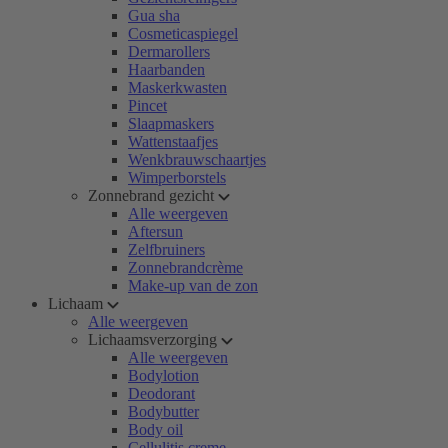
Gua sha
Cosmeticaspiegel
Dermarollers
Haarbanden
Maskerkwasten
Pincet
Slaapmaskers
Wattenstaafjes
Wenkbrauwschaartjes
Wimperborstels
Zonnebrand gezicht
Alle weergeven
Aftersun
Zelfbruiners
Zonnebrandcrème
Make-up van de zon
Lichaam
Alle weergeven
Lichaamsverzorging
Alle weergeven
Bodylotion
Deodorant
Bodybutter
Body oil
Cellulitis creme