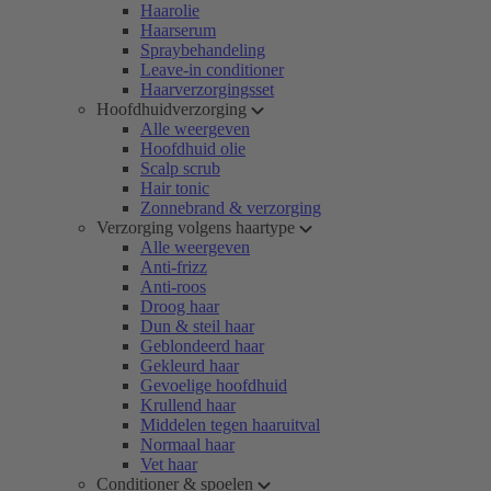
Haarolie
Haarserum
Spraybehandeling
Leave-in conditioner
Haarverzorgingsset
Hoofdhuidverzorging
Alle weergeven
Hoofdhuid olie
Scalp scrub
Hair tonic
Zonnebrand & verzorging
Verzorging volgens haartype
Alle weergeven
Anti-frizz
Anti-roos
Droog haar
Dun & steil haar
Geblondeerd haar
Gekleurd haar
Gevoelige hoofdhuid
Krullend haar
Middelen tegen haaruitval
Normaal haar
Vet haar
Conditioner & spoelen