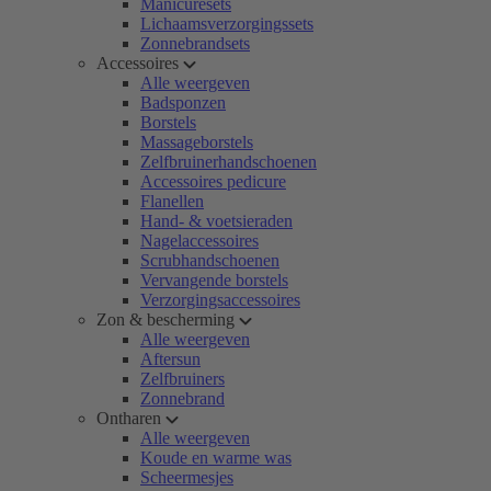
Manicuresets
Lichaamsverzorgingssets
Zonnebrandsets
Accessoires
Alle weergeven
Badsponzen
Borstels
Massageborstels
Zelfbruinerhandschoenen
Accessoires pedicure
Flanellen
Hand- & voetsieraden
Nagelaccessoires
Scrubhandschoenen
Vervangende borstels
Verzorgingsaccessoires
Zon & bescherming
Alle weergeven
Aftersun
Zelfbruiners
Zonnebrand
Ontharen
Alle weergeven
Koude en warme was
Scheermesjes