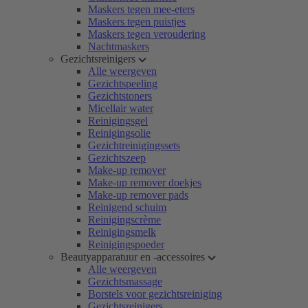
Maskers tegen mee-eters
Maskers tegen puistjes
Maskers tegen veroudering
Nachtmaskers
Gezichtsreinigers
Alle weergeven
Gezichtspeeling
Gezichtstoners
Micellair water
Reinigingsgel
Reinigingsolie
Gezichtreinigingssets
Gezichtszeep
Make-up remover
Make-up remover doekjes
Make-up remover pads
Reinigend schuim
Reinigingscrème
Reinigingsmelk
Reinigingspoeder
Beautyapparatuur en -accessoires
Alle weergeven
Gezichtsmassage
Borstels voor gezichtsreiniging
Gezichtsreinigers