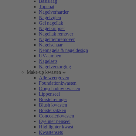
Basislaag
Topcoat
Nagelverharder
Nagelvijlen
Gel nagellak
Nagelknipper
Nagellak remover
Nagelriemremover
Nagelschaar
Nepnagels & nageldesign
UV-lampen
Nagelsets
Nagelverzorging
Make-up kwasten
Alle weergeven
Foundationkwasten
Oogschaduwkwasten
Lippenseel
Borstelreiniger
Blush kwasten
Borstelzakken
Concealerkwasten
Eyeliner penseel
Highlighter kwast
Kwastensets