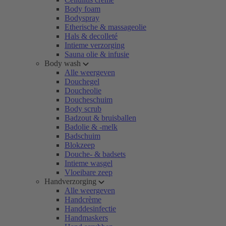
Body foam
Bodyspray
Etherische & massageolie
Hals & decolleté
Intieme verzorging
Sauna olie & infusie
Body wash
Alle weergeven
Douchegel
Doucheolie
Doucheschuim
Body scrub
Badzout & bruisballen
Badolie & -melk
Badschuim
Blokzeep
Douche- & badsets
Intieme wasgel
Vloeibare zeep
Handverzorging
Alle weergeven
Handcrème
Handdesinfectie
Handmaskers