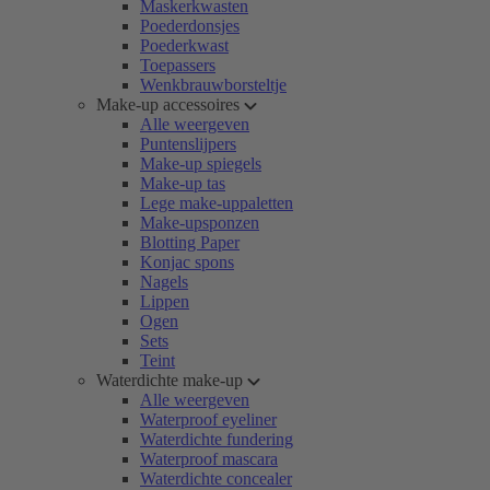
Maskerkwasten
Poederdonsjes
Poederkwast
Toepassers
Wenkbrauwborsteltje
Make-up accessoires
Alle weergeven
Puntenslijpers
Make-up spiegels
Make-up tas
Lege make-uppaletten
Make-upsponzen
Blotting Paper
Konjac spons
Nagels
Lippen
Ogen
Sets
Teint
Waterdichte make-up
Alle weergeven
Waterproof eyeliner
Waterdichte fundering
Waterproof mascara
Waterdichte concealer