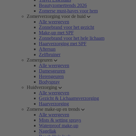
Beautyzomertrends 2026
Zomerse must-haves voor hem
Zomerverzorging voor de huid
Alle weergeven
Zonnebrand voor het gezicht
Make-up met SPF
Zonnebrand voor het hele lichaam
Haarverzorging met SPF
Aftersun
Zelfbruiner
Zomergeuren
Alle weergeven
Damesgeuren
Herengeuren
Bodyspray
Huidverzorging
Alle weergeven
Gezicht & Lichaamsverzorging
Haarverzorging
Zomerse make-up en trends
Alle weergeven
Mists & setting sprays
Waterproof make-up
Nagellak