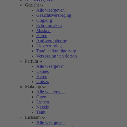
Gezicht
Alle weergeven
Gezichtsverzorging
Oogzorg
Schoonmaken
Maskers
Heren
Anti-veroudering
Lipverzorging
Tandheelkundige zorg
Verzorging van de zon
Parfum
Alle weergeven
Dames
Heren
Unisex
Make-up
Alle weergeven
Ogen
Lippen
Nagels
Teint
Lichaam
Alle weergeven