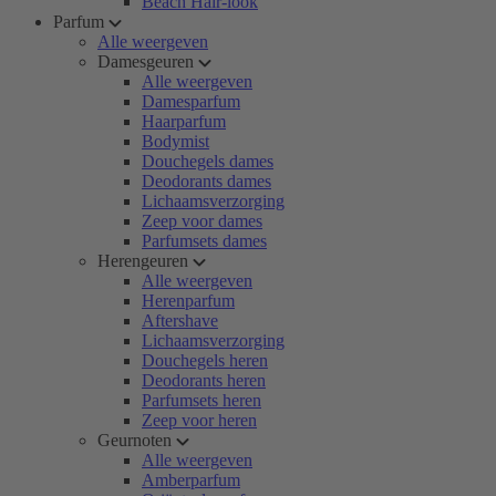
Beach Hair-look
Parfum
Alle weergeven
Damesgeuren
Alle weergeven
Damesparfum
Haarparfum
Bodymist
Douchegels dames
Deodorants dames
Lichaamsverzorging
Zeep voor dames
Parfumsets dames
Herengeuren
Alle weergeven
Herenparfum
Aftershave
Lichaamsverzorging
Douchegels heren
Deodorants heren
Parfumsets heren
Zeep voor heren
Geurnoten
Alle weergeven
Amberparfum