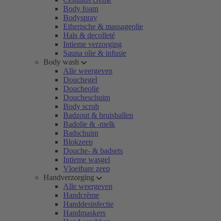
Body foam
Bodyspray
Etherische & massageolie
Hals & decolleté
Intieme verzorging
Sauna olie & infusie
Body wash
Alle weergeven
Douchegel
Doucheolie
Doucheschuim
Body scrub
Badzout & bruisballen
Badolie & -melk
Badschuim
Blokzeep
Douche- & badsets
Intieme wasgel
Vloeibare zeep
Handverzorging
Alle weergeven
Handcrème
Handdesinfectie
Handmaskers