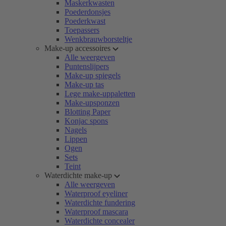
Maskerkwasten
Poederdonsjes
Poederkwast
Toepassers
Wenkbrauwborsteltje
Make-up accessoires
Alle weergeven
Puntenslijpers
Make-up spiegels
Make-up tas
Lege make-uppaletten
Make-upsponzen
Blotting Paper
Konjac spons
Nagels
Lippen
Ogen
Sets
Teint
Waterdichte make-up
Alle weergeven
Waterproof eyeliner
Waterdichte fundering
Waterproof mascara
Waterdichte concealer