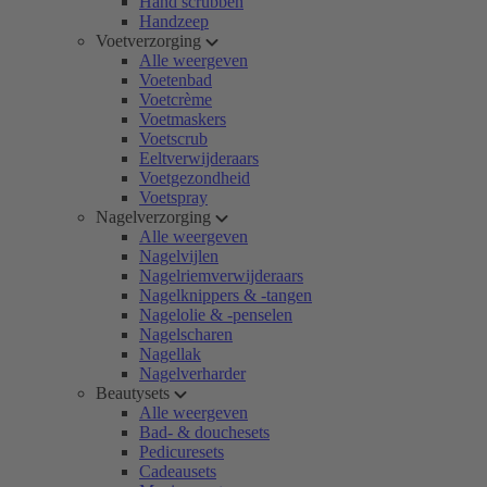
Hand scrubben
Handzeep
Voetverzorging
Alle weergeven
Voetenbad
Voetcrème
Voetmaskers
Voetscrub
Eeltverwijderaars
Voetgezondheid
Voetspray
Nagelverzorging
Alle weergeven
Nagelvijlen
Nagelriemverwijderaars
Nagelknippers & -tangen
Nagelolie & -penselen
Nagelscharen
Nagellak
Nagelverharder
Beautysets
Alle weergeven
Bad- & douchesets
Pedicuresets
Cadeausets