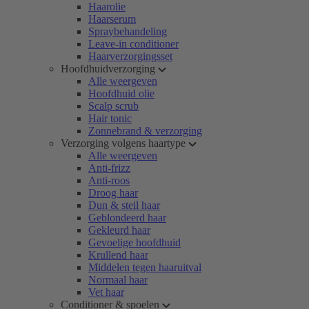
Haarolie
Haarserum
Spraybehandeling
Leave-in conditioner
Haarverzorgingsset
Hoofdhuidverzorging
Alle weergeven
Hoofdhuid olie
Scalp scrub
Hair tonic
Zonnebrand & verzorging
Verzorging volgens haartype
Alle weergeven
Anti-frizz
Anti-roos
Droog haar
Dun & steil haar
Geblondeerd haar
Gekleurd haar
Gevoelige hoofdhuid
Krullend haar
Middelen tegen haaruitval
Normaal haar
Vet haar
Conditioner & spoelen