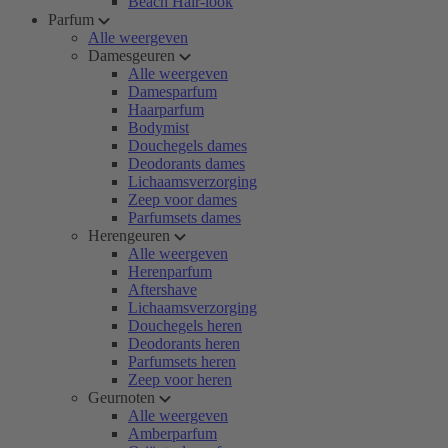
Beach Hair-look
Parfum
Alle weergeven
Damesgeuren
Alle weergeven
Damesparfum
Haarparfum
Bodymist
Douchegels dames
Deodorants dames
Lichaamsverzorging
Zeep voor dames
Parfumsets dames
Herengeuren
Alle weergeven
Herenparfum
Aftershave
Lichaamsverzorging
Douchegels heren
Deodorants heren
Parfumsets heren
Zeep voor heren
Geurnoten
Alle weergeven
Amberparfum