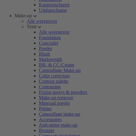
Kappersscharen
Uitdunscharen
Make-up
Alle weergeven
Teint
Alle weergeven
Foundation
Concealer
Poeder
Blush
Markeerstift
BB- & CC-Cream
Camouflage Make-up
Color correctors
Contour palette
Contouring
Fixing sprays & powders
Make-up remover
Mineraal poeder
Primer
Camouflage make-up
Accessoires
Anti-aging make-up
Bronzer
Compacte foundation