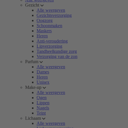
Gezicht
Alle weergeven
Gezichtsverzorging
Oogzorg
Schoonmaken
Maskers
Heren
Anti-veroudering
Lipverzorging
Tandheelkundige zorg
Verzorging van de zon
Parfum
Alle weergeven
Dames
Heren
Unisex
Make-up
Alle weergeven
Ogen
Lippen
Nagels
Teint
Lichaam
Alle weergeven