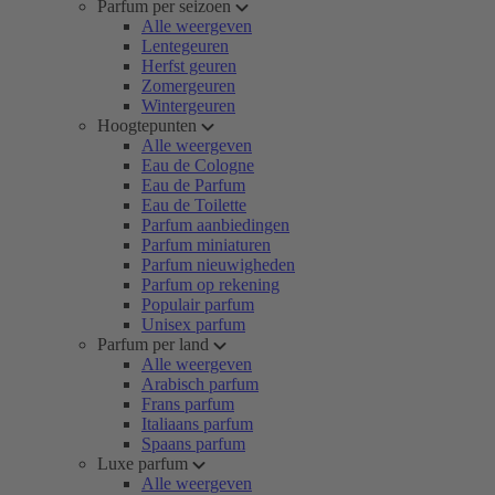
Parfum per seizoen
Alle weergeven
Lentegeuren
Herfst geuren
Zomergeuren
Wintergeuren
Hoogtepunten
Alle weergeven
Eau de Cologne
Eau de Parfum
Eau de Toilette
Parfum aanbiedingen
Parfum miniaturen
Parfum nieuwigheden
Parfum op rekening
Populair parfum
Unisex parfum
Parfum per land
Alle weergeven
Arabisch parfum
Frans parfum
Italiaans parfum
Spaans parfum
Luxe parfum
Alle weergeven