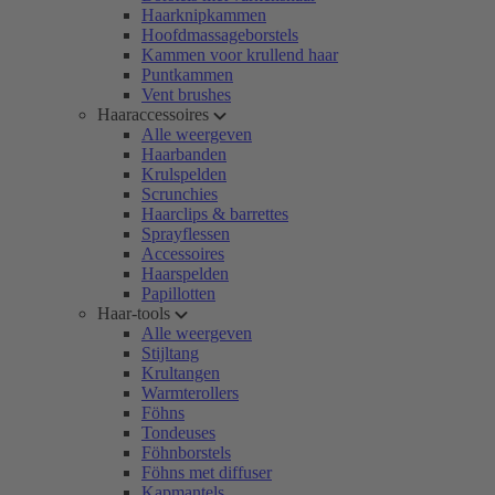
Haarknipkammen
Hoofdmassageborstels
Kammen voor krullend haar
Puntkammen
Vent brushes
Haaraccessoires
Alle weergeven
Haarbanden
Krulspelden
Scrunchies
Haarclips & barrettes
Sprayflessen
Accessoires
Haarspelden
Papillotten
Haar-tools
Alle weergeven
Stijltang
Krultangen
Warmterollers
Föhns
Tondeuses
Föhnborstels
Föhns met diffuser
Kapmantels