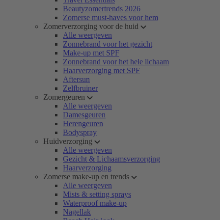
Beautyzomertrends 2026
Zomerse must-haves voor hem
Zomerverzorging voor de huid
Alle weergeven
Zonnebrand voor het gezicht
Make-up met SPF
Zonnebrand voor het hele lichaam
Haarverzorging met SPF
Aftersun
Zelfbruiner
Zomergeuren
Alle weergeven
Damesgeuren
Herengeuren
Bodyspray
Huidverzorging
Alle weergeven
Gezicht & Lichaamsverzorging
Haarverzorging
Zomerse make-up en trends
Alle weergeven
Mists & setting sprays
Waterproof make-up
Nagellak