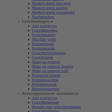
Maskers tegen mee-eters
Maskers tegen puistjes
Maskers tegen veroudering
Nachtmaskers
Gezichtsreinigers
Alle weergeven
Gezichtspeeling
Gezichtstoners
Micellair water
Reinigingsgel
Reinigingsolie
Gezichtreinigingssets
Gezichtszeep
Make-up remover
Make-up remover doekjes
Make-up remover pads
Reinigend schuim
Reinigingscrème
Reinigingsmelk
Reinigingspoeder
Beautyapparatuur en -accessoires
Alle weergeven
Gezichtsmassage
Borstels voor gezichtsreiniging
Gezichtsreinigers