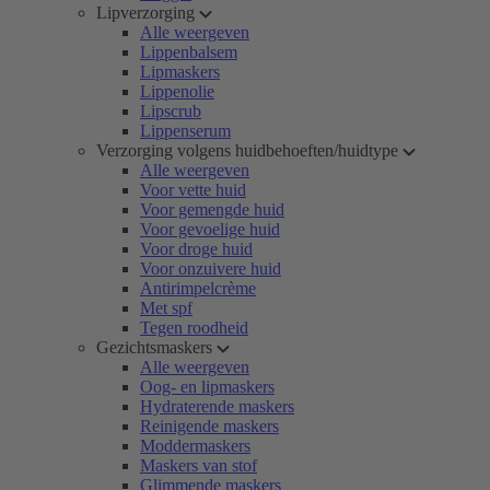
Lipverzorging
Alle weergeven
Lippenbalsem
Lipmaskers
Lippenolie
Lipscrub
Lippenserum
Verzorging volgens huidbehoeften/huidtype
Alle weergeven
Voor vette huid
Voor gemengde huid
Voor gevoelige huid
Voor droge huid
Voor onzuivere huid
Antirimpelcrème
Met spf
Tegen roodheid
Gezichtsmaskers
Alle weergeven
Oog- en lipmaskers
Hydraterende maskers
Reinigende maskers
Moddermaskers
Maskers van stof
Glimmende maskers