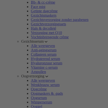
Bb- & cc-crème
Face mist
Getinte dagcrème
Gezichtsmaskers
Gezichtsverzorging zonder parabenen
Gezichtverzorgingssets
Hals & decolleté
Verzorging met Q10
Vochtinbrengende crème
Gezichtsserum
Alle weergeven
Anti-agingserum
Collageen serum
Hydraterend serum
Hyaluronzuur serum
Vitamine c-serum
Ampullen
Oogverzorging
Alle weergeven
Wenkbrauw serum
Oogcrème
Oogmaskers & -pads
Oogserum
Wimperserum
Ooggel