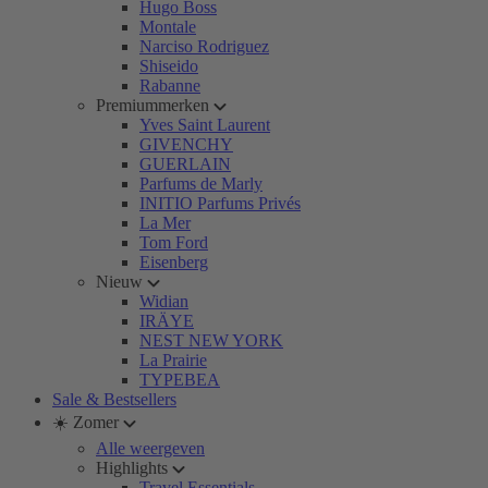
Hugo Boss
Montale
Narciso Rodriguez
Shiseido
Rabanne
Premiummerken
Yves Saint Laurent
GIVENCHY
GUERLAIN
Parfums de Marly
INITIO Parfums Privés
La Mer
Tom Ford
Eisenberg
Nieuw
Widian
IRÄYE
NEST NEW YORK
La Prairie
TYPEBEA
Sale & Bestsellers
☀️ Zomer
Alle weergeven
Highlights
Travel Essentials