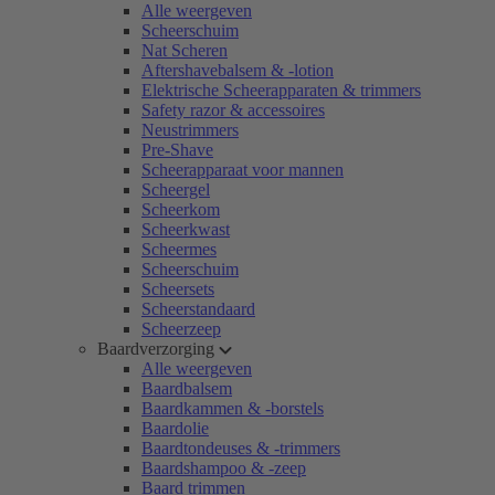
Alle weergeven
Scheerschuim
Nat Scheren
Aftershavebalsem & -lotion
Elektrische Scheerapparaten & trimmers
Safety razor & accessoires
Neustrimmers
Pre-Shave
Scheerapparaat voor mannen
Scheergel
Scheerkom
Scheerkwast
Scheermes
Scheerschuim
Scheersets
Scheerstandaard
Scheerzeep
Baardverzorging
Alle weergeven
Baardbalsem
Baardkammen & -borstels
Baardolie
Baardtondeuses & -trimmers
Baardshampoo & -zeep
Baard trimmen