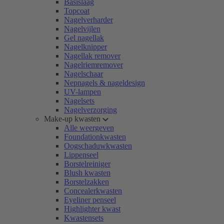
Basislaag
Topcoat
Nagelverharder
Nagelvijlen
Gel nagellak
Nagelknipper
Nagellak remover
Nagelriemremover
Nagelschaar
Nepnagels & nageldesign
UV-lampen
Nagelsets
Nagelverzorging
Make-up kwasten
Alle weergeven
Foundationkwasten
Oogschaduwkwasten
Lippenseel
Borstelreiniger
Blush kwasten
Borstelzakken
Concealerkwasten
Eyeliner penseel
Highlighter kwast
Kwastensets