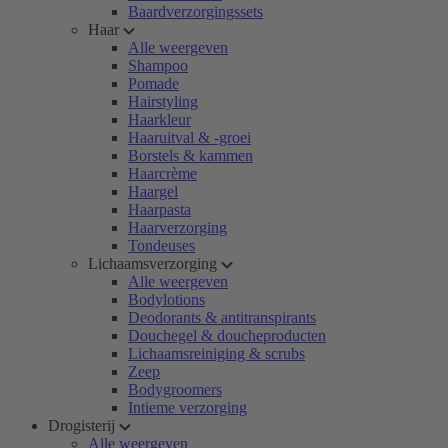
Baardverzorgingssets
Haar
Alle weergeven
Shampoo
Pomade
Hairstyling
Haarkleur
Haaruitval & -groei
Borstels & kammen
Haarcrème
Haargel
Haarpasta
Haarverzorging
Tondeuses
Lichaamsverzorging
Alle weergeven
Bodylotions
Deodorants & antitranspirants
Douchegel & doucheproducten
Lichaamsreiniging & scrubs
Zeep
Bodygroomers
Intieme verzorging
Drogisterij
Alle weergeven