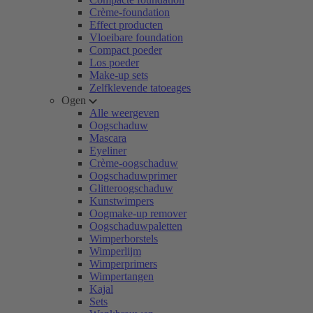
Crème-foundation
Effect producten
Vloeibare foundation
Compact poeder
Los poeder
Make-up sets
Zelfklevende tatoeages
Ogen
Alle weergeven
Oogschaduw
Mascara
Eyeliner
Crème-oogschaduw
Oogschaduwprimer
Glitteroogschaduw
Kunstwimpers
Oogmake-up remover
Oogschaduwpaletten
Wimperborstels
Wimperlijm
Wimperprimers
Wimpertangen
Kajal
Sets