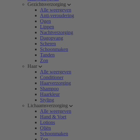
Gezichtsverzorging
Alle weergeven
Anti-veroudering
Ogen
Lippen
Nachtverzorging
Dagopvang
Scheren
Schoonmaken
Tanden
Zon
Haar
Alle weergeven
Conditioner
Haarverzorging
Shampoo
Haarkleur
Styling
Lichaamsverzorging
Alle weergeven
Hand & Voet
Lotions
Oliën
Schoonmaken
Zon