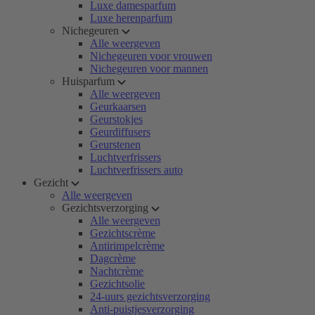
Luxe damesparfum
Luxe herenparfum
Nichegeuren
Alle weergeven
Nichegeuren voor vrouwen
Nichegeuren voor mannen
Huisparfum
Alle weergeven
Geurkaarsen
Geurstokjes
Geurdiffusers
Geurstenen
Luchtverfrissers
Luchtverfrissers auto
Gezicht
Alle weergeven
Gezichtsverzorging
Alle weergeven
Gezichtscrème
Antirimpelcrème
Dagcrème
Nachtcrème
Gezichtsolie
24-uurs gezichtsverzorging
Anti-puistjesverzorging