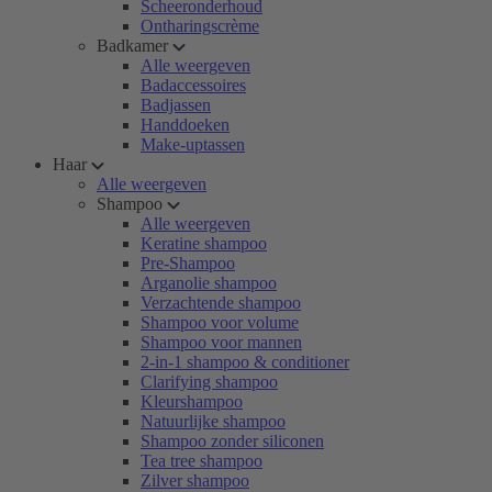
Scheeronderhoud
Ontharingscrème
Badkamer
Alle weergeven
Badaccessoires
Badjassen
Handdoeken
Make-uptassen
Haar
Alle weergeven
Shampoo
Alle weergeven
Keratine shampoo
Pre-Shampoo
Arganolie shampoo
Verzachtende shampoo
Shampoo voor volume
Shampoo voor mannen
2-in-1 shampoo & conditioner
Clarifying shampoo
Kleurshampoo
Natuurlijke shampoo
Shampoo zonder siliconen
Tea tree shampoo
Zilver shampoo