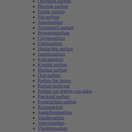
Oriëntaals parfum
Bloemig parfum
Fruitig parfum
Fris parfum
Appelparfum
Aromatisch parfum
Bergamotparfum
Chypreparfum
Citrusparfum
Houtachtig parfum
Jasmijnparfum
Kokosparfum
Kruidig parfum
Muskus parfum
Oud parfum
Parfum fris linnen
Parfum molecuul
Parfum van lelietje-van-dalen
Patchouli parfum
Poederachtig parfum
Rozenparfum
Sandelhoutparfum
Vanilleparfum
Vetiverparfum
Viooltjesparfum