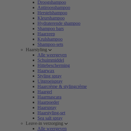
Droogshampoo
Antiroosshampoo
Herstelshampoo
Kleurshampoo
Hydraterende shampoo
Shampoo bars
Haarzeep
Krulshampoo
Shampoo-sets
Haarstyling
Alle weergeven
Schuimmiddel
Hittebescherming
Haarwax
Styling spray
Uitgroeispray
Haarcrème & stylingcrème
Haargel
Haarmascara
Haarpoeder
Haarspray
Haarstyling-set
Sea salt spray
Leave-in verzorging
Alle weergeven