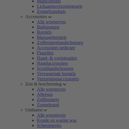
Manicuresets
Lichaamsverzorgingssets
Zonnebrandsets
Accessoires
Alle weergeven
Badsponzen
Borstels
Massageborstels
Zelfbruinerhandschoenen
Accessoires pedicure
Flanellen
Hand- & voetsieraden
Nagelaccessoires
Scrubhandschoenen
Vervangende borstels
Verzorgingsaccessoires
Zon & bescherming
Alle weergeven
Aftersun
Zelfbruiners
Zonnebrand
Ontharen
Alle weergeven
Koude en warme was
Scheermesjes