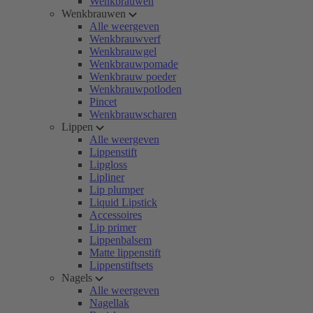
Wenkbrauwen
Wenkbrauwen
Alle weergeven
Wenkbrauwverf
Wenkbrauwgel
Wenkbrauwpomade
Wenkbrauw poeder
Wenkbrauwpotloden
Pincet
Wenkbrauwscharen
Lippen
Alle weergeven
Lippenstift
Lipgloss
Lipliner
Lip plumper
Liquid Lipstick
Accessoires
Lip primer
Lippenbalsem
Matte lippenstift
Lippenstiftsets
Nagels
Alle weergeven
Nagellak