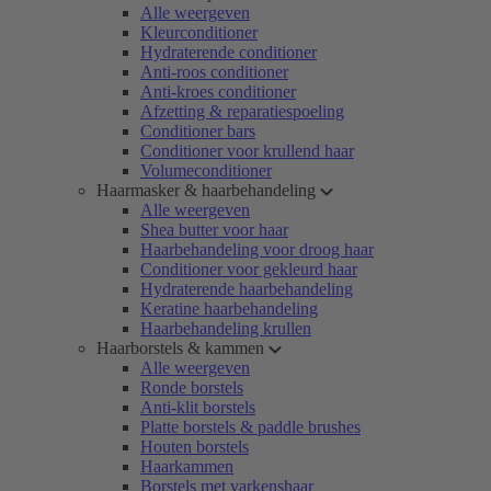
Alle weergeven
Kleurconditioner
Hydraterende conditioner
Anti-roos conditioner
Anti-kroes conditioner
Afzetting & reparatiespoeling
Conditioner bars
Conditioner voor krullend haar
Volumeconditioner
Haarmasker & haarbehandeling
Alle weergeven
Shea butter voor haar
Haarbehandeling voor droog haar
Conditioner voor gekleurd haar
Hydraterende haarbehandeling
Keratine haarbehandeling
Haarbehandeling krullen
Haarborstels & kammen
Alle weergeven
Ronde borstels
Anti-klit borstels
Platte borstels & paddle brushes
Houten borstels
Haarkammen
Borstels met varkenshaar