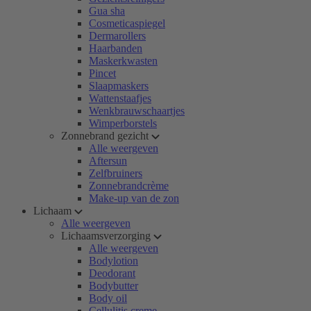
Gua sha
Cosmeticaspiegel
Dermarollers
Haarbanden
Maskerkwasten
Pincet
Slaapmaskers
Wattenstaafjes
Wenkbrauwschaartjes
Wimperborstels
Zonnebrand gezicht
Alle weergeven
Aftersun
Zelfbruiners
Zonnebrandcrème
Make-up van de zon
Lichaam
Alle weergeven
Lichaamsverzorging
Alle weergeven
Bodylotion
Deodorant
Bodybutter
Body oil
Cellulitis creme