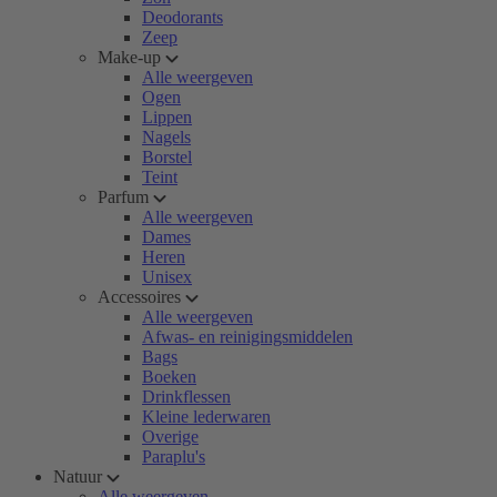
Deodorants
Zeep
Make-up
Alle weergeven
Ogen
Lippen
Nagels
Borstel
Teint
Parfum
Alle weergeven
Dames
Heren
Unisex
Accessoires
Alle weergeven
Afwas- en reinigingsmiddelen
Bags
Boeken
Drinkflessen
Kleine lederwaren
Overige
Paraplu's
Natuur
Alle weergeven