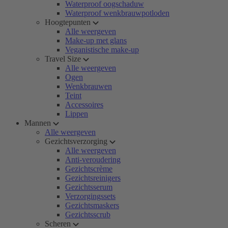
Waterproof oogschaduw
Waterproof wenkbrauwpotloden
Hoogtepunten
Alle weergeven
Make-up met glans
Veganistische make-up
Travel Size
Alle weergeven
Ogen
Wenkbrauwen
Teint
Accessoires
Lippen
Mannen
Alle weergeven
Gezichtsverzorging
Alle weergeven
Anti-veroudering
Gezichtscrème
Gezichtsreinigers
Gezichtsserum
Verzorgingssets
Gezichtsmaskers
Gezichtsscrub
Scheren