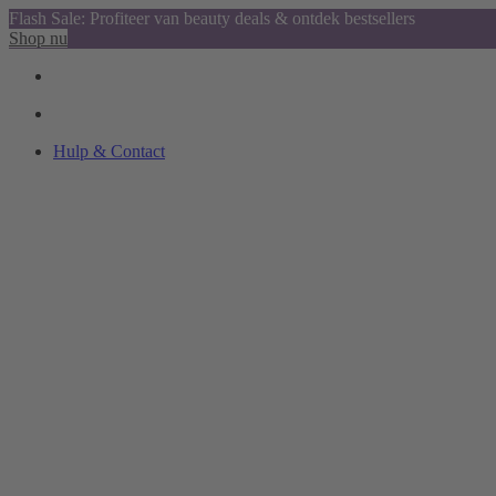
Flash Sale: Profiteer van beauty deals & ontdek bestsellers
Shop nu
Hulp & Contact