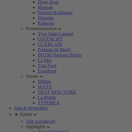
Hugo Boss
Montale
Narciso Rodriguez
Shiseido
Rabanne
Premiummerken
Yves Saint Laurent
GIVENCHY
GUERLAIN
Parfums de Marly
INITIO Parfums Privés
La Mer
Tom Ford
Eisenberg
Nieuw
Widian
IRÄYE
NEST NEW YORK
La Prairie
TYPEBEA
Sale & Bestsellers
☀️ Zomer
Alle weergeven
Highlights
Travel Essentials