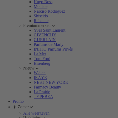
Hugo Boss
Montale
Narciso Rodriguez
Shiseido
Rabanne
Premiummerken
Yves Saint Laurent
GIVENCHY
GUERLAIN
Parfums de Marly
INITIO Parfums Privés
La Mer
Tom Ford
Eisenberg
Nieuw
Widian
IRÄYE
NEST NEW YORK
Farmacy Beauty
La Prairie
TYPEBEA
Promo
☀️ Zomer
Alle weergeven
Highlights