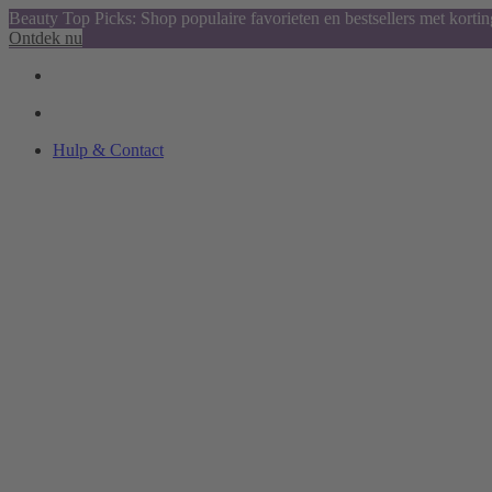
Beauty Top Picks: Shop populaire favorieten en bestsellers met kortin
Ontdek nu
Hulp & Contact