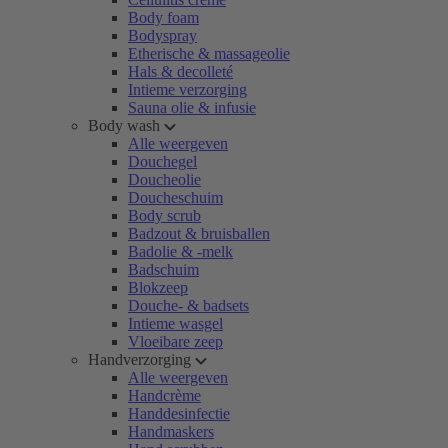
Body foam
Bodyspray
Etherische & massageolie
Hals & decolleté
Intieme verzorging
Sauna olie & infusie
Body wash
Alle weergeven
Douchegel
Doucheolie
Doucheschuim
Body scrub
Badzout & bruisballen
Badolie & -melk
Badschuim
Blokzeep
Douche- & badsets
Intieme wasgel
Vloeibare zeep
Handverzorging
Alle weergeven
Handcrème
Handdesinfectie
Handmaskers