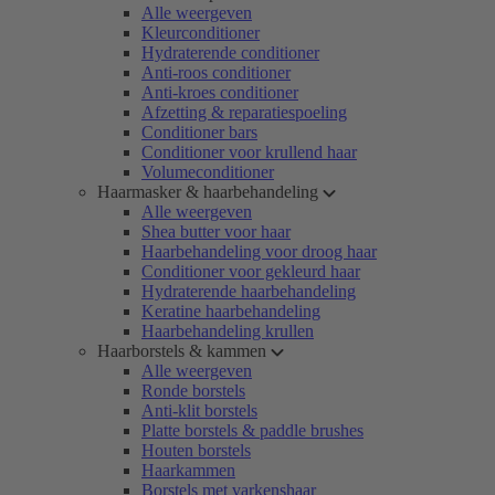
Alle weergeven
Kleurconditioner
Hydraterende conditioner
Anti-roos conditioner
Anti-kroes conditioner
Afzetting & reparatiespoeling
Conditioner bars
Conditioner voor krullend haar
Volumeconditioner
Haarmasker & haarbehandeling
Alle weergeven
Shea butter voor haar
Haarbehandeling voor droog haar
Conditioner voor gekleurd haar
Hydraterende haarbehandeling
Keratine haarbehandeling
Haarbehandeling krullen
Haarborstels & kammen
Alle weergeven
Ronde borstels
Anti-klit borstels
Platte borstels & paddle brushes
Houten borstels
Haarkammen
Borstels met varkenshaar