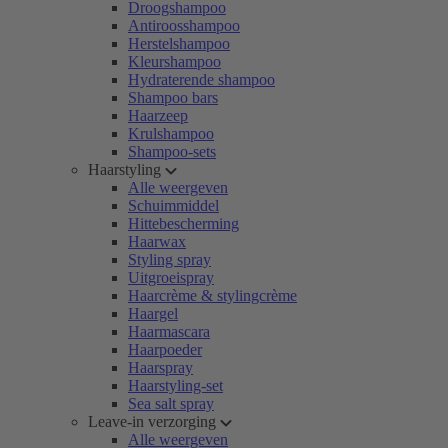
Droogshampoo
Antiroosshampoo
Herstelshampoo
Kleurshampoo
Hydraterende shampoo
Shampoo bars
Haarzeep
Krulshampoo
Shampoo-sets
Haarstyling
Alle weergeven
Schuimmiddel
Hittebescherming
Haarwax
Styling spray
Uitgroeispray
Haarcrème & stylingcrème
Haargel
Haarmascara
Haarpoeder
Haarspray
Haarstyling-set
Sea salt spray
Leave-in verzorging
Alle weergeven