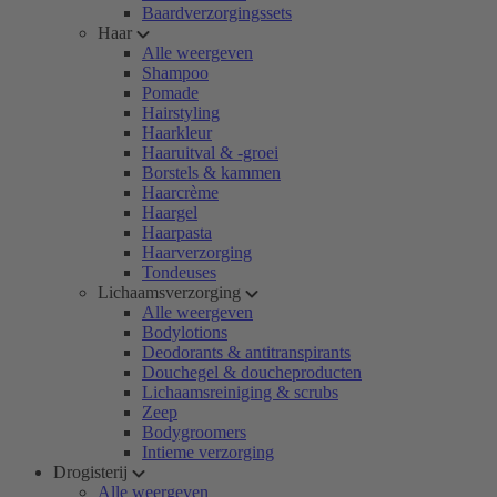
Baardverzorgingssets
Haar
Alle weergeven
Shampoo
Pomade
Hairstyling
Haarkleur
Haaruitval & -groei
Borstels & kammen
Haarcrème
Haargel
Haarpasta
Haarverzorging
Tondeuses
Lichaamsverzorging
Alle weergeven
Bodylotions
Deodorants & antitranspirants
Douchegel & doucheproducten
Lichaamsreiniging & scrubs
Zeep
Bodygroomers
Intieme verzorging
Drogisterij
Alle weergeven