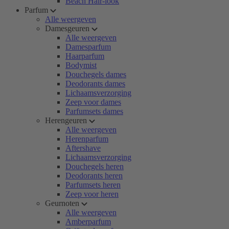
Beach Hair-look
Parfum
Alle weergeven
Damesgeuren
Alle weergeven
Damesparfum
Haarparfum
Bodymist
Douchegels dames
Deodorants dames
Lichaamsverzorging
Zeep voor dames
Parfumsets dames
Herengeuren
Alle weergeven
Herenparfum
Aftershave
Lichaamsverzorging
Douchegels heren
Deodorants heren
Parfumsets heren
Zeep voor heren
Geurnoten
Alle weergeven
Amberparfum