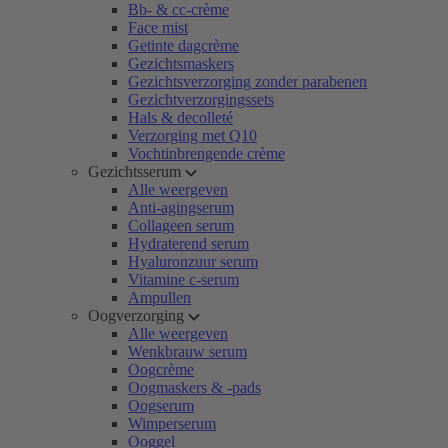
Bb- & cc-crème
Face mist
Getinte dagcrème
Gezichtsmaskers
Gezichtsverzorging zonder parabenen
Gezichtverzorgingssets
Hals & decolleté
Verzorging met Q10
Vochtinbrengende crème
Gezichtsserum
Alle weergeven
Anti-agingserum
Collageen serum
Hydraterend serum
Hyaluronzuur serum
Vitamine c-serum
Ampullen
Oogverzorging
Alle weergeven
Wenkbrauw serum
Oogcrème
Oogmaskers & -pads
Oogserum
Wimperserum
Ooggel