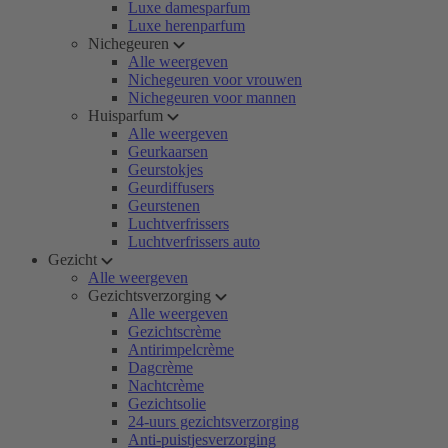
Luxe damesparfum
Luxe herenparfum
Nichegeuren
Alle weergeven
Nichegeuren voor vrouwen
Nichegeuren voor mannen
Huisparfum
Alle weergeven
Geurkaarsen
Geurstokjes
Geurdiffusers
Geurstenen
Luchtverfrissers
Luchtverfrissers auto
Gezicht
Alle weergeven
Gezichtsverzorging
Alle weergeven
Gezichtscrème
Antirimpelcrème
Dagcrème
Nachtcrème
Gezichtsolie
24-uurs gezichtsverzorging
Anti-puistjesverzorging