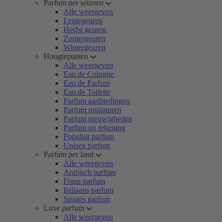
Parfum per seizoen
Alle weergeven
Lentegeuren
Herfst geuren
Zomergeuren
Wintergeuren
Hoogtepunten
Alle weergeven
Eau de Cologne
Eau de Parfum
Eau de Toilette
Parfum aanbiedingen
Parfum miniaturen
Parfum nieuwigheden
Parfum op rekening
Populair parfum
Unisex parfum
Parfum per land
Alle weergeven
Arabisch parfum
Frans parfum
Italiaans parfum
Spaans parfum
Luxe parfum
Alle weergeven