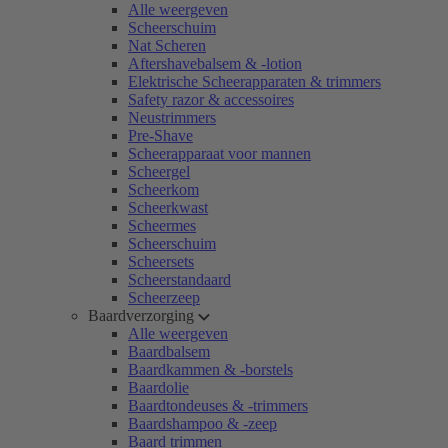
Alle weergeven
Scheerschuim
Nat Scheren
Aftershavebalsem & -lotion
Elektrische Scheerapparaten & trimmers
Safety razor & accessoires
Neustrimmers
Pre-Shave
Scheerapparaat voor mannen
Scheergel
Scheerkom
Scheerkwast
Scheermes
Scheerschuim
Scheersets
Scheerstandaard
Scheerzeep
Baardverzorging
Alle weergeven
Baardbalsem
Baardkammen & -borstels
Baardolie
Baardtondeuses & -trimmers
Baardshampoo & -zeep
Baard trimmen