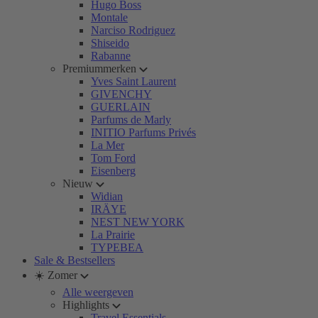
Hugo Boss
Montale
Narciso Rodriguez
Shiseido
Rabanne
Premiummerken
Yves Saint Laurent
GIVENCHY
GUERLAIN
Parfums de Marly
INITIO Parfums Privés
La Mer
Tom Ford
Eisenberg
Nieuw
Widian
IRÄYE
NEST NEW YORK
La Prairie
TYPEBEA
Sale & Bestsellers
☀️ Zomer
Alle weergeven
Highlights
Travel Essentials