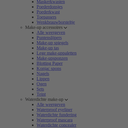
Maskerkwasten
Poederdonsjes
Poederkwast
Toepassers
Wenkbrauwborsteltje
Make-up accessoires
Alle weergeven
Puntenslijpers
Make-up spiegels
Make-up tas
Lege make-uppaletten
Make-upsponzen
Blotting Paper
Konjac spons
Nagels
Lippen
Ogen
Sets
Teint
Waterdichte make-up
Alle weergeven
Waterproof eyeliner
Waterdichte fundering
Waterproof mascara
Waterdichte concealer