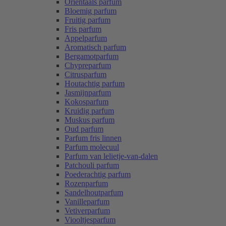
Oriëntaals parfum
Bloemig parfum
Fruitig parfum
Fris parfum
Appelparfum
Aromatisch parfum
Bergamotparfum
Chypreparfum
Citrusparfum
Houtachtig parfum
Jasmijnparfum
Kokosparfum
Kruidig parfum
Muskus parfum
Oud parfum
Parfum fris linnen
Parfum molecuul
Parfum van lelietje-van-dalen
Patchouli parfum
Poederachtig parfum
Rozenparfum
Sandelhoutparfum
Vanilleparfum
Vetiverparfum
Viooltjesparfum