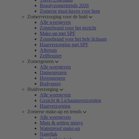
Beautyzomertrends 2026
Zomerse must-haves voor hem
Zomerverzorging voor de huid
Alle weergeven
Zonnebrand voor het gezicht
Make-up met SPF
Zonnebrand voor het hele lichaam
Haarverzorging met SPF
Aftersun
Zelfbruiner
Zomergeuren
Alle weergeven
Damesgeuren
Herengeuren
Bodyspray
Huidverzorging
Alle weergeven
Gezicht & Lichaamsverzorging
Haarverzorging
Zomerse make-up en trends
Alle weergeven
Mists & setting sprays
Waterproof make-up
Nagellak