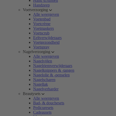
Hand scrubben
Handzeep
Voetverzorging
Alle weergeven
Voetenbad
Voetcrème
Voetmaskers
Voetscrub
Eeltverwijderaars
Voetgezondheid
Voetspray
Nagelverzorging
Alle weergeven
Nagelvijlen
Nagelriemverwijderaars
Nagelknippers & -tangen
Nagelolie & -penselen
Nagelscharen
Nagellak
Nagelverharder
Beautysets
Alle weergeven
Bad- & douchesets
Pedicuresets
Cadeausets