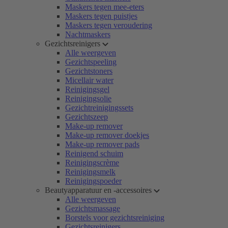
Maskers tegen mee-eters
Maskers tegen puistjes
Maskers tegen veroudering
Nachtmaskers
Gezichtsreinigers
Alle weergeven
Gezichtspeeling
Gezichtstoners
Micellair water
Reinigingsgel
Reinigingsolie
Gezichtreinigingssets
Gezichtszeep
Make-up remover
Make-up remover doekjes
Make-up remover pads
Reinigend schuim
Reinigingscrème
Reinigingsmelk
Reinigingspoeder
Beautyapparatuur en -accessoires
Alle weergeven
Gezichtsmassage
Borstels voor gezichtsreiniging
Gezichtsreinigers