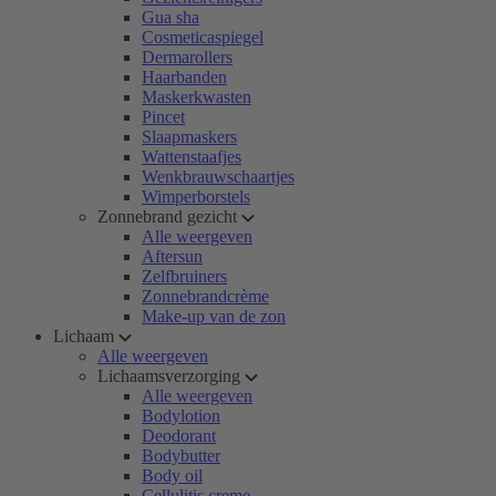
Gua sha
Cosmeticaspiegel
Dermarollers
Haarbanden
Maskerkwasten
Pincet
Slaapmaskers
Wattenstaafjes
Wenkbrauwschaartjes
Wimperborstels
Zonnebrand gezicht
Alle weergeven
Aftersun
Zelfbruiners
Zonnebrandcrème
Make-up van de zon
Lichaam
Alle weergeven
Lichaamsverzorging
Alle weergeven
Bodylotion
Deodorant
Bodybutter
Body oil
Cellulitis creme