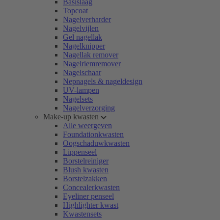
Basislaag
Topcoat
Nagelverharder
Nagelvijlen
Gel nagellak
Nagelknipper
Nagellak remover
Nagelriemremover
Nagelschaar
Nepnagels & nageldesign
UV-lampen
Nagelsets
Nagelverzorging
Make-up kwasten
Alle weergeven
Foundationkwasten
Oogschaduwkwasten
Lippenseel
Borstelreiniger
Blush kwasten
Borstelzakken
Concealerkwasten
Eyeliner penseel
Highlighter kwast
Kwastensets