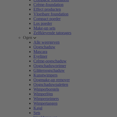
Crème-foundation
Effect producten
Vloeibare foundation
Compact poeder
Los poeder
Make-up sets
Zelfklevende tatoeages
Ogen
Alle weergeven
Oogschaduw
Mascara
Eyeliner
Crème-oogschaduw
Oogschaduwprimer
Glitteroogschaduw
Kunstwimpers
Oogmake-up remover
Oogschaduwpaletten
Wimperborstels
Wimperlijm
Wimperprimers
Wimpertangen
Kajal
Sets