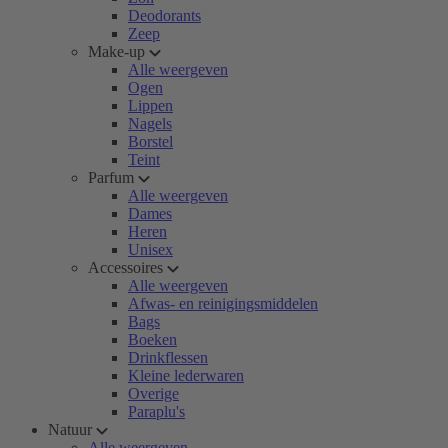
Deodorants
Zeep
Make-up
Alle weergeven
Ogen
Lippen
Nagels
Borstel
Teint
Parfum
Alle weergeven
Dames
Heren
Unisex
Accessoires
Alle weergeven
Afwas- en reinigingsmiddelen
Bags
Boeken
Drinkflessen
Kleine lederwaren
Overige
Paraplu's
Natuur
Alle weergeven