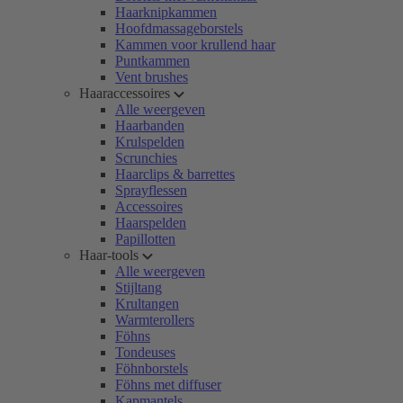
Haarknipkammen
Hoofdmassageborstels
Kammen voor krullend haar
Puntkammen
Vent brushes
Haaraccessoires
Alle weergeven
Haarbanden
Krulspelden
Scrunchies
Haarclips & barrettes
Sprayflessen
Accessoires
Haarspelden
Papillotten
Haar-tools
Alle weergeven
Stijltang
Krultangen
Warmterollers
Föhns
Tondeuses
Föhnborstels
Föhns met diffuser
Kapmantels