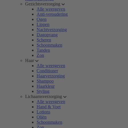
Gezichtsverzorging
Alle weergeven
Anti-veroudering
Ogen
Lippen
Nachtverzorging
Dagopvang
Scheren
Schoonmaken
Tanden
Zon
Haar
Alle weergeven
Conditioner
Haarverzorging
Shampoo
Haarkleur
Styling
Lichaamsverzorging
Alle weergeven
Hand & Voet
Lotions
Oliën
Schoonmaken
Zon