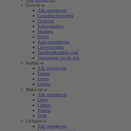
Gezicht
Alle weergeven
Gezichtsverzorging
Oogzorg
Schoonmaken
Maskers
Heren
Anti-veroudering
Lipverzorging
Tandheelkundige zorg
Verzorging van de zon
Parfum
Alle weergeven
Dames
Heren
Unisex
Make-up
Alle weergeven
Ogen
Lippen
Nagels
Teint
Lichaam
Alle weergeven