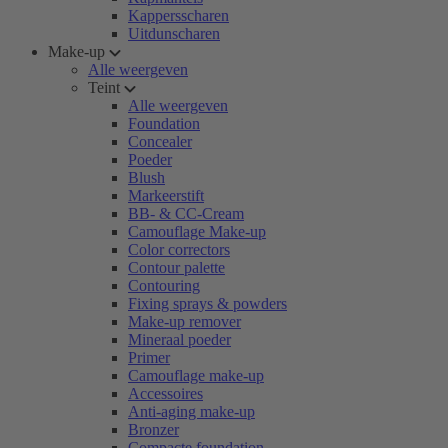
Kappersscharen
Uitdunscharen
Make-up
Alle weergeven
Teint
Alle weergeven
Foundation
Concealer
Poeder
Blush
Markeerstift
BB- & CC-Cream
Camouflage Make-up
Color correctors
Contour palette
Contouring
Fixing sprays & powders
Make-up remover
Mineraal poeder
Primer
Camouflage make-up
Accessoires
Anti-aging make-up
Bronzer
Compacte foundation