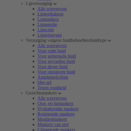
Lipverzorging
Alle weergeven
Lippenbalsem
Lipmaskers
Lippenolie
Lipscrub
Lippenserum
Verzorging volgens huidbehoeften/huidtype
Alle weergeven
Voor vette huid
Voor gemengde huid
Voor gevoelige huid
Voor droge huid
Voor onzuivere huid
Antirimpelcrème
Met spf
Tegen roodheid
Gezichtsmaskers
Alle weergeven
Oog- en lipmaskers
Hydraterende maskers
Reinigende maskers
Moddermaskers
Maskers van stof
Glimmende maskers