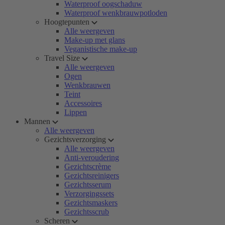
Waterproof oogschaduw
Waterproof wenkbrauwpotloden
Hoogtepunten
Alle weergeven
Make-up met glans
Veganistische make-up
Travel Size
Alle weergeven
Ogen
Wenkbrauwen
Teint
Accessoires
Lippen
Mannen
Alle weergeven
Gezichtsverzorging
Alle weergeven
Anti-veroudering
Gezichtscrème
Gezichtsreinigers
Gezichtsserum
Verzorgingssets
Gezichtsmaskers
Gezichtsscrub
Scheren