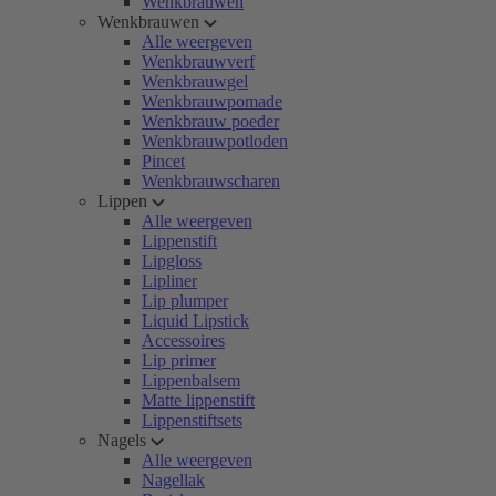
Wenkbrauwen
Wenkbrauwen
Alle weergeven
Wenkbrauwverf
Wenkbrauwgel
Wenkbrauwpomade
Wenkbrauw poeder
Wenkbrauwpotloden
Pincet
Wenkbrauwscharen
Lippen
Alle weergeven
Lippenstift
Lipgloss
Lipliner
Lip plumper
Liquid Lipstick
Accessoires
Lip primer
Lippenbalsem
Matte lippenstift
Lippenstiftsets
Nagels
Alle weergeven
Nagellak