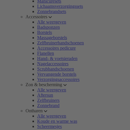
Manicuresets
Lichaamsverzorgingssets
Zonnebrandsets
Accessoires
Alle weergeven
Badsponzen
Borstels
Massageborstels
Zelfbruinerhandschoenen
Accessoires pedicure
Flanellen
Hand- & voetsieraden
Nagelaccessoires
Scrubhandschoenen
Vervangende borstels
Verzorgingsaccessoires
Zon & bescherming
Alle weergeven
Aftersun
Zelfbruiners
Zonnebrand
Ontharen
Alle weergeven
Koude en warme was
Scheermesjes