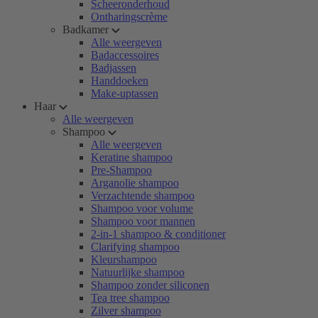
Scheeronderhoud
Ontharingscrème
Badkamer
Alle weergeven
Badaccessoires
Badjassen
Handdoeken
Make-uptassen
Haar
Alle weergeven
Shampoo
Alle weergeven
Keratine shampoo
Pre-Shampoo
Arganolie shampoo
Verzachtende shampoo
Shampoo voor volume
Shampoo voor mannen
2-in-1 shampoo & conditioner
Clarifying shampoo
Kleurshampoo
Natuurlijke shampoo
Shampoo zonder siliconen
Tea tree shampoo
Zilver shampoo