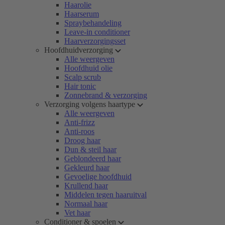
Haarolie
Haarserum
Spraybehandeling
Leave-in conditioner
Haarverzorgingsset
Hoofdhuidverzorging
Alle weergeven
Hoofdhuid olie
Scalp scrub
Hair tonic
Zonnebrand & verzorging
Verzorging volgens haartype
Alle weergeven
Anti-frizz
Anti-roos
Droog haar
Dun & steil haar
Geblondeerd haar
Gekleurd haar
Gevoelige hoofdhuid
Krullend haar
Middelen tegen haaruitval
Normaal haar
Vet haar
Conditioner & spoelen