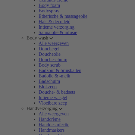
Body foam
Bodyspray
Etherische & massageolie
Hals & decolleté
Intieme verzorging
Sauna olie & infusie
Body wash
Alle weergeven
Douchegel
Doucheolie
Doucheschuim
Body scrub
Badzout & bruisballen
Badolie & -melk
Badschuim
Blokzeep
Douche- & badsets
Intieme wasgel
Vloeibare zeep
Handverzorging
Alle weergeven
Handcrème
Handdesinfectie
Handmaskers