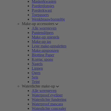
Maskerkwasten
Poederdonsjes
Poederkwast
Toepassers
Wenkbrauwborsteltje
Make-up accessoires
Alle weergeven
Puntenslijpers
Make-up spiegels
Make-up tas
Lege make-uppaletten
Make-upsponzen
Blotting Paper
Konjac spons
Nagels
Lippen
Ogen
Sets
Teint
Waterdichte make-up
Alle weergeven
Waterproof eyeliner
Waterdichte fundering
Waterproof mascara
Waterdichte concealer