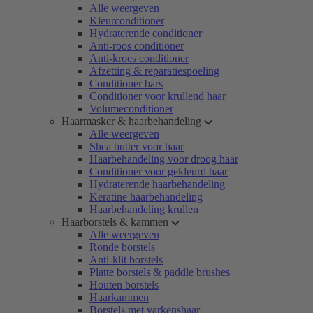
Alle weergeven
Kleurconditioner
Hydraterende conditioner
Anti-roos conditioner
Anti-kroes conditioner
Afzetting & reparatiespoeling
Conditioner bars
Conditioner voor krullend haar
Volumeconditioner
Haarmasker & haarbehandeling
Alle weergeven
Shea butter voor haar
Haarbehandeling voor droog haar
Conditioner voor gekleurd haar
Hydraterende haarbehandeling
Keratine haarbehandeling
Haarbehandeling krullen
Haarborstels & kammen
Alle weergeven
Ronde borstels
Anti-klit borstels
Platte borstels & paddle brushes
Houten borstels
Haarkammen
Borstels met varkenshaar