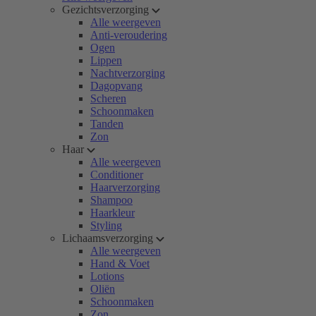
Gezichtsverzorging
Alle weergeven
Anti-veroudering
Ogen
Lippen
Nachtverzorging
Dagopvang
Scheren
Schoonmaken
Tanden
Zon
Haar
Alle weergeven
Conditioner
Haarverzorging
Shampoo
Haarkleur
Styling
Lichaamsverzorging
Alle weergeven
Hand & Voet
Lotions
Oliën
Schoonmaken
Zon