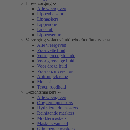
Lipverzorging
Alle weergeven
Lippenbalsem
Lipmaskers
Lippenolie
Lipscrub
Lippenserum
Verzorging volgens huidbehoeften/huidtype
Alle weergeven
Voor vette huid
Voor gemengde huid
Voor gevoelige huid
Voor droge huid
Voor onzuivere huid
Antirimpelcrème
Met spf
Tegen roodheid
Gezichtsmaskers
Alle weergeven
Oog- en lipmaskers
Hydraterende maskers
Reinigende maskers
Moddermaskers
Maskers van stof
Glimmende maskers