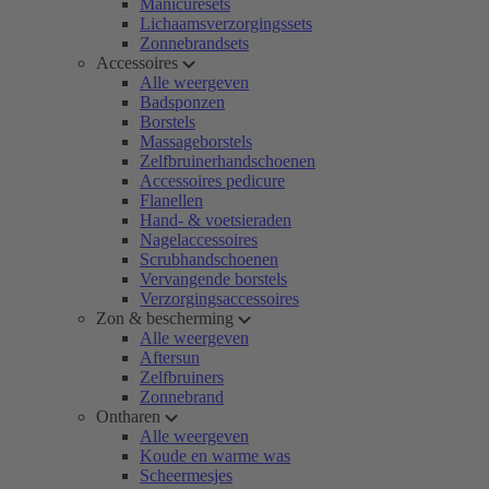
Manicuresets
Lichaamsverzorgingssets
Zonnebrandsets
Accessoires
Alle weergeven
Badsponzen
Borstels
Massageborstels
Zelfbruinerhandschoenen
Accessoires pedicure
Flanellen
Hand- & voetsieraden
Nagelaccessoires
Scrubhandschoenen
Vervangende borstels
Verzorgingsaccessoires
Zon & bescherming
Alle weergeven
Aftersun
Zelfbruiners
Zonnebrand
Ontharen
Alle weergeven
Koude en warme was
Scheermesjes