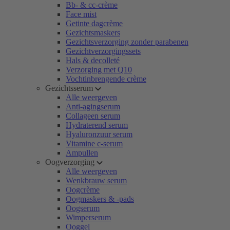
Bb- & cc-crème
Face mist
Getinte dagcrème
Gezichtsmaskers
Gezichtsverzorging zonder parabenen
Gezichtverzorgingssets
Hals & decolleté
Verzorging met Q10
Vochtinbrengende crème
Gezichtsserum
Alle weergeven
Anti-agingserum
Collageen serum
Hydraterend serum
Hyaluronzuur serum
Vitamine c-serum
Ampullen
Oogverzorging
Alle weergeven
Wenkbrauw serum
Oogcrème
Oogmaskers & -pads
Oogserum
Wimperserum
Ooggel