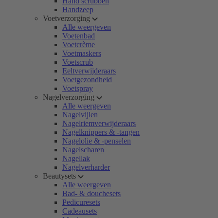
Hand scrubben
Handzeep
Voetverzorging
Alle weergeven
Voetenbad
Voetcrème
Voetmaskers
Voetscrub
Eeltverwijderaars
Voetgezondheid
Voetspray
Nagelverzorging
Alle weergeven
Nagelvijlen
Nagelriemverwijderaars
Nagelknippers & -tangen
Nagelolie & -penselen
Nagelscharen
Nagellak
Nagelverharder
Beautysets
Alle weergeven
Bad- & douchesets
Pedicuresets
Cadeausets