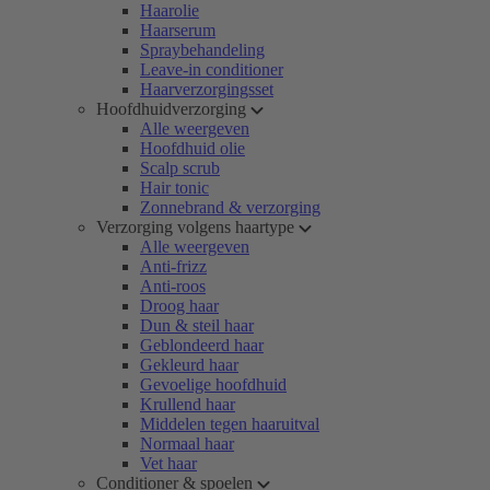
Haarolie
Haarserum
Spraybehandeling
Leave-in conditioner
Haarverzorgingsset
Hoofdhuidverzorging
Alle weergeven
Hoofdhuid olie
Scalp scrub
Hair tonic
Zonnebrand & verzorging
Verzorging volgens haartype
Alle weergeven
Anti-frizz
Anti-roos
Droog haar
Dun & steil haar
Geblondeerd haar
Gekleurd haar
Gevoelige hoofdhuid
Krullend haar
Middelen tegen haaruitval
Normaal haar
Vet haar
Conditioner & spoelen