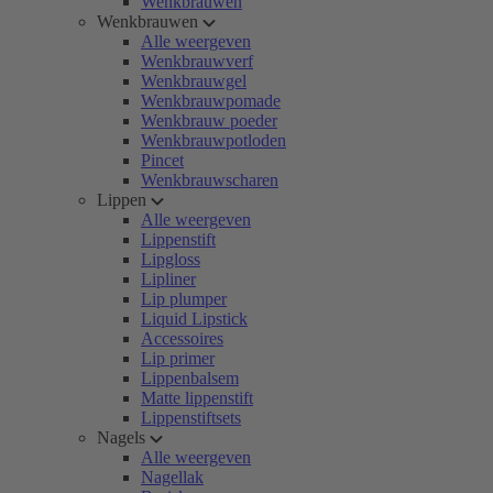
Wenkbrauwen
Wenkbrauwen
Alle weergeven
Wenkbrauwverf
Wenkbrauwgel
Wenkbrauwpomade
Wenkbrauw poeder
Wenkbrauwpotloden
Pincet
Wenkbrauwscharen
Lippen
Alle weergeven
Lippenstift
Lipgloss
Lipliner
Lip plumper
Liquid Lipstick
Accessoires
Lip primer
Lippenbalsem
Matte lippenstift
Lippenstiftsets
Nagels
Alle weergeven
Nagellak