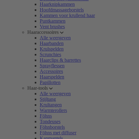
Haarknipkammen
Hoofdmassageborstels
Kammen voor krullend haar
Puntkammen
Vent brushes
Haaraccessoires
Alle weergeven
Haarbanden
Krulspelden
Scrunchies
Haarclips & barrettes
Sprayflessen
Accessoires
Haarspelden
Papillotten
Haar-tools
Alle weergeven
Stijltang
Krultangen
Warmterollers
Föhns
Tondeuses
Föhnborstels
Föhns met diffuser
Kapmantels