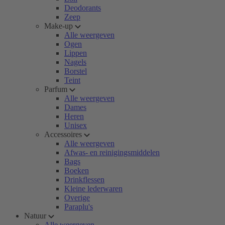
Deodorants
Zeep
Make-up
Alle weergeven
Ogen
Lippen
Nagels
Borstel
Teint
Parfum
Alle weergeven
Dames
Heren
Unisex
Accessoires
Alle weergeven
Afwas- en reinigingsmiddelen
Bags
Boeken
Drinkflessen
Kleine lederwaren
Overige
Paraplu's
Natuur
Alle weergeven