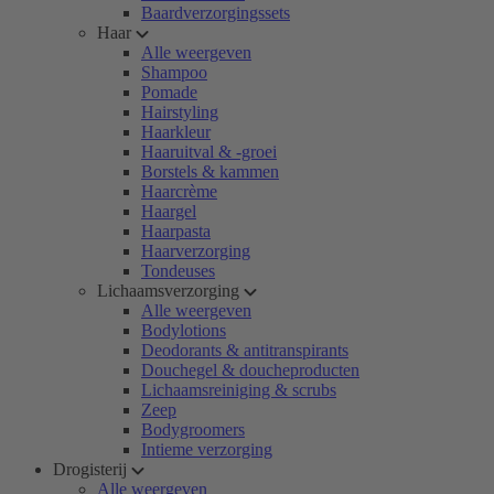
Baardverzorgingssets
Haar
Alle weergeven
Shampoo
Pomade
Hairstyling
Haarkleur
Haaruitval & -groei
Borstels & kammen
Haarcrème
Haargel
Haarpasta
Haarverzorging
Tondeuses
Lichaamsverzorging
Alle weergeven
Bodylotions
Deodorants & antitranspirants
Douchegel & doucheproducten
Lichaamsreiniging & scrubs
Zeep
Bodygroomers
Intieme verzorging
Drogisterij
Alle weergeven