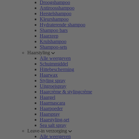
Droogshampoo
Antiroosshampoo
Herstelshampoo
Kleurshampoo
Hydraterende shampoo
Shampoo bars
Haarzeep
Krulshampoo
Shampoo-sets
Haarstyling
Alle weergeven
Schuimmiddel
Hittebescherming
Haarwax
Styling spray
Uitgroeispray
Haarcrème & stylingcrème
Haargel
Haarmascara
Haarpoeder
Haarspray
Haarstyling-set
Sea salt spray
Leave-in verzorging
Alle weergeven