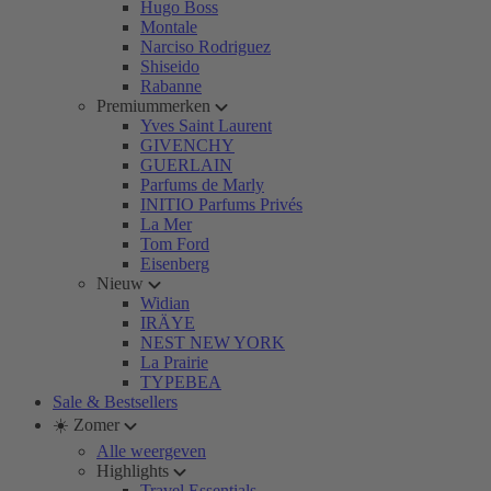
Hugo Boss
Montale
Narciso Rodriguez
Shiseido
Rabanne
Premiummerken
Yves Saint Laurent
GIVENCHY
GUERLAIN
Parfums de Marly
INITIO Parfums Privés
La Mer
Tom Ford
Eisenberg
Nieuw
Widian
IRÄYE
NEST NEW YORK
La Prairie
TYPEBEA
Sale & Bestsellers
☀️ Zomer
Alle weergeven
Highlights
Travel Essentials