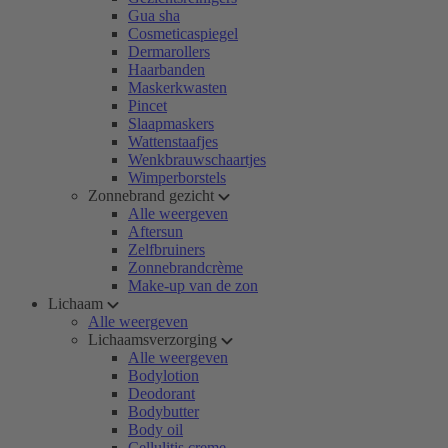
Gua sha
Cosmeticaspiegel
Dermarollers
Haarbanden
Maskerkwasten
Pincet
Slaapmaskers
Wattenstaafjes
Wenkbrauwschaartjes
Wimperborstels
Zonnebrand gezicht
Alle weergeven
Aftersun
Zelfbruiners
Zonnebrandcrème
Make-up van de zon
Lichaam
Alle weergeven
Lichaamsverzorging
Alle weergeven
Bodylotion
Deodorant
Bodybutter
Body oil
Cellulitis creme