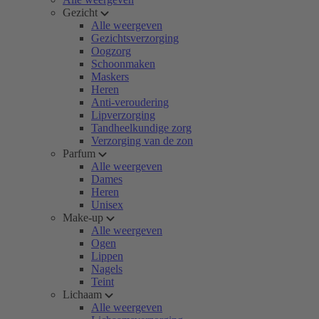
Gezicht
Alle weergeven
Gezichtsverzorging
Oogzorg
Schoonmaken
Maskers
Heren
Anti-veroudering
Lipverzorging
Tandheelkundige zorg
Verzorging van de zon
Parfum
Alle weergeven
Dames
Heren
Unisex
Make-up
Alle weergeven
Ogen
Lippen
Nagels
Teint
Lichaam
Alle weergeven