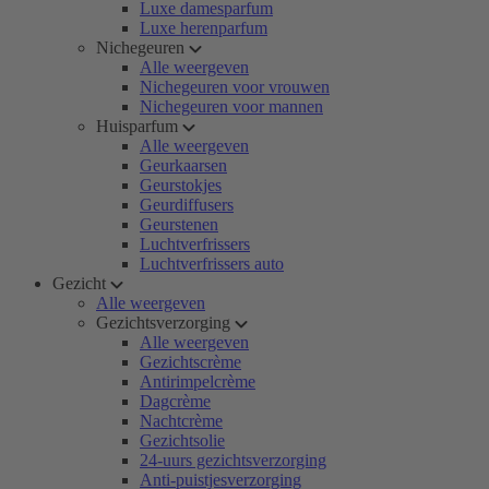
Luxe damesparfum
Luxe herenparfum
Nichegeuren
Alle weergeven
Nichegeuren voor vrouwen
Nichegeuren voor mannen
Huisparfum
Alle weergeven
Geurkaarsen
Geurstokjes
Geurdiffusers
Geurstenen
Luchtverfrissers
Luchtverfrissers auto
Gezicht
Alle weergeven
Gezichtsverzorging
Alle weergeven
Gezichtscrème
Antirimpelcrème
Dagcrème
Nachtcrème
Gezichtsolie
24-uurs gezichtsverzorging
Anti-puistjesverzorging