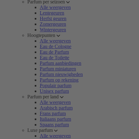
Parfum per seizoen
Alle weergeven
Lentegeuren
Herfst geuren
Zomergeuren
Wintergeuren
Hoogtepunten
Alle weergeven
Eau de Cologne
Eau de Parfum
Eau de Toilette
Parfum aanbiedingen
Parfum miniaturen
Parfum nieuwigheden
Parfum op rekening
Populair parfum
Unisex parfum
Parfum per land
Alle weergeven
Arabisch parfum
Frans parfum
Italiaans parfum
Spaans parfum
Luxe parfum
Alle weergeven