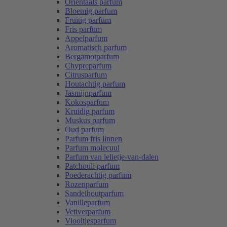
Oriëntaals parfum
Bloemig parfum
Fruitig parfum
Fris parfum
Appelparfum
Aromatisch parfum
Bergamotparfum
Chypreparfum
Citrusparfum
Houtachtig parfum
Jasmijnparfum
Kokosparfum
Kruidig parfum
Muskus parfum
Oud parfum
Parfum fris linnen
Parfum molecuul
Parfum van lelietje-van-dalen
Patchouli parfum
Poederachtig parfum
Rozenparfum
Sandelhoutparfum
Vanilleparfum
Vetiverparfum
Viooltjesparfum