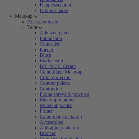
Kappersscharen
Uitdunscharen
Make-up
Alle weergeven
Teint
Alle weergeven
Foundation
Concealer
Poeder
Blush
Markeerstift
BB- & CC-Cream
Camouflage Make-up
Color correctors
Contour palette
Contouring
Fixing sprays & powders
Make-up remover
Mineraal poeder
Primer
Camouflage make-up
Accessoires
Anti-aging make-up
Bronzer
Compacte foundation