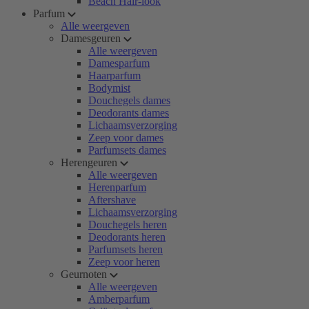
Beach Hair-look
Parfum
Alle weergeven
Damesgeuren
Alle weergeven
Damesparfum
Haarparfum
Bodymist
Douchegels dames
Deodorants dames
Lichaamsverzorging
Zeep voor dames
Parfumsets dames
Herengeuren
Alle weergeven
Herenparfum
Aftershave
Lichaamsverzorging
Douchegels heren
Deodorants heren
Parfumsets heren
Zeep voor heren
Geurnoten
Alle weergeven
Amberparfum