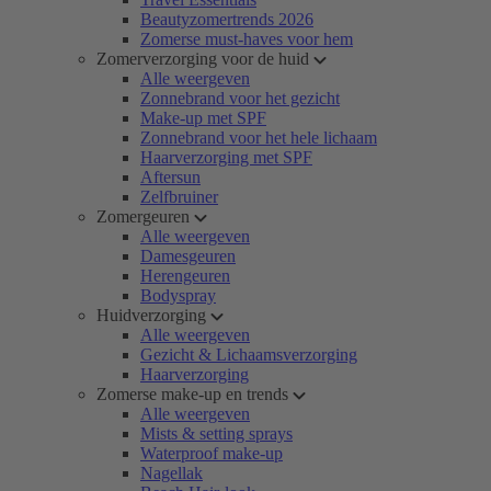
Beautyzomertrends 2026
Zomerse must-haves voor hem
Zomerverzorging voor de huid
Alle weergeven
Zonnebrand voor het gezicht
Make-up met SPF
Zonnebrand voor het hele lichaam
Haarverzorging met SPF
Aftersun
Zelfbruiner
Zomergeuren
Alle weergeven
Damesgeuren
Herengeuren
Bodyspray
Huidverzorging
Alle weergeven
Gezicht & Lichaamsverzorging
Haarverzorging
Zomerse make-up en trends
Alle weergeven
Mists & setting sprays
Waterproof make-up
Nagellak