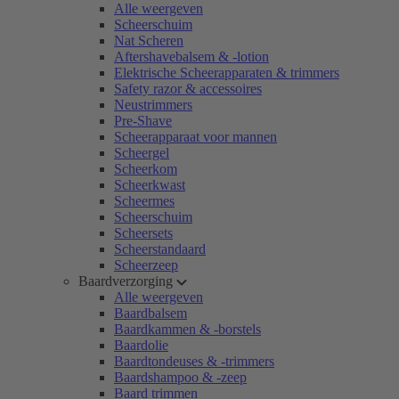
Alle weergeven
Scheerschuim
Nat Scheren
Aftershavebalsem & -lotion
Elektrische Scheerapparaten & trimmers
Safety razor & accessoires
Neustrimmers
Pre-Shave
Scheerapparaat voor mannen
Scheergel
Scheerkom
Scheerkwast
Scheermes
Scheerschuim
Scheersets
Scheerstandaard
Scheerzeep
Baardverzorging
Alle weergeven
Baardbalsem
Baardkammen & -borstels
Baardolie
Baardtondeuses & -trimmers
Baardshampoo & -zeep
Baard trimmen