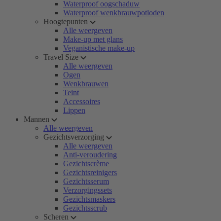
Waterproof oogschaduw
Waterproof wenkbrauwpotloden
Hoogtepunten
Alle weergeven
Make-up met glans
Veganistische make-up
Travel Size
Alle weergeven
Ogen
Wenkbrauwen
Teint
Accessoires
Lippen
Mannen
Alle weergeven
Gezichtsverzorging
Alle weergeven
Anti-veroudering
Gezichtscrème
Gezichtsreinigers
Gezichtsserum
Verzorgingssets
Gezichtsmaskers
Gezichtsscrub
Scheren