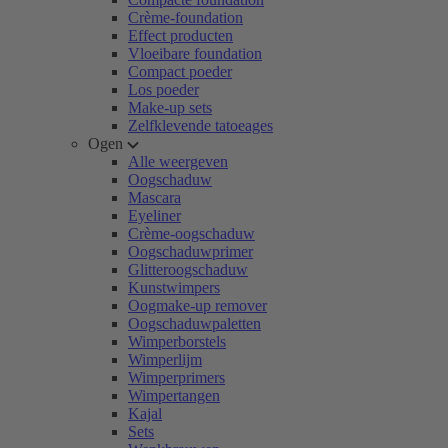
Crème-foundation
Effect producten
Vloeibare foundation
Compact poeder
Los poeder
Make-up sets
Zelfklevende tatoeages
Ogen
Alle weergeven
Oogschaduw
Mascara
Eyeliner
Crème-oogschaduw
Oogschaduwprimer
Glitteroogschaduw
Kunstwimpers
Oogmake-up remover
Oogschaduwpaletten
Wimperborstels
Wimperlijm
Wimperprimers
Wimpertangen
Kajal
Sets