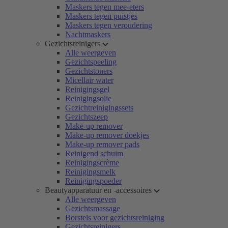
Maskers tegen mee-eters
Maskers tegen puistjes
Maskers tegen veroudering
Nachtmaskers
Gezichtsreinigers
Alle weergeven
Gezichtspeeling
Gezichtstoners
Micellair water
Reinigingsgel
Reinigingsolie
Gezichtreinigingssets
Gezichtszeep
Make-up remover
Make-up remover doekjes
Make-up remover pads
Reinigend schuim
Reinigingscrème
Reinigingsmelk
Reinigingspoeder
Beautyapparatuur en -accessoires
Alle weergeven
Gezichtsmassage
Borstels voor gezichtsreiniging
Gezichtsreinigers