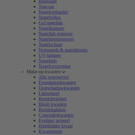
Basislaag
Topcoat
Nagelverharder
Nagelvijlen
Gel nagellak
Nagelknipper
Nagellak remover
Nagelriemremover
Nagelschaar
Nepnagels & nageldesign
UV-lampen
Nagelsets
Nagelverzorging
Make-up kwasten
Alle weergeven
Foundationkwasten
Oogschaduwkwasten
Lippenseel
Borstelreiniger
Blush kwasten
Borstelzakken
Concealerkwasten
Eyeliner penseel
Highlighter kwast
Kwastensets