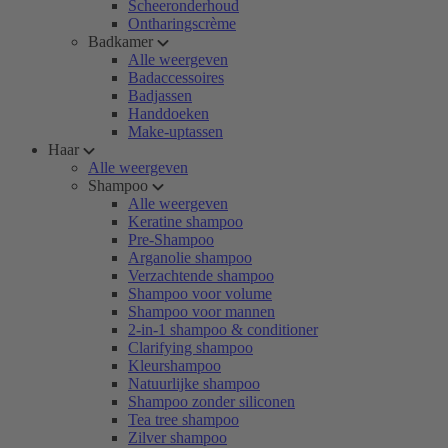
Scheeronderhoud
Ontharingscrème
Badkamer
Alle weergeven
Badaccessoires
Badjassen
Handdoeken
Make-uptassen
Haar
Alle weergeven
Shampoo
Alle weergeven
Keratine shampoo
Pre-Shampoo
Arganolie shampoo
Verzachtende shampoo
Shampoo voor volume
Shampoo voor mannen
2-in-1 shampoo & conditioner
Clarifying shampoo
Kleurshampoo
Natuurlijke shampoo
Shampoo zonder siliconen
Tea tree shampoo
Zilver shampoo