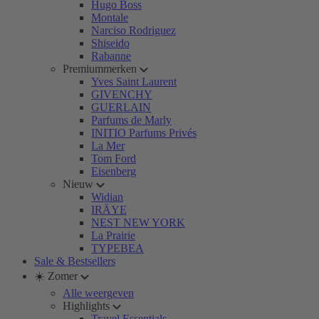
Hugo Boss
Montale
Narciso Rodriguez
Shiseido
Rabanne
Premiummerken
Yves Saint Laurent
GIVENCHY
GUERLAIN
Parfums de Marly
INITIO Parfums Privés
La Mer
Tom Ford
Eisenberg
Nieuw
Widian
IRÄYE
NEST NEW YORK
La Prairie
TYPEBEA
Sale & Bestsellers
☀️ Zomer
Alle weergeven
Highlights
Travel Essentials