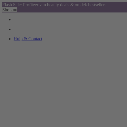
Flash Sale: Profiteer van beauty deals & ontdek bestsellers
Shop nu
Hulp & Contact