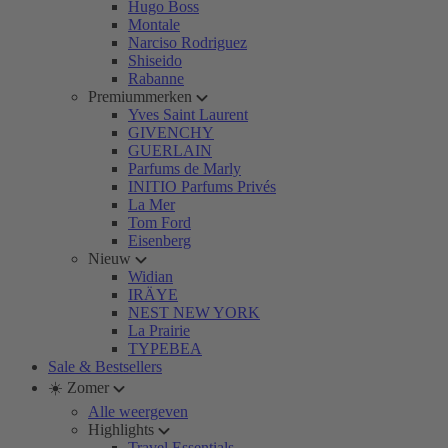
Hugo Boss
Montale
Narciso Rodriguez
Shiseido
Rabanne
Premiummerken
Yves Saint Laurent
GIVENCHY
GUERLAIN
Parfums de Marly
INITIO Parfums Privés
La Mer
Tom Ford
Eisenberg
Nieuw
Widian
IRÄYE
NEST NEW YORK
La Prairie
TYPEBEA
Sale & Bestsellers
☀️ Zomer
Alle weergeven
Highlights
Travel Essentials