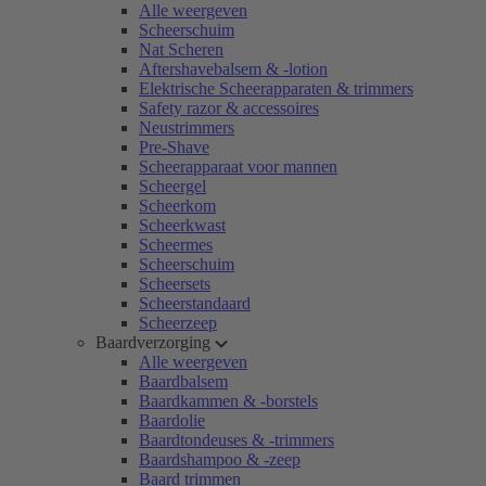
Alle weergeven
Scheerschuim
Nat Scheren
Aftershavebalsem & -lotion
Elektrische Scheerapparaten & trimmers
Safety razor & accessoires
Neustrimmers
Pre-Shave
Scheerapparaat voor mannen
Scheergel
Scheerkom
Scheerkwast
Scheermes
Scheerschuim
Scheersets
Scheerstandaard
Scheerzeep
Baardverzorging
Alle weergeven
Baardbalsem
Baardkammen & -borstels
Baardolie
Baardtondeuses & -trimmers
Baardshampoo & -zeep
Baard trimmen