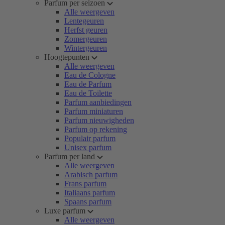
Parfum per seizoen
Alle weergeven
Lentegeuren
Herfst geuren
Zomergeuren
Wintergeuren
Hoogtepunten
Alle weergeven
Eau de Cologne
Eau de Parfum
Eau de Toilette
Parfum aanbiedingen
Parfum miniaturen
Parfum nieuwigheden
Parfum op rekening
Populair parfum
Unisex parfum
Parfum per land
Alle weergeven
Arabisch parfum
Frans parfum
Italiaans parfum
Spaans parfum
Luxe parfum
Alle weergeven