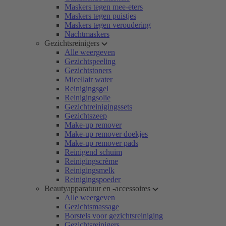
Maskers tegen mee-eters
Maskers tegen puistjes
Maskers tegen veroudering
Nachtmaskers
Gezichtsreinigers
Alle weergeven
Gezichtspeeling
Gezichtstoners
Micellair water
Reinigingsgel
Reinigingsolie
Gezichtreinigingssets
Gezichtszeep
Make-up remover
Make-up remover doekjes
Make-up remover pads
Reinigend schuim
Reinigingscrème
Reinigingsmelk
Reinigingspoeder
Beautyapparatuur en -accessoires
Alle weergeven
Gezichtsmassage
Borstels voor gezichtsreiniging
Gezichtsreinigers