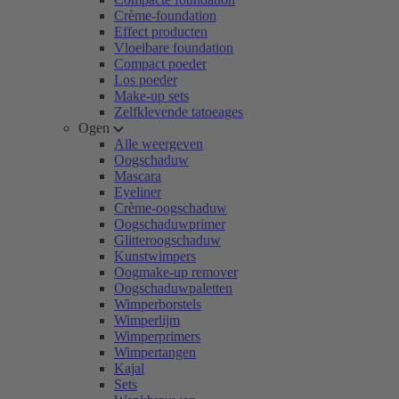
Crème-foundation
Effect producten
Vloeibare foundation
Compact poeder
Los poeder
Make-up sets
Zelfklevende tatoeages
Ogen
Alle weergeven
Oogschaduw
Mascara
Eyeliner
Crème-oogschaduw
Oogschaduwprimer
Glitteroogschaduw
Kunstwimpers
Oogmake-up remover
Oogschaduwpaletten
Wimperborstels
Wimperlijm
Wimperprimers
Wimpertangen
Kajal
Sets