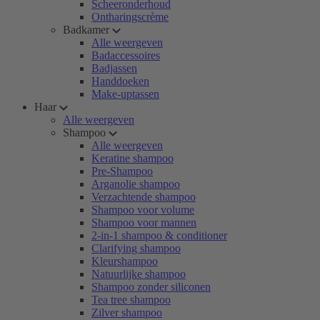
Scheeronderhoud
Ontharingscrème
Badkamer
Alle weergeven
Badaccessoires
Badjassen
Handdoeken
Make-uptassen
Haar
Alle weergeven
Shampoo
Alle weergeven
Keratine shampoo
Pre-Shampoo
Arganolie shampoo
Verzachtende shampoo
Shampoo voor volume
Shampoo voor mannen
2-in-1 shampoo & conditioner
Clarifying shampoo
Kleurshampoo
Natuurlijke shampoo
Shampoo zonder siliconen
Tea tree shampoo
Zilver shampoo