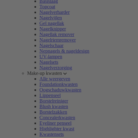
Basislaag
Topcoat
Nagelverharder
Nagelvijlen
Gel nagellak
Nagelknipper
Nagellak remover
Nagelriemremover
Nagelschaar
Nepnagels & nageldesign
UV-lampen
Nagelsets
Nagelverzorging
Make-up kwasten
Alle weergeven
Foundationkwasten
Oogschaduwkwasten
Lippenseel
Borstelreiniger
Blush kwasten
Borstelzakken
Concealerkwasten
Eyeliner penseel
Highlighter kwast
Kwastensets