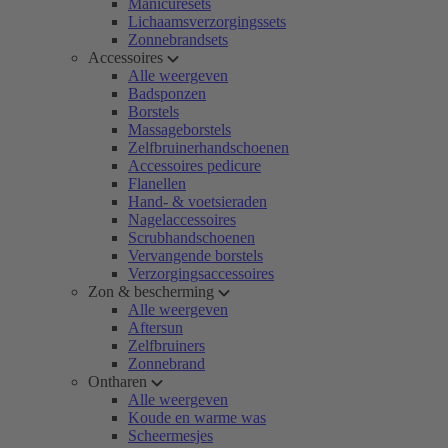
Manicuresets
Lichaamsverzorgingssets
Zonnebrandsets
Accessoires
Alle weergeven
Badsponzen
Borstels
Massageborstels
Zelfbruinerhandschoenen
Accessoires pedicure
Flanellen
Hand- & voetsieraden
Nagelaccessoires
Scrubhandschoenen
Vervangende borstels
Verzorgingsaccessoires
Zon & bescherming
Alle weergeven
Aftersun
Zelfbruiners
Zonnebrand
Ontharen
Alle weergeven
Koude en warme was
Scheermesjes