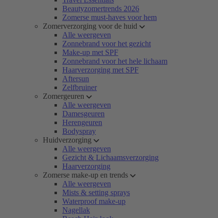
Beautyzomertrends 2026
Zomerse must-haves voor hem
Zomerverzorging voor de huid
Alle weergeven
Zonnebrand voor het gezicht
Make-up met SPF
Zonnebrand voor het hele lichaam
Haarverzorging met SPF
Aftersun
Zelfbruiner
Zomergeuren
Alle weergeven
Damesgeuren
Herengeuren
Bodyspray
Huidverzorging
Alle weergeven
Gezicht & Lichaamsverzorging
Haarverzorging
Zomerse make-up en trends
Alle weergeven
Mists & setting sprays
Waterproof make-up
Nagellak