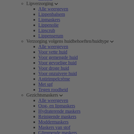
Lipverzorging
Alle weergeven
Lippenbalsem
Lipmaskers
Lippenolie
Lipscrub
Lippenserum
Verzorging volgens huidbehoeften/huidtype
Alle weergeven
Voor vette huid
Voor gemengde huid
Voor gevoelige huid
Voor droge huid
Voor onzuivere huid
Antirimpelcrème
Met spf
Tegen roodheid
Gezichtsmaskers
Alle weergeven
Oog- en lipmaskers
Hydraterende maskers
Reinigende maskers
Moddermaskers
Maskers van stof
Glimmende maskers