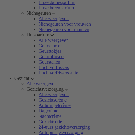
Luxe damesparfum
Luxe herenparfum
Nichegeuren
Alle weergeven
Nichegeuren voor vrouwen
Nichegeuren voor mannen
Huisparfum
Alle weergeven
Geurkaarsen
Geurstokjes
Geurdiffusers
Geurstenen
Luchtverfrissers
Luchtverfrissers auto
Gezicht
Alle weergeven
Gezichtsverzorging
Alle weergeven
Gezichtscrème
Antirimpelcrème
Dagcrème
Nachtcrème
Gezichtsolie
24-uurs gezichtsverzorging
Anti-puistjesverzorging