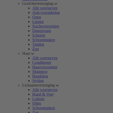
Gezichtsverzorging
Alle weergeven
Anti-veroudering
Ogen
Lippen
Nachtverzorging
Dagopvang
Scheren
Schoonmaken
Tanden
Zon
Haar
Alle weergeven
Conditioner
Haarverzorging
Shampoo
Haarkleur
Styling
Lichaamsverzorging
Alle weergeven
Hand & Voet
Lotions
Oliën
Schoonmaken
Zon