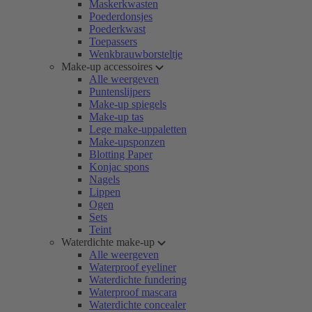
Maskerkwasten
Poederdonsjes
Poederkwast
Toepassers
Wenkbrauwborsteltje
Make-up accessoires
Alle weergeven
Puntenslijpers
Make-up spiegels
Make-up tas
Lege make-uppaletten
Make-upsponzen
Blotting Paper
Konjac spons
Nagels
Lippen
Ogen
Sets
Teint
Waterdichte make-up
Alle weergeven
Waterproof eyeliner
Waterdichte fundering
Waterproof mascara
Waterdichte concealer