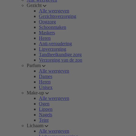
Gezicht
Alle weergeven
Gezichtsverzorging
Oogzorg
Schoonmaken
Maskers
Heren
Anti-veroudering
Lipverzorging
Tandheelkundige zorg
Verzorging van de zon
Parfum
Alle weergeven
Dames
Heren
Unisex
Make-up
Alle weergeven
Ogen
Lippen
Nagels
Teint
Lichaam
Alle weergeven