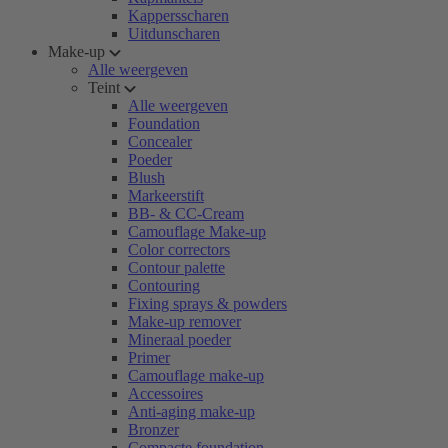
Kappersscharen
Uitdunscharen
Make-up
Alle weergeven
Teint
Alle weergeven
Foundation
Concealer
Poeder
Blush
Markeerstift
BB- & CC-Cream
Camouflage Make-up
Color correctors
Contour palette
Contouring
Fixing sprays & powders
Make-up remover
Mineraal poeder
Primer
Camouflage make-up
Accessoires
Anti-aging make-up
Bronzer
Compacte foundation