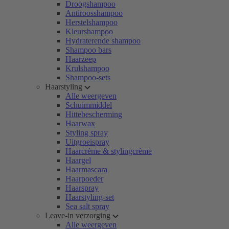
Droogshampoo
Antiroosshampoo
Herstelshampoo
Kleurshampoo
Hydraterende shampoo
Shampoo bars
Haarzeep
Krulshampoo
Shampoo-sets
Haarstyling
Alle weergeven
Schuimmiddel
Hittebescherming
Haarwax
Styling spray
Uitgroeispray
Haarcrème & stylingcrème
Haargel
Haarmascara
Haarpoeder
Haarspray
Haarstyling-set
Sea salt spray
Leave-in verzorging
Alle weergeven