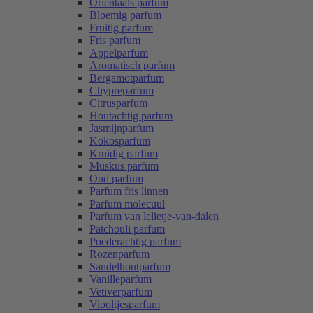
Oriëntaals parfum
Bloemig parfum
Fruitig parfum
Fris parfum
Appelparfum
Aromatisch parfum
Bergamotparfum
Chypreparfum
Citrusparfum
Houtachtig parfum
Jasmijnparfum
Kokosparfum
Kruidig parfum
Muskus parfum
Oud parfum
Parfum fris linnen
Parfum molecuul
Parfum van lelietje-van-dalen
Patchouli parfum
Poederachtig parfum
Rozenparfum
Sandelhoutparfum
Vanilleparfum
Vetiverparfum
Viooltjesparfum