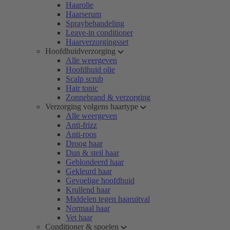
Haarolie
Haarserum
Spraybehandeling
Leave-in conditioner
Haarverzorgingsset
Hoofdhuidverzorging
Alle weergeven
Hoofdhuid olie
Scalp scrub
Hair tonic
Zonnebrand & verzorging
Verzorging volgens haartype
Alle weergeven
Anti-frizz
Anti-roos
Droog haar
Dun & steil haar
Geblondeerd haar
Gekleurd haar
Gevoelige hoofdhuid
Krullend haar
Middelen tegen haaruitval
Normaal haar
Vet haar
Conditioner & spoelen