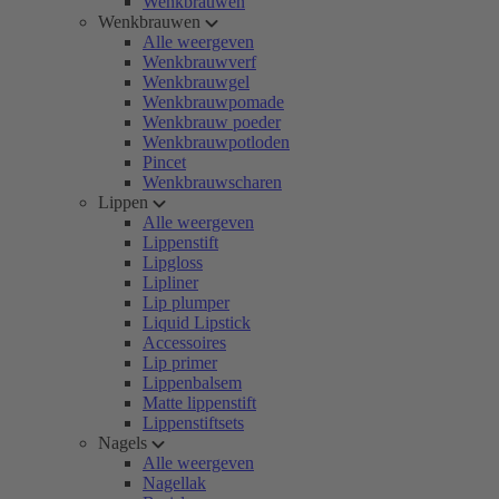
Wenkbrauwen
Wenkbrauwen
Alle weergeven
Wenkbrauwverf
Wenkbrauwgel
Wenkbrauwpomade
Wenkbrauw poeder
Wenkbrauwpotloden
Pincet
Wenkbrauwscharen
Lippen
Alle weergeven
Lippenstift
Lipgloss
Lipliner
Lip plumper
Liquid Lipstick
Accessoires
Lip primer
Lippenbalsem
Matte lippenstift
Lippenstiftsets
Nagels
Alle weergeven
Nagellak