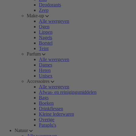
Deodorants
Zeep
Make-up
Alle weergeven
Ogen
Lippen
Nagels
Borstel
Teint
Parfum
Alle weergeven
Dames
Heren
Unisex
Accessoires
Alle weergeven
Afwas- en reinigingsmiddelen
Bags
Boeken
Drinkflessen
Kleine lederwaren
Overige
Paraplu's
Natuur
Alle weergeven