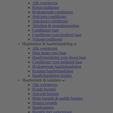
Alle weergeven
Kleurconditioner
Hydraterende conditioner
Anti-roos conditioner
Anti-kroes conditioner
Afzetting & reparatiespoeling
Conditioner bars
Conditioner voor krullend haar
Volumeconditioner
Haarmasker & haarbehandeling
Alle weergeven
Shea butter voor haar
Haarbehandeling voor droog haar
Conditioner voor gekleurd haar
Hydraterende haarbehandeling
Keratine haarbehandeling
Haarbehandeling krullen
Haarborstels & kammen
Alle weergeven
Ronde borstels
Anti-klit borstels
Platte borstels & paddle brushes
Houten borstels
Haarkammen
Borstels met varkenshaar