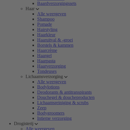
Baardverzorgingssets
Haar
Alle weergeven
Shampoo
Pomade
Hairstyling
Haarkleur
Haaruitval & -groei
Borstels & kammen
Haarcrème
Haargel
Haarpasta
Haarverzorging
Tondeuses
Lichaamsverzorging
Alle weergeven
Bodylotions
Deodorants & antitranspirants
Douchegel & doucheproducten
Lichaamsreiniging & scrubs
Zeep
Bodygroomers
Intieme verzorging
Drogisterij
Alle weergeven