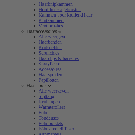
Haarknipkammen
Hoofdmassageborstels
Kammen voor krullend haar
Puntkammen
Vent brushes
Haaraccessoires
Alle weergeven
Haarbanden
Krulspelden
Scrunchies
Haarclips & barrettes
Sprayflessen
Accessoires
Haarspelden
Papillotten
Haar-tools
Alle weergeven
Stijltang
Krultangen
Warmterollers
Föhns
Tondeuses
Föhnborstels
Föhns met diffuser
Kapmantels