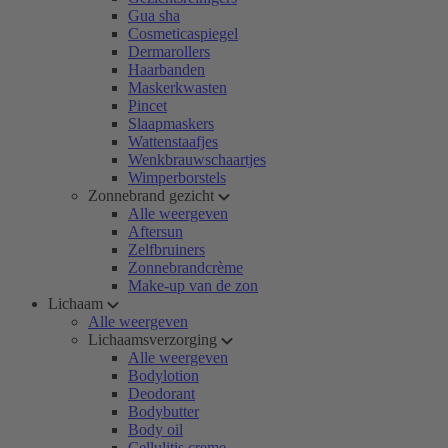
Gua sha
Cosmeticaspiegel
Dermarollers
Haarbanden
Maskerkwasten
Pincet
Slaapmaskers
Wattenstaafjes
Wenkbrauwschaartjes
Wimperborstels
Zonnebrand gezicht
Alle weergeven
Aftersun
Zelfbruiners
Zonnebrandcrème
Make-up van de zon
Lichaam
Alle weergeven
Lichaamsverzorging
Alle weergeven
Bodylotion
Deodorant
Bodybutter
Body oil
Cellulitis creme