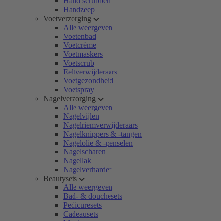
Hand scrubben
Handzeep
Voetverzorging
Alle weergeven
Voetenbad
Voetcrème
Voetmaskers
Voetscrub
Eeltverwijderaars
Voetgezondheid
Voetspray
Nagelverzorging
Alle weergeven
Nagelvijlen
Nagelriemverwijderaars
Nagelknippers & -tangen
Nagelolie & -penselen
Nagelscharen
Nagellak
Nagelverharder
Beautysets
Alle weergeven
Bad- & douchesets
Pedicuresets
Cadeausets