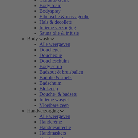
Body foam
Bodyspray
Etherische & massageolie
Hals & decolleté
Intieme verzorging
Sauna olie & infusie
Body wash
Alle weergeven
Douchegel
Doucheolie
Doucheschuim
Body scrub
Badzout & bruisballen
Badolie & -melk
Badschuim
Blokzeep
Douche- & badsets
Intieme wasgel
Vloeibare zeep
Handverzorging
Alle weergeven
Handcrème
Handdesinfectie
Handmaskers