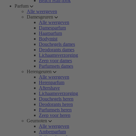
Beach Hair-look
Parfum
Alle weergeven
Damesgeuren
Alle weergeven
Damesparfum
Haarparfum
Bodymist
Douchegels dames
Deodorants dames
Lichaamsverzorging
Zeep voor dames
Parfumsets dames
Herengeuren
Alle weergeven
Herenparfum
Aftershave
Lichaamsverzorging
Douchegels heren
Deodorants heren
Parfumsets heren
Zeep voor heren
Geurnoten
Alle weergeven
Amberparfum