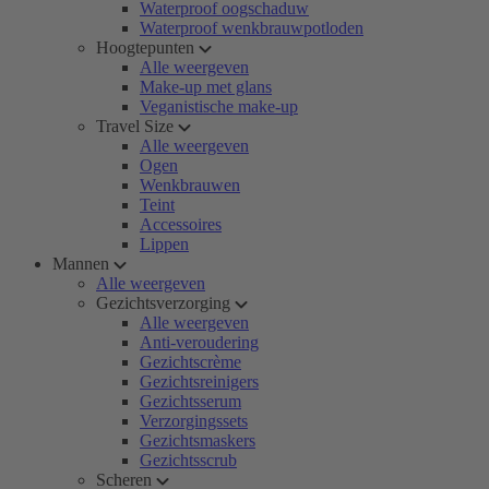
Waterproof oogschaduw
Waterproof wenkbrauwpotloden
Hoogtepunten
Alle weergeven
Make-up met glans
Veganistische make-up
Travel Size
Alle weergeven
Ogen
Wenkbrauwen
Teint
Accessoires
Lippen
Mannen
Alle weergeven
Gezichtsverzorging
Alle weergeven
Anti-veroudering
Gezichtscrème
Gezichtsreinigers
Gezichtsserum
Verzorgingssets
Gezichtsmaskers
Gezichtsscrub
Scheren