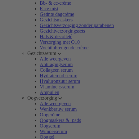
Bb- & cc-crème
Face mist
Getinte dagcrème
Gezichtsmaskers
Gezichtsverzorging zonder parabenen
Gezichtverzorgingssets
Hals & decolleté
Verzorging met Q10
Vochtinbrengende crème
Gezichtsserum
Alle weergeven
Anti-agingserum
Collageen serum
Hydraterend serum
Hyaluronzuur serum
Vitamine c-serum
Ampullen
Oogverzorging
Alle weergeven
Wenkbrauw serum
Oogcrème
Oogmaskers & -pads
Oogserum
Wimperserum
Ooggel