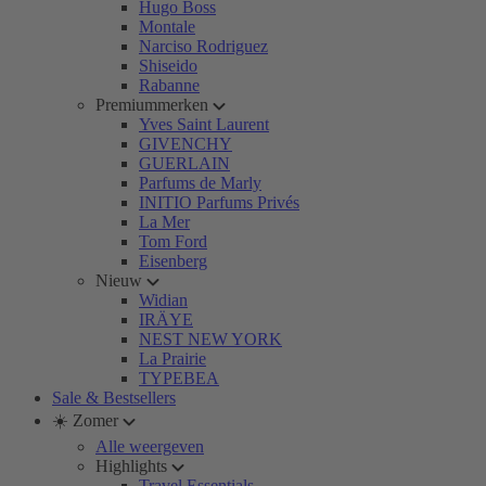
Hugo Boss
Montale
Narciso Rodriguez
Shiseido
Rabanne
Premiummerken
Yves Saint Laurent
GIVENCHY
GUERLAIN
Parfums de Marly
INITIO Parfums Privés
La Mer
Tom Ford
Eisenberg
Nieuw
Widian
IRÄYE
NEST NEW YORK
La Prairie
TYPEBEA
Sale & Bestsellers
☀️ Zomer
Alle weergeven
Highlights
Travel Essentials