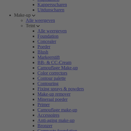
Kappersscharen
Uitdunscharen
Make-up
Alle weergeven
Teint
Alle weergeven
Foundation
Concealer
Poeder
Blush
Markeerstift
BB- & CC-Cream
Camouflage Make-up
Color correctors
Contour palette
Contouring
Fixing sprays & powders
Make-up remover
Mineraal poeder
Primer
Camouflage make-up
Accessoires
Anti-aging make-up
Bronzer
Compacte foundation