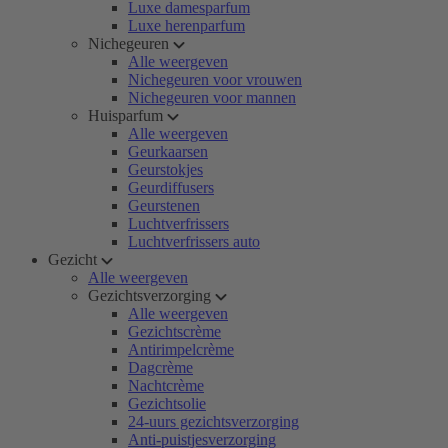
Luxe damesparfum
Luxe herenparfum
Nichegeuren
Alle weergeven
Nichegeuren voor vrouwen
Nichegeuren voor mannen
Huisparfum
Alle weergeven
Geurkaarsen
Geurstokjes
Geurdiffusers
Geurstenen
Luchtverfrissers
Luchtverfrissers auto
Gezicht
Alle weergeven
Gezichtsverzorging
Alle weergeven
Gezichtscrème
Antirimpelcrème
Dagcrème
Nachtcrème
Gezichtsolie
24-uurs gezichtsverzorging
Anti-puistjesverzorging