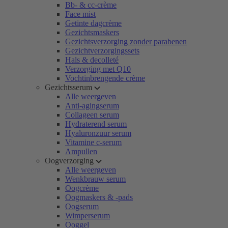
Bb- & cc-crème
Face mist
Getinte dagcrème
Gezichtsmaskers
Gezichtsverzorging zonder parabenen
Gezichtverzorgingssets
Hals & decolleté
Verzorging met Q10
Vochtinbrengende crème
Gezichtsserum
Alle weergeven
Anti-agingserum
Collageen serum
Hydraterend serum
Hyaluronzuur serum
Vitamine c-serum
Ampullen
Oogverzorging
Alle weergeven
Wenkbrauw serum
Oogcrème
Oogmaskers & -pads
Oogserum
Wimperserum
Ooggel