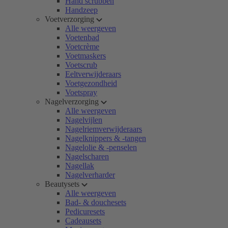
Hand scrubben
Handzeep
Voetverzorging
Alle weergeven
Voetenbad
Voetcrème
Voetmaskers
Voetscrub
Eeltverwijderaars
Voetgezondheid
Voetspray
Nagelverzorging
Alle weergeven
Nagelvijlen
Nagelriemverwijderaars
Nagelknippers & -tangen
Nagelolie & -penselen
Nagelscharen
Nagellak
Nagelverharder
Beautysets
Alle weergeven
Bad- & douchesets
Pedicuresets
Cadeausets