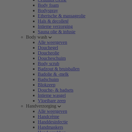
Body foam
Bodyspray
Etherische & massageolie
Hals & decolleté
Intieme verzorging
Sauna olie & infusie
Body wash
Alle weergeven
Douchegel
Doucheolie
Doucheschuim
Body scrub
Badzout & bruisballen
Badolie & -melk
Badschuim
Blokzeep
Douche- & badsets
Intieme wasgel
Vloeibare zeep
Handverzorging
Alle weergeven
Handcrème
Handdesinfectie
Handmaskers