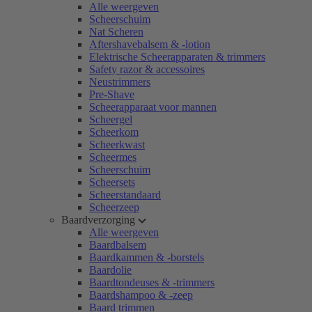
Alle weergeven
Scheerschuim
Nat Scheren
Aftershavebalsem & -lotion
Elektrische Scheerapparaten & trimmers
Safety razor & accessoires
Neustrimmers
Pre-Shave
Scheerapparaat voor mannen
Scheergel
Scheerkom
Scheerkwast
Scheermes
Scheerschuim
Scheersets
Scheerstandaard
Scheerzeep
Baardverzorging
Alle weergeven
Baardbalsem
Baardkammen & -borstels
Baardolie
Baardtondeuses & -trimmers
Baardshampoo & -zeep
Baard trimmen