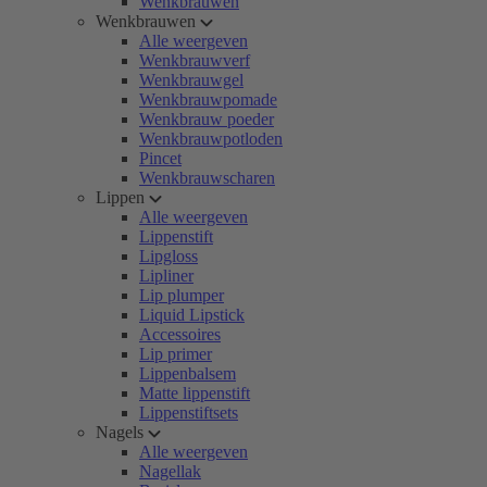
Wenkbrauwen
Wenkbrauwen
Alle weergeven
Wenkbrauwverf
Wenkbrauwgel
Wenkbrauwpomade
Wenkbrauw poeder
Wenkbrauwpotloden
Pincet
Wenkbrauwscharen
Lippen
Alle weergeven
Lippenstift
Lipgloss
Lipliner
Lip plumper
Liquid Lipstick
Accessoires
Lip primer
Lippenbalsem
Matte lippenstift
Lippenstiftsets
Nagels
Alle weergeven
Nagellak