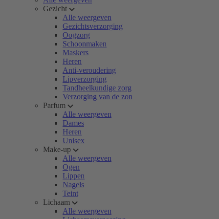
Gezicht
Alle weergeven
Gezichtsverzorging
Oogzorg
Schoonmaken
Maskers
Heren
Anti-veroudering
Lipverzorging
Tandheelkundige zorg
Verzorging van de zon
Parfum
Alle weergeven
Dames
Heren
Unisex
Make-up
Alle weergeven
Ogen
Lippen
Nagels
Teint
Lichaam
Alle weergeven