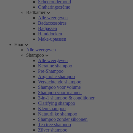
Scheeronderhoud
Ontharingscrème
Badkamer
Alle weergeven
Badaccessoires
Badjassen
Handdoeken
Make-uptassen
Haar
Alle weergeven
Shampoo
Alle weergeven
Keratine shampoo
Pre-Shampoo
Arganolie shampoo
Verzachtende shampoo
Shampoo voor volume
Shampoo voor mannen
2-in-1 shampoo & conditioner
Clarifying shampoo
Kleurshampoo
Natuurlijke shampoo
Shampoo zonder siliconen
Tea tree shampoo
Zilver shampoo