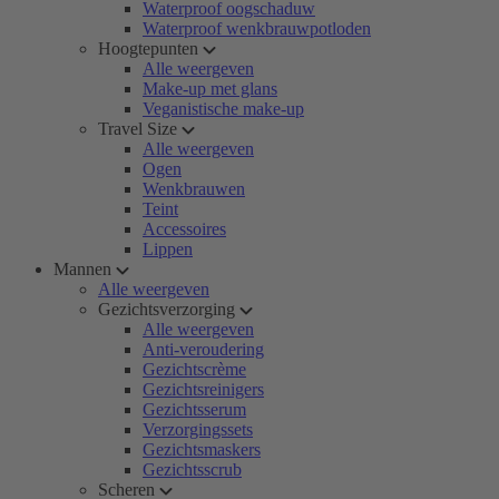
Waterproof oogschaduw
Waterproof wenkbrauwpotloden
Hoogtepunten
Alle weergeven
Make-up met glans
Veganistische make-up
Travel Size
Alle weergeven
Ogen
Wenkbrauwen
Teint
Accessoires
Lippen
Mannen
Alle weergeven
Gezichtsverzorging
Alle weergeven
Anti-veroudering
Gezichtscrème
Gezichtsreinigers
Gezichtsserum
Verzorgingssets
Gezichtsmaskers
Gezichtsscrub
Scheren