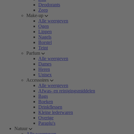
Deodorants
Zeep
Make-up
Alle weergeven
Ogen
Lippen
Nagels
Borstel
Teint
Parfum
Alle weergeven
Dames
Heren
Unisex
Accessoires
Alle weergeven
Afwas- en reinigingsmiddelen
Bags
Boeken
Drinkflessen
Kleine lederwaren
Overige
Paraplu's
Natuur
Alle weergeven