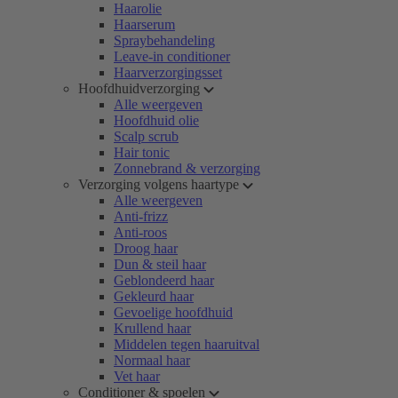
Haarolie
Haarserum
Spraybehandeling
Leave-in conditioner
Haarverzorgingsset
Hoofdhuidverzorging
Alle weergeven
Hoofdhuid olie
Scalp scrub
Hair tonic
Zonnebrand & verzorging
Verzorging volgens haartype
Alle weergeven
Anti-frizz
Anti-roos
Droog haar
Dun & steil haar
Geblondeerd haar
Gekleurd haar
Gevoelige hoofdhuid
Krullend haar
Middelen tegen haaruitval
Normaal haar
Vet haar
Conditioner & spoelen