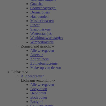
Gua sha
Cosmeticaspiegel
Dermarollers
Haarbanden
Maskerkwasten
Pincet
Slaapmaskers
Wattenstaafjes
Wenkbrauwschaartjes
Wimperborstels
Zonnebrand gezicht
Alle weergeven
Aftersun
Zelfbruiners
Zonnebrandcrème
Make-up van de zon
Lichaam
Alle weergeven
Lichaamsverzorging
Alle weergeven
Bodylotion
Deodorant
Bodybutter
Body oil
Cellulitis creme