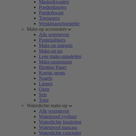
Maskerkwasten
Poederdonsjes
Poederkwast
Toepassers
Wenkbrauwborsteltje
Make-up accessoires
Alle weergeven
Puntenslijpers
Make-up spiegels
Make-up tas
Lege make-uppaletten
Make-upsponzen
Blotting Paper
Konjac spons
Nagels
Lippen
Ogen
Sets
Teint
Waterdichte make-up
Alle weergeven
Waterproof eyeliner
Waterdichte fundering
Waterproof mascara
Waterdichte concealer