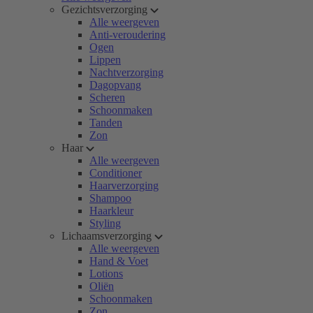
Gezichtsverzorging
Alle weergeven
Anti-veroudering
Ogen
Lippen
Nachtverzorging
Dagopvang
Scheren
Schoonmaken
Tanden
Zon
Haar
Alle weergeven
Conditioner
Haarverzorging
Shampoo
Haarkleur
Styling
Lichaamsverzorging
Alle weergeven
Hand & Voet
Lotions
Oliën
Schoonmaken
Zon