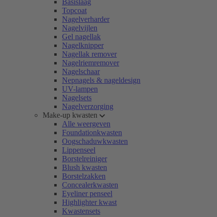
Basislaag
Topcoat
Nagelverharder
Nagelvijlen
Gel nagellak
Nagelknipper
Nagellak remover
Nagelriemremover
Nagelschaar
Nepnagels & nageldesign
UV-lampen
Nagelsets
Nagelverzorging
Make-up kwasten
Alle weergeven
Foundationkwasten
Oogschaduwkwasten
Lippenseel
Borstelreiniger
Blush kwasten
Borstelzakken
Concealerkwasten
Eyeliner penseel
Highlighter kwast
Kwastensets