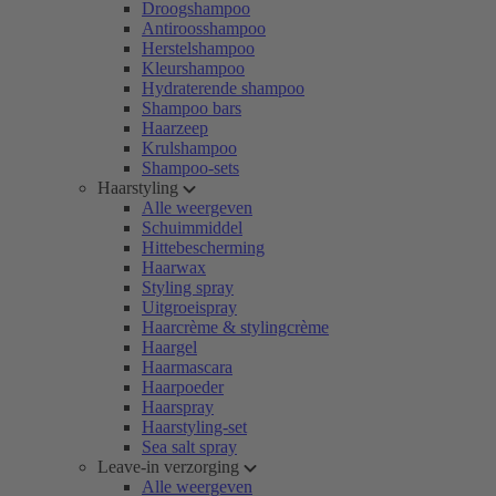
Droogshampoo
Antiroosshampoo
Herstelshampoo
Kleurshampoo
Hydraterende shampoo
Shampoo bars
Haarzeep
Krulshampoo
Shampoo-sets
Haarstyling
Alle weergeven
Schuimmiddel
Hittebescherming
Haarwax
Styling spray
Uitgroeispray
Haarcrème & stylingcrème
Haargel
Haarmascara
Haarpoeder
Haarspray
Haarstyling-set
Sea salt spray
Leave-in verzorging
Alle weergeven