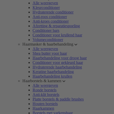
Alle weergeven
Kleurconditioner
Hydraterende conditioner
Anti-roos conditioner
Anti-kroes conditioner
Afzetting & reparatiespoeling
Conditioner bars
Conditioner voor krullend haar
Volumeconditioner
Haarmasker & haarbehandeling
Alle weergeven
Shea butter voor haar
Haarbehandeling voor droog haar
Conditioner voor gekleurd haar
Hydraterende haarbehandeling
Keratine haarbehandeling
Haarbehandeling krullen
Haarborstels & kammen
Alle weergeven
Ronde borstels
Anti-klit borstels
Platte borstels & paddle brushes
Houten borstels
Haarkammen
Borstels met varkenshaar