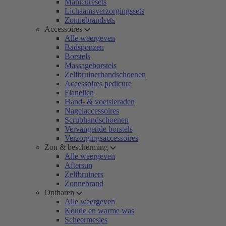
Manicuresets
Lichaamsverzorgingssets
Zonnebrandsets
Accessoires
Alle weergeven
Badsponzen
Borstels
Massageborstels
Zelfbruinerhandschoenen
Accessoires pedicure
Flanellen
Hand- & voetsieraden
Nagelaccessoires
Scrubhandschoenen
Vervangende borstels
Verzorgingsaccessoires
Zon & bescherming
Alle weergeven
Aftersun
Zelfbruiners
Zonnebrand
Ontharen
Alle weergeven
Koude en warme was
Scheermesjes