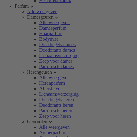
Beach Hair-look
Parfum
Alle weergeven
Damesgeuren
Alle weergeven
Damesparfum
Haarparfum
Bodymist
Douchegels dames
Deodorants dames
Lichaamsverzorging
Zeep voor dames
Parfumsets dames
Herengeuren
Alle weergeven
Herenparfum
Aftershave
Lichaamsverzorging
Douchegels heren
Deodorants heren
Parfumsets heren
Zeep voor heren
Geurnoten
Alle weergeven
Amberparfum