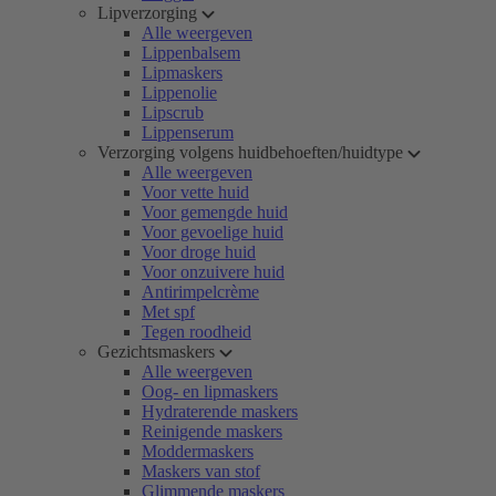
Lipverzorging
Alle weergeven
Lippenbalsem
Lipmaskers
Lippenolie
Lipscrub
Lippenserum
Verzorging volgens huidbehoeften/huidtype
Alle weergeven
Voor vette huid
Voor gemengde huid
Voor gevoelige huid
Voor droge huid
Voor onzuivere huid
Antirimpelcrème
Met spf
Tegen roodheid
Gezichtsmaskers
Alle weergeven
Oog- en lipmaskers
Hydraterende maskers
Reinigende maskers
Moddermaskers
Maskers van stof
Glimmende maskers