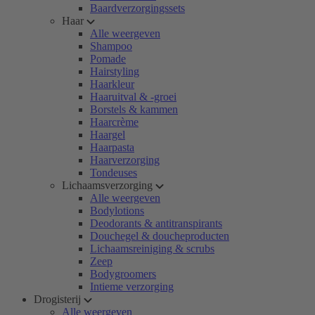
Baardverzorgingssets
Haar
Alle weergeven
Shampoo
Pomade
Hairstyling
Haarkleur
Haaruitval & -groei
Borstels & kammen
Haarcrème
Haargel
Haarpasta
Haarverzorging
Tondeuses
Lichaamsverzorging
Alle weergeven
Bodylotions
Deodorants & antitranspirants
Douchegel & doucheproducten
Lichaamsreiniging & scrubs
Zeep
Bodygroomers
Intieme verzorging
Drogisterij
Alle weergeven