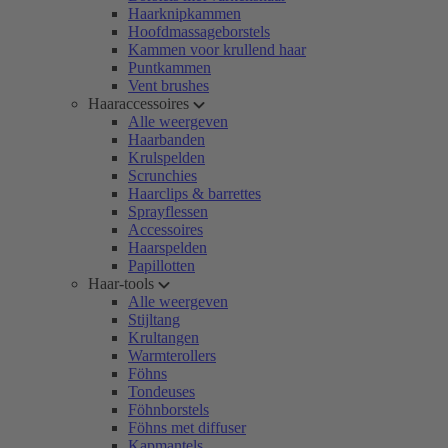
Haarknipkammen
Hoofdmassageborstels
Kammen voor krullend haar
Puntkammen
Vent brushes
Haaraccessoires
Alle weergeven
Haarbanden
Krulspelden
Scrunchies
Haarclips & barrettes
Sprayflessen
Accessoires
Haarspelden
Papillotten
Haar-tools
Alle weergeven
Stijltang
Krultangen
Warmterollers
Föhns
Tondeuses
Föhnborstels
Föhns met diffuser
Kapmantels