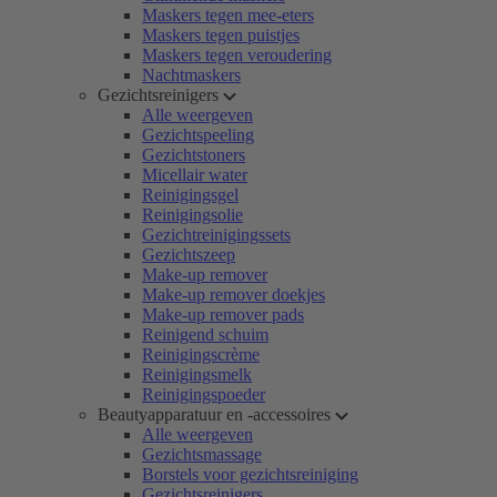
Maskers tegen mee-eters
Maskers tegen puistjes
Maskers tegen veroudering
Nachtmaskers
Gezichtsreinigers
Alle weergeven
Gezichtspeeling
Gezichtstoners
Micellair water
Reinigingsgel
Reinigingsolie
Gezichtreinigingssets
Gezichtszeep
Make-up remover
Make-up remover doekjes
Make-up remover pads
Reinigend schuim
Reinigingscrème
Reinigingsmelk
Reinigingspoeder
Beautyapparatuur en -accessoires
Alle weergeven
Gezichtsmassage
Borstels voor gezichtsreiniging
Gezichtsreinigers