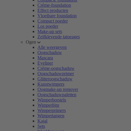
Crème-foundation
Effect producten
Vloeibare foundation
Compact poeder
Los poeder
Make-up sets
Zelfklevende tatoeages
Ogen
Alle weergeven
Oogschaduw
Mascara
Eyeliner
Crème-oogschaduw
Oogschaduwprimer
Glitteroogschaduw
Kunstwimpers
Oogmake-up remover
Oogschaduwpaletten
Wimperborstels
Wimperlijm
Wimperprimers
Wimpertangen
Kajal
Sets