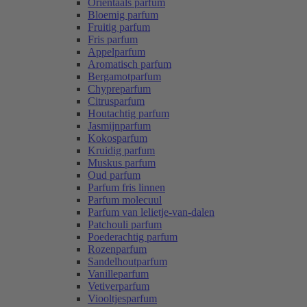
Oriëntaals parfum
Bloemig parfum
Fruitig parfum
Fris parfum
Appelparfum
Aromatisch parfum
Bergamotparfum
Chypreparfum
Citrusparfum
Houtachtig parfum
Jasmijnparfum
Kokosparfum
Kruidig parfum
Muskus parfum
Oud parfum
Parfum fris linnen
Parfum molecuul
Parfum van lelietje-van-dalen
Patchouli parfum
Poederachtig parfum
Rozenparfum
Sandelhoutparfum
Vanilleparfum
Vetiverparfum
Viooltjesparfum