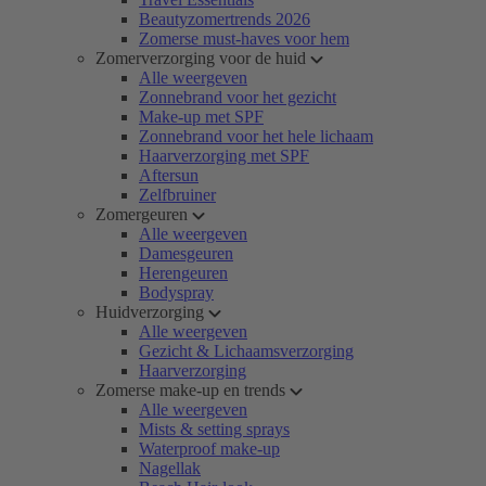
Beautyzomertrends 2026
Zomerse must-haves voor hem
Zomerverzorging voor de huid
Alle weergeven
Zonnebrand voor het gezicht
Make-up met SPF
Zonnebrand voor het hele lichaam
Haarverzorging met SPF
Aftersun
Zelfbruiner
Zomergeuren
Alle weergeven
Damesgeuren
Herengeuren
Bodyspray
Huidverzorging
Alle weergeven
Gezicht & Lichaamsverzorging
Haarverzorging
Zomerse make-up en trends
Alle weergeven
Mists & setting sprays
Waterproof make-up
Nagellak