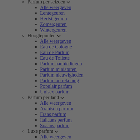
Parfum per seizoen
Alle weergeven
Lentegeuren
Herfst geuren
Zomergeuren
Wintergeuren
Hoogtepunten
Alle weergeven
Eau de Cologne
Eau de Parfum
Eau de Toilette
Parfum aanbiedingen
Parfum miniaturen
Parfum nieuwigheden
Parfum op rekening
Populair parfum
Unisex parfum
Parfum per land
Alle weergeven
Arabisch parfum
Frans parfum
Italiaans parfum
Spaans parfum
Luxe parfum
Alle weergeven