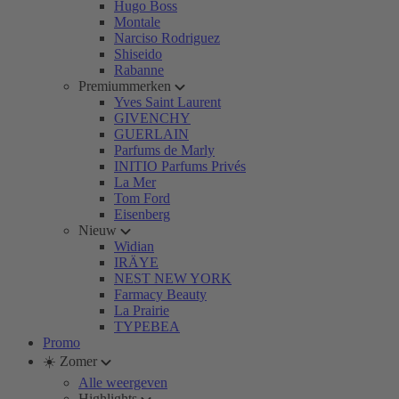
Hugo Boss
Montale
Narciso Rodriguez
Shiseido
Rabanne
Premiummerken
Yves Saint Laurent
GIVENCHY
GUERLAIN
Parfums de Marly
INITIO Parfums Privés
La Mer
Tom Ford
Eisenberg
Nieuw
Widian
IRÄYE
NEST NEW YORK
Farmacy Beauty
La Prairie
TYPEBEA
Promo
☀️ Zomer
Alle weergeven
Highlights