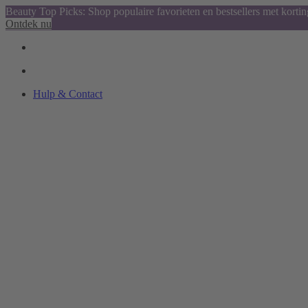
Beauty Top Picks: Shop populaire favorieten en bestsellers met kortin
Ontdek nu
Hulp & Contact