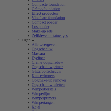
Compacte foundation
Crème-foundation
Effect producten
Vloeibare foundation
Compact poeder
Los poeder
Make-up sets
Zelfklevende tatoeages
Ogen
Alle weergeven
Oogschaduw
Mascara
Eyeliner
Crème-oogschaduw
Oogschaduwprimer
Glitteroogschaduw
Kunstwimpers
Oogmake-up remover
Oogschaduwpaletten
Wimperborstels
Wimperlijm
Wimperprimers
Wimpertangen
Kajal