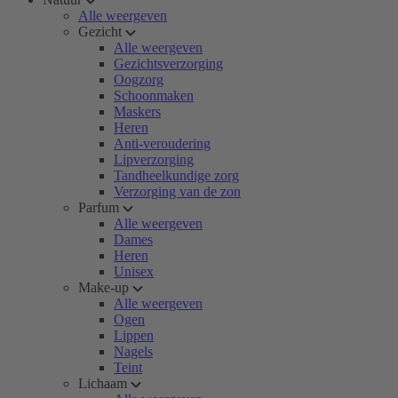
Alle weergeven
Gezicht
Alle weergeven
Gezichtsverzorging
Oogzorg
Schoonmaken
Maskers
Heren
Anti-veroudering
Lipverzorging
Tandheelkundige zorg
Verzorging van de zon
Parfum
Alle weergeven
Dames
Heren
Unisex
Make-up
Alle weergeven
Ogen
Lippen
Nagels
Teint
Lichaam