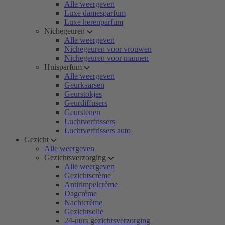
Alle weergeven
Luxe damesparfum
Luxe herenparfum
Nichegeuren
Alle weergeven
Nichegeuren voor vrouwen
Nichegeuren voor mannen
Huisparfum
Alle weergeven
Geurkaarsen
Geurstokjes
Geurdiffusers
Geurstenen
Luchtverfrissers
Luchtverfrissers auto
Gezicht
Alle weergeven
Gezichtsverzorging
Alle weergeven
Gezichtscrème
Antirimpelcrème
Dagcrème
Nachtcrème
Gezichtsolie
24-uurs gezichtsverzorging