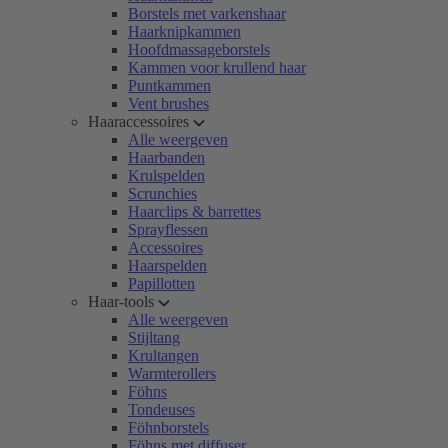
Borstels met varkenshaar
Haarknipkammen
Hoofdmassageborstels
Kammen voor krullend haar
Puntkammen
Vent brushes
Haaraccessoires
Alle weergeven
Haarbanden
Krulspelden
Scrunchies
Haarclips & barrettes
Sprayflessen
Accessoires
Haarspelden
Papillotten
Haar-tools
Alle weergeven
Stijltang
Krultangen
Warmterollers
Föhns
Tondeuses
Föhnborstels
Föhns met diffuser