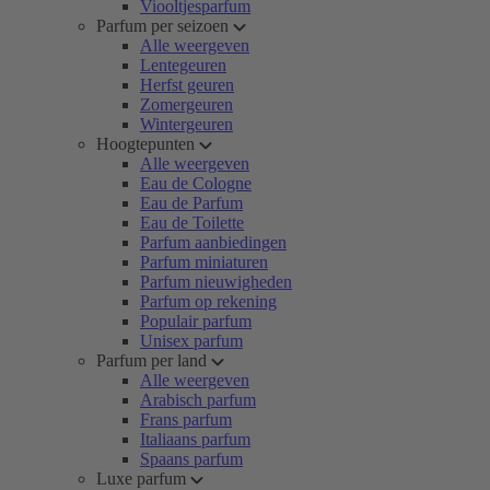
Viooltjesparfum
Parfum per seizoen
Alle weergeven
Lentegeuren
Herfst geuren
Zomergeuren
Wintergeuren
Hoogtepunten
Alle weergeven
Eau de Cologne
Eau de Parfum
Eau de Toilette
Parfum aanbiedingen
Parfum miniaturen
Parfum nieuwigheden
Parfum op rekening
Populair parfum
Unisex parfum
Parfum per land
Alle weergeven
Arabisch parfum
Frans parfum
Italiaans parfum
Spaans parfum
Luxe parfum