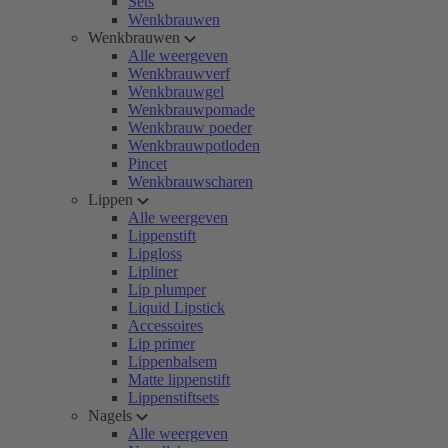
Sets
Wenkbrauwen
Wenkbrauwen
Alle weergeven
Wenkbrauwverf
Wenkbrauwgel
Wenkbrauwpomade
Wenkbrauw poeder
Wenkbrauwpotloden
Pincet
Wenkbrauwscharen
Lippen
Alle weergeven
Lippenstift
Lipgloss
Lipliner
Lip plumper
Liquid Lipstick
Accessoires
Lip primer
Lippenbalsem
Matte lippenstift
Lippenstiftsets
Nagels
Alle weergeven