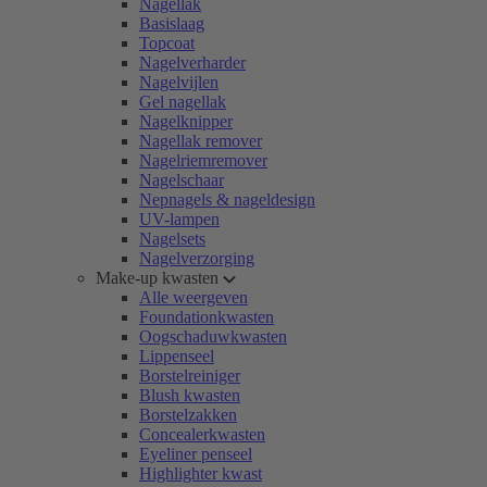
Nagellak
Basislaag
Topcoat
Nagelverharder
Nagelvijlen
Gel nagellak
Nagelknipper
Nagellak remover
Nagelriemremover
Nagelschaar
Nepnagels & nageldesign
UV-lampen
Nagelsets
Nagelverzorging
Make-up kwasten
Alle weergeven
Foundationkwasten
Oogschaduwkwasten
Lippenseel
Borstelreiniger
Blush kwasten
Borstelzakken
Concealerkwasten
Eyeliner penseel
Highlighter kwast