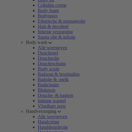
Cellulitis creme
Body foam
Bodyspray
Etherische & massageolie
Hals & decolleté
Intieme verzorging
Sauna olie & infusie
Body wash
Alle weergeven
Douchegel
Doucheolie
Doucheschuim
Body scrub
Badzout & bruisballen
Badolie & -melk
Badschuim
Blokzeep
Douche- & badsets
Intieme wasgel
Vloeibare zeep
Handverzorging
Alle weergeven
Handcrème
Handdesinfectie