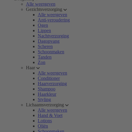
Alle weergeven
Gezichtsverzorging
Alle weergeven
Anti-veroudering
Ogen
Lippen
Nachtverzorging
Dagopvang
Scheren
Schoonmaken
Tanden
Zon
Haar
Alle weergeven
Conditioner
Haarverzorging
Shampoo
Haarkleur
Styling
Lichaamsverzorging
Alle weergeven
Hand & Voet
Lotions
Oliën
Schoonmaken