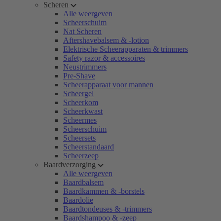
Scheren
Alle weergeven
Scheerschuim
Nat Scheren
Aftershavebalsem & -lotion
Elektrische Scheerapparaten & trimmers
Safety razor & accessoires
Neustrimmers
Pre-Shave
Scheerapparaat voor mannen
Scheergel
Scheerkom
Scheerkwast
Scheermes
Scheerschuim
Scheersets
Scheerstandaard
Scheerzeep
Baardverzorging
Alle weergeven
Baardbalsem
Baardkammen & -borstels
Baardolie
Baardtondeuses & -trimmers
Baardshampoo & -zeep