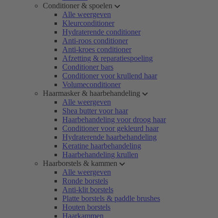
Conditioner & spoelen
Alle weergeven
Kleurconditioner
Hydraterende conditioner
Anti-roos conditioner
Anti-kroes conditioner
Afzetting & reparatiespoeling
Conditioner bars
Conditioner voor krullend haar
Volumeconditioner
Haarmasker & haarbehandeling
Alle weergeven
Shea butter voor haar
Haarbehandeling voor droog haar
Conditioner voor gekleurd haar
Hydraterende haarbehandeling
Keratine haarbehandeling
Haarbehandeling krullen
Haarborstels & kammen
Alle weergeven
Ronde borstels
Anti-klit borstels
Platte borstels & paddle brushes
Houten borstels
Haarkammen