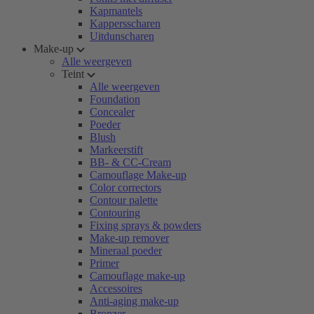
Kapmantels
Kappersscharen
Uitdunscharen
Make-up
Alle weergeven
Teint
Alle weergeven
Foundation
Concealer
Poeder
Blush
Markeerstift
BB- & CC-Cream
Camouflage Make-up
Color correctors
Contour palette
Contouring
Fixing sprays & powders
Make-up remover
Mineraal poeder
Primer
Camouflage make-up
Accessoires
Anti-aging make-up
Bronzer