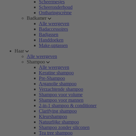
Scheermesjes
Scheeronderhoud
Ontharingscrème
Badkamer
Alle weergeven
Badaccessoires
Badjassen
Handdoeken
Make-uptassen
Haar
Alle weergeven
Shampoo
Alle weergeven
Keratine shampoo
Pre-Shampoo
Arganolie shampoo
Verzachtende shampoo
Shampoo voor volume
Shampoo voor mannen
2-in-1 shampoo & conditioner
Clarifying shampoo
Kleurshampoo
Natuurlijke shampoo
Shampoo zonder siliconen
Tea tree shampoo