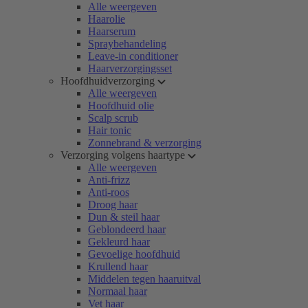
Alle weergeven
Haarolie
Haarserum
Spraybehandeling
Leave-in conditioner
Haarverzorgingsset
Hoofdhuidverzorging
Alle weergeven
Hoofdhuid olie
Scalp scrub
Hair tonic
Zonnebrand & verzorging
Verzorging volgens haartype
Alle weergeven
Anti-frizz
Anti-roos
Droog haar
Dun & steil haar
Geblondeerd haar
Gekleurd haar
Gevoelige hoofdhuid
Krullend haar
Middelen tegen haaruitval
Normaal haar
Vet haar