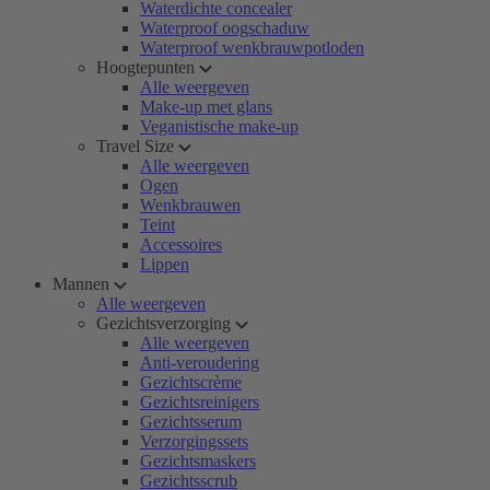
Waterdichte concealer
Waterproof oogschaduw
Waterproof wenkbrauwpotloden
Hoogtepunten
Alle weergeven
Make-up met glans
Veganistische make-up
Travel Size
Alle weergeven
Ogen
Wenkbrauwen
Teint
Accessoires
Lippen
Mannen
Alle weergeven
Gezichtsverzorging
Alle weergeven
Anti-veroudering
Gezichtscrème
Gezichtsreinigers
Gezichtsserum
Verzorgingssets
Gezichtsmaskers
Gezichtsscrub