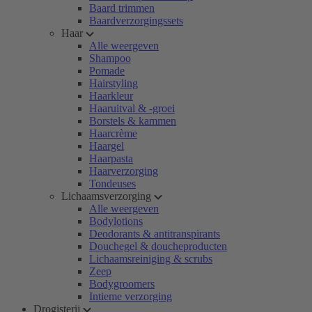
Baard trimmen
Baardverzorgingssets
Haar
Alle weergeven
Shampoo
Pomade
Hairstyling
Haarkleur
Haaruitval & -groei
Borstels & kammen
Haarcrème
Haargel
Haarpasta
Haarverzorging
Tondeuses
Lichaamsverzorging
Alle weergeven
Bodylotions
Deodorants & antitranspirants
Douchegel & doucheproducten
Lichaamsreiniging & scrubs
Zeep
Bodygroomers
Intieme verzorging
Drogisterij