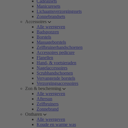
Cadeausets
Manicuresets
Lichaamsverzorgingssets
Zonnebrandsets
Accessoires
Alle weergeven
Badsponzen
Borstels
Massageborstels
Zelfbruinerhandschoenen
Accessoires pedicure
Flanellen
Hand- & voetsieraden
Nagelaccessoires
Scrubhandschoenen
Vervangende borstels
Verzorgingsaccessoires
Zon & bescherming
Alle weergeven
Aftersun
Zelfbruiners
Zonnebrand
Ontharen
Alle weergeven
Koude en warme was