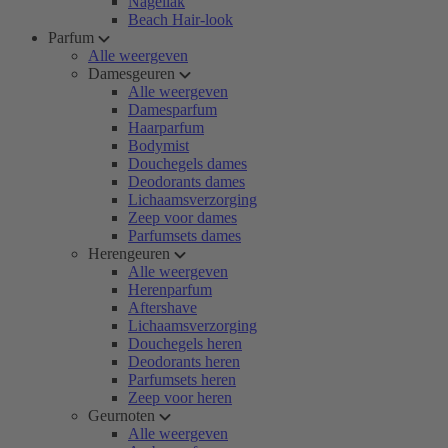
Nagellak
Beach Hair-look
Parfum
Alle weergeven
Damesgeuren
Alle weergeven
Damesparfum
Haarparfum
Bodymist
Douchegels dames
Deodorants dames
Lichaamsverzorging
Zeep voor dames
Parfumsets dames
Herengeuren
Alle weergeven
Herenparfum
Aftershave
Lichaamsverzorging
Douchegels heren
Deodorants heren
Parfumsets heren
Zeep voor heren
Geurnoten
Alle weergeven