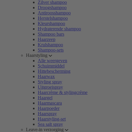
Zilver shampoo
Droogshampoo
Antiroosshampoo
Herstelshampoo
Kleurshampoo
Hydraterende shampoo
Shampoo bars
Haarzeep
Krulshampoo
Shampoo-sets
Haarstyling
Alle weergeven
Schuimmiddel
Hittebescherming
Haarwax
Styling spray
Uitgroeispray
Haarcrème & stylingcrème
Haargel
Haarmascara
Haarpoeder
Haarspray
Haarstyling-set
Sea salt spray
Leave-in verzorging