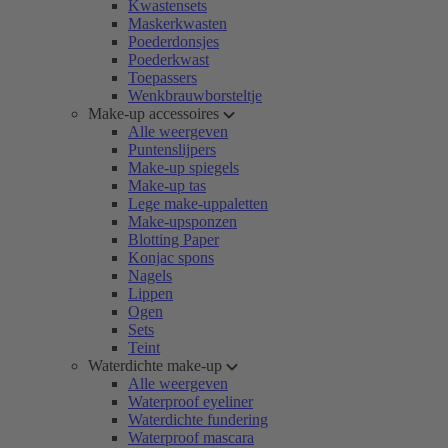
Kwastensets
Maskerkwasten
Poederdonsjes
Poederkwast
Toepassers
Wenkbrauwborsteltje
Make-up accessoires
Alle weergeven
Puntenslijpers
Make-up spiegels
Make-up tas
Lege make-uppaletten
Make-upsponzen
Blotting Paper
Konjac spons
Nagels
Lippen
Ogen
Sets
Teint
Waterdichte make-up
Alle weergeven
Waterproof eyeliner
Waterdichte fundering
Waterproof mascara