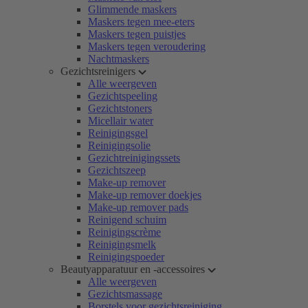
Glimmende maskers
Maskers tegen mee-eters
Maskers tegen puistjes
Maskers tegen veroudering
Nachtmaskers
Gezichtsreinigers
Alle weergeven
Gezichtspeeling
Gezichtstoners
Micellair water
Reinigingsgel
Reinigingsolie
Gezichtreinigingssets
Gezichtszeep
Make-up remover
Make-up remover doekjes
Make-up remover pads
Reinigend schuim
Reinigingscrème
Reinigingsmelk
Reinigingspoeder
Beautyapparatuur en -accessoires
Alle weergeven
Gezichtsmassage
Borstels voor gezichtsreiniging