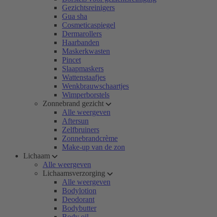
Gezichtsreinigers
Gua sha
Cosmeticaspiegel
Dermarollers
Haarbanden
Maskerkwasten
Pincet
Slaapmaskers
Wattenstaafjes
Wenkbrauwschaartjes
Wimperborstels
Zonnebrand gezicht
Alle weergeven
Aftersun
Zelfbruiners
Zonnebrandcrème
Make-up van de zon
Lichaam
Alle weergeven
Lichaamsverzorging
Alle weergeven
Bodylotion
Deodorant
Bodybutter
Body oil