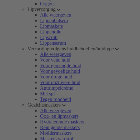
Ooggel
Lipverzorging
Alle weergeven
Lippenbalsem
Lipmaskers
Lippenolie
Lipscrub
Lippenserum
Verzorging volgens huidbehoeften/huidtype
Alle weergeven
Voor vette huid
Voor gemengde huid
Voor gevoelige huid
Voor droge huid
Voor onzuivere huid
Antirimpelcrème
Met spf
Tegen roodheid
Gezichtsmaskers
Alle weergeven
Oog- en lipmaskers
Hydraterende maskers
Reinigende maskers
Moddermaskers
Maskers van stof