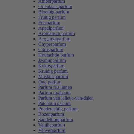
Amberparfum
Oriëntaals parfum
Bloemig parfum
Fruitig parfum
Fris parfum
Appelparfum
Aromatisch parfum
Bergamotparfum
Chypreparfum
Citrusparfum
Houtachtig parfum
Jasmijnparfum
Kokosparfum
Kruidig parfum
Muskus parfum
Oud parfum
Parfum fris linnen
Parfum molecuul
Parfum van lelietje-van-dalen
Patchouli parfum
Poederachtig parfum
Rozenparfum
Sandelhoutparfum
Vanilleparfum
Vetiverparfum