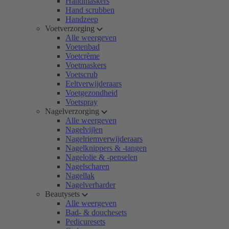
Handmaskers
Hand scrubben
Handzeep
Voetverzorging
Alle weergeven
Voetenbad
Voetcrème
Voetmaskers
Voetscrub
Eeltverwijderaars
Voetgezondheid
Voetspray
Nagelverzorging
Alle weergeven
Nagelvijlen
Nagelriemverwijderaars
Nagelknippers & -tangen
Nagelolie & -penselen
Nagelscharen
Nagellak
Nagelverharder
Beautysets
Alle weergeven
Bad- & douchesets
Pedicuresets