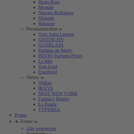
Hugo Boss
Montale
Narciso Rodriguez
Shiseido
Rabanne
Premiummerken
Yves Saint Laurent
GIVENCHY
GUERLAIN
Parfums de Marly
INITIO Parfums Privés
La Mer
Tom Ford
Eisenberg
Nieuw
Widian
IRÄYE
NEST NEW YORK
Farmacy Beauty
La Prairie
TYPEBEA
Promo
☀️ Zomer
Alle weergeven
Highlights