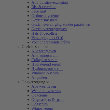
Anti-puistjesverzorging
Bb- & cc-crème
Face mist
Getinte dagcrème
Gezichtsmaskers
Gezichtsverzorging zonder parabenen
Gezichtverzorgingssets
Hals & decolleté
Verzorging met Q10
Vochtinbrengende crème
Gezichtsserum
Alle weergeven
Anti-agingserum
Collageen serum
Hydraterend serum
Hyaluronzuur serum
Vitamine c-serum
Ampullen
Oogverzorging
Alle weergeven
Wenkbrauw serum
Oogcrème
Oogmaskers & -pads
Oogserum
Wimperserum