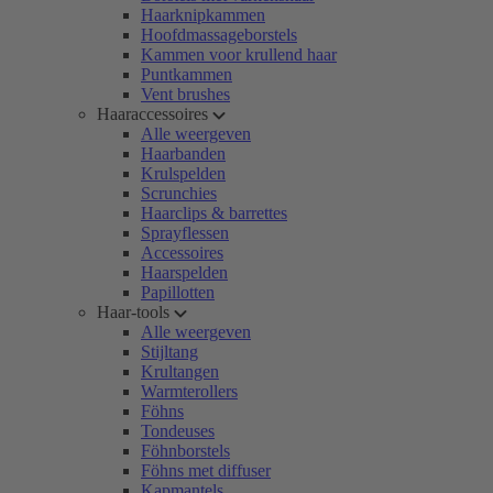
Haarknipkammen
Hoofdmassageborstels
Kammen voor krullend haar
Puntkammen
Vent brushes
Haaraccessoires
Alle weergeven
Haarbanden
Krulspelden
Scrunchies
Haarclips & barrettes
Sprayflessen
Accessoires
Haarspelden
Papillotten
Haar-tools
Alle weergeven
Stijltang
Krultangen
Warmterollers
Föhns
Tondeuses
Föhnborstels
Föhns met diffuser
Kapmantels