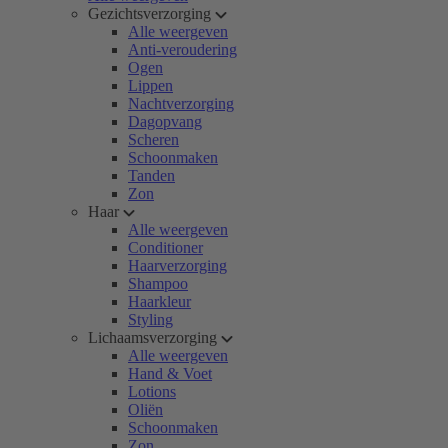
Gezichtsverzorging
Alle weergeven
Anti-veroudering
Ogen
Lippen
Nachtverzorging
Dagopvang
Scheren
Schoonmaken
Tanden
Zon
Haar
Alle weergeven
Conditioner
Haarverzorging
Shampoo
Haarkleur
Styling
Lichaamsverzorging
Alle weergeven
Hand & Voet
Lotions
Oliën
Schoonmaken
Zon