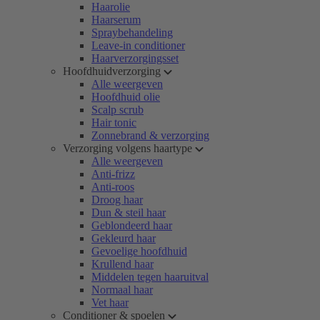
Haarolie
Haarserum
Spraybehandeling
Leave-in conditioner
Haarverzorgingsset
Hoofdhuidverzorging
Alle weergeven
Hoofdhuid olie
Scalp scrub
Hair tonic
Zonnebrand & verzorging
Verzorging volgens haartype
Alle weergeven
Anti-frizz
Anti-roos
Droog haar
Dun & steil haar
Geblondeerd haar
Gekleurd haar
Gevoelige hoofdhuid
Krullend haar
Middelen tegen haaruitval
Normaal haar
Vet haar
Conditioner & spoelen