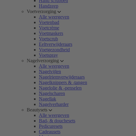
Hand scrubben
Handzeep
Voetverzorging
Alle weergeven
Voetenbad
Voetcrème
Voetmaskers
Voetscrub
Eeltverwijderaars
Voetgezondheid
Voetspray
Nagelverzorging
Alle weergeven
Nagelvijlen
Nagelriemverwijderaars
Nagelknippers & -tangen
Nagelolie & -penselen
Nagelscharen
Nagellak
Nagelverharder
Beautysets
Alle weergeven
Bad- & douchesets
Pedicuresets
Cadeausets