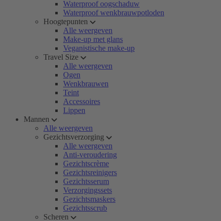
Waterproof oogschaduw
Waterproof wenkbrauwpotloden
Hoogtepunten
Alle weergeven
Make-up met glans
Veganistische make-up
Travel Size
Alle weergeven
Ogen
Wenkbrauwen
Teint
Accessoires
Lippen
Mannen
Alle weergeven
Gezichtsverzorging
Alle weergeven
Anti-veroudering
Gezichtscrème
Gezichtsreinigers
Gezichtsserum
Verzorgingssets
Gezichtsmaskers
Gezichtsscrub
Scheren