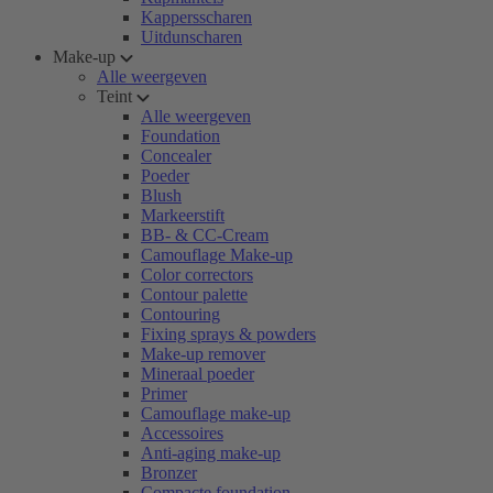
Kappersscharen
Uitdunscharen
Make-up
Alle weergeven
Teint
Alle weergeven
Foundation
Concealer
Poeder
Blush
Markeerstift
BB- & CC-Cream
Camouflage Make-up
Color correctors
Contour palette
Contouring
Fixing sprays & powders
Make-up remover
Mineraal poeder
Primer
Camouflage make-up
Accessoires
Anti-aging make-up
Bronzer
Compacte foundation