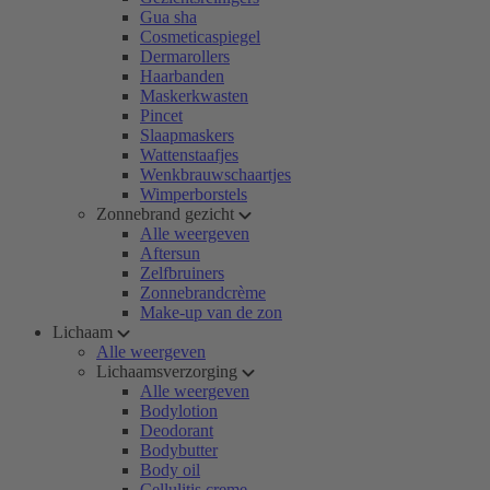
Gua sha
Cosmeticaspiegel
Dermarollers
Haarbanden
Maskerkwasten
Pincet
Slaapmaskers
Wattenstaafjes
Wenkbrauwschaartjes
Wimperborstels
Zonnebrand gezicht
Alle weergeven
Aftersun
Zelfbruiners
Zonnebrandcrème
Make-up van de zon
Lichaam
Alle weergeven
Lichaamsverzorging
Alle weergeven
Bodylotion
Deodorant
Bodybutter
Body oil
Cellulitis creme