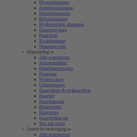
Droogshampoo
Antiroosshampoo
Herstelshampoo
Kleurshampoo
Hydraterende shampoo
Shampoo bars
Haarzeep
Krulshampoo
Shampoo-sets
Haarstyling
Alle weergeven
Schuimmiddel
Hittebescherming
Haarwax
Styling spray
Uitgroeispray
Haarcrème & stylingcrème
Haargel
Haarmascara
Haarpoeder
Haarspray
Haarstyling-set
Sea salt spray
Leave-in verzorging
Alle weergeven