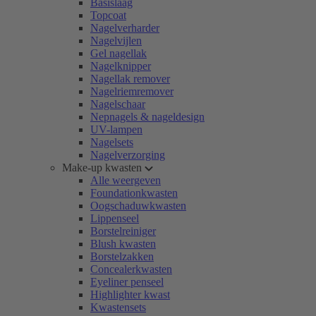
Basislaag
Topcoat
Nagelverharder
Nagelvijlen
Gel nagellak
Nagelknipper
Nagellak remover
Nagelriemremover
Nagelschaar
Nepnagels & nageldesign
UV-lampen
Nagelsets
Nagelverzorging
Make-up kwasten
Alle weergeven
Foundationkwasten
Oogschaduwkwasten
Lippenseel
Borstelreiniger
Blush kwasten
Borstelzakken
Concealerkwasten
Eyeliner penseel
Highlighter kwast
Kwastensets