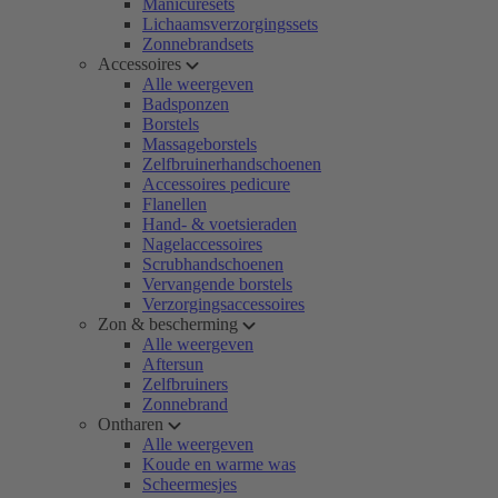
Manicuresets
Lichaamsverzorgingssets
Zonnebrandsets
Accessoires
Alle weergeven
Badsponzen
Borstels
Massageborstels
Zelfbruinerhandschoenen
Accessoires pedicure
Flanellen
Hand- & voetsieraden
Nagelaccessoires
Scrubhandschoenen
Vervangende borstels
Verzorgingsaccessoires
Zon & bescherming
Alle weergeven
Aftersun
Zelfbruiners
Zonnebrand
Ontharen
Alle weergeven
Koude en warme was
Scheermesjes