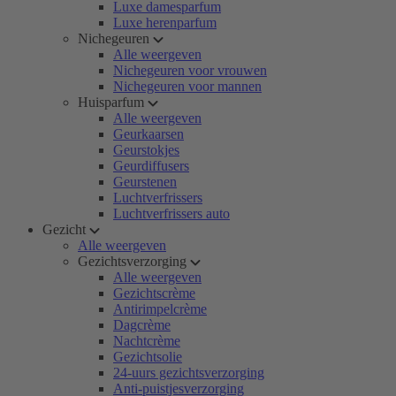
Luxe damesparfum
Luxe herenparfum
Nichegeuren
Alle weergeven
Nichegeuren voor vrouwen
Nichegeuren voor mannen
Huisparfum
Alle weergeven
Geurkaarsen
Geurstokjes
Geurdiffusers
Geurstenen
Luchtverfrissers
Luchtverfrissers auto
Gezicht
Alle weergeven
Gezichtsverzorging
Alle weergeven
Gezichtscrème
Antirimpelcrème
Dagcrème
Nachtcrème
Gezichtsolie
24-uurs gezichtsverzorging
Anti-puistjesverzorging