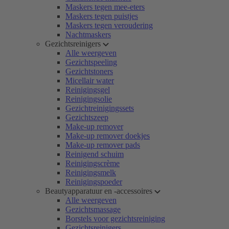
Maskers tegen mee-eters
Maskers tegen puistjes
Maskers tegen veroudering
Nachtmaskers
Gezichtsreinigers
Alle weergeven
Gezichtspeeling
Gezichtstoners
Micellair water
Reinigingsgel
Reinigingsolie
Gezichtreinigingssets
Gezichtszeep
Make-up remover
Make-up remover doekjes
Make-up remover pads
Reinigend schuim
Reinigingscrème
Reinigingsmelk
Reinigingspoeder
Beautyapparatuur en -accessoires
Alle weergeven
Gezichtsmassage
Borstels voor gezichtsreiniging
Gezichtsreinigers