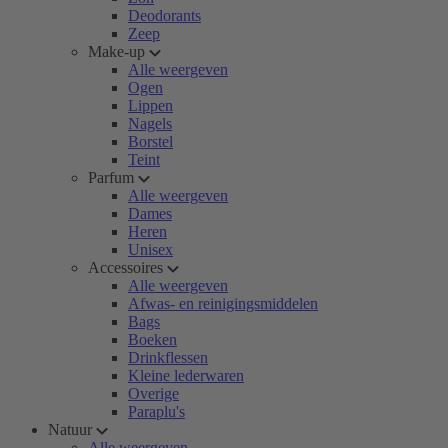
Deodorants
Zeep
Make-up
Alle weergeven
Ogen
Lippen
Nagels
Borstel
Teint
Parfum
Alle weergeven
Dames
Heren
Unisex
Accessoires
Alle weergeven
Afwas- en reinigingsmiddelen
Bags
Boeken
Drinkflessen
Kleine lederwaren
Overige
Paraplu's
Natuur
Alle weergeven