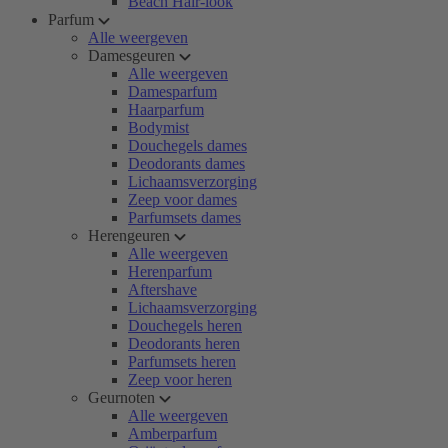
Beach Hair-look
Parfum
Alle weergeven
Damesgeuren
Alle weergeven
Damesparfum
Haarparfum
Bodymist
Douchegels dames
Deodorants dames
Lichaamsverzorging
Zeep voor dames
Parfumsets dames
Herengeuren
Alle weergeven
Herenparfum
Aftershave
Lichaamsverzorging
Douchegels heren
Deodorants heren
Parfumsets heren
Zeep voor heren
Geurnoten
Alle weergeven
Amberparfum