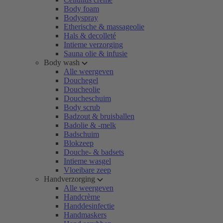
Body foam
Bodyspray
Etherische & massageolie
Hals & decolleté
Intieme verzorging
Sauna olie & infusie
Body wash
Alle weergeven
Douchegel
Doucheolie
Doucheschuim
Body scrub
Badzout & bruisballen
Badolie & -melk
Badschuim
Blokzeep
Douche- & badsets
Intieme wasgel
Vloeibare zeep
Handverzorging
Alle weergeven
Handcrème
Handdesinfectie
Handmaskers