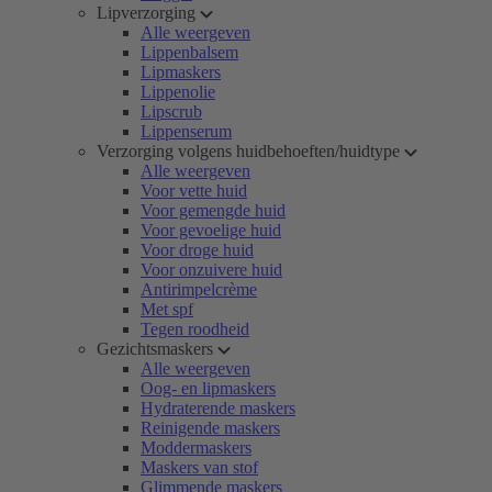
Lipverzorging
Alle weergeven
Lippenbalsem
Lipmaskers
Lippenolie
Lipscrub
Lippenserum
Verzorging volgens huidbehoeften/huidtype
Alle weergeven
Voor vette huid
Voor gemengde huid
Voor gevoelige huid
Voor droge huid
Voor onzuivere huid
Antirimpelcrème
Met spf
Tegen roodheid
Gezichtsmaskers
Alle weergeven
Oog- en lipmaskers
Hydraterende maskers
Reinigende maskers
Moddermaskers
Maskers van stof
Glimmende maskers