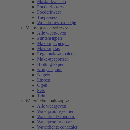
Maskerkwasten
Poederdonsjes
Poederkwast
Toepassers
Wenkbrauwborsteltje
Make-up accessoires
Alle weergeven
Puntenslijpers
Make-up spiegels
Make-up tas
Lege make-uppaletten
Make-upsponzen
Blotting Paper
Konjac spons
Nagels
Lippen
Ogen
Sets
Teint
Waterdichte make-up
Alle weergeven
Waterproof eyeliner
Waterdichte fundering
Waterproof mascara
Waterdichte concealer