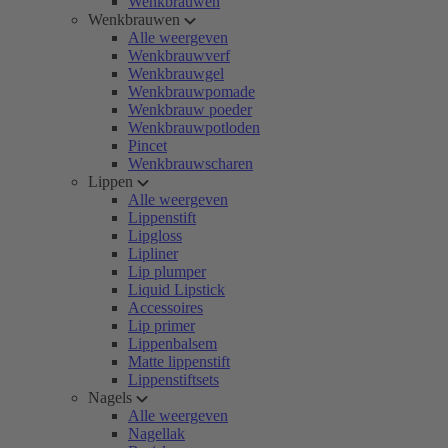
Wenkbrauwen
Wenkbrauwen
Alle weergeven
Wenkbrauwverf
Wenkbrauwgel
Wenkbrauwpomade
Wenkbrauw poeder
Wenkbrauwpotloden
Pincet
Wenkbrauwscharen
Lippen
Alle weergeven
Lippenstift
Lipgloss
Lipliner
Lip plumper
Liquid Lipstick
Accessoires
Lip primer
Lippenbalsem
Matte lippenstift
Lippenstiftsets
Nagels
Alle weergeven
Nagellak