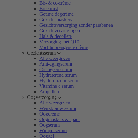
Bb- & cc-crème
Face mist
Getinte dagcrème
Gezichtsmaskers
Gezichtsverzorging zonder parabenen
Gezichtverzorgingssets
Hals & decolleté
Verzorging met Q10
Vochtinbrengende crème
Gezichtsserum
Alle weergeven
Anti-agingserum
Collageen serum
Hydraterend serum
Hyaluronzuur serum
Vitamine c-serum
Ampullen
Oogverzorging
Alle weergeven
Wenkbrauw serum
Oogcrème
Oogmaskers & -pads
Oogserum
Wimperserum
Ooggel