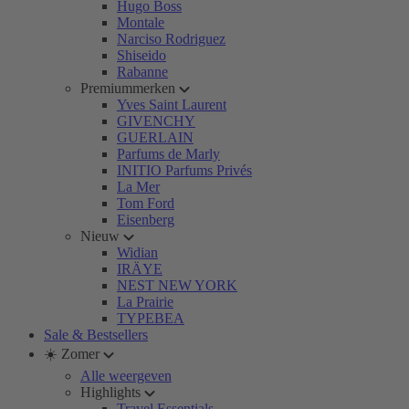
Hugo Boss
Montale
Narciso Rodriguez
Shiseido
Rabanne
Premiummerken
Yves Saint Laurent
GIVENCHY
GUERLAIN
Parfums de Marly
INITIO Parfums Privés
La Mer
Tom Ford
Eisenberg
Nieuw
Widian
IRÄYE
NEST NEW YORK
La Prairie
TYPEBEA
Sale & Bestsellers
☀️ Zomer
Alle weergeven
Highlights
Travel Essentials