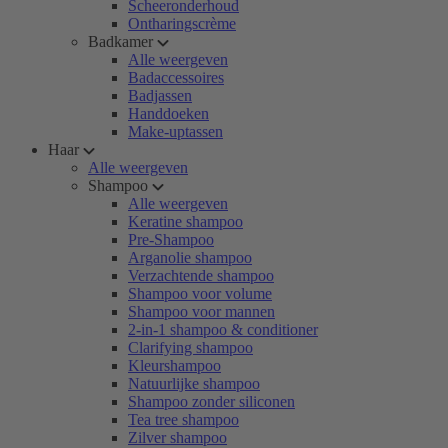
Scheeronderhoud
Ontharingscrème
Badkamer
Alle weergeven
Badaccessoires
Badjassen
Handdoeken
Make-uptassen
Haar
Alle weergeven
Shampoo
Alle weergeven
Keratine shampoo
Pre-Shampoo
Arganolie shampoo
Verzachtende shampoo
Shampoo voor volume
Shampoo voor mannen
2-in-1 shampoo & conditioner
Clarifying shampoo
Kleurshampoo
Natuurlijke shampoo
Shampoo zonder siliconen
Tea tree shampoo
Zilver shampoo