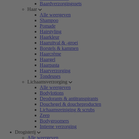
Baardverzorgingssets
Haar
Alle weergeven
Shampoo
Pomade
Hairstyling
Haarkleur
Haaruitval & -groei
Borstels & kammen
Haarcrème
Haargel
Haarpasta
Haarverzorging
Tondeuses
Lichaamsverzorging
Alle weergeven
Bodylotions
Deodorants & antitranspirants
Douchegel & doucheproducten
Lichaamsreiniging & scrubs
Zeep
Bodygroomers
Intieme verzorging
Drogisterij
Alle weergeven