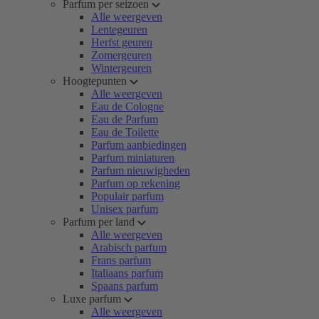
Parfum per seizoen
Alle weergeven
Lentegeuren
Herfst geuren
Zomergeuren
Wintergeuren
Hoogtepunten
Alle weergeven
Eau de Cologne
Eau de Parfum
Eau de Toilette
Parfum aanbiedingen
Parfum miniaturen
Parfum nieuwigheden
Parfum op rekening
Populair parfum
Unisex parfum
Parfum per land
Alle weergeven
Arabisch parfum
Frans parfum
Italiaans parfum
Spaans parfum
Luxe parfum
Alle weergeven