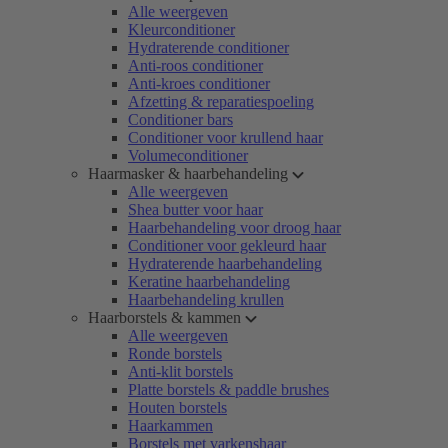
Alle weergeven
Kleurconditioner
Hydraterende conditioner
Anti-roos conditioner
Anti-kroes conditioner
Afzetting & reparatiespoeling
Conditioner bars
Conditioner voor krullend haar
Volumeconditioner
Haarmasker & haarbehandeling
Alle weergeven
Shea butter voor haar
Haarbehandeling voor droog haar
Conditioner voor gekleurd haar
Hydraterende haarbehandeling
Keratine haarbehandeling
Haarbehandeling krullen
Haarborstels & kammen
Alle weergeven
Ronde borstels
Anti-klit borstels
Platte borstels & paddle brushes
Houten borstels
Haarkammen
Borstels met varkenshaar