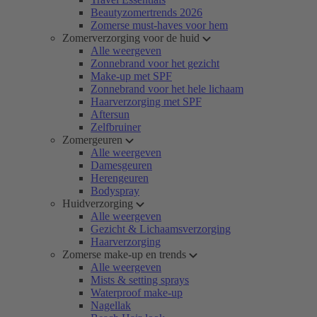
Beautyzomertrends 2026
Zomerse must-haves voor hem
Zomerverzorging voor de huid
Alle weergeven
Zonnebrand voor het gezicht
Make-up met SPF
Zonnebrand voor het hele lichaam
Haarverzorging met SPF
Aftersun
Zelfbruiner
Zomergeuren
Alle weergeven
Damesgeuren
Herengeuren
Bodyspray
Huidverzorging
Alle weergeven
Gezicht & Lichaamsverzorging
Haarverzorging
Zomerse make-up en trends
Alle weergeven
Mists & setting sprays
Waterproof make-up
Nagellak