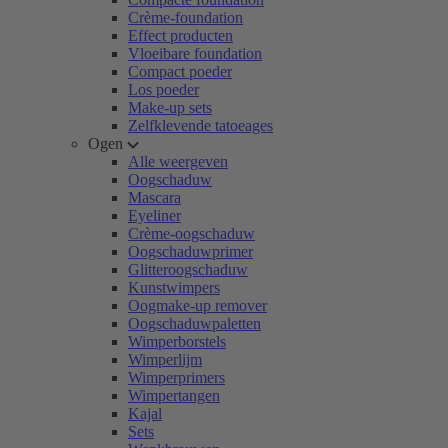
Crème-foundation
Effect producten
Vloeibare foundation
Compact poeder
Los poeder
Make-up sets
Zelfklevende tatoeages
Ogen
Alle weergeven
Oogschaduw
Mascara
Eyeliner
Crème-oogschaduw
Oogschaduwprimer
Glitteroogschaduw
Kunstwimpers
Oogmake-up remover
Oogschaduwpaletten
Wimperborstels
Wimperlijm
Wimperprimers
Wimpertangen
Kajal
Sets