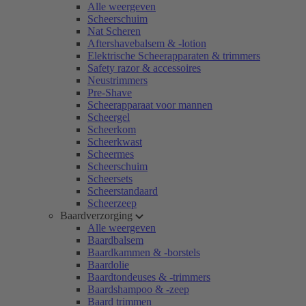
Alle weergeven
Scheerschuim
Nat Scheren
Aftershavebalsem & -lotion
Elektrische Scheerapparaten & trimmers
Safety razor & accessoires
Neustrimmers
Pre-Shave
Scheerapparaat voor mannen
Scheergel
Scheerkom
Scheerkwast
Scheermes
Scheerschuim
Scheersets
Scheerstandaard
Scheerzeep
Baardverzorging
Alle weergeven
Baardbalsem
Baardkammen & -borstels
Baardolie
Baardtondeuses & -trimmers
Baardshampoo & -zeep
Baard trimmen