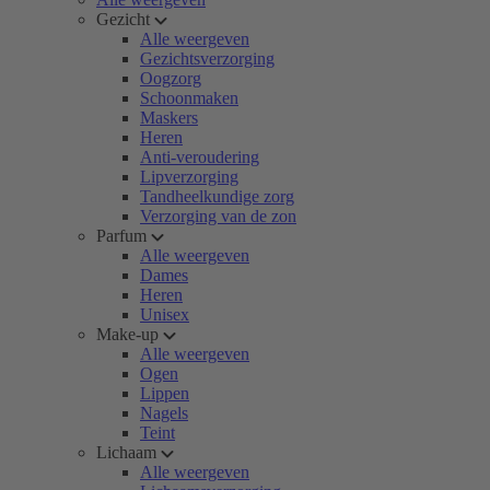
Gezicht
Alle weergeven
Gezichtsverzorging
Oogzorg
Schoonmaken
Maskers
Heren
Anti-veroudering
Lipverzorging
Tandheelkundige zorg
Verzorging van de zon
Parfum
Alle weergeven
Dames
Heren
Unisex
Make-up
Alle weergeven
Ogen
Lippen
Nagels
Teint
Lichaam
Alle weergeven