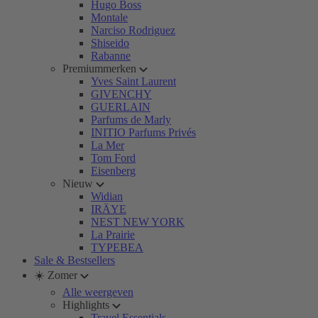
Hugo Boss
Montale
Narciso Rodriguez
Shiseido
Rabanne
Premiummerken
Yves Saint Laurent
GIVENCHY
GUERLAIN
Parfums de Marly
INITIO Parfums Privés
La Mer
Tom Ford
Eisenberg
Nieuw
Widian
IRÄYE
NEST NEW YORK
La Prairie
TYPEBEA
Sale & Bestsellers
☀️ Zomer
Alle weergeven
Highlights
Travel Essentials