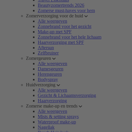
Beautyzomertrends 2026
Zomerse must-haves voor hem
Zomerverzorging voor de huid
Alle weergeven
Zonnebrand voor het gezicht
Make-up met SPF
Zonnebrand voor het hele lichaam
Haarverzorging met SPF
Aftersun
Zelfbruiner
Zomergeuren
Alle weergeven
Damesgeuren
Herengeuren
Bodyspray
Huidverzorging
Alle weergeven
Gezicht & Lichaamsverzorging
Haarverzorging
Zomerse make-up en trends
Alle weergeven
Mists & setting sprays
Waterproof make-up
Nagellak