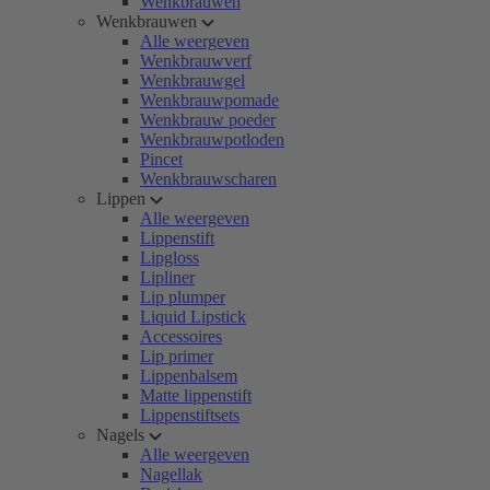
Wenkbrauwen
Wenkbrauwen
Alle weergeven
Wenkbrauwverf
Wenkbrauwgel
Wenkbrauwpomade
Wenkbrauw poeder
Wenkbrauwpotloden
Pincet
Wenkbrauwscharen
Lippen
Alle weergeven
Lippenstift
Lipgloss
Lipliner
Lip plumper
Liquid Lipstick
Accessoires
Lip primer
Lippenbalsem
Matte lippenstift
Lippenstiftsets
Nagels
Alle weergeven
Nagellak