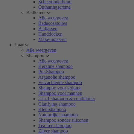
Scheeronderhoud
Ontharingscrème
Badkamer
Alle weergeven
Badaccessoires
Badjassen
Handdoeken
Make-uptassen
Haar
Alle weergeven
Shampoo
Alle weergeven
Keratine shampoo
Pre-Shampoo
Arganolie shampoo
Verzachtende shampoo
Shampoo voor volume
Shampoo voor mannen
2-in-1 shampoo & conditioner
Clarifying shampoo
Kleurshampoo
Natuurlijke shampoo
Shampoo zonder siliconen
Tea tree shampoo
Zilver shampoo