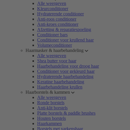
Alle weergeven
Kleurconditioner
Hydraterende conditioner
Anti-roos conditioner
Anti-kroes conditioner
Afzetting & reparatiespoeling
Conditioner bars
Conditioner voor krullend haar
Volumeconditioner
Haarmasker & haarbehandeling
Alle weergeven
Shea butter voor haar
Haarbehandeling voor droog haar
Conditioner voor gekleurd haar
Hydraterende haarbehandeling
Keratine haarbehandeling
Haarbehandeling krullen
Haarborstels & kammen
Alle weergeven
Ronde borstels
Anti-klit borstels
Platte borstels & paddle brushes
Houten borstels
Haarkammen
Borstels met varkenshaar