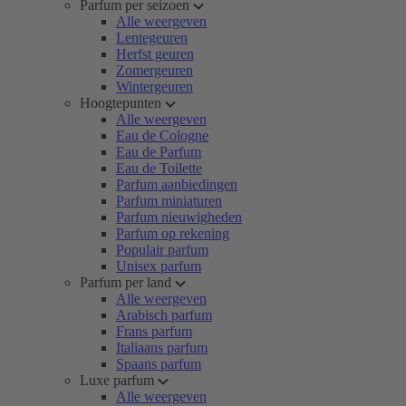
Parfum per seizoen
Alle weergeven
Lentegeuren
Herfst geuren
Zomergeuren
Wintergeuren
Hoogtepunten
Alle weergeven
Eau de Cologne
Eau de Parfum
Eau de Toilette
Parfum aanbiedingen
Parfum miniaturen
Parfum nieuwigheden
Parfum op rekening
Populair parfum
Unisex parfum
Parfum per land
Alle weergeven
Arabisch parfum
Frans parfum
Italiaans parfum
Spaans parfum
Luxe parfum
Alle weergeven