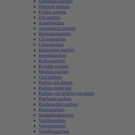
Oriëntaals parfum
Bloemig parfum
Fruitig parfum
Fris parfum
Appelparfum
Aromatisch parfum
Bergamotparfum
Chypreparfum
Citrusparfum
Houtachtig parfum
Jasmijnparfum
Kokosparfum
Kruidig parfum
Muskus parfum
Oud parfum
Parfum fris linnen
Parfum molecuul
Parfum van lelietje-van-dalen
Patchouli parfum
Poederachtig parfum
Rozenparfum
Sandelhoutparfum
Vanilleparfum
Vetiverparfum
Viooltjesparfum