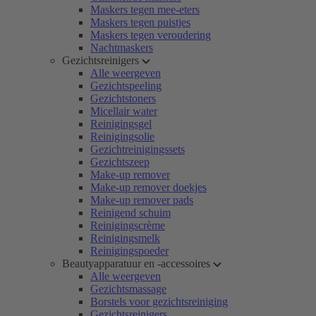
Maskers tegen mee-eters
Maskers tegen puistjes
Maskers tegen veroudering
Nachtmaskers
Gezichtsreinigers
Alle weergeven
Gezichtspeeling
Gezichtstoners
Micellair water
Reinigingsgel
Reinigingsolie
Gezichtreinigingssets
Gezichtszeep
Make-up remover
Make-up remover doekjes
Make-up remover pads
Reinigend schuim
Reinigingscrème
Reinigingsmelk
Reinigingspoeder
Beautyapparatuur en -accessoires
Alle weergeven
Gezichtsmassage
Borstels voor gezichtsreiniging
Gezichtsreinigers