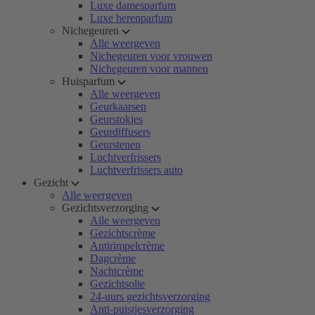
Luxe damesparfum
Luxe herenparfum
Nichegeuren
Alle weergeven
Nichegeuren voor vrouwen
Nichegeuren voor mannen
Huisparfum
Alle weergeven
Geurkaarsen
Geurstokjes
Geurdiffusers
Geurstenen
Luchtverfrissers
Luchtverfrissers auto
Gezicht
Alle weergeven
Gezichtsverzorging
Alle weergeven
Gezichtscrème
Antirimpelcrème
Dagcrème
Nachtcrème
Gezichtsolie
24-uurs gezichtsverzorging
Anti-puistjesverzorging