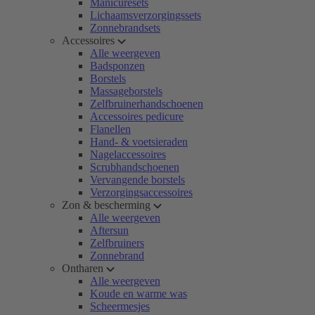
Manicuresets
Lichaamsverzorgingssets
Zonnebrandsets
Accessoires
Alle weergeven
Badsponzen
Borstels
Massageborstels
Zelfbruinerhandschoenen
Accessoires pedicure
Flanellen
Hand- & voetsieraden
Nagelaccessoires
Scrubhandschoenen
Vervangende borstels
Verzorgingsaccessoires
Zon & bescherming
Alle weergeven
Aftersun
Zelfbruiners
Zonnebrand
Ontharen
Alle weergeven
Koude en warme was
Scheermesjes