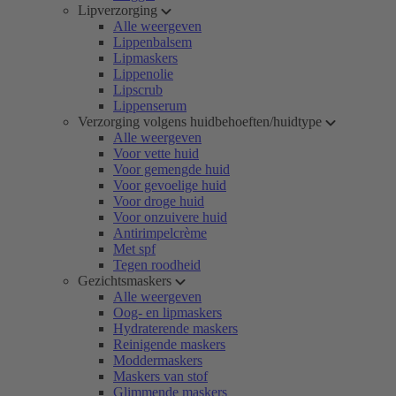
Lipverzorging
Alle weergeven
Lippenbalsem
Lipmaskers
Lippenolie
Lipscrub
Lippenserum
Verzorging volgens huidbehoeften/huidtype
Alle weergeven
Voor vette huid
Voor gemengde huid
Voor gevoelige huid
Voor droge huid
Voor onzuivere huid
Antirimpelcrème
Met spf
Tegen roodheid
Gezichtsmaskers
Alle weergeven
Oog- en lipmaskers
Hydraterende maskers
Reinigende maskers
Moddermaskers
Maskers van stof
Glimmende maskers