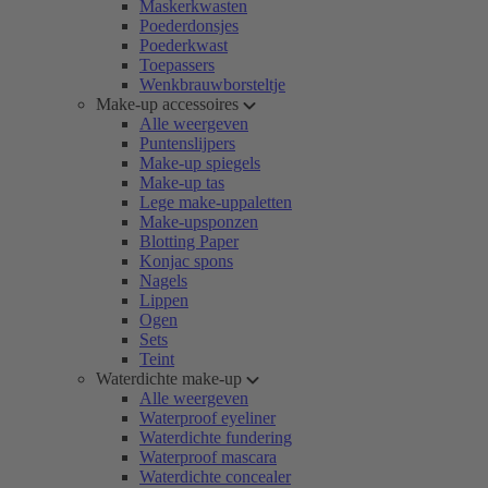
Maskerkwasten
Poederdonsjes
Poederkwast
Toepassers
Wenkbrauwborsteltje
Make-up accessoires
Alle weergeven
Puntenslijpers
Make-up spiegels
Make-up tas
Lege make-uppaletten
Make-upsponzen
Blotting Paper
Konjac spons
Nagels
Lippen
Ogen
Sets
Teint
Waterdichte make-up
Alle weergeven
Waterproof eyeliner
Waterdichte fundering
Waterproof mascara
Waterdichte concealer