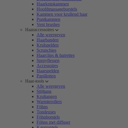
Haarknipkammen
Hoofdmassageborstels
Kammen voor krullend haar
Puntkammen
Vent brushes
Haaraccessoires
Alle weergeven
Haarbanden
Krulspelden
Scrunchies
Haarclips & barrettes
Sprayflessen
Accessoires
Haarspelden
Papillotten
Haar-tools
Alle weergeven
Stijltang
Krultangen
Warmterollers
Föhns
Tondeuses
Föhnborstels
Föhns met diffuser
Kapmantels