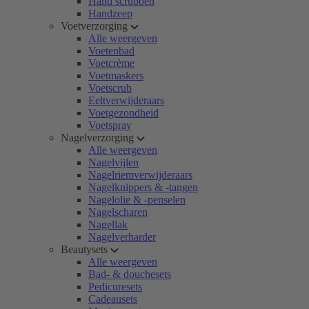
Hand scrubben
Handzeep
Voetverzorging
Alle weergeven
Voetenbad
Voetcrème
Voetmaskers
Voetscrub
Eeltverwijderaars
Voetgezondheid
Voetspray
Nagelverzorging
Alle weergeven
Nagelvijlen
Nagelriemverwijderaars
Nagelknippers & -tangen
Nagelolie & -penselen
Nagelscharen
Nagellak
Nagelverharder
Beautysets
Alle weergeven
Bad- & douchesets
Pedicuresets
Cadeausets