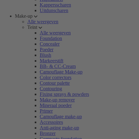
Kappersscharen
Uitdunscharen
Make-up
Alle weergeven
Teint
Alle weergeven
Foundation
Concealer
Poeder
Blush
Markeerstift
BB- & CC-Cream
Camouflage Make-up
Color correctors
Contour palette
Contouring
Fixing sprays & powders
Make-up remover
Mineraal poeder
Primer
Camouflage make-up
Accessoires
Anti-aging make-up
Bronzer
Compacte foundation