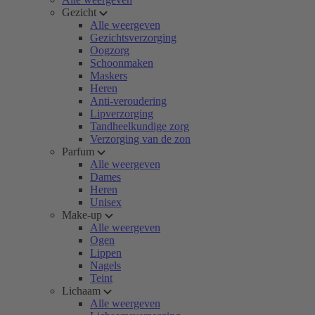
Gezicht
Alle weergeven
Gezichtsverzorging
Oogzorg
Schoonmaken
Maskers
Heren
Anti-veroudering
Lipverzorging
Tandheelkundige zorg
Verzorging van de zon
Parfum
Alle weergeven
Dames
Heren
Unisex
Make-up
Alle weergeven
Ogen
Lippen
Nagels
Teint
Lichaam
Alle weergeven