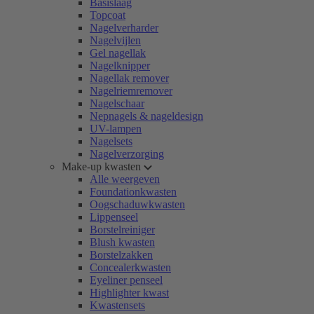
Basislaag
Topcoat
Nagelverharder
Nagelvijlen
Gel nagellak
Nagelknipper
Nagellak remover
Nagelriemremover
Nagelschaar
Nepnagels & nageldesign
UV-lampen
Nagelsets
Nagelverzorging
Make-up kwasten
Alle weergeven
Foundationkwasten
Oogschaduwkwasten
Lippenseel
Borstelreiniger
Blush kwasten
Borstelzakken
Concealerkwasten
Eyeliner penseel
Highlighter kwast
Kwastensets