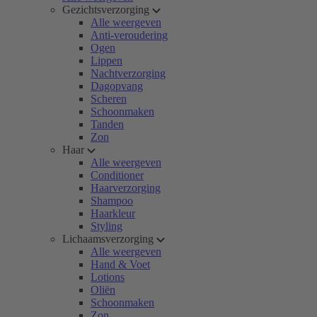
Gezichtsverzorging
Alle weergeven
Anti-veroudering
Ogen
Lippen
Nachtverzorging
Dagopvang
Scheren
Schoonmaken
Tanden
Zon
Haar
Alle weergeven
Conditioner
Haarverzorging
Shampoo
Haarkleur
Styling
Lichaamsverzorging
Alle weergeven
Hand & Voet
Lotions
Oliën
Schoonmaken
Zon