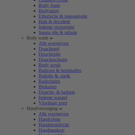
Body foam
Bodyspray
Etherische & massageolie
Hals & decolleté
Intieme verzorging
Sauna olie & infusie
Body wash
Alle weergeven
Douchegel
Doucheolie
Doucheschuim
Body scrub
Badzout & bruisballen
Badolie & -melk
Badschuim
Blokzeep
Douche- & badsets
Intieme wasgel
Vloeibare zeep
Handverzorging
Alle weergeven
Handcrème
Handdesinfectie
Handmaskers