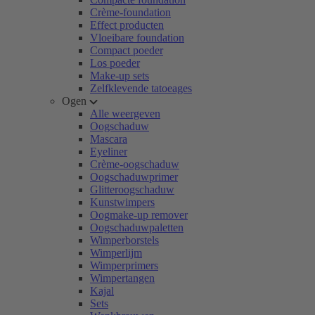
Crème-foundation
Effect producten
Vloeibare foundation
Compact poeder
Los poeder
Make-up sets
Zelfklevende tatoeages
Ogen
Alle weergeven
Oogschaduw
Mascara
Eyeliner
Crème-oogschaduw
Oogschaduwprimer
Glitteroogschaduw
Kunstwimpers
Oogmake-up remover
Oogschaduwpaletten
Wimperborstels
Wimperlijm
Wimperprimers
Wimpertangen
Kajal
Sets