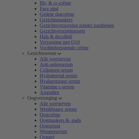
Bb- & cc-crème
Face mist
Getinte dagcrème
Gezichtsmaskers
Gezichtsverzorging zonder parabenen
Gezichtverzorgingssets
Hals & decolleté
Verzorging met Q10
Vochtinbrengende crème
Gezichtsserum
Alle weergeven
Anti-agingserum
Collageen serum
Hydraterend serum
Hyaluronzuur serum
Vitamine c-serum
Ampullen
Oogverzorging
Alle weergeven
Wenkbrauw serum
Oogcrème
Oogmaskers & -pads
Oogserum
Wimperserum
Ooggel