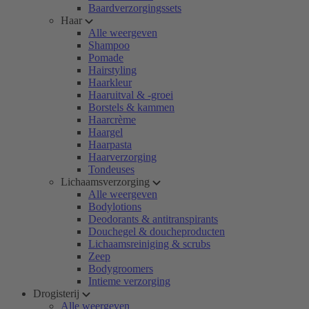
Baardverzorgingssets
Haar
Alle weergeven
Shampoo
Pomade
Hairstyling
Haarkleur
Haaruitval & -groei
Borstels & kammen
Haarcrème
Haargel
Haarpasta
Haarverzorging
Tondeuses
Lichaamsverzorging
Alle weergeven
Bodylotions
Deodorants & antitranspirants
Douchegel & doucheproducten
Lichaamsreiniging & scrubs
Zeep
Bodygroomers
Intieme verzorging
Drogisterij
Alle weergeven