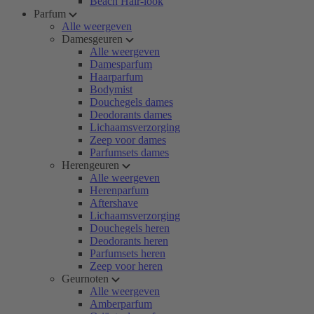
Beach Hair-look
Parfum
Alle weergeven
Damesgeuren
Alle weergeven
Damesparfum
Haarparfum
Bodymist
Douchegels dames
Deodorants dames
Lichaamsverzorging
Zeep voor dames
Parfumsets dames
Herengeuren
Alle weergeven
Herenparfum
Aftershave
Lichaamsverzorging
Douchegels heren
Deodorants heren
Parfumsets heren
Zeep voor heren
Geurnoten
Alle weergeven
Amberparfum