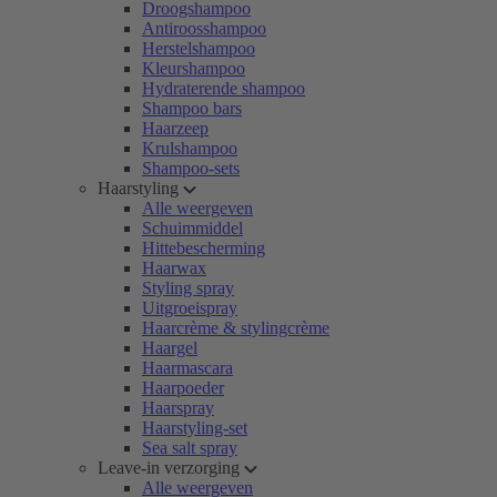
Droogshampoo
Antiroosshampoo
Herstelshampoo
Kleurshampoo
Hydraterende shampoo
Shampoo bars
Haarzeep
Krulshampoo
Shampoo-sets
Haarstyling
Alle weergeven
Schuimmiddel
Hittebescherming
Haarwax
Styling spray
Uitgroeispray
Haarcrème & stylingcrème
Haargel
Haarmascara
Haarpoeder
Haarspray
Haarstyling-set
Sea salt spray
Leave-in verzorging
Alle weergeven