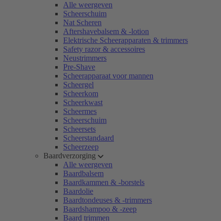
Alle weergeven
Scheerschuim
Nat Scheren
Aftershavebalsem & -lotion
Elektrische Scheerapparaten & trimmers
Safety razor & accessoires
Neustrimmers
Pre-Shave
Scheerapparaat voor mannen
Scheergel
Scheerkom
Scheerkwast
Scheermes
Scheerschuim
Scheersets
Scheerstandaard
Scheerzeep
Baardverzorging
Alle weergeven
Baardbalsem
Baardkammen & -borstels
Baardolie
Baardtondeuses & -trimmers
Baardshampoo & -zeep
Baard trimmen