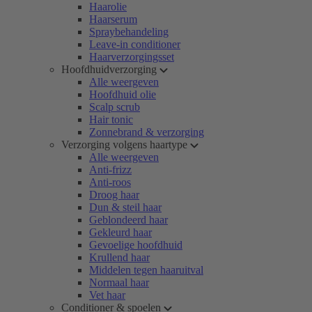
Haarolie
Haarserum
Spraybehandeling
Leave-in conditioner
Haarverzorgingsset
Hoofdhuidverzorging
Alle weergeven
Hoofdhuid olie
Scalp scrub
Hair tonic
Zonnebrand & verzorging
Verzorging volgens haartype
Alle weergeven
Anti-frizz
Anti-roos
Droog haar
Dun & steil haar
Geblondeerd haar
Gekleurd haar
Gevoelige hoofdhuid
Krullend haar
Middelen tegen haaruitval
Normaal haar
Vet haar
Conditioner & spoelen