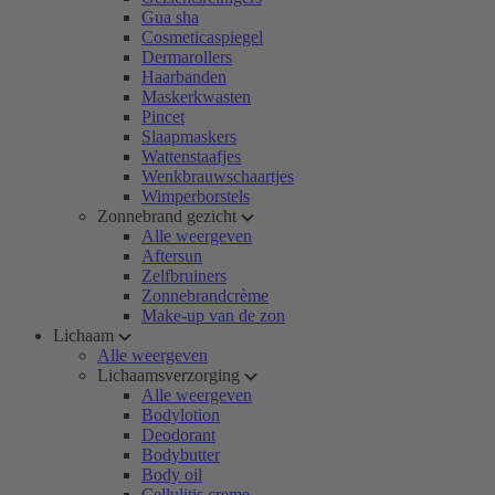
Gua sha
Cosmeticaspiegel
Dermarollers
Haarbanden
Maskerkwasten
Pincet
Slaapmaskers
Wattenstaafjes
Wenkbrauwschaartjes
Wimperborstels
Zonnebrand gezicht
Alle weergeven
Aftersun
Zelfbruiners
Zonnebrandcrème
Make-up van de zon
Lichaam
Alle weergeven
Lichaamsverzorging
Alle weergeven
Bodylotion
Deodorant
Bodybutter
Body oil
Cellulitis creme