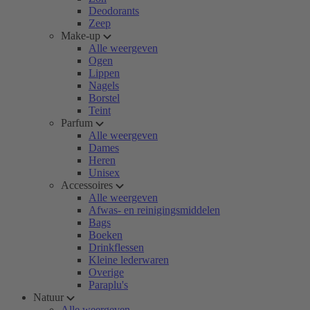
Deodorants
Zeep
Make-up
Alle weergeven
Ogen
Lippen
Nagels
Borstel
Teint
Parfum
Alle weergeven
Dames
Heren
Unisex
Accessoires
Alle weergeven
Afwas- en reinigingsmiddelen
Bags
Boeken
Drinkflessen
Kleine lederwaren
Overige
Paraplu's
Natuur
Alle weergeven