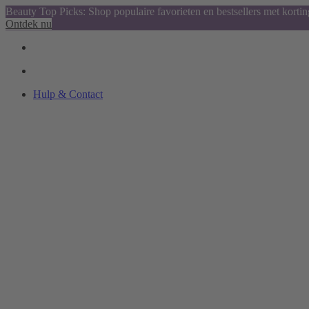
Beauty Top Picks: Shop populaire favorieten en bestsellers met kortin
Ontdek nu
Hulp & Contact