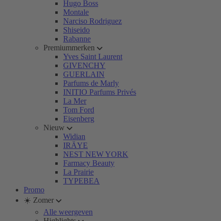
Hugo Boss
Montale
Narciso Rodriguez
Shiseido
Rabanne
Premiummerken
Yves Saint Laurent
GIVENCHY
GUERLAIN
Parfums de Marly
INITIO Parfums Privés
La Mer
Tom Ford
Eisenberg
Nieuw
Widian
IRÄYE
NEST NEW YORK
Farmacy Beauty
La Prairie
TYPEBEA
Promo
☀️ Zomer
Alle weergeven
Highlights