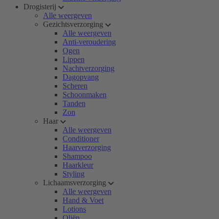
Drogisterij
Alle weergeven
Gezichtsverzorging
Alle weergeven
Anti-veroudering
Ogen
Lippen
Nachtverzorging
Dagopvang
Scheren
Schoonmaken
Tanden
Zon
Haar
Alle weergeven
Conditioner
Haarverzorging
Shampoo
Haarkleur
Styling
Lichaamsverzorging
Alle weergeven
Hand & Voet
Lotions
Oliën