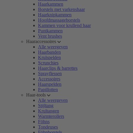
Haarkammen
Borstels met varkenshaar
Haarknipkammen
Hoofdmassageborstels
Kammen voor krullend haar
Puntkammen
Vent brushes
Haaraccessoires
Alle weergeven
Haarbanden
Krulspelden
Scrunchies
Haarclips & barrettes
Sprayflessen
Accessoires
Haarspelden
Papillotten
Haar-tools
Alle weergeven
Stijltang
Krultangen
Warmterollers
Föhns
Tondeuses
Föhnborstels