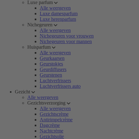
Luxe parfum
Alle weergeven
Luxe damesparfum
Luxe herenparfum
Nichegeuren
Alle weergeven
Nichegeuren voor vrouwen
Nichegeuren voor mannen
Huisparfum
Alle weergeven
Geurkaarsen
Geurstokjes
Geurdiffusers
Geurstenen
Luchtverfrissers
Luchtverfrissers auto
Gezicht
Alle weergeven
Gezichtsverzorging
Alle weergeven
Gezichtscrème
Antirimpelcrème
Dagcrème
Nachtcrème
Gezichtsolie