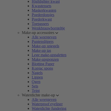
Highlighter kwast
Kwastensets
Maskerkwasten
Poederdonsjes
Poederkwast
Toepassers
Wenkbrauwborsteltje
Make-up accessoires
Alle weergeven
Puntenslijpers
Make-up spiegels
Make-up tas
Lege make-uppaletten
Make-upsponzen
Blotting Paper
Konjac spons
Nagels
Lippen
Ogen
Sets
Teint
Waterdichte make-up
Alle weergeven
Waterproof eyeliner
Waterdichte fundering