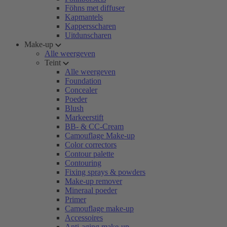
Föhns met diffuser
Kapmantels
Kappersscharen
Uitdunscharen
Make-up
Alle weergeven
Teint
Alle weergeven
Foundation
Concealer
Poeder
Blush
Markeerstift
BB- & CC-Cream
Camouflage Make-up
Color correctors
Contour palette
Contouring
Fixing sprays & powders
Make-up remover
Mineraal poeder
Primer
Camouflage make-up
Accessoires
Anti-aging make-up