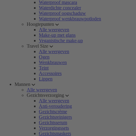
Waterproof mascara
Waterdichte concealer
Waterproof oogschaduw
Waterproof wenkbrauwpotloden
Hoogtepunten
Alle weergeven
Make-up met glans
Veganistische make-up
Travel Size
Alle weergeven
Ogen
Wenkbrauwen
Teint
Accessoires
Lippen
Mannen
Alle weergeven
Gezichtsverzorging
Alle weergeven
Anti-veroudering
Gezichtscrème
Gezichtsreinigers
Gezichtsserum
Verzorgingssets
Gezichtsmaskers