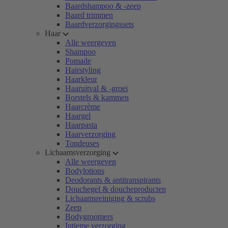
Baardshampoo & -zeep
Baard trimmen
Baardverzorgingssets
Haar
Alle weergeven
Shampoo
Pomade
Hairstyling
Haarkleur
Haaruitval & -groei
Borstels & kammen
Haarcrème
Haargel
Haarpasta
Haarverzorging
Tondeuses
Lichaamsverzorging
Alle weergeven
Bodylotions
Deodorants & antitranspirants
Douchegel & doucheproducten
Lichaamsreiniging & scrubs
Zeep
Bodygroomers
Intieme verzorging