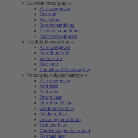
Leave-in verzorging
Alle weergeven
Haarolie
Haarserum
Spraybehandeling
Leave-in conditioner
Haarverzorgingsset
Hoofdhuidverzorging
Alle weergeven
Hoofdhuid olie
Scalp scrub
Hair tonic
Zonnebrand & verzorging
Verzorging volgens haartype
Alle weergeven
Anti-frizz
Anti-roos
Droog haar
Dun & steil haar
Geblondeerd haar
Gekleurd haar
Gevoelige hoofdhuid
Krullend haar
Middelen tegen haaruitval
Normaal haar