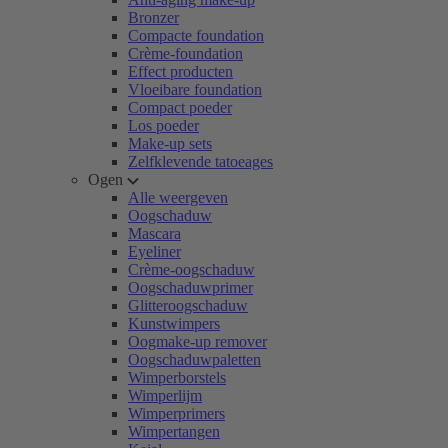
Bronzer
Compacte foundation
Crème-foundation
Effect producten
Vloeibare foundation
Compact poeder
Los poeder
Make-up sets
Zelfklevende tatoeages
Ogen
Alle weergeven
Oogschaduw
Mascara
Eyeliner
Crème-oogschaduw
Oogschaduwprimer
Glitteroogschaduw
Kunstwimpers
Oogmake-up remover
Oogschaduwpaletten
Wimperborstels
Wimperlijm
Wimperprimers
Wimpertangen