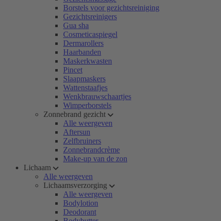
Borstels voor gezichtsreiniging
Gezichtsreinigers
Gua sha
Cosmeticaspiegel
Dermarollers
Haarbanden
Maskerkwasten
Pincet
Slaapmaskers
Wattenstaafjes
Wenkbrauwschaartjes
Wimperborstels
Zonnebrand gezicht
Alle weergeven
Aftersun
Zelfbruiners
Zonnebrandcrème
Make-up van de zon
Lichaam
Alle weergeven
Lichaamsverzorging
Alle weergeven
Bodylotion
Deodorant
Bodybutter