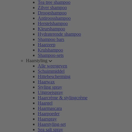
Tea tree shampoo
Zilver shampoo
Droogshampoo
Antiroosshampoo
Herstelshampoo
Kleurshampoo
Hydraterende shampoo
Shampoo bars
Haarzeep
Krulshampoo
Shampoo-sets
Haarstyling
Alle weergeven
Schuimmiddel
Hittebescherming
Haarwax
Styling spray
Uitgroeispray
Haarcrème & stylingcrème
Haargel
Haarmascara
Haarpoeder
Haarspray
Haarstyling-set
Sea salt spray