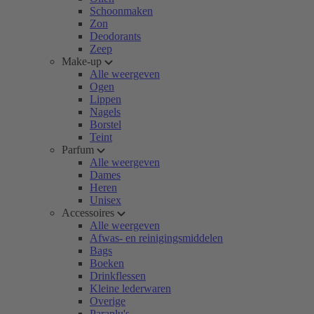
Schoonmaken
Zon
Deodorants
Zeep
Make-up
Alle weergeven
Ogen
Lippen
Nagels
Borstel
Teint
Parfum
Alle weergeven
Dames
Heren
Unisex
Accessoires
Alle weergeven
Afwas- en reinigingsmiddelen
Bags
Boeken
Drinkflessen
Kleine lederwaren
Overige
Paraplu's