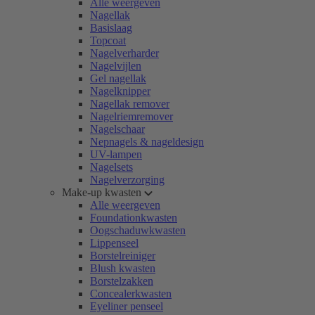
Alle weergeven
Nagellak
Basislaag
Topcoat
Nagelverharder
Nagelvijlen
Gel nagellak
Nagelknipper
Nagellak remover
Nagelriemremover
Nagelschaar
Nepnagels & nageldesign
UV-lampen
Nagelsets
Nagelverzorging
Make-up kwasten
Alle weergeven
Foundationkwasten
Oogschaduwkwasten
Lippenseel
Borstelreiniger
Blush kwasten
Borstelzakken
Concealerkwasten
Eyeliner penseel