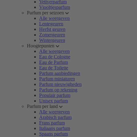
Vetiverparfum
Viooltjesparfum
Parfum per seizoen
Alle weergeven
Lentegeuren
Herfst geuren
Zomergeuren
Wintergeuren
Hoogtepunten
Alle weergeven
Eau de Cologne
Eau de Parfum
Eau de Toilette
Parfum aanbiedingen
Parfum miniaturen
Parfum nieuwigheden
Parfum op rekening
Populair parfum
Unisex parfum
Parfum per land
Alle weergeven
Arabisch parfum
Frans parfum
Italiaans parfum
Spaans parfum