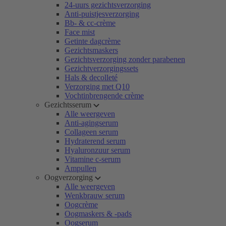
24-uurs gezichtsverzorging
Anti-puistjesverzorging
Bb- & cc-crème
Face mist
Getinte dagcrème
Gezichtsmaskers
Gezichtsverzorging zonder parabenen
Gezichtverzorgingssets
Hals & decolleté
Verzorging met Q10
Vochtinbrengende crème
Gezichtsserum
Alle weergeven
Anti-agingserum
Collageen serum
Hydraterend serum
Hyaluronzuur serum
Vitamine c-serum
Ampullen
Oogverzorging
Alle weergeven
Wenkbrauw serum
Oogcrème
Oogmaskers & -pads
Oogserum