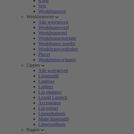
Kajal
Sets
Wenkbrauwen
Wenkbrauwen
Alle weergeven
Wenkbrauwverf
Wenkbrauwgel
Wenkbrauwpomade
Wenkbrauw poeder
Wenkbrauwpotloden
Pincet
Wenkbrauwscharen
Lippen
Alle weergeven
Lippenstift
Lipgloss
Lipliner
Lip plumper
Liquid Lipstick
Accessoires
Lip primer
Lippenbalsem
Matte lippenstift
Lippenstiftsets
Nagels