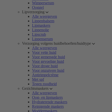
Wimperserum
Ooggel
Lipverzorging
Alle weergeven
Lippenbalsem
Lipmaskers
Lippenolie
Lipscrub
Lippenserum
Verzorging volgens huidbehoeften/huidtype
Alle weergeven
Voor vette huid
Voor gemengde huid
Voor gevoelige huid
Voor droge huid
Voor onzuivere huid
Antirimpelcrème
Met spf
Tegen roodheid
Gezichtsmaskers
Alle weergeven
Oog- en lipmaskers
Hydraterende maskers
Reinigende maskers
Moddermaskers