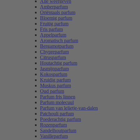
Alle weergeven
Amberparfum
Oriëntaals parfum
Bloemig parfum
Fruitig parfum
Fris parfum
Appelparfum
Aromatisch parfum
Bergamotparfum
Chypreparfum
Citrusparfum
Houtachtig parfum
Jasmijnparfum
Kokosparfum
Kruidig parfum
Muskus parfum
Oud parfum
Parfum fris linnen
Parfum molecuul
Parfum van lelietje-van-dalen
Patchouli parfum
Poederachtig parfum
Rozenparfum
Sandelhoutparfum
Vanilleparfum