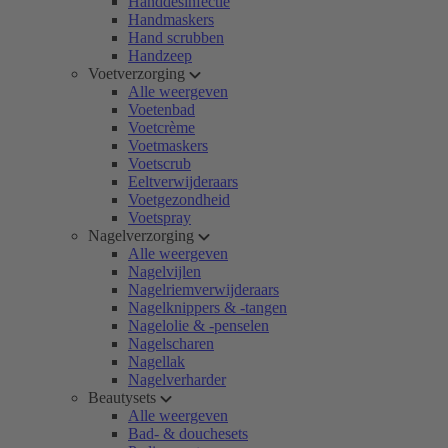
Handdesinfectie
Handmaskers
Hand scrubben
Handzeep
Voetverzorging
Alle weergeven
Voetenbad
Voetcrème
Voetmaskers
Voetscrub
Eeltverwijderaars
Voetgezondheid
Voetspray
Nagelverzorging
Alle weergeven
Nagelvijlen
Nagelriemverwijderaars
Nagelknippers & -tangen
Nagelolie & -penselen
Nagelscharen
Nagellak
Nagelverharder
Beautysets
Alle weergeven
Bad- & douchesets