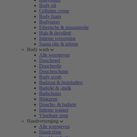
Body oil
Cellulitis creme
Body foam
Bodyspray
Etherische & massageolie
Hals & decolleté
Intieme verzorging
Sauna olie & infusie
Body wash
Alle weergeven
Douchegel
Doucheolie
Doucheschuim
Body scrub
Badzout & bruisballen
Badolie & -melk
Badschuim
Blokzeep
Douche- & badsets
Intieme wasgel
Vloeibare zeep
Handverzorging
Alle weergeven
Handcrème