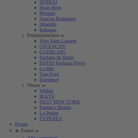
SENSAI
Hugo Boss
Montale
Narciso Rodriguez
Shiseido
Rabanne
Premiummerken
Yves Saint Laurent
GIVENCHY
GUERLAIN
Parfums de Marly
INITIO Parfums Privés
La Mer
Tom Ford
Eisenberg
Nieuw
Widian
IRÄYE
NEST NEW YORK
Farmacy Beauty
La Prairie
TYPEBEA
Promo
☀️ Zomer
Alle weergeven