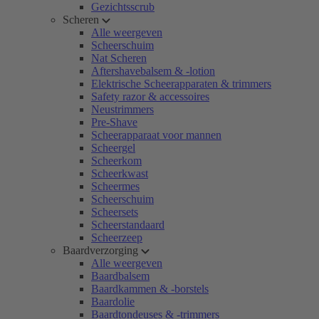
Gezichtsscrub
Scheren
Alle weergeven
Scheerschuim
Nat Scheren
Aftershavebalsem & -lotion
Elektrische Scheerapparaten & trimmers
Safety razor & accessoires
Neustrimmers
Pre-Shave
Scheerapparaat voor mannen
Scheergel
Scheerkom
Scheerkwast
Scheermes
Scheerschuim
Scheersets
Scheerstandaard
Scheerzeep
Baardverzorging
Alle weergeven
Baardbalsem
Baardkammen & -borstels
Baardolie
Baardtondeuses & -trimmers