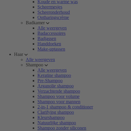
Koude en warme was
Scheermesjes
Scheeronderhoud
Ontharingscrème
Badkamer
Alle weergeven
Badaccessoires
Badjassen
Handdoeken
Make-uptassen
Haar
Alle weergeven
Shampoo
Alle weergeven
Keratine shampoo
Pre-Shampoo
Arganolie shampoo
Verzachtende shampoo
Shampoo voor volume
Shampoo voor mannen
2-in-1 shampoo & conditioner
Clarifying shampoo
Kleurshampoo
Natuurlijke shampoo
Shampoo zonder siliconen