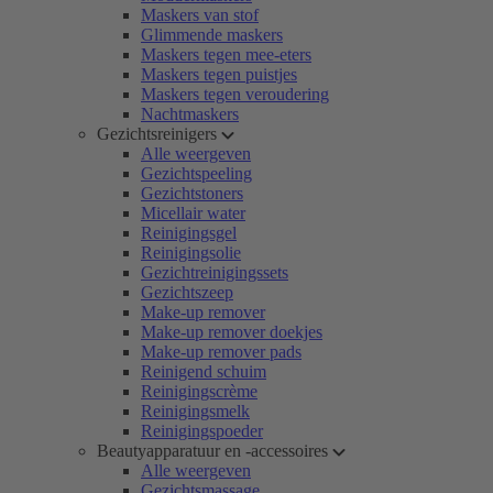
Maskers van stof
Glimmende maskers
Maskers tegen mee-eters
Maskers tegen puistjes
Maskers tegen veroudering
Nachtmaskers
Gezichtsreinigers
Alle weergeven
Gezichtspeeling
Gezichtstoners
Micellair water
Reinigingsgel
Reinigingsolie
Gezichtreinigingssets
Gezichtszeep
Make-up remover
Make-up remover doekjes
Make-up remover pads
Reinigend schuim
Reinigingscrème
Reinigingsmelk
Reinigingspoeder
Beautyapparatuur en -accessoires
Alle weergeven
Gezichtsmassage