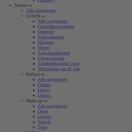
Natuur
Alle weergeven
Gezicht
Alle weergeven
Gezichtsverzorging
Oogzorg
Schoonmaken
Maskers
Heren
Anti-veroudering
Lipverzorging
Tandheelkundige zorg
Verzorging van de zon
Parfum
Alle weergeven
Dames
Heren
Unisex
Make-up
Alle weergeven
Ogen
Lippen
Nagels
Teint