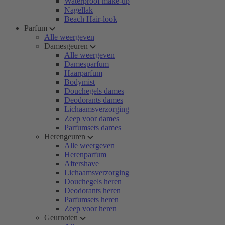
Waterproof make-up
Nagellak
Beach Hair-look
Parfum
Alle weergeven
Damesgeuren
Alle weergeven
Damesparfum
Haarparfum
Bodymist
Douchegels dames
Deodorants dames
Lichaamsverzorging
Zeep voor dames
Parfumsets dames
Herengeuren
Alle weergeven
Herenparfum
Aftershave
Lichaamsverzorging
Douchegels heren
Deodorants heren
Parfumsets heren
Zeep voor heren
Geurnoten