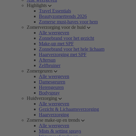
Highlights
Travel Essentials
Beautyzomertrends 2026
Zomerse must-haves voor hem
Zomerverzorging voor de huid
Alle weergeven
Zonnebrand voor het gezicht
Make-up met SPF
Zonnebrand voor het hele lichaam
Haarverzorging met SPF
Aftersun
Zelfbruiner
Zomergeuren
Alle weergeven
Damesgeuren
Herengeuren
Bodyspray
Huidverzorging
Alle weergeven
Gezicht & Lichaamsverzorging
Haarverzorging
Zomerse make-up en trends
Alle weergeven
Mists & setting sprays