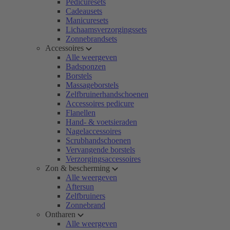
Pedicuresets
Cadeausets
Manicuresets
Lichaamsverzorgingssets
Zonnebrandsets
Accessoires
Alle weergeven
Badsponzen
Borstels
Massageborstels
Zelfbruinerhandschoenen
Accessoires pedicure
Flanellen
Hand- & voetsieraden
Nagelaccessoires
Scrubhandschoenen
Vervangende borstels
Verzorgingsaccessoires
Zon & bescherming
Alle weergeven
Aftersun
Zelfbruiners
Zonnebrand
Ontharen
Alle weergeven