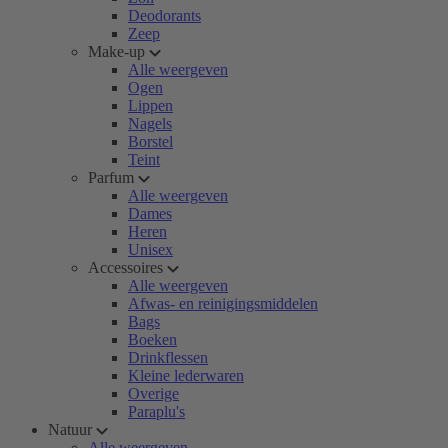
Deodorants
Zeep
Make-up
Alle weergeven
Ogen
Lippen
Nagels
Borstel
Teint
Parfum
Alle weergeven
Dames
Heren
Unisex
Accessoires
Alle weergeven
Afwas- en reinigingsmiddelen
Bags
Boeken
Drinkflessen
Kleine lederwaren
Overige
Paraplu's
Natuur
Alle weergeven