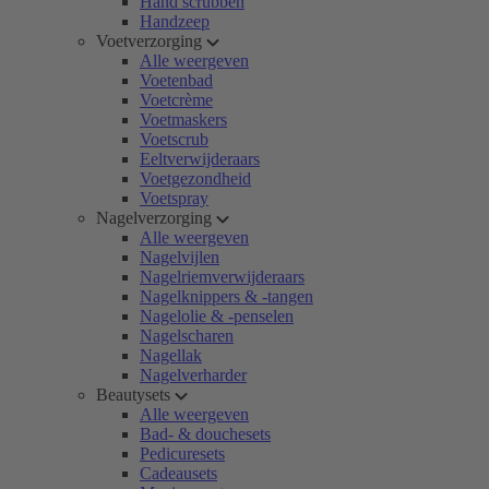
Hand scrubben
Handzeep
Voetverzorging
Alle weergeven
Voetenbad
Voetcrème
Voetmaskers
Voetscrub
Eeltverwijderaars
Voetgezondheid
Voetspray
Nagelverzorging
Alle weergeven
Nagelvijlen
Nagelriemverwijderaars
Nagelknippers & -tangen
Nagelolie & -penselen
Nagelscharen
Nagellak
Nagelverharder
Beautysets
Alle weergeven
Bad- & douchesets
Pedicuresets
Cadeausets