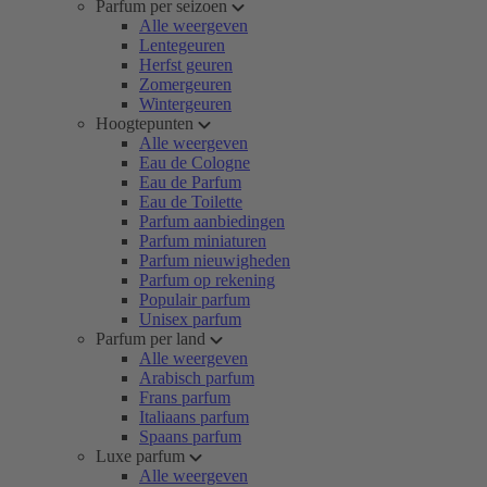
Parfum per seizoen
Alle weergeven
Lentegeuren
Herfst geuren
Zomergeuren
Wintergeuren
Hoogtepunten
Alle weergeven
Eau de Cologne
Eau de Parfum
Eau de Toilette
Parfum aanbiedingen
Parfum miniaturen
Parfum nieuwigheden
Parfum op rekening
Populair parfum
Unisex parfum
Parfum per land
Alle weergeven
Arabisch parfum
Frans parfum
Italiaans parfum
Spaans parfum
Luxe parfum
Alle weergeven