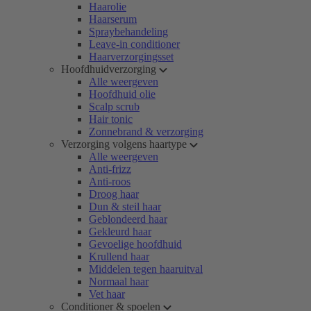
Haarolie
Haarserum
Spraybehandeling
Leave-in conditioner
Haarverzorgingsset
Hoofdhuidverzorging
Alle weergeven
Hoofdhuid olie
Scalp scrub
Hair tonic
Zonnebrand & verzorging
Verzorging volgens haartype
Alle weergeven
Anti-frizz
Anti-roos
Droog haar
Dun & steil haar
Geblondeerd haar
Gekleurd haar
Gevoelige hoofdhuid
Krullend haar
Middelen tegen haaruitval
Normaal haar
Vet haar
Conditioner & spoelen