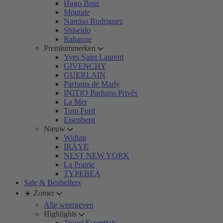
Hugo Boss
Montale
Narciso Rodriguez
Shiseido
Rabanne
Premiummerken
Yves Saint Laurent
GIVENCHY
GUERLAIN
Parfums de Marly
INITIO Parfums Privés
La Mer
Tom Ford
Eisenberg
Nieuw
Widian
IRÄYE
NEST NEW YORK
La Prairie
TYPEBEA
Sale & Bestsellers
☀️ Zomer
Alle weergeven
Highlights
Travel Essentials