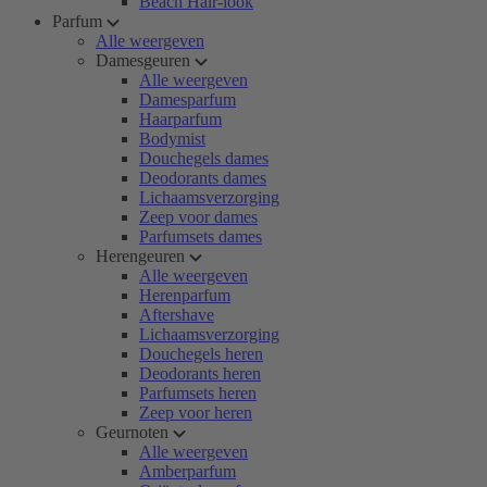
Beach Hair-look
Parfum
Alle weergeven
Damesgeuren
Alle weergeven
Damesparfum
Haarparfum
Bodymist
Douchegels dames
Deodorants dames
Lichaamsverzorging
Zeep voor dames
Parfumsets dames
Herengeuren
Alle weergeven
Herenparfum
Aftershave
Lichaamsverzorging
Douchegels heren
Deodorants heren
Parfumsets heren
Zeep voor heren
Geurnoten
Alle weergeven
Amberparfum