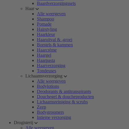
Baardverzorgingssets
Haar
Alle weergeven
Shampoo
Pomade
Hairstyling
Haarkleur
Haaruitval & -groei
Borstels & kammen
Haarcrème
Haargel
Haarpasta
Haarverzorging
Tondeuses
Lichaamsverzorging
Alle weergeven
Bodylotions
Deodorants & antitranspirants
Douchegel & doucheproducten
Lichaamsreiniging & scrubs
Zeep
Bodygroomers
Intieme verzorging
Drogisterij
Alle weergeven