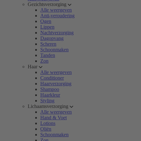
Gezichtsverzorging
Alle weergeven
Anti-veroudering
Ogen
Lippen
Nachtverzorging
Dagopvang
Scheren
Schoonmaken
Tanden
Zon
Haar
Alle weergeven
Conditioner
Haarverzorging
Shampoo
Haarkleur
Styling
Lichaamsverzorging
Alle weergeven
Hand & Voet
Lotions
Oliën
Schoonmaken
Zon