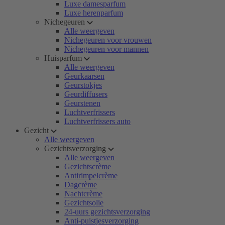
Luxe damesparfum
Luxe herenparfum
Nichegeuren
Alle weergeven
Nichegeuren voor vrouwen
Nichegeuren voor mannen
Huisparfum
Alle weergeven
Geurkaarsen
Geurstokjes
Geurdiffusers
Geurstenen
Luchtverfrissers
Luchtverfrissers auto
Gezicht
Alle weergeven
Gezichtsverzorging
Alle weergeven
Gezichtscrème
Antirimpelcrème
Dagcrème
Nachtcrème
Gezichtsolie
24-uurs gezichtsverzorging
Anti-puistjesverzorging