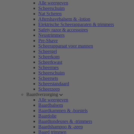
Alle weergeven
Scheerschuim
Nat Scheren
Aftershavebalsem & -lotion
Elektrische Scheerapparaten & trimmers
Safety razor & accessoires
Neustrimmers
Pre-Shave
Scheerapparaat voor mannen
Scheergel
Scheerkom
Scheerkwast
Scheermes
Scheerschuim
Scheersets
Scheerstandaard
Scheerzeep
Baardverzorging
Alle weergeven
Baardbalsem
Baardkammen & -borstels
Baardolie
Baardtondeuses & -trimmers
Baardshampoo & -zeep
Baard trimmen