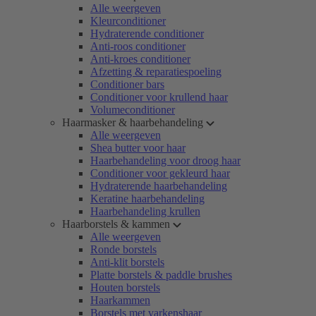
Alle weergeven
Kleurconditioner
Hydraterende conditioner
Anti-roos conditioner
Anti-kroes conditioner
Afzetting & reparatiespoeling
Conditioner bars
Conditioner voor krullend haar
Volumeconditioner
Haarmasker & haarbehandeling
Alle weergeven
Shea butter voor haar
Haarbehandeling voor droog haar
Conditioner voor gekleurd haar
Hydraterende haarbehandeling
Keratine haarbehandeling
Haarbehandeling krullen
Haarborstels & kammen
Alle weergeven
Ronde borstels
Anti-klit borstels
Platte borstels & paddle brushes
Houten borstels
Haarkammen
Borstels met varkenshaar