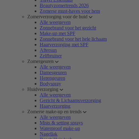
Beautyzomertrends 2026
Zomerse must-haves voor hem
Zomerverzorging voor de huid
Alle weergeven
Zonnebrand voor het gezicht
Make-up met SPF
Zonnebrand voor het hele lichaam
Haarverzorging met SPF
Aftersun
Zelfbruiner
Zomergeuren
Alle weergeven
Damesgeuren
Herengeuren
Bodyspray
Huidverzorging
Alle weergeven
Gezicht & Lichaamsverzorging
Haarverzorging
Zomerse make-up en trends
Alle weergeven
Mists & setting sprays
Waterproof make-up
Nagellak