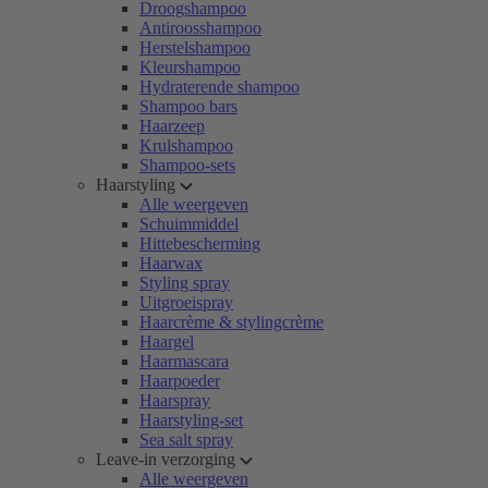
Droogshampoo
Antiroosshampoo
Herstelshampoo
Kleurshampoo
Hydraterende shampoo
Shampoo bars
Haarzeep
Krulshampoo
Shampoo-sets
Haarstyling
Alle weergeven
Schuimmiddel
Hittebescherming
Haarwax
Styling spray
Uitgroeispray
Haarcrème & stylingcrème
Haargel
Haarmascara
Haarpoeder
Haarspray
Haarstyling-set
Sea salt spray
Leave-in verzorging
Alle weergeven