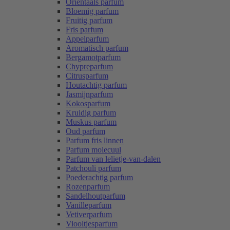
Oriëntaals parfum
Bloemig parfum
Fruitig parfum
Fris parfum
Appelparfum
Aromatisch parfum
Bergamotparfum
Chypreparfum
Citrusparfum
Houtachtig parfum
Jasmijnparfum
Kokosparfum
Kruidig parfum
Muskus parfum
Oud parfum
Parfum fris linnen
Parfum molecuul
Parfum van lelietje-van-dalen
Patchouli parfum
Poederachtig parfum
Rozenparfum
Sandelhoutparfum
Vanilleparfum
Vetiverparfum
Viooltjesparfum