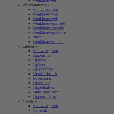
Wenkbrauwen
Wenkbrauwen
Alle weergeven
Wenkbrauwverf
Wenkbrauwgel
Wenkbrauwpomade
Wenkbrauw poeder
Wenkbrauwpotloden
Pincet
Wenkbrauwscharen
Lippen
Alle weergeven
Lippenstift
Lipgloss
Lipliner
Lip plumper
Liquid Lipstick
Accessoires
Lip primer
Lippenbalsem
Matte lippenstift
Lippenstiftsets
Nagels
Alle weergeven
Nagellak