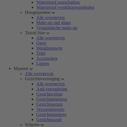
Waterproof oogschaduw
Waterproof wenkbrauwpotloden
Hoogtepunten
Alle weergeven
Make-up met glans
Veganistische make-up
Travel Size
Alle weergeven
Ogen
Wenkbrauwen
Teint
Accessoires
Lippen
Mannen
Alle weergeven
Gezichtsverzorging
Alle weergeven
Anti-veroudering
Gezichtscrème
Gezichtsreinigers
Gezichtsserum
Verzorgingssets
Gezichtsmaskers
Gezichtsscrub
Scheren