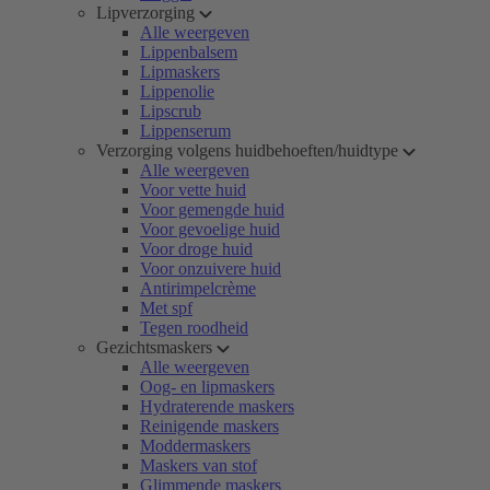
Lipverzorging
Alle weergeven
Lippenbalsem
Lipmaskers
Lippenolie
Lipscrub
Lippenserum
Verzorging volgens huidbehoeften/huidtype
Alle weergeven
Voor vette huid
Voor gemengde huid
Voor gevoelige huid
Voor droge huid
Voor onzuivere huid
Antirimpelcrème
Met spf
Tegen roodheid
Gezichtsmaskers
Alle weergeven
Oog- en lipmaskers
Hydraterende maskers
Reinigende maskers
Moddermaskers
Maskers van stof
Glimmende maskers