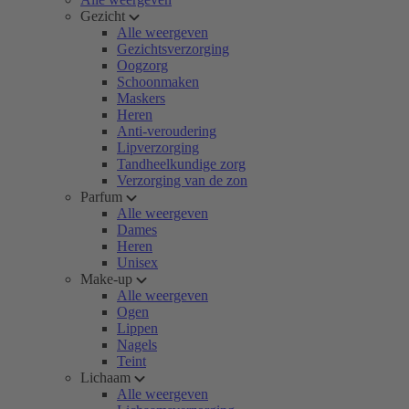
Gezicht
Alle weergeven
Gezichtsverzorging
Oogzorg
Schoonmaken
Maskers
Heren
Anti-veroudering
Lipverzorging
Tandheelkundige zorg
Verzorging van de zon
Parfum
Alle weergeven
Dames
Heren
Unisex
Make-up
Alle weergeven
Ogen
Lippen
Nagels
Teint
Lichaam
Alle weergeven