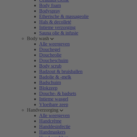
Body foam
Bodyspray
Etherische & massageolie
Hals & decolleté
Intieme verzorging
Sauna olie & infusie
Body wash
Alle weergeven
Douchegel
Doucheolie
Doucheschuim
Body scrub
Badzout & bruisballen
Badolie & -melk
Badschuim
Blokzeep
Douche- & badsets
Intieme wasgel
Vloeibare zeep
Handverzorging
Alle weergeven
Handcrème
Handdesinfectie
Handmaskers