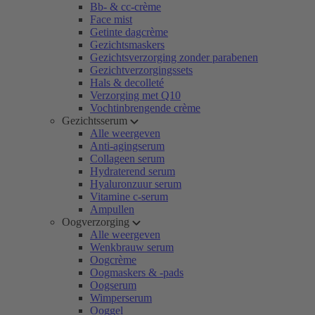
Bb- & cc-crème
Face mist
Getinte dagcrème
Gezichtsmaskers
Gezichtsverzorging zonder parabenen
Gezichtverzorgingssets
Hals & decolleté
Verzorging met Q10
Vochtinbrengende crème
Gezichtsserum
Alle weergeven
Anti-agingserum
Collageen serum
Hydraterend serum
Hyaluronzuur serum
Vitamine c-serum
Ampullen
Oogverzorging
Alle weergeven
Wenkbrauw serum
Oogcrème
Oogmaskers & -pads
Oogserum
Wimperserum
Ooggel