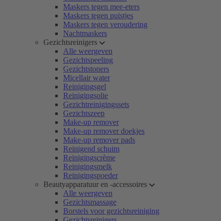
Maskers tegen mee-eters
Maskers tegen puistjes
Maskers tegen veroudering
Nachtmaskers
Gezichtsreinigers
Alle weergeven
Gezichtspeeling
Gezichtstoners
Micellair water
Reinigingsgel
Reinigingsolie
Gezichtreinigingssets
Gezichtszeep
Make-up remover
Make-up remover doekjes
Make-up remover pads
Reinigend schuim
Reinigingscrème
Reinigingsmelk
Reinigingspoeder
Beautyapparatuur en -accessoires
Alle weergeven
Gezichtsmassage
Borstels voor gezichtsreiniging
Gezichtsreinigers