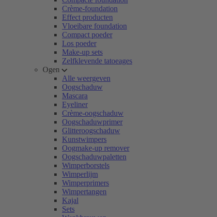
Crème-foundation
Effect producten
Vloeibare foundation
Compact poeder
Los poeder
Make-up sets
Zelfklevende tatoeages
Ogen
Alle weergeven
Oogschaduw
Mascara
Eyeliner
Crème-oogschaduw
Oogschaduwprimer
Glitteroogschaduw
Kunstwimpers
Oogmake-up remover
Oogschaduwpaletten
Wimperborstels
Wimperlijm
Wimperprimers
Wimpertangen
Kajal
Sets