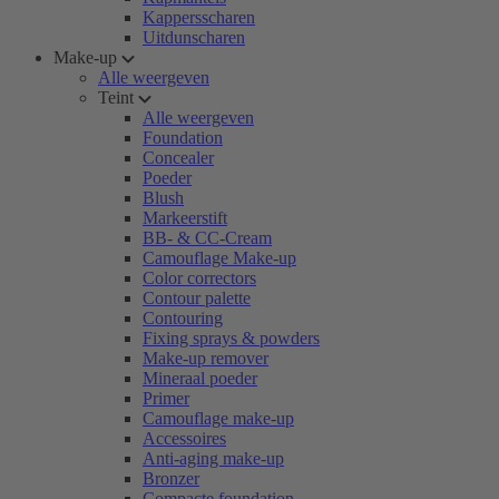
Kappersscharen
Uitdunscharen
Make-up
Alle weergeven
Teint
Alle weergeven
Foundation
Concealer
Poeder
Blush
Markeerstift
BB- & CC-Cream
Camouflage Make-up
Color correctors
Contour palette
Contouring
Fixing sprays & powders
Make-up remover
Mineraal poeder
Primer
Camouflage make-up
Accessoires
Anti-aging make-up
Bronzer
Compacte foundation