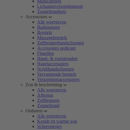
Manicuresets
Lichaamsverzorgingssets
Zonnebrandsets
Accessoires
Alle weergeven
Badsponzen
Borstels
Massageborstels
Zelfbruinerhandschoenen
Accessoires pedicure
Flanellen
Hand- & voetsieraden
Nagelaccessoires
Scrubhandschoenen
Vervangende borstels
Verzorgingsaccessoires
Zon & bescherming
Alle weergeven
Aftersun
Zelfbruiners
Zonnebrand
Ontharen
Alle weergeven
Koude en warme was
Scheermesjes