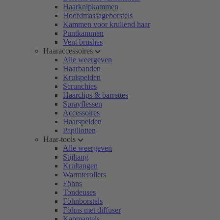
Haarknipkammen
Hoofdmassageborstels
Kammen voor krullend haar
Puntkammen
Vent brushes
Haaraccessoires
Alle weergeven
Haarbanden
Krulspelden
Scrunchies
Haarclips & barrettes
Sprayflessen
Accessoires
Haarspelden
Papillotten
Haar-tools
Alle weergeven
Stijltang
Krultangen
Warmterollers
Föhns
Tondeuses
Föhnborstels
Föhns met diffuser
Kapmantels