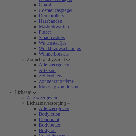
Gua sha
Cosmeticaspiegel
Dermarollers
Haarbanden
Maskerkwasten
Pincet
Slaapmaskers
Wattenstaafjes
Wenkbrauwschaartjes
Wimperborstels
Zonnebrand gezicht
Alle weergeven
Aftersun
Zelfbruiners
Zonnebrandcrème
Make-up van de zon
Lichaam
Alle weergeven
Lichaamsverzorging
Alle weergeven
Bodylotion
Deodorant
Bodybutter
Body oil
Cellulitis creme