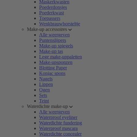
Maskerkwasten
Poederdonsjes
Poederkwast
Toepassers
Wenkbrauwborsteltje
Make-up accessoires
Alle weergeven
Puntenslijpers
Make-up spiegels
Make-up tas
Lege make-uppaletten
Make-upsponzen
Blotting Paper
Konjac spons
Nagels
Lippen
Ogen
Sets
Teint
Waterdichte make-up
Alle weergeven
Waterproof eyeliner
Waterdichte fundering
Waterproof mascara
Waterdichte concealer