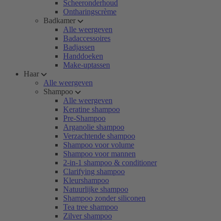
Scheeronderhoud
Ontharingscrème
Badkamer
Alle weergeven
Badaccessoires
Badjassen
Handdoeken
Make-uptassen
Haar
Alle weergeven
Shampoo
Alle weergeven
Keratine shampoo
Pre-Shampoo
Arganolie shampoo
Verzachtende shampoo
Shampoo voor volume
Shampoo voor mannen
2-in-1 shampoo & conditioner
Clarifying shampoo
Kleurshampoo
Natuurlijke shampoo
Shampoo zonder siliconen
Tea tree shampoo
Zilver shampoo