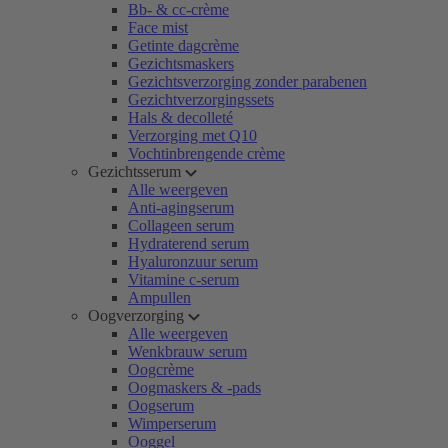
Bb- & cc-crème
Face mist
Getinte dagcrème
Gezichtsmaskers
Gezichtsverzorging zonder parabenen
Gezichtverzorgingssets
Hals & decolleté
Verzorging met Q10
Vochtinbrengende crème
Gezichtsserum
Alle weergeven
Anti-agingserum
Collageen serum
Hydraterend serum
Hyaluronzuur serum
Vitamine c-serum
Ampullen
Oogverzorging
Alle weergeven
Wenkbrauw serum
Oogcrème
Oogmaskers & -pads
Oogserum
Wimperserum
Ooggel