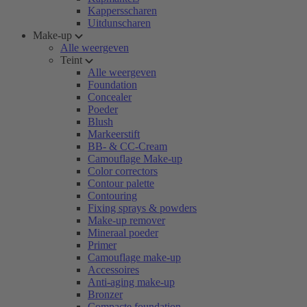
Kappersscharen
Uitdunscharen
Make-up
Alle weergeven
Teint
Alle weergeven
Foundation
Concealer
Poeder
Blush
Markeerstift
BB- & CC-Cream
Camouflage Make-up
Color correctors
Contour palette
Contouring
Fixing sprays & powders
Make-up remover
Mineraal poeder
Primer
Camouflage make-up
Accessoires
Anti-aging make-up
Bronzer
Compacte foundation