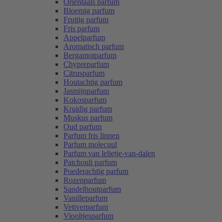
Oriëntaals parfum
Bloemig parfum
Fruitig parfum
Fris parfum
Appelparfum
Aromatisch parfum
Bergamotparfum
Chypreparfum
Citrusparfum
Houtachtig parfum
Jasmijnparfum
Kokosparfum
Kruidig parfum
Muskus parfum
Oud parfum
Parfum fris linnen
Parfum molecuul
Parfum van lelietje-van-dalen
Patchouli parfum
Poederachtig parfum
Rozenparfum
Sandelhoutparfum
Vanilleparfum
Vetiverparfum
Viooltjesparfum