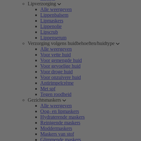
Lipverzorging
Alle weergeven
Lippenbalsem
Lipmaskers
Lippenolie
Lipscrub
Lippenserum
Verzorging volgens huidbehoeften/huidtype
Alle weergeven
Voor vette huid
Voor gemengde huid
Voor gevoelige huid
Voor droge huid
Voor onzuivere huid
Antirimpelcrème
Met spf
Tegen roodheid
Gezichtsmaskers
Alle weergeven
Oog- en lipmaskers
Hydraterende maskers
Reinigende maskers
Moddermaskers
Maskers van stof
Glimmende maskers