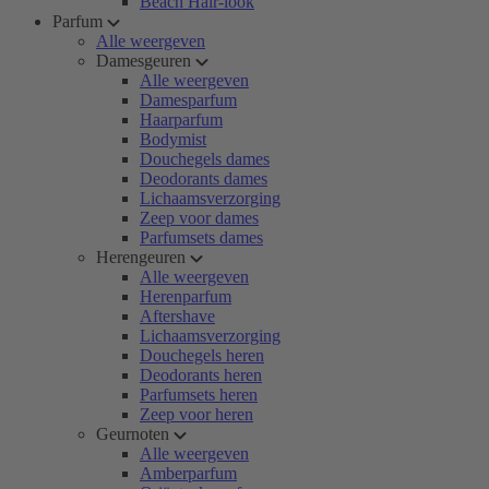
Beach Hair-look
Parfum
Alle weergeven
Damesgeuren
Alle weergeven
Damesparfum
Haarparfum
Bodymist
Douchegels dames
Deodorants dames
Lichaamsverzorging
Zeep voor dames
Parfumsets dames
Herengeuren
Alle weergeven
Herenparfum
Aftershave
Lichaamsverzorging
Douchegels heren
Deodorants heren
Parfumsets heren
Zeep voor heren
Geurnoten
Alle weergeven
Amberparfum