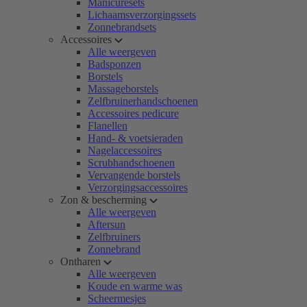
Manicuresets
Lichaamsverzorgingssets
Zonnebrandsets
Accessoires
Alle weergeven
Badsponzen
Borstels
Massageborstels
Zelfbruinerhandschoenen
Accessoires pedicure
Flanellen
Hand- & voetsieraden
Nagelaccessoires
Scrubhandschoenen
Vervangende borstels
Verzorgingsaccessoires
Zon & bescherming
Alle weergeven
Aftersun
Zelfbruiners
Zonnebrand
Ontharen
Alle weergeven
Koude en warme was
Scheermesjes