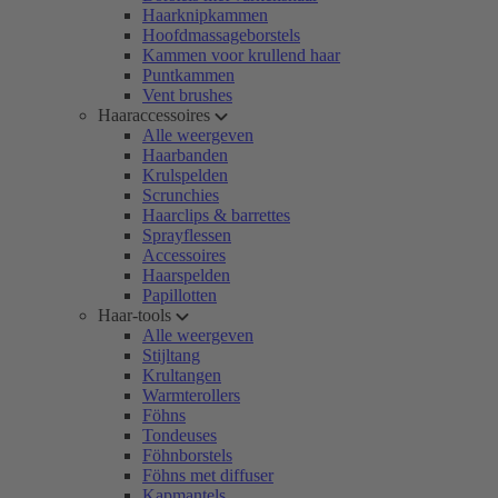
Haarknipkammen
Hoofdmassageborstels
Kammen voor krullend haar
Puntkammen
Vent brushes
Haaraccessoires
Alle weergeven
Haarbanden
Krulspelden
Scrunchies
Haarclips & barrettes
Sprayflessen
Accessoires
Haarspelden
Papillotten
Haar-tools
Alle weergeven
Stijltang
Krultangen
Warmterollers
Föhns
Tondeuses
Föhnborstels
Föhns met diffuser
Kapmantels