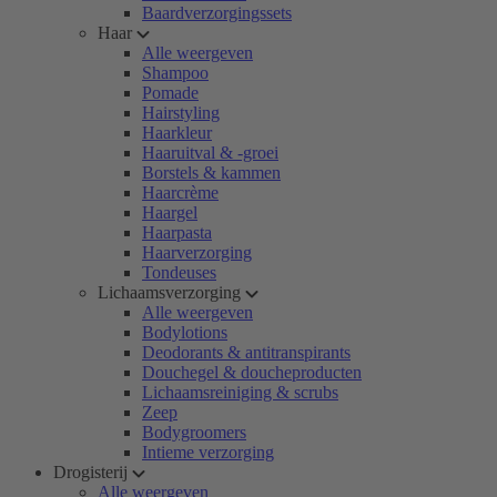
Baardverzorgingssets
Haar
Alle weergeven
Shampoo
Pomade
Hairstyling
Haarkleur
Haaruitval & -groei
Borstels & kammen
Haarcrème
Haargel
Haarpasta
Haarverzorging
Tondeuses
Lichaamsverzorging
Alle weergeven
Bodylotions
Deodorants & antitranspirants
Douchegel & doucheproducten
Lichaamsreiniging & scrubs
Zeep
Bodygroomers
Intieme verzorging
Drogisterij
Alle weergeven