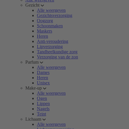
Gezicht
Alle weergeven
Gezichtsverzorging
Oogzorg
Schoonmaken
Maskers
Heren
Anti-veroudering
Lipverzorging
Tandheelkundige zorg
Verzorging van de zon
Parfum
Alle weergeven
Dames
Heren
Unisex
Make-up
Alle weergeven
Ogen
Lippen
Nagels
Teint
Lichaam
Alle weergeven