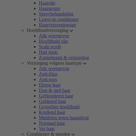
Haarolie
Haarserum
Spraybehandeling
Leave-in conditioner
Haarverzorgingsset
Hoofdhuidverzorging
Alle weergeven
Hoofdhuid olie
Scalp scrub
Hair tonic
Zonnebrand & verzorging
Verzorging volgens haartype
Alle weergeven
Anti-frizz
Anti-roos
Droog haar
Dun & steil haar
Geblondeerd haar
Gekleurd haar
Gevoelige hoofdhuid
Krullend haar
Middelen tegen haaruitval
Normaal haar
Vet haar
Conditioner & spoelen