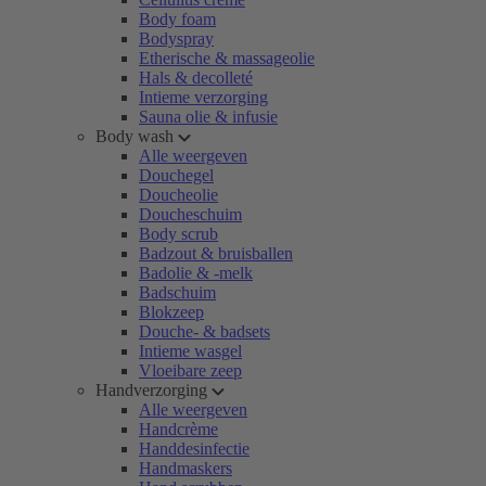
Body foam
Bodyspray
Etherische & massageolie
Hals & decolleté
Intieme verzorging
Sauna olie & infusie
Body wash
Alle weergeven
Douchegel
Doucheolie
Doucheschuim
Body scrub
Badzout & bruisballen
Badolie & -melk
Badschuim
Blokzeep
Douche- & badsets
Intieme wasgel
Vloeibare zeep
Handverzorging
Alle weergeven
Handcrème
Handdesinfectie
Handmaskers