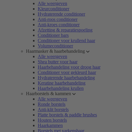
Alle weergeven
Kleurconditioner
Hydraterende conditioner
Anti-roos conditioner
Anti-kroes conditioner
Afzetting & reparatiespoeling
Conditioner bars
Conditioner voor krullend haar
Volumeconditioner
Haarmasker & haarbehandeling
Alle weergeven
Shea butter voor haar
Haarbehandeling voor droog haar
Conditioner voor gekleurd haar
Hydraterende haarbehandeling
Keratine haarbehandeling
Haarbehandeling krullen
Haarborstels & kammen
Alle weergeven
Ronde borstels
Anti-klit borstels
Platte borstels & paddle brushes
Houten borstels
Haarkammen
Borstels met varkenshaar