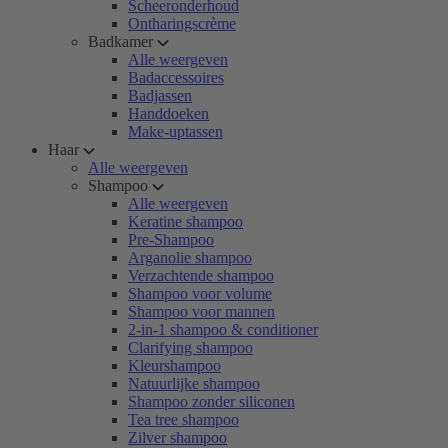
Scheeronderhoud
Ontharingscrème
Badkamer
Alle weergeven
Badaccessoires
Badjassen
Handdoeken
Make-uptassen
Haar
Alle weergeven
Shampoo
Alle weergeven
Keratine shampoo
Pre-Shampoo
Arganolie shampoo
Verzachtende shampoo
Shampoo voor volume
Shampoo voor mannen
2-in-1 shampoo & conditioner
Clarifying shampoo
Kleurshampoo
Natuurlijke shampoo
Shampoo zonder siliconen
Tea tree shampoo
Zilver shampoo