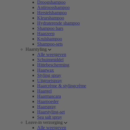
Droogshampoo
Antiroosshampoo
Herstelshampoo
Kleurshampoo
Hydraterende shampoo
Shampoo bars
Haarzeep
Krulshampoo
Shampoo-sets
Haarstyling
Alle weergeven
Schuimmiddel
Hittebescherming
Haarwax
Styling spray
Uitgroeispray
Haarcrème & stylingcrème
Haargel
Haarmascara
Haarpoeder
Haarspray
Haarstyling-set
Sea salt spray
Leave-in verzorging
Alle weergeven