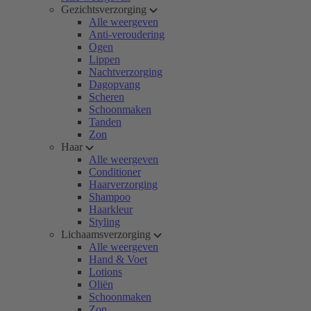
Gezichtsverzorging
Alle weergeven
Anti-veroudering
Ogen
Lippen
Nachtverzorging
Dagopvang
Scheren
Schoonmaken
Tanden
Zon
Haar
Alle weergeven
Conditioner
Haarverzorging
Shampoo
Haarkleur
Styling
Lichaamsverzorging
Alle weergeven
Hand & Voet
Lotions
Oliën
Schoonmaken
Zon