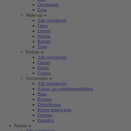
Deodorants
Zeep
Make-up
Alle weergeven
Ogen
Lippen
Nagels
Borstel
Teint
Parfum
Alle weergeven
Dames
Heren
Unisex
Accessoires
Alle weergeven
Afwas- en reinigingsmiddelen
Bags
Boeken
Drinkflessen
Kleine lederwaren
Overige
Paraplu's
Natuur
Alle weergeven