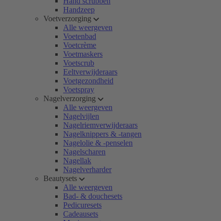
Hand scrubben
Handzeep
Voetverzorging
Alle weergeven
Voetenbad
Voetcrème
Voetmaskers
Voetscrub
Eeltverwijderaars
Voetgezondheid
Voetspray
Nagelverzorging
Alle weergeven
Nagelvijlen
Nagelriemverwijderaars
Nagelknippers & -tangen
Nagelolie & -penselen
Nagelscharen
Nagellak
Nagelverharder
Beautysets
Alle weergeven
Bad- & douchesets
Pedicuresets
Cadeausets