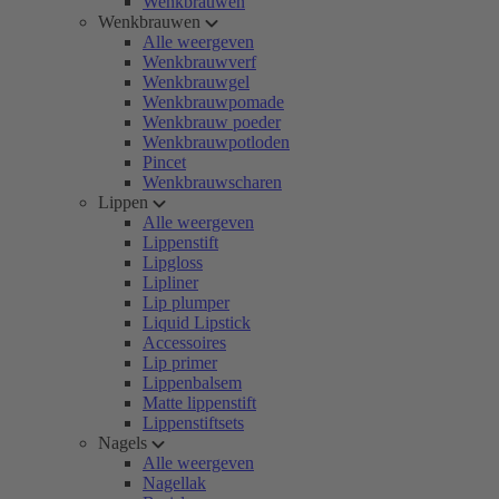
Wenkbrauwen
Wenkbrauwen
Alle weergeven
Wenkbrauwverf
Wenkbrauwgel
Wenkbrauwpomade
Wenkbrauw poeder
Wenkbrauwpotloden
Pincet
Wenkbrauwscharen
Lippen
Alle weergeven
Lippenstift
Lipgloss
Lipliner
Lip plumper
Liquid Lipstick
Accessoires
Lip primer
Lippenbalsem
Matte lippenstift
Lippenstiftsets
Nagels
Alle weergeven
Nagellak