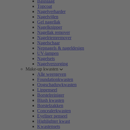
Basislaag
Topcoat
Nagelverharder
Nagelvijlen
Gel nagellak
Nagelknipper
Nagellak remover
Nagelriemremover
Nagelschaar
Nepnagels & nageldesign
UV-lampen
Nagelsets
Nagelverzorging
Make-up kwasten
Alle weergeven
Foundationkwasten
Oogschaduwkwasten
Lippenseel
Borstelreiniger
Blush kwasten
Borstelzakken
Concealerkwasten
Eyeliner penseel
Highlighter kwast
Kwastensets