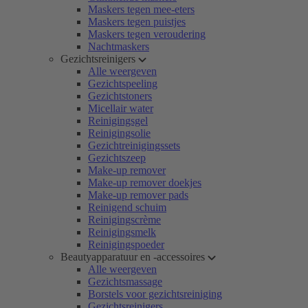
Maskers tegen mee-eters
Maskers tegen puistjes
Maskers tegen veroudering
Nachtmaskers
Gezichtsreinigers
Alle weergeven
Gezichtspeeling
Gezichtstoners
Micellair water
Reinigingsgel
Reinigingsolie
Gezichtreinigingssets
Gezichtszeep
Make-up remover
Make-up remover doekjes
Make-up remover pads
Reinigend schuim
Reinigingscrème
Reinigingsmelk
Reinigingspoeder
Beautyapparatuur en -accessoires
Alle weergeven
Gezichtsmassage
Borstels voor gezichtsreiniging
Gezichtsreinigers