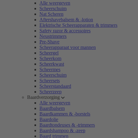
Alle weergeven
Scheerschuim
Nat Scheren
Aftershavebalsem & -lotion
Elektrische Scheerapparaten & trimmers
Safety razor & accessoires
Neustrimmers
Pre-Shave
Scheerapparaat voor mannen
Scheergel
Scheerkom
Scheerkwast
Scheermes
Scheerschuim
Scheersets
Scheerstandaard
Scheerzeep
Baardverzorging
Alle weergeven
Baardbalsem
Baardkammen & -borstels
Baardolie
Baardtondeuses & -trimmers
Baardshampoo & -zeep
Baard trimmen