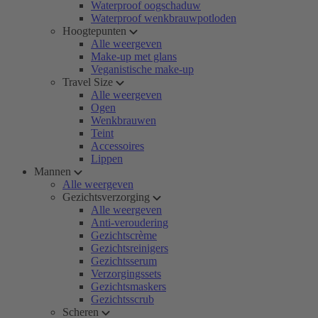
Waterproof oogschaduw
Waterproof wenkbrauwpotloden
Hoogtepunten
Alle weergeven
Make-up met glans
Veganistische make-up
Travel Size
Alle weergeven
Ogen
Wenkbrauwen
Teint
Accessoires
Lippen
Mannen
Alle weergeven
Gezichtsverzorging
Alle weergeven
Anti-veroudering
Gezichtscrème
Gezichtsreinigers
Gezichtsserum
Verzorgingssets
Gezichtsmaskers
Gezichtsscrub
Scheren