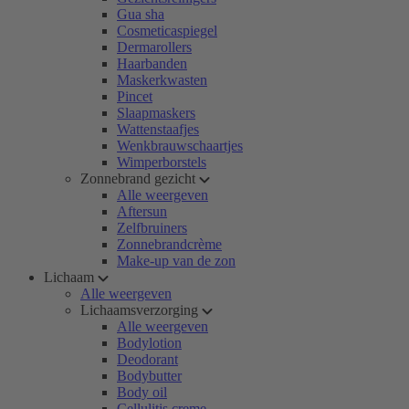
Gua sha
Cosmeticaspiegel
Dermarollers
Haarbanden
Maskerkwasten
Pincet
Slaapmaskers
Wattenstaafjes
Wenkbrauwschaartjes
Wimperborstels
Zonnebrand gezicht
Alle weergeven
Aftersun
Zelfbruiners
Zonnebrandcrème
Make-up van de zon
Lichaam
Alle weergeven
Lichaamsverzorging
Alle weergeven
Bodylotion
Deodorant
Bodybutter
Body oil
Cellulitis creme