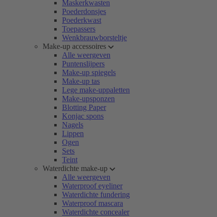
Maskerkwasten
Poederdonsjes
Poederkwast
Toepassers
Wenkbrauwborsteltje
Make-up accessoires
Alle weergeven
Puntenslijpers
Make-up spiegels
Make-up tas
Lege make-uppaletten
Make-upsponzen
Blotting Paper
Konjac spons
Nagels
Lippen
Ogen
Sets
Teint
Waterdichte make-up
Alle weergeven
Waterproof eyeliner
Waterdichte fundering
Waterproof mascara
Waterdichte concealer