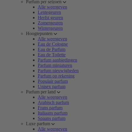
Parfum per seizoen
Alle weergeven
Lentegeuren
Herfst geuren
Zomergeuren
Wintergeuren
Hoogtepunten
Alle weergeven
Eau de Cologne
Eau de Parfum
Eau de Toilette
Parfum aanbiedingen
Parfum miniaturen
Parfum nieuwigheden
Parfum op rekening
Populair parfum
Unisex parfum
Parfum per land
Alle weergeven
Arabisch parfum
Frans parfum
Italiaans parfum
Spaans parfum
Luxe parfum
Alle weergeven