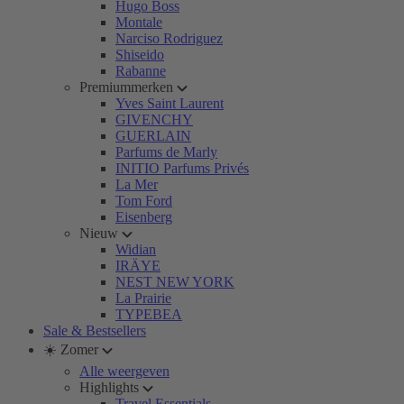
Hugo Boss
Montale
Narciso Rodriguez
Shiseido
Rabanne
Premiummerken
Yves Saint Laurent
GIVENCHY
GUERLAIN
Parfums de Marly
INITIO Parfums Privés
La Mer
Tom Ford
Eisenberg
Nieuw
Widian
IRÄYE
NEST NEW YORK
La Prairie
TYPEBEA
Sale & Bestsellers
☀️ Zomer
Alle weergeven
Highlights
Travel Essentials