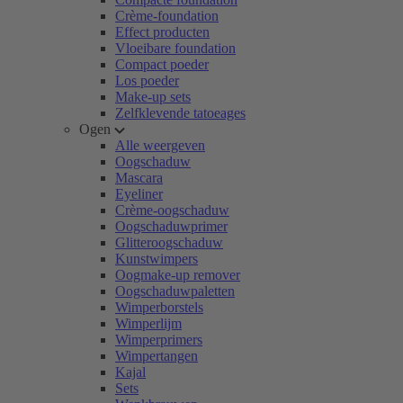
Crème-foundation
Effect producten
Vloeibare foundation
Compact poeder
Los poeder
Make-up sets
Zelfklevende tatoeages
Ogen
Alle weergeven
Oogschaduw
Mascara
Eyeliner
Crème-oogschaduw
Oogschaduwprimer
Glitteroogschaduw
Kunstwimpers
Oogmake-up remover
Oogschaduwpaletten
Wimperborstels
Wimperlijm
Wimperprimers
Wimpertangen
Kajal
Sets