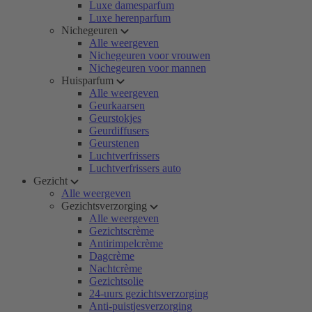
Luxe damesparfum
Luxe herenparfum
Nichegeuren
Alle weergeven
Nichegeuren voor vrouwen
Nichegeuren voor mannen
Huisparfum
Alle weergeven
Geurkaarsen
Geurstokjes
Geurdiffusers
Geurstenen
Luchtverfrissers
Luchtverfrissers auto
Gezicht
Alle weergeven
Gezichtsverzorging
Alle weergeven
Gezichtscrème
Antirimpelcrème
Dagcrème
Nachtcrème
Gezichtsolie
24-uurs gezichtsverzorging
Anti-puistjesverzorging