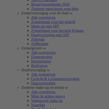
Beautyzomertrends 2026
Zomerse must-haves voor hem
Zomerverzorging voor de huid
Alle weergeven
Zonnebrand voor het gezicht
Make-up met SPF
Zonnebrand voor het hele lichaam
Haarverzorging met SPF
Aftersun
Zelfbruiner
Zomergeuren
Alle weergeven
Damesgeuren
Herengeuren
Bodyspray
Huidverzorging
Alle weergeven
Gezicht & Lichaamsverzorging
Haarverzorging
Zomerse make-up en trends
Alle weergeven
Mists & setting sprays
Waterproof make-up
Nagellak