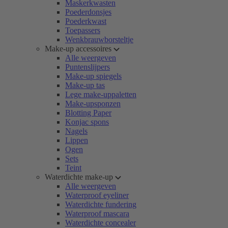
Maskerkwasten
Poederdonsjes
Poederkwast
Toepassers
Wenkbrauwborsteltje
Make-up accessoires
Alle weergeven
Puntenslijpers
Make-up spiegels
Make-up tas
Lege make-uppaletten
Make-upsponzen
Blotting Paper
Konjac spons
Nagels
Lippen
Ogen
Sets
Teint
Waterdichte make-up
Alle weergeven
Waterproof eyeliner
Waterdichte fundering
Waterproof mascara
Waterdichte concealer