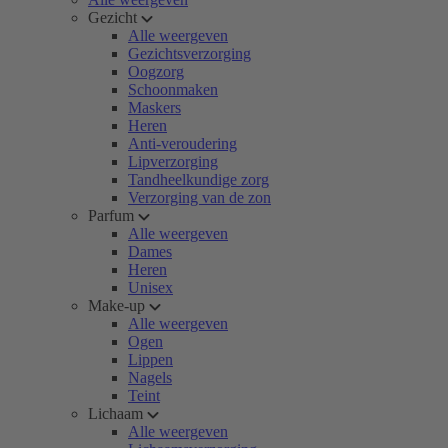
Gezicht
Alle weergeven
Gezichtsverzorging
Oogzorg
Schoonmaken
Maskers
Heren
Anti-veroudering
Lipverzorging
Tandheelkundige zorg
Verzorging van de zon
Parfum
Alle weergeven
Dames
Heren
Unisex
Make-up
Alle weergeven
Ogen
Lippen
Nagels
Teint
Lichaam
Alle weergeven