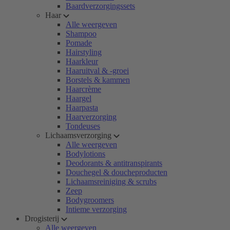
Baardverzorgingssets
Haar
Alle weergeven
Shampoo
Pomade
Hairstyling
Haarkleur
Haaruitval & -groei
Borstels & kammen
Haarcrème
Haargel
Haarpasta
Haarverzorging
Tondeuses
Lichaamsverzorging
Alle weergeven
Bodylotions
Deodorants & antitranspirants
Douchegel & doucheproducten
Lichaamsreiniging & scrubs
Zeep
Bodygroomers
Intieme verzorging
Drogisterij
Alle weergeven