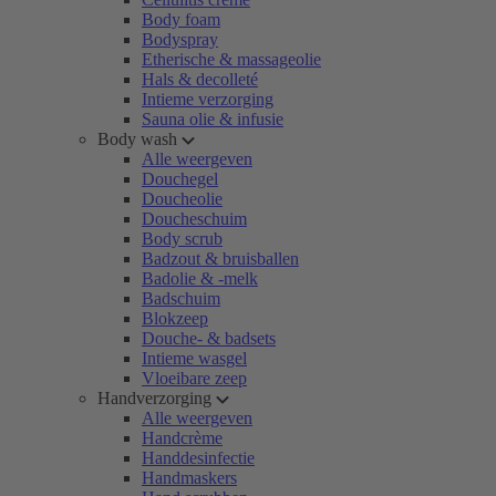
Body foam
Bodyspray
Etherische & massageolie
Hals & decolleté
Intieme verzorging
Sauna olie & infusie
Body wash
Alle weergeven
Douchegel
Doucheolie
Doucheschuim
Body scrub
Badzout & bruisballen
Badolie & -melk
Badschuim
Blokzeep
Douche- & badsets
Intieme wasgel
Vloeibare zeep
Handverzorging
Alle weergeven
Handcrème
Handdesinfectie
Handmaskers