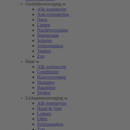
Gezichtsverzorging
Alle weergeven
Anti-veroudering
Ogen
Lippen
Nachtverzorging
Dagopvang
Scheren
Schoonmaken
Tanden
Zon
Haar
Alle weergeven
Conditioner
Haarverzorging
Shampoo
Haarkleur
Styling
Lichaamsverzorging
Alle weergeven
Hand & Voet
Lotions
Oliën
Schoonmaken
Zon