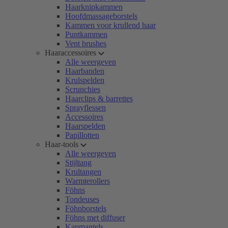
Haarknipkammen
Hoofdmassageborstels
Kammen voor krullend haar
Puntkammen
Vent brushes
Haaraccessoires
Alle weergeven
Haarbanden
Krulspelden
Scrunchies
Haarclips & barrettes
Sprayflessen
Accessoires
Haarspelden
Papillotten
Haar-tools
Alle weergeven
Stijltang
Krultangen
Warmterollers
Föhns
Tondeuses
Föhnborstels
Föhns met diffuser
Kapmantels