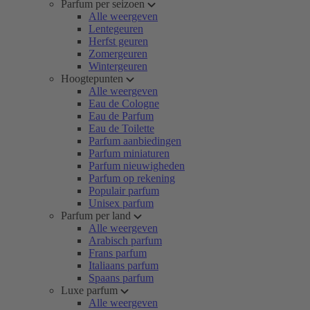
Parfum per seizoen
Alle weergeven
Lentegeuren
Herfst geuren
Zomergeuren
Wintergeuren
Hoogtepunten
Alle weergeven
Eau de Cologne
Eau de Parfum
Eau de Toilette
Parfum aanbiedingen
Parfum miniaturen
Parfum nieuwigheden
Parfum op rekening
Populair parfum
Unisex parfum
Parfum per land
Alle weergeven
Arabisch parfum
Frans parfum
Italiaans parfum
Spaans parfum
Luxe parfum
Alle weergeven