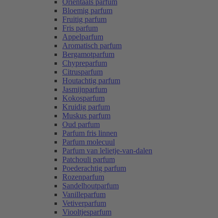
Oriëntaals parfum
Bloemig parfum
Fruitig parfum
Fris parfum
Appelparfum
Aromatisch parfum
Bergamotparfum
Chypreparfum
Citrusparfum
Houtachtig parfum
Jasmijnparfum
Kokosparfum
Kruidig parfum
Muskus parfum
Oud parfum
Parfum fris linnen
Parfum molecuul
Parfum van lelietje-van-dalen
Patchouli parfum
Poederachtig parfum
Rozenparfum
Sandelhoutparfum
Vanilleparfum
Vetiverparfum
Viooltjesparfum