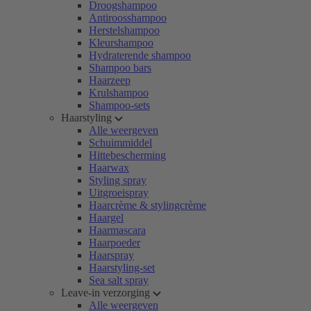
Droogshampoo
Antiroosshampoo
Herstelshampoo
Kleurshampoo
Hydraterende shampoo
Shampoo bars
Haarzeep
Krulshampoo
Shampoo-sets
Haarstyling
Alle weergeven
Schuimmiddel
Hittebescherming
Haarwax
Styling spray
Uitgroeispray
Haarcrème & stylingcrème
Haargel
Haarmascara
Haarpoeder
Haarspray
Haarstyling-set
Sea salt spray
Leave-in verzorging
Alle weergeven