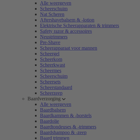
Alle weergeven
Scheerschuim
Nat Scheren
Aftershavebalsem & -lotion
Elektrische Scheerapparaten & trimmers
Safety razor & accessoires
Neustrimmers
Pre-Shave
Scheerapparaat voor mannen
Scheergel
Scheerkom
Scheerkwast
Scheermes
Scheerschuim
Scheersets
Scheerstandaard
Scheerzeep
Baardverzorging
Alle weergeven
Baardbalsem
Baardkammen & -borstels
Baardolie
Baardtondeuses & -trimmers
Baardshampoo & -zeep
Baard trimmen