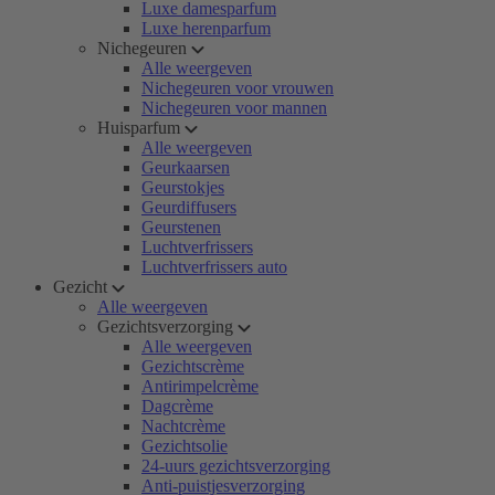
Luxe damesparfum
Luxe herenparfum
Nichegeuren
Alle weergeven
Nichegeuren voor vrouwen
Nichegeuren voor mannen
Huisparfum
Alle weergeven
Geurkaarsen
Geurstokjes
Geurdiffusers
Geurstenen
Luchtverfrissers
Luchtverfrissers auto
Gezicht
Alle weergeven
Gezichtsverzorging
Alle weergeven
Gezichtscrème
Antirimpelcrème
Dagcrème
Nachtcrème
Gezichtsolie
24-uurs gezichtsverzorging
Anti-puistjesverzorging