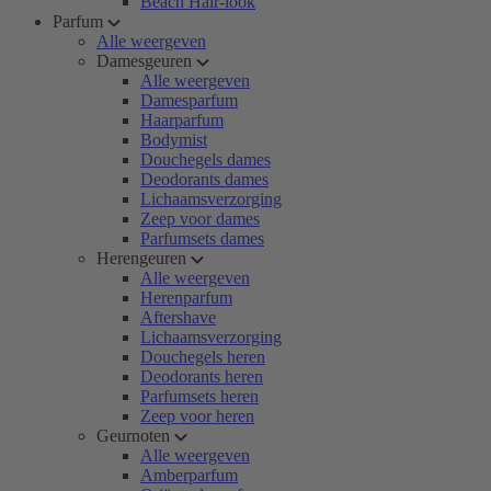
Beach Hair-look
Parfum
Alle weergeven
Damesgeuren
Alle weergeven
Damesparfum
Haarparfum
Bodymist
Douchegels dames
Deodorants dames
Lichaamsverzorging
Zeep voor dames
Parfumsets dames
Herengeuren
Alle weergeven
Herenparfum
Aftershave
Lichaamsverzorging
Douchegels heren
Deodorants heren
Parfumsets heren
Zeep voor heren
Geurnoten
Alle weergeven
Amberparfum