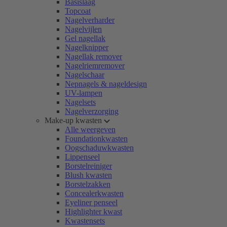
Basislaag
Topcoat
Nagelverharder
Nagelvijlen
Gel nagellak
Nagelknipper
Nagellak remover
Nagelriemremover
Nagelschaar
Nepnagels & nageldesign
UV-lampen
Nagelsets
Nagelverzorging
Make-up kwasten
Alle weergeven
Foundationkwasten
Oogschaduwkwasten
Lippenseel
Borstelreiniger
Blush kwasten
Borstelzakken
Concealerkwasten
Eyeliner penseel
Highlighter kwast
Kwastensets