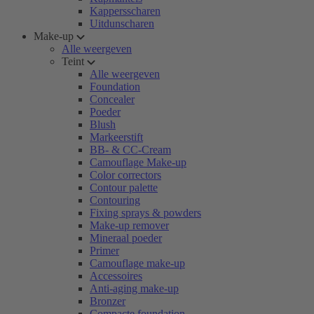
Kappersscharen
Uitdunscharen
Make-up
Alle weergeven
Teint
Alle weergeven
Foundation
Concealer
Poeder
Blush
Markeerstift
BB- & CC-Cream
Camouflage Make-up
Color correctors
Contour palette
Contouring
Fixing sprays & powders
Make-up remover
Mineraal poeder
Primer
Camouflage make-up
Accessoires
Anti-aging make-up
Bronzer
Compacte foundation