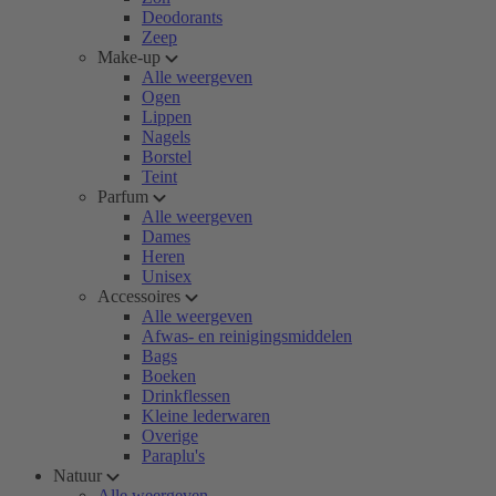
Deodorants
Zeep
Make-up
Alle weergeven
Ogen
Lippen
Nagels
Borstel
Teint
Parfum
Alle weergeven
Dames
Heren
Unisex
Accessoires
Alle weergeven
Afwas- en reinigingsmiddelen
Bags
Boeken
Drinkflessen
Kleine lederwaren
Overige
Paraplu's
Natuur
Alle weergeven