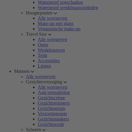
Waterproof oogschaduw
Waterproof wenkbrauwpotloden
Hoogtepunten
Alle weergeven
Make-up met glans
Veganistische make-up
Travel Size
Alle weergeven
Ogen
Wenkbrauwen
Teint
Accessoires
Lippen
Mannen
Alle weergeven
Gezichtsverzorging
Alle weergeven
Anti-veroudering
Gezichtscrème
Gezichtsreinigers
Gezichtsserum
Verzorgingssets
Gezichtsmaskers
Gezichtsscrub
Scheren