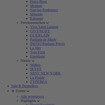
Hugo Boss
Montale
Narciso Rodriguez
Shiseido
Rabanne
Premiummerken
Yves Saint Laurent
GIVENCHY
GUERLAIN
Parfums de Marly
INITIO Parfums Privés
La Mer
Tom Ford
Eisenberg
Nieuw
Widian
IRÄYE
NEST NEW YORK
La Prairie
TYPEBEA
Sale & Bestsellers
☀️ Zomer
Alle weergeven
Highlights
Travel Essentials