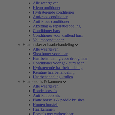
Alle weergeven
Kleurconditioner
Hydraterende conditioner
Anti-roos conditioner
Anti-kroes conditioner
Afzetting & reparatiespoeling
Conditioner bars
Conditioner voor krullend haar
Volumeconditioner
Haarmasker & haarbehandeling
Alle weergeven
Shea butter voor haar
Haarbehandeling voor droog haar
Conditioner voor gekleurd haar
Hydraterende haarbehandeling
Keratine haarbehandeling
Haarbehandeling krullen
Haarborstels & kammen
Alle weergeven
Ronde borstels
Anti-klit borstels
Platte borstels & paddle brushes
Houten borstels
Haarkammen
Borstels met varkenshaar