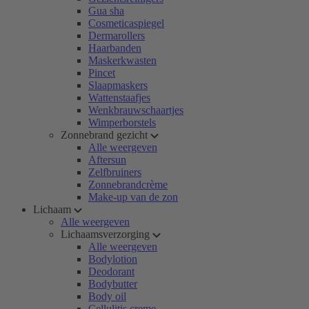
Gua sha
Cosmeticaspiegel
Dermarollers
Haarbanden
Maskerkwasten
Pincet
Slaapmaskers
Wattenstaafjes
Wenkbrauwschaartjes
Wimperborstels
Zonnebrand gezicht
Alle weergeven
Aftersun
Zelfbruiners
Zonnebrandcrème
Make-up van de zon
Lichaam
Alle weergeven
Lichaamsverzorging
Alle weergeven
Bodylotion
Deodorant
Bodybutter
Body oil
Cellulitis creme