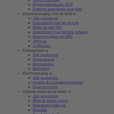
Beautyzomertrends 2026
Zomerse must-haves voor hem
Zomerverzorging voor de huid
Alle weergeven
Zonnebrand voor het gezicht
Make-up met SPF
Zonnebrand voor het hele lichaam
Haarverzorging met SPF
Aftersun
Zelfbruiner
Zomergeuren
Alle weergeven
Damesgeuren
Herengeuren
Bodyspray
Huidverzorging
Alle weergeven
Gezicht & Lichaamsverzorging
Haarverzorging
Zomerse make-up en trends
Alle weergeven
Mists & setting sprays
Waterproof make-up
Nagellak