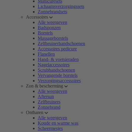
Manicuresets
Lichaamsverzorgingssets
Zonnebrandsets
Accessoires
Alle weergeven
Badsponzen
Borstels
Massageborstels
Zelfbruinerhandschoenen
Accessoires pedicure
Flanellen
Hand- & voetsieraden
Nagelaccessoires
Scrubhandschoenen
Vervangende borstels
Verzorgingsaccessoires
Zon & bescherming
Alle weergeven
Aftersun
Zelfbruiners
Zonnebrand
Ontharen
Alle weergeven
Koude en warme was
Scheermesjes