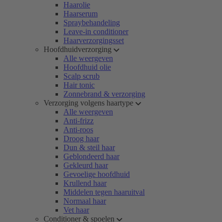
Haarolie
Haarserum
Spraybehandeling
Leave-in conditioner
Haarverzorgingsset
Hoofdhuidverzorging
Alle weergeven
Hoofdhuid olie
Scalp scrub
Hair tonic
Zonnebrand & verzorging
Verzorging volgens haartype
Alle weergeven
Anti-frizz
Anti-roos
Droog haar
Dun & steil haar
Geblondeerd haar
Gekleurd haar
Gevoelige hoofdhuid
Krullend haar
Middelen tegen haaruitval
Normaal haar
Vet haar
Conditioner & spoelen