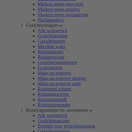
Maskers tegen mee-eters
Maskers tegen puistjes
Maskers tegen veroudering
Nachtmaskers
Gezichtsreinigers
Alle weergeven
Gezichtspeeling
Gezichtstoners
Micellair water
Reinigingsgel
Reinigingsolie
Gezichtreinigingssets
Gezichtszeep
Make-up remover
Make-up remover doekjes
Make-up remover pads
Reinigend schuim
Reinigingscrème
Reinigingsmelk
Reinigingspoeder
Beautyapparatuur en -accessoires
Alle weergeven
Gezichtsmassage
Borstels voor gezichtsreiniging
Gezichtsreinigers