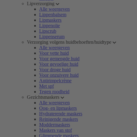
Lipverzorging
Alle weergeven
Lippenbalsem
Lipmaskers
Lippenolie
Lipscrub
Lippenserum
Verzorging volgens huidbehoeften/huidtype
Alle weergeven
Voor vette huid
Voor gemengde huid
Voor gevoelige huid
Voor droge huid
Voor onzuivere huid
Antirimpelcrème
Met spf
Tegen roodheid
Gezichtsmaskers
Alle weergeven
Oog- en lipmaskers
Hydraterende maskers
Reinigende maskers
Moddermaskers
Maskers van stof
Glimmende maskers