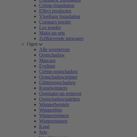
Crème-foundation
Effect producten
Vloeibare foundation
Compact poeder
Los poeder
Make-up sets
Zelfklevende tatoeages
Ogen
Alle weergeven
Oogschaduw
Mascara
Eyeliner
Crème-oogschaduw
Oogschaduwprimer
Glitteroogschaduw
Kunstwimpers
Oogmake-up remover
Oogschaduwpaletten
Wimperborstels
Wimperlijm
Wimperprimers
Wimpertangen
Kajal
Sets