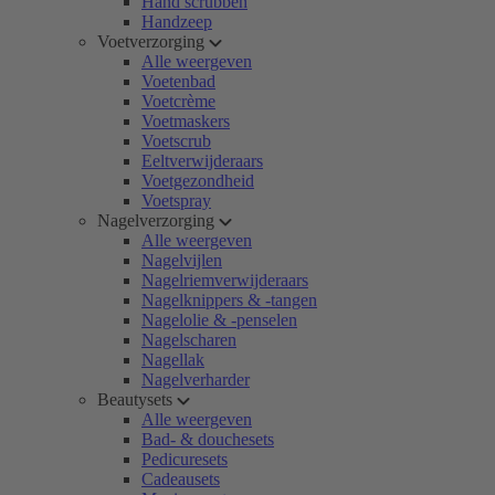
Hand scrubben
Handzeep
Voetverzorging
Alle weergeven
Voetenbad
Voetcrème
Voetmaskers
Voetscrub
Eeltverwijderaars
Voetgezondheid
Voetspray
Nagelverzorging
Alle weergeven
Nagelvijlen
Nagelriemverwijderaars
Nagelknippers & -tangen
Nagelolie & -penselen
Nagelscharen
Nagellak
Nagelverharder
Beautysets
Alle weergeven
Bad- & douchesets
Pedicuresets
Cadeausets