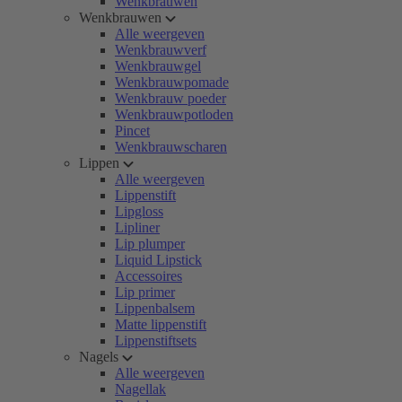
Wenkbrauwen
Wenkbrauwen
Alle weergeven
Wenkbrauwverf
Wenkbrauwgel
Wenkbrauwpomade
Wenkbrauw poeder
Wenkbrauwpotloden
Pincet
Wenkbrauwscharen
Lippen
Alle weergeven
Lippenstift
Lipgloss
Lipliner
Lip plumper
Liquid Lipstick
Accessoires
Lip primer
Lippenbalsem
Matte lippenstift
Lippenstiftsets
Nagels
Alle weergeven
Nagellak