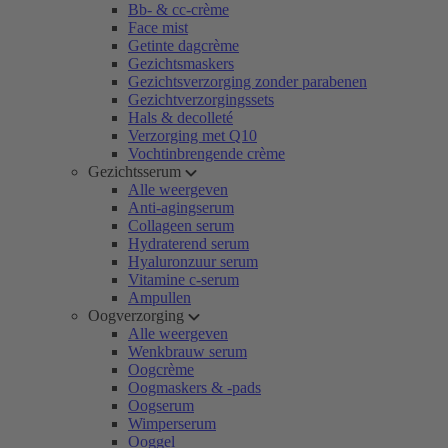
Bb- & cc-crème
Face mist
Getinte dagcrème
Gezichtsmaskers
Gezichtsverzorging zonder parabenen
Gezichtverzorgingssets
Hals & decolleté
Verzorging met Q10
Vochtinbrengende crème
Gezichtsserum
Alle weergeven
Anti-agingserum
Collageen serum
Hydraterend serum
Hyaluronzuur serum
Vitamine c-serum
Ampullen
Oogverzorging
Alle weergeven
Wenkbrauw serum
Oogcrème
Oogmaskers & -pads
Oogserum
Wimperserum
Ooggel