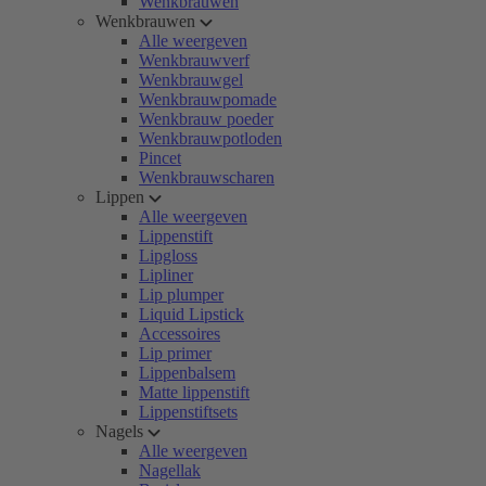
Wenkbrauwen
Wenkbrauwen
Alle weergeven
Wenkbrauwverf
Wenkbrauwgel
Wenkbrauwpomade
Wenkbrauw poeder
Wenkbrauwpotloden
Pincet
Wenkbrauwscharen
Lippen
Alle weergeven
Lippenstift
Lipgloss
Lipliner
Lip plumper
Liquid Lipstick
Accessoires
Lip primer
Lippenbalsem
Matte lippenstift
Lippenstiftsets
Nagels
Alle weergeven
Nagellak