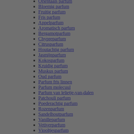
Oriëntaals parfum
Bloemig parfum
Fruitig parfum
Fris parfum
Appelparfum
Aromatisch parfum
Bergamotparfum
Chypreparfum
Citrusparfum
Houtachtig parfum
Jasmijnparfum
Kokosparfum
Kruidig parfum
Muskus parfum
Oud parfum
Parfum fris linnen
Parfum molecuul
Parfum van lelietje-van-dalen
Patchouli parfum
Poederachtig parfum
Rozenparfum
Sandelhoutparfum
Vanilleparfum
Vetiverparfum
Viooltjesparfum