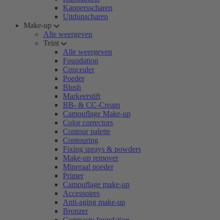
Kappersscharen
Uitdunscharen
Make-up
Alle weergeven
Teint
Alle weergeven
Foundation
Concealer
Poeder
Blush
Markeerstift
BB- & CC-Cream
Camouflage Make-up
Color correctors
Contour palette
Contouring
Fixing sprays & powders
Make-up remover
Mineraal poeder
Primer
Camouflage make-up
Accessoires
Anti-aging make-up
Bronzer
Compacte foundation