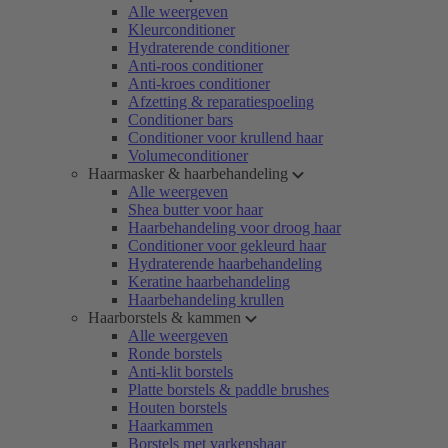
Alle weergeven
Kleurconditioner
Hydraterende conditioner
Anti-roos conditioner
Anti-kroes conditioner
Afzetting & reparatiespoeling
Conditioner bars
Conditioner voor krullend haar
Volumeconditioner
Haarmasker & haarbehandeling
Alle weergeven
Shea butter voor haar
Haarbehandeling voor droog haar
Conditioner voor gekleurd haar
Hydraterende haarbehandeling
Keratine haarbehandeling
Haarbehandeling krullen
Haarborstels & kammen
Alle weergeven
Ronde borstels
Anti-klit borstels
Platte borstels & paddle brushes
Houten borstels
Haarkammen
Borstels met varkenshaar