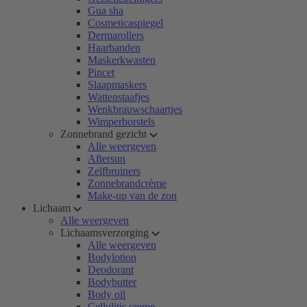
Gua sha
Cosmeticaspiegel
Dermarollers
Haarbanden
Maskerkwasten
Pincet
Slaapmaskers
Wattenstaafjes
Wenkbrauwschaartjes
Wimperborstels
Zonnebrand gezicht
Alle weergeven
Aftersun
Zelfbruiners
Zonnebrandcrème
Make-up van de zon
Lichaam
Alle weergeven
Lichaamsverzorging
Alle weergeven
Bodylotion
Deodorant
Bodybutter
Body oil
Cellulitis creme