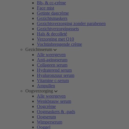
Bb- & cc-crème
Face mist
Getinte dagcrème
Gezichtsmaskers
Gezichtsverzorging zonder parabenen
Gezichtverzorgingssets
Hals & decolleté
Verzorging met Q10
Vochtinbrengende crème
Gezichtsserum
Alle weergeven
Anti-agingserum
Collageen serum
Hydraterend serum
Hyaluronzuur serum
Vitamine c-serum
Ampullen
Oogverzorging
Alle weergeven
Wenkbrauw serum
Oogcrème
Oogmaskers & -pads
Oogserum
Wimperserum
Ooggel