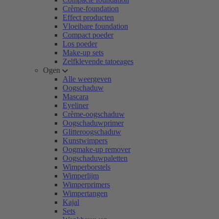
Crème-foundation
Effect producten
Vloeibare foundation
Compact poeder
Los poeder
Make-up sets
Zelfklevende tatoeages
Ogen
Alle weergeven
Oogschaduw
Mascara
Eyeliner
Crème-oogschaduw
Oogschaduwprimer
Glitteroogschaduw
Kunstwimpers
Oogmake-up remover
Oogschaduwpaletten
Wimperborstels
Wimperlijm
Wimperprimers
Wimpertangen
Kajal
Sets