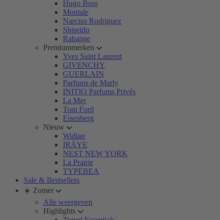
Hugo Boss
Montale
Narciso Rodriguez
Shiseido
Rabanne
Premiummerken
Yves Saint Laurent
GIVENCHY
GUERLAIN
Parfums de Marly
INITIO Parfums Privés
La Mer
Tom Ford
Eisenberg
Nieuw
Widian
IRÄYE
NEST NEW YORK
La Prairie
TYPEBEA
Sale & Bestsellers
☀️ Zomer
Alle weergeven
Highlights
Travel Essentials