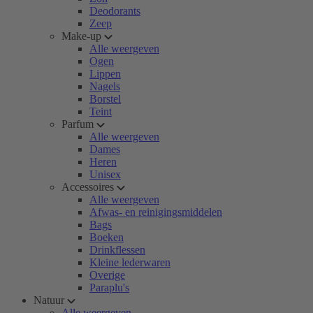
Deodorants
Zeep
Make-up
Alle weergeven
Ogen
Lippen
Nagels
Borstel
Teint
Parfum
Alle weergeven
Dames
Heren
Unisex
Accessoires
Alle weergeven
Afwas- en reinigingsmiddelen
Bags
Boeken
Drinkflessen
Kleine lederwaren
Overige
Paraplu's
Natuur
Alle weergeven