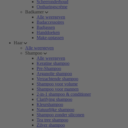
Scheeronderhoud
Ontharingscrème
Badkamer
Alle weergeven
Badaccessoires
Badjassen
Handdoeken
Make-uptassen
Haar
Alle weergeven
Shampoo
Alle weergeven
Keratine shampoo
Pre-Shampoo
Arganolie shampoo
Verzachtende shampoo
Shampoo voor volume
Shampoo voor mannen
2-in-1 shampoo & conditioner
Clarifying shampoo
Kleurshampoo
Natuurlijke shampoo
Shampoo zonder siliconen
Tea tree shampoo
Zilver shampoo