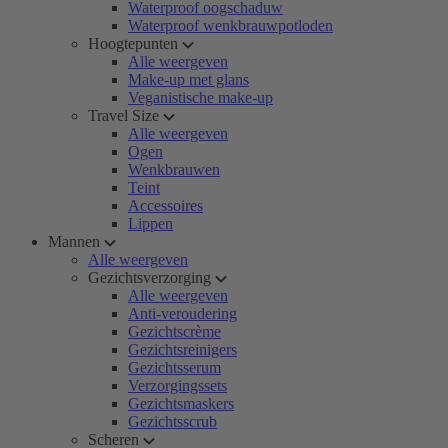
Waterproof oogschaduw
Waterproof wenkbrauwpotloden
Hoogtepunten
Alle weergeven
Make-up met glans
Veganistische make-up
Travel Size
Alle weergeven
Ogen
Wenkbrauwen
Teint
Accessoires
Lippen
Mannen
Alle weergeven
Gezichtsverzorging
Alle weergeven
Anti-veroudering
Gezichtscrème
Gezichtsreinigers
Gezichtsserum
Verzorgingssets
Gezichtsmaskers
Gezichtsscrub
Scheren