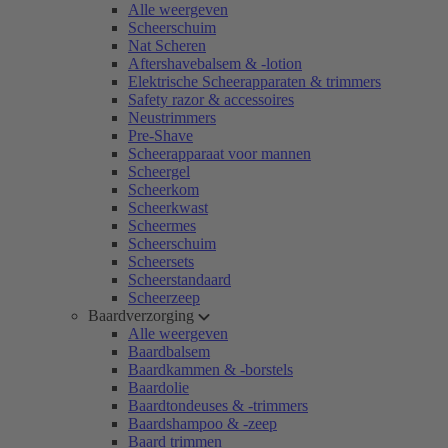
Alle weergeven
Scheerschuim
Nat Scheren
Aftershavebalsem & -lotion
Elektrische Scheerapparaten & trimmers
Safety razor & accessoires
Neustrimmers
Pre-Shave
Scheerapparaat voor mannen
Scheergel
Scheerkom
Scheerkwast
Scheermes
Scheerschuim
Scheersets
Scheerstandaard
Scheerzeep
Baardverzorging
Alle weergeven
Baardbalsem
Baardkammen & -borstels
Baardolie
Baardtondeuses & -trimmers
Baardshampoo & -zeep
Baard trimmen