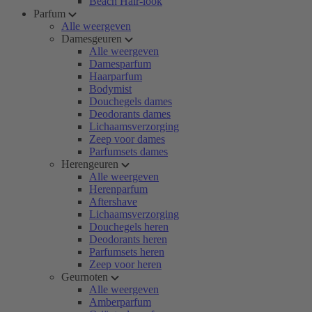
Beach Hair-look
Parfum
Alle weergeven
Damesgeuren
Alle weergeven
Damesparfum
Haarparfum
Bodymist
Douchegels dames
Deodorants dames
Lichaamsverzorging
Zeep voor dames
Parfumsets dames
Herengeuren
Alle weergeven
Herenparfum
Aftershave
Lichaamsverzorging
Douchegels heren
Deodorants heren
Parfumsets heren
Zeep voor heren
Geurnoten
Alle weergeven
Amberparfum