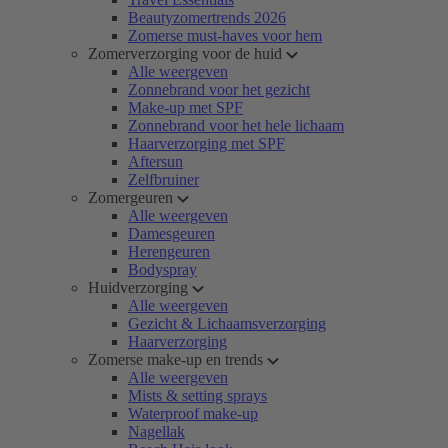
Beautyzomertrends 2026
Zomerse must-haves voor hem
Zomerverzorging voor de huid
Alle weergeven
Zonnebrand voor het gezicht
Make-up met SPF
Zonnebrand voor het hele lichaam
Haarverzorging met SPF
Aftersun
Zelfbruiner
Zomergeuren
Alle weergeven
Damesgeuren
Herengeuren
Bodyspray
Huidverzorging
Alle weergeven
Gezicht & Lichaamsverzorging
Haarverzorging
Zomerse make-up en trends
Alle weergeven
Mists & setting sprays
Waterproof make-up
Nagellak