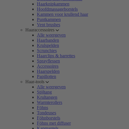
Haarknipkammen
Hoofdmassageborstels
Kammen voor krullend haar
Puntkammen
Vent brushes
Haaraccessoires
Alle weergeven
Haarbanden
Krulspelden
Scrunchies
Haarclips & barrettes
Sprayflessen
Accessoires
Haarspelden
Papillotten
Haar-tools
Alle weergeven
Stijltang
Krultangen
Warmterollers
Föhns
Tondeuses
Föhnborstels
Föhns met diffuser
Kapmantels