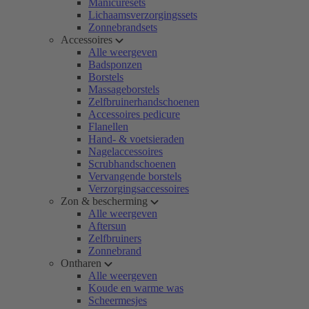
Manicuresets
Lichaamsverzorgingssets
Zonnebrandsets
Accessoires
Alle weergeven
Badsponzen
Borstels
Massageborstels
Zelfbruinerhandschoenen
Accessoires pedicure
Flanellen
Hand- & voetsieraden
Nagelaccessoires
Scrubhandschoenen
Vervangende borstels
Verzorgingsaccessoires
Zon & bescherming
Alle weergeven
Aftersun
Zelfbruiners
Zonnebrand
Ontharen
Alle weergeven
Koude en warme was
Scheermesjes