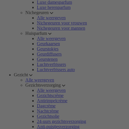
Luxe damesparfum
Luxe herenparfum
Nichegeuren
Alle weergeven
Nichegeuren voor vrouwen
Nichegeuren voor mannen
Huisparfum
Alle weergeven
Geurkaarsen
Geurstokjes
Geurdiffusers
Geurstenen
Luchtverfrissers
Luchtverfrissers auto
Gezicht
Alle weergeven
Gezichtsverzorging
Alle weergeven
Gezichtscrème
Antirimpelcrème
Dagcrème
Nachtcrème
Gezichtsolie
24-uurs gezichtsverzorging
Anti-puistjesverzorging