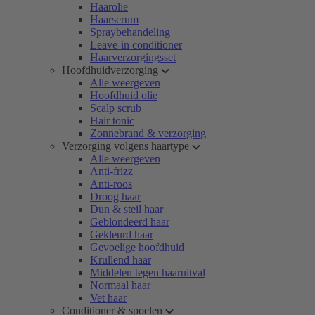
Haarolie
Haarserum
Spraybehandeling
Leave-in conditioner
Haarverzorgingsset
Hoofdhuidverzorging
Alle weergeven
Hoofdhuid olie
Scalp scrub
Hair tonic
Zonnebrand & verzorging
Verzorging volgens haartype
Alle weergeven
Anti-frizz
Anti-roos
Droog haar
Dun & steil haar
Geblondeerd haar
Gekleurd haar
Gevoelige hoofdhuid
Krullend haar
Middelen tegen haaruitval
Normaal haar
Vet haar
Conditioner & spoelen