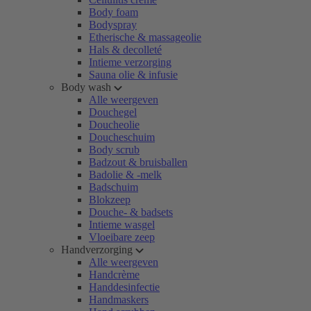
Body foam
Bodyspray
Etherische & massageolie
Hals & decolleté
Intieme verzorging
Sauna olie & infusie
Body wash
Alle weergeven
Douchegel
Doucheolie
Doucheschuim
Body scrub
Badzout & bruisballen
Badolie & -melk
Badschuim
Blokzeep
Douche- & badsets
Intieme wasgel
Vloeibare zeep
Handverzorging
Alle weergeven
Handcrème
Handdesinfectie
Handmaskers