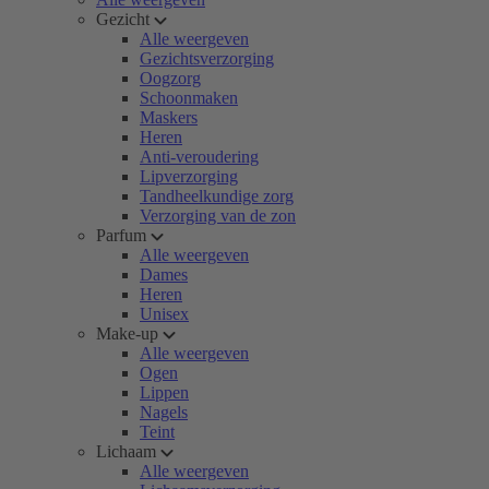
Gezicht
Alle weergeven
Gezichtsverzorging
Oogzorg
Schoonmaken
Maskers
Heren
Anti-veroudering
Lipverzorging
Tandheelkundige zorg
Verzorging van de zon
Parfum
Alle weergeven
Dames
Heren
Unisex
Make-up
Alle weergeven
Ogen
Lippen
Nagels
Teint
Lichaam
Alle weergeven