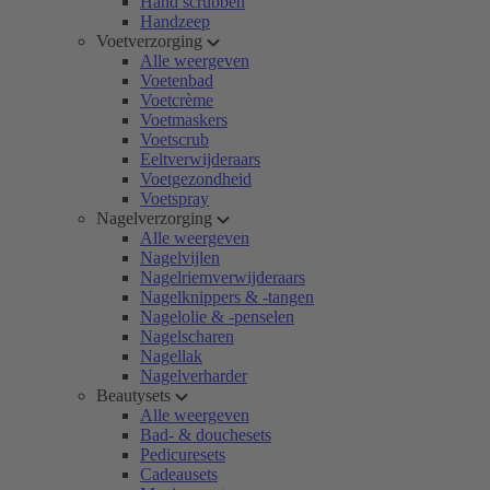
Hand scrubben
Handzeep
Voetverzorging
Alle weergeven
Voetenbad
Voetcrème
Voetmaskers
Voetscrub
Eeltverwijderaars
Voetgezondheid
Voetspray
Nagelverzorging
Alle weergeven
Nagelvijlen
Nagelriemverwijderaars
Nagelknippers & -tangen
Nagelolie & -penselen
Nagelscharen
Nagellak
Nagelverharder
Beautysets
Alle weergeven
Bad- & douchesets
Pedicuresets
Cadeausets