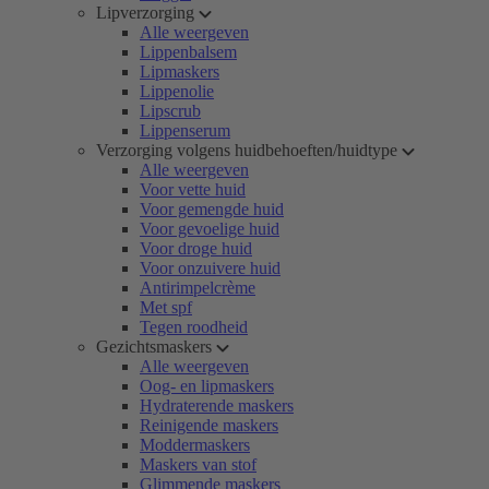
Lipverzorging
Alle weergeven
Lippenbalsem
Lipmaskers
Lippenolie
Lipscrub
Lippenserum
Verzorging volgens huidbehoeften/huidtype
Alle weergeven
Voor vette huid
Voor gemengde huid
Voor gevoelige huid
Voor droge huid
Voor onzuivere huid
Antirimpelcrème
Met spf
Tegen roodheid
Gezichtsmaskers
Alle weergeven
Oog- en lipmaskers
Hydraterende maskers
Reinigende maskers
Moddermaskers
Maskers van stof
Glimmende maskers