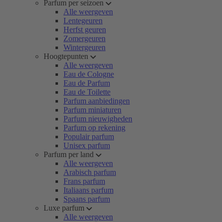
Parfum per seizoen
Alle weergeven
Lentegeuren
Herfst geuren
Zomergeuren
Wintergeuren
Hoogtepunten
Alle weergeven
Eau de Cologne
Eau de Parfum
Eau de Toilette
Parfum aanbiedingen
Parfum miniaturen
Parfum nieuwigheden
Parfum op rekening
Populair parfum
Unisex parfum
Parfum per land
Alle weergeven
Arabisch parfum
Frans parfum
Italiaans parfum
Spaans parfum
Luxe parfum
Alle weergeven