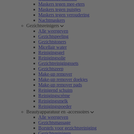
Maskers tegen mee-eters
Maskers tegen puistjes
Maskers tegen veroudering
Nachtmaskers
Gezichtsreinigers
Alle weergeven
Gezichtspeeling
Gezichtstoners
Micellair water
Reinigingsgel
Reinigingsolie
Gezichtreinigingssets
Gezichtszeep
Make-up remover
Make-up remover doekjes
Make-up remover pads
Reinigend schuim
Reinigingscrème
Reinigingsmelk
Reinigingspoeder
Beautyapparatuur en -accessoires
Alle weergeven
Gezichtsmassage
Borstels voor gezichtsreiniging
Gezichtsreinigers