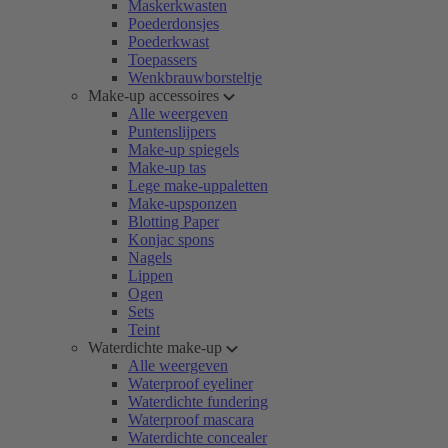
Maskerkwasten
Poederdonsjes
Poederkwast
Toepassers
Wenkbrauwborsteltje
Make-up accessoires
Alle weergeven
Puntenslijpers
Make-up spiegels
Make-up tas
Lege make-uppaletten
Make-upsponzen
Blotting Paper
Konjac spons
Nagels
Lippen
Ogen
Sets
Teint
Waterdichte make-up
Alle weergeven
Waterproof eyeliner
Waterdichte fundering
Waterproof mascara
Waterdichte concealer