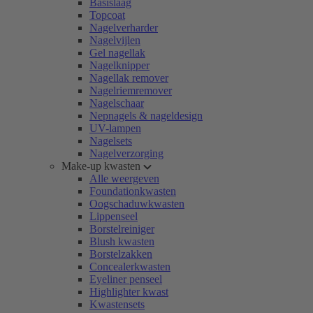
Basislaag
Topcoat
Nagelverharder
Nagelvijlen
Gel nagellak
Nagelknipper
Nagellak remover
Nagelriemremover
Nagelschaar
Nepnagels & nageldesign
UV-lampen
Nagelsets
Nagelverzorging
Make-up kwasten
Alle weergeven
Foundationkwasten
Oogschaduwkwasten
Lippenseel
Borstelreiniger
Blush kwasten
Borstelzakken
Concealerkwasten
Eyeliner penseel
Highlighter kwast
Kwastensets