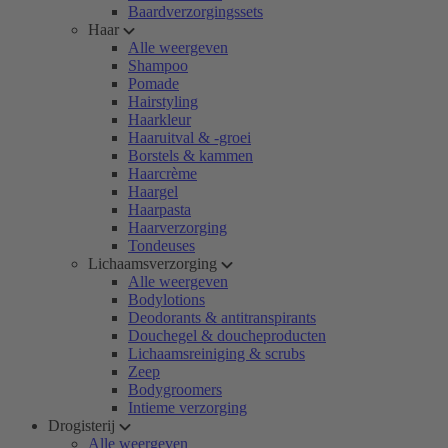
Baardverzorgingssets
Haar
Alle weergeven
Shampoo
Pomade
Hairstyling
Haarkleur
Haaruitval & -groei
Borstels & kammen
Haarcrème
Haargel
Haarpasta
Haarverzorging
Tondeuses
Lichaamsverzorging
Alle weergeven
Bodylotions
Deodorants & antitranspirants
Douchegel & doucheproducten
Lichaamsreiniging & scrubs
Zeep
Bodygroomers
Intieme verzorging
Drogisterij
Alle weergeven