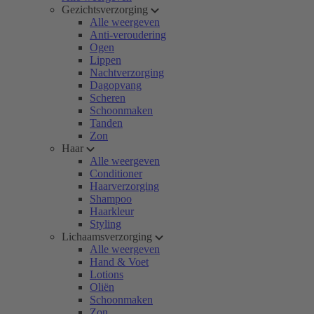
Gezichtsverzorging
Alle weergeven
Anti-veroudering
Ogen
Lippen
Nachtverzorging
Dagopvang
Scheren
Schoonmaken
Tanden
Zon
Haar
Alle weergeven
Conditioner
Haarverzorging
Shampoo
Haarkleur
Styling
Lichaamsverzorging
Alle weergeven
Hand & Voet
Lotions
Oliën
Schoonmaken
Zon