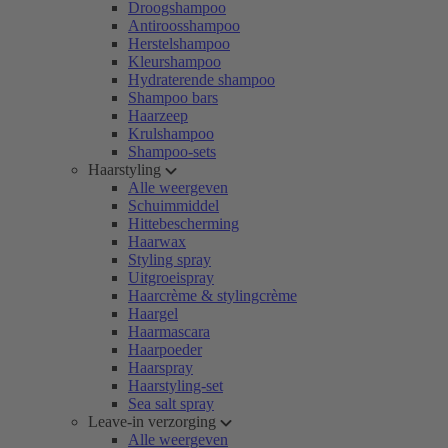
Droogshampoo
Antiroosshampoo
Herstelshampoo
Kleurshampoo
Hydraterende shampoo
Shampoo bars
Haarzeep
Krulshampoo
Shampoo-sets
Haarstyling
Alle weergeven
Schuimmiddel
Hittebescherming
Haarwax
Styling spray
Uitgroeispray
Haarcrème & stylingcrème
Haargel
Haarmascara
Haarpoeder
Haarspray
Haarstyling-set
Sea salt spray
Leave-in verzorging
Alle weergeven