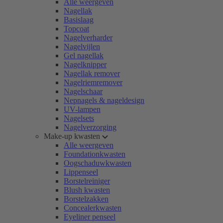
Alle weergeven
Nagellak
Basislaag
Topcoat
Nagelverharder
Nagelvijlen
Gel nagellak
Nagelknipper
Nagellak remover
Nagelriemremover
Nagelschaar
Nepnagels & nageldesign
UV-lampen
Nagelsets
Nagelverzorging
Make-up kwasten
Alle weergeven
Foundationkwasten
Oogschaduwkwasten
Lippenseel
Borstelreiniger
Blush kwasten
Borstelzakken
Concealerkwasten
Eyeliner penseel