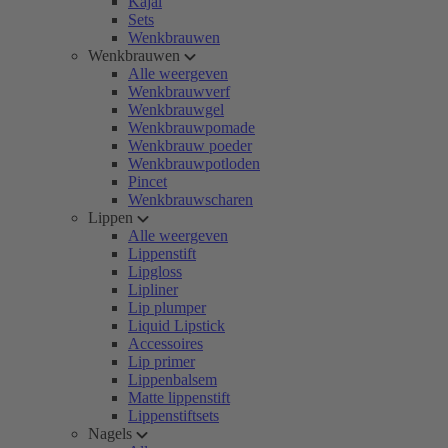
Kajal
Sets
Wenkbrauwen
Wenkbrauwen
Alle weergeven
Wenkbrauwverf
Wenkbrauwgel
Wenkbrauwpomade
Wenkbrauw poeder
Wenkbrauwpotloden
Pincet
Wenkbrauwscharen
Lippen
Alle weergeven
Lippenstift
Lipgloss
Lipliner
Lip plumper
Liquid Lipstick
Accessoires
Lip primer
Lippenbalsem
Matte lippenstift
Lippenstiftsets
Nagels