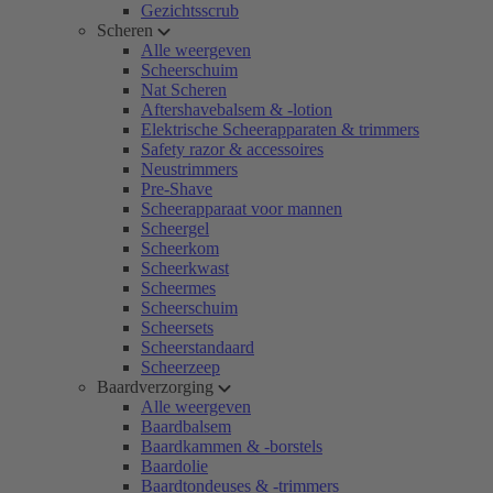
Gezichtsscrub
Scheren
Alle weergeven
Scheerschuim
Nat Scheren
Aftershavebalsem & -lotion
Elektrische Scheerapparaten & trimmers
Safety razor & accessoires
Neustrimmers
Pre-Shave
Scheerapparaat voor mannen
Scheergel
Scheerkom
Scheerkwast
Scheermes
Scheerschuim
Scheersets
Scheerstandaard
Scheerzeep
Baardverzorging
Alle weergeven
Baardbalsem
Baardkammen & -borstels
Baardolie
Baardtondeuses & -trimmers