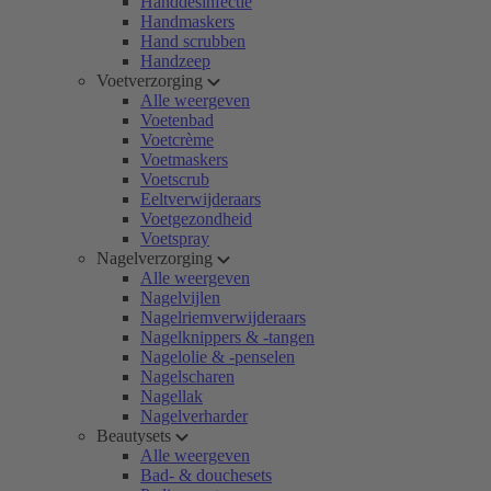
Handdesinfectie
Handmaskers
Hand scrubben
Handzeep
Voetverzorging
Alle weergeven
Voetenbad
Voetcrème
Voetmaskers
Voetscrub
Eeltverwijderaars
Voetgezondheid
Voetspray
Nagelverzorging
Alle weergeven
Nagelvijlen
Nagelriemverwijderaars
Nagelknippers & -tangen
Nagelolie & -penselen
Nagelscharen
Nagellak
Nagelverharder
Beautysets
Alle weergeven
Bad- & douchesets