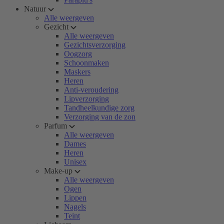
Natuur
Alle weergeven
Gezicht
Alle weergeven
Gezichtsverzorging
Oogzorg
Schoonmaken
Maskers
Heren
Anti-veroudering
Lipverzorging
Tandheelkundige zorg
Verzorging van de zon
Parfum
Alle weergeven
Dames
Heren
Unisex
Make-up
Alle weergeven
Ogen
Lippen
Nagels
Teint