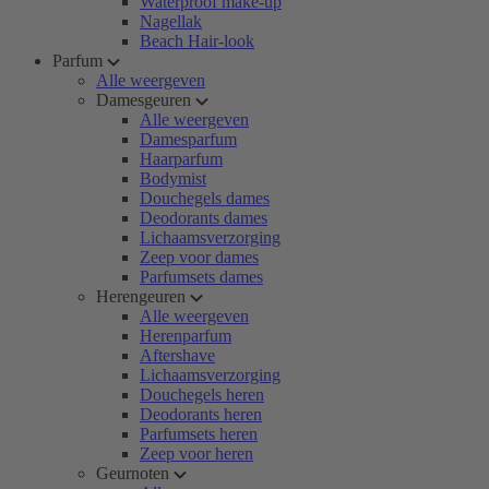
Waterproof make-up
Nagellak
Beach Hair-look
Parfum
Alle weergeven
Damesgeuren
Alle weergeven
Damesparfum
Haarparfum
Bodymist
Douchegels dames
Deodorants dames
Lichaamsverzorging
Zeep voor dames
Parfumsets dames
Herengeuren
Alle weergeven
Herenparfum
Aftershave
Lichaamsverzorging
Douchegels heren
Deodorants heren
Parfumsets heren
Zeep voor heren
Geurnoten