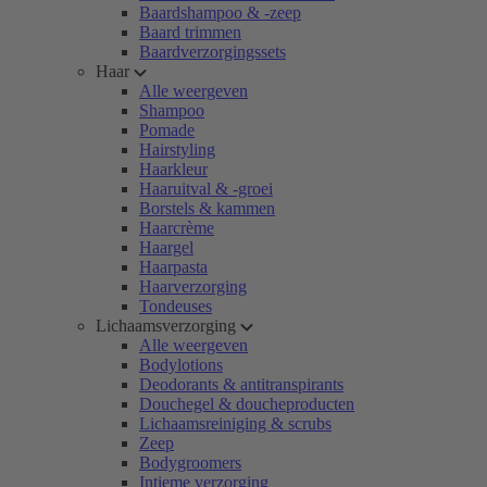
Baardshampoo & -zeep
Baard trimmen
Baardverzorgingssets
Haar
Alle weergeven
Shampoo
Pomade
Hairstyling
Haarkleur
Haaruitval & -groei
Borstels & kammen
Haarcrème
Haargel
Haarpasta
Haarverzorging
Tondeuses
Lichaamsverzorging
Alle weergeven
Bodylotions
Deodorants & antitranspirants
Douchegel & doucheproducten
Lichaamsreiniging & scrubs
Zeep
Bodygroomers
Intieme verzorging