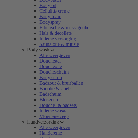
Body oil
Cellulitis creme
Body foam
Bodyspray
Etherische & massageolie
Hals & decolleté
Intieme verzorging
Sauna olie & infusie
Body wash
Alle weergeven
Douchegel
Doucheolie
Doucheschuim
Body scrub
Badzout & bruisballen
Badolie & -melk
Badschuim
Blokzeep
Douche- & badsets
Intieme wasgel
Vloeibare zeep
Handverzorging
Alle weergeven
Handcrème