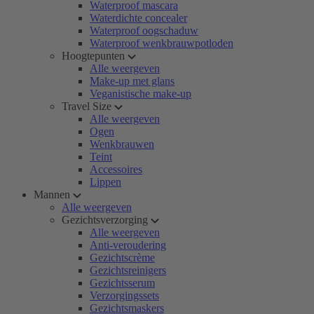
Waterproof mascara
Waterdichte concealer
Waterproof oogschaduw
Waterproof wenkbrauwpotloden
Hoogtepunten
Alle weergeven
Make-up met glans
Veganistische make-up
Travel Size
Alle weergeven
Ogen
Wenkbrauwen
Teint
Accessoires
Lippen
Mannen
Alle weergeven
Gezichtsverzorging
Alle weergeven
Anti-veroudering
Gezichtscrème
Gezichtsreinigers
Gezichtsserum
Verzorgingssets
Gezichtsmaskers