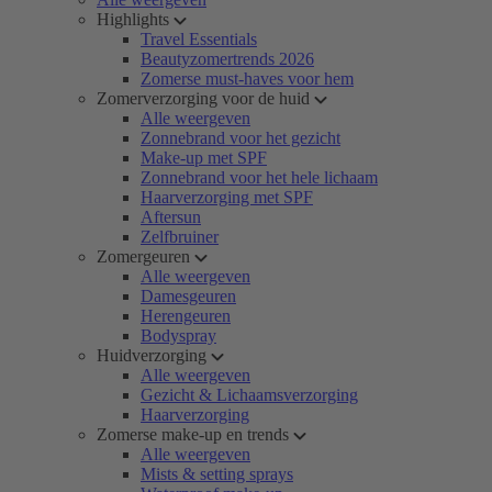
Highlights
Travel Essentials
Beautyzomertrends 2026
Zomerse must-haves voor hem
Zomerverzorging voor de huid
Alle weergeven
Zonnebrand voor het gezicht
Make-up met SPF
Zonnebrand voor het hele lichaam
Haarverzorging met SPF
Aftersun
Zelfbruiner
Zomergeuren
Alle weergeven
Damesgeuren
Herengeuren
Bodyspray
Huidverzorging
Alle weergeven
Gezicht & Lichaamsverzorging
Haarverzorging
Zomerse make-up en trends
Alle weergeven
Mists & setting sprays