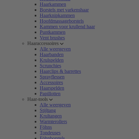
Haarkammen
Borstels met varkenshaar
Haarknipkammen
Hoofdmassageborstels
Kammen voor krullend haar
Puntkammen
Vent brushes
Haaraccessoires
Alle weergeven
Haarbanden
Krulspelden
Scrunchies
Haarclips & barrettes
Sprayflessen
Accessoires
Haarspelden
Papillotten
Haar-tools
Alle weergeven
Stijltang
Krultangen
Warmterollers
Föhns
Tondeuses
Föhnborstels