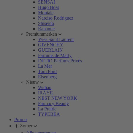
SENSAI
Hugo Boss
Montale
Narciso Rodriguez
Shiseido
Rabanne
Premiummerken
Yves Saint Laurent
GIVENCHY
GUERLAIN
Parfums de Marly
INITIO Parfums Privés
La Mer
Tom Ford
Eisenberg
Nieuw
Widian
IRÄYE
NEST NEW YORK
Farmacy Beauty
La Prairie
TYPEBEA
Promo
☀️ Zomer
Alle weergeven