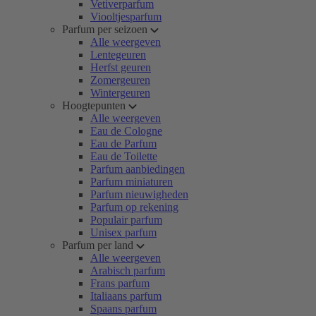
Vetiverparfum
Viooltjesparfum
Parfum per seizoen
Alle weergeven
Lentegeuren
Herfst geuren
Zomergeuren
Wintergeuren
Hoogtepunten
Alle weergeven
Eau de Cologne
Eau de Parfum
Eau de Toilette
Parfum aanbiedingen
Parfum miniaturen
Parfum nieuwigheden
Parfum op rekening
Populair parfum
Unisex parfum
Parfum per land
Alle weergeven
Arabisch parfum
Frans parfum
Italiaans parfum
Spaans parfum