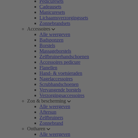
Pedicuresets
Cadeausets
Manicuresets
Lichaamsverzorgingssets
Zonnebrandsets
Accessoires
Alle weergeven
Badsponzen
Borstels
Massageborstels
Zelfbruinerhandschoenen
Accessoires pedicure
Flanellen
Hand- & voetsieraden
Nagelaccessoires
Scrubhandschoenen
Vervangende borstels
Verzorgingsaccessoires
Zon & bescherming
Alle weergeven
Aftersun
Zelfbruiners
Zonnebrand
Ontharen
Alle weergeven