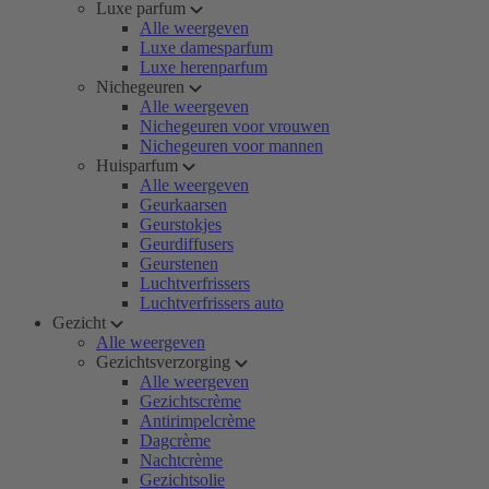
Luxe parfum
Alle weergeven
Luxe damesparfum
Luxe herenparfum
Nichegeuren
Alle weergeven
Nichegeuren voor vrouwen
Nichegeuren voor mannen
Huisparfum
Alle weergeven
Geurkaarsen
Geurstokjes
Geurdiffusers
Geurstenen
Luchtverfrissers
Luchtverfrissers auto
Gezicht
Alle weergeven
Gezichtsverzorging
Alle weergeven
Gezichtscrème
Antirimpelcrème
Dagcrème
Nachtcrème
Gezichtsolie