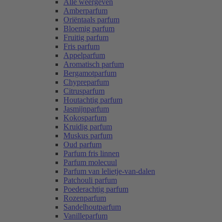
Alle weergeven
Amberparfum
Oriëntaals parfum
Bloemig parfum
Fruitig parfum
Fris parfum
Appelparfum
Aromatisch parfum
Bergamotparfum
Chypreparfum
Citrusparfum
Houtachtig parfum
Jasmijnparfum
Kokosparfum
Kruidig parfum
Muskus parfum
Oud parfum
Parfum fris linnen
Parfum molecuul
Parfum van lelietje-van-dalen
Patchouli parfum
Poederachtig parfum
Rozenparfum
Sandelhoutparfum
Vanilleparfum