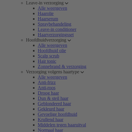
Leave-in verzorging
Alle weergeven
Haarolie
Haarserum
Spraybehandeling
Leave-in conditioner
Haarverzorgingsset
Hoofdhuidverzorging
Alle weergeven
Hoofdhuid olie
Scalp scrub
Hair tonic
Zonnebrand & verzorging
Verzorging volgens haartype
Alle weergeven
Anti-frizz
Anti-roos
Droog haar
Dun & steil haar
Geblondeerd haar
Gekleurd haar
Gevoelige hoofdhuid
Krullend haar
Middelen tegen haaruitval
Normaal haar