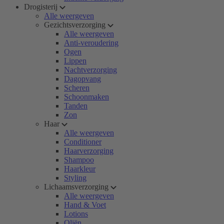
Drogisterij
Alle weergeven
Gezichtsverzorging
Alle weergeven
Anti-veroudering
Ogen
Lippen
Nachtverzorging
Dagopvang
Scheren
Schoonmaken
Tanden
Zon
Haar
Alle weergeven
Conditioner
Haarverzorging
Shampoo
Haarkleur
Styling
Lichaamsverzorging
Alle weergeven
Hand & Voet
Lotions
Oliën