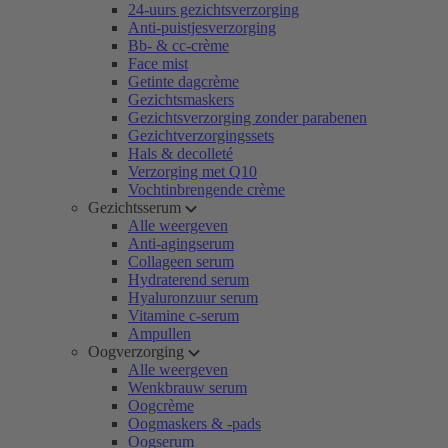
24-uurs gezichtsverzorging
Anti-puistjesverzorging
Bb- & cc-crème
Face mist
Getinte dagcrème
Gezichtsmaskers
Gezichtsverzorging zonder parabenen
Gezichtverzorgingssets
Hals & decolleté
Verzorging met Q10
Vochtinbrengende crème
Gezichtsserum
Alle weergeven
Anti-agingserum
Collageen serum
Hydraterend serum
Hyaluronzuur serum
Vitamine c-serum
Ampullen
Oogverzorging
Alle weergeven
Wenkbrauw serum
Oogcrème
Oogmaskers & -pads
Oogserum