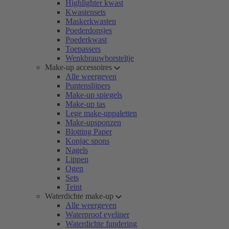
Highlighter kwast
Kwastensets
Maskerkwasten
Poederdonsjes
Poederkwast
Toepassers
Wenkbrauwborsteltje
Make-up accessoires
Alle weergeven
Puntenslijpers
Make-up spiegels
Make-up tas
Lege make-uppaletten
Make-upsponzen
Blotting Paper
Konjac spons
Nagels
Lippen
Ogen
Sets
Teint
Waterdichte make-up
Alle weergeven
Waterproof eyeliner
Waterdichte fundering