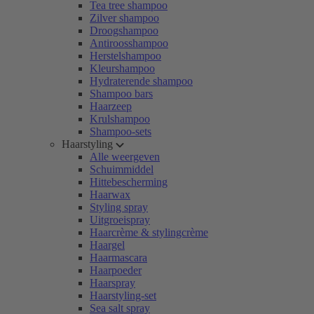
Tea tree shampoo
Zilver shampoo
Droogshampoo
Antiroosshampoo
Herstelshampoo
Kleurshampoo
Hydraterende shampoo
Shampoo bars
Haarzeep
Krulshampoo
Shampoo-sets
Haarstyling
Alle weergeven
Schuimmiddel
Hittebescherming
Haarwax
Styling spray
Uitgroeispray
Haarcrème & stylingcrème
Haargel
Haarmascara
Haarpoeder
Haarspray
Haarstyling-set
Sea salt spray