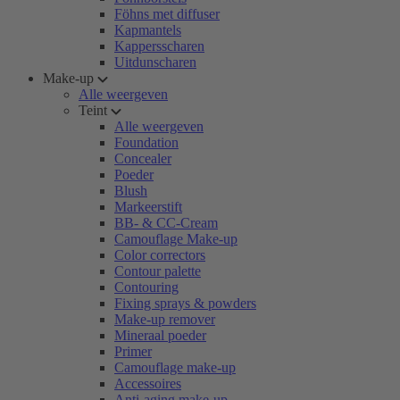
Föhns met diffuser
Kapmantels
Kappersscharen
Uitdunscharen
Make-up
Alle weergeven
Teint
Alle weergeven
Foundation
Concealer
Poeder
Blush
Markeerstift
BB- & CC-Cream
Camouflage Make-up
Color correctors
Contour palette
Contouring
Fixing sprays & powders
Make-up remover
Mineraal poeder
Primer
Camouflage make-up
Accessoires
Anti-aging make-up