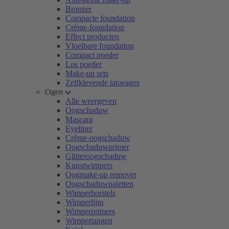
Bronzer
Compacte foundation
Crème-foundation
Effect producten
Vloeibare foundation
Compact poeder
Los poeder
Make-up sets
Zelfklevende tatoeages
Ogen
Alle weergeven
Oogschaduw
Mascara
Eyeliner
Crème-oogschaduw
Oogschaduwprimer
Glitteroogschaduw
Kunstwimpers
Oogmake-up remover
Oogschaduwpaletten
Wimperborstels
Wimperlijm
Wimperprimers
Wimpertangen