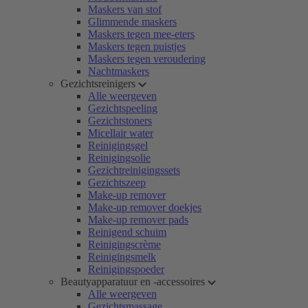
Maskers van stof
Glimmende maskers
Maskers tegen mee-eters
Maskers tegen puistjes
Maskers tegen veroudering
Nachtmaskers
Gezichtsreinigers
Alle weergeven
Gezichtspeeling
Gezichtstoners
Micellair water
Reinigingsgel
Reinigingsolie
Gezichtreinigingssets
Gezichtszeep
Make-up remover
Make-up remover doekjes
Make-up remover pads
Reinigend schuim
Reinigingscrème
Reinigingsmelk
Reinigingspoeder
Beautyapparatuur en -accessoires
Alle weergeven
Gezichtsmassage