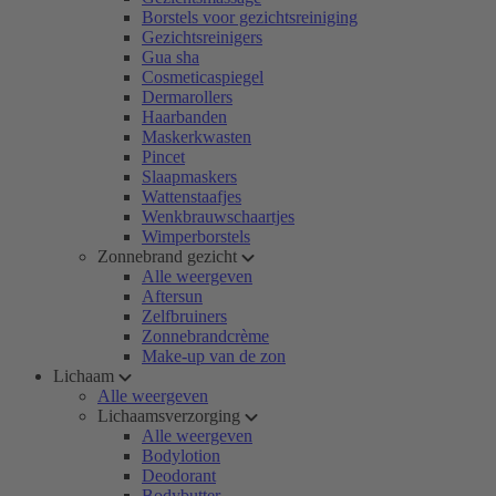
Borstels voor gezichtsreiniging
Gezichtsreinigers
Gua sha
Cosmeticaspiegel
Dermarollers
Haarbanden
Maskerkwasten
Pincet
Slaapmaskers
Wattenstaafjes
Wenkbrauwschaartjes
Wimperborstels
Zonnebrand gezicht
Alle weergeven
Aftersun
Zelfbruiners
Zonnebrandcrème
Make-up van de zon
Lichaam
Alle weergeven
Lichaamsverzorging
Alle weergeven
Bodylotion
Deodorant
Bodybutter