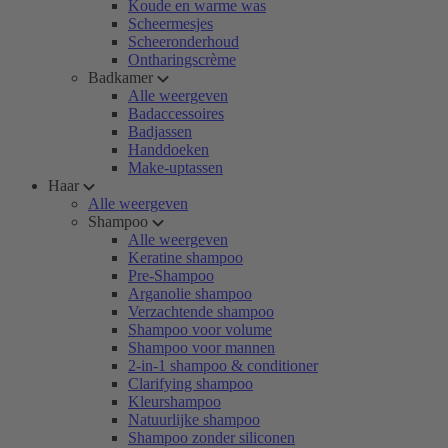
Koude en warme was
Scheermesjes
Scheeronderhoud
Ontharingscrème
Badkamer
Alle weergeven
Badaccessoires
Badjassen
Handdoeken
Make-uptassen
Haar
Alle weergeven
Shampoo
Alle weergeven
Keratine shampoo
Pre-Shampoo
Arganolie shampoo
Verzachtende shampoo
Shampoo voor volume
Shampoo voor mannen
2-in-1 shampoo & conditioner
Clarifying shampoo
Kleurshampoo
Natuurlijke shampoo
Shampoo zonder siliconen