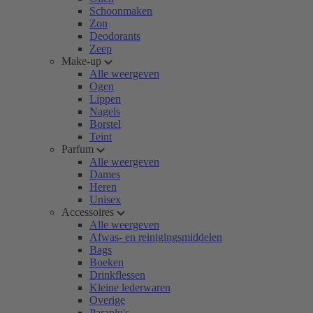
Schoonmaken
Zon
Deodorants
Zeep
Make-up
Alle weergeven
Ogen
Lippen
Nagels
Borstel
Teint
Parfum
Alle weergeven
Dames
Heren
Unisex
Accessoires
Alle weergeven
Afwas- en reinigingsmiddelen
Bags
Boeken
Drinkflessen
Kleine lederwaren
Overige
Paraplu's