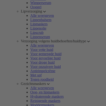
Wimperserum
Ooggel
Lipverzorging
Alle weergeven
Lippenbalsem
Lipmaskers
Lippenolie
Lipscrub
Lippenserum
Verzorging volgens huidbehoeften/huidtype
Alle weergeven
Voor vette huid
Voor gemengde huid
Voor gevoelige huid
Voor droge huid
Voor onzuivere huid
Antirimpelcrème
Met spf
Tegen roodheid
Gezichtsmaskers
Alle weergeven
Oog- en lipmaskers
Hydraterende maskers
Reinigende maskers
Moddermaskers