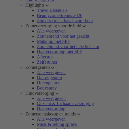
Highlights
Travel Essentials
Beautyzomertrends 2026
Zomerse must-haves voor hem
Zomerverzorging voor de huid
Alle weergeven
Zonnebrand voor het gezicht
Make-up met SPF
Zonnebrand voor het hele lichaam
Haarverzorging met SPF
Aftersun
Zelfbruiner
Zomergeuren
Alle weergeven
Damesgeuren
Herengeuren
Bodyspray
Huidverzorging
Alle weergeven
Gezicht & Lichaamsverzorging
Haarverzorging
Zomerse make-up en trends
Alle weergeven
Mists & setting sprays