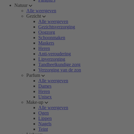
Natuur
Alle weergeven
Gezicht
Alle weergeven
Gezichtsverzorging
Oogzorg
Schoonmaken
Maskers
Heren
Anti-veroudering
Lipverzorging
Tandheelkundige zorg
Verzorging van de zon
Parfum
Alle weergeven
Dames
Heren
Unisex
Make-up
Alle weergeven
Ogen
Lippen
Nagels
Teint