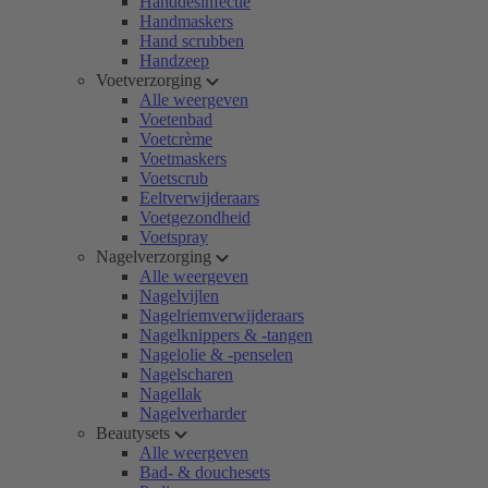
Handdesinfectie
Handmaskers
Hand scrubben
Handzeep
Voetverzorging
Alle weergeven
Voetenbad
Voetcrème
Voetmaskers
Voetscrub
Eeltverwijderaars
Voetgezondheid
Voetspray
Nagelverzorging
Alle weergeven
Nagelvijlen
Nagelriemverwijderaars
Nagelknippers & -tangen
Nagelolie & -penselen
Nagelscharen
Nagellak
Nagelverharder
Beautysets
Alle weergeven
Bad- & douchesets