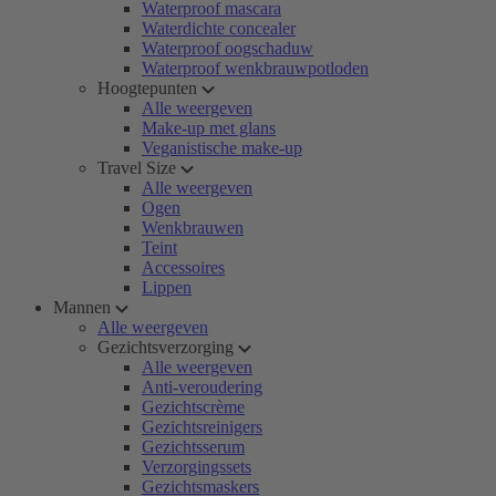
Waterproof mascara
Waterdichte concealer
Waterproof oogschaduw
Waterproof wenkbrauwpotloden
Hoogtepunten
Alle weergeven
Make-up met glans
Veganistische make-up
Travel Size
Alle weergeven
Ogen
Wenkbrauwen
Teint
Accessoires
Lippen
Mannen
Alle weergeven
Gezichtsverzorging
Alle weergeven
Anti-veroudering
Gezichtscrème
Gezichtsreinigers
Gezichtsserum
Verzorgingssets
Gezichtsmaskers