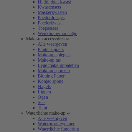
Highlighter kwast
Kwastensets
Maskerkwasten
Poederdonsjes
Poederkwast
Toepassers
Wenkbrauwborsteltje
Make-up accessoires
Alle weergeven
Puntenslijpers
Make-up spiegels
Make-up tas
Lege make-uppaletten
Make-upsponzen
Blotting Paper
Konjac spons
Nagels
Lippen
Ogen
Sets
Teint
Waterdichte make-up
Alle weergeven
Waterproof eyeliner
Waterdichte fundering