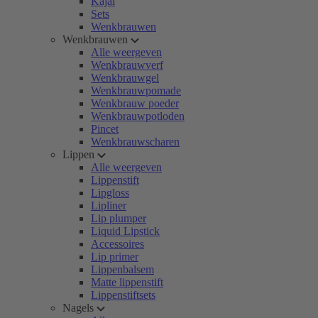
Kajal
Sets
Wenkbrauwen
Wenkbrauwen
Alle weergeven
Wenkbrauwverf
Wenkbrauwgel
Wenkbrauwpomade
Wenkbrauw poeder
Wenkbrauwpotloden
Pincet
Wenkbrauwscharen
Lippen
Alle weergeven
Lippenstift
Lipgloss
Lipliner
Lip plumper
Liquid Lipstick
Accessoires
Lip primer
Lippenbalsem
Matte lippenstift
Lippenstiftsets
Nagels