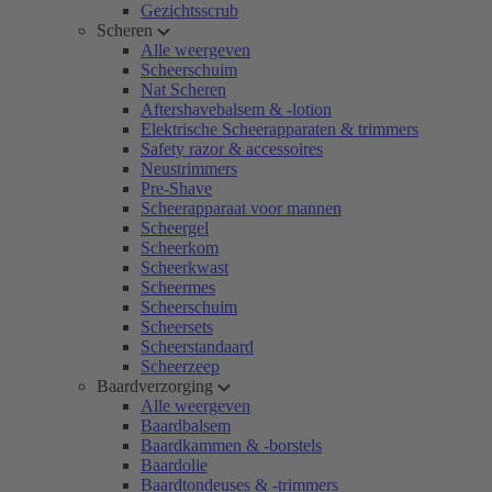
Gezichtsscrub
Scheren
Alle weergeven
Scheerschuim
Nat Scheren
Aftershavebalsem & -lotion
Elektrische Scheerapparaten & trimmers
Safety razor & accessoires
Neustrimmers
Pre-Shave
Scheerapparaat voor mannen
Scheergel
Scheerkom
Scheerkwast
Scheermes
Scheerschuim
Scheersets
Scheerstandaard
Scheerzeep
Baardverzorging
Alle weergeven
Baardbalsem
Baardkammen & -borstels
Baardolie
Baardtondeuses & -trimmers