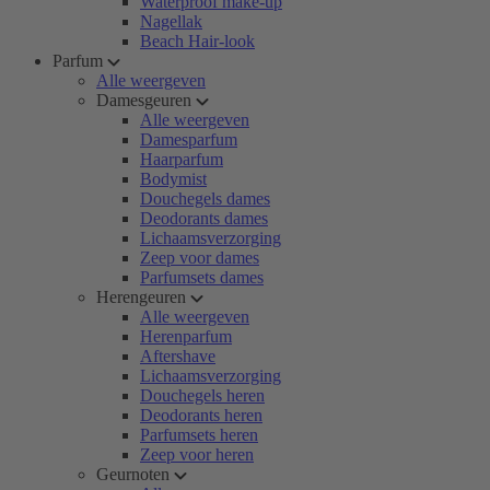
Waterproof make-up
Nagellak
Beach Hair-look
Parfum
Alle weergeven
Damesgeuren
Alle weergeven
Damesparfum
Haarparfum
Bodymist
Douchegels dames
Deodorants dames
Lichaamsverzorging
Zeep voor dames
Parfumsets dames
Herengeuren
Alle weergeven
Herenparfum
Aftershave
Lichaamsverzorging
Douchegels heren
Deodorants heren
Parfumsets heren
Zeep voor heren
Geurnoten