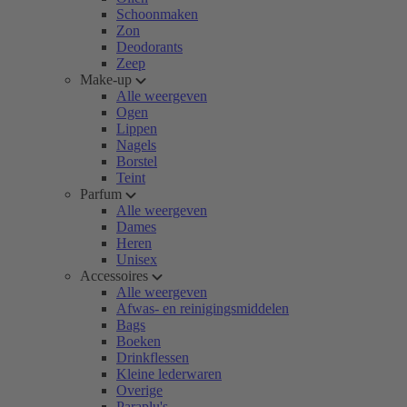
Schoonmaken
Zon
Deodorants
Zeep
Make-up
Alle weergeven
Ogen
Lippen
Nagels
Borstel
Teint
Parfum
Alle weergeven
Dames
Heren
Unisex
Accessoires
Alle weergeven
Afwas- en reinigingsmiddelen
Bags
Boeken
Drinkflessen
Kleine lederwaren
Overige
Paraplu's