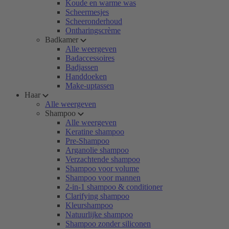
Koude en warme was
Scheermesjes
Scheeronderhoud
Ontharingscrème
Badkamer
Alle weergeven
Badaccessoires
Badjassen
Handdoeken
Make-uptassen
Haar
Alle weergeven
Shampoo
Alle weergeven
Keratine shampoo
Pre-Shampoo
Arganolie shampoo
Verzachtende shampoo
Shampoo voor volume
Shampoo voor mannen
2-in-1 shampoo & conditioner
Clarifying shampoo
Kleurshampoo
Natuurlijke shampoo
Shampoo zonder siliconen