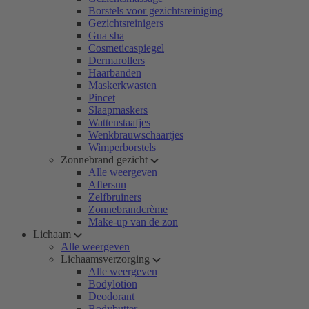
Borstels voor gezichtsreiniging
Gezichtsreinigers
Gua sha
Cosmeticaspiegel
Dermarollers
Haarbanden
Maskerkwasten
Pincet
Slaapmaskers
Wattenstaafjes
Wenkbrauwschaartjes
Wimperborstels
Zonnebrand gezicht
Alle weergeven
Aftersun
Zelfbruiners
Zonnebrandcrème
Make-up van de zon
Lichaam
Alle weergeven
Lichaamsverzorging
Alle weergeven
Bodylotion
Deodorant
Bodybutter