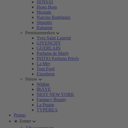
SENSAI
Hugo Boss
Montale
Narciso Rodriguez
Shiseido
Rabanne
Premiummerken
Yves Saint Laurent
GIVENCHY
GUERLAIN
Parfums de Marly
INITIO Parfums Privés
La Mer
Tom Ford
Eisenberg
Nieuw
Widian
IRÄYE
NEST NEW YORK
Farmacy Beauty
La Prairie
TYPEBEA
Promo
☀️ Zomer
Alle weergeven