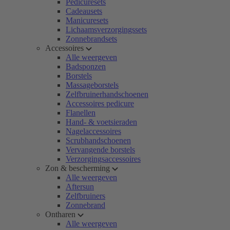
Pedicuresets
Cadeausets
Manicuresets
Lichaamsverzorgingssets
Zonnebrandsets
Accessoires
Alle weergeven
Badsponzen
Borstels
Massageborstels
Zelfbruinerhandschoenen
Accessoires pedicure
Flanellen
Hand- & voetsieraden
Nagelaccessoires
Scrubhandschoenen
Vervangende borstels
Verzorgingsaccessoires
Zon & bescherming
Alle weergeven
Aftersun
Zelfbruiners
Zonnebrand
Ontharen
Alle weergeven