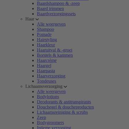
Baardshampoo & -zeep
Baard trimmen
Baardverzorgingssets
Haar
Alle weergeven
Shampoo
Pomade
Hairstyling
Haarkleur
Haaruitval & -groei
Borstels & kammen
Haarcrème
Haargel
Haarpasta
Haarverzorging
Tondeuses
Lichaamsverzorging
Alle weergeven
Bodylotions
Deodorants & antitranspirants
Douchegel & doucheproducten
Lichaamsreiniging & scrubs
Zeep
Bodygroomers
Intieme verzorging