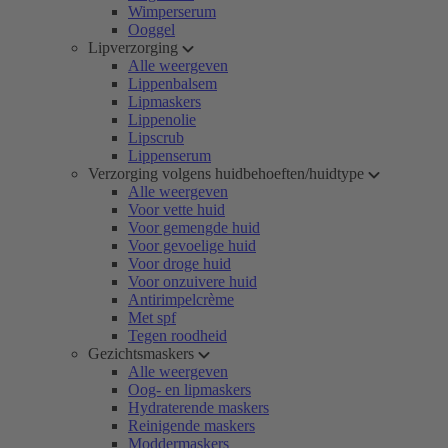
Wimperserum
Ooggel
Lipverzorging
Alle weergeven
Lippenbalsem
Lipmaskers
Lippenolie
Lipscrub
Lippenserum
Verzorging volgens huidbehoeften/huidtype
Alle weergeven
Voor vette huid
Voor gemengde huid
Voor gevoelige huid
Voor droge huid
Voor onzuivere huid
Antirimpelcrème
Met spf
Tegen roodheid
Gezichtsmaskers
Alle weergeven
Oog- en lipmaskers
Hydraterende maskers
Reinigende maskers
Moddermaskers