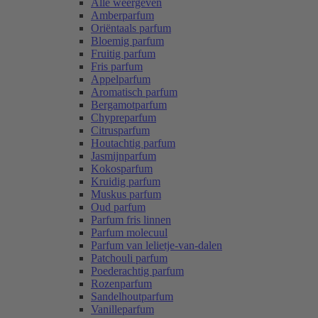
Alle weergeven
Amberparfum
Oriëntaals parfum
Bloemig parfum
Fruitig parfum
Fris parfum
Appelparfum
Aromatisch parfum
Bergamotparfum
Chypreparfum
Citrusparfum
Houtachtig parfum
Jasmijnparfum
Kokosparfum
Kruidig parfum
Muskus parfum
Oud parfum
Parfum fris linnen
Parfum molecuul
Parfum van lelietje-van-dalen
Patchouli parfum
Poederachtig parfum
Rozenparfum
Sandelhoutparfum
Vanilleparfum