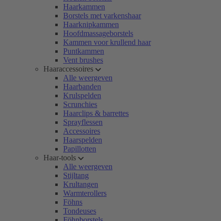
Haarkammen
Borstels met varkenshaar
Haarknipkammen
Hoofdmassageborstels
Kammen voor krullend haar
Puntkammen
Vent brushes
Haaraccessoires
Alle weergeven
Haarbanden
Krulspelden
Scrunchies
Haarclips & barrettes
Sprayflessen
Accessoires
Haarspelden
Papillotten
Haar-tools
Alle weergeven
Stijltang
Krultangen
Warmterollers
Föhns
Tondeuses
Föhnborstels