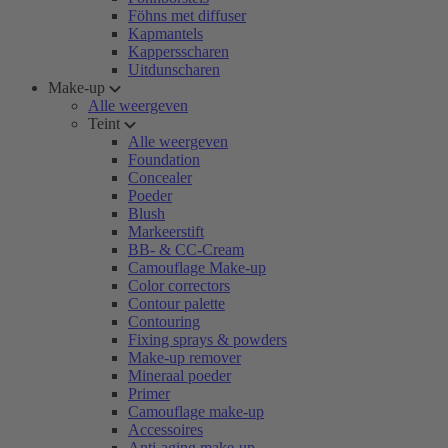
Föhns met diffuser
Kapmantels
Kappersscharen
Uitdunscharen
Make-up
Alle weergeven
Teint
Alle weergeven
Foundation
Concealer
Poeder
Blush
Markeerstift
BB- & CC-Cream
Camouflage Make-up
Color correctors
Contour palette
Contouring
Fixing sprays & powders
Make-up remover
Mineraal poeder
Primer
Camouflage make-up
Accessoires
Anti-aging make-up