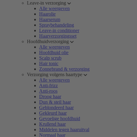
Leave-in verzorging
Alle weergeven
Haarolie
Haarserum
Spraybehandeling
Leave-in conditioner
Haarverzorgingsset
Hoofdhuidverzorging
Alle weergeven
Hoofdhuid olie
Scalp scrub
Hair tonic
Zonnebrand & verzorging
Verzorging volgens haartype
Alle weergeven
Anti-frizz
Anti-roos
Droog haar
Dun & steil haar
Geblondeerd haar
Gekleurd haar
Gevoelige hoofdhuid
Krullend haar
Middelen tegen haaruitval
Normaal haar