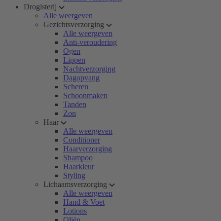
Drogisterij
Alle weergeven
Gezichtsverzorging
Alle weergeven
Anti-veroudering
Ogen
Lippen
Nachtverzorging
Dagopvang
Scheren
Schoonmaken
Tanden
Zon
Haar
Alle weergeven
Conditioner
Haarverzorging
Shampoo
Haarkleur
Styling
Lichaamsverzorging
Alle weergeven
Hand & Voet
Lotions
Oliën