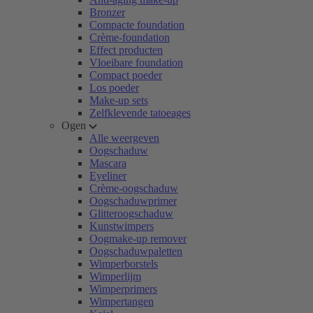
Bronzer
Compacte foundation
Crème-foundation
Effect producten
Vloeibare foundation
Compact poeder
Los poeder
Make-up sets
Zelfklevende tatoeages
Ogen
Alle weergeven
Oogschaduw
Mascara
Eyeliner
Crème-oogschaduw
Oogschaduwprimer
Glitteroogschaduw
Kunstwimpers
Oogmake-up remover
Oogschaduwpaletten
Wimperborstels
Wimperlijm
Wimperprimers
Wimpertangen