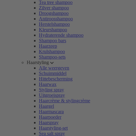
Tea tree shampoo
Zilver shampoo
Droogshampoo
Antiroosshampoo
Herstelshampoo
Kleurshampoo
Hydraterende shampoo
Shampoo bars
Haarzeep
Krulshampoo
Shampoo-sets
Haarstyling
Alle weergeven
Schuimmiddel
Hittebescherming
Haarwax
Styling spray
Uitgroeispray
Haarcrème & stylingcrème
Haargel
Haarmascara
Haarpoeder
Haarspray
Haarstyling-set
Sea salt spray