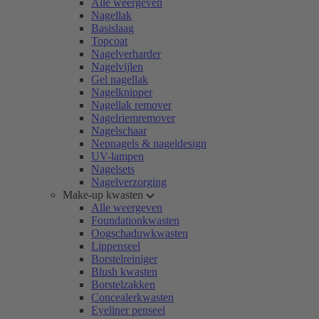
Alle weergeven
Nagellak
Basislaag
Topcoat
Nagelverharder
Nagelvijlen
Gel nagellak
Nagelknipper
Nagellak remover
Nagelriemremover
Nagelschaar
Nepnagels & nageldesign
UV-lampen
Nagelsets
Nagelverzorging
Make-up kwasten
Alle weergeven
Foundationkwasten
Oogschaduwkwasten
Lippenseel
Borstelreiniger
Blush kwasten
Borstelzakken
Concealerkwasten
Eyeliner penseel