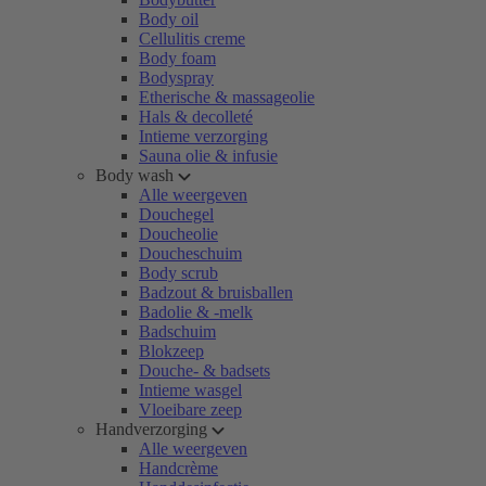
Body oil
Cellulitis creme
Body foam
Bodyspray
Etherische & massageolie
Hals & decolleté
Intieme verzorging
Sauna olie & infusie
Body wash
Alle weergeven
Douchegel
Doucheolie
Doucheschuim
Body scrub
Badzout & bruisballen
Badolie & -melk
Badschuim
Blokzeep
Douche- & badsets
Intieme wasgel
Vloeibare zeep
Handverzorging
Alle weergeven
Handcrème