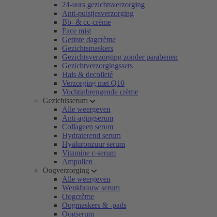
24-uurs gezichtsverzorging
Anti-puistjesverzorging
Bb- & cc-crème
Face mist
Getinte dagcrème
Gezichtsmaskers
Gezichtsverzorging zonder parabenen
Gezichtverzorgingssets
Hals & decolleté
Verzorging met Q10
Vochtinbrengende crème
Gezichtsserum
Alle weergeven
Anti-agingserum
Collageen serum
Hydraterend serum
Hyaluronzuur serum
Vitamine c-serum
Ampullen
Oogverzorging
Alle weergeven
Wenkbrauw serum
Oogcrème
Oogmaskers & -pads
Oogserum