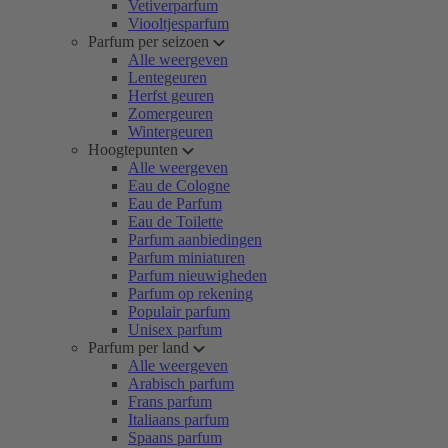
Vetiverparfum
Viooltjesparfum
Parfum per seizoen
Alle weergeven
Lentegeuren
Herfst geuren
Zomergeuren
Wintergeuren
Hoogtepunten
Alle weergeven
Eau de Cologne
Eau de Parfum
Eau de Toilette
Parfum aanbiedingen
Parfum miniaturen
Parfum nieuwigheden
Parfum op rekening
Populair parfum
Unisex parfum
Parfum per land
Alle weergeven
Arabisch parfum
Frans parfum
Italiaans parfum
Spaans parfum