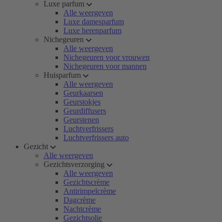
Luxe parfum
Alle weergeven
Luxe damesparfum
Luxe herenparfum
Nichegeuren
Alle weergeven
Nichegeuren voor vrouwen
Nichegeuren voor mannen
Huisparfum
Alle weergeven
Geurkaarsen
Geurstokjes
Geurdiffusers
Geurstenen
Luchtverfrissers
Luchtverfrissers auto
Gezicht
Alle weergeven
Gezichtsverzorging
Alle weergeven
Gezichtscrème
Antirimpelcrème
Dagcrème
Nachtcrème
Gezichtsolie