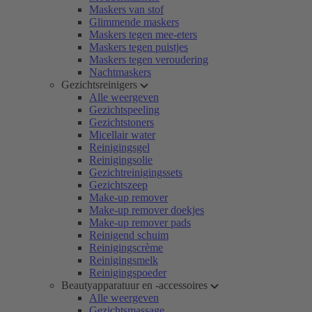
Maskers van stof
Glimmende maskers
Maskers tegen mee-eters
Maskers tegen puistjes
Maskers tegen veroudering
Nachtmaskers
Gezichtsreinigers
Alle weergeven
Gezichtspeeling
Gezichtstoners
Micellair water
Reinigingsgel
Reinigingsolie
Gezichtreinigingssets
Gezichtszeep
Make-up remover
Make-up remover doekjes
Make-up remover pads
Reinigend schuim
Reinigingscrème
Reinigingsmelk
Reinigingspoeder
Beautyapparatuur en -accessoires
Alle weergeven
Gezichtsmassage