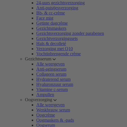
24-uurs gezichtsverzorging
Anti-puistjesverzorging
Bb- & cc-crème
Face mist
Getinte dagcrème
Gezichtsmaskers
Gezichtsverzorging zonder parabenen
Gezichtverzorgingssets
Hals & decolleté
Verzorging met Q10
Vochtinbrengende crème
Gezichtsserum
Alle weergeven
Anti-agingserum
Collageen serum
Hydraterend serum
Hyaluronzuur serum
Vitamine c-serum
Ampullen
Oogverzorging
Alle weergeven
Wenkbrauw serum
Oogcrème
Oogmaskers & -pads
Oogserum