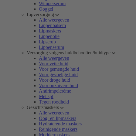
Wimperserum
Ooggel
Lipverzorging
Alle weergeven
Lippenbalsem
Lipmaskers
Lippenolie
Lipscrub
Lippenserum
Verzorging volgens huidbehoeften/huidtype
Alle weergeven
Voor vette huid
Voor gemengde huid
Voor gevoelige huid
Voor droge huid
Voor onzuivere huid
Antirimpelcrème
Met spf
Tegen roodheid
Gezichtsmaskers
Alle weergeven
Oog- en lipmaskers
Hydraterende maskers
Reinigende maskers
Moddermaskers