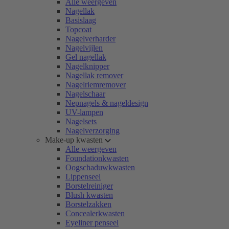
Alle weergeven
Nagellak
Basislaag
Topcoat
Nagelverharder
Nagelvijlen
Gel nagellak
Nagelknipper
Nagellak remover
Nagelriemremover
Nagelschaar
Nepnagels & nageldesign
UV-lampen
Nagelsets
Nagelverzorging
Make-up kwasten
Alle weergeven
Foundationkwasten
Oogschaduwkwasten
Lippenseel
Borstelreiniger
Blush kwasten
Borstelzakken
Concealerkwasten
Eyeliner penseel