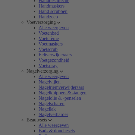
Handdesinfectie
Handmaskers
Hand scrubben
Handzeep
Voetverzorging
Alle weergeven
Voetenbad
Voetcrème
Voetmaskers
Voetscrub
Eeltverwijderaars
Voetgezondheid
Voetspray
Nagelverzorging
Alle weergeven
Nagelvijlen
Nagelriemverwijderaars
Nagelknippers & -tangen
Nagelolie & -penselen
Nagelscharen
Nagellak
Nagelverharder
Beautysets
Alle weergeven
Bad- & douchesets