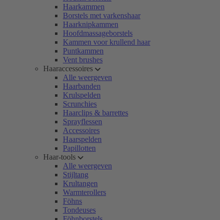
Haarkammen
Borstels met varkenshaar
Haarknipkammen
Hoofdmassageborstels
Kammen voor krullend haar
Puntkammen
Vent brushes
Haaraccessoires
Alle weergeven
Haarbanden
Krulspelden
Scrunchies
Haarclips & barrettes
Sprayflessen
Accessoires
Haarspelden
Papillotten
Haar-tools
Alle weergeven
Stijltang
Krultangen
Warmterollers
Föhns
Tondeuses
Föhnborstels