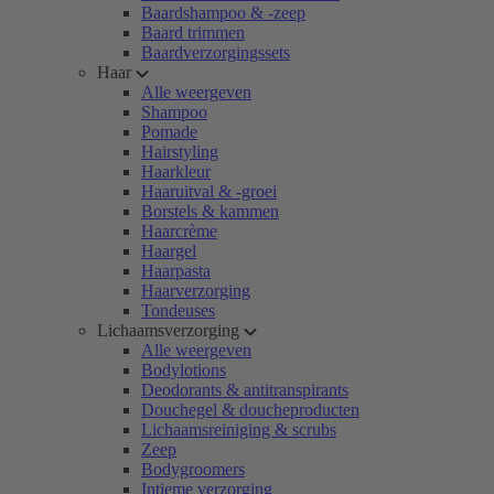
Baardshampoo & -zeep
Baard trimmen
Baardverzorgingssets
Haar
Alle weergeven
Shampoo
Pomade
Hairstyling
Haarkleur
Haaruitval & -groei
Borstels & kammen
Haarcrème
Haargel
Haarpasta
Haarverzorging
Tondeuses
Lichaamsverzorging
Alle weergeven
Bodylotions
Deodorants & antitranspirants
Douchegel & doucheproducten
Lichaamsreiniging & scrubs
Zeep
Bodygroomers
Intieme verzorging