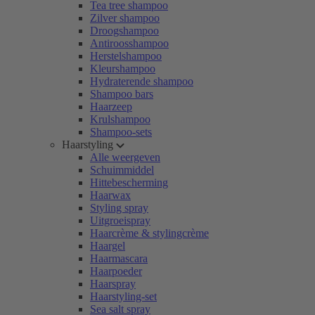
Tea tree shampoo
Zilver shampoo
Droogshampoo
Antiroosshampoo
Herstelshampoo
Kleurshampoo
Hydraterende shampoo
Shampoo bars
Haarzeep
Krulshampoo
Shampoo-sets
Haarstyling
Alle weergeven
Schuimmiddel
Hittebescherming
Haarwax
Styling spray
Uitgroeispray
Haarcrème & stylingcrème
Haargel
Haarmascara
Haarpoeder
Haarspray
Haarstyling-set
Sea salt spray