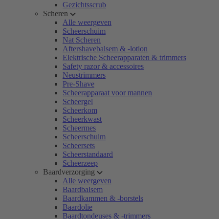
Gezichtsscrub
Scheren
Alle weergeven
Scheerschuim
Nat Scheren
Aftershavebalsem & -lotion
Elektrische Scheerapparaten & trimmers
Safety razor & accessoires
Neustrimmers
Pre-Shave
Scheerapparaat voor mannen
Scheergel
Scheerkom
Scheerkwast
Scheermes
Scheerschuim
Scheersets
Scheerstandaard
Scheerzeep
Baardverzorging
Alle weergeven
Baardbalsem
Baardkammen & -borstels
Baardolie
Baardtondeuses & -trimmers