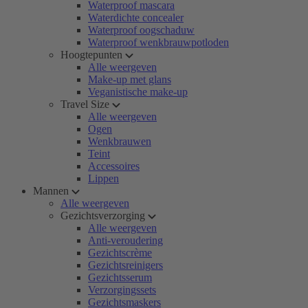
Waterproof mascara
Waterdichte concealer
Waterproof oogschaduw
Waterproof wenkbrauwpotloden
Hoogtepunten
Alle weergeven
Make-up met glans
Veganistische make-up
Travel Size
Alle weergeven
Ogen
Wenkbrauwen
Teint
Accessoires
Lippen
Mannen
Alle weergeven
Gezichtsverzorging
Alle weergeven
Anti-veroudering
Gezichtscrème
Gezichtsreinigers
Gezichtsserum
Verzorgingssets
Gezichtsmaskers