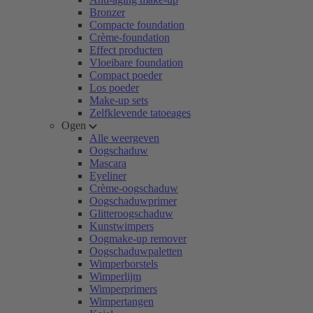
Bronzer
Compacte foundation
Crème-foundation
Effect producten
Vloeibare foundation
Compact poeder
Los poeder
Make-up sets
Zelfklevende tatoeages
Ogen
Alle weergeven
Oogschaduw
Mascara
Eyeliner
Crème-oogschaduw
Oogschaduwprimer
Glitteroogschaduw
Kunstwimpers
Oogmake-up remover
Oogschaduwpaletten
Wimperborstels
Wimperlijm
Wimperprimers
Wimpertangen