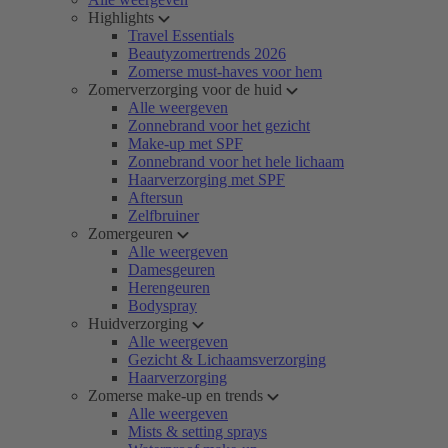
Highlights
Travel Essentials
Beautyzomertrends 2026
Zomerse must-haves voor hem
Zomerverzorging voor de huid
Alle weergeven
Zonnebrand voor het gezicht
Make-up met SPF
Zonnebrand voor het hele lichaam
Haarverzorging met SPF
Aftersun
Zelfbruiner
Zomergeuren
Alle weergeven
Damesgeuren
Herengeuren
Bodyspray
Huidverzorging
Alle weergeven
Gezicht & Lichaamsverzorging
Haarverzorging
Zomerse make-up en trends
Alle weergeven
Mists & setting sprays