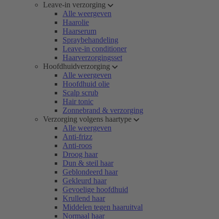
Leave-in verzorging
Alle weergeven
Haarolie
Haarserum
Spraybehandeling
Leave-in conditioner
Haarverzorgingsset
Hoofdhuidverzorging
Alle weergeven
Hoofdhuid olie
Scalp scrub
Hair tonic
Zonnebrand & verzorging
Verzorging volgens haartype
Alle weergeven
Anti-frizz
Anti-roos
Droog haar
Dun & steil haar
Geblondeerd haar
Gekleurd haar
Gevoelige hoofdhuid
Krullend haar
Middelen tegen haaruitval
Normaal haar