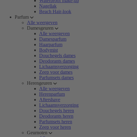
Waterproof make-up
Nagellak
Beach Hair-look
Parfum
Alle weergeven
Damesgeuren
Alle weergeven
Damesparfum
Haarparfum
Bodymist
Douchegels dames
Deodorants dames
Lichaamsverzorging
Zeep voor dames
Parfumsets dames
Herengeuren
Alle weergeven
Herenparfum
Aftershave
Lichaamsverzorging
Douchegels heren
Deodorants heren
Parfumsets heren
Zeep voor heren
Geurnoten