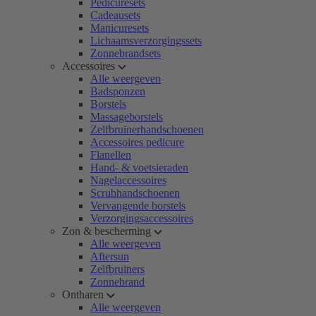
Pedicuresets
Cadeausets
Manicuresets
Lichaamsverzorgingssets
Zonnebrandsets
Accessoires
Alle weergeven
Badsponzen
Borstels
Massageborstels
Zelfbruinerhandschoenen
Accessoires pedicure
Flanellen
Hand- & voetsieraden
Nagelaccessoires
Scrubhandschoenen
Vervangende borstels
Verzorgingsaccessoires
Zon & bescherming
Alle weergeven
Aftersun
Zelfbruiners
Zonnebrand
Ontharen
Alle weergeven