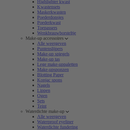
Highlighter kwast
Kwastensets
Maskerkwasten
Poederdonsjes
Poederkwast
Toepassers
Wenkbrauwborsteltje
Make-up accessoires
Alle weergeven
Puntenslijpers
Make-up spiegels
Make-up tas
Lege make-uppaletten
Make-upsponzen
Blotting Paper
Konjac spons
Nagels
Lippen
Ogen
Sets
Teint
Waterdichte make-up
Alle weergeven
Waterproof eyeliner
Waterdichte fundering