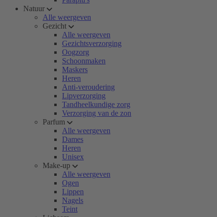
Natuur
Alle weergeven
Gezicht
Alle weergeven
Gezichtsverzorging
Oogzorg
Schoonmaken
Maskers
Heren
Anti-veroudering
Lipverzorging
Tandheelkundige zorg
Verzorging van de zon
Parfum
Alle weergeven
Dames
Heren
Unisex
Make-up
Alle weergeven
Ogen
Lippen
Nagels
Teint