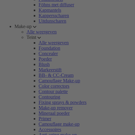
Föhns met diffuser
Kapmantels
Kappersscharen
Uitdunscharen
Make-up
Alle weergeven
Teint
Alle weergeven
Foundation
Concealer
Poeder
Blush
Markeerstift
BB- & CC-Cream
Camouflage Make-up
Color correctors
Contour palette
Contouring
Fixing sprays & powders
Make-up remover
Mineraal poeder
Primer
Camouflage make-up
Accessoires
Anti-aging make-up