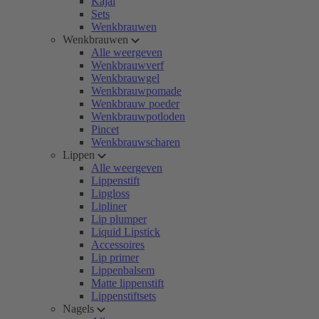
Kajal
Sets
Wenkbrauwen
Wenkbrauwen
Alle weergeven
Wenkbrauwverf
Wenkbrauwgel
Wenkbrauwpomade
Wenkbrauw poeder
Wenkbrauwpotloden
Pincet
Wenkbrauwscharen
Lippen
Alle weergeven
Lippenstift
Lipgloss
Lipliner
Lip plumper
Liquid Lipstick
Accessoires
Lip primer
Lippenbalsem
Matte lippenstift
Lippenstiftsets
Nagels