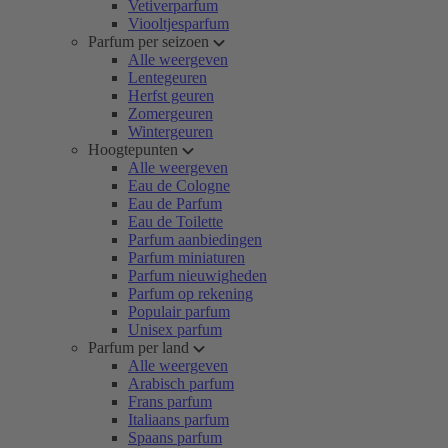
Vetiverparfum
Viooltjesparfum
Parfum per seizoen
Alle weergeven
Lentegeuren
Herfst geuren
Zomergeuren
Wintergeuren
Hoogtepunten
Alle weergeven
Eau de Cologne
Eau de Parfum
Eau de Toilette
Parfum aanbiedingen
Parfum miniaturen
Parfum nieuwigheden
Parfum op rekening
Populair parfum
Unisex parfum
Parfum per land
Alle weergeven
Arabisch parfum
Frans parfum
Italiaans parfum
Spaans parfum