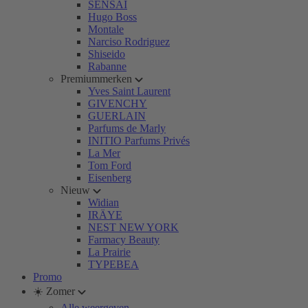
SENSAI
Hugo Boss
Montale
Narciso Rodriguez
Shiseido
Rabanne
Premiummerken
Yves Saint Laurent
GIVENCHY
GUERLAIN
Parfums de Marly
INITIO Parfums Privés
La Mer
Tom Ford
Eisenberg
Nieuw
Widian
IRÄYE
NEST NEW YORK
Farmacy Beauty
La Prairie
TYPEBEA
Promo
☀️ Zomer
Alle weergeven