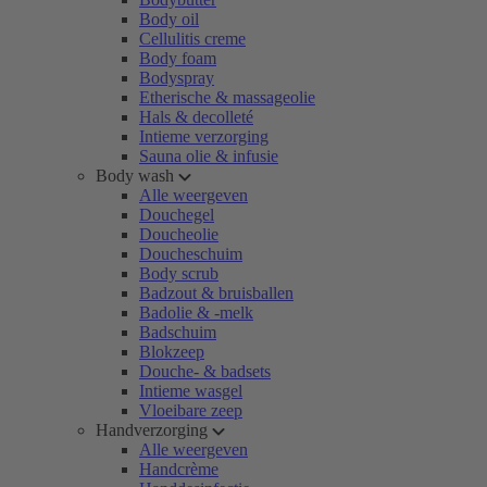
Body oil
Cellulitis creme
Body foam
Bodyspray
Etherische & massageolie
Hals & decolleté
Intieme verzorging
Sauna olie & infusie
Body wash
Alle weergeven
Douchegel
Doucheolie
Doucheschuim
Body scrub
Badzout & bruisballen
Badolie & -melk
Badschuim
Blokzeep
Douche- & badsets
Intieme wasgel
Vloeibare zeep
Handverzorging
Alle weergeven
Handcrème