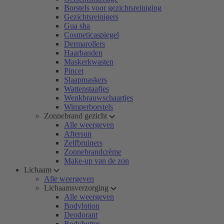
Borstels voor gezichtsreiniging
Gezichtsreinigers
Gua sha
Cosmeticaspiegel
Dermarollers
Haarbanden
Maskerkwasten
Pincet
Slaapmaskers
Wattenstaafjes
Wenkbrauwschaartjes
Wimperborstels
Zonnebrand gezicht
Alle weergeven
Aftersun
Zelfbruiners
Zonnebrandcrème
Make-up van de zon
Lichaam
Alle weergeven
Lichaamsverzorging
Alle weergeven
Bodylotion
Deodorant
Bodybutter