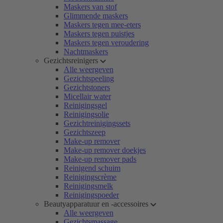
Maskers van stof
Glimmende maskers
Maskers tegen mee-eters
Maskers tegen puistjes
Maskers tegen veroudering
Nachtmaskers
Gezichtsreinigers
Alle weergeven
Gezichtspeeling
Gezichtstoners
Micellair water
Reinigingsgel
Reinigingsolie
Gezichtreinigingssets
Gezichtszeep
Make-up remover
Make-up remover doekjes
Make-up remover pads
Reinigend schuim
Reinigingscrème
Reinigingsmelk
Reinigingspoeder
Beautyapparatuur en -accessoires
Alle weergeven
Gezichtsmassage