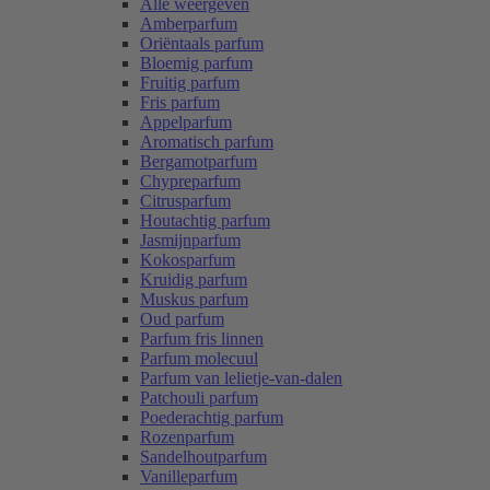
Alle weergeven
Amberparfum
Oriëntaals parfum
Bloemig parfum
Fruitig parfum
Fris parfum
Appelparfum
Aromatisch parfum
Bergamotparfum
Chypreparfum
Citrusparfum
Houtachtig parfum
Jasmijnparfum
Kokosparfum
Kruidig parfum
Muskus parfum
Oud parfum
Parfum fris linnen
Parfum molecuul
Parfum van lelietje-van-dalen
Patchouli parfum
Poederachtig parfum
Rozenparfum
Sandelhoutparfum
Vanilleparfum