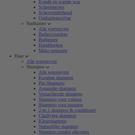
Koude en warme was
Scheermesjes
Scheeronderhoud
Ontharingscrème
Badkamer
Alle weergeven
Badaccessoires
Badjassen
Handdoeken
Make-uptassen
Haar
Alle weergeven
Shampoo
Alle weergeven
Keratine shampoo
Pre-Shampoo
Arganolie shampoo
Verzachtende shampoo
Shampoo voor volume
Shampoo voor mannen
2-in-1 shampoo & conditioner
Clarifying shampoo
Kleurshampoo
Natuurlijke shampoo
Shampoo zonder siliconen