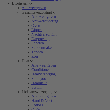
Drogisterij
Alle weergeven
Gezichtsverzorging
Alle weergeven
Anti-veroudering
Ogen
Lippen
Nachtverzorging
Dagopvang
Scheren
Schoonmaken
Tanden
Zon
Haar
Alle weergeven
Conditioner
Haarverzorging
Shampoo
Haarkleur
Styling
Lichaamsverzorging
Alle weergeven
Hand & Voet
Lotions
Oliën