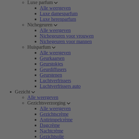
Luxe parfum
Alle weergeven
Luxe damesparfum
Luxe herenparfum
Nichegeuren
Alle weergeven
Nichegeuren voor vrouwen
Nichegeuren voor mannen
Huisparfum
Alle weergeven
Geurkaarsen
Geurstokjes
Geurdiffusers
Geurstenen
Luchtverfrissers
Luchtverfrissers auto
Gezicht
Alle weergeven
Gezichtsverzorging
Alle weergeven
Gezichtscrème
Antirimpelcrème
Dagcrème
Nachtcrème
Gezichtsolie