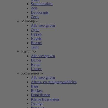
Schoonmaken
Zon
Deodorants
Zeep
Make-up
Alle weergeven
Ogen
Lippen
Nagels
Borstel
Teint
Parfum
Alle weergeven
Dames
Heren
Unisex
Accessoires
Alle weergeven
Afwas- en reinigingsmiddelen
Bags
Boeken
Drinkflessen
Kleine lederwaren
Overige
Paraplu's