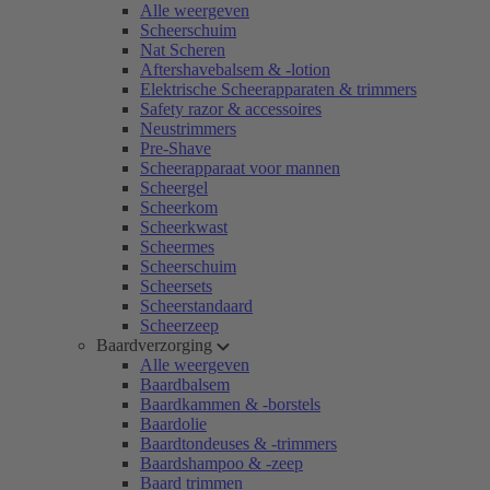
Alle weergeven
Scheerschuim
Nat Scheren
Aftershavebalsem & -lotion
Elektrische Scheerapparaten & trimmers
Safety razor & accessoires
Neustrimmers
Pre-Shave
Scheerapparaat voor mannen
Scheergel
Scheerkom
Scheerkwast
Scheermes
Scheerschuim
Scheersets
Scheerstandaard
Scheerzeep
Baardverzorging
Alle weergeven
Baardbalsem
Baardkammen & -borstels
Baardolie
Baardtondeuses & -trimmers
Baardshampoo & -zeep
Baard trimmen