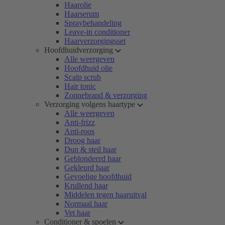
Haarolie
Haarserum
Spraybehandeling
Leave-in conditioner
Haarverzorgingsset
Hoofdhuidverzorging
Alle weergeven
Hoofdhuid olie
Scalp scrub
Hair tonic
Zonnebrand & verzorging
Verzorging volgens haartype
Alle weergeven
Anti-frizz
Anti-roos
Droog haar
Dun & steil haar
Geblondeerd haar
Gekleurd haar
Gevoelige hoofdhuid
Krullend haar
Middelen tegen haaruitval
Normaal haar
Vet haar
Conditioner & spoelen