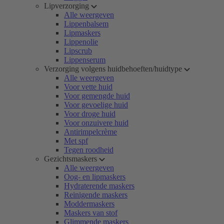
Lipverzorging
Alle weergeven
Lippenbalsem
Lipmaskers
Lippenolie
Lipscrub
Lippenserum
Verzorging volgens huidbehoeften/huidtype
Alle weergeven
Voor vette huid
Voor gemengde huid
Voor gevoelige huid
Voor droge huid
Voor onzuivere huid
Antirimpelcrème
Met spf
Tegen roodheid
Gezichtsmaskers
Alle weergeven
Oog- en lipmaskers
Hydraterende maskers
Reinigende maskers
Moddermaskers
Maskers van stof
Glimmende maskers