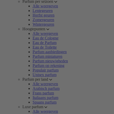
Parfum per seizoen
Alle weergeven
Lentegeuren
Herfst geuren
Zomergeuren
Wintergeuren
Hoogtepunten
Alle weergeven
Eau de Cologne
Eau de Parfum
Eau de Toilette
Parfum aanbiedingen
Parfum miniaturen
Parfum nieuwigheden
Parfum op rekening
Populair parfum
Unisex parfum
Parfum per land
Alle weergeven
Arabisch parfum
Frans parfum
Italiaans parfum
Spaans parfum
Luxe parfum
Alle weergeven