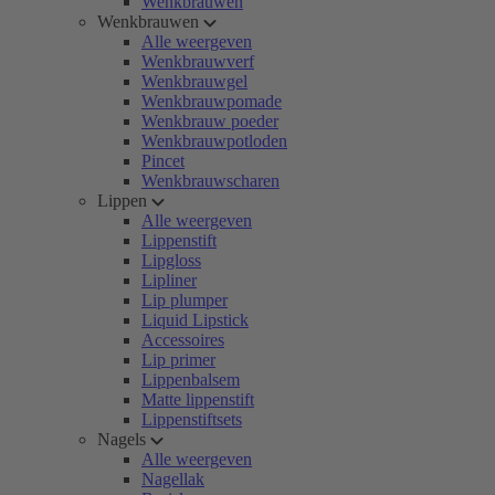
Wenkbrauwen
Wenkbrauwen
Alle weergeven
Wenkbrauwverf
Wenkbrauwgel
Wenkbrauwpomade
Wenkbrauw poeder
Wenkbrauwpotloden
Pincet
Wenkbrauwscharen
Lippen
Alle weergeven
Lippenstift
Lipgloss
Lipliner
Lip plumper
Liquid Lipstick
Accessoires
Lip primer
Lippenbalsem
Matte lippenstift
Lippenstiftsets
Nagels
Alle weergeven
Nagellak