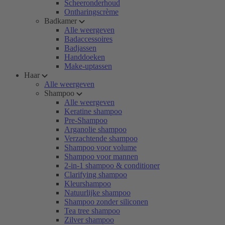
Scheeronderhoud
Ontharingscrème
Badkamer
Alle weergeven
Badaccessoires
Badjassen
Handdoeken
Make-uptassen
Haar
Alle weergeven
Shampoo
Alle weergeven
Keratine shampoo
Pre-Shampoo
Arganolie shampoo
Verzachtende shampoo
Shampoo voor volume
Shampoo voor mannen
2-in-1 shampoo & conditioner
Clarifying shampoo
Kleurshampoo
Natuurlijke shampoo
Shampoo zonder siliconen
Tea tree shampoo
Zilver shampoo