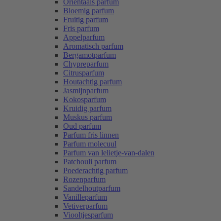
Oriëntaals parfum
Bloemig parfum
Fruitig parfum
Fris parfum
Appelparfum
Aromatisch parfum
Bergamotparfum
Chypreparfum
Citrusparfum
Houtachtig parfum
Jasmijnparfum
Kokosparfum
Kruidig parfum
Muskus parfum
Oud parfum
Parfum fris linnen
Parfum molecuul
Parfum van lelietje-van-dalen
Patchouli parfum
Poederachtig parfum
Rozenparfum
Sandelhoutparfum
Vanilleparfum
Vetiverparfum
Viooltjesparfum