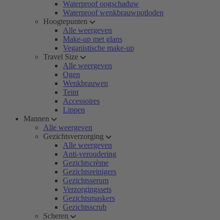
Waterproof oogschaduw
Waterproof wenkbrauwpotloden
Hoogtepunten
Alle weergeven
Make-up met glans
Veganistische make-up
Travel Size
Alle weergeven
Ogen
Wenkbrauwen
Teint
Accessoires
Lippen
Mannen
Alle weergeven
Gezichtsverzorging
Alle weergeven
Anti-veroudering
Gezichtscrème
Gezichtsreinigers
Gezichtsserum
Verzorgingssets
Gezichtsmaskers
Gezichtsscrub
Scheren