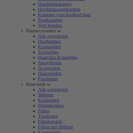
Haarknipkammen
Hoofdmassageborstels
Kammen voor krullend haar
Puntkammen
Vent brushes
Haaraccessoires
Alle weergeven
Haarbanden
Krulspelden
Scrunchies
Haarclips & barrettes
Sprayflessen
Accessoires
Haarspelden
Papillotten
Haar-tools
Alle weergeven
Stijltang
Krultangen
Warmterollers
Föhns
Tondeuses
Föhnborstels
Föhns met diffuser
Kapmantels