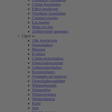
Crème-foundation
Effect producten
Vloeibare foundation
Compact poeder
Los poeder
Make-up sets
Zelfklevende tatoeages
Ogen
Alle weergeven
Oogschaduw
Mascara
Eyeliner
Crème-oogschaduw
Oogschaduwprimer
Glitteroogschaduw
Kunstwimpers
Oogmake-up remover
Oogschaduwpaletten
Wimperborstels
Wimperlijm
Wimperprimers
Wimpertangen
Kajal
Sets