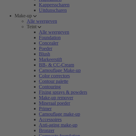
Kappersscharen
Uitdunscharen
Make-up
Alle weergeven
Teint
Alle weergeven
Foundation
Concealer
Poeder
Blush
Markeerstift
BB- & CC-Cream
Camouflage Make-up
Color correctors
Contour palette
Contouring
Fixing sprays & powders
Make-up remover
Mineraal poeder
Primer
Camouflage make-up
Accessoires
Anti-aging make-up
Bronzer
Compacte foundation