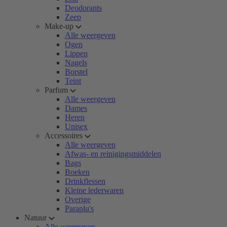
Deodorants
Zeep
Make-up
Alle weergeven
Ogen
Lippen
Nagels
Borstel
Teint
Parfum
Alle weergeven
Dames
Heren
Unisex
Accessoires
Alle weergeven
Afwas- en reinigingsmiddelen
Bags
Boeken
Drinkflessen
Kleine lederwaren
Overige
Paraplu's
Natuur
Alle weergeven