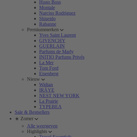
Hugo Boss
Montale
Narciso Rodriguez
Shiseido
Rabanne
Premiummerken
Yves Saint Laurent
GIVENCHY
GUERLAIN
Parfums de Marly
INITIO Parfums Privés
La Mer
Tom Ford
Eisenberg
Nieuw
Widian
IRÄYE
NEST NEW YORK
La Prairie
TYPEBEA
Sale & Bestsellers
☀️ Zomer
Alle weergeven
Highlights
Travel Essentials