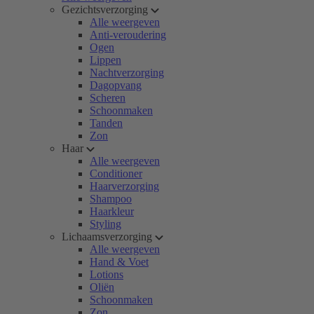
Gezichtsverzorging
Alle weergeven
Anti-veroudering
Ogen
Lippen
Nachtverzorging
Dagopvang
Scheren
Schoonmaken
Tanden
Zon
Haar
Alle weergeven
Conditioner
Haarverzorging
Shampoo
Haarkleur
Styling
Lichaamsverzorging
Alle weergeven
Hand & Voet
Lotions
Oliën
Schoonmaken
Zon