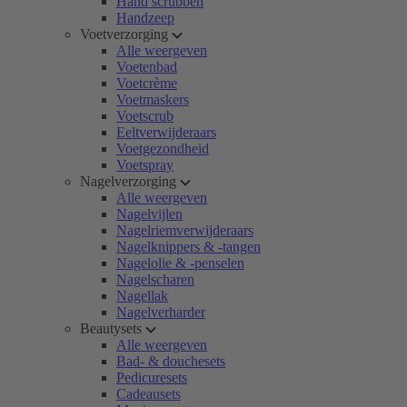
Hand scrubben
Handzeep
Voetverzorging
Alle weergeven
Voetenbad
Voetcrème
Voetmaskers
Voetscrub
Eeltverwijderaars
Voetgezondheid
Voetspray
Nagelverzorging
Alle weergeven
Nagelvijlen
Nagelriemverwijderaars
Nagelknippers & -tangen
Nagelolie & -penselen
Nagelscharen
Nagellak
Nagelverharder
Beautysets
Alle weergeven
Bad- & douchesets
Pedicuresets
Cadeausets