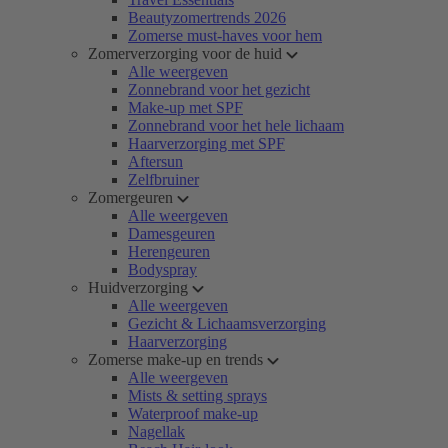
Beautyzomertrends 2026
Zomerse must-haves voor hem
Zomerverzorging voor de huid
Alle weergeven
Zonnebrand voor het gezicht
Make-up met SPF
Zonnebrand voor het hele lichaam
Haarverzorging met SPF
Aftersun
Zelfbruiner
Zomergeuren
Alle weergeven
Damesgeuren
Herengeuren
Bodyspray
Huidverzorging
Alle weergeven
Gezicht & Lichaamsverzorging
Haarverzorging
Zomerse make-up en trends
Alle weergeven
Mists & setting sprays
Waterproof make-up
Nagellak