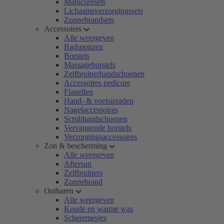
Manicuresets
Lichaamsverzorgingssets
Zonnebrandsets
Accessoires
Alle weergeven
Badsponzen
Borstels
Massageborstels
Zelfbruinerhandschoenen
Accessoires pedicure
Flanellen
Hand- & voetsieraden
Nagelaccessoires
Scrubhandschoenen
Vervangende borstels
Verzorgingsaccessoires
Zon & bescherming
Alle weergeven
Aftersun
Zelfbruiners
Zonnebrand
Ontharen
Alle weergeven
Koude en warme was
Scheermesjes