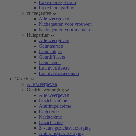
Luxe damesparfum
Luxe herenparfum
Nichegeuren
Alle weergeven
Nichegeuren voor vrouwen
Nichegeuren voor mannen
Huisparfum
Alle weergeven
Geurkaarsen
Geurstokjes
Geurdiffusers
Geurstenen
Luchtverfrissers
Luchtverfrissers auto
Gezicht
Alle weergeven
Gezichtsverzorging
Alle weergeven
Gezichtscrème
Antirimpelcrème
Dagcrème
Nachtcrème
Gezichtsolie
24-uurs gezichtsverzorging
Anti-puistjesverzorging