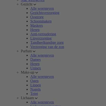
Gezicht
Alle weergeven
Gezichtsverzorging
Oogzorg
Schoonmaken
Maskers
Heren
Anti-veroudering
Lipverzorging
Tandheelkundige zorg
Verzorging van de zon
Parfum
Alle weergeven
Dames
Heren
Unisex
Make-up
Alle weergeven
Ogen
Lippen
Nagels
Teint
Lichaam
Alle weergeven