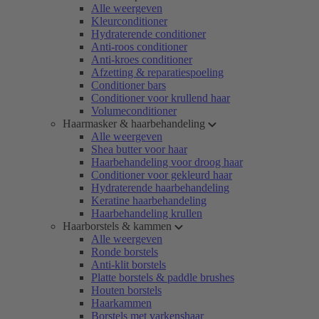
Alle weergeven
Kleurconditioner
Hydraterende conditioner
Anti-roos conditioner
Anti-kroes conditioner
Afzetting & reparatiespoeling
Conditioner bars
Conditioner voor krullend haar
Volumeconditioner
Haarmasker & haarbehandeling
Alle weergeven
Shea butter voor haar
Haarbehandeling voor droog haar
Conditioner voor gekleurd haar
Hydraterende haarbehandeling
Keratine haarbehandeling
Haarbehandeling krullen
Haarborstels & kammen
Alle weergeven
Ronde borstels
Anti-klit borstels
Platte borstels & paddle brushes
Houten borstels
Haarkammen
Borstels met varkenshaar