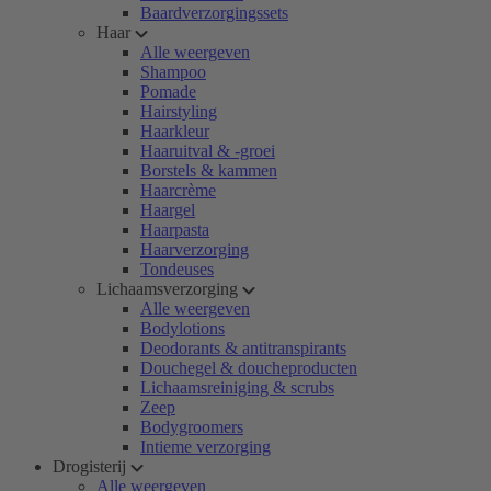
Baardverzorgingssets
Haar
Alle weergeven
Shampoo
Pomade
Hairstyling
Haarkleur
Haaruitval & -groei
Borstels & kammen
Haarcrème
Haargel
Haarpasta
Haarverzorging
Tondeuses
Lichaamsverzorging
Alle weergeven
Bodylotions
Deodorants & antitranspirants
Douchegel & doucheproducten
Lichaamsreiniging & scrubs
Zeep
Bodygroomers
Intieme verzorging
Drogisterij
Alle weergeven