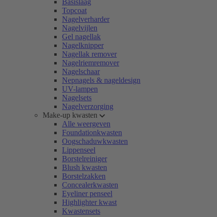
Basislaag
Topcoat
Nagelverharder
Nagelvijlen
Gel nagellak
Nagelknipper
Nagellak remover
Nagelriemremover
Nagelschaar
Nepnagels & nageldesign
UV-lampen
Nagelsets
Nagelverzorging
Make-up kwasten
Alle weergeven
Foundationkwasten
Oogschaduwkwasten
Lippenseel
Borstelreiniger
Blush kwasten
Borstelzakken
Concealerkwasten
Eyeliner penseel
Highlighter kwast
Kwastensets