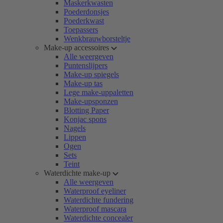
Maskerkwasten
Poederdonsjes
Poederkwast
Toepassers
Wenkbrauwborsteltje
Make-up accessoires
Alle weergeven
Puntenslijpers
Make-up spiegels
Make-up tas
Lege make-uppaletten
Make-upsponzen
Blotting Paper
Konjac spons
Nagels
Lippen
Ogen
Sets
Teint
Waterdichte make-up
Alle weergeven
Waterproof eyeliner
Waterdichte fundering
Waterproof mascara
Waterdichte concealer