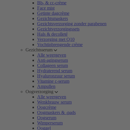
Bb- & cc-crème
Face mist
Getinte dagcrème
Gezichtsmaskers
Gezichtsverzorging zonder parabenen
Gezichtverzorgingssets
Hals & decolleté
Verzorging met Q10
Vochtinbrengende crème
Gezichtsserum
Alle weergeven
Anti-agingserum
Collageen serum
Hydraterend serum
Hyaluronzuur serum
Vitamine c-serum
Ampullen
Oogverzorging
Alle weergeven
Wenkbrauw serum
Oogcrème
Oogmaskers & -pads
Oogserum
Wimperserum
Ooggel