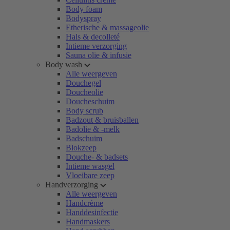
Body foam
Bodyspray
Etherische & massageolie
Hals & decolleté
Intieme verzorging
Sauna olie & infusie
Body wash
Alle weergeven
Douchegel
Doucheolie
Doucheschuim
Body scrub
Badzout & bruisballen
Badolie & -melk
Badschuim
Blokzeep
Douche- & badsets
Intieme wasgel
Vloeibare zeep
Handverzorging
Alle weergeven
Handcrème
Handdesinfectie
Handmaskers