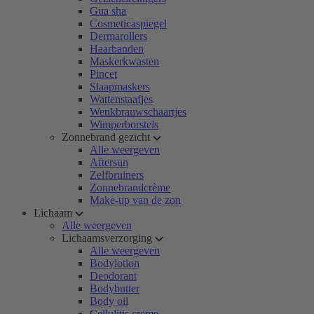
Gua sha
Cosmeticaspiegel
Dermarollers
Haarbanden
Maskerkwasten
Pincet
Slaapmaskers
Wattenstaafjes
Wenkbrauwschaartjes
Wimperborstels
Zonnebrand gezicht
Alle weergeven
Aftersun
Zelfbruiners
Zonnebrandcrème
Make-up van de zon
Lichaam
Alle weergeven
Lichaamsverzorging
Alle weergeven
Bodylotion
Deodorant
Bodybutter
Body oil
Cellulitis creme