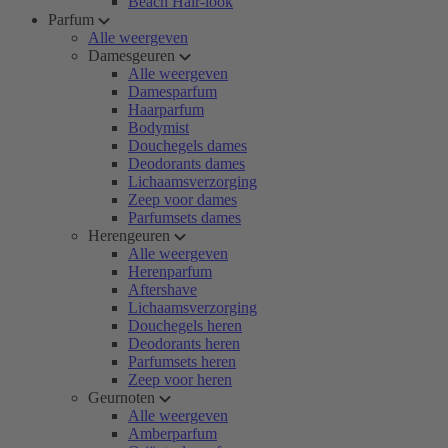
Beach Hair-look
Parfum
Alle weergeven
Damesgeuren
Alle weergeven
Damesparfum
Haarparfum
Bodymist
Douchegels dames
Deodorants dames
Lichaamsverzorging
Zeep voor dames
Parfumsets dames
Herengeuren
Alle weergeven
Herenparfum
Aftershave
Lichaamsverzorging
Douchegels heren
Deodorants heren
Parfumsets heren
Zeep voor heren
Geurnoten
Alle weergeven
Amberparfum