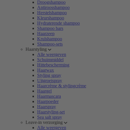
Droogshampoo
Antiroosshampoo
Herstelshampoo
Kleurshampoo
Hydraterende shampoo
Shampoo bars
Haarzeep
Krulshampoo
Shampoo-sets
Haarstyling
Alle weergeven
Schuimmiddel
Hittebescherming
Haarwax
Styling spray
Uitgroeispray
Haarcrème & stylingcrème
Haargel
Haarmascara
Haarpoeder
Haarspray
Haarstyling-set
Sea salt spray
Leave-in verzorging
Alle weergeven