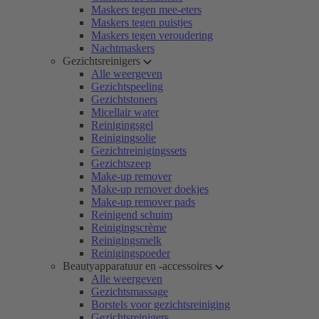
Maskers tegen mee-eters
Maskers tegen puistjes
Maskers tegen veroudering
Nachtmaskers
Gezichtsreinigers
Alle weergeven
Gezichtspeeling
Gezichtstoners
Micellair water
Reinigingsgel
Reinigingsolie
Gezichtreinigingssets
Gezichtszeep
Make-up remover
Make-up remover doekjes
Make-up remover pads
Reinigend schuim
Reinigingscrème
Reinigingsmelk
Reinigingspoeder
Beautyapparatuur en -accessoires
Alle weergeven
Gezichtsmassage
Borstels voor gezichtsreiniging
Gezichtsreinigers