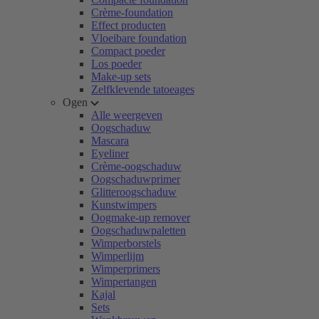
Crème-foundation
Effect producten
Vloeibare foundation
Compact poeder
Los poeder
Make-up sets
Zelfklevende tatoeages
Ogen
Alle weergeven
Oogschaduw
Mascara
Eyeliner
Crème-oogschaduw
Oogschaduwprimer
Glitteroogschaduw
Kunstwimpers
Oogmake-up remover
Oogschaduwpaletten
Wimperborstels
Wimperlijm
Wimperprimers
Wimpertangen
Kajal
Sets