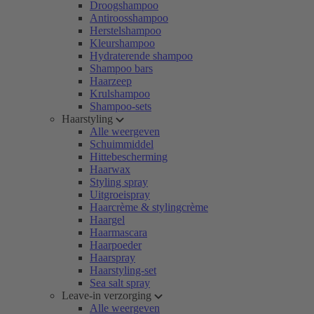
Droogshampoo
Antiroosshampoo
Herstelshampoo
Kleurshampoo
Hydraterende shampoo
Shampoo bars
Haarzeep
Krulshampoo
Shampoo-sets
Haarstyling
Alle weergeven
Schuimmiddel
Hittebescherming
Haarwax
Styling spray
Uitgroeispray
Haarcrème & stylingcrème
Haargel
Haarmascara
Haarpoeder
Haarspray
Haarstyling-set
Sea salt spray
Leave-in verzorging
Alle weergeven