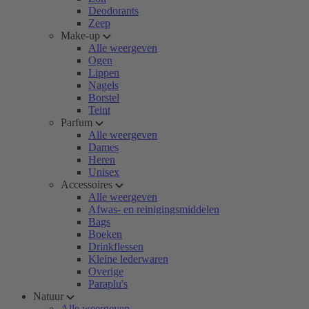
Deodorants
Zeep
Make-up
Alle weergeven
Ogen
Lippen
Nagels
Borstel
Teint
Parfum
Alle weergeven
Dames
Heren
Unisex
Accessoires
Alle weergeven
Afwas- en reinigingsmiddelen
Bags
Boeken
Drinkflessen
Kleine lederwaren
Overige
Paraplu's
Natuur
Alle weergeven