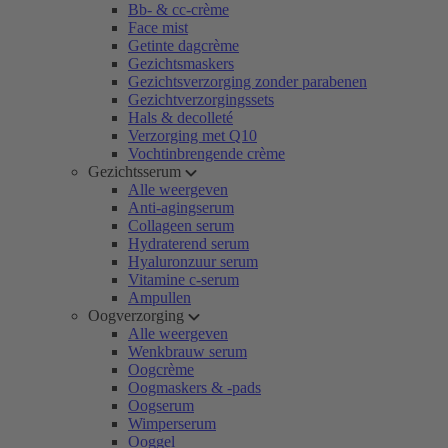
Bb- & cc-crème
Face mist
Getinte dagcrème
Gezichtsmaskers
Gezichtsverzorging zonder parabenen
Gezichtverzorgingssets
Hals & decolleté
Verzorging met Q10
Vochtinbrengende crème
Gezichtsserum
Alle weergeven
Anti-agingserum
Collageen serum
Hydraterend serum
Hyaluronzuur serum
Vitamine c-serum
Ampullen
Oogverzorging
Alle weergeven
Wenkbrauw serum
Oogcrème
Oogmaskers & -pads
Oogserum
Wimperserum
Ooggel