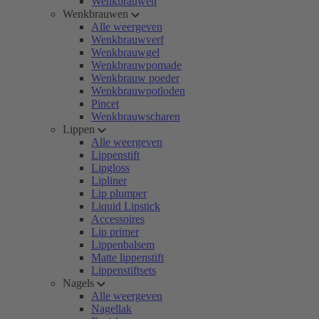
Wenkbrauwen
Wenkbrauwen
Alle weergeven
Wenkbrauwverf
Wenkbrauwgel
Wenkbrauwpomade
Wenkbrauw poeder
Wenkbrauwpotloden
Pincet
Wenkbrauwscharen
Lippen
Alle weergeven
Lippenstift
Lipgloss
Lipliner
Lip plumper
Liquid Lipstick
Accessoires
Lip primer
Lippenbalsem
Matte lippenstift
Lippenstiftsets
Nagels
Alle weergeven
Nagellak