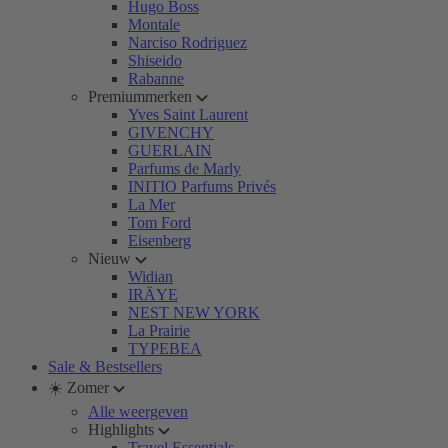
Hugo Boss
Montale
Narciso Rodriguez
Shiseido
Rabanne
Premiummerken
Yves Saint Laurent
GIVENCHY
GUERLAIN
Parfums de Marly
INITIO Parfums Privés
La Mer
Tom Ford
Eisenberg
Nieuw
Widian
IRÄYE
NEST NEW YORK
La Prairie
TYPEBEA
Sale & Bestsellers
☀️ Zomer
Alle weergeven
Highlights
Travel Essentials