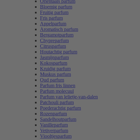
Oriëntaals parfum
Bloemig parfum
Fruitig parfum
Fris parfum
Appelparfum
Aromatisch parfum
Bergamotparfum
Chypreparfum
Citrusparfum
Houtachtig parfum
Jasmijnparfum
Kokosparfum
Kruidig parfum
Muskus parfum
Oud parfum
Parfum fris linnen
Parfum molecuul
Parfum van lelietje-van-dalen
Patchouli parfum
Poederachtig parfum
Rozenparfum
Sandelhoutparfum
Vanilleparfum
Vetiverparfum
Viooltjesparfum