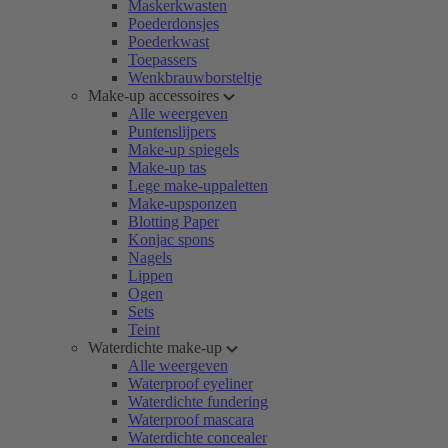
Maskerkwasten
Poederdonsjes
Poederkwast
Toepassers
Wenkbrauwborsteltje
Make-up accessoires
Alle weergeven
Puntenslijpers
Make-up spiegels
Make-up tas
Lege make-uppaletten
Make-upsponzen
Blotting Paper
Konjac spons
Nagels
Lippen
Ogen
Sets
Teint
Waterdichte make-up
Alle weergeven
Waterproof eyeliner
Waterdichte fundering
Waterproof mascara
Waterdichte concealer