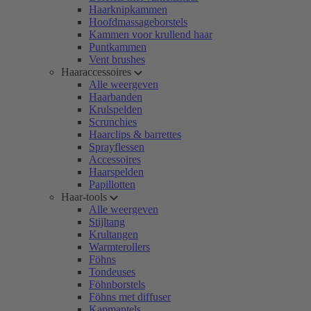
Haarknipkammen
Hoofdmassageborstels
Kammen voor krullend haar
Puntkammen
Vent brushes
Haaraccessoires
Alle weergeven
Haarbanden
Krulspelden
Scrunchies
Haarclips & barrettes
Sprayflessen
Accessoires
Haarspelden
Papillotten
Haar-tools
Alle weergeven
Stijltang
Krultangen
Warmterollers
Föhns
Tondeuses
Föhnborstels
Föhns met diffuser
Kapmantels