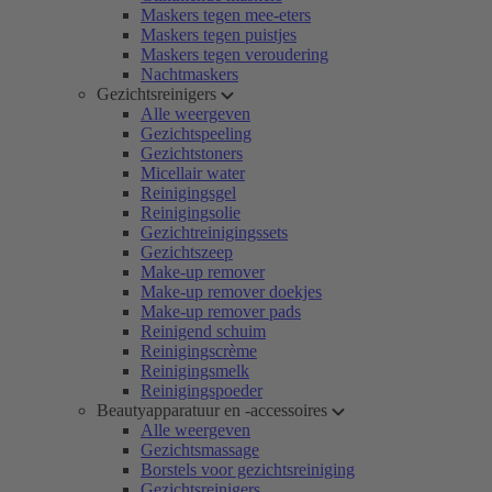
Maskers tegen mee-eters
Maskers tegen puistjes
Maskers tegen veroudering
Nachtmaskers
Gezichtsreinigers
Alle weergeven
Gezichtspeeling
Gezichtstoners
Micellair water
Reinigingsgel
Reinigingsolie
Gezichtreinigingssets
Gezichtszeep
Make-up remover
Make-up remover doekjes
Make-up remover pads
Reinigend schuim
Reinigingscrème
Reinigingsmelk
Reinigingspoeder
Beautyapparatuur en -accessoires
Alle weergeven
Gezichtsmassage
Borstels voor gezichtsreiniging
Gezichtsreinigers