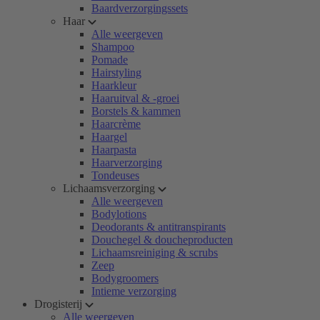
Baardverzorgingssets
Haar
Alle weergeven
Shampoo
Pomade
Hairstyling
Haarkleur
Haaruitval & -groei
Borstels & kammen
Haarcrème
Haargel
Haarpasta
Haarverzorging
Tondeuses
Lichaamsverzorging
Alle weergeven
Bodylotions
Deodorants & antitranspirants
Douchegel & doucheproducten
Lichaamsreiniging & scrubs
Zeep
Bodygroomers
Intieme verzorging
Drogisterij
Alle weergeven