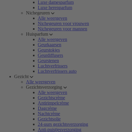
Luxe damesparfum
Luxe herenparfum
Nichegeuren
Alle weergeven
Nichegeuren voor vrouwen
Nichegeuren voor mannen
Huisparfum
Alle weergeven
Geurkaarsen
Geurstokjes
Geurdiffusers
Geurstenen
Luchtverfrissers
Luchtverfrissers auto
Gezicht
Alle weergeven
Gezichtsverzorging
Alle weergeven
Gezichtscrème
Antirimpelcrème
Dagcrème
Nachtcrème
Gezichtsolie
24-uurs gezichtsverzorging
Anti-puistjesverzorging