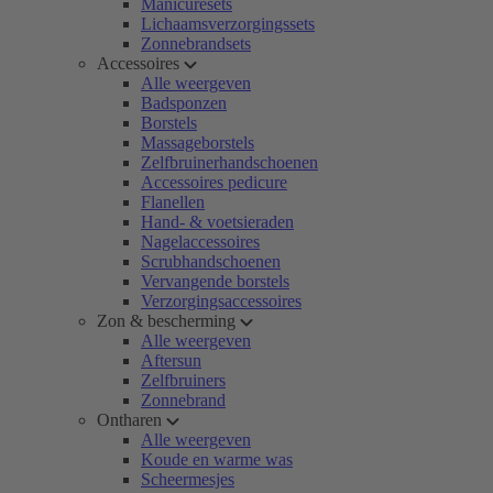
Manicuresets
Lichaamsverzorgingssets
Zonnebrandsets
Accessoires
Alle weergeven
Badsponzen
Borstels
Massageborstels
Zelfbruinerhandschoenen
Accessoires pedicure
Flanellen
Hand- & voetsieraden
Nagelaccessoires
Scrubhandschoenen
Vervangende borstels
Verzorgingsaccessoires
Zon & bescherming
Alle weergeven
Aftersun
Zelfbruiners
Zonnebrand
Ontharen
Alle weergeven
Koude en warme was
Scheermesjes