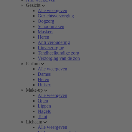
Gezicht
Alle weergeven
Gezichtsverzorging
Oogzorg
Schoonmaken
Maskers
Heren
Anti-veroudering
Lipverzorging
Tandheelkundige zorg
Verzorging van de zon
Parfum
Alle weergeven
Dames
Heren
Unisex
Make-up
Alle weergeven
Ogen
Lippen
Nagels
Teint
Lichaam
Alle weergeven