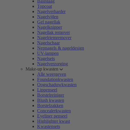
Basislaag
Topcoat
Nagelverharder
Nagelvijlen
Gel nagellak
Nagelknipper
Nagellak remover
Nagelriemremover
Nagelschaar
Nepnagels & nageldesign
UV-lampen
Nagelsets
Nagelverzorging
Make-up kwasten
Alle weergeven
Foundationkwasten
Oogschaduwkwasten
Lippenseel
Borstelreiniger
Blush kwasten
Borstelzakken
Concealerkwasten
Eyeliner penseel
Highlighter kwast
Kwastensets