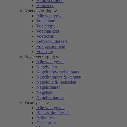
Hand scrubben
Handzeep
Voetverzorging
Alle weergeven
Voetenbad
Voetcrème
Voetmaskers
Voetscrub
Eeltverwijderaars
Voetgezondheid
Voetspray
Nagelverzorging
Alle weergeven
Nagelvijlen
Nagelriemverwijderaars
Nagelknippers & -tangen
Nagelolie & -penselen
Nagelscharen
Nagellak
Nagelverharder
Beautysets
Alle weergeven
Bad- & douchesets
Pedicuresets
Cadeausets