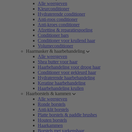
Alle weergeven
Kleurconditioner
Hydraterende conditioner
Anti-roos conditioner
Anti-kroes conditioner
Afzetting & reparatiespoeling
Conditioner bars
Conditioner voor krullend haar
Volumeconditioner
Haarmasker & haarbehandeling
Alle weergeven
Shea butter voor haar
Haarbehandeling voor droog haar
Conditioner voor gekleurd haar
Hydraterende haarbehandeling
Keratine haarbehandeling
Haarbehandeling krullen
Haarborstels & kammen
Alle weergeven
Ronde borstels
Anti-klit borstels
Platte borstels & paddle brushes
Houten borstels
Haarkammen
Borstels met varkenshaar