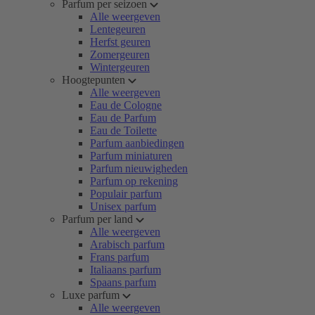
Parfum per seizoen
Alle weergeven
Lentegeuren
Herfst geuren
Zomergeuren
Wintergeuren
Hoogtepunten
Alle weergeven
Eau de Cologne
Eau de Parfum
Eau de Toilette
Parfum aanbiedingen
Parfum miniaturen
Parfum nieuwigheden
Parfum op rekening
Populair parfum
Unisex parfum
Parfum per land
Alle weergeven
Arabisch parfum
Frans parfum
Italiaans parfum
Spaans parfum
Luxe parfum
Alle weergeven