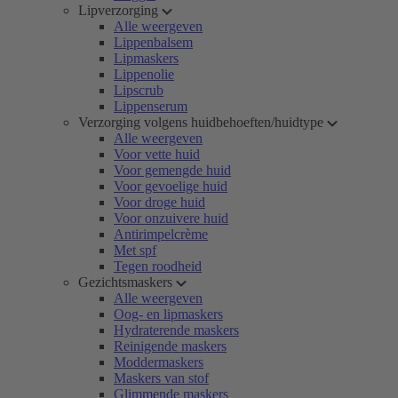
Lipverzorging
Alle weergeven
Lippenbalsem
Lipmaskers
Lippenolie
Lipscrub
Lippenserum
Verzorging volgens huidbehoeften/huidtype
Alle weergeven
Voor vette huid
Voor gemengde huid
Voor gevoelige huid
Voor droge huid
Voor onzuivere huid
Antirimpelcrème
Met spf
Tegen roodheid
Gezichtsmaskers
Alle weergeven
Oog- en lipmaskers
Hydraterende maskers
Reinigende maskers
Moddermaskers
Maskers van stof
Glimmende maskers