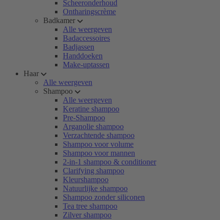
Scheeronderhoud
Ontharingscrème
Badkamer
Alle weergeven
Badaccessoires
Badjassen
Handdoeken
Make-uptassen
Haar
Alle weergeven
Shampoo
Alle weergeven
Keratine shampoo
Pre-Shampoo
Arganolie shampoo
Verzachtende shampoo
Shampoo voor volume
Shampoo voor mannen
2-in-1 shampoo & conditioner
Clarifying shampoo
Kleurshampoo
Natuurlijke shampoo
Shampoo zonder siliconen
Tea tree shampoo
Zilver shampoo