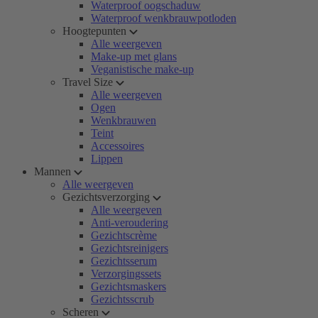
Waterproof oogschaduw
Waterproof wenkbrauwpotloden
Hoogtepunten
Alle weergeven
Make-up met glans
Veganistische make-up
Travel Size
Alle weergeven
Ogen
Wenkbrauwen
Teint
Accessoires
Lippen
Mannen
Alle weergeven
Gezichtsverzorging
Alle weergeven
Anti-veroudering
Gezichtscrème
Gezichtsreinigers
Gezichtsserum
Verzorgingssets
Gezichtsmaskers
Gezichtsscrub
Scheren