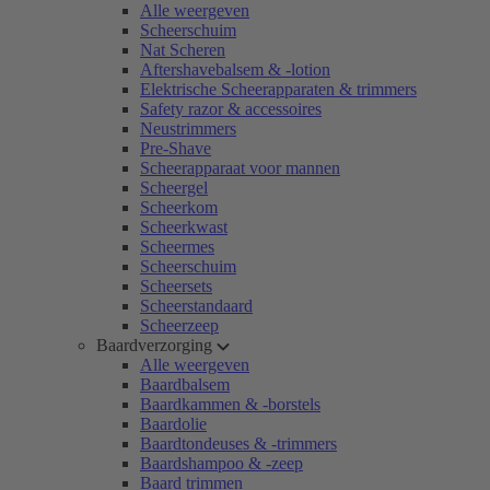
Alle weergeven
Scheerschuim
Nat Scheren
Aftershavebalsem & -lotion
Elektrische Scheerapparaten & trimmers
Safety razor & accessoires
Neustrimmers
Pre-Shave
Scheerapparaat voor mannen
Scheergel
Scheerkom
Scheerkwast
Scheermes
Scheerschuim
Scheersets
Scheerstandaard
Scheerzeep
Baardverzorging
Alle weergeven
Baardbalsem
Baardkammen & -borstels
Baardolie
Baardtondeuses & -trimmers
Baardshampoo & -zeep
Baard trimmen