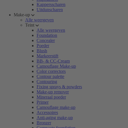
Kappersscharen
Uitdunscharen
Make-up
Alle weergeven
Teint
Alle weergeven
Foundation
Concealer
Poeder
Blush
Markeerstift
BB- & CC-Cream
Camouflage Make-up
Color correctors
Contour palette
Contouring
Fixing sprays & powders
Make-up remover
Mineraal poeder
Primer
Camouflage make-up
Accessoires
Anti-aging make-up
Bronzer
Compacte foundation