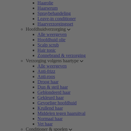
Haarolie
Haarserum
Spraybehandeling
Leave-in conditioner
Haarverzorgingsset
Hoofdhuidverzorging
Alle weergeven
Hoofdhuid olie
Scalp scrub
Hair tonic
Zonnebrand & verzorging
Verzorging volgens haartype
Alle weergeven
Anti-frizz
Anti-roos
Droog haar
Dun & steil haar
Geblondeerd haar
Gekleurd haar
Gevoelige hoofdhuid
Krullend haar
Middelen tegen haaruitval
Normaal haar
Vet haar
Conditioner & spoelen