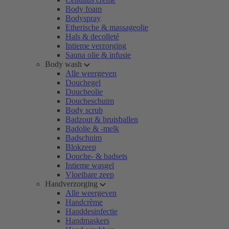
Body foam
Bodyspray
Etherische & massageolie
Hals & decolleté
Intieme verzorging
Sauna olie & infusie
Body wash
Alle weergeven
Douchegel
Doucheolie
Doucheschuim
Body scrub
Badzout & bruisballen
Badolie & -melk
Badschuim
Blokzeep
Douche- & badsets
Intieme wasgel
Vloeibare zeep
Handverzorging
Alle weergeven
Handcrème
Handdesinfectie
Handmaskers