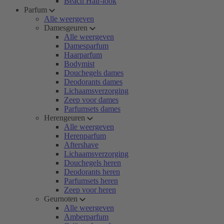
Beach Hair-look
Parfum
Alle weergeven
Damesgeuren
Alle weergeven
Damesparfum
Haarparfum
Bodymist
Douchegels dames
Deodorants dames
Lichaamsverzorging
Zeep voor dames
Parfumsets dames
Herengeuren
Alle weergeven
Herenparfum
Aftershave
Lichaamsverzorging
Douchegels heren
Deodorants heren
Parfumsets heren
Zeep voor heren
Geurnoten
Alle weergeven
Amberparfum