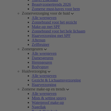
Beautyzomertrends 2026
Zomerse must-haves voor hem
Zomerverzorging voor de huid
Alle weergeven
Zonnebrand voor het gezicht
Make-up met SPF
Zonnebrand voor het hele lichaam
Haarverzorging met SPF
Aftersun
Zelfbruiner
Zomergeuren
Alle weergeven
Damesgeuren
Herengeuren
Bodyspray
Huidverzorging
Alle weergeven
Gezicht & Lichaamsverzorging
Haarverzorging
Zomerse make-up en trends
Alle weergeven
Mists & setting sprays
Waterproof make-up
Nagellak