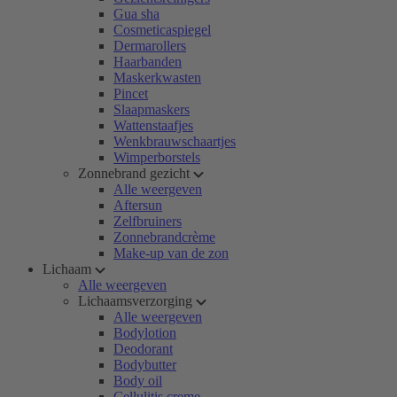
Gua sha
Cosmeticaspiegel
Dermarollers
Haarbanden
Maskerkwasten
Pincet
Slaapmaskers
Wattenstaafjes
Wenkbrauwschaartjes
Wimperborstels
Zonnebrand gezicht
Alle weergeven
Aftersun
Zelfbruiners
Zonnebrandcrème
Make-up van de zon
Lichaam
Alle weergeven
Lichaamsverzorging
Alle weergeven
Bodylotion
Deodorant
Bodybutter
Body oil
Cellulitis creme