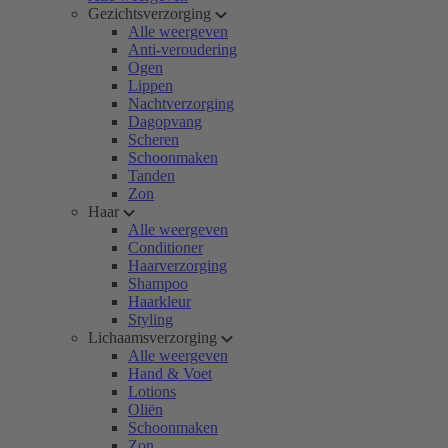
Gezichtsverzorging
Alle weergeven
Anti-veroudering
Ogen
Lippen
Nachtverzorging
Dagopvang
Scheren
Schoonmaken
Tanden
Zon
Haar
Alle weergeven
Conditioner
Haarverzorging
Shampoo
Haarkleur
Styling
Lichaamsverzorging
Alle weergeven
Hand & Voet
Lotions
Oliën
Schoonmaken
Zon