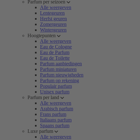
Parfum per seizoen
Alle weergeven
Lentegeuren
Herfst geuren
Zomergeuren
Wintergeuren
Hoogtepunten
Alle weergeven
Eau de Cologne
Eau de Parfum
Eau de Toilette
Parfum aanbiedingen
Parfum miniaturen
Parfum nieuwigheden
Parfum op rekening
Populair parfum
Unisex parfum
Parfum per land
Alle weergeven
Arabisch parfum
Frans parfum
Italiaans parfum
Spaans parfum
Luxe parfum
Alle weergeven