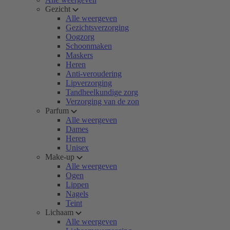
Gezicht
Alle weergeven
Gezichtsverzorging
Oogzorg
Schoonmaken
Maskers
Heren
Anti-veroudering
Lipverzorging
Tandheelkundige zorg
Verzorging van de zon
Parfum
Alle weergeven
Dames
Heren
Unisex
Make-up
Alle weergeven
Ogen
Lippen
Nagels
Teint
Lichaam
Alle weergeven