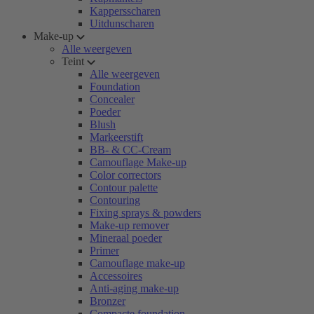
Kappersscharen
Uitdunscharen
Make-up
Alle weergeven
Teint
Alle weergeven
Foundation
Concealer
Poeder
Blush
Markeerstift
BB- & CC-Cream
Camouflage Make-up
Color correctors
Contour palette
Contouring
Fixing sprays & powders
Make-up remover
Mineraal poeder
Primer
Camouflage make-up
Accessoires
Anti-aging make-up
Bronzer
Compacte foundation