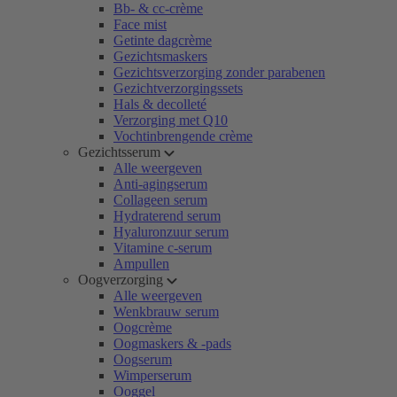
Bb- & cc-crème
Face mist
Getinte dagcrème
Gezichtsmaskers
Gezichtsverzorging zonder parabenen
Gezichtverzorgingssets
Hals & decolleté
Verzorging met Q10
Vochtinbrengende crème
Gezichtsserum
Alle weergeven
Anti-agingserum
Collageen serum
Hydraterend serum
Hyaluronzuur serum
Vitamine c-serum
Ampullen
Oogverzorging
Alle weergeven
Wenkbrauw serum
Oogcrème
Oogmaskers & -pads
Oogserum
Wimperserum
Ooggel