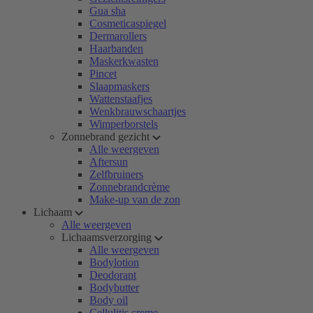
Gua sha
Cosmeticaspiegel
Dermarollers
Haarbanden
Maskerkwasten
Pincet
Slaapmaskers
Wattenstaafjes
Wenkbrauwschaartjes
Wimperborstels
Zonnebrand gezicht
Alle weergeven
Aftersun
Zelfbruiners
Zonnebrandcrème
Make-up van de zon
Lichaam
Alle weergeven
Lichaamsverzorging
Alle weergeven
Bodylotion
Deodorant
Bodybutter
Body oil
Cellulitis creme