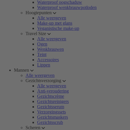
Waterproof oogschaduw
Waterproof wenkbrauwpotloden
Hoogtepunten
Alle weergeven
Make-up met glans
Veganistische make-up
Travel Size
Alle weergeven
Ogen
Wenkbrauwen
Teint
Accessoires
Lippen
Mannen
Alle weergeven
Gezichtsverzorging
Alle weergeven
Anti-veroudering
Gezichtscrème
Gezichtsreinigers
Gezichtsserum
Verzorgingssets
Gezichtsmaskers
Gezichtsscrub
Scheren