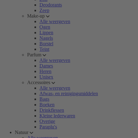
Deodorants
Zeep
Make-up
Alle weergeven
Ogen
Lippen
Nagels
Borstel
Teint
Parfum
Alle weergeven
Dames
Heren
Unisex
Accessoires
Alle weergeven
Afwas- en reinigingsmiddelen
Bags
Boeken
Drinkflessen
Kleine lederwaren
Overige
Paraplu's
Natuur
Alle weergeven