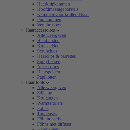
Haarknipkammen
Hoofdmassageborstels
Kammen voor krullend haar
Puntkammen
Vent brushes
Haaraccessoires
Alle weergeven
Haarbanden
Krulspelden
Scrunchies
Haarclips & barrettes
Sprayflessen
Accessoires
Haarspelden
Papillotten
Haar-tools
Alle weergeven
Stijltang
Krultangen
Warmterollers
Föhns
Tondeuses
Föhnborstels
Föhns met diffuser
Kapmantels