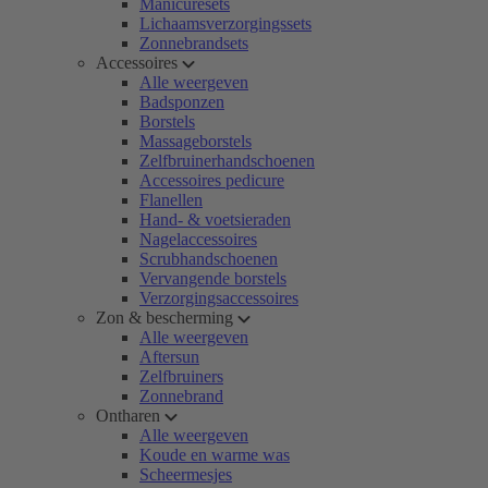
Manicuresets
Lichaamsverzorgingssets
Zonnebrandsets
Accessoires
Alle weergeven
Badsponzen
Borstels
Massageborstels
Zelfbruinerhandschoenen
Accessoires pedicure
Flanellen
Hand- & voetsieraden
Nagelaccessoires
Scrubhandschoenen
Vervangende borstels
Verzorgingsaccessoires
Zon & bescherming
Alle weergeven
Aftersun
Zelfbruiners
Zonnebrand
Ontharen
Alle weergeven
Koude en warme was
Scheermesjes