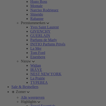
Hugo Boss
Montale
Narciso Rodriguez
Shiseido
Rabanne
Premiummerken
Yves Saint Laurent
GIVENCHY
GUERLAIN
Parfums de Marly
INITIO Parfums Privés
La Mer
Tom Ford
Eisenberg
Nieuw
Widian
IRÄYE
NEST NEW YORK
La Prairie
TYPEBEA
Sale & Bestsellers
☀️ Zomer
Alle weergeven
Highlights
Travel Essentials