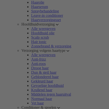
Haarolie
Haarserum
Spraybehandeling
Leave-in conditioner
Haarverzorgingsset
Hoofdhuidverzorging
Alle weergeven
Hoofdhuid olie
Scalp scrub
Hair tonic
Zonnebrand & verzorging
Verzorging volgens haartype
Alle weergeven
Anti-frizz
Anti-roos
Droog haar
Dun & steil haar
Geblondeerd haar
Gekleurd haar
Gevoelige hoofdhuid
Krullend haar
Middelen tegen haaruitval
Normaal haar
Vet haar
Conditioner & spoelen