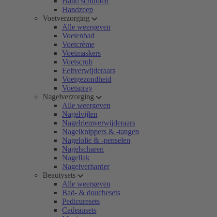
Hand scrubben
Handzeep
Voetverzorging
Alle weergeven
Voetenbad
Voetcrème
Voetmaskers
Voetscrub
Eeltverwijderaars
Voetgezondheid
Voetspray
Nagelverzorging
Alle weergeven
Nagelvijlen
Nagelriemverwijderaars
Nagelknippers & -tangen
Nagelolie & -penselen
Nagelscharen
Nagellak
Nagelverharder
Beautysets
Alle weergeven
Bad- & douchesets
Pedicuresets
Cadeausets