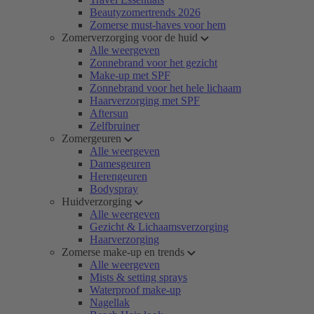
Beautyzomertrends 2026
Zomerse must-haves voor hem
Zomerverzorging voor de huid
Alle weergeven
Zonnebrand voor het gezicht
Make-up met SPF
Zonnebrand voor het hele lichaam
Haarverzorging met SPF
Aftersun
Zelfbruiner
Zomergeuren
Alle weergeven
Damesgeuren
Herengeuren
Bodyspray
Huidverzorging
Alle weergeven
Gezicht & Lichaamsverzorging
Haarverzorging
Zomerse make-up en trends
Alle weergeven
Mists & setting sprays
Waterproof make-up
Nagellak