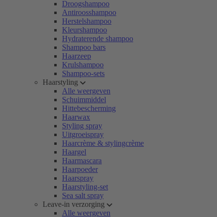
Droogshampoo
Antiroosshampoo
Herstelshampoo
Kleurshampoo
Hydraterende shampoo
Shampoo bars
Haarzeep
Krulshampoo
Shampoo-sets
Haarstyling
Alle weergeven
Schuimmiddel
Hittebescherming
Haarwax
Styling spray
Uitgroeispray
Haarcrème & stylingcrème
Haargel
Haarmascara
Haarpoeder
Haarspray
Haarstyling-set
Sea salt spray
Leave-in verzorging
Alle weergeven