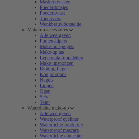
Maskerkwasten
Poederdonsjes
Poederkwast
Toepassers
Wenkbrauwborsteltje
Make-up accessoires
Alle weergeven
Puntenslijpers
Make-up spiegels
Make-up tas
Lege make-uppaletten
Make-upsponzen
Blotting Paper
Konjac spons
Nagels
Lippen
Ogen
Sets
Teint
Waterdichte make-up
Alle weergeven
Waterproof eyeliner
Waterdichte fundering
Waterproof mascara
Waterdichte concealer