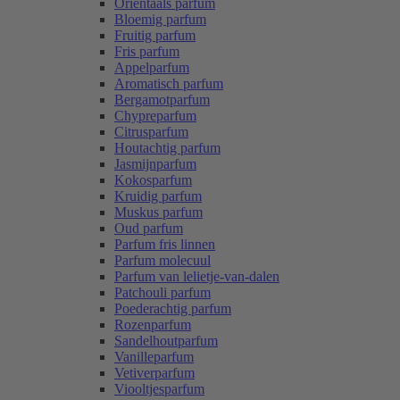
Oriëntaals parfum
Bloemig parfum
Fruitig parfum
Fris parfum
Appelparfum
Aromatisch parfum
Bergamotparfum
Chypreparfum
Citrusparfum
Houtachtig parfum
Jasmijnparfum
Kokosparfum
Kruidig parfum
Muskus parfum
Oud parfum
Parfum fris linnen
Parfum molecuul
Parfum van lelietje-van-dalen
Patchouli parfum
Poederachtig parfum
Rozenparfum
Sandelhoutparfum
Vanilleparfum
Vetiverparfum
Viooltjesparfum