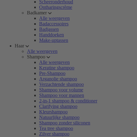
Scheeronderhoud
Ontharingscrème
Badkamer
Alle weergeven
Badaccessoires
Badjassen
Handdoeken
Make-uptassen
Haar
Alle weergeven
Shampoo
Alle weergeven
Keratine shampoo
Pre-Shampoo
Arganolie shampoo
Verzachtende shampoo
Shampoo voor volume
Shampoo voor mannen
2-in-1 shampoo & conditioner
Clarifying shampoo
Kleurshampoo
Natuurlijke shampoo
Shampoo zonder siliconen
Tea tree shampoo
Zilver shampoo