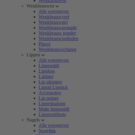
Wenkbrauwen
Wenkbrauwen
Alle weergeven
Wenkbrauwverf
Wenkbrauwgel
Wenkbrauwpomade
Wenkbrauw poeder
Wenkbrauwpotloden
Pincet
Wenkbrauwscharen
Lippen
Alle weergeven
Lippenstift
Lipgloss
Lipliner
Lip plumper
Liquid Lipstick
Accessoires
Lip primer
Lippenbalsem
Matte lippenstift
Lippenstiftsets
Nagels
Alle weergeven
Nagellak