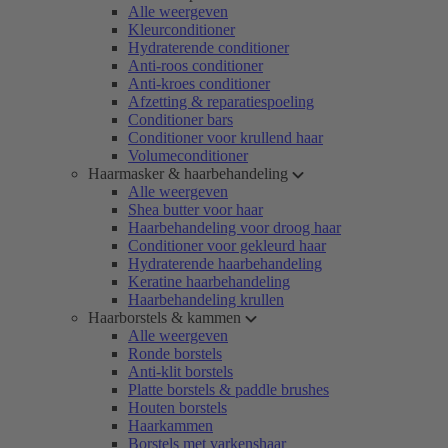
Alle weergeven
Kleurconditioner
Hydraterende conditioner
Anti-roos conditioner
Anti-kroes conditioner
Afzetting & reparatiespoeling
Conditioner bars
Conditioner voor krullend haar
Volumeconditioner
Haarmasker & haarbehandeling
Alle weergeven
Shea butter voor haar
Haarbehandeling voor droog haar
Conditioner voor gekleurd haar
Hydraterende haarbehandeling
Keratine haarbehandeling
Haarbehandeling krullen
Haarborstels & kammen
Alle weergeven
Ronde borstels
Anti-klit borstels
Platte borstels & paddle brushes
Houten borstels
Haarkammen
Borstels met varkenshaar