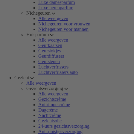
Luxe damesparfum
Luxe herenparfum
Nichegeuren
Alle weergeven
Nichegeuren voor vrouwen
Nichegeuren voor mannen
Huisparfum
Alle weergeven
Geurkaarsen
Geurstokjes
Geurdiffusers
Geurstenen
Luchtverfrissers
Luchtverfrissers auto
Gezicht
Alle weergeven
Gezichtsverzorging
Alle weergeven
Gezichtscrème
Antirimpelcrème
Dagcrème
Nachtcrème
Gezichtsolie
24-uurs gezichtsverzorging
Anti-puistjesverzorging