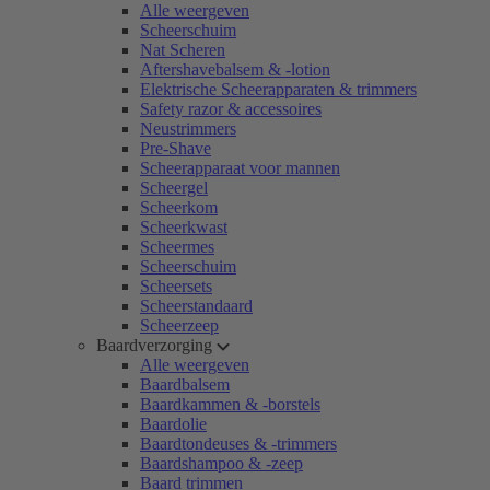
Alle weergeven
Scheerschuim
Nat Scheren
Aftershavebalsem & -lotion
Elektrische Scheerapparaten & trimmers
Safety razor & accessoires
Neustrimmers
Pre-Shave
Scheerapparaat voor mannen
Scheergel
Scheerkom
Scheerkwast
Scheermes
Scheerschuim
Scheersets
Scheerstandaard
Scheerzeep
Baardverzorging
Alle weergeven
Baardbalsem
Baardkammen & -borstels
Baardolie
Baardtondeuses & -trimmers
Baardshampoo & -zeep
Baard trimmen