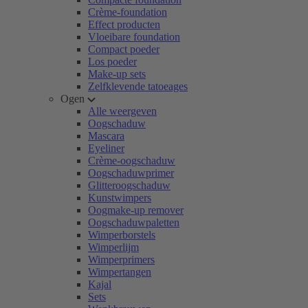
Crème-foundation
Effect producten
Vloeibare foundation
Compact poeder
Los poeder
Make-up sets
Zelfklevende tatoeages
Ogen
Alle weergeven
Oogschaduw
Mascara
Eyeliner
Crème-oogschaduw
Oogschaduwprimer
Glitteroogschaduw
Kunstwimpers
Oogmake-up remover
Oogschaduwpaletten
Wimperborstels
Wimperlijm
Wimperprimers
Wimpertangen
Kajal
Sets