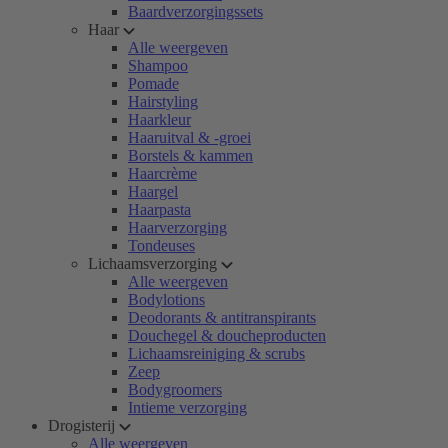
Baardverzorgingssets
Haar
Alle weergeven
Shampoo
Pomade
Hairstyling
Haarkleur
Haaruitval & -groei
Borstels & kammen
Haarcrème
Haargel
Haarpasta
Haarverzorging
Tondeuses
Lichaamsverzorging
Alle weergeven
Bodylotions
Deodorants & antitranspirants
Douchegel & doucheproducten
Lichaamsreiniging & scrubs
Zeep
Bodygroomers
Intieme verzorging
Drogisterij
Alle weergeven