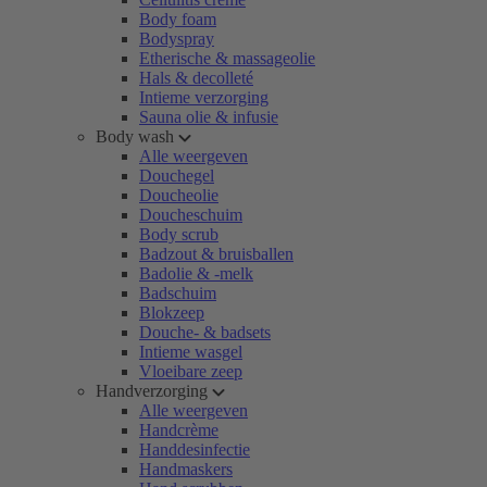
Body foam
Bodyspray
Etherische & massageolie
Hals & decolleté
Intieme verzorging
Sauna olie & infusie
Body wash
Alle weergeven
Douchegel
Doucheolie
Doucheschuim
Body scrub
Badzout & bruisballen
Badolie & -melk
Badschuim
Blokzeep
Douche- & badsets
Intieme wasgel
Vloeibare zeep
Handverzorging
Alle weergeven
Handcrème
Handdesinfectie
Handmaskers