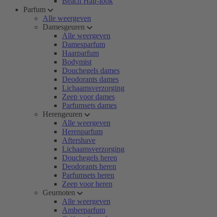
Beach Hair-look
Parfum
Alle weergeven
Damesgeuren
Alle weergeven
Damesparfum
Haarparfum
Bodymist
Douchegels dames
Deodorants dames
Lichaamsverzorging
Zeep voor dames
Parfumsets dames
Herengeuren
Alle weergeven
Herenparfum
Aftershave
Lichaamsverzorging
Douchegels heren
Deodorants heren
Parfumsets heren
Zeep voor heren
Geurnoten
Alle weergeven
Amberparfum