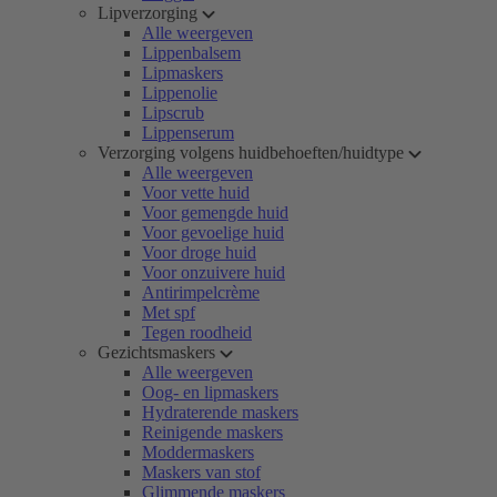
Lipverzorging
Alle weergeven
Lippenbalsem
Lipmaskers
Lippenolie
Lipscrub
Lippenserum
Verzorging volgens huidbehoeften/huidtype
Alle weergeven
Voor vette huid
Voor gemengde huid
Voor gevoelige huid
Voor droge huid
Voor onzuivere huid
Antirimpelcrème
Met spf
Tegen roodheid
Gezichtsmaskers
Alle weergeven
Oog- en lipmaskers
Hydraterende maskers
Reinigende maskers
Moddermaskers
Maskers van stof
Glimmende maskers