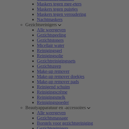
Maskers tegen mee-eters
Maskers tegen puistjes
Maskers tegen veroudering
Nachtmaskers
Gezichtsreinigers
Alle weergeven
Gezichtspeeling
Gezichtstoners
Micellair water
Reinigingsgel
Reinigingsolie
Gezichtreinigingssets
Gezichtszeep
Make-up remover
Make-up remover doekjes
Make-up remover pads
Reinigend schuim
Reinigingscrème
Reinigingsmelk
Reinigingspoeder
Beautyapparatuur en -accessoires
Alle weergeven
Gezichtsmassage
Borstels voor gezichtsreiniging
Gezichtsreinigers