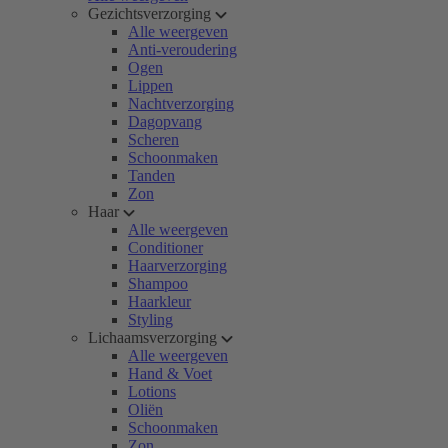
Gezichtsverzorging
Alle weergeven
Anti-veroudering
Ogen
Lippen
Nachtverzorging
Dagopvang
Scheren
Schoonmaken
Tanden
Zon
Haar
Alle weergeven
Conditioner
Haarverzorging
Shampoo
Haarkleur
Styling
Lichaamsverzorging
Alle weergeven
Hand & Voet
Lotions
Oliën
Schoonmaken
Zon