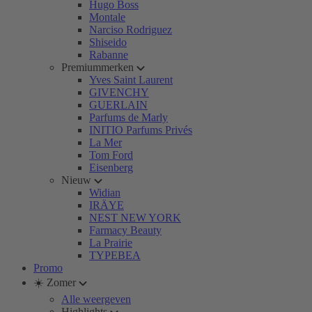
Hugo Boss
Montale
Narciso Rodriguez
Shiseido
Rabanne
Premiummerken
Yves Saint Laurent
GIVENCHY
GUERLAIN
Parfums de Marly
INITIO Parfums Privés
La Mer
Tom Ford
Eisenberg
Nieuw
Widian
IRÄYE
NEST NEW YORK
Farmacy Beauty
La Prairie
TYPEBEA
Promo
☀️ Zomer
Alle weergeven
Highlights