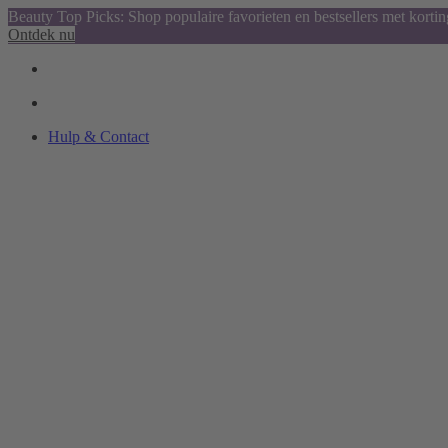
Beauty Top Picks: Shop populaire favorieten en bestsellers met kortin
Ontdek nu
Hulp & Contact