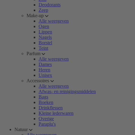
Deodorants
Zeep
Make-up
Alle weergeven
Ogen
Lippen
Nagels
Borstel
Teint
Parfum
Alle weergeven
Dames
Heren
Unisex
Accessoires
Alle weergeven
Afwas- en reinigingsmiddelen
Bags
Boeken
Drinkflessen
Kleine lederwaren
Overige
Paraplu's
Natuur
Alle weergeven