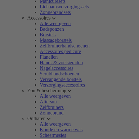
Manicuresets
Lichaamsverzorgingssets
Zonnebrandsets
Accessoires
Alle weergeven
Badsponzen
Borstels
Massageborstels
Zelfbruinerhandschoenen
Accessoires pedicure
Flanellen
Hand- & voetsieraden
Nagelaccessoires
Scrubhandschoenen
Vervangende borstels
Verzorgingsaccessoires
Zon & bescherming
Alle weergeven
Aftersun
Zelfbruiners
Zonnebrand
Ontharen
Alle weergeven
Koude en warme was
Scheermesjes