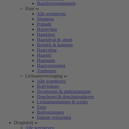
Baardverzorgingssets
Haar
Alle weergeven
Shampoo
Pomade
Hairstyling
Haarkleur
Haaruitval & -groei
Borstels & kammen
Haarcrème
Haargel
Haarpasta
Haarverzorging
Tondeuses
Lichaamsverzorging
Alle weergeven
Bodylotions
Deodorants & antitranspirants
Douchegel & doucheproducten
Lichaamsreiniging & scrubs
Zeep
Bodygroomers
Intieme verzorging
Drogisterij
Alle weergeven