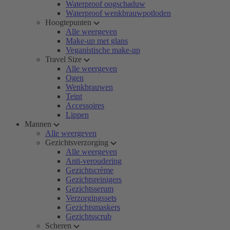
Waterproof oogschaduw
Waterproof wenkbrauwpotloden
Hoogtepunten
Alle weergeven
Make-up met glans
Veganistische make-up
Travel Size
Alle weergeven
Ogen
Wenkbrauwen
Teint
Accessoires
Lippen
Mannen
Alle weergeven
Gezichtsverzorging
Alle weergeven
Anti-veroudering
Gezichtscrème
Gezichtsreinigers
Gezichtsserum
Verzorgingssets
Gezichtsmaskers
Gezichtsscrub
Scheren