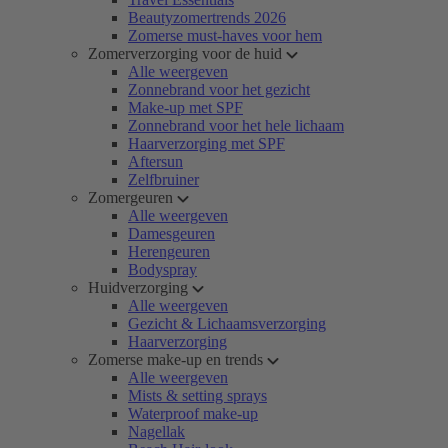
Beautyzomertrends 2026
Zomerse must-haves voor hem
Zomerverzorging voor de huid
Alle weergeven
Zonnebrand voor het gezicht
Make-up met SPF
Zonnebrand voor het hele lichaam
Haarverzorging met SPF
Aftersun
Zelfbruiner
Zomergeuren
Alle weergeven
Damesgeuren
Herengeuren
Bodyspray
Huidverzorging
Alle weergeven
Gezicht & Lichaamsverzorging
Haarverzorging
Zomerse make-up en trends
Alle weergeven
Mists & setting sprays
Waterproof make-up
Nagellak