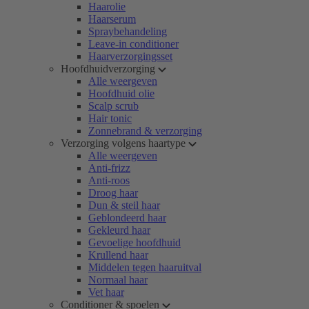
Haarolie
Haarserum
Spraybehandeling
Leave-in conditioner
Haarverzorgingsset
Hoofdhuidverzorging
Alle weergeven
Hoofdhuid olie
Scalp scrub
Hair tonic
Zonnebrand & verzorging
Verzorging volgens haartype
Alle weergeven
Anti-frizz
Anti-roos
Droog haar
Dun & steil haar
Geblondeerd haar
Gekleurd haar
Gevoelige hoofdhuid
Krullend haar
Middelen tegen haaruitval
Normaal haar
Vet haar
Conditioner & spoelen