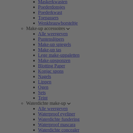
Maskerkwasten
Poederdonsjes
Poederkwast
Toepassers
Wenkbrauwborsteltje
Make-up accessoires
Alle weergeven
Puntenslijpers
Make-up spiegels
Make-up tas
Lege make-uppaletten
Make-upsponzen
Blotting Paper
Konjac spons
Nagels
Lippen
Ogen
Sets
Teint
Waterdichte make-up
Alle weergeven
Waterproof eyeliner
Waterdichte fundering
Waterproof mascara
Waterdichte concealer