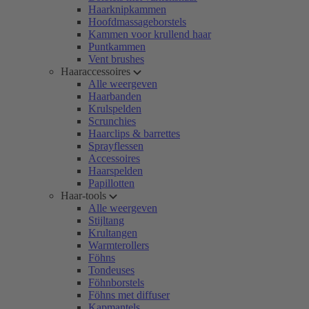
Haarknipkammen
Hoofdmassageborstels
Kammen voor krullend haar
Puntkammen
Vent brushes
Haaraccessoires
Alle weergeven
Haarbanden
Krulspelden
Scrunchies
Haarclips & barrettes
Sprayflessen
Accessoires
Haarspelden
Papillotten
Haar-tools
Alle weergeven
Stijltang
Krultangen
Warmterollers
Föhns
Tondeuses
Föhnborstels
Föhns met diffuser
Kapmantels