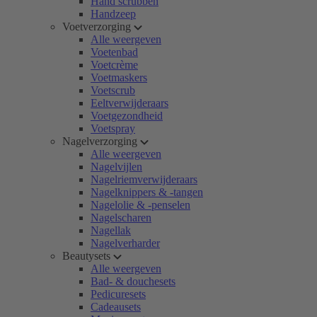
Hand scrubben
Handzeep
Voetverzorging
Alle weergeven
Voetenbad
Voetcrème
Voetmaskers
Voetscrub
Eeltverwijderaars
Voetgezondheid
Voetspray
Nagelverzorging
Alle weergeven
Nagelvijlen
Nagelriemverwijderaars
Nagelknippers & -tangen
Nagelolie & -penselen
Nagelscharen
Nagellak
Nagelverharder
Beautysets
Alle weergeven
Bad- & douchesets
Pedicuresets
Cadeausets