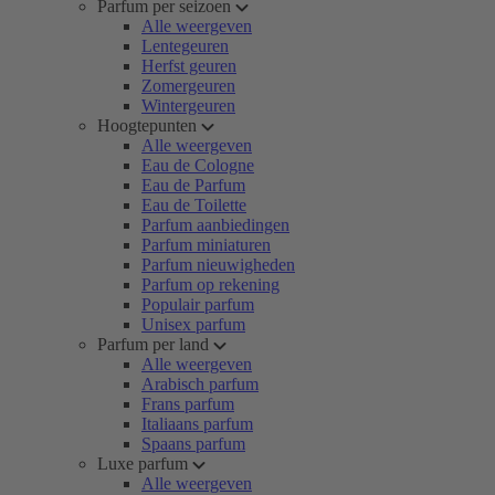
Parfum per seizoen
Alle weergeven
Lentegeuren
Herfst geuren
Zomergeuren
Wintergeuren
Hoogtepunten
Alle weergeven
Eau de Cologne
Eau de Parfum
Eau de Toilette
Parfum aanbiedingen
Parfum miniaturen
Parfum nieuwigheden
Parfum op rekening
Populair parfum
Unisex parfum
Parfum per land
Alle weergeven
Arabisch parfum
Frans parfum
Italiaans parfum
Spaans parfum
Luxe parfum
Alle weergeven