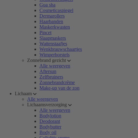
Gua sha
Cosmeticaspiegel
Dermarollers
Haarbanden
Maskerkwasten
Pincet
Slaapmaskers
Wattenstaafjes
Wenkbrauwschaartjes
Wimperborstels
Zonnebrand gezicht
Alle weergeven
Aftersun
Zelfbruiners
Zonnebrandcrème
Make-up van de zon
Lichaam
Alle weergeven
Lichaamsverzorging
Alle weergeven
Bodylotion
Deodorant
Bodybutter
Body oil
Cellulitis creme