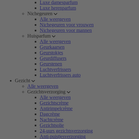
Luxe damesparfum
Luxe herenparfum
Nichegeuren
Alle weergeven
Nichegeuren voor vrouwen
Nichegeuren voor mannen
Huisparfum
Alle weergeven
Geurkaarsen
Geurstokjes
Geurdiffusers
Geurstenen
Luchtverfrissers
Luchtverfrissers auto
Gezicht
Alle weergeven
Gezichtsverzorging
Alle weergeven
Gezichtscrème
Antirimpelcrème
Dagcrème
Nachtcrème
Gezichtsolie
24-uurs gezichtsverzorging
Anti-puistjesverzorging