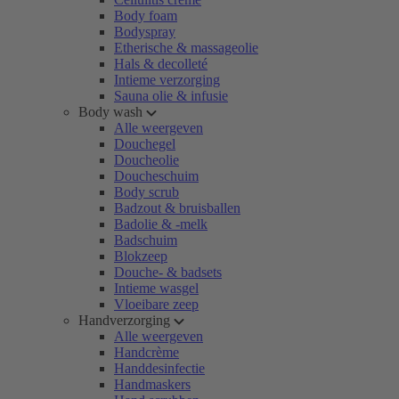
Body foam
Bodyspray
Etherische & massageolie
Hals & decolleté
Intieme verzorging
Sauna olie & infusie
Body wash
Alle weergeven
Douchegel
Doucheolie
Doucheschuim
Body scrub
Badzout & bruisballen
Badolie & -melk
Badschuim
Blokzeep
Douche- & badsets
Intieme wasgel
Vloeibare zeep
Handverzorging
Alle weergeven
Handcrème
Handdesinfectie
Handmaskers