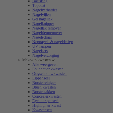
Basislaag
Topcoat
Nagelverharder
Nagelvijlen
Gel nagellak
Nagelknipper
Nagellak remover
Nagelriemremover
Nagelschaar
Nepnagels & nageldesign
UV-lampen
Nagelsets
Nagelverzorging
Make-up kwasten
Alle weergeven
Foundationkwasten
Oogschaduwkwasten
Lippenseel
Borstelreiniger
Blush kwasten
Borstelzakken
Concealerkwasten
Eyeliner penseel
Highlighter kwast
Kwastensets