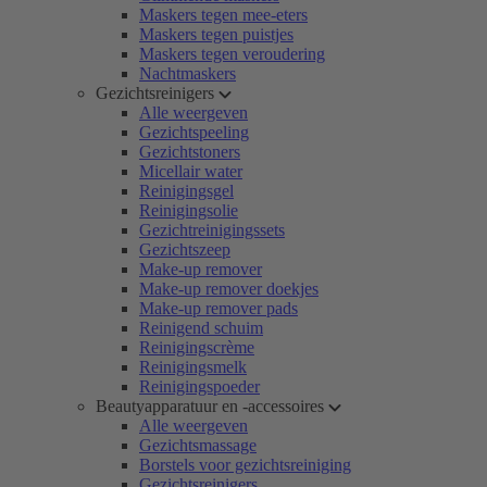
Maskers tegen mee-eters
Maskers tegen puistjes
Maskers tegen veroudering
Nachtmaskers
Gezichtsreinigers
Alle weergeven
Gezichtspeeling
Gezichtstoners
Micellair water
Reinigingsgel
Reinigingsolie
Gezichtreinigingssets
Gezichtszeep
Make-up remover
Make-up remover doekjes
Make-up remover pads
Reinigend schuim
Reinigingscrème
Reinigingsmelk
Reinigingspoeder
Beautyapparatuur en -accessoires
Alle weergeven
Gezichtsmassage
Borstels voor gezichtsreiniging
Gezichtsreinigers