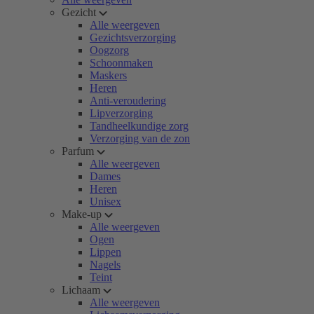
Gezicht
Alle weergeven
Gezichtsverzorging
Oogzorg
Schoonmaken
Maskers
Heren
Anti-veroudering
Lipverzorging
Tandheelkundige zorg
Verzorging van de zon
Parfum
Alle weergeven
Dames
Heren
Unisex
Make-up
Alle weergeven
Ogen
Lippen
Nagels
Teint
Lichaam
Alle weergeven