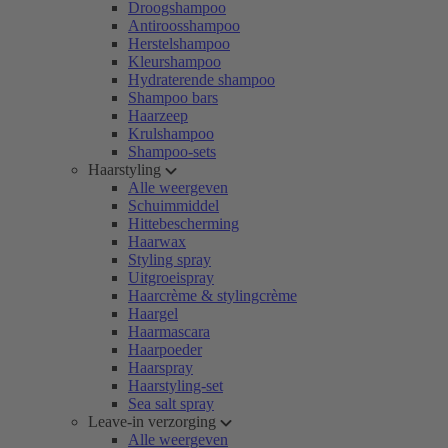
Droogshampoo
Antiroosshampoo
Herstelshampoo
Kleurshampoo
Hydraterende shampoo
Shampoo bars
Haarzeep
Krulshampoo
Shampoo-sets
Haarstyling
Alle weergeven
Schuimmiddel
Hittebescherming
Haarwax
Styling spray
Uitgroeispray
Haarcrème & stylingcrème
Haargel
Haarmascara
Haarpoeder
Haarspray
Haarstyling-set
Sea salt spray
Leave-in verzorging
Alle weergeven