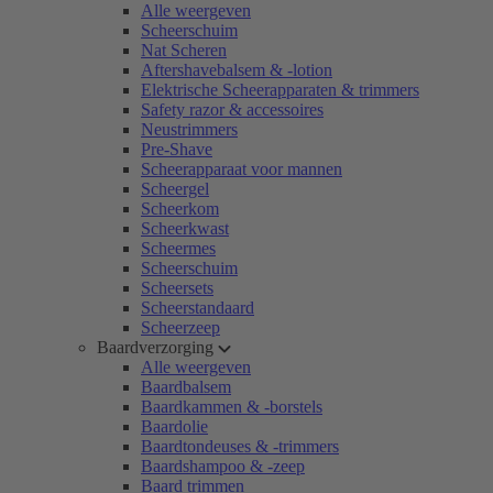
Alle weergeven
Scheerschuim
Nat Scheren
Aftershavebalsem & -lotion
Elektrische Scheerapparaten & trimmers
Safety razor & accessoires
Neustrimmers
Pre-Shave
Scheerapparaat voor mannen
Scheergel
Scheerkom
Scheerkwast
Scheermes
Scheerschuim
Scheersets
Scheerstandaard
Scheerzeep
Baardverzorging
Alle weergeven
Baardbalsem
Baardkammen & -borstels
Baardolie
Baardtondeuses & -trimmers
Baardshampoo & -zeep
Baard trimmen