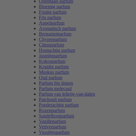
Oriëntaals parfum
Bloemig parfum
Fruitig parfum
Fris parfum
Appelparfum
Aromatisch parfum
Bergamotparfum
Chypreparfum
Citrusparfum
Houtachtig parfum
Jasmijnparfum
Kokosparfum
Kruidig parfum
Muskus parfum
Oud parfum
Parfum fris linnen
Parfum molecuul
Parfum van lelietje-van-dalen
Patchouli parfum
Poederachtig parfum
Rozenparfum
Sandelhoutparfum
Vanilleparfum
Vetiverparfum
Viooltjesparfum