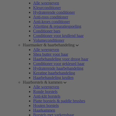
Alle weergeven
Kleurconditioner
Hydraterende conditioner
Anti-roos conditioner
Anti-kroes conditioner
Afzetting & reparatiespoeling
Conditioner bars
Conditioner voor krullend haar
Volumeconditioner
Haarmasker & haarbehandeling
Alle weergeven
Shea butter voor haar
Haarbehandeling voor droog haar
Conditioner voor gekleurd haar
Hydraterende haarbehandeling
Keratine haarbehandeling
Haarbehandeling krullen
Haarborstels & kammen
Alle weergeven
Ronde borstels
Anti-klit borstels
Platte borstels & paddle brushes
Houten borstels
Haarkammen
Borstels met varkenshaar