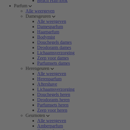
Beach Hair-look
Parfum
Alle weergeven
Damesgeuren
Alle weergeven
Damesparfum
Haarparfum
Bodymist
Douchegels dames
Deodorants dames
Lichaamsverzorging
Zeep voor dames
Parfumsets dames
Herengeuren
Alle weergeven
Herenparfum
Aftershave
Lichaamsverzorging
Douchegels heren
Deodorants heren
Parfumsets heren
Zeep voor heren
Geurnoten
Alle weergeven
Amberparfum