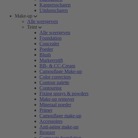
Kappersscharen
Uitdunscharen
Make-up
Alle weergeven
Teint
Alle weergeven
Foundation
Concealer
Poeder
Blush
Markeerstift
BB- & CC-Cream
Camouflage Make-up
Color correctors
Contour palette
Contouring
Fixing sprays & powders
Make-up remover
Mineraal poeder
Primer
Camouflage make-up
Accessoires
Anti-aging make-up
Bronzer
Compacte foundation