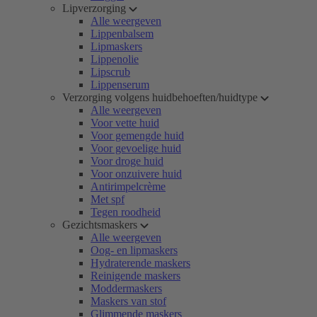
Lipverzorging
Alle weergeven
Lippenbalsem
Lipmaskers
Lippenolie
Lipscrub
Lippenserum
Verzorging volgens huidbehoeften/huidtype
Alle weergeven
Voor vette huid
Voor gemengde huid
Voor gevoelige huid
Voor droge huid
Voor onzuivere huid
Antirimpelcrème
Met spf
Tegen roodheid
Gezichtsmaskers
Alle weergeven
Oog- en lipmaskers
Hydraterende maskers
Reinigende maskers
Moddermaskers
Maskers van stof
Glimmende maskers