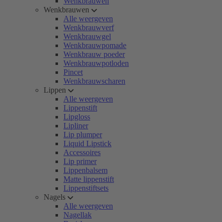
Wenkbrauwen
Wenkbrauwen
Alle weergeven
Wenkbrauwverf
Wenkbrauwgel
Wenkbrauwpomade
Wenkbrauw poeder
Wenkbrauwpotloden
Pincet
Wenkbrauwscharen
Lippen
Alle weergeven
Lippenstift
Lipgloss
Lipliner
Lip plumper
Liquid Lipstick
Accessoires
Lip primer
Lippenbalsem
Matte lippenstift
Lippenstiftsets
Nagels
Alle weergeven
Nagellak