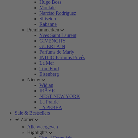
Hugo Boss
Montale
Narciso Rodriguez
Shiseido
Rabanne
Premiummerken
Yves Saint Laurent
GIVENCHY
GUERLAIN
Parfums de Marly
INITIO Parfums Privés
La Mer
Tom Ford
Eisenberg
Nieuw
Widian
IRÄYE
NEST NEW YORK
La Prairie
TYPEBEA
Sale & Bestsellers
☀️ Zomer
Alle weergeven
Highlights
Travel Essentials