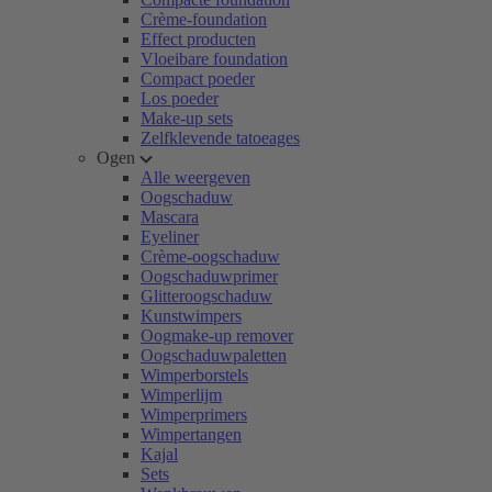
Crème-foundation
Effect producten
Vloeibare foundation
Compact poeder
Los poeder
Make-up sets
Zelfklevende tatoeages
Ogen
Alle weergeven
Oogschaduw
Mascara
Eyeliner
Crème-oogschaduw
Oogschaduwprimer
Glitteroogschaduw
Kunstwimpers
Oogmake-up remover
Oogschaduwpaletten
Wimperborstels
Wimperlijm
Wimperprimers
Wimpertangen
Kajal
Sets