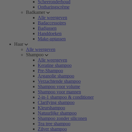
Scheeronderhoud
Ontharingscrème
Badkamer
Alle weergeven
Badaccessoires
Badjassen
Handdoeken
Make-uptassen
Haar
Alle weergeven
Shampoo
Alle weergeven
Keratine shampoo
Pre-Shampoo
Arganolie shampoo
Verzachtende shampoo
Shampoo voor volume
Shampoo voor mannen
2-in-1 shampoo & conditioner
Clarifying shampoo
Kleurshampoo
Natuurlijke shampoo
Shampoo zonder siliconen
Tea tree shampoo
Zilver shampoo