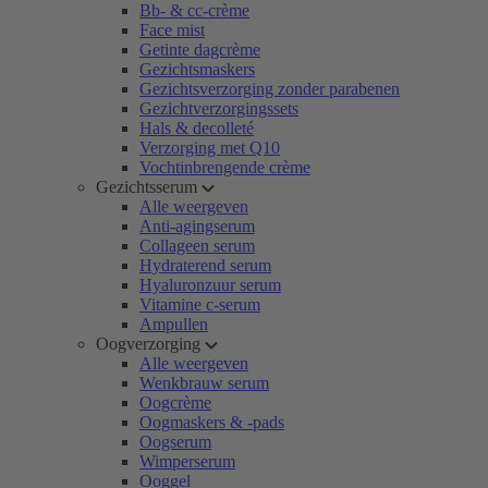
Bb- & cc-crème
Face mist
Getinte dagcrème
Gezichtsmaskers
Gezichtsverzorging zonder parabenen
Gezichtverzorgingssets
Hals & decolleté
Verzorging met Q10
Vochtinbrengende crème
Gezichtsserum
Alle weergeven
Anti-agingserum
Collageen serum
Hydraterend serum
Hyaluronzuur serum
Vitamine c-serum
Ampullen
Oogverzorging
Alle weergeven
Wenkbrauw serum
Oogcrème
Oogmaskers & -pads
Oogserum
Wimperserum
Ooggel