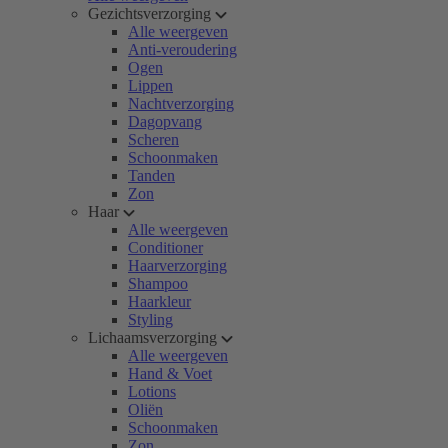
Gezichtsverzorging
Alle weergeven
Anti-veroudering
Ogen
Lippen
Nachtverzorging
Dagopvang
Scheren
Schoonmaken
Tanden
Zon
Haar
Alle weergeven
Conditioner
Haarverzorging
Shampoo
Haarkleur
Styling
Lichaamsverzorging
Alle weergeven
Hand & Voet
Lotions
Oliën
Schoonmaken
Zon