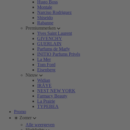
Hugo Boss
Montale
Narciso Rodriguez
Shiseido
Rabanne
Premiummerken
Yves Saint Laurent
GIVENCHY
GUERLAIN
Parfums de Marly
INITIO Parfums Privés
La Mer
Tom Ford
Eisenberg
Nieuw
Widian
IRÄYE
NEST NEW YORK
Farmacy Beauty
La Prairie
TYPEBEA
Promo
☀️ Zomer
Alle weergeven
Highlights