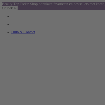
Beauty Top Picks: Shop populaire favorieten en bestsellers met kortin
Ontdek nu
Hulp & Contact