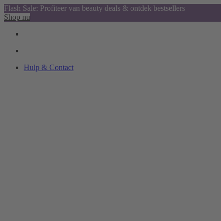
Flash Sale: Profiteer van beauty deals & ontdek bestsellers
Shop nu
Hulp & Contact