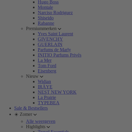
Hugo Boss
Montale
Narciso Rodriguez
Shiseido
Rabanne
Premiummerken
Yves Saint Laurent
GIVENCHY
GUERLAIN
Parfums de Marly
INITIO Parfums Privés
La Mer
Tom Ford
Eisenberg
Nieuw
Widian
IRÄYE
NEST NEW YORK
La Prairie
TYPEBEA
Sale & Bestsellers
☀️ Zomer
Alle weergeven
Highlights
Travel Essentials