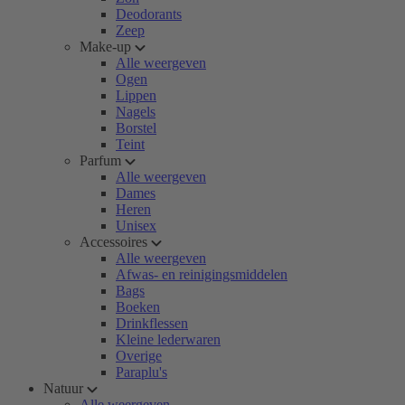
Deodorants
Zeep
Make-up
Alle weergeven
Ogen
Lippen
Nagels
Borstel
Teint
Parfum
Alle weergeven
Dames
Heren
Unisex
Accessoires
Alle weergeven
Afwas- en reinigingsmiddelen
Bags
Boeken
Drinkflessen
Kleine lederwaren
Overige
Paraplu's
Natuur
Alle weergeven