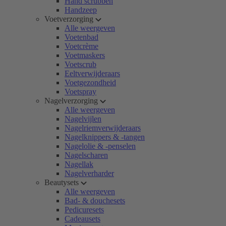
Hand scrubben
Handzeep
Voetverzorging
Alle weergeven
Voetenbad
Voetcrème
Voetmaskers
Voetscrub
Eeltverwijderaars
Voetgezondheid
Voetspray
Nagelverzorging
Alle weergeven
Nagelvijlen
Nagelriemverwijderaars
Nagelknippers & -tangen
Nagelolie & -penselen
Nagelscharen
Nagellak
Nagelverharder
Beautysets
Alle weergeven
Bad- & douchesets
Pedicuresets
Cadeausets