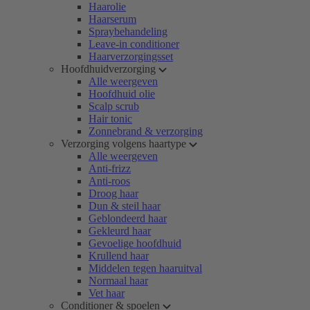
Haarolie
Haarserum
Spraybehandeling
Leave-in conditioner
Haarverzorgingsset
Hoofdhuidverzorging
Alle weergeven
Hoofdhuid olie
Scalp scrub
Hair tonic
Zonnebrand & verzorging
Verzorging volgens haartype
Alle weergeven
Anti-frizz
Anti-roos
Droog haar
Dun & steil haar
Geblondeerd haar
Gekleurd haar
Gevoelige hoofdhuid
Krullend haar
Middelen tegen haaruitval
Normaal haar
Vet haar
Conditioner & spoelen