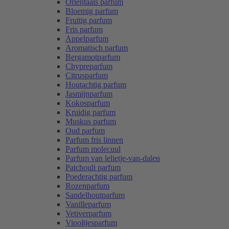
Oriëntaals parfum
Bloemig parfum
Fruitig parfum
Fris parfum
Appelparfum
Aromatisch parfum
Bergamotparfum
Chypreparfum
Citrusparfum
Houtachtig parfum
Jasmijnparfum
Kokosparfum
Kruidig parfum
Muskus parfum
Oud parfum
Parfum fris linnen
Parfum molecuul
Parfum van lelietje-van-dalen
Patchouli parfum
Poederachtig parfum
Rozenparfum
Sandelhoutparfum
Vanilleparfum
Vetiverparfum
Viooltjesparfum