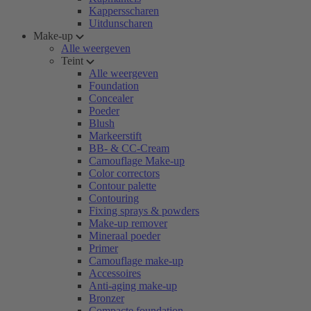
Kappersscharen
Uitdunscharen
Make-up
Alle weergeven
Teint
Alle weergeven
Foundation
Concealer
Poeder
Blush
Markeerstift
BB- & CC-Cream
Camouflage Make-up
Color correctors
Contour palette
Contouring
Fixing sprays & powders
Make-up remover
Mineraal poeder
Primer
Camouflage make-up
Accessoires
Anti-aging make-up
Bronzer
Compacte foundation