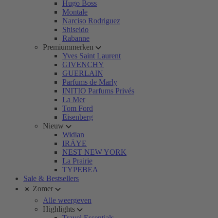
Hugo Boss
Montale
Narciso Rodriguez
Shiseido
Rabanne
Premiummerken
Yves Saint Laurent
GIVENCHY
GUERLAIN
Parfums de Marly
INITIO Parfums Privés
La Mer
Tom Ford
Eisenberg
Nieuw
Widian
IRÄYE
NEST NEW YORK
La Prairie
TYPEBEA
Sale & Bestsellers
☀️ Zomer
Alle weergeven
Highlights
Travel Essentials