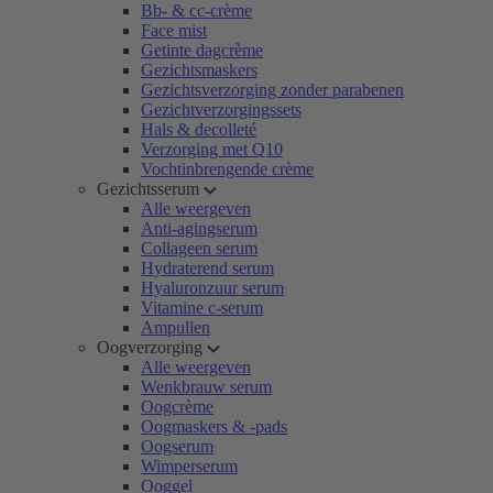
Bb- & cc-crème
Face mist
Getinte dagcrème
Gezichtsmaskers
Gezichtsverzorging zonder parabenen
Gezichtverzorgingssets
Hals & decolleté
Verzorging met Q10
Vochtinbrengende crème
Gezichtsserum
Alle weergeven
Anti-agingserum
Collageen serum
Hydraterend serum
Hyaluronzuur serum
Vitamine c-serum
Ampullen
Oogverzorging
Alle weergeven
Wenkbrauw serum
Oogcrème
Oogmaskers & -pads
Oogserum
Wimperserum
Ooggel