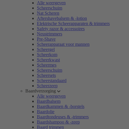
Alle weergeven
Scheerschuim
Nat Scheren
Aftershavebalsem & -lotion
Elektrische Scheerapparaten & trimmers
Safety razor & accessoires
Neustrimmers
Pre-Shave
Scheerapparaat voor mannen
Scheergel
Scheerkom
Scheerkwast
Scheermes
Scheerschuim
Scheersets
Scheerstandaard
Scheerzeep
Baardverzorging
Alle weergeven
Baardbalsem
Baardkammen & -borstels
Baardolie
Baardtondeuses & -trimmers
Baardshampoo & -zeep
Baard trimmen