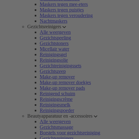
Maskers tegen mee-eters
Maskers tegen puistjes
Maskers tegen veroudering
Nachtmaskers
Gezichtsreinigers
Alle weergeven
Gezichtspeeling
Gezichtstoners
Micellair water
Reinigingsgel
Reinigingsolie
Gezichtreinigingssets
Gezichtszeep
Make-up remover
Make-up remover doekjes
Make-up remover pads
Reinigend schuim
Reinigingscrème
Reinigingsmelk
Reinigingspoeder
Beautyapparatuur en -accessoires
Alle weergeven
Gezichtsmassage
Borstels voor gezichtsreiniging
Gezichtsreinigers