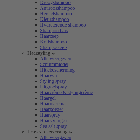
Droogshampoo
Antiroosshampoo
Herstelshampoo
Kleurshampoo
Hydraterende shampoo
Shampoo bars
Haarzeep
Krulshampoo
Shampoo-sets
Haarstyling
Alle weergeven
Schuimmiddel
Hittebescherming
Haarwax
Styling spray
Uitgroeispray
Haarcrème & stylingcrème
Haargel
Haarmascara
Haarpoeder
Haarspray
Haarstyling-set
Sea salt spray
Leave-in verzorging
Alle weergeven