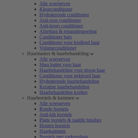
Alle weergeven
Kleurconditioner
Hydraterende conditioner
Anti-roos conditioner
Anti-kroes conditioner
Afzetting & reparatiespoeling
Conditioner bars
Conditioner voor krullend haar
Volumeconditioner
Haarmasker & haarbehandeling
Alle weergeven
Shea butter voor haar
Haarbehandeling voor droog haar
Conditioner voor gekleurd haar
Hydraterende haarbehandeling
Keratine haarbehandeling
Haarbehandeling krullen
Haarborstels & kammen
Alle weergeven
Ronde borstels
Anti-klit borstels
Platte borstels & paddle brushes
Houten borstels
Haarkammen
Borstels met varkenshaar