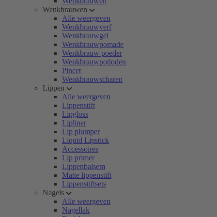
Wenkbrauwen
Wenkbrauwen
Alle weergeven
Wenkbrauwverf
Wenkbrauwgel
Wenkbrauwpomade
Wenkbrauw poeder
Wenkbrauwpotloden
Pincet
Wenkbrauwscharen
Lippen
Alle weergeven
Lippenstift
Lipgloss
Lipliner
Lip plumper
Liquid Lipstick
Accessoires
Lip primer
Lippenbalsem
Matte lippenstift
Lippenstiftsets
Nagels
Alle weergeven
Nagellak