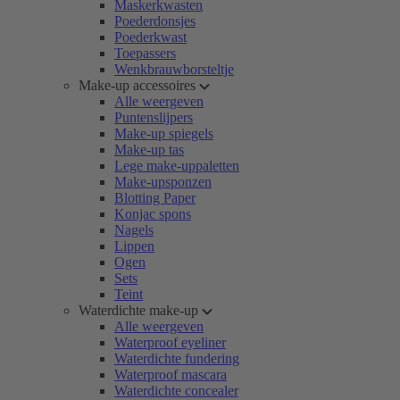
Maskerkwasten
Poederdonsjes
Poederkwast
Toepassers
Wenkbrauwborsteltje
Make-up accessoires
Alle weergeven
Puntenslijpers
Make-up spiegels
Make-up tas
Lege make-uppaletten
Make-upsponzen
Blotting Paper
Konjac spons
Nagels
Lippen
Ogen
Sets
Teint
Waterdichte make-up
Alle weergeven
Waterproof eyeliner
Waterdichte fundering
Waterproof mascara
Waterdichte concealer