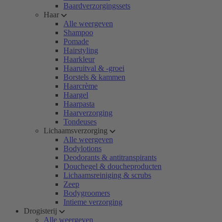
Baardverzorgingssets
Haar
Alle weergeven
Shampoo
Pomade
Hairstyling
Haarkleur
Haaruitval & -groei
Borstels & kammen
Haarcrème
Haargel
Haarpasta
Haarverzorging
Tondeuses
Lichaamsverzorging
Alle weergeven
Bodylotions
Deodorants & antitranspirants
Douchegel & doucheproducten
Lichaamsreiniging & scrubs
Zeep
Bodygroomers
Intieme verzorging
Drogisterij
Alle weergeven