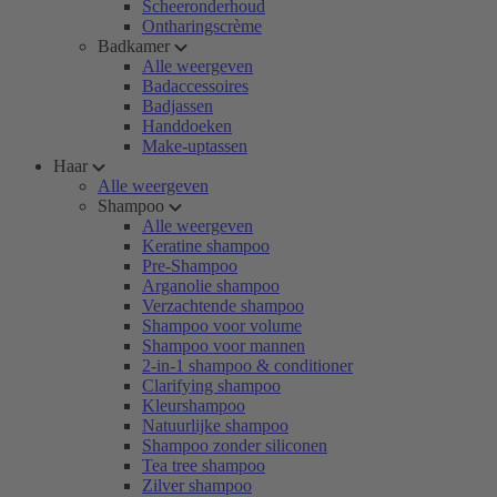
Scheeronderhoud
Ontharingscrème
Badkamer
Alle weergeven
Badaccessoires
Badjassen
Handdoeken
Make-uptassen
Haar
Alle weergeven
Shampoo
Alle weergeven
Keratine shampoo
Pre-Shampoo
Arganolie shampoo
Verzachtende shampoo
Shampoo voor volume
Shampoo voor mannen
2-in-1 shampoo & conditioner
Clarifying shampoo
Kleurshampoo
Natuurlijke shampoo
Shampoo zonder siliconen
Tea tree shampoo
Zilver shampoo