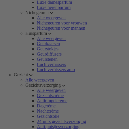
Luxe damesparfum
Luxe herenparfum
Nichegeuren
Alle weergeven
Nichegeuren voor vrouwen
Nichegeuren voor mannen
Huisparfum
Alle weergeven
Geurkaarsen
Geurstokjes
Geurdiffusers
Geurstenen
Luchtverfrissers
Luchtverfrissers auto
Gezicht
Alle weergeven
Gezichtsverzorging
Alle weergeven
Gezichtscrème
Antirimpelcrème
Dagcrème
Nachtcrème
Gezichtsolie
24-uurs gezichtsverzorging
Anti-puistjesverzorging