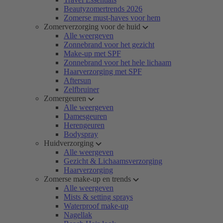
Beautyzomertrends 2026
Zomerse must-haves voor hem
Zomerverzorging voor de huid
Alle weergeven
Zonnebrand voor het gezicht
Make-up met SPF
Zonnebrand voor het hele lichaam
Haarverzorging met SPF
Aftersun
Zelfbruiner
Zomergeuren
Alle weergeven
Damesgeuren
Herengeuren
Bodyspray
Huidverzorging
Alle weergeven
Gezicht & Lichaamsverzorging
Haarverzorging
Zomerse make-up en trends
Alle weergeven
Mists & setting sprays
Waterproof make-up
Nagellak