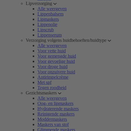
Lipverzorging
Alle weergeven
Lippenbalsem
Lipmaskers
Lippenolie
Lipscrub
Lippenserum
Verzorging volgens huidbehoeften/huidtype
Alle weergeven
Voor vette huid
Voor gemengde huid
Voor gevoelige huid
Voor droge huid
Voor onzuivere huid
Antirimpelcrème
Met spf
Tegen roodheid
Gezichtsmaskers
Alle weergeven
Oog- en lipmaskers
Hydraterende maskers
Reinigende maskers
Moddermaskers
Maskers van stof
Glimmende maskers