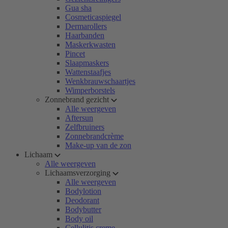
Gua sha
Cosmeticaspiegel
Dermarollers
Haarbanden
Maskerkwasten
Pincet
Slaapmaskers
Wattenstaafjes
Wenkbrauwschaartjes
Wimperborstels
Zonnebrand gezicht
Alle weergeven
Aftersun
Zelfbruiners
Zonnebrandcrème
Make-up van de zon
Lichaam
Alle weergeven
Lichaamsverzorging
Alle weergeven
Bodylotion
Deodorant
Bodybutter
Body oil
Cellulitis creme