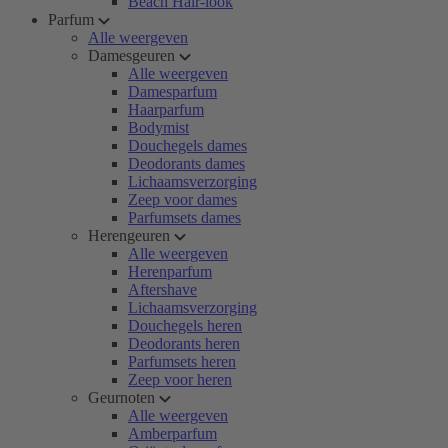
Beach Hair-look
Parfum
Alle weergeven
Damesgeuren
Alle weergeven
Damesparfum
Haarparfum
Bodymist
Douchegels dames
Deodorants dames
Lichaamsverzorging
Zeep voor dames
Parfumsets dames
Herengeuren
Alle weergeven
Herenparfum
Aftershave
Lichaamsverzorging
Douchegels heren
Deodorants heren
Parfumsets heren
Zeep voor heren
Geurnoten
Alle weergeven
Amberparfum