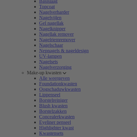
Basislaag
Topcoat
Nagelverharder
Nagelvijlen
Gel nagellak
Nagelknipper
Nagellak remover
Nagelriemremover
Nagelschaar
Nepnagels & nageldesign
UV-lampen
Nagelsets
Nagelverzorging
Make-up kwasten
Alle weergeven
Foundationkwasten
Oogschaduwkwasten
Lippenseel
Borstelreiniger
Blush kwasten
Borstelzakken
Concealerkwasten
Eyeliner penseel
Highlighter kwast
Kwastensets