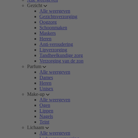
Gezicht
Alle weergeven
Gezichtsverzorging
Oogzorg
Schoonmaken
Maskers
Heren
Anti-veroudering
Lipverzorging
Tandheelkundige zorg
Verzorging van de zon
Parfum
Alle weergeven
Dames
Heren
Unisex
Make-up
Alle weergeven
Ogen
Lippen
Nagels
Teint
Lichaam
Alle weergeven