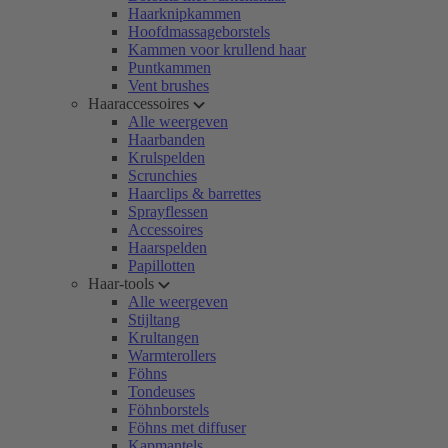
Haarknipkammen
Hoofdmassageborstels
Kammen voor krullend haar
Puntkammen
Vent brushes
Haaraccessoires
Alle weergeven
Haarbanden
Krulspelden
Scrunchies
Haarclips & barrettes
Sprayflessen
Accessoires
Haarspelden
Papillotten
Haar-tools
Alle weergeven
Stijltang
Krultangen
Warmterollers
Föhns
Tondeuses
Föhnborstels
Föhns met diffuser
Kapmantels