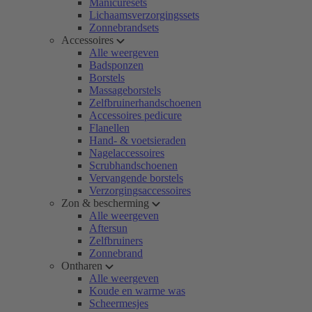
Manicuresets
Lichaamsverzorgingssets
Zonnebrandsets
Accessoires
Alle weergeven
Badsponzen
Borstels
Massageborstels
Zelfbruinerhandschoenen
Accessoires pedicure
Flanellen
Hand- & voetsieraden
Nagelaccessoires
Scrubhandschoenen
Vervangende borstels
Verzorgingsaccessoires
Zon & bescherming
Alle weergeven
Aftersun
Zelfbruiners
Zonnebrand
Ontharen
Alle weergeven
Koude en warme was
Scheermesjes