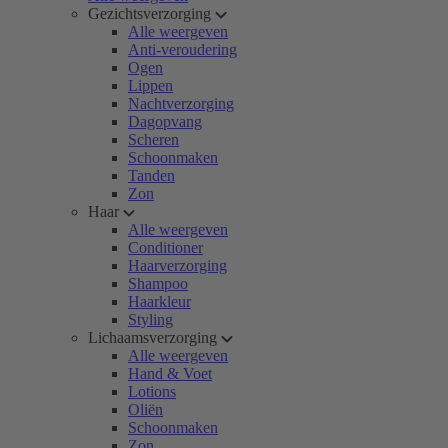
Gezichtsverzorging
Alle weergeven
Anti-veroudering
Ogen
Lippen
Nachtverzorging
Dagopvang
Scheren
Schoonmaken
Tanden
Zon
Haar
Alle weergeven
Conditioner
Haarverzorging
Shampoo
Haarkleur
Styling
Lichaamsverzorging
Alle weergeven
Hand & Voet
Lotions
Oliën
Schoonmaken
Zon