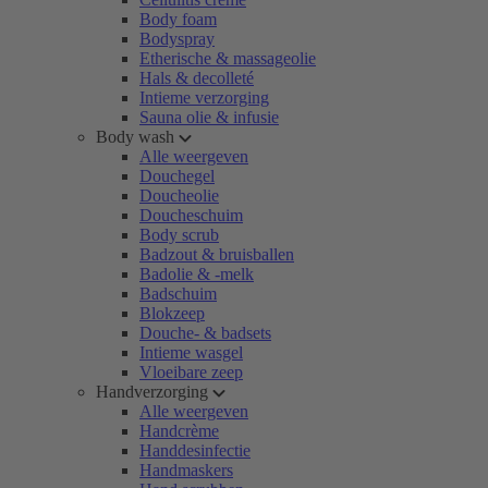
Body foam
Bodyspray
Etherische & massageolie
Hals & decolleté
Intieme verzorging
Sauna olie & infusie
Body wash
Alle weergeven
Douchegel
Doucheolie
Doucheschuim
Body scrub
Badzout & bruisballen
Badolie & -melk
Badschuim
Blokzeep
Douche- & badsets
Intieme wasgel
Vloeibare zeep
Handverzorging
Alle weergeven
Handcrème
Handdesinfectie
Handmaskers