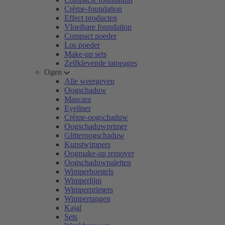
Crème-foundation
Effect producten
Vloeibare foundation
Compact poeder
Los poeder
Make-up sets
Zelfklevende tatoeages
Ogen
Alle weergeven
Oogschaduw
Mascara
Eyeliner
Crème-oogschaduw
Oogschaduwprimer
Glitteroogschaduw
Kunstwimpers
Oogmake-up remover
Oogschaduwpaletten
Wimperborstels
Wimperlijm
Wimperprimers
Wimpertangen
Kajal
Sets