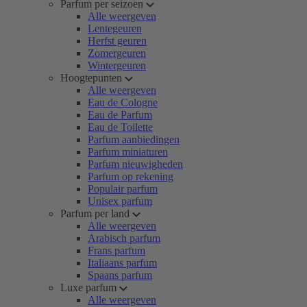
Parfum per seizoen
Alle weergeven
Lentegeuren
Herfst geuren
Zomergeuren
Wintergeuren
Hoogtepunten
Alle weergeven
Eau de Cologne
Eau de Parfum
Eau de Toilette
Parfum aanbiedingen
Parfum miniaturen
Parfum nieuwigheden
Parfum op rekening
Populair parfum
Unisex parfum
Parfum per land
Alle weergeven
Arabisch parfum
Frans parfum
Italiaans parfum
Spaans parfum
Luxe parfum
Alle weergeven