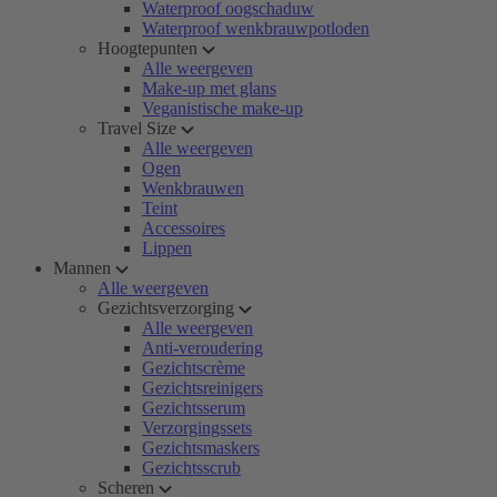
Waterproof oogschaduw
Waterproof wenkbrauwpotloden
Hoogtepunten
Alle weergeven
Make-up met glans
Veganistische make-up
Travel Size
Alle weergeven
Ogen
Wenkbrauwen
Teint
Accessoires
Lippen
Mannen
Alle weergeven
Gezichtsverzorging
Alle weergeven
Anti-veroudering
Gezichtscrème
Gezichtsreinigers
Gezichtsserum
Verzorgingssets
Gezichtsmaskers
Gezichtsscrub
Scheren