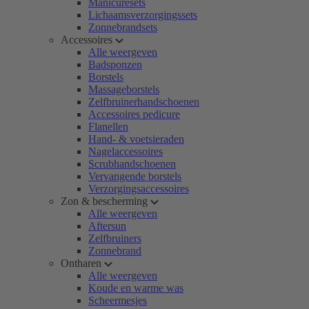
Manicuresets
Lichaamsverzorgingssets
Zonnebrandsets
Accessoires
Alle weergeven
Badsponzen
Borstels
Massageborstels
Zelfbruinerhandschoenen
Accessoires pedicure
Flanellen
Hand- & voetsieraden
Nagelaccessoires
Scrubhandschoenen
Vervangende borstels
Verzorgingsaccessoires
Zon & bescherming
Alle weergeven
Aftersun
Zelfbruiners
Zonnebrand
Ontharen
Alle weergeven
Koude en warme was
Scheermesjes