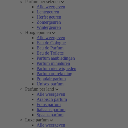
Parfum per seizoen
Alle weergeven
Lentegeuren
Herfst geuren
Zomergeuren
Wintergeuren
Hoogtepunten
Alle weergeven
Eau de Cologne
Eau de Parfum
Eau de Toilette
Parfum aanbiedingen
Parfum miniaturen
Parfum nieuwigheden
Parfum op rekening
Populair parfum
Unisex parfum
Parfum per land
Alle weergeven
Arabisch parfum
Frans parfum
Italiaans parfum
Spaans parfum
Luxe parfum
Alle weergeven