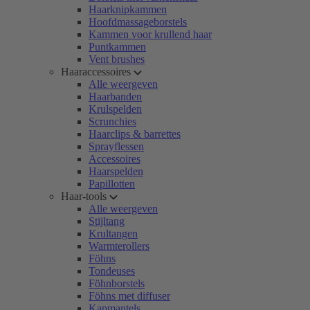
Haarknipkammen
Hoofdmassageborstels
Kammen voor krullend haar
Puntkammen
Vent brushes
Haaraccessoires
Alle weergeven
Haarbanden
Krulspelden
Scrunchies
Haarclips & barrettes
Sprayflessen
Accessoires
Haarspelden
Papillotten
Haar-tools
Alle weergeven
Stijltang
Krultangen
Warmterollers
Föhns
Tondeuses
Föhnborstels
Föhns met diffuser
Kapmantels