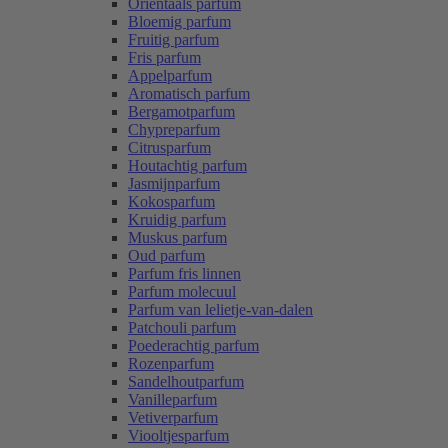
Oriëntaals parfum
Bloemig parfum
Fruitig parfum
Fris parfum
Appelparfum
Aromatisch parfum
Bergamotparfum
Chypreparfum
Citrusparfum
Houtachtig parfum
Jasmijnparfum
Kokosparfum
Kruidig parfum
Muskus parfum
Oud parfum
Parfum fris linnen
Parfum molecuul
Parfum van lelietje-van-dalen
Patchouli parfum
Poederachtig parfum
Rozenparfum
Sandelhoutparfum
Vanilleparfum
Vetiverparfum
Viooltjesparfum