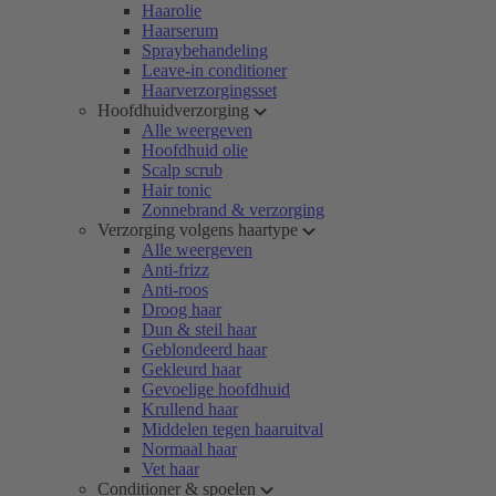
Haarolie
Haarserum
Spraybehandeling
Leave-in conditioner
Haarverzorgingsset
Hoofdhuidverzorging
Alle weergeven
Hoofdhuid olie
Scalp scrub
Hair tonic
Zonnebrand & verzorging
Verzorging volgens haartype
Alle weergeven
Anti-frizz
Anti-roos
Droog haar
Dun & steil haar
Geblondeerd haar
Gekleurd haar
Gevoelige hoofdhuid
Krullend haar
Middelen tegen haaruitval
Normaal haar
Vet haar
Conditioner & spoelen