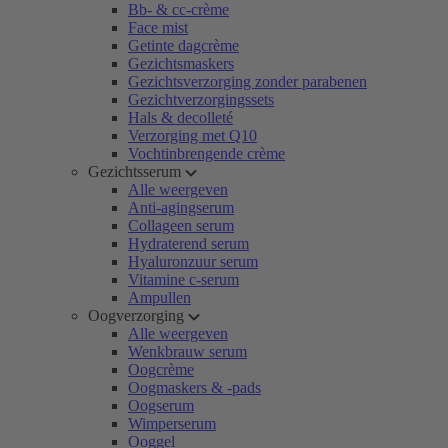
Bb- & cc-crème
Face mist
Getinte dagcrème
Gezichtsmaskers
Gezichtsverzorging zonder parabenen
Gezichtverzorgingssets
Hals & decolleté
Verzorging met Q10
Vochtinbrengende crème
Gezichtsserum
Alle weergeven
Anti-agingserum
Collageen serum
Hydraterend serum
Hyaluronzuur serum
Vitamine c-serum
Ampullen
Oogverzorging
Alle weergeven
Wenkbrauw serum
Oogcrème
Oogmaskers & -pads
Oogserum
Wimperserum
Ooggel