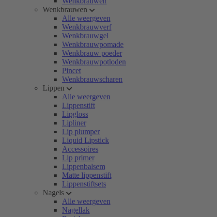
Wenkbrauwen
Wenkbrauwen
Alle weergeven
Wenkbrauwverf
Wenkbrauwgel
Wenkbrauwpomade
Wenkbrauw poeder
Wenkbrauwpotloden
Pincet
Wenkbrauwscharen
Lippen
Alle weergeven
Lippenstift
Lipgloss
Lipliner
Lip plumper
Liquid Lipstick
Accessoires
Lip primer
Lippenbalsem
Matte lippenstift
Lippenstiftsets
Nagels
Alle weergeven
Nagellak