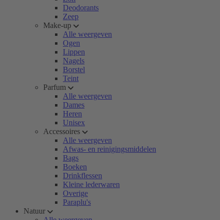
Deodorants
Zeep
Make-up
Alle weergeven
Ogen
Lippen
Nagels
Borstel
Teint
Parfum
Alle weergeven
Dames
Heren
Unisex
Accessoires
Alle weergeven
Afwas- en reinigingsmiddelen
Bags
Boeken
Drinkflessen
Kleine lederwaren
Overige
Paraplu's
Natuur
Alle weergeven