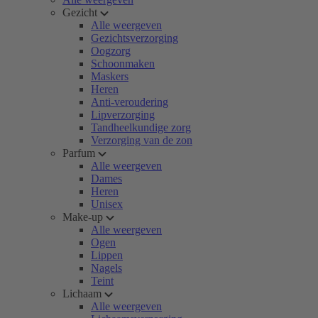
Gezicht
Alle weergeven
Gezichtsverzorging
Oogzorg
Schoonmaken
Maskers
Heren
Anti-veroudering
Lipverzorging
Tandheelkundige zorg
Verzorging van de zon
Parfum
Alle weergeven
Dames
Heren
Unisex
Make-up
Alle weergeven
Ogen
Lippen
Nagels
Teint
Lichaam
Alle weergeven