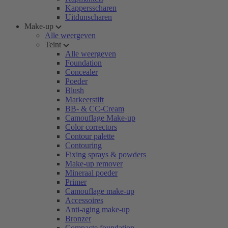
Kappersscharen
Uitdunscharen
Make-up
Alle weergeven
Teint
Alle weergeven
Foundation
Concealer
Poeder
Blush
Markeerstift
BB- & CC-Cream
Camouflage Make-up
Color correctors
Contour palette
Contouring
Fixing sprays & powders
Make-up remover
Mineraal poeder
Primer
Camouflage make-up
Accessoires
Anti-aging make-up
Bronzer
Compacte foundation