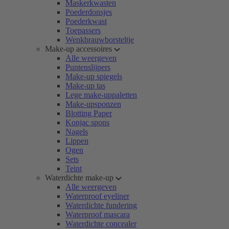
Maskerkwasten
Poederdonsjes
Poederkwast
Toepassers
Wenkbrauwborsteltje
Make-up accessoires
Alle weergeven
Puntenslijpers
Make-up spiegels
Make-up tas
Lege make-uppaletten
Make-upsponzen
Blotting Paper
Konjac spons
Nagels
Lippen
Ogen
Sets
Teint
Waterdichte make-up
Alle weergeven
Waterproof eyeliner
Waterdichte fundering
Waterproof mascara
Waterdichte concealer