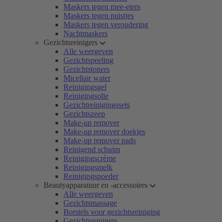
Maskers tegen mee-eters
Maskers tegen puistjes
Maskers tegen veroudering
Nachtmaskers
Gezichtsreinigers
Alle weergeven
Gezichtspeeling
Gezichtstoners
Micellair water
Reinigingsgel
Reinigingsolie
Gezichtreinigingssets
Gezichtszeep
Make-up remover
Make-up remover doekjes
Make-up remover pads
Reinigend schuim
Reinigingscrème
Reinigingsmelk
Reinigingspoeder
Beautyapparatuur en -accessoires
Alle weergeven
Gezichtsmassage
Borstels voor gezichtsreiniging
Gezichtsreinigers