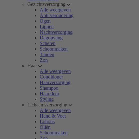
Gezichtsverzorging
Alle weergeven
Anti-veroudering
Ogen
Lippen
Nachtverzorging
Dagopvang
Scheren
Schoonmaken
Tanden
Zon
Haar
Alle weergeven
Conditioner
Haarverzorging
Shampoo
Haarkleur
Styling
Lichaamsverzorging
Alle weergeven
Hand & Voet
Lotions
Oliën
Schoonmaken
Zon