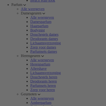
Beach Hair-look
Parfum
Alle weergeven
Damesgeuren
Alle weergeven
Damesparfum
Haarparfum
Bodymist
Douchegels dames
Deodorants dames
Lichaamsverzorging
Zeep voor dames
Parfumsets dames
Herengeuren
Alle weergeven
Herenparfum
Aftershave
Lichaamsverzorging
Douchegels heren
Deodorants heren
Parfumsets heren
Zeep voor heren
Geurnoten
Alle weergeven
Amberparfum