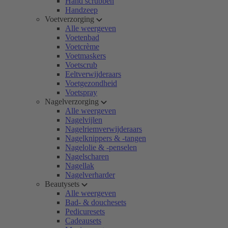
Hand scrubben
Handzeep
Voetverzorging
Alle weergeven
Voetenbad
Voetcrème
Voetmaskers
Voetscrub
Eeltverwijderaars
Voetgezondheid
Voetspray
Nagelverzorging
Alle weergeven
Nagelvijlen
Nagelriemverwijderaars
Nagelknippers & -tangen
Nagelolie & -penselen
Nagelscharen
Nagellak
Nagelverharder
Beautysets
Alle weergeven
Bad- & douchesets
Pedicuresets
Cadeausets