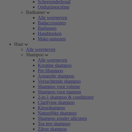
Scheeronderhoud
Ontharingscrème
Badkamer
Alle weergeven
Badaccessoires
Badjassen
Handdoeken
Make-uptassen
Haar
Alle weergeven
Shampoo
Alle weergeven
Keratine shampoo
Pre-Shampoo
Arganolie shampoo
Verzachtende shampoo
Shampoo voor volume
Shampoo voor mannen
2-in-1 shampoo & conditioner
Clarifying shampoo
Kleurshampoo
Natuurlijke shampoo
Shampoo zonder siliconen
Tea tree shampoo
Zilver shampoo