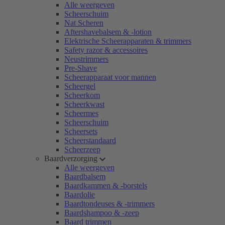
Alle weergeven
Scheerschuim
Nat Scheren
Aftershavebalsem & -lotion
Elektrische Scheerapparaten & trimmers
Safety razor & accessoires
Neustrimmers
Pre-Shave
Scheerapparaat voor mannen
Scheergel
Scheerkom
Scheerkwast
Scheermes
Scheerschuim
Scheersets
Scheerstandaard
Scheerzeep
Baardverzorging
Alle weergeven
Baardbalsem
Baardkammen & -borstels
Baardolie
Baardtondeuses & -trimmers
Baardshampoo & -zeep
Baard trimmen