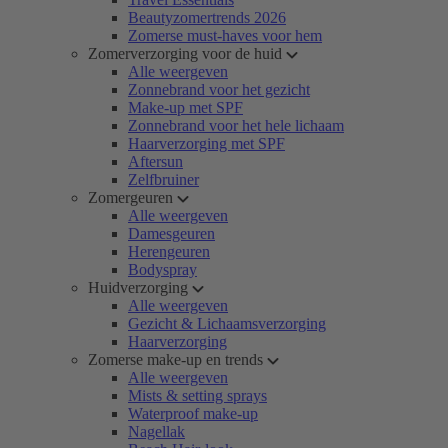
Beautyzomertrends 2026
Zomerse must-haves voor hem
Zomerverzorging voor de huid
Alle weergeven
Zonnebrand voor het gezicht
Make-up met SPF
Zonnebrand voor het hele lichaam
Haarverzorging met SPF
Aftersun
Zelfbruiner
Zomergeuren
Alle weergeven
Damesgeuren
Herengeuren
Bodyspray
Huidverzorging
Alle weergeven
Gezicht & Lichaamsverzorging
Haarverzorging
Zomerse make-up en trends
Alle weergeven
Mists & setting sprays
Waterproof make-up
Nagellak