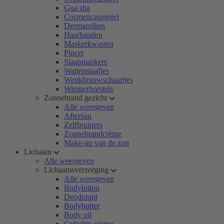
Gua sha
Cosmeticaspiegel
Dermarollers
Haarbanden
Maskerkwasten
Pincet
Slaapmaskers
Wattenstaafjes
Wenkbrauwschaartjes
Wimperborstels
Zonnebrand gezicht
Alle weergeven
Aftersun
Zelfbruiners
Zonnebrandcrème
Make-up van de zon
Lichaam
Alle weergeven
Lichaamsverzorging
Alle weergeven
Bodylotion
Deodorant
Bodybutter
Body oil
Cellulitis creme