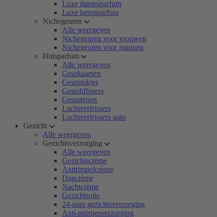
Luxe damesparfum
Luxe herenparfum
Nichegeuren
Alle weergeven
Nichegeuren voor vrouwen
Nichegeuren voor mannen
Huisparfum
Alle weergeven
Geurkaarsen
Geurstokjes
Geurdiffusers
Geurstenen
Luchtverfrissers
Luchtverfrissers auto
Gezicht
Alle weergeven
Gezichtsverzorging
Alle weergeven
Gezichtscrème
Antirimpelcrème
Dagcrème
Nachtcrème
Gezichtsolie
24-uurs gezichtsverzorging
Anti-puistjesverzorging