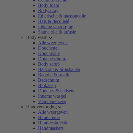
Body foam
Bodyspray
Etherische & massageolie
Hals & decolleté
Intieme verzorging
Sauna olie & infusie
Body wash
Alle weergeven
Douchegel
Doucheolie
Doucheschuim
Body scrub
Badzout & bruisballen
Badolie & -melk
Badschuim
Blokzeep
Douche- & badsets
Intieme wasgel
Vloeibare zeep
Handverzorging
Alle weergeven
Handcrème
Handdesinfectie
Handmaskers