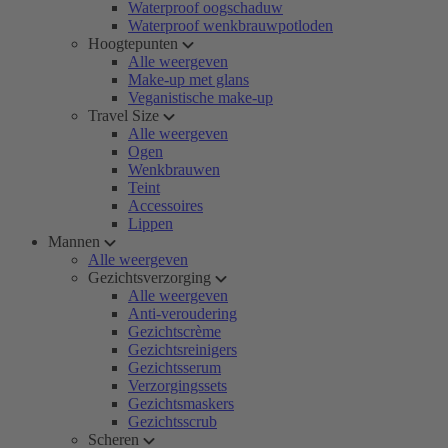
Waterproof oogschaduw
Waterproof wenkbrauwpotloden
Hoogtepunten
Alle weergeven
Make-up met glans
Veganistische make-up
Travel Size
Alle weergeven
Ogen
Wenkbrauwen
Teint
Accessoires
Lippen
Mannen
Alle weergeven
Gezichtsverzorging
Alle weergeven
Anti-veroudering
Gezichtscrème
Gezichtsreinigers
Gezichtsserum
Verzorgingssets
Gezichtsmaskers
Gezichtsscrub
Scheren