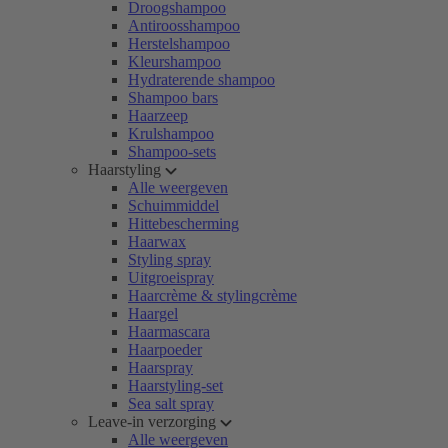
Droogshampoo
Antiroosshampoo
Herstelshampoo
Kleurshampoo
Hydraterende shampoo
Shampoo bars
Haarzeep
Krulshampoo
Shampoo-sets
Haarstyling
Alle weergeven
Schuimmiddel
Hittebescherming
Haarwax
Styling spray
Uitgroeispray
Haarcrème & stylingcrème
Haargel
Haarmascara
Haarpoeder
Haarspray
Haarstyling-set
Sea salt spray
Leave-in verzorging
Alle weergeven