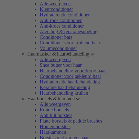
Alle weergeven
Kleurconditioner
Hydraterende conditioner
Anti-roos conditioner
Anti-kroes conditioner
Afzetting & reparatiespoeling
Conditioner bars
Conditioner voor krullend haar
Volumeconditioner
Haarmasker & haarbehandeling
Alle weergeven
Shea butter voor haar
Haarbehandeling voor droog haar
Conditioner voor gekleurd haar
Hydraterende haarbehandeling
Keratine haarbehandeling
Haarbehandeling krullen
Haarborstels & kammen
Alle weergeven
Ronde borstels
Anti-klit borstels
Platte borstels & paddle brushes
Houten borstels
Haarkammen
Borstels met varkenshaar