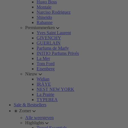
Hugo Boss
Montale
Narciso Rodriguez
Shiseido
Rabanne
Premiummerken
Yves Saint Laurent
GIVENCHY
GUERLAIN
Parfums de Marly
INITIO Parfums Privés
La Mer
Tom Ford
Eisenberg
Nieuw
Widian
IRÄYE
NEST NEW YORK
La Prairie
TYPEBEA
Sale & Bestsellers
☀️ Zomer
Alle weergeven
Highlights
Travel Essentials