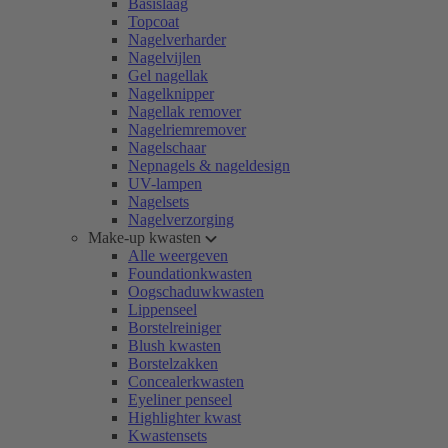
Basislaag
Topcoat
Nagelverharder
Nagelvijlen
Gel nagellak
Nagelknipper
Nagellak remover
Nagelriemremover
Nagelschaar
Nepnagels & nageldesign
UV-lampen
Nagelsets
Nagelverzorging
Make-up kwasten
Alle weergeven
Foundationkwasten
Oogschaduwkwasten
Lippenseel
Borstelreiniger
Blush kwasten
Borstelzakken
Concealerkwasten
Eyeliner penseel
Highlighter kwast
Kwastensets