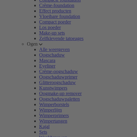
Crème-foundation
Effect producten
Vloeibare foundation
Compact poeder
Los poeder
Make-up sets
Zelfklevende tatoeages
Ogen
Alle weergeven
Oogschaduw
Mascara
Eyeliner
Crème-oogschaduw
Oogschaduwprimer
Glitteroogschaduw
Kunstwimpers
Oogmake-up remover
Oogschaduwpaletten
Wimperborstels
Wimperlijm
Wimperprimers
Wimpertangen
Kajal
Sets