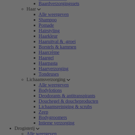
Baardverzorgingssets
Haar
Alle weergeven
Shampoo
Pomade
Hairstyling
Haarkleur
Haaruitval & -groei
Borstels & kammen
Haarcrème
Haargel
Haarpasta
Haarverzorging
Tondeuses
Lichaamsverzorging
Alle weergeven
Bodylotions
Deodorants & antitranspirants
Douchegel & doucheproducten
Lichaamsreiniging & scrubs
Zeep
Bodygroomers
Intieme verzorging
Drogisterij
Alle weergeven