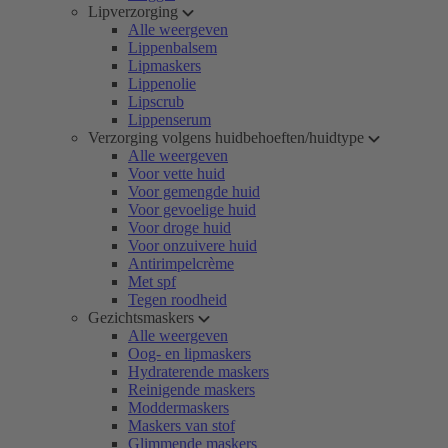
Lipverzorging
Alle weergeven
Lippenbalsem
Lipmaskers
Lippenolie
Lipscrub
Lippenserum
Verzorging volgens huidbehoeften/huidtype
Alle weergeven
Voor vette huid
Voor gemengde huid
Voor gevoelige huid
Voor droge huid
Voor onzuivere huid
Antirimpelcrème
Met spf
Tegen roodheid
Gezichtsmaskers
Alle weergeven
Oog- en lipmaskers
Hydraterende maskers
Reinigende maskers
Moddermaskers
Maskers van stof
Glimmende maskers