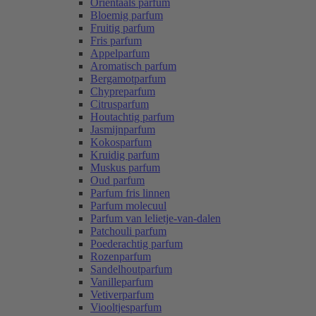
Oriëntaals parfum
Bloemig parfum
Fruitig parfum
Fris parfum
Appelparfum
Aromatisch parfum
Bergamotparfum
Chypreparfum
Citrusparfum
Houtachtig parfum
Jasmijnparfum
Kokosparfum
Kruidig parfum
Muskus parfum
Oud parfum
Parfum fris linnen
Parfum molecuul
Parfum van lelietje-van-dalen
Patchouli parfum
Poederachtig parfum
Rozenparfum
Sandelhoutparfum
Vanilleparfum
Vetiverparfum
Viooltjesparfum