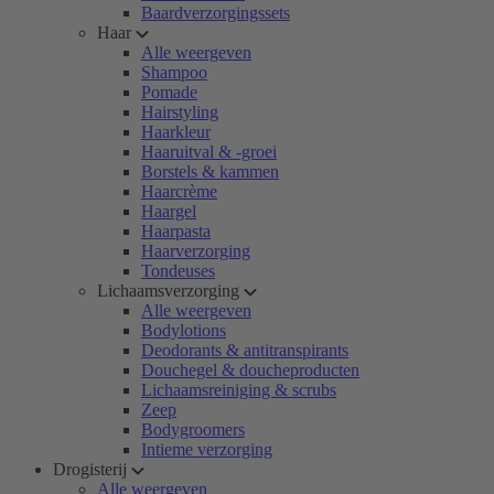
Baardverzorgingssets
Haar
Alle weergeven
Shampoo
Pomade
Hairstyling
Haarkleur
Haaruitval & -groei
Borstels & kammen
Haarcrème
Haargel
Haarpasta
Haarverzorging
Tondeuses
Lichaamsverzorging
Alle weergeven
Bodylotions
Deodorants & antitranspirants
Douchegel & doucheproducten
Lichaamsreiniging & scrubs
Zeep
Bodygroomers
Intieme verzorging
Drogisterij
Alle weergeven