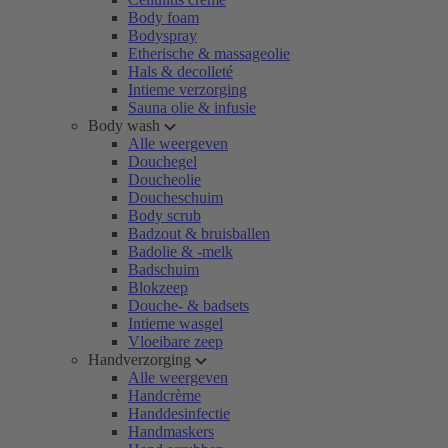
Body foam
Bodyspray
Etherische & massageolie
Hals & decolleté
Intieme verzorging
Sauna olie & infusie
Body wash
Alle weergeven
Douchegel
Doucheolie
Doucheschuim
Body scrub
Badzout & bruisballen
Badolie & -melk
Badschuim
Blokzeep
Douche- & badsets
Intieme wasgel
Vloeibare zeep
Handverzorging
Alle weergeven
Handcrème
Handdesinfectie
Handmaskers