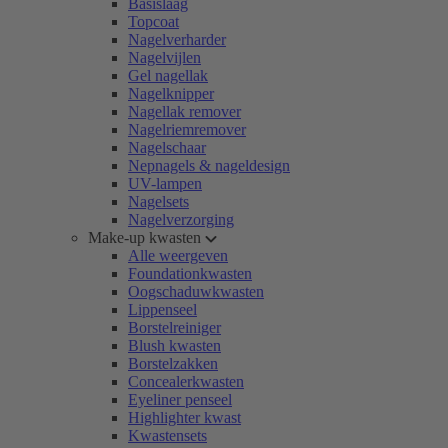
Basislaag
Topcoat
Nagelverharder
Nagelvijlen
Gel nagellak
Nagelknipper
Nagellak remover
Nagelriemremover
Nagelschaar
Nepnagels & nageldesign
UV-lampen
Nagelsets
Nagelverzorging
Make-up kwasten
Alle weergeven
Foundationkwasten
Oogschaduwkwasten
Lippenseel
Borstelreiniger
Blush kwasten
Borstelzakken
Concealerkwasten
Eyeliner penseel
Highlighter kwast
Kwastensets