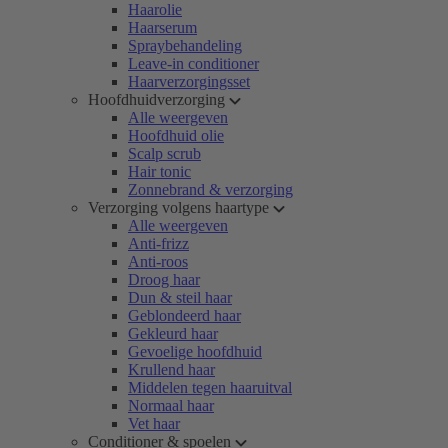
Haarolie
Haarserum
Spraybehandeling
Leave-in conditioner
Haarverzorgingsset
Hoofdhuidverzorging
Alle weergeven
Hoofdhuid olie
Scalp scrub
Hair tonic
Zonnebrand & verzorging
Verzorging volgens haartype
Alle weergeven
Anti-frizz
Anti-roos
Droog haar
Dun & steil haar
Geblondeerd haar
Gekleurd haar
Gevoelige hoofdhuid
Krullend haar
Middelen tegen haaruitval
Normaal haar
Vet haar
Conditioner & spoelen