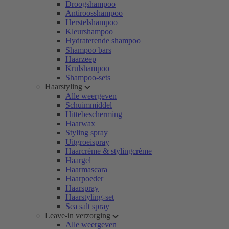
Droogshampoo
Antiroosshampoo
Herstelshampoo
Kleurshampoo
Hydraterende shampoo
Shampoo bars
Haarzeep
Krulshampoo
Shampoo-sets
Haarstyling
Alle weergeven
Schuimmiddel
Hittebescherming
Haarwax
Styling spray
Uitgroeispray
Haarcrème & stylingcrème
Haargel
Haarmascara
Haarpoeder
Haarspray
Haarstyling-set
Sea salt spray
Leave-in verzorging
Alle weergeven