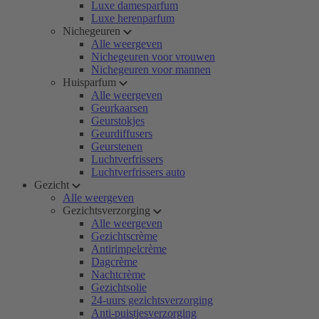
Luxe damesparfum
Luxe herenparfum
Nichegeuren
Alle weergeven
Nichegeuren voor vrouwen
Nichegeuren voor mannen
Huisparfum
Alle weergeven
Geurkaarsen
Geurstokjes
Geurdiffusers
Geurstenen
Luchtverfrissers
Luchtverfrissers auto
Gezicht
Alle weergeven
Gezichtsverzorging
Alle weergeven
Gezichtscrème
Antirimpelcrème
Dagcrème
Nachtcrème
Gezichtsolie
24-uurs gezichtsverzorging
Anti-puistjesverzorging