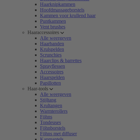
Haarknipkammen
Hoofdmassageborstels
Kammen voor krullend haar
Puntkammen
Vent brushes
Haaraccessoires
Alle weergeven
Haarbanden
Krulspelden
Scrunchies
Haarclips & barrettes
Sprayflessen
Accessoires
Haarspelden
Papillotten
Haar-tools
Alle weergeven
Stijltang
Krultangen
Warmterollers
Föhns
Tondeuses
Föhnborstels
Föhns met diffuser
Kapmantels