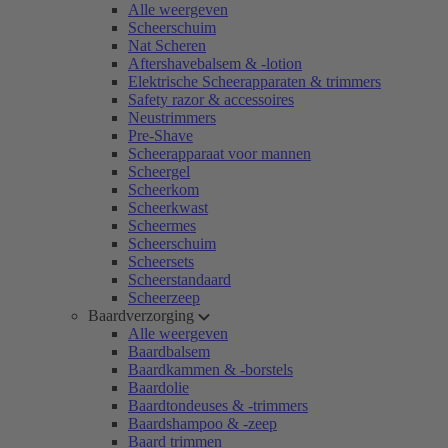
Alle weergeven
Scheerschuim
Nat Scheren
Aftershavebalsem & -lotion
Elektrische Scheerapparaten & trimmers
Safety razor & accessoires
Neustrimmers
Pre-Shave
Scheerapparaat voor mannen
Scheergel
Scheerkom
Scheerkwast
Scheermes
Scheerschuim
Scheersets
Scheerstandaard
Scheerzeep
Baardverzorging
Alle weergeven
Baardbalsem
Baardkammen & -borstels
Baardolie
Baardtondeuses & -trimmers
Baardshampoo & -zeep
Baard trimmen