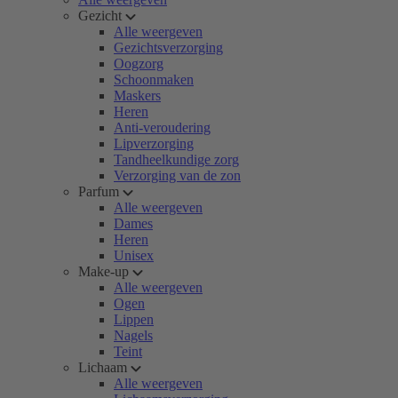
Gezicht
Alle weergeven
Gezichtsverzorging
Oogzorg
Schoonmaken
Maskers
Heren
Anti-veroudering
Lipverzorging
Tandheelkundige zorg
Verzorging van de zon
Parfum
Alle weergeven
Dames
Heren
Unisex
Make-up
Alle weergeven
Ogen
Lippen
Nagels
Teint
Lichaam
Alle weergeven