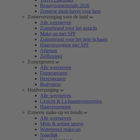
Beautyzomertrends 2026
Zomerse must-haves voor hem
Zomerverzorging voor de huid
Alle weergeven
Zonnebrand voor het gezicht
Make-up met SPF
Zonnebrand voor het hele lichaam
Haarverzorging met SPF
Aftersun
Zelfbruiner
Zomergeuren
Alle weergeven
Damesgeuren
Herengeuren
Bodyspray
Huidverzorging
Alle weergeven
Gezicht & Lichaamsverzorging
Haarverzorging
Zomerse make-up en trends
Alle weergeven
Mists & setting sprays
Waterproof make-up
Nagellak