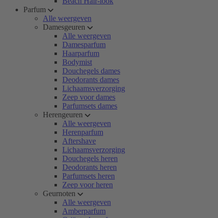
Beach Hair-look
Parfum
Alle weergeven
Damesgeuren
Alle weergeven
Damesparfum
Haarparfum
Bodymist
Douchegels dames
Deodorants dames
Lichaamsverzorging
Zeep voor dames
Parfumsets dames
Herengeuren
Alle weergeven
Herenparfum
Aftershave
Lichaamsverzorging
Douchegels heren
Deodorants heren
Parfumsets heren
Zeep voor heren
Geurnoten
Alle weergeven
Amberparfum