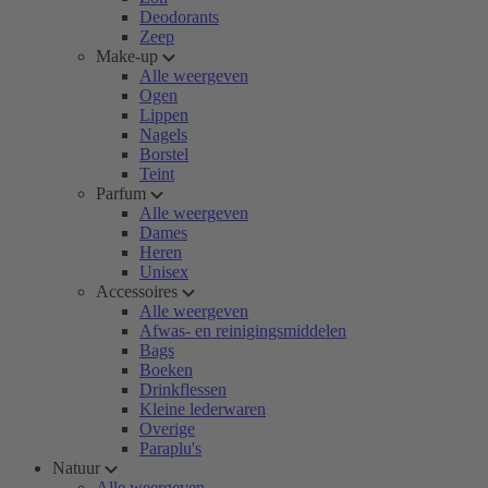
Deodorants
Zeep
Make-up
Alle weergeven
Ogen
Lippen
Nagels
Borstel
Teint
Parfum
Alle weergeven
Dames
Heren
Unisex
Accessoires
Alle weergeven
Afwas- en reinigingsmiddelen
Bags
Boeken
Drinkflessen
Kleine lederwaren
Overige
Paraplu's
Natuur
Alle weergeven