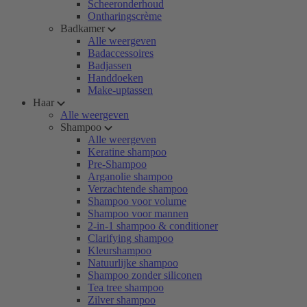
Scheeronderhoud
Ontharingscrème
Badkamer
Alle weergeven
Badaccessoires
Badjassen
Handdoeken
Make-uptassen
Haar
Alle weergeven
Shampoo
Alle weergeven
Keratine shampoo
Pre-Shampoo
Arganolie shampoo
Verzachtende shampoo
Shampoo voor volume
Shampoo voor mannen
2-in-1 shampoo & conditioner
Clarifying shampoo
Kleurshampoo
Natuurlijke shampoo
Shampoo zonder siliconen
Tea tree shampoo
Zilver shampoo