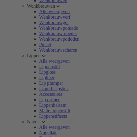
Wenkbrauwen
Wenkbrauwen
Alle weergeven
Wenkbrauwverf
Wenkbrauwgel
Wenkbrauwpomade
Wenkbrauw poeder
Wenkbrauwpotloden
Pincet
Wenkbrauwscharen
Lippen
Alle weergeven
Lippenstift
Lipgloss
Lipliner
Lip plumper
Liquid Lipstick
Accessoires
Lip primer
Lippenbalsem
Matte lippenstift
Lippenstiftsets
Nagels
Alle weergeven
Nagellak