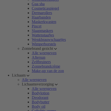
Gua sha
Cosmeticaspiegel
Dermarollers
Haarbanden
Maskerkwasten
Pincet
Slaapmaskers
Wattenstaafjes
Wenkbrauwschaartjes
Wimperborstels
Zonnebrand gezicht
Alle weergeven
Aftersun
Zelfbruiners
Zonnebrandcrème
Make-up van de zon
Lichaam
Alle weergeven
Lichaamsverzorging
Alle weergeven
Bodylotion
Deodorant
Bodybutter
Body oil
Cellulitis creme