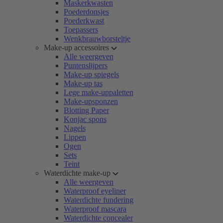
Maskerkwasten
Poederdonsjes
Poederkwast
Toepassers
Wenkbrauwborsteltje
Make-up accessoires
Alle weergeven
Puntenslijpers
Make-up spiegels
Make-up tas
Lege make-uppaletten
Make-upsponzen
Blotting Paper
Konjac spons
Nagels
Lippen
Ogen
Sets
Teint
Waterdichte make-up
Alle weergeven
Waterproof eyeliner
Waterdichte fundering
Waterproof mascara
Waterdichte concealer