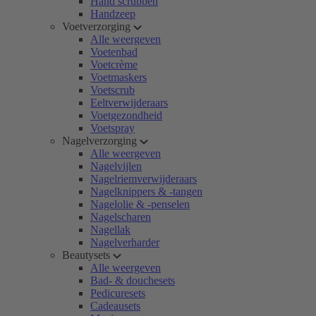
Hand scrubben
Handzeep
Voetverzorging
Alle weergeven
Voetenbad
Voetcrème
Voetmaskers
Voetscrub
Eeltverwijderaars
Voetgezondheid
Voetspray
Nagelverzorging
Alle weergeven
Nagelvijlen
Nagelriemverwijderaars
Nagelknippers & -tangen
Nagelolie & -penselen
Nagelscharen
Nagellak
Nagelverharder
Beautysets
Alle weergeven
Bad- & douchesets
Pedicuresets
Cadeausets