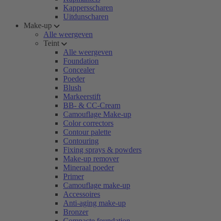
Kappersscharen
Uitdunscharen
Make-up
Alle weergeven
Teint
Alle weergeven
Foundation
Concealer
Poeder
Blush
Markeerstift
BB- & CC-Cream
Camouflage Make-up
Color correctors
Contour palette
Contouring
Fixing sprays & powders
Make-up remover
Mineraal poeder
Primer
Camouflage make-up
Accessoires
Anti-aging make-up
Bronzer
Compacte foundation