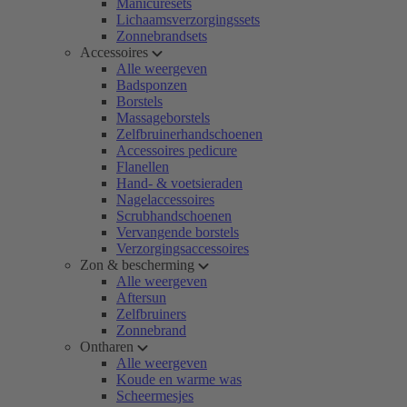
Manicuresets
Lichaamsverzorgingssets
Zonnebrandsets
Accessoires
Alle weergeven
Badsponzen
Borstels
Massageborstels
Zelfbruinerhandschoenen
Accessoires pedicure
Flanellen
Hand- & voetsieraden
Nagelaccessoires
Scrubhandschoenen
Vervangende borstels
Verzorgingsaccessoires
Zon & bescherming
Alle weergeven
Aftersun
Zelfbruiners
Zonnebrand
Ontharen
Alle weergeven
Koude en warme was
Scheermesjes