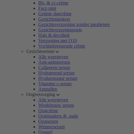
Bb- & cc-crème
Face mist
Getinte dagcrème
Gezichtsmaskers
Gezichtsverzorging zonder parabenen
Gezichtverzorgingssets
Hals & decolleté
Verzorging met Q10
Vochtinbrengende crème
Gezichtsserum
Alle weergeven
Anti-agingserum
Collageen serum
Hydraterend serum
Hyaluronzuur serum
Vitamine c-serum
Ampullen
Oogverzorging
Alle weergeven
Wenkbrauw serum
Oogcrème
Oogmaskers & -pads
Oogserum
Wimperserum
Ooggel