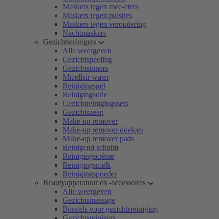
Maskers tegen mee-eters
Maskers tegen puistjes
Maskers tegen veroudering
Nachtmaskers
Gezichtsreinigers
Alle weergeven
Gezichtspeeling
Gezichtstoners
Micellair water
Reinigingsgel
Reinigingsolie
Gezichtreinigingssets
Gezichtszeep
Make-up remover
Make-up remover doekjes
Make-up remover pads
Reinigend schuim
Reinigingscrème
Reinigingsmelk
Reinigingspoeder
Beautyapparatuur en -accessoires
Alle weergeven
Gezichtsmassage
Borstels voor gezichtsreiniging
Gezichtsreinigers