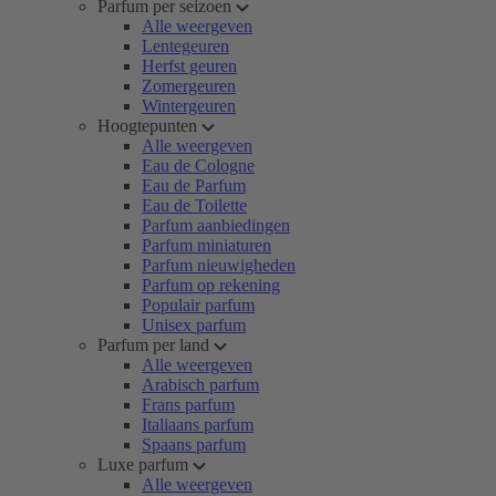
Parfum per seizoen
Alle weergeven
Lentegeuren
Herfst geuren
Zomergeuren
Wintergeuren
Hoogtepunten
Alle weergeven
Eau de Cologne
Eau de Parfum
Eau de Toilette
Parfum aanbiedingen
Parfum miniaturen
Parfum nieuwigheden
Parfum op rekening
Populair parfum
Unisex parfum
Parfum per land
Alle weergeven
Arabisch parfum
Frans parfum
Italiaans parfum
Spaans parfum
Luxe parfum
Alle weergeven