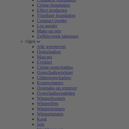
Crème-foundation
Effect producten
Vloeibare foundation
Compact poeder
Los poeder
Make-up sets
Zelfklevende tatoeages
Ogen
Alle weergeven
Oogschaduw
Mascara
Eyeliner
Crème-oogschaduw
Oogschaduwprimer
Glitteroogschaduw
Kunstwimpers
Oogmake-up remover
Oogschaduwpaletten
Wimperborstels
Wimperlijm
Wimperprimers
Wimpertangen
Kajal
Sets