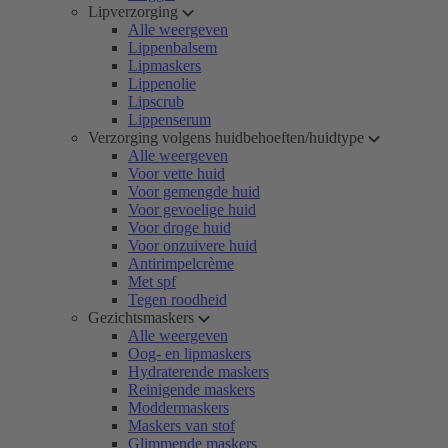
Lipverzorging
Alle weergeven
Lippenbalsem
Lipmaskers
Lippenolie
Lipscrub
Lippenserum
Verzorging volgens huidbehoeften/huidtype
Alle weergeven
Voor vette huid
Voor gemengde huid
Voor gevoelige huid
Voor droge huid
Voor onzuivere huid
Antirimpelcrème
Met spf
Tegen roodheid
Gezichtsmaskers
Alle weergeven
Oog- en lipmaskers
Hydraterende maskers
Reinigende maskers
Moddermaskers
Maskers van stof
Glimmende maskers