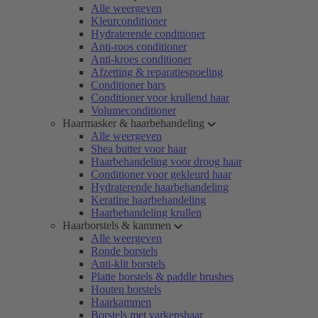
Alle weergeven
Kleurconditioner
Hydraterende conditioner
Anti-roos conditioner
Anti-kroes conditioner
Afzetting & reparatiespoeling
Conditioner bars
Conditioner voor krullend haar
Volumeconditioner
Haarmasker & haarbehandeling
Alle weergeven
Shea butter voor haar
Haarbehandeling voor droog haar
Conditioner voor gekleurd haar
Hydraterende haarbehandeling
Keratine haarbehandeling
Haarbehandeling krullen
Haarborstels & kammen
Alle weergeven
Ronde borstels
Anti-klit borstels
Platte borstels & paddle brushes
Houten borstels
Haarkammen
Borstels met varkenshaar