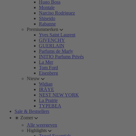
Hugo Boss
Montale
Narciso Rodriguez
Shiseido
Rabanne
Premiummerken
Yves Saint Laurent
GIVENCHY
GUERLAIN
Parfums de Marly
INITIO Parfums Privés
La Mer
Tom Ford
Eisenberg
Nieuw
Widian
IRÄYE
NEST NEW YORK
La Prairie
TYPEBEA
Sale & Bestsellers
☀️ Zomer
Alle weergeven
Highlights
Travel Essentials