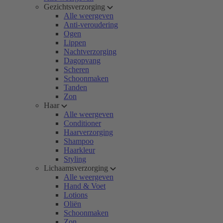
Gezichtsverzorging
Alle weergeven
Anti-veroudering
Ogen
Lippen
Nachtverzorging
Dagopvang
Scheren
Schoonmaken
Tanden
Zon
Haar
Alle weergeven
Conditioner
Haarverzorging
Shampoo
Haarkleur
Styling
Lichaamsverzorging
Alle weergeven
Hand & Voet
Lotions
Oliën
Schoonmaken
Zon