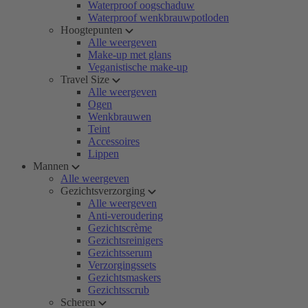
Waterproof oogschaduw
Waterproof wenkbrauwpotloden
Hoogtepunten
Alle weergeven
Make-up met glans
Veganistische make-up
Travel Size
Alle weergeven
Ogen
Wenkbrauwen
Teint
Accessoires
Lippen
Mannen
Alle weergeven
Gezichtsverzorging
Alle weergeven
Anti-veroudering
Gezichtscrème
Gezichtsreinigers
Gezichtsserum
Verzorgingssets
Gezichtsmaskers
Gezichtsscrub
Scheren