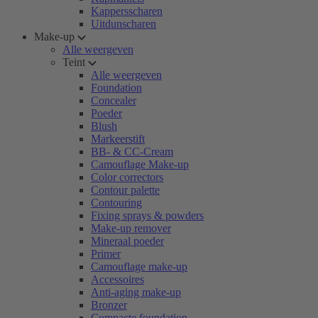
Kappersscharen
Uitdunscharen
Make-up
Alle weergeven
Teint
Alle weergeven
Foundation
Concealer
Poeder
Blush
Markeerstift
BB- & CC-Cream
Camouflage Make-up
Color correctors
Contour palette
Contouring
Fixing sprays & powders
Make-up remover
Mineraal poeder
Primer
Camouflage make-up
Accessoires
Anti-aging make-up
Bronzer
Compacte foundation