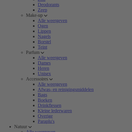
Deodorants
Zeep
Make-up
Alle weergeven
Ogen
Lippen
Nagels
Borstel
Teint
Parfum
Alle weergeven
Dames
Heren
Unisex
Accessoires
Alle weergeven
Afwas- en reinigingsmiddelen
Bags
Boeken
Drinkflessen
Kleine lederwaren
Overige
Paraplu's
Natuur
Alle weergeven