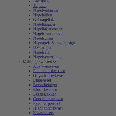
Basislaag
Topcoat
Nagelverharder
Nagelvijlen
Gel nagellak
Nagelknipper
Nagellak remover
Nagelriemremover
Nagelschaar
Nepnagels & nageldesign
UV-lampen
Nagelsets
Nagelverzorging
Make-up kwasten
Alle weergeven
Foundationkwasten
Oogschaduwkwasten
Lippenseel
Borstelreiniger
Blush kwasten
Borstelzakken
Concealerkwasten
Eyeliner penseel
Highlighter kwast
Kwastensets