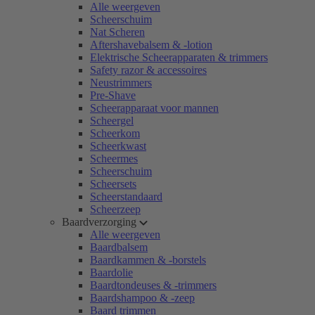
Alle weergeven
Scheerschuim
Nat Scheren
Aftershavebalsem & -lotion
Elektrische Scheerapparaten & trimmers
Safety razor & accessoires
Neustrimmers
Pre-Shave
Scheerapparaat voor mannen
Scheergel
Scheerkom
Scheerkwast
Scheermes
Scheerschuim
Scheersets
Scheerstandaard
Scheerzeep
Baardverzorging
Alle weergeven
Baardbalsem
Baardkammen & -borstels
Baardolie
Baardtondeuses & -trimmers
Baardshampoo & -zeep
Baard trimmen