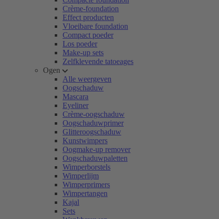
Crème-foundation
Effect producten
Vloeibare foundation
Compact poeder
Los poeder
Make-up sets
Zelfklevende tatoeages
Ogen
Alle weergeven
Oogschaduw
Mascara
Eyeliner
Crème-oogschaduw
Oogschaduwprimer
Glitteroogschaduw
Kunstwimpers
Oogmake-up remover
Oogschaduwpaletten
Wimperborstels
Wimperlijm
Wimperprimers
Wimpertangen
Kajal
Sets