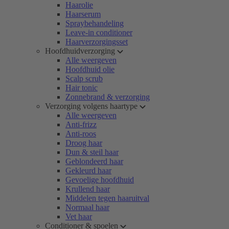
Haarolie
Haarserum
Spraybehandeling
Leave-in conditioner
Haarverzorgingsset
Hoofdhuidverzorging
Alle weergeven
Hoofdhuid olie
Scalp scrub
Hair tonic
Zonnebrand & verzorging
Verzorging volgens haartype
Alle weergeven
Anti-frizz
Anti-roos
Droog haar
Dun & steil haar
Geblondeerd haar
Gekleurd haar
Gevoelige hoofdhuid
Krullend haar
Middelen tegen haaruitval
Normaal haar
Vet haar
Conditioner & spoelen