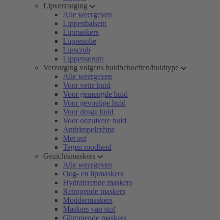
Lipverzorging
Alle weergeven
Lippenbalsem
Lipmaskers
Lippenolie
Lipscrub
Lippenserum
Verzorging volgens huidbehoeften/huidtype
Alle weergeven
Voor vette huid
Voor gemengde huid
Voor gevoelige huid
Voor droge huid
Voor onzuivere huid
Antirimpelcrème
Met spf
Tegen roodheid
Gezichtsmaskers
Alle weergeven
Oog- en lipmaskers
Hydraterende maskers
Reinigende maskers
Moddermaskers
Maskers van stof
Glimmende maskers