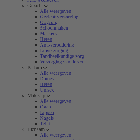
Gezicht
Alle weergeven
Gezichtsverzorging
Oogzorg
Schoonmaken
Maskers
Heren
Anti-veroudering
Lipverzorging
Tandheelkundige zorg
Verzorging van de zon
Parfum
Alle weergeven
Dames
Heren
Unisex
Make-up
Alle weergeven
Ogen
Lippen
Nagels
Teint
Lichaam
Alle weergeven