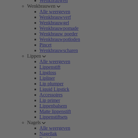
Wenkbrauwen
Wenkbrauwen
Alle weergeven
Wenkbrauwverf
Wenkbrauwgel
Wenkbrauwpomade
Wenkbrauw poeder
Wenkbrauwpotloden
Pincet
Wenkbrauwscharen
Lippen
Alle weergeven
Lippenstift
Lipgloss
Lipliner
Lip plumper
Liquid Lipstick
Accessoires
Lip primer
Lippenbalsem
Matte lippenstift
Lippenstiftsets
Nagels
Alle weergeven
Nagellak