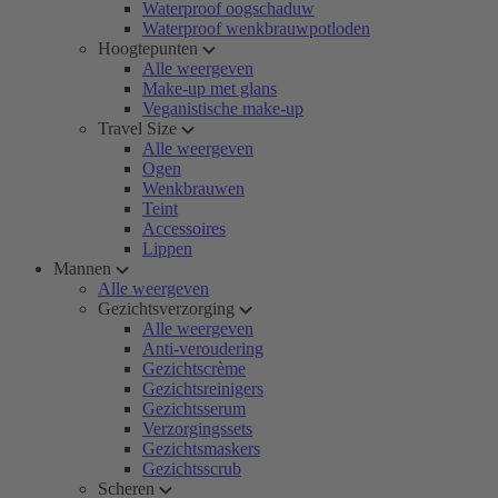
Waterproof oogschaduw
Waterproof wenkbrauwpotloden
Hoogtepunten
Alle weergeven
Make-up met glans
Veganistische make-up
Travel Size
Alle weergeven
Ogen
Wenkbrauwen
Teint
Accessoires
Lippen
Mannen
Alle weergeven
Gezichtsverzorging
Alle weergeven
Anti-veroudering
Gezichtscrème
Gezichtsreinigers
Gezichtsserum
Verzorgingssets
Gezichtsmaskers
Gezichtsscrub
Scheren