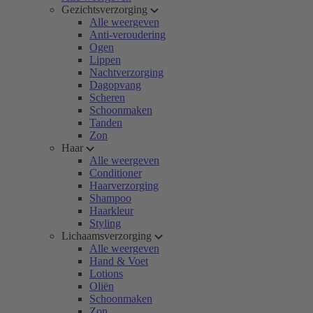
Gezichtsverzorging
Alle weergeven
Anti-veroudering
Ogen
Lippen
Nachtverzorging
Dagopvang
Scheren
Schoonmaken
Tanden
Zon
Haar
Alle weergeven
Conditioner
Haarverzorging
Shampoo
Haarkleur
Styling
Lichaamsverzorging
Alle weergeven
Hand & Voet
Lotions
Oliën
Schoonmaken
Zon