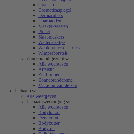
Gua sha
Cosmeticaspiegel
Dermarollers
Haarbanden
Maskerkwasten
Pincet
Slaapmaskers
Wattenstaafjes
Wenkbrauwschaartjes
Wimperborstels
Zonnebrand gezicht
Alle weergeven
Aftersun
Zelfbruiners
Zonnebrandcrème
Make-up van de zon
Lichaam
Alle weergeven
Lichaamsverzorging
Alle weergeven
Bodylotion
Deodorant
Bodybutter
Body oil
Cellulitis creme