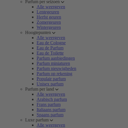
Parfum per seizoen
Alle weergeven
Lentegeuren
Herfst geuren
Zomergeuren
Wintergeuren
Hoogtepunten
Alle weergeven
Eau de Cologne
Eau de Parfum
Eau de Toilette
Parfum aanbiedingen
Parfum miniaturen
Parfum nieuwigheden
Parfum op rekening
Populair parfum
Unisex parfum
Parfum per land
Alle weergeven
Arabisch parfum
Frans parfum
Italiaans parfum
Spaans parfum
Luxe parfum
Alle weergeven