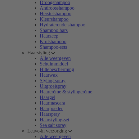
Droogshampoo
Antiroosshampoo
Herstelshampoo
Kleurshampoo
Hydraterende shampoo
Shampoo bars
Haarzeep
Krulshampoo
Shampoo-sets
Haarstyling
Alle weergeven
Schuimmiddel
Hittebescherming
Haarwax
Styling spray
Uitgroeispray
Haarcrème & stylingcrème
Haargel
Haarmascara
Haarpoeder
Haarspray
Haarstyling-set
Sea salt spray
Leave-in verzorging
Alle weergeven