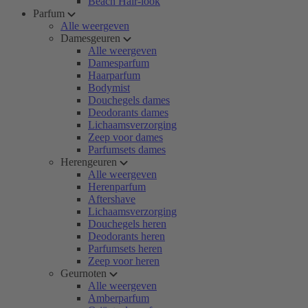
Beach Hair-look
Parfum
Alle weergeven
Damesgeuren
Alle weergeven
Damesparfum
Haarparfum
Bodymist
Douchegels dames
Deodorants dames
Lichaamsverzorging
Zeep voor dames
Parfumsets dames
Herengeuren
Alle weergeven
Herenparfum
Aftershave
Lichaamsverzorging
Douchegels heren
Deodorants heren
Parfumsets heren
Zeep voor heren
Geurnoten
Alle weergeven
Amberparfum