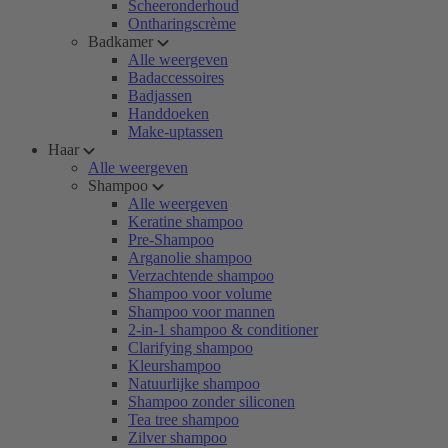
Scheeronderhoud
Ontharingscrème
Badkamer
Alle weergeven
Badaccessoires
Badjassen
Handdoeken
Make-uptassen
Haar
Alle weergeven
Shampoo
Alle weergeven
Keratine shampoo
Pre-Shampoo
Arganolie shampoo
Verzachtende shampoo
Shampoo voor volume
Shampoo voor mannen
2-in-1 shampoo & conditioner
Clarifying shampoo
Kleurshampoo
Natuurlijke shampoo
Shampoo zonder siliconen
Tea tree shampoo
Zilver shampoo