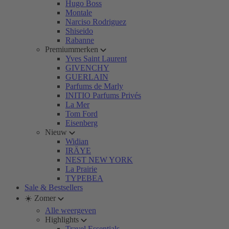
Hugo Boss
Montale
Narciso Rodriguez
Shiseido
Rabanne
Premiummerken
Yves Saint Laurent
GIVENCHY
GUERLAIN
Parfums de Marly
INITIO Parfums Privés
La Mer
Tom Ford
Eisenberg
Nieuw
Widian
IRÄYE
NEST NEW YORK
La Prairie
TYPEBEA
Sale & Bestsellers
☀️ Zomer
Alle weergeven
Highlights
Travel Essentials