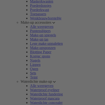
Maskerkwasten
Poederdonsjes
Poederkwast
Toepassers
Wenkbrauwborsteltje
Make-up accessoires
Alle weergeven
Puntenslijpers
Make-up spiegels
Make-up tas
Lege make-uppaletten
Make-upsponzen
Blotting Paper
Konjac spons
Nagels
Lippen
Ogen
Sets
Teint
Waterdichte make-up
Alle weergeven
Waterproof eyeliner
Waterdichte fundering
Waterproof mascara
Waterdichte concealer