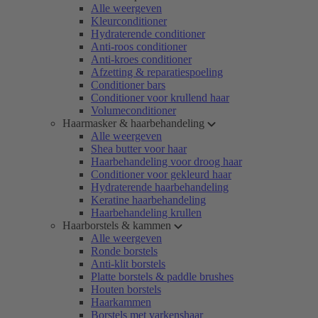
Alle weergeven
Kleurconditioner
Hydraterende conditioner
Anti-roos conditioner
Anti-kroes conditioner
Afzetting & reparatiespoeling
Conditioner bars
Conditioner voor krullend haar
Volumeconditioner
Haarmasker & haarbehandeling
Alle weergeven
Shea butter voor haar
Haarbehandeling voor droog haar
Conditioner voor gekleurd haar
Hydraterende haarbehandeling
Keratine haarbehandeling
Haarbehandeling krullen
Haarborstels & kammen
Alle weergeven
Ronde borstels
Anti-klit borstels
Platte borstels & paddle brushes
Houten borstels
Haarkammen
Borstels met varkenshaar