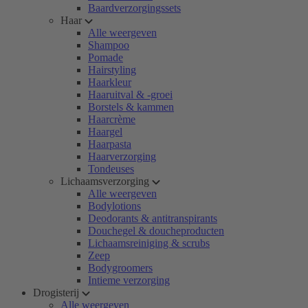
Baardverzorgingssets
Haar
Alle weergeven
Shampoo
Pomade
Hairstyling
Haarkleur
Haaruitval & -groei
Borstels & kammen
Haarcrème
Haargel
Haarpasta
Haarverzorging
Tondeuses
Lichaamsverzorging
Alle weergeven
Bodylotions
Deodorants & antitranspirants
Douchegel & doucheproducten
Lichaamsreiniging & scrubs
Zeep
Bodygroomers
Intieme verzorging
Drogisterij
Alle weergeven