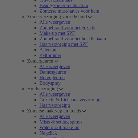
Beautyzomertrends 2026
Zomerse must-haves voor hem
Zomerverzorging voor de huid
Alle weergeven
Zonnebrand voor het gezicht
Make-up met SPF
Zonnebrand voor het hele lichaam
Haarverzorging met SPF
Aftersun
Zelfbruiner
Zomergeuren
Alle weergeven
Damesgeuren
Herengeuren
Bodyspray
Huidverzorging
Alle weergeven
Gezicht & Lichaamsverzorging
Haarverzorging
Zomerse make-up en trends
Alle weergeven
Mists & setting sprays
Waterproof make-up
Nagellak