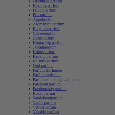
Oriëntaals parfum
Bloemig parfum
Fruitig parfum
Fris parfum
Appelparfum
Aromatisch parfum
Bergamotparfum
Chypreparfum
Citrusparfum
Houtachtig parfum
Jasmijnparfum
Kokosparfum
Kruidig parfum
Muskus parfum
Oud parfum
Parfum fris linnen
Parfum molecuul
Parfum van lelietje-van-dalen
Patchouli parfum
Poederachtig parfum
Rozenparfum
Sandelhoutparfum
Vanilleparfum
Vetiverparfum
Viooltjesparfum