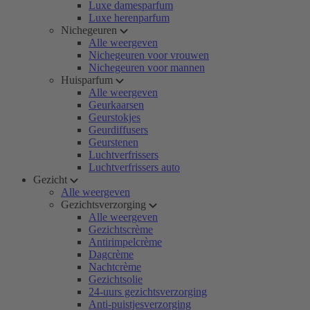
Luxe damesparfum
Luxe herenparfum
Nichegeuren
Alle weergeven
Nichegeuren voor vrouwen
Nichegeuren voor mannen
Huisparfum
Alle weergeven
Geurkaarsen
Geurstokjes
Geurdiffusers
Geurstenen
Luchtverfrissers
Luchtverfrissers auto
Gezicht
Alle weergeven
Gezichtsverzorging
Alle weergeven
Gezichtscrème
Antirimpelcrème
Dagcrème
Nachtcrème
Gezichtsolie
24-uurs gezichtsverzorging
Anti-puistjesverzorging