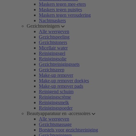
Maskers tegen mee-eters
Maskers tegen puistjes
Maskers tegen veroudering
Nachtmaskers
Gezichtsreinigers
Alle weergeven
Gezichtspeeling
Gezichtstoners
Micellair water
Reinigingsgel
Reinigingsolie
Gezichtreinigingssets
Gezichtszeep
Make-up remover
Make-up remover doekjes
Make-up remover pads
Reinigend schuim
Reinigingscrème
Reinigingsmelk
Reinigingspoeder
Beautyapparatuur en -accessoires
Alle weergeven
Gezichtsmassage
Borstels voor gezichtsreiniging
Gezichtsreinigers