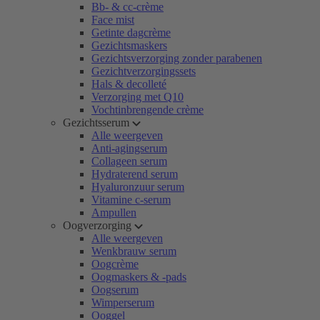
Bb- & cc-crème
Face mist
Getinte dagcrème
Gezichtsmaskers
Gezichtsverzorging zonder parabenen
Gezichtverzorgingssets
Hals & decolleté
Verzorging met Q10
Vochtinbrengende crème
Gezichtsserum
Alle weergeven
Anti-agingserum
Collageen serum
Hydraterend serum
Hyaluronzuur serum
Vitamine c-serum
Ampullen
Oogverzorging
Alle weergeven
Wenkbrauw serum
Oogcrème
Oogmaskers & -pads
Oogserum
Wimperserum
Ooggel