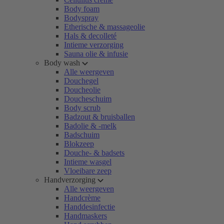
Body foam
Bodyspray
Etherische & massageolie
Hals & decolleté
Intieme verzorging
Sauna olie & infusie
Body wash
Alle weergeven
Douchegel
Doucheolie
Doucheschuim
Body scrub
Badzout & bruisballen
Badolie & -melk
Badschuim
Blokzeep
Douche- & badsets
Intieme wasgel
Vloeibare zeep
Handverzorging
Alle weergeven
Handcrème
Handdesinfectie
Handmaskers