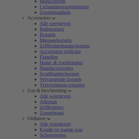
Manicuresets
Lichaamsverzorgingssets
Zonnebrandsets
Accessoires
Alle weergeven
Badsponzen
Borstels
Massageborstels
Zelfbruinerhandschoenen
Accessoires pedicure
Flanellen
Hand- & voetsieraden
Nagelaccessoires
Scrubhandschoenen
Vervangende borstels
Verzorgingsaccessoires
Zon & bescherming
Alle weergeven
Aftersun
Zelfbruiners
Zonnebrand
Ontharen
Alle weergeven
Koude en warme was
Scheermesjes