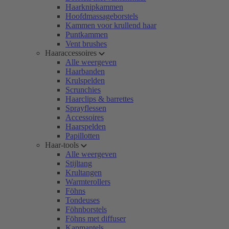
Haarknipkammen
Hoofdmassageborstels
Kammen voor krullend haar
Puntkammen
Vent brushes
Haaraccessoires
Alle weergeven
Haarbanden
Krulspelden
Scrunchies
Haarclips & barrettes
Sprayflessen
Accessoires
Haarspelden
Papillotten
Haar-tools
Alle weergeven
Stijltang
Krultangen
Warmterollers
Föhns
Tondeuses
Föhnborstels
Föhns met diffuser
Kapmantels