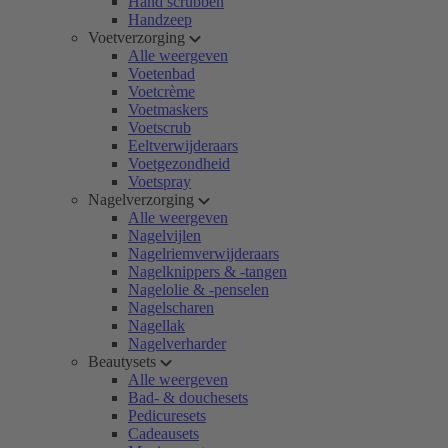
Hand scrubben
Handzeep
Voetverzorging
Alle weergeven
Voetenbad
Voetcrème
Voetmaskers
Voetscrub
Eeltverwijderaars
Voetgezondheid
Voetspray
Nagelverzorging
Alle weergeven
Nagelvijlen
Nagelriemverwijderaars
Nagelknippers & -tangen
Nagelolie & -penselen
Nagelscharen
Nagellak
Nagelverharder
Beautysets
Alle weergeven
Bad- & douchesets
Pedicuresets
Cadeausets