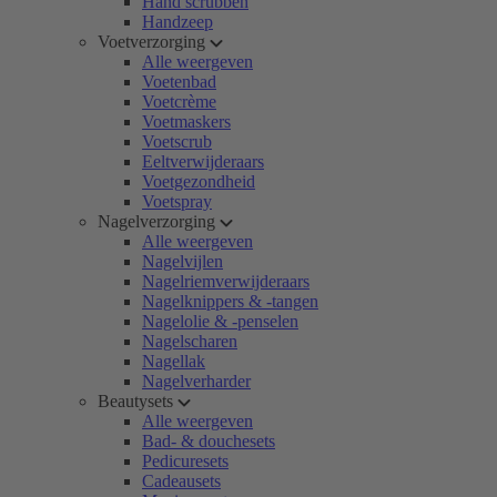
Hand scrubben
Handzeep
Voetverzorging
Alle weergeven
Voetenbad
Voetcrème
Voetmaskers
Voetscrub
Eeltverwijderaars
Voetgezondheid
Voetspray
Nagelverzorging
Alle weergeven
Nagelvijlen
Nagelriemverwijderaars
Nagelknippers & -tangen
Nagelolie & -penselen
Nagelscharen
Nagellak
Nagelverharder
Beautysets
Alle weergeven
Bad- & douchesets
Pedicuresets
Cadeausets