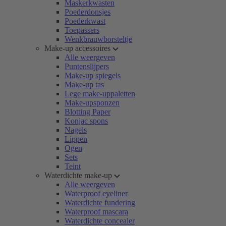
Maskerkwasten
Poederdonsjes
Poederkwast
Toepassers
Wenkbrauwborsteltje
Make-up accessoires
Alle weergeven
Puntenslijpers
Make-up spiegels
Make-up tas
Lege make-uppaletten
Make-upsponzen
Blotting Paper
Konjac spons
Nagels
Lippen
Ogen
Sets
Teint
Waterdichte make-up
Alle weergeven
Waterproof eyeliner
Waterdichte fundering
Waterproof mascara
Waterdichte concealer