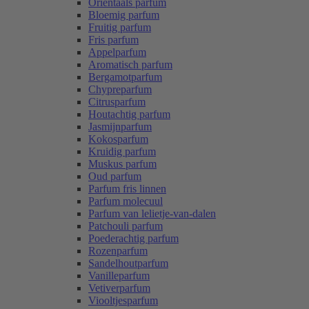
Oriëntaals parfum
Bloemig parfum
Fruitig parfum
Fris parfum
Appelparfum
Aromatisch parfum
Bergamotparfum
Chypreparfum
Citrusparfum
Houtachtig parfum
Jasmijnparfum
Kokosparfum
Kruidig parfum
Muskus parfum
Oud parfum
Parfum fris linnen
Parfum molecuul
Parfum van lelietje-van-dalen
Patchouli parfum
Poederachtig parfum
Rozenparfum
Sandelhoutparfum
Vanilleparfum
Vetiverparfum
Viooltjesparfum