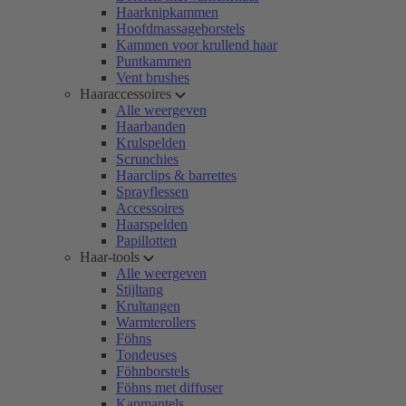
Haarknipkammen
Hoofdmassageborstels
Kammen voor krullend haar
Puntkammen
Vent brushes
Haaraccessoires
Alle weergeven
Haarbanden
Krulspelden
Scrunchies
Haarclips & barrettes
Sprayflessen
Accessoires
Haarspelden
Papillotten
Haar-tools
Alle weergeven
Stijltang
Krultangen
Warmterollers
Föhns
Tondeuses
Föhnborstels
Föhns met diffuser
Kapmantels