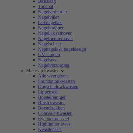
Basislaag
Topcoat
Nagelverharder
Nagelvijlen
Gel nagellak
Nagelknipper
Nagellak remover
Nagelriemremover
Nagelschaar
Nepnagels & nageldesign
UV-lampen
Nagelsets
Nagelverzorging
Make-up kwasten
Alle weergeven
Foundationkwasten
Oogschaduwkwasten
Lippenseel
Borstelreiniger
Blush kwasten
Borstelzakken
Concealerkwasten
Eyeliner penseel
Highlighter kwast
Kwastensets