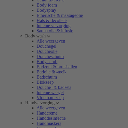
Body foam
Bodyspray
Etherische & massageolie
Hals & decolleté
Intieme verzorging
Sauna olie & infusie
Body wash
Alle weergeven
Douchegel
Doucheolie
Doucheschuim
Body scrub
Badzout & bruisballen
Badolie & -melk
Badschuim
Blokzeep
Douche- & badsets
Intieme wasgel
Vloeibare zeep
Handverzorging
Alle weergeven
Handcrème
Handdesinfectie
Handmaskers