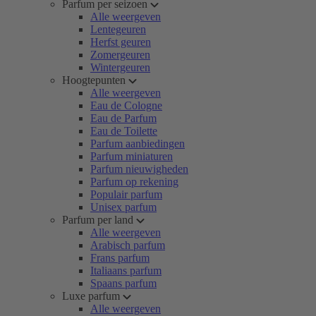
Parfum per seizoen
Alle weergeven
Lentegeuren
Herfst geuren
Zomergeuren
Wintergeuren
Hoogtepunten
Alle weergeven
Eau de Cologne
Eau de Parfum
Eau de Toilette
Parfum aanbiedingen
Parfum miniaturen
Parfum nieuwigheden
Parfum op rekening
Populair parfum
Unisex parfum
Parfum per land
Alle weergeven
Arabisch parfum
Frans parfum
Italiaans parfum
Spaans parfum
Luxe parfum
Alle weergeven