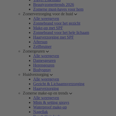
Beautyzomertrends 2026
Zomerse must-haves voor hem
Zomerverzorging voor de huid
Alle weergeven
Zonnebrand voor het gezicht
Make-up met SPF
Zonnebrand voor het hele lichaam
Haarverzorging met SPF
Aftersun
Zelfbruiner
Zomergeuren
Alle weergeven
Damesgeuren
Herengeuren
Bodyspray
Huidverzorging
Alle weergeven
Gezicht & Lichaamsverzorging
Haarverzorging
Zomerse make-up en trends
Alle weergeven
Mists & setting sprays
Waterproof make-up
Nagellak