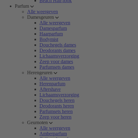
Beach Hair-look
Parfum
Alle weergeven
Damesgeuren
Alle weergeven
Damesparfum
Haarparfum
Bodymist
Douchegels dames
Deodorants dames
Lichaamsverzorging
Zeep voor dames
Parfumsets dames
Herengeuren
Alle weergeven
Herenparfum
Aftershave
Lichaamsverzorging
Douchegels heren
Deodorants heren
Parfumsets heren
Zeep voor heren
Geurnoten
Alle weergeven
Amberparfum