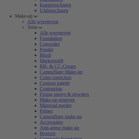
Kappersscharen
Uitdunscharen
Make-up
Alle weergeven
Teint
Alle weergeven
Foundation
Concealer
Poeder
Blush
Markeerstift
BB- & CC-Cream
Camouflage Make-up
Color correctors
Contour palette
Contouring
Fixing sprays & powders
Make-up remover
Mineraal poeder
Primer
Camouflage make-up
Accessoires
Anti-aging make-up
Bronzer
Compacte foundation