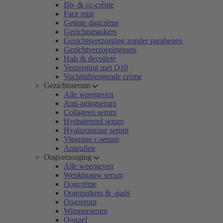
Bb- & cc-crème
Face mist
Getinte dagcrème
Gezichtsmaskers
Gezichtsverzorging zonder parabenen
Gezichtverzorgingssets
Hals & decolleté
Verzorging met Q10
Vochtinbrengende crème
Gezichtsserum
Alle weergeven
Anti-agingserum
Collageen serum
Hydraterend serum
Hyaluronzuur serum
Vitamine c-serum
Ampullen
Oogverzorging
Alle weergeven
Wenkbrauw serum
Oogcrème
Oogmaskers & -pads
Oogserum
Wimperserum
Ooggel