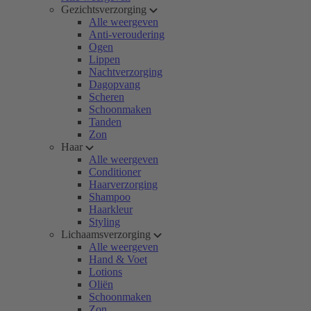
Gezichtsverzorging
Alle weergeven
Anti-veroudering
Ogen
Lippen
Nachtverzorging
Dagopvang
Scheren
Schoonmaken
Tanden
Zon
Haar
Alle weergeven
Conditioner
Haarverzorging
Shampoo
Haarkleur
Styling
Lichaamsverzorging
Alle weergeven
Hand & Voet
Lotions
Oliën
Schoonmaken
Zon