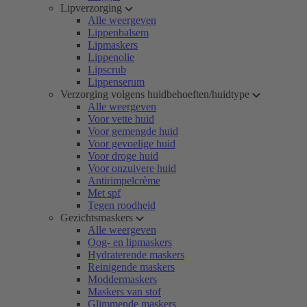
Lipverzorging
Alle weergeven
Lippenbalsem
Lipmaskers
Lippenolie
Lipscrub
Lippenserum
Verzorging volgens huidbehoeften/huidtype
Alle weergeven
Voor vette huid
Voor gemengde huid
Voor gevoelige huid
Voor droge huid
Voor onzuivere huid
Antirimpelcrème
Met spf
Tegen roodheid
Gezichtsmaskers
Alle weergeven
Oog- en lipmaskers
Hydraterende maskers
Reinigende maskers
Moddermaskers
Maskers van stof
Glimmende maskers