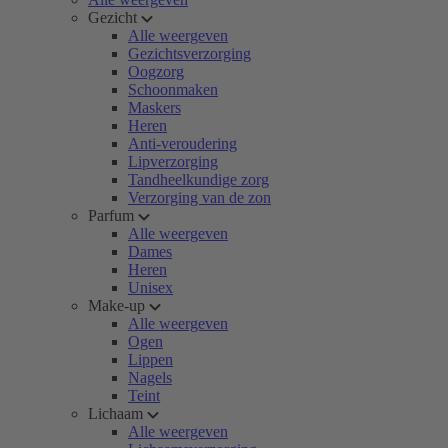
Gezicht
Alle weergeven
Gezichtsverzorging
Oogzorg
Schoonmaken
Maskers
Heren
Anti-veroudering
Lipverzorging
Tandheelkundige zorg
Verzorging van de zon
Parfum
Alle weergeven
Dames
Heren
Unisex
Make-up
Alle weergeven
Ogen
Lippen
Nagels
Teint
Lichaam
Alle weergeven