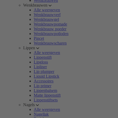
Wenkbrauwen
Wenkbrauwen
Alle weergeven
Wenkbrauwverf
Wenkbrauwgel
Wenkbrauwpomade
Wenkbrauw poeder
Wenkbrauwpotloden
Pincet
Wenkbrauwscharen
Lippen
Alle weergeven
Lippenstift
Lipgloss
Lipliner
Lip plumper
Liquid Lipstick
Accessoires
Lip primer
Lippenbalsem
Matte lippenstift
Lippenstiftsets
Nagels
Alle weergeven
Nagellak