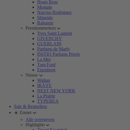
Hugo Boss
Montale
Narciso Rodriguez
Shiseido
Rabanne
Premiummerken
Yves Saint Laurent
GIVENCHY
GUERLAIN
Parfums de Marly
INITIO Parfums Privés
La Mer
Tom Ford
Eisenberg
Nieuw
Widian
IRÄYE
NEST NEW YORK
La Prairie
TYPEBEA
Sale & Bestsellers
☀️ Zomer
Alle weergeven
Highlights
Travel Essentials