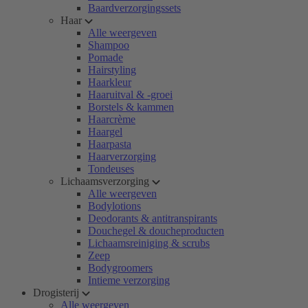
Baardverzorgingssets
Haar
Alle weergeven
Shampoo
Pomade
Hairstyling
Haarkleur
Haaruitval & -groei
Borstels & kammen
Haarcrème
Haargel
Haarpasta
Haarverzorging
Tondeuses
Lichaamsverzorging
Alle weergeven
Bodylotions
Deodorants & antitranspirants
Douchegel & doucheproducten
Lichaamsreiniging & scrubs
Zeep
Bodygroomers
Intieme verzorging
Drogisterij
Alle weergeven