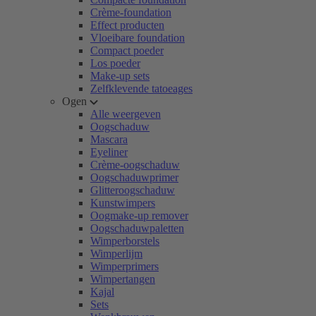
Crème-foundation
Effect producten
Vloeibare foundation
Compact poeder
Los poeder
Make-up sets
Zelfklevende tatoeages
Ogen
Alle weergeven
Oogschaduw
Mascara
Eyeliner
Crème-oogschaduw
Oogschaduwprimer
Glitteroogschaduw
Kunstwimpers
Oogmake-up remover
Oogschaduwpaletten
Wimperborstels
Wimperlijm
Wimperprimers
Wimpertangen
Kajal
Sets