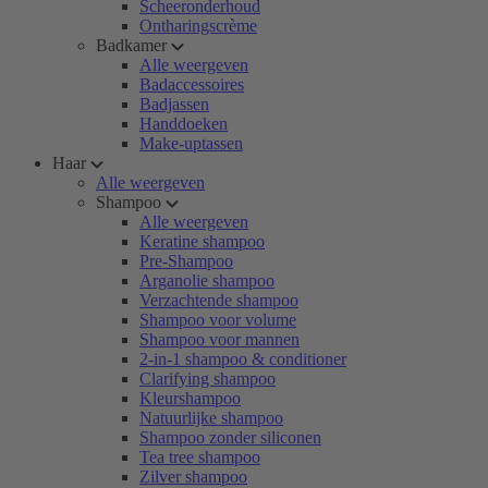
Scheeronderhoud
Ontharingscrème
Badkamer
Alle weergeven
Badaccessoires
Badjassen
Handdoeken
Make-uptassen
Haar
Alle weergeven
Shampoo
Alle weergeven
Keratine shampoo
Pre-Shampoo
Arganolie shampoo
Verzachtende shampoo
Shampoo voor volume
Shampoo voor mannen
2-in-1 shampoo & conditioner
Clarifying shampoo
Kleurshampoo
Natuurlijke shampoo
Shampoo zonder siliconen
Tea tree shampoo
Zilver shampoo