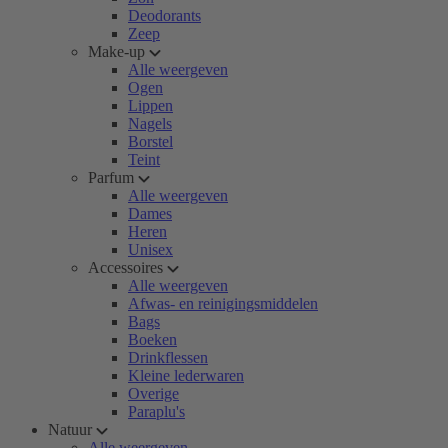
Deodorants
Zeep
Make-up
Alle weergeven
Ogen
Lippen
Nagels
Borstel
Teint
Parfum
Alle weergeven
Dames
Heren
Unisex
Accessoires
Alle weergeven
Afwas- en reinigingsmiddelen
Bags
Boeken
Drinkflessen
Kleine lederwaren
Overige
Paraplu's
Natuur
Alle weergeven