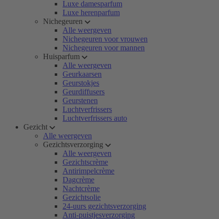
Luxe damesparfum
Luxe herenparfum
Nichegeuren
Alle weergeven
Nichegeuren voor vrouwen
Nichegeuren voor mannen
Huisparfum
Alle weergeven
Geurkaarsen
Geurstokjes
Geurdiffusers
Geurstenen
Luchtverfrissers
Luchtverfrissers auto
Gezicht
Alle weergeven
Gezichtsverzorging
Alle weergeven
Gezichtscrème
Antirimpelcrème
Dagcrème
Nachtcrème
Gezichtsolie
24-uurs gezichtsverzorging
Anti-puistjesverzorging