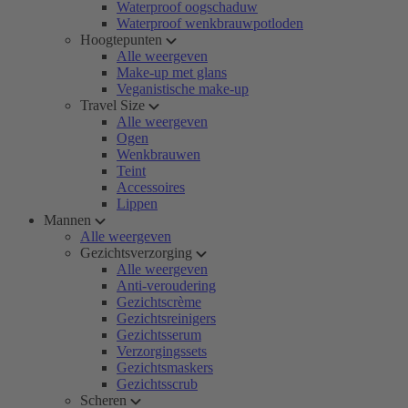
Waterproof oogschaduw
Waterproof wenkbrauwpotloden
Hoogtepunten
Alle weergeven
Make-up met glans
Veganistische make-up
Travel Size
Alle weergeven
Ogen
Wenkbrauwen
Teint
Accessoires
Lippen
Mannen
Alle weergeven
Gezichtsverzorging
Alle weergeven
Anti-veroudering
Gezichtscrème
Gezichtsreinigers
Gezichtsserum
Verzorgingssets
Gezichtsmaskers
Gezichtsscrub
Scheren