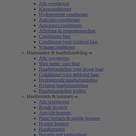
Alle weergeven
Kleurconditioner
Hydraterende conditioner
Anti-roos conditioner
Anti-kroes conditioner
Afzetting & reparatiespoeling
Conditioner bars
Conditioner voor krullend haar
Volumeconditioner
Haarmasker & haarbehandeling
Alle weergeven
Shea butter voor haar
Haarbehandeling voor droog haar
Conditioner voor gekleurd haar
Hydraterende haarbehandeling
Keratine haarbehandeling
Haarbehandeling krullen
Haarborstels & kammen
Alle weergeven
Ronde borstels
Anti-klit borstels
Platte borstels & paddle brushes
Houten borstels
Haarkammen
Borstels met varkenshaar