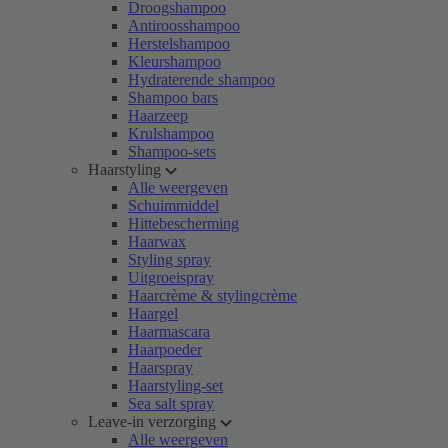
Droogshampoo
Antiroosshampoo
Herstelshampoo
Kleurshampoo
Hydraterende shampoo
Shampoo bars
Haarzeep
Krulshampoo
Shampoo-sets
Haarstyling
Alle weergeven
Schuimmiddel
Hittebescherming
Haarwax
Styling spray
Uitgroeispray
Haarcrème & stylingcrème
Haargel
Haarmascara
Haarpoeder
Haarspray
Haarstyling-set
Sea salt spray
Leave-in verzorging
Alle weergeven