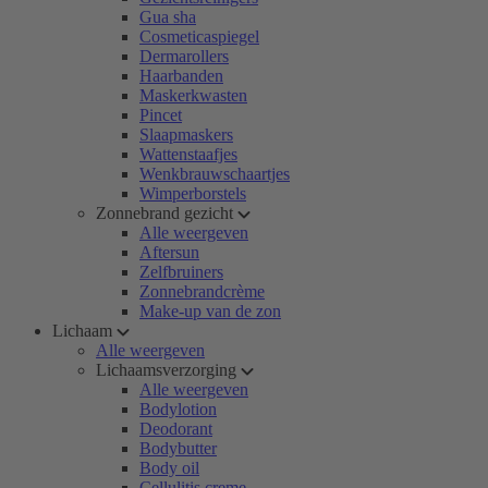
Gua sha
Cosmeticaspiegel
Dermarollers
Haarbanden
Maskerkwasten
Pincet
Slaapmaskers
Wattenstaafjes
Wenkbrauwschaartjes
Wimperborstels
Zonnebrand gezicht
Alle weergeven
Aftersun
Zelfbruiners
Zonnebrandcrème
Make-up van de zon
Lichaam
Alle weergeven
Lichaamsverzorging
Alle weergeven
Bodylotion
Deodorant
Bodybutter
Body oil
Cellulitis creme