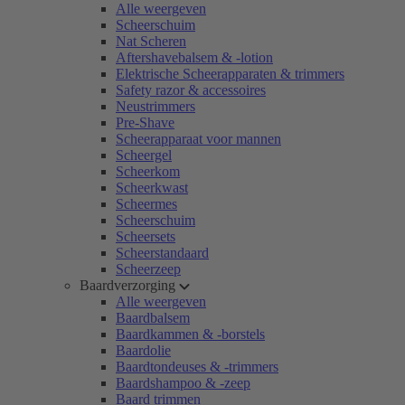
Alle weergeven
Scheerschuim
Nat Scheren
Aftershavebalsem & -lotion
Elektrische Scheerapparaten & trimmers
Safety razor & accessoires
Neustrimmers
Pre-Shave
Scheerapparaat voor mannen
Scheergel
Scheerkom
Scheerkwast
Scheermes
Scheerschuim
Scheersets
Scheerstandaard
Scheerzeep
Baardverzorging
Alle weergeven
Baardbalsem
Baardkammen & -borstels
Baardolie
Baardtondeuses & -trimmers
Baardshampoo & -zeep
Baard trimmen