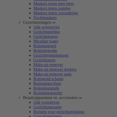
Maskers tegen mee-eters
Maskers tegen puistjes
Maskers tegen veroudering
Nachtmaskers
Gezichtsreinigers
Alle weergeven
Gezichtspeeling
Gezichtstoners
Micellair water
Reinigingsgel
Reinigingsolie
Gezichtreinigingssets
Gezichtszeep
Make-up remover
Make-up remover doekjes
Make-up remover pads
Reinigend schuim
Reinigingscrème
Reinigingsmelk
Reinigingspoeder
Beautyapparatuur en -accessoires
Alle weergeven
Gezichtsmassage
Borstels voor gezichtsreiniging
Gezichtsreinigers