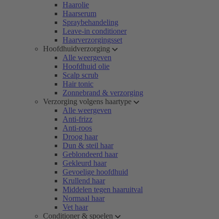
Haarolie
Haarserum
Spraybehandeling
Leave-in conditioner
Haarverzorgingsset
Hoofdhuidverzorging
Alle weergeven
Hoofdhuid olie
Scalp scrub
Hair tonic
Zonnebrand & verzorging
Verzorging volgens haartype
Alle weergeven
Anti-frizz
Anti-roos
Droog haar
Dun & steil haar
Geblondeerd haar
Gekleurd haar
Gevoelige hoofdhuid
Krullend haar
Middelen tegen haaruitval
Normaal haar
Vet haar
Conditioner & spoelen