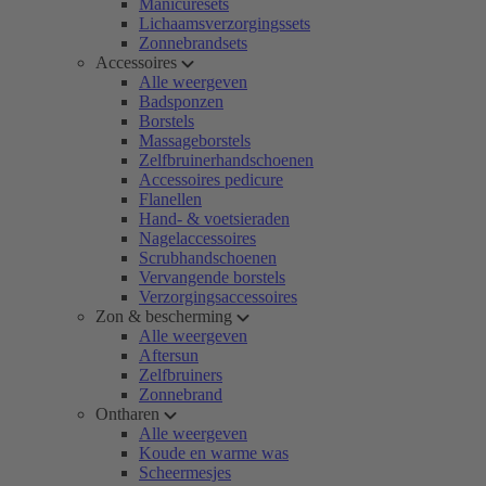
Manicuresets
Lichaamsverzorgingssets
Zonnebrandsets
Accessoires
Alle weergeven
Badsponzen
Borstels
Massageborstels
Zelfbruinerhandschoenen
Accessoires pedicure
Flanellen
Hand- & voetsieraden
Nagelaccessoires
Scrubhandschoenen
Vervangende borstels
Verzorgingsaccessoires
Zon & bescherming
Alle weergeven
Aftersun
Zelfbruiners
Zonnebrand
Ontharen
Alle weergeven
Koude en warme was
Scheermesjes