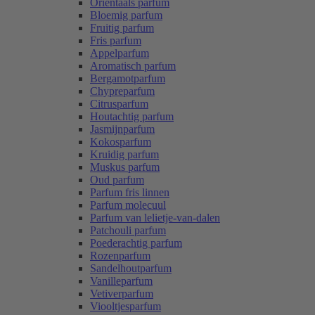
Oriëntaals parfum
Bloemig parfum
Fruitig parfum
Fris parfum
Appelparfum
Aromatisch parfum
Bergamotparfum
Chypreparfum
Citrusparfum
Houtachtig parfum
Jasmijnparfum
Kokosparfum
Kruidig parfum
Muskus parfum
Oud parfum
Parfum fris linnen
Parfum molecuul
Parfum van lelietje-van-dalen
Patchouli parfum
Poederachtig parfum
Rozenparfum
Sandelhoutparfum
Vanilleparfum
Vetiverparfum
Viooltjesparfum