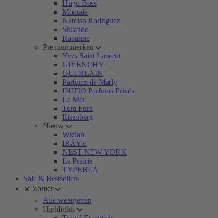
Hugo Boss
Montale
Narciso Rodriguez
Shiseido
Rabanne
Premiummerken
Yves Saint Laurent
GIVENCHY
GUERLAIN
Parfums de Marly
INITIO Parfums Privés
La Mer
Tom Ford
Eisenberg
Nieuw
Widian
IRÄYE
NEST NEW YORK
La Prairie
TYPEBEA
Sale & Bestsellers
☀️ Zomer
Alle weergeven
Highlights
Travel Essentials