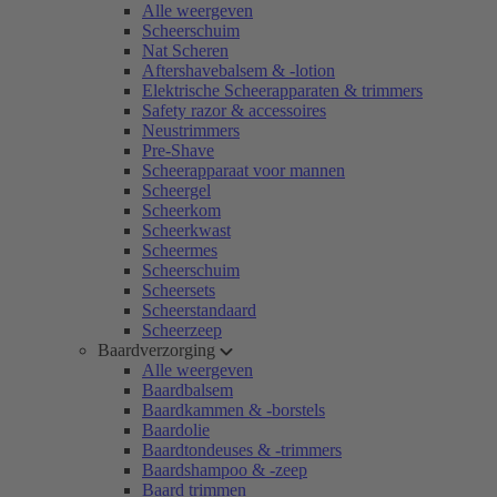
Alle weergeven
Scheerschuim
Nat Scheren
Aftershavebalsem & -lotion
Elektrische Scheerapparaten & trimmers
Safety razor & accessoires
Neustrimmers
Pre-Shave
Scheerapparaat voor mannen
Scheergel
Scheerkom
Scheerkwast
Scheermes
Scheerschuim
Scheersets
Scheerstandaard
Scheerzeep
Baardverzorging
Alle weergeven
Baardbalsem
Baardkammen & -borstels
Baardolie
Baardtondeuses & -trimmers
Baardshampoo & -zeep
Baard trimmen