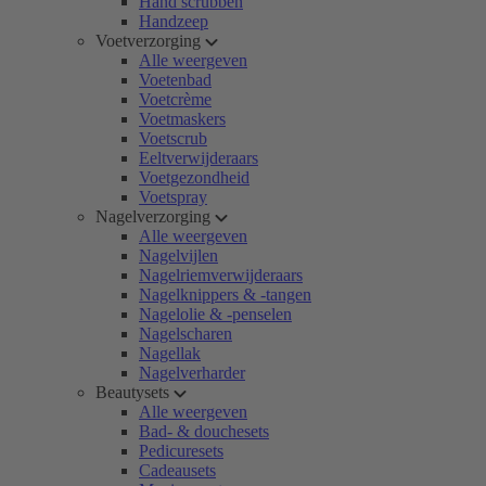
Hand scrubben
Handzeep
Voetverzorging
Alle weergeven
Voetenbad
Voetcrème
Voetmaskers
Voetscrub
Eeltverwijderaars
Voetgezondheid
Voetspray
Nagelverzorging
Alle weergeven
Nagelvijlen
Nagelriemverwijderaars
Nagelknippers & -tangen
Nagelolie & -penselen
Nagelscharen
Nagellak
Nagelverharder
Beautysets
Alle weergeven
Bad- & douchesets
Pedicuresets
Cadeausets