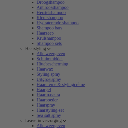
Droogshampoo
Antiroosshampoo
Herstelshampoo
Kleurshampoo
Hydraterende shampoo
Shampoo bars
Haarzeep
Krulshampoo
Shampoo-sets
Haarstyling
Alle weergeven
Schuimmiddel
Hittebescherming
Haarwax
Styling spray
Uitgroeispray
Haarcrème & stylingcrème
Haargel
Haarmascara
Haarpoeder
Haarspray
Haarstyling-set
Sea salt spray
Leave-in verzorging
Alle weergeven