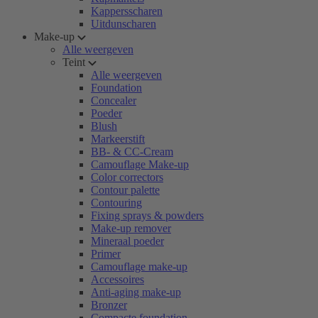
Kappersscharen
Uitdunscharen
Make-up
Alle weergeven
Teint
Alle weergeven
Foundation
Concealer
Poeder
Blush
Markeerstift
BB- & CC-Cream
Camouflage Make-up
Color correctors
Contour palette
Contouring
Fixing sprays & powders
Make-up remover
Mineraal poeder
Primer
Camouflage make-up
Accessoires
Anti-aging make-up
Bronzer
Compacte foundation