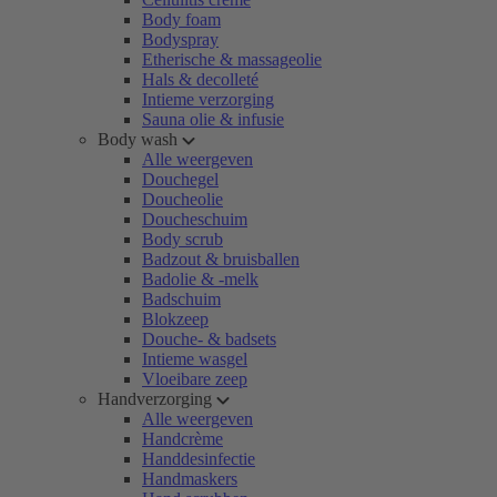
Body foam
Bodyspray
Etherische & massageolie
Hals & decolleté
Intieme verzorging
Sauna olie & infusie
Body wash
Alle weergeven
Douchegel
Doucheolie
Doucheschuim
Body scrub
Badzout & bruisballen
Badolie & -melk
Badschuim
Blokzeep
Douche- & badsets
Intieme wasgel
Vloeibare zeep
Handverzorging
Alle weergeven
Handcrème
Handdesinfectie
Handmaskers