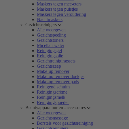
Maskers tegen mee-eters
Maskers tegen puistjes
Maskers tegen veroudering
Nachtmaskers
Gezichtsreinigers
Alle weergeven
Gezichtspeeling
Gezichtstoners
Micellair water
Reinigingsgel
Reinigingsolie
Gezichtreinigingssets
Gezichtszeep
Make-up remover
Make-up remover doekjes
Make-up remover pads
Reinigend schuim
Reinigingscrème
Reinigingsmelk
Reinigingspoeder
Beautyapparatuur en -accessoires
Alle weergeven
Gezichtsmassage
Borstels voor gezichtsreiniging
Gezichtsreinigers