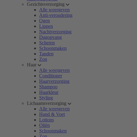
Gezichtsverzorging
Alle weergeven
Anti-veroudering
Ogen
Lippen
Nachtverzorging
Dagopvang
Scheren
Schoonmaken
Tanden
Zon
Haar
Alle weergeven
Conditioner
Haarverzorging
Shampoo
Haarkleur
Styling
Lichaamsverzorging
Alle weergeven
Hand & Voet
Lotions
Oliën
Schoonmaken
Zon