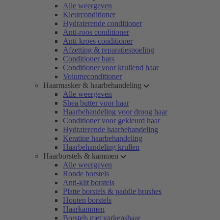
Alle weergeven
Kleurconditioner
Hydraterende conditioner
Anti-roos conditioner
Anti-kroes conditioner
Afzetting & reparatiespoeling
Conditioner bars
Conditioner voor krullend haar
Volumeconditioner
Haarmasker & haarbehandeling
Alle weergeven
Shea butter voor haar
Haarbehandeling voor droog haar
Conditioner voor gekleurd haar
Hydraterende haarbehandeling
Keratine haarbehandeling
Haarbehandeling krullen
Haarborstels & kammen
Alle weergeven
Ronde borstels
Anti-klit borstels
Platte borstels & paddle brushes
Houten borstels
Haarkammen
Borstels met varkenshaar