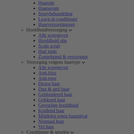
Haarolie
Haarserum
Spraybehandeling
Leave-in conditioner
Haarverzorgingsset
Hoofdhuidverzorging
Alle weergeven
Hoofdhuid olie
Scalp scrub
Hair tonic
Zonnebrand & verzorging
Verzorging volgens haartype
Alle weergeven
Anti-frizz
Anti-roos
Droog haar
Dun & steil haar
Geblondeerd haar
Gekleurd haar
Gevoelige hoofdhuid
Krullend haar
Middelen tegen haaruitval
Normaal haar
Vet haar
Conditioner & spoelen