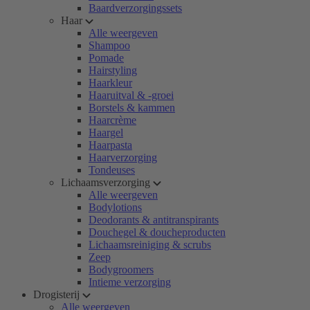
Baardverzorgingssets
Haar
Alle weergeven
Shampoo
Pomade
Hairstyling
Haarkleur
Haaruitval & -groei
Borstels & kammen
Haarcrème
Haargel
Haarpasta
Haarverzorging
Tondeuses
Lichaamsverzorging
Alle weergeven
Bodylotions
Deodorants & antitranspirants
Douchegel & doucheproducten
Lichaamsreiniging & scrubs
Zeep
Bodygroomers
Intieme verzorging
Drogisterij
Alle weergeven