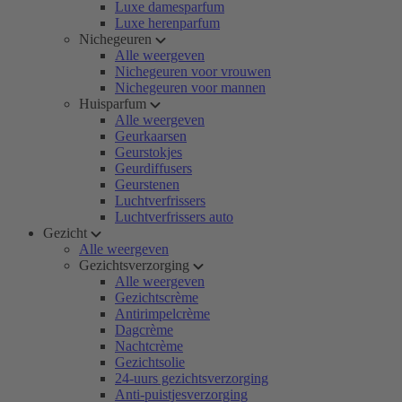
Luxe damesparfum
Luxe herenparfum
Nichegeuren
Alle weergeven
Nichegeuren voor vrouwen
Nichegeuren voor mannen
Huisparfum
Alle weergeven
Geurkaarsen
Geurstokjes
Geurdiffusers
Geurstenen
Luchtverfrissers
Luchtverfrissers auto
Gezicht
Alle weergeven
Gezichtsverzorging
Alle weergeven
Gezichtscrème
Antirimpelcrème
Dagcrème
Nachtcrème
Gezichtsolie
24-uurs gezichtsverzorging
Anti-puistjesverzorging