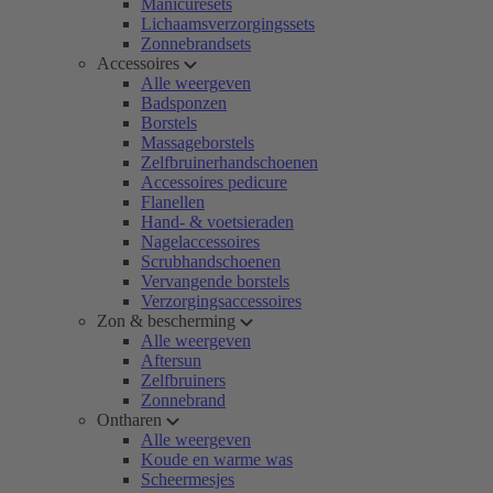
Manicuresets
Lichaamsverzorgingssets
Zonnebrandsets
Accessoires
Alle weergeven
Badsponzen
Borstels
Massageborstels
Zelfbruinerhandschoenen
Accessoires pedicure
Flanellen
Hand- & voetsieraden
Nagelaccessoires
Scrubhandschoenen
Vervangende borstels
Verzorgingsaccessoires
Zon & bescherming
Alle weergeven
Aftersun
Zelfbruiners
Zonnebrand
Ontharen
Alle weergeven
Koude en warme was
Scheermesjes