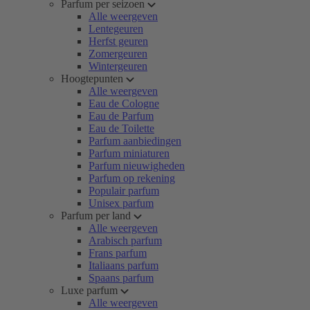
Parfum per seizoen
Alle weergeven
Lentegeuren
Herfst geuren
Zomergeuren
Wintergeuren
Hoogtepunten
Alle weergeven
Eau de Cologne
Eau de Parfum
Eau de Toilette
Parfum aanbiedingen
Parfum miniaturen
Parfum nieuwigheden
Parfum op rekening
Populair parfum
Unisex parfum
Parfum per land
Alle weergeven
Arabisch parfum
Frans parfum
Italiaans parfum
Spaans parfum
Luxe parfum
Alle weergeven