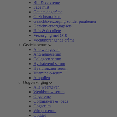
Bb- & cc-crème
Face mist
Getinte dagcrème
Gezichtsmaskers
Gezichtsverzorging zonder parabenen
Gezichtverzorgingssets
Hals & decolleté
Verzorging met Q10
Vochtinbrengende crème
Gezichtsserum
Alle weergeven
Anti-agingserum
Collageen serum
Hydraterend serum
Hyaluronzuur serum
Vitamine c-serum
Ampullen
Oogverzorging
Alle weergeven
Wenkbrauw serum
Oogcrème
Oogmaskers & -pads
Oogserum
Wimperserum
Ooggel