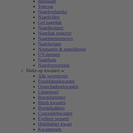
Basislaag
Topcoat
Nagelverharder
Nagelvijlen
Gel nagellak
Nagelknipper
Nagellak remover
Nagelriemremover
Nagelschaar
Nepnagels & nageldesign
UV-lampen
Nagelsets
Nagelverzorging
Make-up kwasten
Alle weergeven
Foundationkwasten
Oogschaduwkwasten
Lippenseel
Borstelreiniger
Blush kwasten
Borstelzakken
Concealerkwasten
Eyeliner penseel
Highlighter kwast
Kwastensets