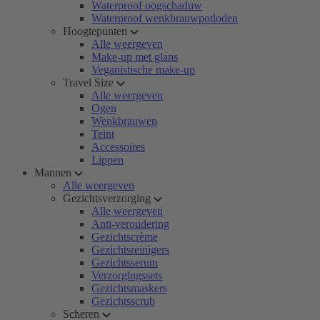
Waterproof oogschaduw
Waterproof wenkbrauwpotloden
Hoogtepunten
Alle weergeven
Make-up met glans
Veganistische make-up
Travel Size
Alle weergeven
Ogen
Wenkbrauwen
Teint
Accessoires
Lippen
Mannen
Alle weergeven
Gezichtsverzorging
Alle weergeven
Anti-veroudering
Gezichtscrème
Gezichtsreinigers
Gezichtsserum
Verzorgingssets
Gezichtsmaskers
Gezichtsscrub
Scheren