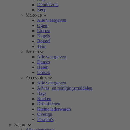
Deodorants
Zeep
Make-up
Alle weergeven
Ogen
Lippen
Nagels
Borstel
Teint
Parfum
Alle weergeven
Dames
Heren
Unisex
Accessoires
Alle weergeven
Afwas- en reinigingsmiddelen
Bags
Boeken
Drinkflessen
Kleine lederwaren
Overige
Paraplu's
Natuur
Alle weergeven