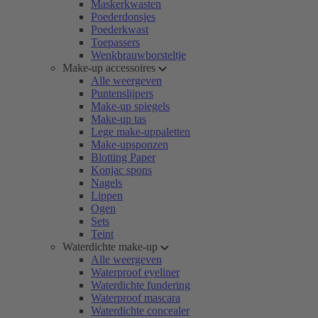
Maskerkwasten
Poederdonsjes
Poederkwast
Toepassers
Wenkbrauwborsteltje
Make-up accessoires
Alle weergeven
Puntenslijpers
Make-up spiegels
Make-up tas
Lege make-uppaletten
Make-upsponzen
Blotting Paper
Konjac spons
Nagels
Lippen
Ogen
Sets
Teint
Waterdichte make-up
Alle weergeven
Waterproof eyeliner
Waterdichte fundering
Waterproof mascara
Waterdichte concealer