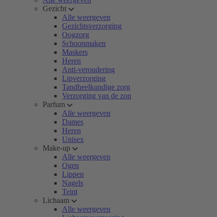
Gezicht
Alle weergeven
Gezichtsverzorging
Oogzorg
Schoonmaken
Maskers
Heren
Anti-veroudering
Lipverzorging
Tandheelkundige zorg
Verzorging van de zon
Parfum
Alle weergeven
Dames
Heren
Unisex
Make-up
Alle weergeven
Ogen
Lippen
Nagels
Teint
Lichaam
Alle weergeven