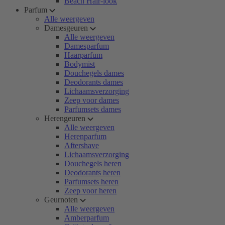
Beach Hair-look
Parfum
Alle weergeven
Damesgeuren
Alle weergeven
Damesparfum
Haarparfum
Bodymist
Douchegels dames
Deodorants dames
Lichaamsverzorging
Zeep voor dames
Parfumsets dames
Herengeuren
Alle weergeven
Herenparfum
Aftershave
Lichaamsverzorging
Douchegels heren
Deodorants heren
Parfumsets heren
Zeep voor heren
Geurnoten
Alle weergeven
Amberparfum