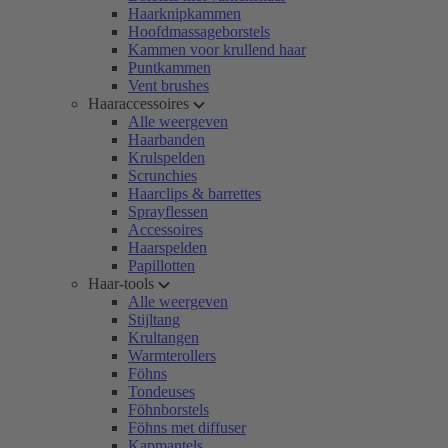
Haarknipkammen
Hoofdmassageborstels
Kammen voor krullend haar
Puntkammen
Vent brushes
Haaraccessoires
Alle weergeven
Haarbanden
Krulspelden
Scrunchies
Haarclips & barrettes
Sprayflessen
Accessoires
Haarspelden
Papillotten
Haar-tools
Alle weergeven
Stijltang
Krultangen
Warmterollers
Föhns
Tondeuses
Föhnborstels
Föhns met diffuser
Kapmantels