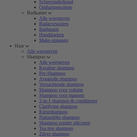
Scheeronderhoud
Ontharingscrème
Badkamer
Alle weergeven
Badaccessoires
Badjassen
Handdoeken
Make-uptassen
Haar
Alle weergeven
Shampoo
Alle weergeven
Keratine shampoo
Pre-Shampoo
Arganolie shampoo
Verzachtende shampoo
Shampoo voor volume
Shampoo voor mannen
2-in-1 shampoo & conditioner
Clarifying shampoo
Kleurshampoo
Natuurlijke shampoo
Shampoo zonder siliconen
Tea tree shampoo
Zilver shampoo