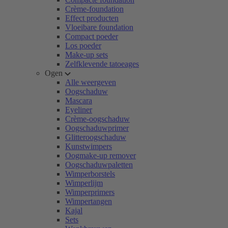
Crème-foundation
Effect producten
Vloeibare foundation
Compact poeder
Los poeder
Make-up sets
Zelfklevende tatoeages
Ogen
Alle weergeven
Oogschaduw
Mascara
Eyeliner
Crème-oogschaduw
Oogschaduwprimer
Glitteroogschaduw
Kunstwimpers
Oogmake-up remover
Oogschaduwpaletten
Wimperborstels
Wimperlijm
Wimperprimers
Wimpertangen
Kajal
Sets