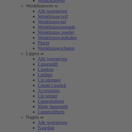
Wenkbrauwen
Wenkbrauwen
Alle weergeven
Wenkbrauwverf
Wenkbrauwgel
Wenkbrauwpomade
Wenkbrauw poeder
Wenkbrauwpotloden
Pincet
Wenkbrauwscharen
Lippen
Alle weergeven
Lippenstift
Lipgloss
Lipliner
Lip plumper
Liquid Lipstick
Accessoires
Lip primer
Lippenbalsem
Matte lippenstift
Lippenstiftsets
Nagels
Alle weergeven
Nagellak