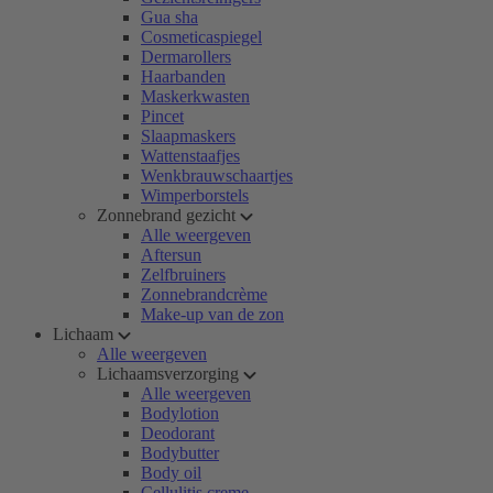
Gua sha
Cosmeticaspiegel
Dermarollers
Haarbanden
Maskerkwasten
Pincet
Slaapmaskers
Wattenstaafjes
Wenkbrauwschaartjes
Wimperborstels
Zonnebrand gezicht
Alle weergeven
Aftersun
Zelfbruiners
Zonnebrandcrème
Make-up van de zon
Lichaam
Alle weergeven
Lichaamsverzorging
Alle weergeven
Bodylotion
Deodorant
Bodybutter
Body oil
Cellulitis creme