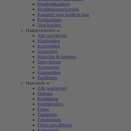
Haarknipkammen
Hoofdmassageborstels
Kammen voor krullend haar
Puntkammen
Vent brushes
Haaraccessoires
Alle weergeven
Haarbanden
Krulspelden
Scrunchies
Haarclips & barrettes
Sprayflessen
Accessoires
Haarspelden
Papillotten
Haar-tools
Alle weergeven
Stijltang
Krultangen
Warmterollers
Föhns
Tondeuses
Föhnborstels
Föhns met diffuser
Kapmantels