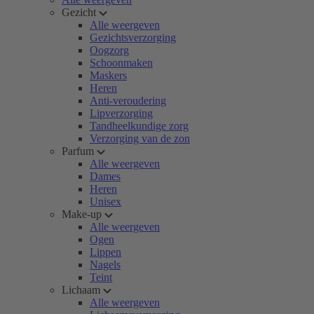
Gezicht
Alle weergeven
Gezichtsverzorging
Oogzorg
Schoonmaken
Maskers
Heren
Anti-veroudering
Lipverzorging
Tandheelkundige zorg
Verzorging van de zon
Parfum
Alle weergeven
Dames
Heren
Unisex
Make-up
Alle weergeven
Ogen
Lippen
Nagels
Teint
Lichaam
Alle weergeven