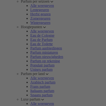
Parfum per seizoen
Alle weergeven
Lentegeuren
Herfst geuren
Zomergeuren
Wintergeuren
Hoogtepunten
Alle weergeven
Eau de Cologne
Eau de Parfum
Eau de Toilette
Parfum aanbiedingen
Parfum miniaturen
Parfum nieuwigheden
Parfum op rekening
Populair parfum
Unisex parfum
Parfum per land
Alle weergeven
Arabisch parfum
Frans parfum
Italiaans parfum
Spaans parfum
Luxe parfum
Alle weergeven