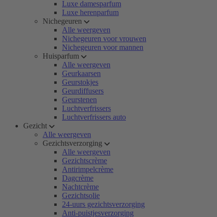
Luxe damesparfum
Luxe herenparfum
Nichegeuren
Alle weergeven
Nichegeuren voor vrouwen
Nichegeuren voor mannen
Huisparfum
Alle weergeven
Geurkaarsen
Geurstokjes
Geurdiffusers
Geurstenen
Luchtverfrissers
Luchtverfrissers auto
Gezicht
Alle weergeven
Gezichtsverzorging
Alle weergeven
Gezichtscrème
Antirimpelcrème
Dagcrème
Nachtcrème
Gezichtsolie
24-uurs gezichtsverzorging
Anti-puistjesverzorging