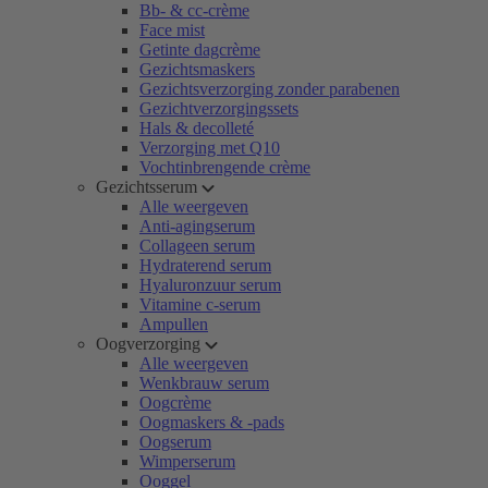
Bb- & cc-crème
Face mist
Getinte dagcrème
Gezichtsmaskers
Gezichtsverzorging zonder parabenen
Gezichtverzorgingssets
Hals & decolleté
Verzorging met Q10
Vochtinbrengende crème
Gezichtsserum
Alle weergeven
Anti-agingserum
Collageen serum
Hydraterend serum
Hyaluronzuur serum
Vitamine c-serum
Ampullen
Oogverzorging
Alle weergeven
Wenkbrauw serum
Oogcrème
Oogmaskers & -pads
Oogserum
Wimperserum
Ooggel