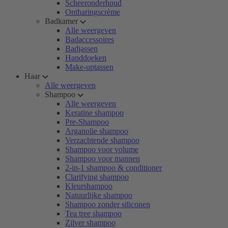
Scheeronderhoud
Ontharingscrème
Badkamer
Alle weergeven
Badaccessoires
Badjassen
Handdoeken
Make-uptassen
Haar
Alle weergeven
Shampoo
Alle weergeven
Keratine shampoo
Pre-Shampoo
Arganolie shampoo
Verzachtende shampoo
Shampoo voor volume
Shampoo voor mannen
2-in-1 shampoo & conditioner
Clarifying shampoo
Kleurshampoo
Natuurlijke shampoo
Shampoo zonder siliconen
Tea tree shampoo
Zilver shampoo