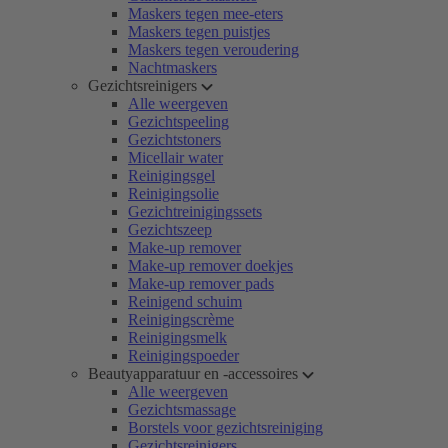
Maskers tegen mee-eters
Maskers tegen puistjes
Maskers tegen veroudering
Nachtmaskers
Gezichtsreinigers
Alle weergeven
Gezichtspeeling
Gezichtstoners
Micellair water
Reinigingsgel
Reinigingsolie
Gezichtreinigingssets
Gezichtszeep
Make-up remover
Make-up remover doekjes
Make-up remover pads
Reinigend schuim
Reinigingscrème
Reinigingsmelk
Reinigingspoeder
Beautyapparatuur en -accessoires
Alle weergeven
Gezichtsmassage
Borstels voor gezichtsreiniging
Gezichtsreinigers