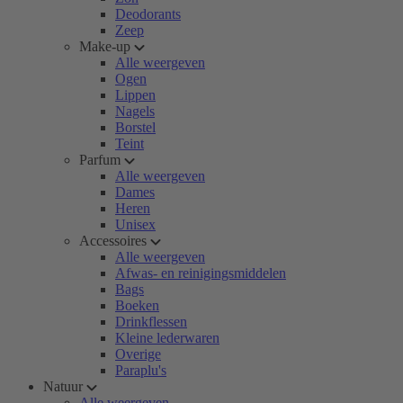
Deodorants
Zeep
Make-up
Alle weergeven
Ogen
Lippen
Nagels
Borstel
Teint
Parfum
Alle weergeven
Dames
Heren
Unisex
Accessoires
Alle weergeven
Afwas- en reinigingsmiddelen
Bags
Boeken
Drinkflessen
Kleine lederwaren
Overige
Paraplu's
Natuur
Alle weergeven