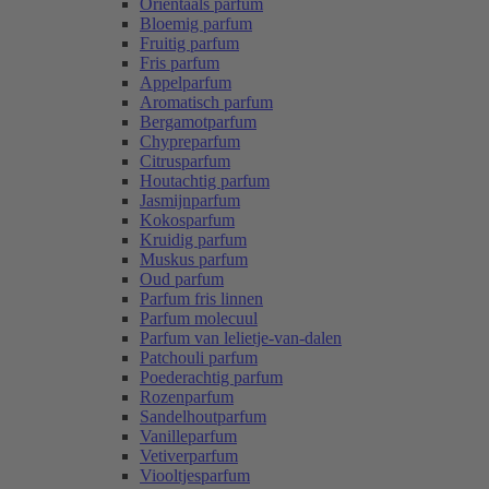
Oriëntaals parfum
Bloemig parfum
Fruitig parfum
Fris parfum
Appelparfum
Aromatisch parfum
Bergamotparfum
Chypreparfum
Citrusparfum
Houtachtig parfum
Jasmijnparfum
Kokosparfum
Kruidig parfum
Muskus parfum
Oud parfum
Parfum fris linnen
Parfum molecuul
Parfum van lelietje-van-dalen
Patchouli parfum
Poederachtig parfum
Rozenparfum
Sandelhoutparfum
Vanilleparfum
Vetiverparfum
Viooltjesparfum