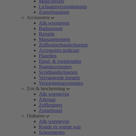
Manicuresets
Lichaamsverzorgingssets
Zonnebrandsets
Accessoires
Alle weergeven
Badsponzen
Borstels
Massageborstels
Zelfbruinerhandschoenen
Accessoires pedicure
Flanellen
Hand- & voetsieraden
Nagelaccessoires
Scrubhandschoenen
Vervangende borstels
Verzorgingsaccessoires
Zon & bescherming
Alle weergeven
Aftersun
Zelfbruiners
Zonnebrand
Ontharen
Alle weergeven
Koude en warme was
Scheermesjes