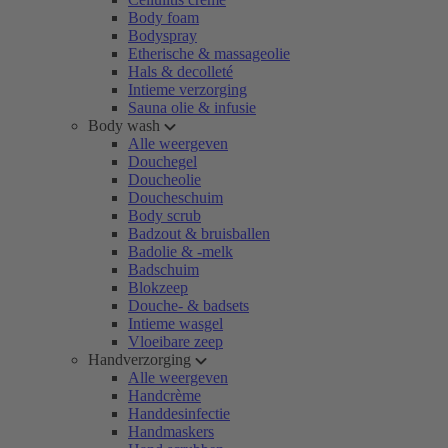
Body foam
Bodyspray
Etherische & massageolie
Hals & decolleté
Intieme verzorging
Sauna olie & infusie
Body wash
Alle weergeven
Douchegel
Doucheolie
Doucheschuim
Body scrub
Badzout & bruisballen
Badolie & -melk
Badschuim
Blokzeep
Douche- & badsets
Intieme wasgel
Vloeibare zeep
Handverzorging
Alle weergeven
Handcrème
Handdesinfectie
Handmaskers