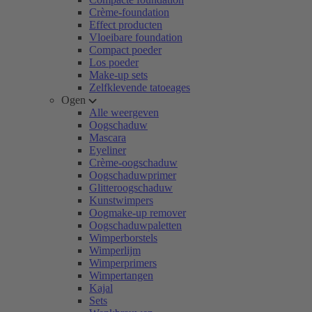
Crème-foundation
Effect producten
Vloeibare foundation
Compact poeder
Los poeder
Make-up sets
Zelfklevende tatoeages
Ogen
Alle weergeven
Oogschaduw
Mascara
Eyeliner
Crème-oogschaduw
Oogschaduwprimer
Glitteroogschaduw
Kunstwimpers
Oogmake-up remover
Oogschaduwpaletten
Wimperborstels
Wimperlijm
Wimperprimers
Wimpertangen
Kajal
Sets