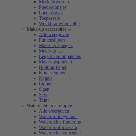
Maskerkwasten
Poederdonsjes
Poederkwast
Toepassers
Wenkbrauwborsteltje
Make-up accessoires
Alle weergeven
Puntenslijpers
Make-up spiegels
Make-up tas
Lege make-uppaletten
Make-upsponzen
Blotting Paper
Konjac spons
Nagels
Lippen
Ogen
Sets
Teint
Waterdichte make-up
Alle weergeven
Waterproof eyeliner
Waterdichte fundering
Waterproof mascara
Waterdichte concealer