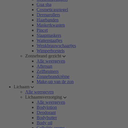
Gua sha
Cosmeticaspiegel
Dermarollers
Haarbanden
Maskerkwasten
Pincet
Slaapmaskers
Wattenstaafjes
Wenkbrauwschaartjes
Wimperborstels
Zonnebrand gezicht
Alle weergeven
Aftersun
Zelfbruiners
Zonnebrandcrème
Make-up van de zon
Lichaam
Alle weergeven
Lichaamsverzorging
Alle weergeven
Bodylotion
Deodorant
Bodybutter
Body oil
Cellulitis creme