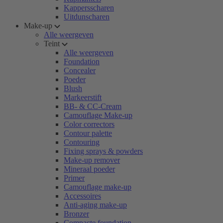
Kappersscharen
Uitdunscharen
Make-up
Alle weergeven
Teint
Alle weergeven
Foundation
Concealer
Poeder
Blush
Markeerstift
BB- & CC-Cream
Camouflage Make-up
Color correctors
Contour palette
Contouring
Fixing sprays & powders
Make-up remover
Mineraal poeder
Primer
Camouflage make-up
Accessoires
Anti-aging make-up
Bronzer
Compacte foundation