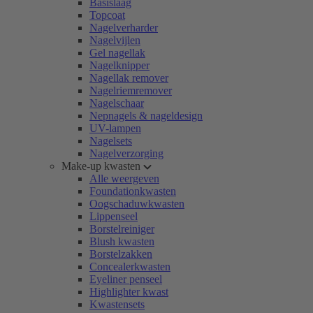
Basislaag
Topcoat
Nagelverharder
Nagelvijlen
Gel nagellak
Nagelknipper
Nagellak remover
Nagelriemremover
Nagelschaar
Nepnagels & nageldesign
UV-lampen
Nagelsets
Nagelverzorging
Make-up kwasten
Alle weergeven
Foundationkwasten
Oogschaduwkwasten
Lippenseel
Borstelreiniger
Blush kwasten
Borstelzakken
Concealerkwasten
Eyeliner penseel
Highlighter kwast
Kwastensets