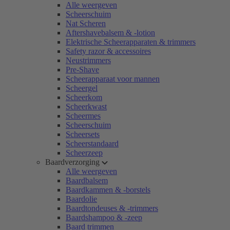
Alle weergeven
Scheerschuim
Nat Scheren
Aftershavebalsem & -lotion
Elektrische Scheerapparaten & trimmers
Safety razor & accessoires
Neustrimmers
Pre-Shave
Scheerapparaat voor mannen
Scheergel
Scheerkom
Scheerkwast
Scheermes
Scheerschuim
Scheersets
Scheerstandaard
Scheerzeep
Baardverzorging
Alle weergeven
Baardbalsem
Baardkammen & -borstels
Baardolie
Baardtondeuses & -trimmers
Baardshampoo & -zeep
Baard trimmen