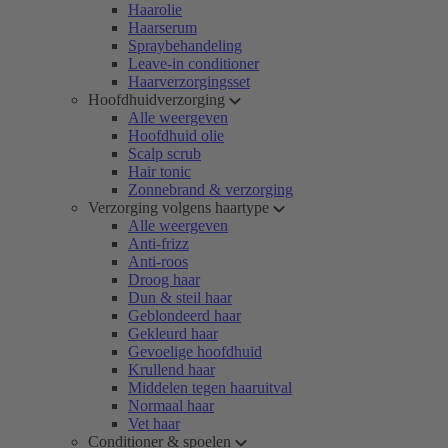
Haarolie
Haarserum
Spraybehandeling
Leave-in conditioner
Haarverzorgingsset
Hoofdhuidverzorging
Alle weergeven
Hoofdhuid olie
Scalp scrub
Hair tonic
Zonnebrand & verzorging
Verzorging volgens haartype
Alle weergeven
Anti-frizz
Anti-roos
Droog haar
Dun & steil haar
Geblondeerd haar
Gekleurd haar
Gevoelige hoofdhuid
Krullend haar
Middelen tegen haaruitval
Normaal haar
Vet haar
Conditioner & spoelen