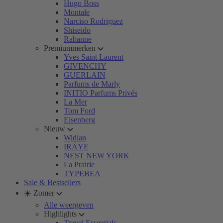
Hugo Boss
Montale
Narciso Rodriguez
Shiseido
Rabanne
Premiummerken
Yves Saint Laurent
GIVENCHY
GUERLAIN
Parfums de Marly
INITIO Parfums Privés
La Mer
Tom Ford
Eisenberg
Nieuw
Widian
IRÄYE
NEST NEW YORK
La Prairie
TYPEBEA
Sale & Bestsellers
☀️ Zomer
Alle weergeven
Highlights
Travel Essentials