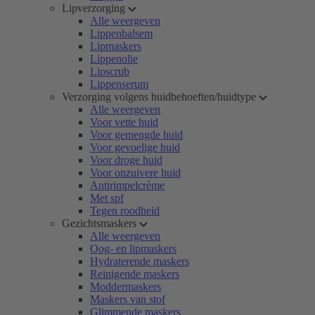
Lipverzorging
Alle weergeven
Lippenbalsem
Lipmaskers
Lippenolie
Lipscrub
Lippenserum
Verzorging volgens huidbehoeften/huidtype
Alle weergeven
Voor vette huid
Voor gemengde huid
Voor gevoelige huid
Voor droge huid
Voor onzuivere huid
Antirimpelcrème
Met spf
Tegen roodheid
Gezichtsmaskers
Alle weergeven
Oog- en lipmaskers
Hydraterende maskers
Reinigende maskers
Moddermaskers
Maskers van stof
Glimmende maskers