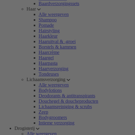
Baardverzorgingssets
Haar
Alle weergeven
Shampoo
Pomade
Hairstyling
Haarkleur
Haaruitval & -groei
Borstels & kammen
Haarcrème
Haargel
Haarpasta
Haarverzorging
Tondeuses
Lichaamsverzorging
Alle weergeven
Bodylotions
Deodorants & antitranspirants
Douchegel & doucheproducten
Lichaamsreiniging & scrubs
Zeep
Bodygroomers
Intieme verzorging
Drogisterij
Alle weergeven