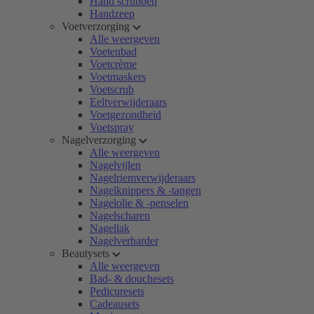
Hand scrubben
Handzeep
Voetverzorging
Alle weergeven
Voetenbad
Voetcrème
Voetmaskers
Voetscrub
Eeltverwijderaars
Voetgezondheid
Voetspray
Nagelverzorging
Alle weergeven
Nagelvijlen
Nagelriemverwijderaars
Nagelknippers & -tangen
Nagelolie & -penselen
Nagelscharen
Nagellak
Nagelverharder
Beautysets
Alle weergeven
Bad- & douchesets
Pedicuresets
Cadeausets