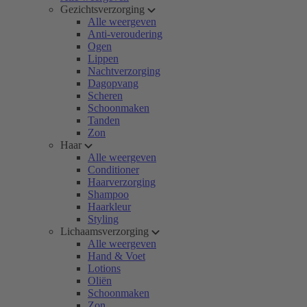
Gezichtsverzorging
Alle weergeven
Anti-veroudering
Ogen
Lippen
Nachtverzorging
Dagopvang
Scheren
Schoonmaken
Tanden
Zon
Haar
Alle weergeven
Conditioner
Haarverzorging
Shampoo
Haarkleur
Styling
Lichaamsverzorging
Alle weergeven
Hand & Voet
Lotions
Oliën
Schoonmaken
Zon