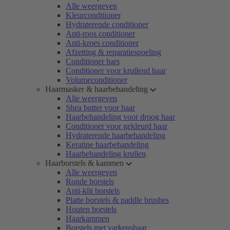
Alle weergeven
Kleurconditioner
Hydraterende conditioner
Anti-roos conditioner
Anti-kroes conditioner
Afzetting & reparatiespoeling
Conditioner bars
Conditioner voor krullend haar
Volumeconditioner
Haarmasker & haarbehandeling
Alle weergeven
Shea butter voor haar
Haarbehandeling voor droog haar
Conditioner voor gekleurd haar
Hydraterende haarbehandeling
Keratine haarbehandeling
Haarbehandeling krullen
Haarborstels & kammen
Alle weergeven
Ronde borstels
Anti-klit borstels
Platte borstels & paddle brushes
Houten borstels
Haarkammen
Borstels met varkenshaar