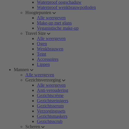
Waterproof oogschaduw
Waterproof wenkbrauwpotloden
Hoogtepunten
Alle weergeven
Make-up met glans
Veganistische make-up
Travel Size
Alle weergeven
Ogen
Wenkbrauwen
Teint
Accessoires
Lippen
Mannen
Alle weergeven
Gezichtsverzorging
Alle weergeven
Anti-veroudering
Gezichtscrème
Gezichtsreinigers
Gezichtsserum
Verzorgingssets
Gezichtsmaskers
Gezichtsscrub
Scheren