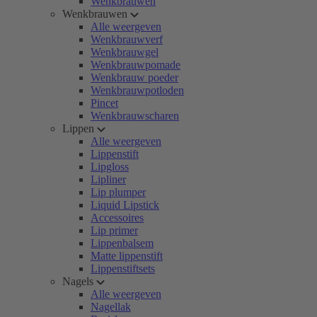
Wenkbrauwen
Wenkbrauwen
Alle weergeven
Wenkbrauwverf
Wenkbrauwgel
Wenkbrauwpomade
Wenkbrauw poeder
Wenkbrauwpotloden
Pincet
Wenkbrauwscharen
Lippen
Alle weergeven
Lippenstift
Lipgloss
Lipliner
Lip plumper
Liquid Lipstick
Accessoires
Lip primer
Lippenbalsem
Matte lippenstift
Lippenstiftsets
Nagels
Alle weergeven
Nagellak