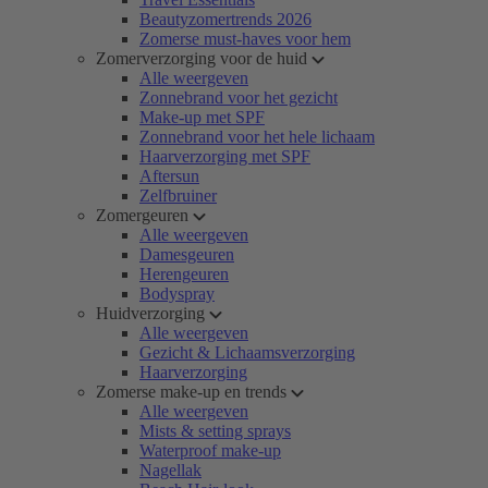
Beautyzomertrends 2026
Zomerse must-haves voor hem
Zomerverzorging voor de huid
Alle weergeven
Zonnebrand voor het gezicht
Make-up met SPF
Zonnebrand voor het hele lichaam
Haarverzorging met SPF
Aftersun
Zelfbruiner
Zomergeuren
Alle weergeven
Damesgeuren
Herengeuren
Bodyspray
Huidverzorging
Alle weergeven
Gezicht & Lichaamsverzorging
Haarverzorging
Zomerse make-up en trends
Alle weergeven
Mists & setting sprays
Waterproof make-up
Nagellak