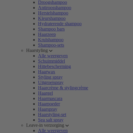
Droogshampoo
Antiroosshampoo
Herstelshampoo
Kleurshampoo
Hydraterende shampoo
Shampoo bars
Haarzeep
Krulshampoo
Shampoo-sets
Haarstyling
Alle weergeven
Schuimmiddel
Hittebescherming
Haarwax
Styling spray
Uitgroeispray
Haarcrème & stylingcrème
Haargel
Haarmascara
Haarpoeder
Haarspray
Haarstyling-set
Sea salt spray
Leave-in verzorging
Alle weergeven