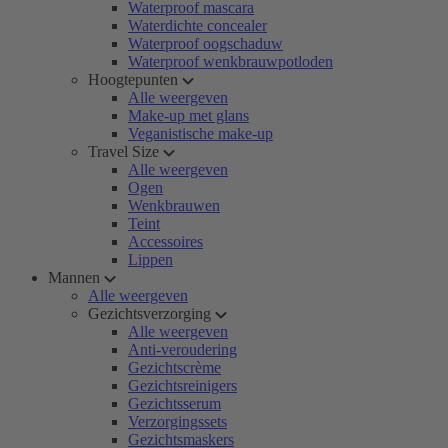
Waterproof mascara
Waterdichte concealer
Waterproof oogschaduw
Waterproof wenkbrauwpotloden
Hoogtepunten
Alle weergeven
Make-up met glans
Veganistische make-up
Travel Size
Alle weergeven
Ogen
Wenkbrauwen
Teint
Accessoires
Lippen
Mannen
Alle weergeven
Gezichtsverzorging
Alle weergeven
Anti-veroudering
Gezichtscrème
Gezichtsreinigers
Gezichtsserum
Verzorgingssets
Gezichtsmaskers