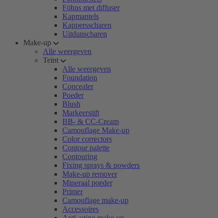
Föhns met diffuser
Kapmantels
Kappersscharen
Uitdunscharen
Make-up
Alle weergeven
Teint
Alle weergeven
Foundation
Concealer
Poeder
Blush
Markeerstift
BB- & CC-Cream
Camouflage Make-up
Color correctors
Contour palette
Contouring
Fixing sprays & powders
Make-up remover
Mineraal poeder
Primer
Camouflage make-up
Accessoires
Anti-aging make-up