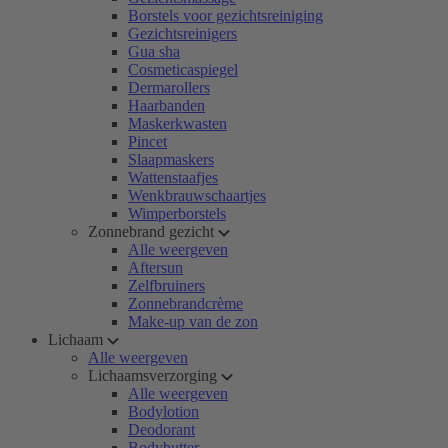
Borstels voor gezichtsreiniging
Gezichtsreinigers
Gua sha
Cosmeticaspiegel
Dermarollers
Haarbanden
Maskerkwasten
Pincet
Slaapmaskers
Wattenstaafjes
Wenkbrauwschaartjes
Wimperborstels
Zonnebrand gezicht
Alle weergeven
Aftersun
Zelfbruiners
Zonnebrandcrème
Make-up van de zon
Lichaam
Alle weergeven
Lichaamsverzorging
Alle weergeven
Bodylotion
Deodorant
Bodybutter