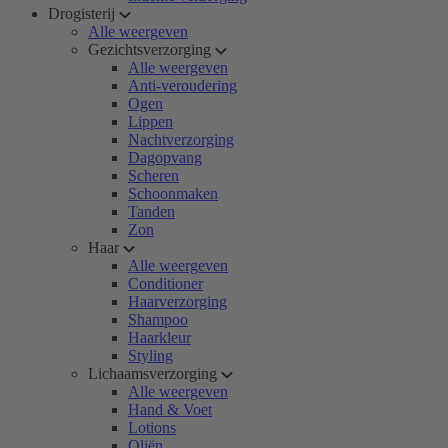
Drogisterij
Alle weergeven
Gezichtsverzorging
Alle weergeven
Anti-veroudering
Ogen
Lippen
Nachtverzorging
Dagopvang
Scheren
Schoonmaken
Tanden
Zon
Haar
Alle weergeven
Conditioner
Haarverzorging
Shampoo
Haarkleur
Styling
Lichaamsverzorging
Alle weergeven
Hand & Voet
Lotions
Oliën