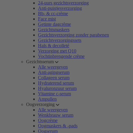
24-uurs gezichtsverzorging
Anti-puistjesverzorging
Bb- & cc-crème
Face mist
Getinte dagcrème
Gezichtsmaskers
Gezichtsverzorging zonder parabenen
Gezichtverzorgingssets
Hals & decolleté
Verzorging met Q10
Vochtinbrengende crème
Gezichtsserum
Alle weergeven
Anti-agingserum
Collageen serum
Hydraterend serum
Hyaluronzuur serum
Vitamine c-serum
Ampullen
Oogverzorging
Alle weergeven
Wenkbrauw serum
Oogcrème
Oogmaskers & -pads
Oogserum