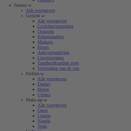
Natuur
Alle weergeven
Gezicht
Alle weergeven
Gezichtsverzorging
Oogzorg
Schoonmaken
Maskers
Heren
Anti-veroudering
Lipverzorging
Tandheelkundige zorg
Verzorging van de zon
Parfum
Alle weergeven
Dames
Heren
Unisex
Make-up
Alle weergeven
Ogen
Lippen
Nagels
Teint