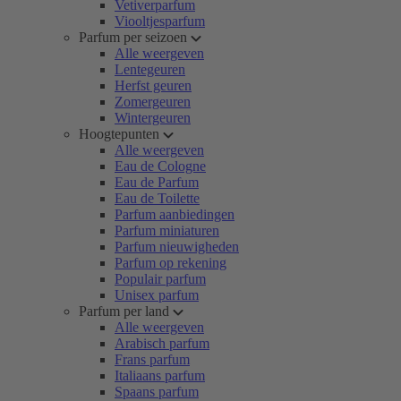
Vetiverparfum
Viooltjesparfum
Parfum per seizoen
Alle weergeven
Lentegeuren
Herfst geuren
Zomergeuren
Wintergeuren
Hoogtepunten
Alle weergeven
Eau de Cologne
Eau de Parfum
Eau de Toilette
Parfum aanbiedingen
Parfum miniaturen
Parfum nieuwigheden
Parfum op rekening
Populair parfum
Unisex parfum
Parfum per land
Alle weergeven
Arabisch parfum
Frans parfum
Italiaans parfum
Spaans parfum