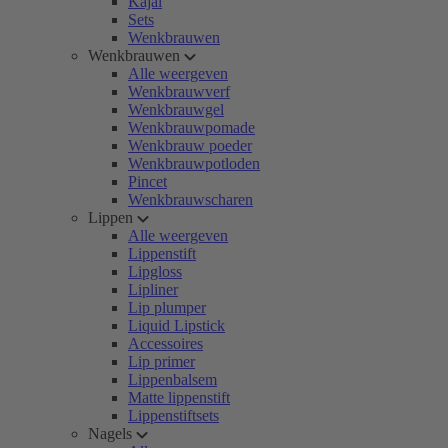
Kajal
Sets
Wenkbrauwen
Wenkbrauwen
Alle weergeven
Wenkbrauwverf
Wenkbrauwgel
Wenkbrauwpomade
Wenkbrauw poeder
Wenkbrauwpotloden
Pincet
Wenkbrauwscharen
Lippen
Alle weergeven
Lippenstift
Lipgloss
Lipliner
Lip plumper
Liquid Lipstick
Accessoires
Lip primer
Lippenbalsem
Matte lippenstift
Lippenstiftsets
Nagels