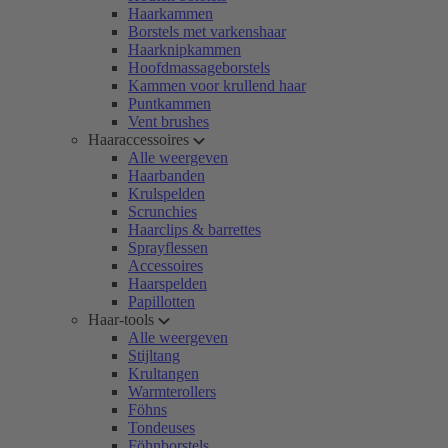
Haarkammen
Borstels met varkenshaar
Haarknipkammen
Hoofdmassageborstels
Kammen voor krullend haar
Puntkammen
Vent brushes
Haaraccessoires
Alle weergeven
Haarbanden
Krulspelden
Scrunchies
Haarclips & barrettes
Sprayflessen
Accessoires
Haarspelden
Papillotten
Haar-tools
Alle weergeven
Stijltang
Krultangen
Warmterollers
Föhns
Tondeuses
Föhnborstels