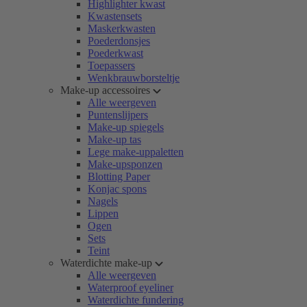
Highlighter kwast
Kwastensets
Maskerkwasten
Poederdonsjes
Poederkwast
Toepassers
Wenkbrauwborsteltje
Make-up accessoires
Alle weergeven
Puntenslijpers
Make-up spiegels
Make-up tas
Lege make-uppaletten
Make-upsponzen
Blotting Paper
Konjac spons
Nagels
Lippen
Ogen
Sets
Teint
Waterdichte make-up
Alle weergeven
Waterproof eyeliner
Waterdichte fundering