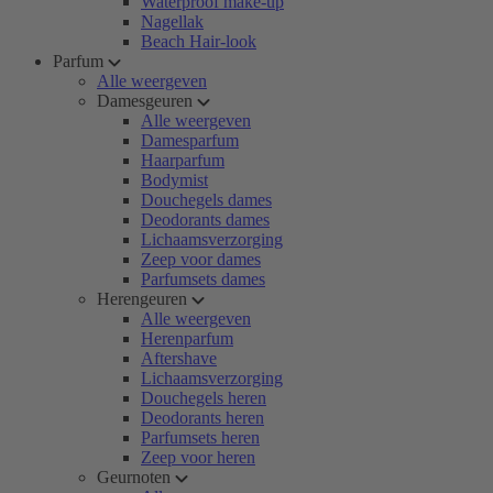
Waterproof make-up
Nagellak
Beach Hair-look
Parfum
Alle weergeven
Damesgeuren
Alle weergeven
Damesparfum
Haarparfum
Bodymist
Douchegels dames
Deodorants dames
Lichaamsverzorging
Zeep voor dames
Parfumsets dames
Herengeuren
Alle weergeven
Herenparfum
Aftershave
Lichaamsverzorging
Douchegels heren
Deodorants heren
Parfumsets heren
Zeep voor heren
Geurnoten