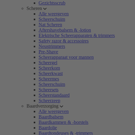
Gezichtsscrub
Scheren
Alle weergeven
Scheerschuim
Nat Scheren
Aftershavebalsem & -lotion
Elektrische Scheerapparaten & trimmers
Safety razor & accessoires
Neustrimmers
Pre-Shave
Scheerapparaat voor mannen
Scheergel
Scheerkom
Scheerkwast
Scheermes
Scheerschuim
Scheersets
Scheerstandaard
Scheerzeep
Baardverzorging
Alle weergeven
Baardbalsem
Baardkammen & -borstels
Baardolie
Baardtondeuses & -trimmers