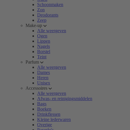
Schoonmaken
Zon
Deodorants
Zeep
Make-up
Alle weergeven
Ogen
Lippen
Nagels
Borstel
Teint
Parfum
Alle weergeven
Dames
Heren
Unisex
Accessoires
Alle weergeven
Afwas- en reinigingsmiddelen
Bags
Boeken
Drinkflessen
Kleine lederwaren
Overige
Paraplu's