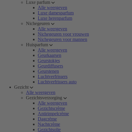
Luxe parfum
Alle weergeven
Luxe damesparfum
Luxe herenparfum
Nichegeuren
Alle weergeven
Nichegeuren voor vrouwen
Nichegeuren voor mannen
Huisparfum
Alle weergeven
Geurkaarsen
Geurstokjes
Geurdiffusers
Geurstenen
Luchtverfrissers
Luchtverfrissers auto
Gezicht
Alle weergeven
Gezichtsverzorging
Alle weergeven
Gezichtscrème
Antirimpelcrème
Dagcrème
Nachtcrème
Gezichtsolie