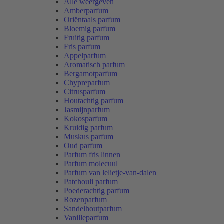
Alle weergeven
Amberparfum
Oriëntaals parfum
Bloemig parfum
Fruitig parfum
Fris parfum
Appelparfum
Aromatisch parfum
Bergamotparfum
Chypreparfum
Citrusparfum
Houtachtig parfum
Jasmijnparfum
Kokosparfum
Kruidig parfum
Muskus parfum
Oud parfum
Parfum fris linnen
Parfum molecuul
Parfum van lelietje-van-dalen
Patchouli parfum
Poederachtig parfum
Rozenparfum
Sandelhoutparfum
Vanilleparfum