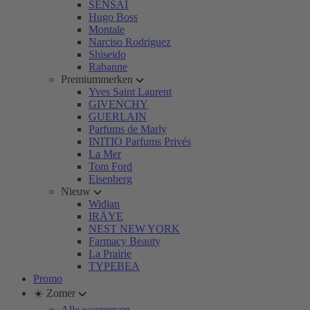
SENSAI
Hugo Boss
Montale
Narciso Rodriguez
Shiseido
Rabanne
Premiummerken
Yves Saint Laurent
GIVENCHY
GUERLAIN
Parfums de Marly
INITIO Parfums Privés
La Mer
Tom Ford
Eisenberg
Nieuw
Widian
IRÄYE
NEST NEW YORK
Farmacy Beauty
La Prairie
TYPEBEA
Promo
☀️ Zomer
Alle weergeven