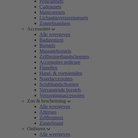
Pedicuresets
Cadeausets
Manicuresets
Lichaamsverzorgingssets
Zonnebrandsets
Accessoires
Alle weergeven
Badsponzen
Borstels
Massageborstels
Zelfbruinerhandschoenen
Accessoires pedicure
Flanellen
Hand- & voetsieraden
Nagelaccessoires
Scrubhandschoenen
Vervangende borstels
Verzorgingsaccessoires
Zon & bescherming
Alle weergeven
Aftersun
Zelfbruiners
Zonnebrand
Ontharen
Alle weergeven