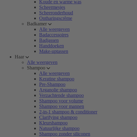
Koude en warme was
Scheermesjes
Scheeronderhoud
Ontharingscrème
Badkamer
Alle weergeven
Badaccessoires
Badjassen
Handdoeken
Make-uptassen
Haar
Alle weergeven
Shampoo
Alle weergeven
Keratine shampoo
Pre-Shampoo
Arganolie shampoo
Verzachtende shampoo
Shampoo voor volume
Shampoo voor mannen
2-in-1 shampoo & conditioner
Clarifying shampoo
Kleurshampoo
Natuurlijke shampoo
Shampoo zonder siliconen