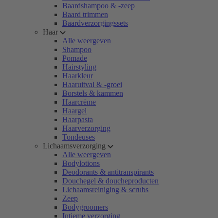
Baardshampoo & -zeep
Baard trimmen
Baardverzorgingssets
Haar
Alle weergeven
Shampoo
Pomade
Hairstyling
Haarkleur
Haaruitval & -groei
Borstels & kammen
Haarcrème
Haargel
Haarpasta
Haarverzorging
Tondeuses
Lichaamsverzorging
Alle weergeven
Bodylotions
Deodorants & antitranspirants
Douchegel & doucheproducten
Lichaamsreiniging & scrubs
Zeep
Bodygroomers
Intieme verzorging