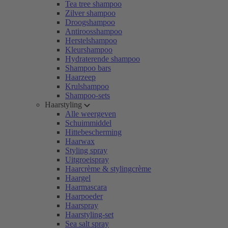
Tea tree shampoo
Zilver shampoo
Droogshampoo
Antiroosshampoo
Herstelshampoo
Kleurshampoo
Hydraterende shampoo
Shampoo bars
Haarzeep
Krulshampoo
Shampoo-sets
Haarstyling
Alle weergeven
Schuimmiddel
Hittebescherming
Haarwax
Styling spray
Uitgroeispray
Haarcrème & stylingcrème
Haargel
Haarmascara
Haarpoeder
Haarspray
Haarstyling-set
Sea salt spray