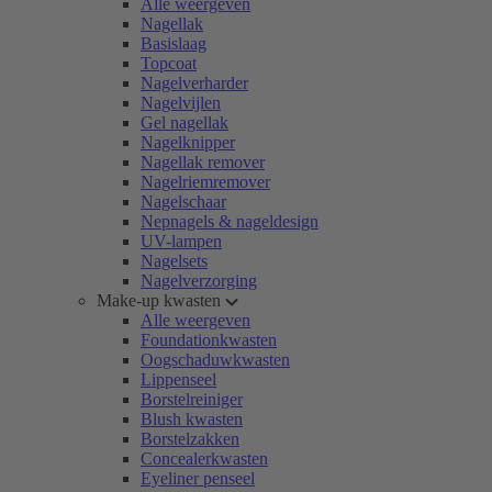
Alle weergeven
Nagellak
Basislaag
Topcoat
Nagelverharder
Nagelvijlen
Gel nagellak
Nagelknipper
Nagellak remover
Nagelriemremover
Nagelschaar
Nepnagels & nageldesign
UV-lampen
Nagelsets
Nagelverzorging
Make-up kwasten
Alle weergeven
Foundationkwasten
Oogschaduwkwasten
Lippenseel
Borstelreiniger
Blush kwasten
Borstelzakken
Concealerkwasten
Eyeliner penseel