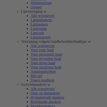
Wimperserum
Ooggel
Lipverzorging
Alle weergeven
Lippenbalsem
Lipmaskers
Lippenolie
Lipscrub
Lippenserum
Verzorging volgens huidbehoeften/huidtype
Alle weergeven
Voor vette huid
Voor gemengde huid
Voor gevoelige huid
Voor droge huid
Voor onzuivere huid
Antirimpelcrème
Met spf
Tegen roodheid
Gezichtsmaskers
Alle weergeven
Oog- en lipmaskers
Hydraterende maskers
Reinigende maskers
Moddermaskers