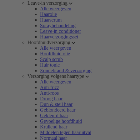
Leave-in verzorging
Alle weergeven
Haarolie
Haarserum
Spraybehandeling
Leave-in conditioner
Haarverzorgingsset
Hoofdhuidverzorging
Alle weergeven
Hoofdhuid olie
Scalp scrub
Hair tonic
Zonnebrand & verzorging
Verzorging volgens haartype
Alle weergeven
Anti-frizz
Anti-roos
Droog haar
Dun & steil haar
Geblondeerd haar
Gekleurd haar
Gevoelige hoofdhuid
Krullend haar
Middelen tegen haaruitval
Normaal haar