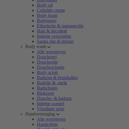
Body oil
Cellulitis creme
Body foam
Bodyspray
Etherische & massageolie
Hals & decolleté
Intieme verzorging
Sauna olie & infusie
Body wash
Alle weergeven
Douchegel
Doucheolie
Doucheschuim
Body scrub
Badzout & bruisballen
Badolie & -melk
Badschuim
Blokzeep
Douche- & badsets
Intieme wasgel
Vloeibare zeep
Handverzorging
Alle weergeven
Handcrème