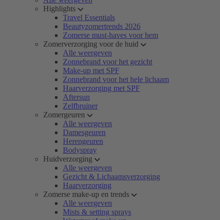
Highlights
Travel Essentials
Beautyzomertrends 2026
Zomerse must-haves voor hem
Zomerverzorging voor de huid
Alle weergeven
Zonnebrand voor het gezicht
Make-up met SPF
Zonnebrand voor het hele lichaam
Haarverzorging met SPF
Aftersun
Zelfbruiner
Zomergeuren
Alle weergeven
Damesgeuren
Herengeuren
Bodyspray
Huidverzorging
Alle weergeven
Gezicht & Lichaamsverzorging
Haarverzorging
Zomerse make-up en trends
Alle weergeven
Mists & setting sprays