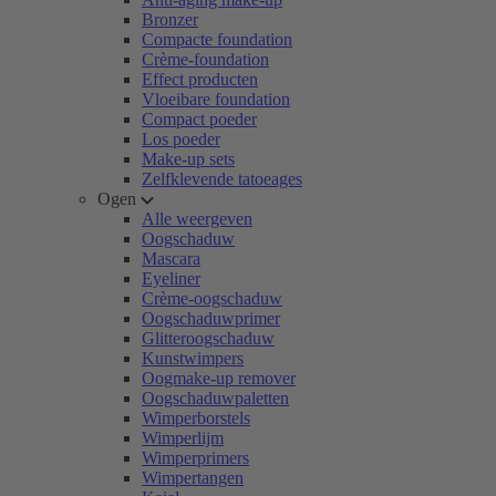
Bronzer
Compacte foundation
Crème-foundation
Effect producten
Vloeibare foundation
Compact poeder
Los poeder
Make-up sets
Zelfklevende tatoeages
Ogen
Alle weergeven
Oogschaduw
Mascara
Eyeliner
Crème-oogschaduw
Oogschaduwprimer
Glitteroogschaduw
Kunstwimpers
Oogmake-up remover
Oogschaduwpaletten
Wimperborstels
Wimperlijm
Wimperprimers
Wimpertangen