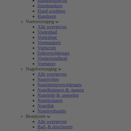
Handdesinfectie
Handmaskers
Hand scrubben
Handzeep
Voetverzorging
Alle weergeven
Voetenbad
Voetcrème
Voetmaskers
Voetscrub
Eeltverwijderaars
Voetgezondheid
Voetspray
Nagelverzorging
Alle weergeven
Nagelvijlen
Nagelriemverwijderaars
Nagelknippers & -tangen
Nagelolie & -penselen
Nagelscharen
Nagellak
Nagelverharder
Beautysets
Alle weergeven
Bad- & douchesets