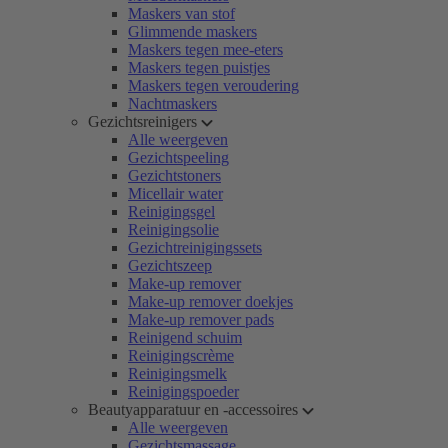
Maskers van stof
Glimmende maskers
Maskers tegen mee-eters
Maskers tegen puistjes
Maskers tegen veroudering
Nachtmaskers
Gezichtsreinigers
Alle weergeven
Gezichtspeeling
Gezichtstoners
Micellair water
Reinigingsgel
Reinigingsolie
Gezichtreinigingssets
Gezichtszeep
Make-up remover
Make-up remover doekjes
Make-up remover pads
Reinigend schuim
Reinigingscrème
Reinigingsmelk
Reinigingspoeder
Beautyapparatuur en -accessoires
Alle weergeven
Gezichtsmassage