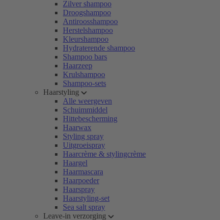
Zilver shampoo
Droogshampoo
Antiroosshampoo
Herstelshampoo
Kleurshampoo
Hydraterende shampoo
Shampoo bars
Haarzeep
Krulshampoo
Shampoo-sets
Haarstyling
Alle weergeven
Schuimmiddel
Hittebescherming
Haarwax
Styling spray
Uitgroeispray
Haarcrème & stylingcrème
Haargel
Haarmascara
Haarpoeder
Haarspray
Haarstyling-set
Sea salt spray
Leave-in verzorging