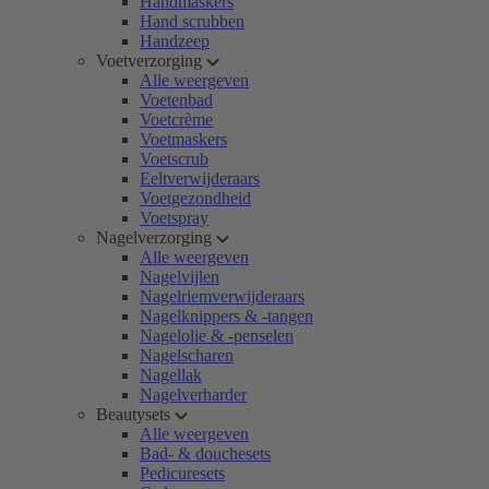
Handmaskers
Hand scrubben
Handzeep
Voetverzorging
Alle weergeven
Voetenbad
Voetcrème
Voetmaskers
Voetscrub
Eeltverwijderaars
Voetgezondheid
Voetspray
Nagelverzorging
Alle weergeven
Nagelvijlen
Nagelriemverwijderaars
Nagelknippers & -tangen
Nagelolie & -penselen
Nagelscharen
Nagellak
Nagelverharder
Beautysets
Alle weergeven
Bad- & douchesets
Pedicuresets