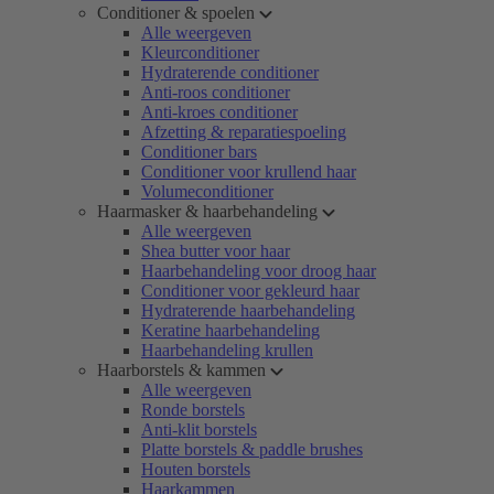
Conditioner & spoelen
Alle weergeven
Kleurconditioner
Hydraterende conditioner
Anti-roos conditioner
Anti-kroes conditioner
Afzetting & reparatiespoeling
Conditioner bars
Conditioner voor krullend haar
Volumeconditioner
Haarmasker & haarbehandeling
Alle weergeven
Shea butter voor haar
Haarbehandeling voor droog haar
Conditioner voor gekleurd haar
Hydraterende haarbehandeling
Keratine haarbehandeling
Haarbehandeling krullen
Haarborstels & kammen
Alle weergeven
Ronde borstels
Anti-klit borstels
Platte borstels & paddle brushes
Houten borstels
Haarkammen