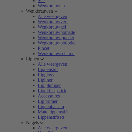
Sets
Wenkbrauwen
Wenkbrauwen
Alle weergeven
Wenkbrauwverf
Wenkbrauwgel
Wenkbrauwpomade
Wenkbrauw poeder
Wenkbrauwpotloden
Pincet
Wenkbrauwscharen
Lippen
Alle weergeven
Lippenstift
Lipgloss
Lipliner
Lip plumper
Liquid Lipstick
Accessoires
Lip primer
Lippenbalsem
Matte lippenstift
Lippenstiftsets
Nagels
Alle weergeven