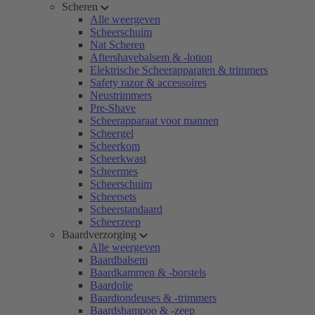
Scheren
Alle weergeven
Scheerschuim
Nat Scheren
Aftershavebalsem & -lotion
Elektrische Scheerapparaten & trimmers
Safety razor & accessoires
Neustrimmers
Pre-Shave
Scheerapparaat voor mannen
Scheergel
Scheerkom
Scheerkwast
Scheermes
Scheerschuim
Scheersets
Scheerstandaard
Scheerzeep
Baardverzorging
Alle weergeven
Baardbalsem
Baardkammen & -borstels
Baardolie
Baardtondeuses & -trimmers
Baardshampoo & -zeep