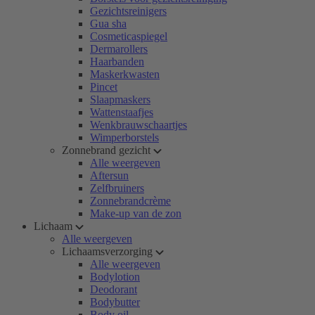
Gezichtsreinigers
Gua sha
Cosmeticaspiegel
Dermarollers
Haarbanden
Maskerkwasten
Pincet
Slaapmaskers
Wattenstaafjes
Wenkbrauwschaartjes
Wimperborstels
Zonnebrand gezicht
Alle weergeven
Aftersun
Zelfbruiners
Zonnebrandcrème
Make-up van de zon
Lichaam
Alle weergeven
Lichaamsverzorging
Alle weergeven
Bodylotion
Deodorant
Bodybutter
Body oil