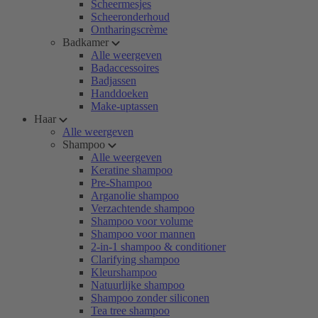
Scheermesjes
Scheeronderhoud
Ontharingscrème
Badkamer
Alle weergeven
Badaccessoires
Badjassen
Handdoeken
Make-uptassen
Haar
Alle weergeven
Shampoo
Alle weergeven
Keratine shampoo
Pre-Shampoo
Arganolie shampoo
Verzachtende shampoo
Shampoo voor volume
Shampoo voor mannen
2-in-1 shampoo & conditioner
Clarifying shampoo
Kleurshampoo
Natuurlijke shampoo
Shampoo zonder siliconen
Tea tree shampoo