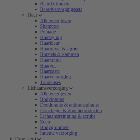
Baard trimmen
Baardverzorgingssets
Haar
Alle weergeven
Shampoo
Pomade
Hairstyling
Haarkleur
Haaruitval & -groei
Borstels & kammen
Haarcrème
Haargel
Haarpasta
Haarverzorging
Tondeuses
Lichaamsverzorging
Alle weergeven
Bodylotions
Deodorants & antitranspirants
Douchegel & doucheproducten
Lichaamsreiniging & scrubs
Zeep
Bodygroomers
Intieme verzorging
Drogisterij