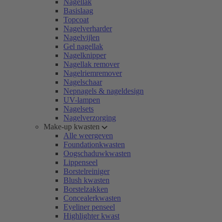
Nagellak
Basislaag
Topcoat
Nagelverharder
Nagelvijlen
Gel nagellak
Nagelknipper
Nagellak remover
Nagelriemremover
Nagelschaar
Nepnagels & nageldesign
UV-lampen
Nagelsets
Nagelverzorging
Make-up kwasten
Alle weergeven
Foundationkwasten
Oogschaduwkwasten
Lippenseel
Borstelreiniger
Blush kwasten
Borstelzakken
Concealerkwasten
Eyeliner penseel
Highlighter kwast