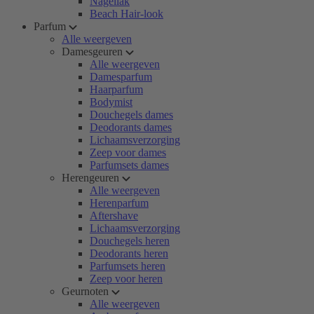
Nagellak
Beach Hair-look
Parfum
Alle weergeven
Damesgeuren
Alle weergeven
Damesparfum
Haarparfum
Bodymist
Douchegels dames
Deodorants dames
Lichaamsverzorging
Zeep voor dames
Parfumsets dames
Herengeuren
Alle weergeven
Herenparfum
Aftershave
Lichaamsverzorging
Douchegels heren
Deodorants heren
Parfumsets heren
Zeep voor heren
Geurnoten
Alle weergeven