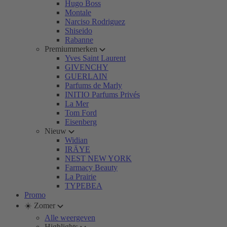
Hugo Boss
Montale
Narciso Rodriguez
Shiseido
Rabanne
Premiummerken
Yves Saint Laurent
GIVENCHY
GUERLAIN
Parfums de Marly
INITIO Parfums Privés
La Mer
Tom Ford
Eisenberg
Nieuw
Widian
IRÄYE
NEST NEW YORK
Farmacy Beauty
La Prairie
TYPEBEA
Promo
☀️ Zomer
Alle weergeven
Highlights