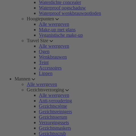
Waterdichte concealer
Waterproof oogschaduw
Waterproof wenkbrauwpotloden
Hoogtepunten
Alle weergeven
Make-up met glans
Veganistische make-up
Travel Size
Alle weergeven
Ogen
Wenkbrauwen
Teint
Accessoires
Lippen
Mannen
Alle weergeven
Gezichtsverzorging
Alle weergeven
Anti-veroudering
Gezichtscrème
Gezichtsreinigers
Gezichtsserum
Verzorgingssets
Gezichtsmaskers
Gezichtsscrub