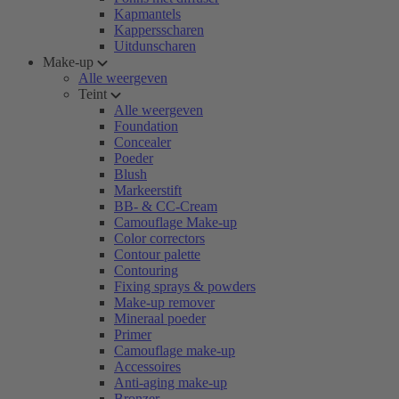
Kapmantels
Kappersscharen
Uitdunscharen
Make-up
Alle weergeven
Teint
Alle weergeven
Foundation
Concealer
Poeder
Blush
Markeerstift
BB- & CC-Cream
Camouflage Make-up
Color correctors
Contour palette
Contouring
Fixing sprays & powders
Make-up remover
Mineraal poeder
Primer
Camouflage make-up
Accessoires
Anti-aging make-up
Bronzer