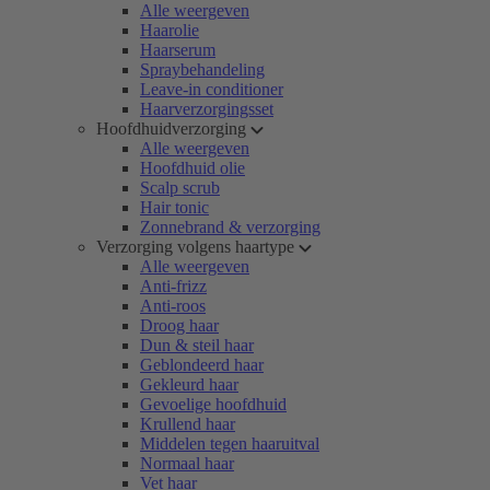
Alle weergeven
Haarolie
Haarserum
Spraybehandeling
Leave-in conditioner
Haarverzorgingsset
Hoofdhuidverzorging
Alle weergeven
Hoofdhuid olie
Scalp scrub
Hair tonic
Zonnebrand & verzorging
Verzorging volgens haartype
Alle weergeven
Anti-frizz
Anti-roos
Droog haar
Dun & steil haar
Geblondeerd haar
Gekleurd haar
Gevoelige hoofdhuid
Krullend haar
Middelen tegen haaruitval
Normaal haar
Vet haar