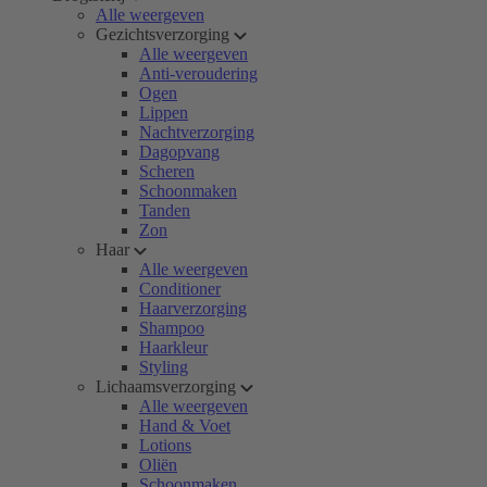
Alle weergeven
Gezichtsverzorging
Alle weergeven
Anti-veroudering
Ogen
Lippen
Nachtverzorging
Dagopvang
Scheren
Schoonmaken
Tanden
Zon
Haar
Alle weergeven
Conditioner
Haarverzorging
Shampoo
Haarkleur
Styling
Lichaamsverzorging
Alle weergeven
Hand & Voet
Lotions
Oliën
Schoonmaken