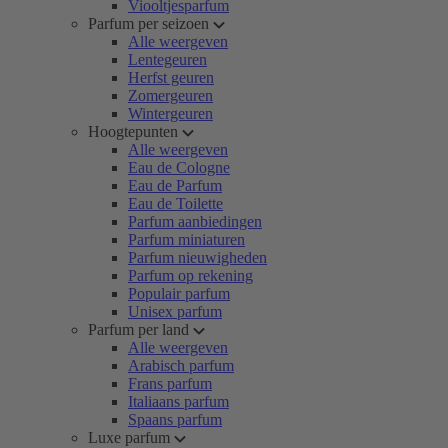
Viooltjesparfum
Parfum per seizoen
Alle weergeven
Lentegeuren
Herfst geuren
Zomergeuren
Wintergeuren
Hoogtepunten
Alle weergeven
Eau de Cologne
Eau de Parfum
Eau de Toilette
Parfum aanbiedingen
Parfum miniaturen
Parfum nieuwigheden
Parfum op rekening
Populair parfum
Unisex parfum
Parfum per land
Alle weergeven
Arabisch parfum
Frans parfum
Italiaans parfum
Spaans parfum
Luxe parfum