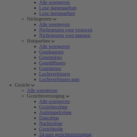
Alle weergeven
Luxe damesparfum
Luxe herenparfum
Nichegeuren
Alle weergeven
Nichegeuren voor vrouwen
Nichegeuren voor mannen
Huisparfum
Alle weergeven
Geurkaarsen
Geurstokjes
Geurdiffusers
Geurstenen
Luchtverfrissers
Luchtverfrissers auto
Gezicht
Alle weergeven
Gezichtsverzorging
Alle weergeven
Gezichtscrème
Antirimpelcrème
Dagcrème
Nachtcrème
Gezichtsolie
24-uurs gezichtsverzorging