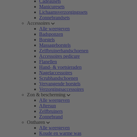
Cadeausets
Manicuresets
Lichaamsverzorgingssets
Zonnebrandsets
Accessoires
Alle weergeven
Badsponzen
Borstels
Massageborstels
Zelfbruinerhandschoenen
Accessoires pedicure
Flanellen
Hand- & voetsieraden
Nagelaccessoires
Scrubhandschoenen
Vervangende borstels
Verzorgingsaccessoires
Zon & bescherming
Alle weergeven
Aftersun
Zelfbruiners
Zonnebrand
Ontharen
Alle weergeven
Koude en warme was