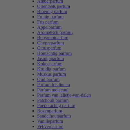
Amberparfum
Oriëntaals parfum
Bloemig parfum
Fruitig parfum
Fris parfum
Appelparfum
Aromatisch parfum
Bergamotparfum
Chypreparfum
Citrusparfum
Houtachtig parfum
Jasmijnparfum
Kokosparfum
Kruidig parfum
Muskus parfum
Oud parfum
Parfum fris linnen
Parfum molecuul
Parfum van lelietje-van-dalen
Patchouli parfum
Poederachtig parfum
Rozenparfum
Sandelhoutparfum
Vanilleparfum
Vetiverparfum