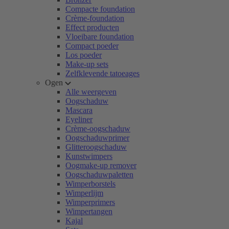
Compacte foundation
Crème-foundation
Effect producten
Vloeibare foundation
Compact poeder
Los poeder
Make-up sets
Zelfklevende tatoeages
Ogen
Alle weergeven
Oogschaduw
Mascara
Eyeliner
Crème-oogschaduw
Oogschaduwprimer
Glitteroogschaduw
Kunstwimpers
Oogmake-up remover
Oogschaduwpaletten
Wimperborstels
Wimperlijm
Wimperprimers
Wimpertangen
Kajal