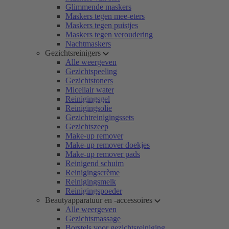
Glimmende maskers
Maskers tegen mee-eters
Maskers tegen puistjes
Maskers tegen veroudering
Nachtmaskers
Gezichtsreinigers
Alle weergeven
Gezichtspeeling
Gezichtstoners
Micellair water
Reinigingsgel
Reinigingsolie
Gezichtreinigingssets
Gezichtszeep
Make-up remover
Make-up remover doekjes
Make-up remover pads
Reinigend schuim
Reinigingscrème
Reinigingsmelk
Reinigingspoeder
Beautyapparatuur en -accessoires
Alle weergeven
Gezichtsmassage
Borstels voor gezichtsreiniging