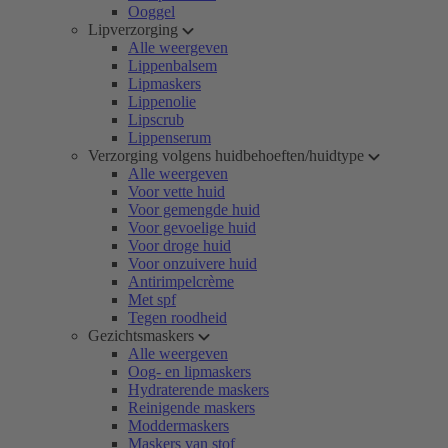
Ooggel
Lipverzorging
Alle weergeven
Lippenbalsem
Lipmaskers
Lippenolie
Lipscrub
Lippenserum
Verzorging volgens huidbehoeften/huidtype
Alle weergeven
Voor vette huid
Voor gemengde huid
Voor gevoelige huid
Voor droge huid
Voor onzuivere huid
Antirimpelcrème
Met spf
Tegen roodheid
Gezichtsmaskers
Alle weergeven
Oog- en lipmaskers
Hydraterende maskers
Reinigende maskers
Moddermaskers
Maskers van stof