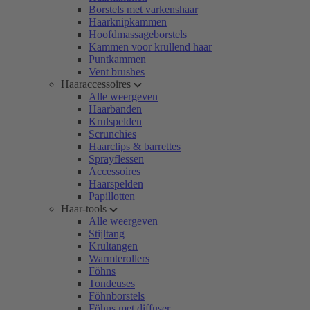
Borstels met varkenshaar
Haarknipkammen
Hoofdmassageborstels
Kammen voor krullend haar
Puntkammen
Vent brushes
Haaraccessoires
Alle weergeven
Haarbanden
Krulspelden
Scrunchies
Haarclips & barrettes
Sprayflessen
Accessoires
Haarspelden
Papillotten
Haar-tools
Alle weergeven
Stijltang
Krultangen
Warmterollers
Föhns
Tondeuses
Föhnborstels
Föhns met diffuser