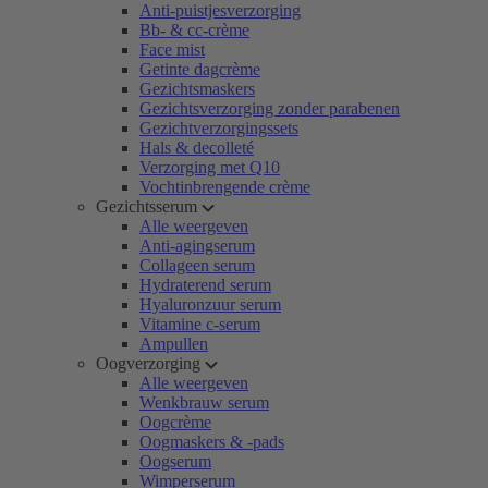
Anti-puistjesverzorging
Bb- & cc-crème
Face mist
Getinte dagcrème
Gezichtsmaskers
Gezichtsverzorging zonder parabenen
Gezichtverzorgingssets
Hals & decolleté
Verzorging met Q10
Vochtinbrengende crème
Gezichtsserum
Alle weergeven
Anti-agingserum
Collageen serum
Hydraterend serum
Hyaluronzuur serum
Vitamine c-serum
Ampullen
Oogverzorging
Alle weergeven
Wenkbrauw serum
Oogcrème
Oogmaskers & -pads
Oogserum
Wimperserum