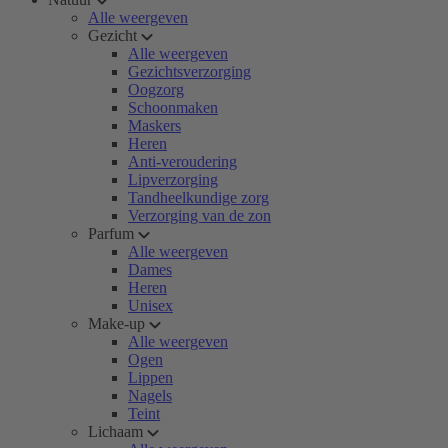
Alle weergeven
Gezicht
Alle weergeven
Gezichtsverzorging
Oogzorg
Schoonmaken
Maskers
Heren
Anti-veroudering
Lipverzorging
Tandheelkundige zorg
Verzorging van de zon
Parfum
Alle weergeven
Dames
Heren
Unisex
Make-up
Alle weergeven
Ogen
Lippen
Nagels
Teint
Lichaam