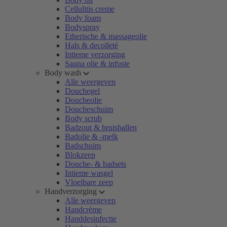
Cellulitis creme
Body foam
Bodyspray
Etherische & massageolie
Hals & decolleté
Intieme verzorging
Sauna olie & infusie
Body wash
Alle weergeven
Douchegel
Doucheolie
Doucheschuim
Body scrub
Badzout & bruisballen
Badolie & -melk
Badschuim
Blokzeep
Douche- & badsets
Intieme wasgel
Vloeibare zeep
Handverzorging
Alle weergeven
Handcrème
Handdesinfectie