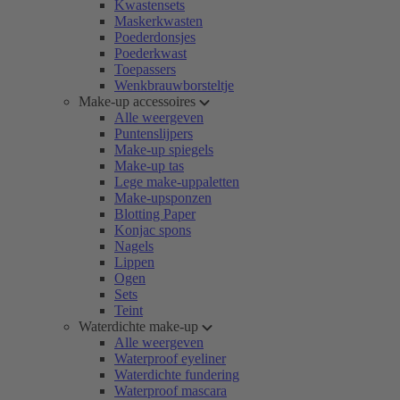
Kwastensets
Maskerkwasten
Poederdonsjes
Poederkwast
Toepassers
Wenkbrauwborsteltje
Make-up accessoires
Alle weergeven
Puntenslijpers
Make-up spiegels
Make-up tas
Lege make-uppaletten
Make-upsponzen
Blotting Paper
Konjac spons
Nagels
Lippen
Ogen
Sets
Teint
Waterdichte make-up
Alle weergeven
Waterproof eyeliner
Waterdichte fundering
Waterproof mascara