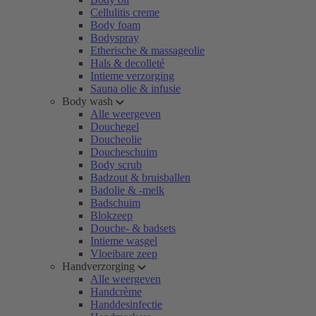
Cellulitis creme
Body foam
Bodyspray
Etherische & massageolie
Hals & decolleté
Intieme verzorging
Sauna olie & infusie
Body wash
Alle weergeven
Douchegel
Doucheolie
Doucheschuim
Body scrub
Badzout & bruisballen
Badolie & -melk
Badschuim
Blokzeep
Douche- & badsets
Intieme wasgel
Vloeibare zeep
Handverzorging
Alle weergeven
Handcrème
Handdesinfectie