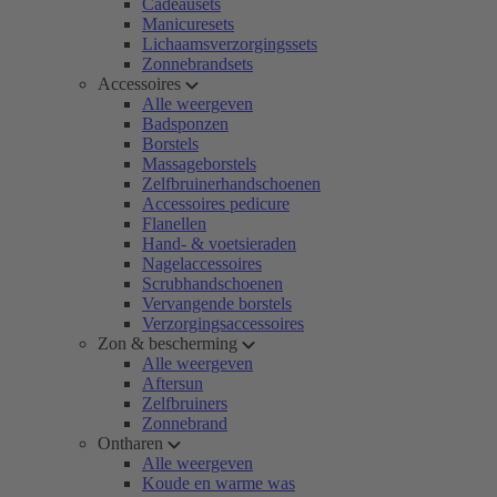
Cadeausets
Manicuresets
Lichaamsverzorgingssets
Zonnebrandsets
Accessoires
Alle weergeven
Badsponzen
Borstels
Massageborstels
Zelfbruinerhandschoenen
Accessoires pedicure
Flanellen
Hand- & voetsieraden
Nagelaccessoires
Scrubhandschoenen
Vervangende borstels
Verzorgingsaccessoires
Zon & bescherming
Alle weergeven
Aftersun
Zelfbruiners
Zonnebrand
Ontharen
Alle weergeven
Koude en warme was