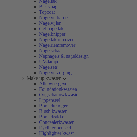
Nagellak
Basislaag
Topcoat
Nagelverharder
Nagelvijlen
Gel nagellak
Nagelknipper
Nagellak remover
Nagelriemremover
Nagelschaar
Nepnagels & nageldesign
UV-lampen
Nagelsets
Nagelverzorging
Make-up kwasten
Alle weergeven
Foundationkwasten
Oogschaduwkwasten
Lippenseel
Borstelreiniger
Blush kwasten
Borstelzakken
Concealerkwasten
Eyeliner penseel
Highlighter kwast