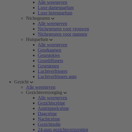
Alle weergeven
Luxe damesparfum
Luxe herenparfum
Nichegeuren
Alle weergeven
Nichegeuren voor vrouwen
Nichegeuren voor mannen
Huisparfum
Alle weergeven
Geurkaarsen
Geurstokjes
Geurdiffusers
Geurstenen
Luchtverfrissers
Luchtverfrissers auto
Gezicht
Alle weergeven
Gezichtsverzorging
Alle weergeven
Gezichtscrème
Antirimpelcrème
Dagcrème
Nachtcrème
Gezichtsolie
24-uurs gezichtsverzorging