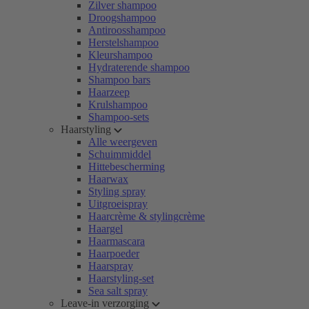
Zilver shampoo
Droogshampoo
Antiroosshampoo
Herstelshampoo
Kleurshampoo
Hydraterende shampoo
Shampoo bars
Haarzeep
Krulshampoo
Shampoo-sets
Haarstyling
Alle weergeven
Schuimmiddel
Hittebescherming
Haarwax
Styling spray
Uitgroeispray
Haarcrème & stylingcrème
Haargel
Haarmascara
Haarpoeder
Haarspray
Haarstyling-set
Sea salt spray
Leave-in verzorging