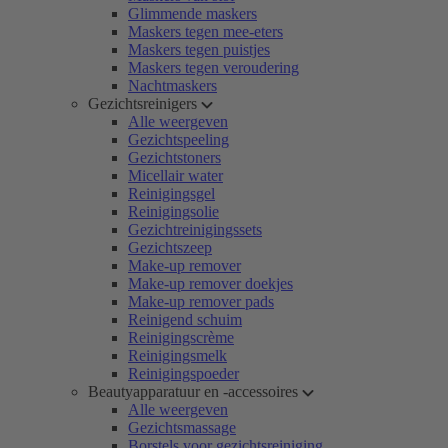
Glimmende maskers
Maskers tegen mee-eters
Maskers tegen puistjes
Maskers tegen veroudering
Nachtmaskers
Gezichtsreinigers
Alle weergeven
Gezichtspeeling
Gezichtstoners
Micellair water
Reinigingsgel
Reinigingsolie
Gezichtreinigingssets
Gezichtszeep
Make-up remover
Make-up remover doekjes
Make-up remover pads
Reinigend schuim
Reinigingscrème
Reinigingsmelk
Reinigingspoeder
Beautyapparatuur en -accessoires
Alle weergeven
Gezichtsmassage
Borstels voor gezichtsreiniging