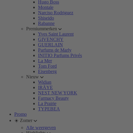
Hugo Boss
Montale
Narciso Rodriguez
Shiseido
Rabanne
Premiummerken
Yves Saint Laurent
GIVENCHY
GUERLAIN
Parfums de Marly
INITIO Parfums Privés
La Mer
Tom Ford
Eisenberg
Nieuw
Widian
IRÄYE
NEST NEW YORK
Farmacy Beauty
La Prairie
TYPEBEA
Promo
☀️ Zomer
Alle weergeven
Highlights