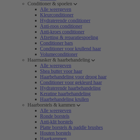
Conditioner & spoelen
Alle weergeven
Kleurconditioner
Hydraterende conditioner
Anti-roos conditioner
Anti-kroes conditioner
Afzetting & reparatiespoeling
Conditioner bars
Conditioner voor krullend haar
Volumeconditioner
Haarmasker & haarbehandeling
Alle weergeven
Shea butter voor haar
Haarbehandeling voor droog haar
Conditioner voor gekleurd haar
Hydraterende haarbehandeling
Keratine haarbehandeling
Haarbehandeling krullen
Haarborstels & kammen
Alle weergeven
Ronde borstels
Anti-klit borstels
Platte borstels & paddle brushes
Houten borstels
Haarkammen