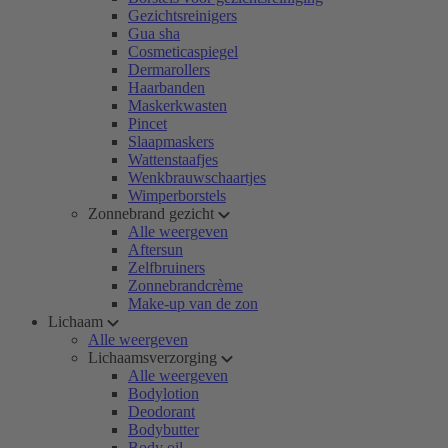
Gezichtsreinigers
Gua sha
Cosmeticaspiegel
Dermarollers
Haarbanden
Maskerkwasten
Pincet
Slaapmaskers
Wattenstaafjes
Wenkbrauwschaartjes
Wimperborstels
Zonnebrand gezicht
Alle weergeven
Aftersun
Zelfbruiners
Zonnebrandcrème
Make-up van de zon
Lichaam
Alle weergeven
Lichaamsverzorging
Alle weergeven
Bodylotion
Deodorant
Bodybutter
Body oil