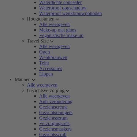
Waterdichte concealer
Waterproof oogschaduw
Waterproof wenkbrauwpotloden
Hoogtepunten
Alle weergeven
Make-up met glans
Veganistische make-up
Travel Size
Alle weergeven
Ogen
Wenkbrauwen
Teint
Accessoires
Lippen
Mannen
Alle weergeven
Gezichtsverzorging
Alle weergeven
Anti-veroudering
Gezichtscrème
Gezichtsreinigers
Gezichtsserum
Verzorgingssets
Gezichtsmaskers
Gezichtsscrub