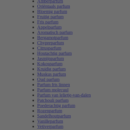
Amberparfum
Oriëntaals parfum
Bloemig parfum
Fruitig parfum
Fris parfum
Appelparfum
Aromatisch parfum
Bergamotparfum
Chypreparfum
Citrusparfum
Houtachtig parfum
Jasmijnparfum
Kokosparfum
Kruidig parfum
Muskus parfum
Oud parfum
Parfum fris linnen
Parfum molecuul
Parfum van lelietje-van-dalen
Patchouli parfum
Poederachtig parfum
Rozenparfum
Sandelhoutparfum
Vanilleparfum
Vetiverparfum