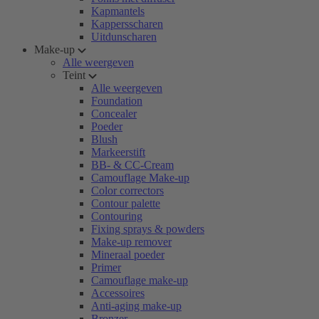
Kapmantels
Kappersscharen
Uitdunscharen
Make-up
Alle weergeven
Teint
Alle weergeven
Foundation
Concealer
Poeder
Blush
Markeerstift
BB- & CC-Cream
Camouflage Make-up
Color correctors
Contour palette
Contouring
Fixing sprays & powders
Make-up remover
Mineraal poeder
Primer
Camouflage make-up
Accessoires
Anti-aging make-up
Bronzer