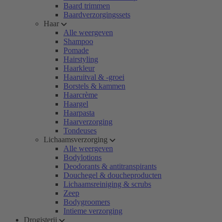
Baard trimmen
Baardverzorgingssets
Haar
Alle weergeven
Shampoo
Pomade
Hairstyling
Haarkleur
Haaruitval & -groei
Borstels & kammen
Haarcrème
Haargel
Haarpasta
Haarverzorging
Tondeuses
Lichaamsverzorging
Alle weergeven
Bodylotions
Deodorants & antitranspirants
Douchegel & doucheproducten
Lichaamsreiniging & scrubs
Zeep
Bodygroomers
Intieme verzorging
Drogisterij