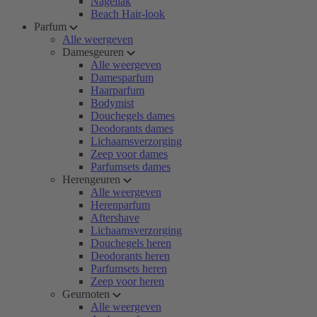
Nagellak
Beach Hair-look
Parfum
Alle weergeven
Damesgeuren
Alle weergeven
Damesparfum
Haarparfum
Bodymist
Douchegels dames
Deodorants dames
Lichaamsverzorging
Zeep voor dames
Parfumsets dames
Herengeuren
Alle weergeven
Herenparfum
Aftershave
Lichaamsverzorging
Douchegels heren
Deodorants heren
Parfumsets heren
Zeep voor heren
Geurnoten
Alle weergeven