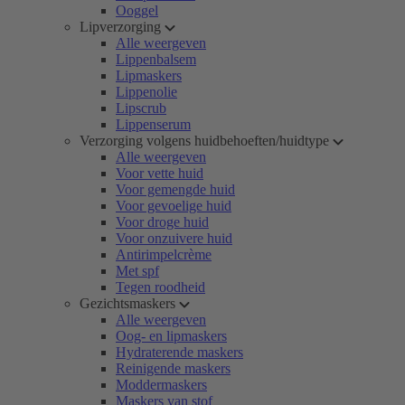
Ooggel
Lipverzorging
Alle weergeven
Lippenbalsem
Lipmaskers
Lippenolie
Lipscrub
Lippenserum
Verzorging volgens huidbehoeften/huidtype
Alle weergeven
Voor vette huid
Voor gemengde huid
Voor gevoelige huid
Voor droge huid
Voor onzuivere huid
Antirimpelcrème
Met spf
Tegen roodheid
Gezichtsmaskers
Alle weergeven
Oog- en lipmaskers
Hydraterende maskers
Reinigende maskers
Moddermaskers
Maskers van stof