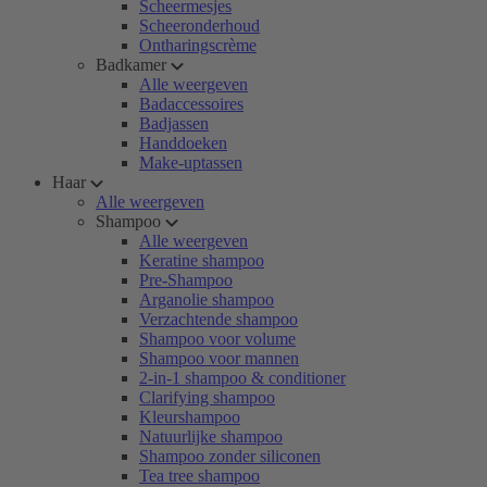
Scheermesjes
Scheeronderhoud
Ontharingscrème
Badkamer
Alle weergeven
Badaccessoires
Badjassen
Handdoeken
Make-uptassen
Haar
Alle weergeven
Shampoo
Alle weergeven
Keratine shampoo
Pre-Shampoo
Arganolie shampoo
Verzachtende shampoo
Shampoo voor volume
Shampoo voor mannen
2-in-1 shampoo & conditioner
Clarifying shampoo
Kleurshampoo
Natuurlijke shampoo
Shampoo zonder siliconen
Tea tree shampoo