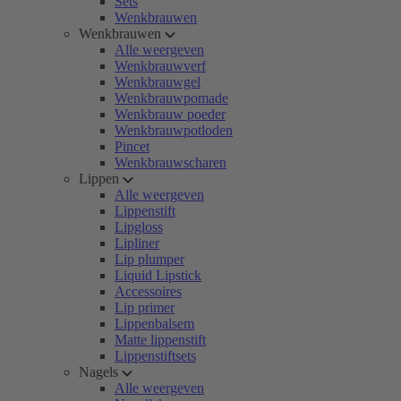
Sets
Wenkbrauwen
Wenkbrauwen
Alle weergeven
Wenkbrauwverf
Wenkbrauwgel
Wenkbrauwpomade
Wenkbrauw poeder
Wenkbrauwpotloden
Pincet
Wenkbrauwscharen
Lippen
Alle weergeven
Lippenstift
Lipgloss
Lipliner
Lip plumper
Liquid Lipstick
Accessoires
Lip primer
Lippenbalsem
Matte lippenstift
Lippenstiftsets
Nagels
Alle weergeven