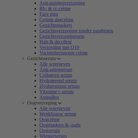
Anti-puistjesverzorging
Bb- & cc-crème
Face mist
Getinte dagcrème
Gezichtsmaskers
Gezichtsverzorging zonder parabenen
Gezichtverzorgingssets
Hals & decolleté
Verzorging met Q10
Vochtinbrengende crème
Gezichtsserum
Alle weergeven
Anti-agingserum
Collageen serum
Hydraterend serum
Hyaluronzuur serum
Vitamine c-serum
Ampullen
Oogverzorging
Alle weergeven
Wenkbrauw serum
Oogcrème
Oogmaskers & -pads
Oogserum
Wimperserum