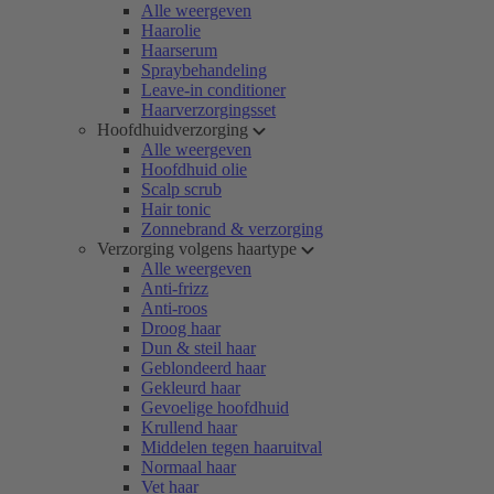
Alle weergeven
Haarolie
Haarserum
Spraybehandeling
Leave-in conditioner
Haarverzorgingsset
Hoofdhuidverzorging
Alle weergeven
Hoofdhuid olie
Scalp scrub
Hair tonic
Zonnebrand & verzorging
Verzorging volgens haartype
Alle weergeven
Anti-frizz
Anti-roos
Droog haar
Dun & steil haar
Geblondeerd haar
Gekleurd haar
Gevoelige hoofdhuid
Krullend haar
Middelen tegen haaruitval
Normaal haar
Vet haar