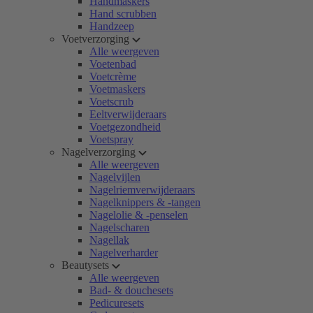
Handmaskers
Hand scrubben
Handzeep
Voetverzorging
Alle weergeven
Voetenbad
Voetcrème
Voetmaskers
Voetscrub
Eeltverwijderaars
Voetgezondheid
Voetspray
Nagelverzorging
Alle weergeven
Nagelvijlen
Nagelriemverwijderaars
Nagelknippers & -tangen
Nagelolie & -penselen
Nagelscharen
Nagellak
Nagelverharder
Beautysets
Alle weergeven
Bad- & douchesets
Pedicuresets