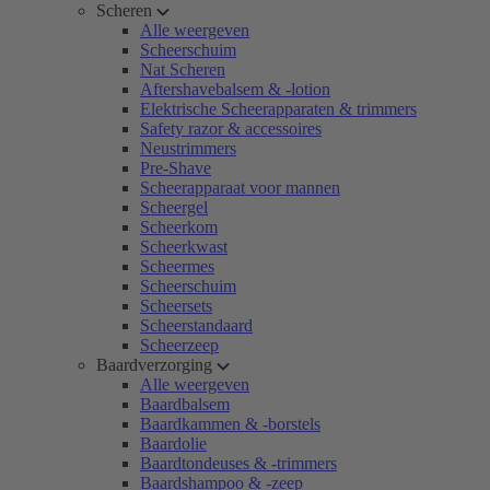
Scheren
Alle weergeven
Scheerschuim
Nat Scheren
Aftershavebalsem & -lotion
Elektrische Scheerapparaten & trimmers
Safety razor & accessoires
Neustrimmers
Pre-Shave
Scheerapparaat voor mannen
Scheergel
Scheerkom
Scheerkwast
Scheermes
Scheerschuim
Scheersets
Scheerstandaard
Scheerzeep
Baardverzorging
Alle weergeven
Baardbalsem
Baardkammen & -borstels
Baardolie
Baardtondeuses & -trimmers
Baardshampoo & -zeep