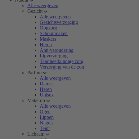
Alle weergeven
Gezicht
Alle weergeven
Gezichtsverzorging
Oogzorg
Schoonmaken
Maskers
Heren
Anti-veroudering
Lipverzorging
Tandheelkundige zorg
Verzorging van de zon
Parfum
Alle weergeven
Dames
Heren
Unisex
Make-up
Alle weergeven
Ogen
Lippen
Nagels
Teint
Lichaam