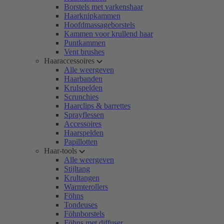
Borstels met varkenshaar
Haarknipkammen
Hoofdmassageborstels
Kammen voor krullend haar
Puntkammen
Vent brushes
Haaraccessoires
Alle weergeven
Haarbanden
Krulspelden
Scrunchies
Haarclips & barrettes
Sprayflessen
Accessoires
Haarspelden
Papillotten
Haar-tools
Alle weergeven
Stijltang
Krultangen
Warmterollers
Föhns
Tondeuses
Föhnborstels
Föhns met diffuser