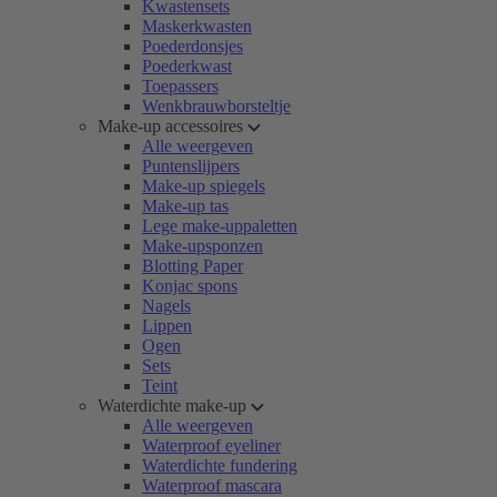
Kwastensets
Maskerkwasten
Poederdonsjes
Poederkwast
Toepassers
Wenkbrauwborsteltje
Make-up accessoires
Alle weergeven
Puntenslijpers
Make-up spiegels
Make-up tas
Lege make-uppaletten
Make-upsponzen
Blotting Paper
Konjac spons
Nagels
Lippen
Ogen
Sets
Teint
Waterdichte make-up
Alle weergeven
Waterproof eyeliner
Waterdichte fundering
Waterproof mascara