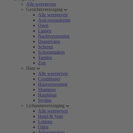
Alle weergeven
Gezichtsverzorging
Alle weergeven
Anti-veroudering
Ogen
Lippen
Nachtverzorging
Dagopvang
Scheren
Schoonmaken
Tanden
Zon
Haar
Alle weergeven
Conditioner
Haarverzorging
Shampoo
Haarkleur
Styling
Lichaamsverzorging
Alle weergeven
Hand & Voet
Lotions
Oliën
Schoonmaken