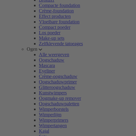
Compacte foundation
Crème-foundation
Effect producten
Vloeibare foundation
Compact poeder
Los poeder
Make-up sets
Zelfklevende tatoeages
Ogen
Alle weergeven
Oogschaduw
Mascara
Eyeliner
Crème-oogschaduw
Oogschaduwprimer
Glitteroogschaduw
Kunstwimpers
Oogmake-up remover
Oogschaduwpaletten
Wimperborstels
Wimperlijm
Wimperprimers
Wimpertangen
Kajal