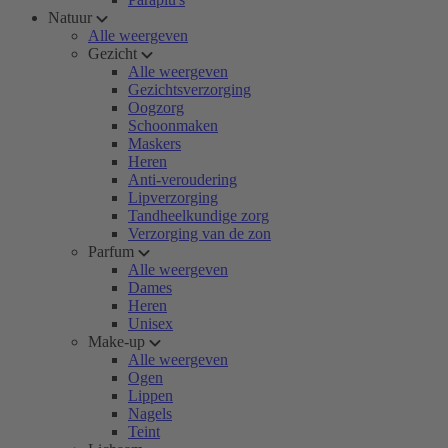
Natuur
Alle weergeven
Gezicht
Alle weergeven
Gezichtsverzorging
Oogzorg
Schoonmaken
Maskers
Heren
Anti-veroudering
Lipverzorging
Tandheelkundige zorg
Verzorging van de zon
Parfum
Alle weergeven
Dames
Heren
Unisex
Make-up
Alle weergeven
Ogen
Lippen
Nagels
Teint