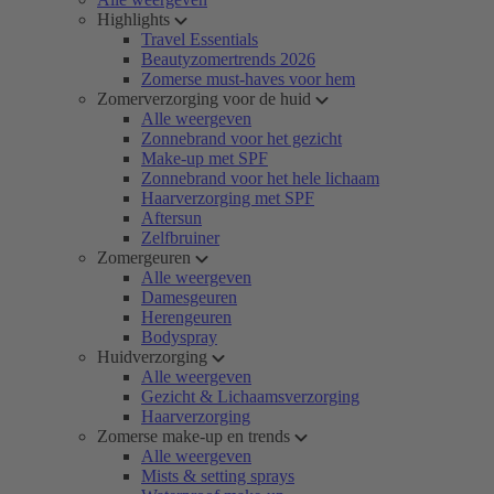
Highlights
Travel Essentials
Beautyzomertrends 2026
Zomerse must-haves voor hem
Zomerverzorging voor de huid
Alle weergeven
Zonnebrand voor het gezicht
Make-up met SPF
Zonnebrand voor het hele lichaam
Haarverzorging met SPF
Aftersun
Zelfbruiner
Zomergeuren
Alle weergeven
Damesgeuren
Herengeuren
Bodyspray
Huidverzorging
Alle weergeven
Gezicht & Lichaamsverzorging
Haarverzorging
Zomerse make-up en trends
Alle weergeven
Mists & setting sprays