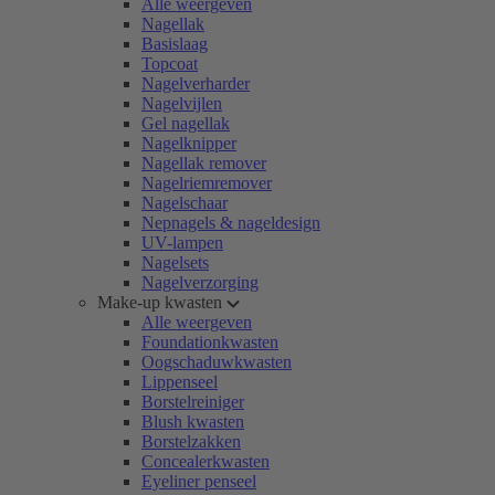
Alle weergeven
Nagellak
Basislaag
Topcoat
Nagelverharder
Nagelvijlen
Gel nagellak
Nagelknipper
Nagellak remover
Nagelriemremover
Nagelschaar
Nepnagels & nageldesign
UV-lampen
Nagelsets
Nagelverzorging
Make-up kwasten
Alle weergeven
Foundationkwasten
Oogschaduwkwasten
Lippenseel
Borstelreiniger
Blush kwasten
Borstelzakken
Concealerkwasten
Eyeliner penseel