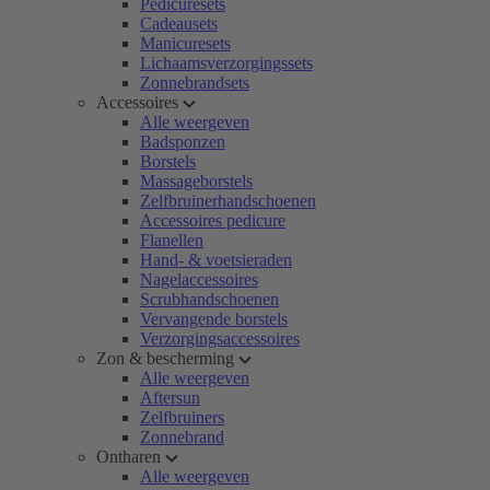
Pedicuresets
Cadeausets
Manicuresets
Lichaamsverzorgingssets
Zonnebrandsets
Accessoires
Alle weergeven
Badsponzen
Borstels
Massageborstels
Zelfbruinerhandschoenen
Accessoires pedicure
Flanellen
Hand- & voetsieraden
Nagelaccessoires
Scrubhandschoenen
Vervangende borstels
Verzorgingsaccessoires
Zon & bescherming
Alle weergeven
Aftersun
Zelfbruiners
Zonnebrand
Ontharen
Alle weergeven