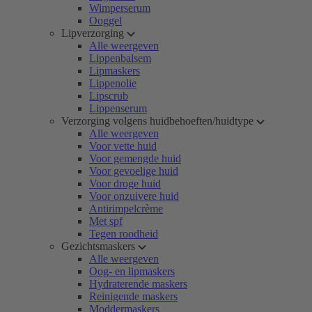
Wimperserum
Ooggel
Lipverzorging
Alle weergeven
Lippenbalsem
Lipmaskers
Lippenolie
Lipscrub
Lippenserum
Verzorging volgens huidbehoeften/huidtype
Alle weergeven
Voor vette huid
Voor gemengde huid
Voor gevoelige huid
Voor droge huid
Voor onzuivere huid
Antirimpelcrème
Met spf
Tegen roodheid
Gezichtsmaskers
Alle weergeven
Oog- en lipmaskers
Hydraterende maskers
Reinigende maskers
Moddermaskers