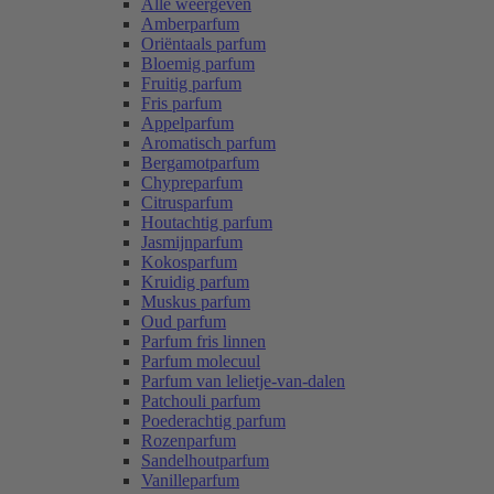
Alle weergeven
Amberparfum
Oriëntaals parfum
Bloemig parfum
Fruitig parfum
Fris parfum
Appelparfum
Aromatisch parfum
Bergamotparfum
Chypreparfum
Citrusparfum
Houtachtig parfum
Jasmijnparfum
Kokosparfum
Kruidig parfum
Muskus parfum
Oud parfum
Parfum fris linnen
Parfum molecuul
Parfum van lelietje-van-dalen
Patchouli parfum
Poederachtig parfum
Rozenparfum
Sandelhoutparfum
Vanilleparfum