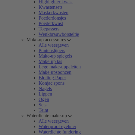
Highlighter kwast
Kwastensets
Maskerkwasten
Poederdonsjes
Poederkwast
Toepassers
Wenkbrauwborsteltje
Make-up accessoires
Alle weergeven
Puntenslijpers
Make-up spiegels
Make-up tas
Lege make-uppaletten
Make-upsponzen
Blotting Paper
Konjac spons
Nagels
Lippen
Ogen
Sets
Teint
Waterdichte make-up
Alle weergeven
Waterproof eyeliner
Waterdichte fundering