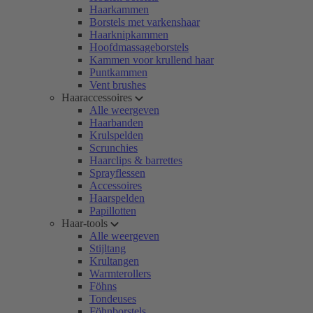
Haarkammen
Borstels met varkenshaar
Haarknipkammen
Hoofdmassageborstels
Kammen voor krullend haar
Puntkammen
Vent brushes
Haaraccessoires
Alle weergeven
Haarbanden
Krulspelden
Scrunchies
Haarclips & barrettes
Sprayflessen
Accessoires
Haarspelden
Papillotten
Haar-tools
Alle weergeven
Stijltang
Krultangen
Warmterollers
Föhns
Tondeuses
Föhnborstels