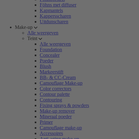
Föhns met diffuser
Kapmantels
Kappersscharen
Uitdunscharen
Make-up
Alle weergeven
Teint
Alle weergeven
Foundation
Concealer
Poeder
Blush
Markeerstift
BB- & CC-Cream
Camouflage Make-up
Color correctors
Contour palette
Contouring
Fixing sprays & powders
Make-up remover
Mineraal poeder
Primer
Camouflage make-up
Accessoires
Anti-aging make-up