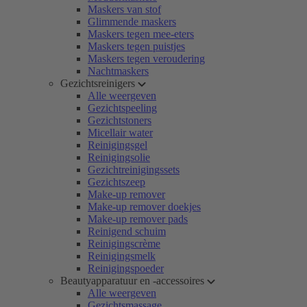
Maskers van stof
Glimmende maskers
Maskers tegen mee-eters
Maskers tegen puistjes
Maskers tegen veroudering
Nachtmaskers
Gezichtsreinigers
Alle weergeven
Gezichtspeeling
Gezichtstoners
Micellair water
Reinigingsgel
Reinigingsolie
Gezichtreinigingssets
Gezichtszeep
Make-up remover
Make-up remover doekjes
Make-up remover pads
Reinigend schuim
Reinigingscrème
Reinigingsmelk
Reinigingspoeder
Beautyapparatuur en -accessoires
Alle weergeven
Gezichtsmassage