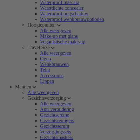
Waterproof mascara
Waterdichte concealer
Waterproof oogschaduw
Waterproof wenkbrauwpotloden
Hoogtepunten
Alle weergeven
Make-up met glans
Veganistische make-up
Travel Size
Alle weergeven
Ogen
Wenkbrauwen
Teint
Accessoires
Lippen
Mannen
Alle weergeven
Gezichtsverzorging
Alle weergeven
Anti-veroudering
Gezichtscrème
Gezichtsreinigers
Gezichtsserum
Verzorgingssets
Gezichtsmaskers