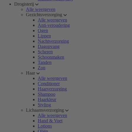
Drogisterij
Alle weergeven
Gezichtsverzorging
Alle weergeven
Anti-veroudering
Ogen
Lippen
Nachtverzorging
Dagopvang
Scheren
Schoonmaken
Tanden
Zon
Haar
Alle weergeven
Conditioner
Haarverzorging
Shampoo
Haarkleur
Styling
Lichaamsverzorging
Alle weergeven
Hand & Voet
Lotions
Oliën