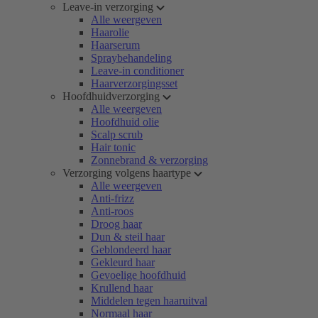
Leave-in verzorging
Alle weergeven
Haarolie
Haarserum
Spraybehandeling
Leave-in conditioner
Haarverzorgingsset
Hoofdhuidverzorging
Alle weergeven
Hoofdhuid olie
Scalp scrub
Hair tonic
Zonnebrand & verzorging
Verzorging volgens haartype
Alle weergeven
Anti-frizz
Anti-roos
Droog haar
Dun & steil haar
Geblondeerd haar
Gekleurd haar
Gevoelige hoofdhuid
Krullend haar
Middelen tegen haaruitval
Normaal haar