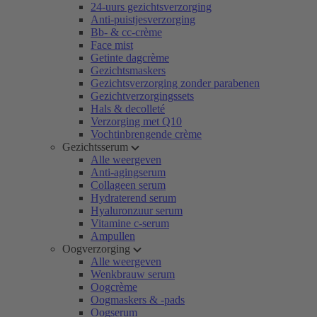
24-uurs gezichtsverzorging
Anti-puistjesverzorging
Bb- & cc-crème
Face mist
Getinte dagcrème
Gezichtsmaskers
Gezichtsverzorging zonder parabenen
Gezichtverzorgingssets
Hals & decolleté
Verzorging met Q10
Vochtinbrengende crème
Gezichtsserum
Alle weergeven
Anti-agingserum
Collageen serum
Hydraterend serum
Hyaluronzuur serum
Vitamine c-serum
Ampullen
Oogverzorging
Alle weergeven
Wenkbrauw serum
Oogcrème
Oogmaskers & -pads
Oogserum