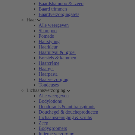
Baardshampoo & -zeep
Baard trimmen
Baardverzorgingssets
Haar
Alle weergeven
Shampoo
Pomade
Hairstyling
Haarkleur
Haaruitval & -groei
Borstels & kammen
Haarcrème
Haargel
Haarpasta
Haarverzorging
Tondeuses
Lichaamsverzorging
Alle weergeven
Bodylotions
Deodorants & antitranspirants
Douchegel & doucheproducten
Lichaamsreiniging & scrubs
Zeep
Bodygroomers
Intieme verzorging