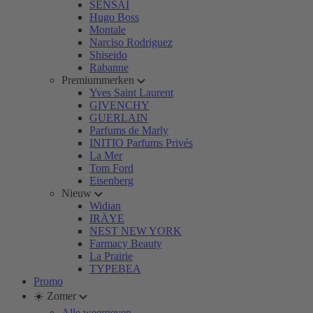
SENSAI
Hugo Boss
Montale
Narciso Rodriguez
Shiseido
Rabanne
Premiummerken
Yves Saint Laurent
GIVENCHY
GUERLAIN
Parfums de Marly
INITIO Parfums Privés
La Mer
Tom Ford
Eisenberg
Nieuw
Widian
IRÄYE
NEST NEW YORK
Farmacy Beauty
La Prairie
TYPEBEA
Promo
☀️ Zomer
Alle weergeven