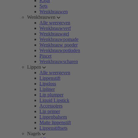
Kajal
Sets
Wenkbrauwen
Wenkbrauwen
Alle weergeven
Wenkbrauwverf
Wenkbrauwgel
Wenkbrauwpomade
Wenkbrauw poeder
Wenkbrauwpotloden
Pincet
Wenkbrauwscharen
Lippen
Alle weergeven
Lippenstift
Lipgloss
Lipliner
Lip plumper
Liquid Lipstick
Accessoires
Lip primer
Lippenbalsem
Matte lippenstift
Lippenstiftsets
Nagels