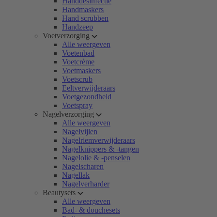
Handdesinfectie
Handmaskers
Hand scrubben
Handzeep
Voetverzorging
Alle weergeven
Voetenbad
Voetcrème
Voetmaskers
Voetscrub
Eeltverwijderaars
Voetgezondheid
Voetspray
Nagelverzorging
Alle weergeven
Nagelvijlen
Nagelriemverwijderaars
Nagelknippers & -tangen
Nagelolie & -penselen
Nagelscharen
Nagellak
Nagelverharder
Beautysets
Alle weergeven
Bad- & douchesets