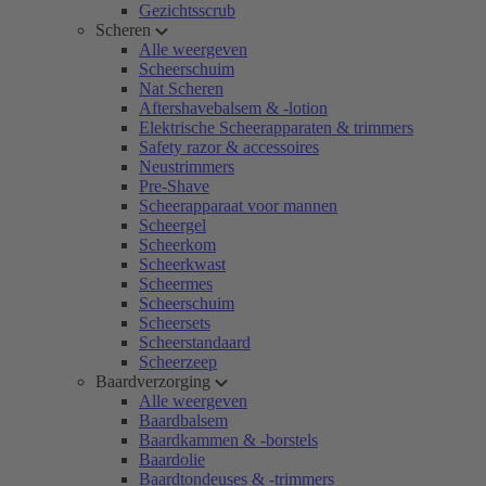
Gezichtsscrub
Scheren
Alle weergeven
Scheerschuim
Nat Scheren
Aftershavebalsem & -lotion
Elektrische Scheerapparaten & trimmers
Safety razor & accessoires
Neustrimmers
Pre-Shave
Scheerapparaat voor mannen
Scheergel
Scheerkom
Scheerkwast
Scheermes
Scheerschuim
Scheersets
Scheerstandaard
Scheerzeep
Baardverzorging
Alle weergeven
Baardbalsem
Baardkammen & -borstels
Baardolie
Baardtondeuses & -trimmers