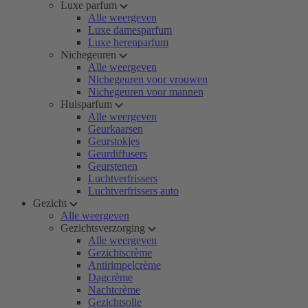
Luxe parfum
Alle weergeven
Luxe damesparfum
Luxe herenparfum
Nichegeuren
Alle weergeven
Nichegeuren voor vrouwen
Nichegeuren voor mannen
Huisparfum
Alle weergeven
Geurkaarsen
Geurstokjes
Geurdiffusers
Geurstenen
Luchtverfrissers
Luchtverfrissers auto
Gezicht
Alle weergeven
Gezichtsverzorging
Alle weergeven
Gezichtscrème
Antirimpelcrème
Dagcrème
Nachtcrème
Gezichtsolie