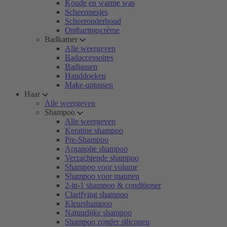
Koude en warme was
Scheermesjes
Scheeronderhoud
Ontharingscrème
Badkamer
Alle weergeven
Badaccessoires
Badjassen
Handdoeken
Make-uptassen
Haar
Alle weergeven
Shampoo
Alle weergeven
Keratine shampoo
Pre-Shampoo
Arganolie shampoo
Verzachtende shampoo
Shampoo voor volume
Shampoo voor mannen
2-in-1 shampoo & conditioner
Clarifying shampoo
Kleurshampoo
Natuurlijke shampoo
Shampoo zonder siliconen