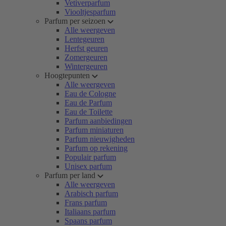
Vetiverparfum
Viooltjesparfum
Parfum per seizoen
Alle weergeven
Lentegeuren
Herfst geuren
Zomergeuren
Wintergeuren
Hoogtepunten
Alle weergeven
Eau de Cologne
Eau de Parfum
Eau de Toilette
Parfum aanbiedingen
Parfum miniaturen
Parfum nieuwigheden
Parfum op rekening
Populair parfum
Unisex parfum
Parfum per land
Alle weergeven
Arabisch parfum
Frans parfum
Italiaans parfum
Spaans parfum