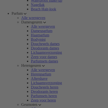
Waterproof make-up
Nagellak
Beach Hair-look
Parfum
Alle weergeven
Damesgeuren
Alle weergeven
Damesparfum
Haarparfum
Bodymist
Douchegels dames
Deodorants dames
Lichaamsverzorging
Zeep voor dames
Parfumsets dames
Herengeuren
Alle weergeven
Herenparfum
Aftershave
Lichaamsverzorging
Douchegels heren
Deodorants heren
Parfumsets heren
Zeep voor heren
Geurnoten