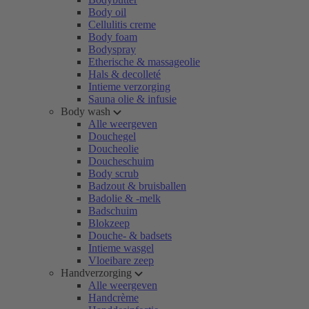
Body oil
Cellulitis creme
Body foam
Bodyspray
Etherische & massageolie
Hals & decolleté
Intieme verzorging
Sauna olie & infusie
Body wash
Alle weergeven
Douchegel
Doucheolie
Doucheschuim
Body scrub
Badzout & bruisballen
Badolie & -melk
Badschuim
Blokzeep
Douche- & badsets
Intieme wasgel
Vloeibare zeep
Handverzorging
Alle weergeven
Handcrème