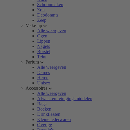
Schoonmaken
Zon
Deodorants
Zeep
Make-up
Alle weergeven
Ogen
Lippen
Nagels
Borstel
Teint
Parfum
Alle weergeven
Dames
Heren
Unisex
Accessoires
Alle weergeven
Afwas- en reinigingsmiddelen
Bags
Boeken
Drinkflessen
Kleine lederwaren
Overige
Paraplu's