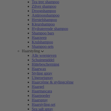
Tea tree shampoo
Zilver shampoo
Droogshampoo
Antiroosshampoo
Herstelshampoo
Kleurshampoo
Hydraterende shampoo
Shampoo bars
Haarzeep
Krulshampoo
Shampoo-sets
Haarstyling
Alle weergeven
Schuimmiddel
Hittebescherming
Haarwax
Styling spray
Uitgroeispray
Haarcrème & stylingcrème
Haargel
Haarmascara
Haarpoeder
Haarspray
Haarstyling-set
Sea salt spray