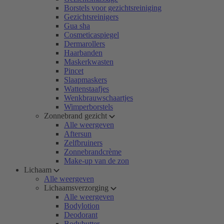
Borstels voor gezichtsreiniging
Gezichtsreinigers
Gua sha
Cosmeticaspiegel
Dermarollers
Haarbanden
Maskerkwasten
Pincet
Slaapmaskers
Wattenstaafjes
Wenkbrauwschaartjes
Wimperborstels
Zonnebrand gezicht
Alle weergeven
Aftersun
Zelfbruiners
Zonnebrandcrème
Make-up van de zon
Lichaam
Alle weergeven
Lichaamsverzorging
Alle weergeven
Bodylotion
Deodorant
Bodybutter