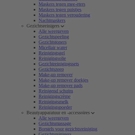
Maskers tegen mee-eters
Maskers tegen puistjes
Maskers tegen veroudering
Nachtmaskers
Gezichtsreinigers
Alle weergeven
Gezichtspeeling
Gezichtstoners
Micellair water
Reinigingsgel
Reinigingsolie
Gezichtreinigingssets
Gezichtszeep
Make-up remover
Make-up remover doekjes
Make-up remover pads
Reinigend schuim
Reinigingscrème
Reinigingsmelk
Reinigingspoeder
Beautyapparatuur en -accessoires
Alle weergeven
Gezichtsmassage
Borstels voor gezichtsreiniging
Gezichtsreinigers