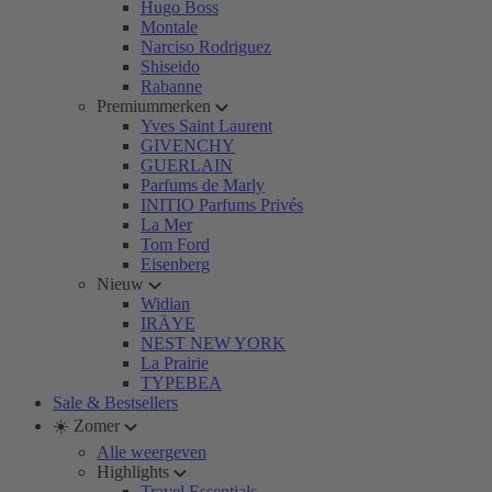
Hugo Boss
Montale
Narciso Rodriguez
Shiseido
Rabanne
Premiummerken
Yves Saint Laurent
GIVENCHY
GUERLAIN
Parfums de Marly
INITIO Parfums Privés
La Mer
Tom Ford
Eisenberg
Nieuw
Widian
IRÄYE
NEST NEW YORK
La Prairie
TYPEBEA
Sale & Bestsellers
☀️ Zomer
Alle weergeven
Highlights
Travel Essentials