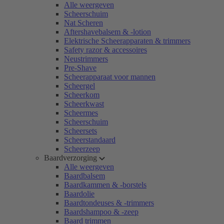
Alle weergeven
Scheerschuim
Nat Scheren
Aftershavebalsem & -lotion
Elektrische Scheerapparaten & trimmers
Safety razor & accessoires
Neustrimmers
Pre-Shave
Scheerapparaat voor mannen
Scheergel
Scheerkom
Scheerkwast
Scheermes
Scheerschuim
Scheersets
Scheerstandaard
Scheerzeep
Baardverzorging
Alle weergeven
Baardbalsem
Baardkammen & -borstels
Baardolie
Baardtondeuses & -trimmers
Baardshampoo & -zeep
Baard trimmen