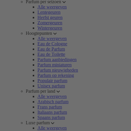
Parfum per seizoen
Alle weergeven
Lentegeuren
Herfst geuren
Zomergeuren
Wintergeuren
Hoogtepunten
Alle weergeven
Eau de Cologne
Eau de Parfum
Eau de Toilette
Parfum aanbiedingen
Parfum miniaturen
Parfum nieuwigheden
Parfum op rekening
Populair parfum
Unisex parfum
Parfum per land
Alle weergeven
Arabisch parfum
Frans parfum
Italiaans parfum
Spaans parfum
Luxe parfum
Alle weergeven