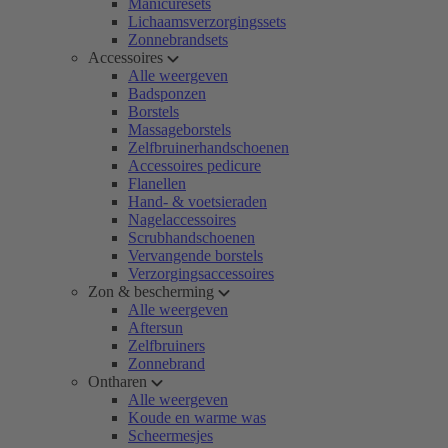
Manicuresets
Lichaamsverzorgingssets
Zonnebrandsets
Accessoires
Alle weergeven
Badsponzen
Borstels
Massageborstels
Zelfbruinerhandschoenen
Accessoires pedicure
Flanellen
Hand- & voetsieraden
Nagelaccessoires
Scrubhandschoenen
Vervangende borstels
Verzorgingsaccessoires
Zon & bescherming
Alle weergeven
Aftersun
Zelfbruiners
Zonnebrand
Ontharen
Alle weergeven
Koude en warme was
Scheermesjes