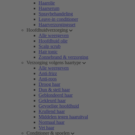
Haarolie
Haarserum
Spraybehandeling
Leave-in conditioner
Haarverzorgingsset
Hoofdhuidverzorging
Alle weergeven
Hoofdhuid olie
Scalp scrub
Hair tonic
Zonnebrand & verzorging
Verzorging volgens haartype
Alle weergeven
Anti-frizz
Anti-roos
Droog haar
Dun & steil haar
Geblondeerd haar
Gekleurd haar
Gevoelige hoofdhuid
Krullend haar
Middelen tegen haaruitval
Normaal haar
Vet haar
Conditioner & spoelen