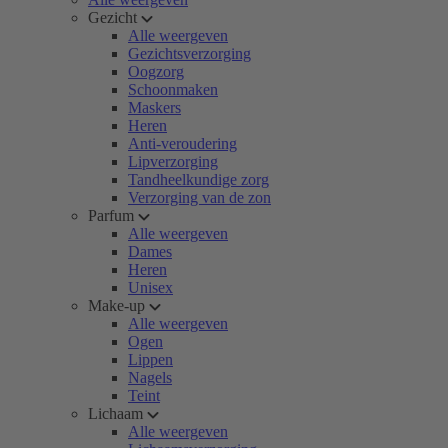
Gezicht
Alle weergeven
Gezichtsverzorging
Oogzorg
Schoonmaken
Maskers
Heren
Anti-veroudering
Lipverzorging
Tandheelkundige zorg
Verzorging van de zon
Parfum
Alle weergeven
Dames
Heren
Unisex
Make-up
Alle weergeven
Ogen
Lippen
Nagels
Teint
Lichaam
Alle weergeven