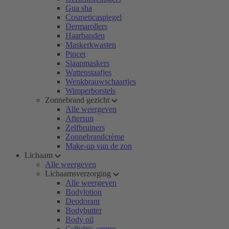
Gua sha
Cosmeticaspiegel
Dermarollers
Haarbanden
Maskerkwasten
Pincet
Slaapmaskers
Wattenstaafjes
Wenkbrauwschaartjes
Wimperborstels
Zonnebrand gezicht
Alle weergeven
Aftersun
Zelfbruiners
Zonnebrandcrème
Make-up van de zon
Lichaam
Alle weergeven
Lichaamsverzorging
Alle weergeven
Bodylotion
Deodorant
Bodybutter
Body oil
Cellulitis creme