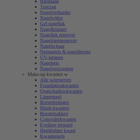
Basislaag
Topcoat
Nagelverharder
Nagelvijlen
Gel nagellak
Nagelknipper
Nagellak remover
Nagelriemremover
Nagelschaar
Nepnagels & nageldesign
UV-lampen
Nagelsets
Nagelverzorging
Make-up kwasten
Alle weergeven
Foundationkwasten
Oogschaduwkwasten
Lippenseel
Borstelreiniger
Blush kwasten
Borstelzakken
Concealerkwasten
Eyeliner penseel
Highlighter kwast
Kwastensets