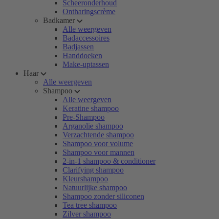
Scheeronderhoud
Ontharingscrème
Badkamer
Alle weergeven
Badaccessoires
Badjassen
Handdoeken
Make-uptassen
Haar
Alle weergeven
Shampoo
Alle weergeven
Keratine shampoo
Pre-Shampoo
Arganolie shampoo
Verzachtende shampoo
Shampoo voor volume
Shampoo voor mannen
2-in-1 shampoo & conditioner
Clarifying shampoo
Kleurshampoo
Natuurlijke shampoo
Shampoo zonder siliconen
Tea tree shampoo
Zilver shampoo