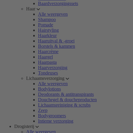
Baardverzorgingssets
Haar
Alle weergeven
Shampoo
Pomade
Hairstyling
Haarkleur
Haaruitval & -groei
Borstels & kammen
Haarcrème
Haargel
Haarpasta
Haarverzorging
Tondeuses
Lichaamsverzorging
Alle weergeven
Bodylotions
Deodorants & antitranspirants
Douchegel & doucheproducten
Lichaamsreiniging & scrubs
Zeep
Bodygroomers
Intieme verzorging
Drogisterij
Alle weergeven