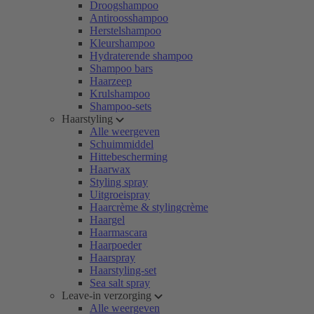
Droogshampoo
Antiroosshampoo
Herstelshampoo
Kleurshampoo
Hydraterende shampoo
Shampoo bars
Haarzeep
Krulshampoo
Shampoo-sets
Haarstyling
Alle weergeven
Schuimmiddel
Hittebescherming
Haarwax
Styling spray
Uitgroeispray
Haarcrème & stylingcrème
Haargel
Haarmascara
Haarpoeder
Haarspray
Haarstyling-set
Sea salt spray
Leave-in verzorging
Alle weergeven