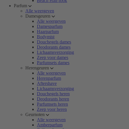
Beach Hair-look
Parfum
Alle weergeven
Damesgeuren
Alle weergeven
Damesparfum
Haarparfum
Bodymist
Douchegels dames
Deodorants dames
Lichaamsverzorging
Zeep voor dames
Parfumsets dames
Herengeuren
Alle weergeven
Herenparfum
Aftershave
Lichaamsverzorging
Douchegels heren
Deodorants heren
Parfumsets heren
Zeep voor heren
Geurnoten
Alle weergeven
Amberparfum