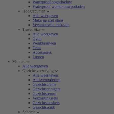
Waterproof oogschaduw
Waterproof wenkbrauwpotloden
Hoogtepunten
Alle weergeven
Make-up met glans
Veganistische make-up
Travel Size
Alle weergeven
Ogen
Wenkbrauwen
Teint
Accessoires
Lippen
Mannen
Alle weergeven
Gezichtsverzorging
Alle weergeven
Anti-veroudering
Gezichtscrème
Gezichtsreinigers
Gezichtsserum
Verzorgingssets
Gezichtsmaskers
Gezichtsscrub
Scheren