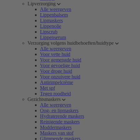
Lipverzorging
Alle weergeven
Lippenbalsem
Lipmaskers
Lippenolie
Lipscrub
Lippenserum
Verzorging volgens huidbehoeften/huidtype
Alle weergeven
Voor vette huid
Voor gemengde huid
Voor gevoelige huid
Voor droge huid
Voor onzuivere huid
Antirimpelcrème
Met spf
Tegen roodheid
Gezichtsmaskers
Alle weergeven
Oog- en lipmaskers
Hydraterende maskers
Reinigende maskers
Moddermaskers
Maskers van stof
Glimmende maskers