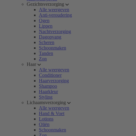
Gezichtsverzorging
Alle weergeven
Anti-veroudering
Ogen
Lippen
Nachtverzorging
Dagopvang
Scheren
Schoonmaken
Tanden
Zon
Haar
Alle weergeven
Conditioner
Haarverzorging
Shampoo
Haarkleur
Styling
Lichaamsverzorging
Alle weergeven
Hand & Voet
Lotions
Oliën
Schoonmaken
Zon