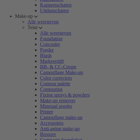
Kappersscharen
Uitdunscharen
Make-up
Alle weergeven
Teint
Alle weergeven
Foundation
Concealer
Poeder
Blush
Markeerstift
BB- & CC-Cream
Camouflage Make-up
Color correctors
Contour palette
Contouring
Fixing sprays & powders
Make-up remover
Mineraal poeder
Primer
Camouflage make-up
Accessoires
Anti-aging make-up
Bronzer
Compacte foundation