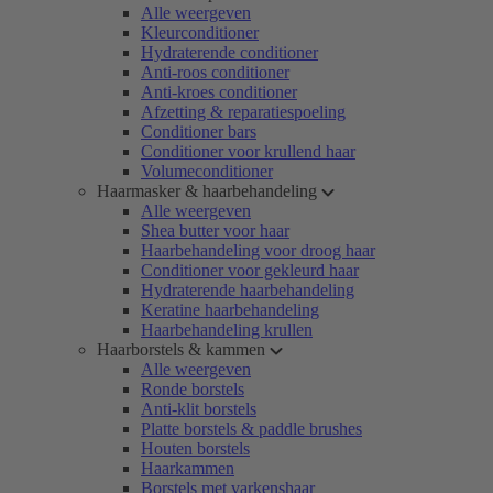
Alle weergeven
Kleurconditioner
Hydraterende conditioner
Anti-roos conditioner
Anti-kroes conditioner
Afzetting & reparatiespoeling
Conditioner bars
Conditioner voor krullend haar
Volumeconditioner
Haarmasker & haarbehandeling
Alle weergeven
Shea butter voor haar
Haarbehandeling voor droog haar
Conditioner voor gekleurd haar
Hydraterende haarbehandeling
Keratine haarbehandeling
Haarbehandeling krullen
Haarborstels & kammen
Alle weergeven
Ronde borstels
Anti-klit borstels
Platte borstels & paddle brushes
Houten borstels
Haarkammen
Borstels met varkenshaar