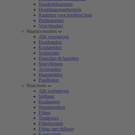
Haarknipkammen
Hoofdmassageborstels
Kammen voor krullend haar
Puntkammen
Vent brushes
Haaraccessoires
Alle weergeven
Haarbanden
Krulspelden
Scrunchies
Haarclips & barrettes
Sprayflessen
Accessoires
Haarspelden
Papillotten
Haar-tools
Alle weergeven
Stijltang
Krultangen
Warmterollers
Föhns
Tondeuses
Föhnborstels
Föhns met diffuser
Kapmantels