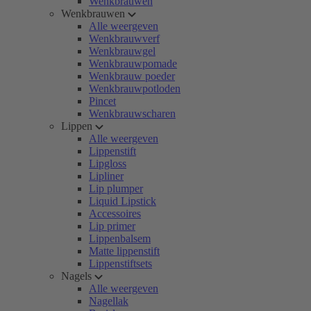
Wenkbrauwen
Wenkbrauwen
Alle weergeven
Wenkbrauwverf
Wenkbrauwgel
Wenkbrauwpomade
Wenkbrauw poeder
Wenkbrauwpotloden
Pincet
Wenkbrauwscharen
Lippen
Alle weergeven
Lippenstift
Lipgloss
Lipliner
Lip plumper
Liquid Lipstick
Accessoires
Lip primer
Lippenbalsem
Matte lippenstift
Lippenstiftsets
Nagels
Alle weergeven
Nagellak