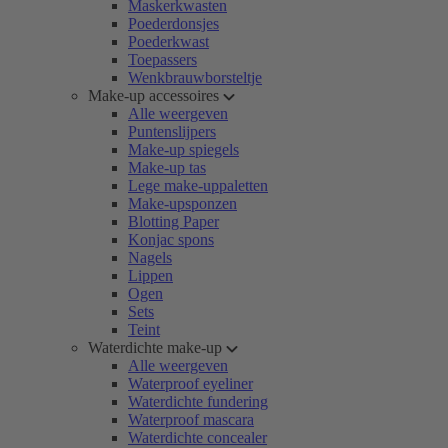
Maskerkwasten
Poederdonsjes
Poederkwast
Toepassers
Wenkbrauwborsteltje
Make-up accessoires
Alle weergeven
Puntenslijpers
Make-up spiegels
Make-up tas
Lege make-uppaletten
Make-upsponzen
Blotting Paper
Konjac spons
Nagels
Lippen
Ogen
Sets
Teint
Waterdichte make-up
Alle weergeven
Waterproof eyeliner
Waterdichte fundering
Waterproof mascara
Waterdichte concealer