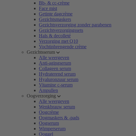
Bb- & cc-crème
Face mist
Getinte dagcrème
Gezichtsmaskers
Gezichtsverzorging zonder parabenen
Gezichtverzorgingssets
Hals & decolleté
Verzorging met Q10
Vochtinbrengende crème
Gezichtsserum
Alle weergeven
Anti-agingserum
Collageen serum
Hydraterend serum
Hyaluronzuur serum
Vitamine c-serum
Ampullen
Oogverzorging
Alle weergeven
Wenkbrauw serum
Oogcrème
Oogmaskers & -pads
Oogserum
Wimperserum
Ooggel