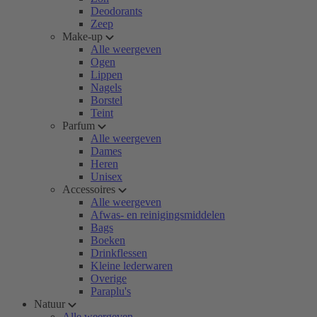
Deodorants
Zeep
Make-up
Alle weergeven
Ogen
Lippen
Nagels
Borstel
Teint
Parfum
Alle weergeven
Dames
Heren
Unisex
Accessoires
Alle weergeven
Afwas- en reinigingsmiddelen
Bags
Boeken
Drinkflessen
Kleine lederwaren
Overige
Paraplu's
Natuur
Alle weergeven