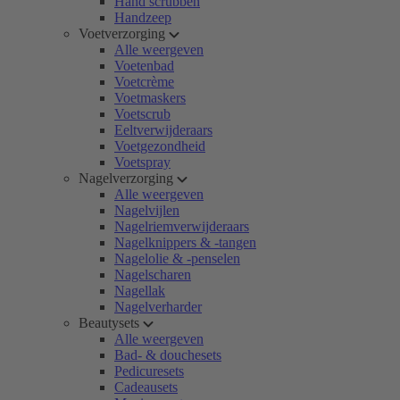
Hand scrubben
Handzeep
Voetverzorging
Alle weergeven
Voetenbad
Voetcrème
Voetmaskers
Voetscrub
Eeltverwijderaars
Voetgezondheid
Voetspray
Nagelverzorging
Alle weergeven
Nagelvijlen
Nagelriemverwijderaars
Nagelknippers & -tangen
Nagelolie & -penselen
Nagelscharen
Nagellak
Nagelverharder
Beautysets
Alle weergeven
Bad- & douchesets
Pedicuresets
Cadeausets