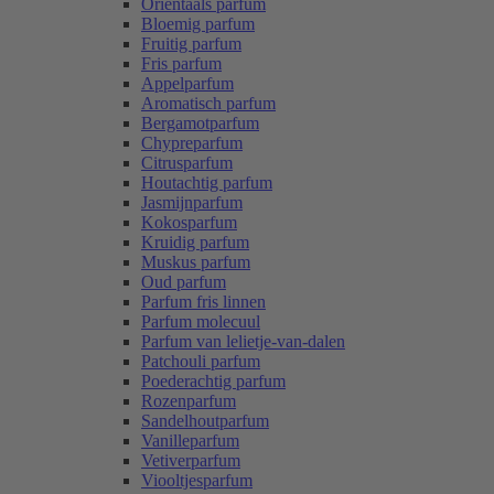
Oriëntaals parfum
Bloemig parfum
Fruitig parfum
Fris parfum
Appelparfum
Aromatisch parfum
Bergamotparfum
Chypreparfum
Citrusparfum
Houtachtig parfum
Jasmijnparfum
Kokosparfum
Kruidig parfum
Muskus parfum
Oud parfum
Parfum fris linnen
Parfum molecuul
Parfum van lelietje-van-dalen
Patchouli parfum
Poederachtig parfum
Rozenparfum
Sandelhoutparfum
Vanilleparfum
Vetiverparfum
Viooltjesparfum