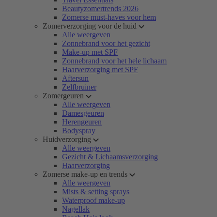
Beautyzomertrends 2026
Zomerse must-haves voor hem
Zomerverzorging voor de huid
Alle weergeven
Zonnebrand voor het gezicht
Make-up met SPF
Zonnebrand voor het hele lichaam
Haarverzorging met SPF
Aftersun
Zelfbruiner
Zomergeuren
Alle weergeven
Damesgeuren
Herengeuren
Bodyspray
Huidverzorging
Alle weergeven
Gezicht & Lichaamsverzorging
Haarverzorging
Zomerse make-up en trends
Alle weergeven
Mists & setting sprays
Waterproof make-up
Nagellak