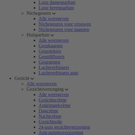
Luxe damesparfum
Luxe herenparfum
Nichegeuren
Alle weergeven
Nichegeuren voor vrouwen
Nichegeuren voor mannen
Huisparfum
Alle weergeven
Geurkaarsen
Geurstokjes
Geurdiffusers
Geurstenen
Luchtverfrissers
Luchtverfrissers auto
Gezicht
Alle weergeven
Gezichtsverzorging
Alle weergeven
Gezichtscrème
Antirimpelcrème
Dagcrème
Nachtcrème
Gezichtsolie
24-uurs gezichtsverzorging
Anti-puistjesverzorging