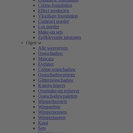
Crème-foundation
Effect producten
Vloeibare foundation
Compact poeder
Los poeder
Make-up sets
Zelfklevende tatoeages
Ogen
Alle weergeven
Oogschaduw
Mascara
Eyeliner
Crème-oogschaduw
Oogschaduwprimer
Glitteroogschaduw
Kunstwimpers
Oogmake-up remover
Oogschaduwpaletten
Wimperborstels
Wimperlijm
Wimperprimers
Wimpertangen
Kajal
Sets