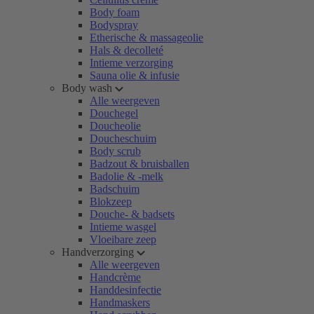
Body foam
Bodyspray
Etherische & massageolie
Hals & decolleté
Intieme verzorging
Sauna olie & infusie
Body wash
Alle weergeven
Douchegel
Doucheolie
Doucheschuim
Body scrub
Badzout & bruisballen
Badolie & -melk
Badschuim
Blokzeep
Douche- & badsets
Intieme wasgel
Vloeibare zeep
Handverzorging
Alle weergeven
Handcrème
Handdesinfectie
Handmaskers